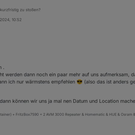
kurzfristig zu stoßen?
 2024, 10:52
ch meine Ecke aber da ich beruflich viel in Deutschland unterwegs bin k
e bin.
 .
cht werden dann noch ein paar mehr auf uns aufmerksam, da
nn ich nur wärmstens empfehlen 😎 (also das ist anders ge
 dann können wir uns ja mal nen Datum und Location mache
ntainer) + FritzBox7590 + 2 AVM 3000 Repeater & Homematic & HUE & Osram &
4