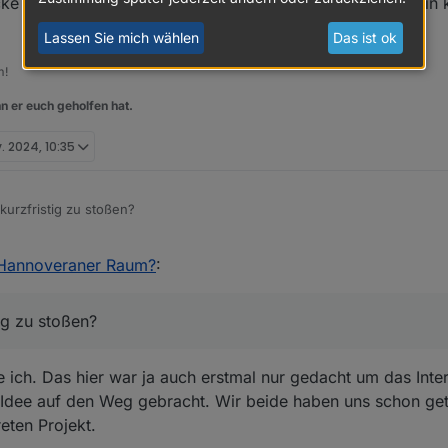
cke aber da ich beruflich viel in Deutschland unterwegs bin 
Lassen Sie mich wählen
Das ist ok
m!
n er euch geholfen hat.
v. 2024, 10:35
kurzfristig zu stoßen?
ch meine Ecke aber da ich beruflich viel in Deutschland unterwegs bin k
 Hannoveraner Raum?
:
e bin.
ig zu stoßen?
 ich. Das hier war ja auch erstmal nur gedacht um das Inte
 Idee auf den Weg gebracht. Wir beide haben uns schon ge
eten Projekt.