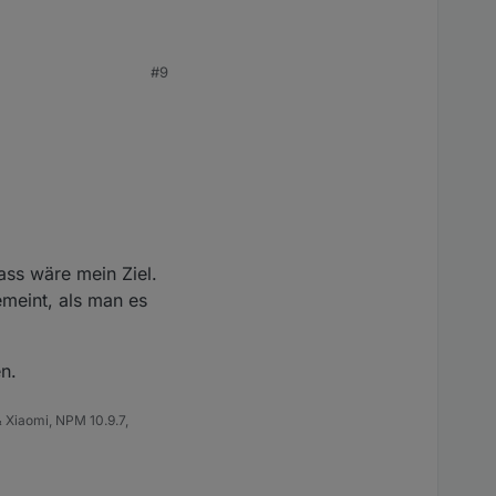
#9
önnte es sein das ich
ss wäre mein Ziel.
meint, als man es
n.
 Xiaomi, NPM 10.9.7,