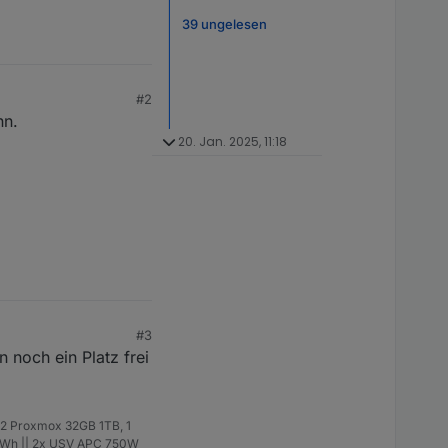
39 ungelesen
#2
nn.
20. Jan. 2025, 11:18
#3
noch ein Platz frei
 2 Proxmox 32GB 1TB, 1
14kWh || 2x USV APC 750W