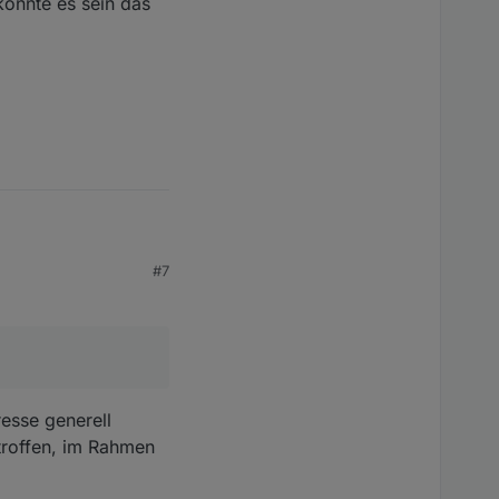
könnte es sein das
#7
önnte es sein das ich
resse generell
troffen, im Rahmen