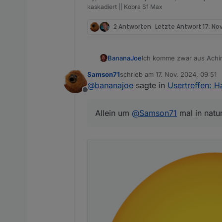
kaskadiert || Kobra S1 Max
2 Antworten
Letzte Antwort
17. No
BananaJoe
Ich komme zwar aus Achim
:-) Allein um
@
Samson71
m
Samson71
schrieb am
17. Nov. 2024, 09:51
zuletzt editiert von
@
bananajoe
sagte in
Usertreffen: 
Offline
Allein um
@
Samson71
mal in natu