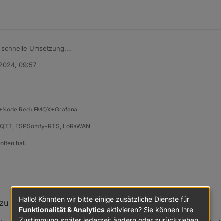
e schnelle Umsetzung.
ffen Frage an.
 2024, 09:57
n durch den engen Kontakt zu einem Forumsuser entstanden.
 man sich dann in Ruhe austauschen, wenn genug Interesse besteht.
ang, um sich mal ranzutasten , würde ich ne Teilnehmerzahl von max. 10 Leuten vors
Stephan
2+Node Red+EMQX+Grafana
e2MQTT, ESPSomfy-RTS, LoRaWAN
olfen hat.
Hallo! Könnten wir bitte einige zusätzliche Dienste für
 zu stoßen?
Funktionalität & Analytics
aktivieren? Sie können Ihre
Zustimmung später jederzeit ändern oder zurückziehen.