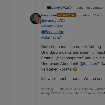
Könnte man da eventuell 
wendy2702
haselchen
schrieb am
17. Nov.
MOST ACTIVE
Hannover ist nicht wirkli
zuletzt editiert von
@
wendy2702
an dem Termin in der Näh
Offline
@
Marc-Berg
@
BananaJoe
@
Samson71
Das schon mal nen cooler Anfang.
Und darum gehts mir eigentlich auch
Erstmal „beschnuppern“ und viellei
Und einen Abend mit
@
Samson71
ka
verstehen könnte 😂)
Ich warte noch circa ne Woche und
Synology DS218+ & 2 x Fujitsu Esprimo (VM/Co
Nodejs 22.22.2 ,JS Controller 7.0.7 ,Admin 7.8.2