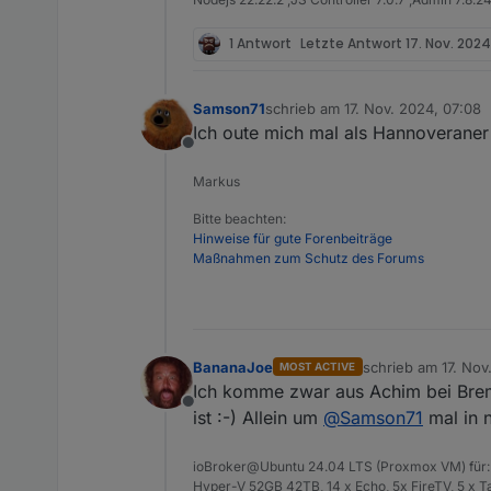
1 Antwort
Letzte Antwort
17. Nov. 2024
Samson71
schrieb am
17. Nov. 2024, 07:08
zuletzt editiert von
Ich oute mich mal als Hannoveraner 
Offline
Markus
Bitte beachten:
Hinweise für gute Forenbeiträge
Maßnahmen zum Schutz des Forums
BananaJoe
schrieb am
17. Nov
MOST ACTIVE
zuletzt editiert von
Ich komme zwar aus Achim bei Breme
Offline
ist :-) Allein um
@
Samson71
mal in 
ioBroker@Ubuntu 24.04 LTS (Proxmox VM) für: 
Hyper-V 52GB 42TB, 14 x Echo, 5x FireTV, 5 x 