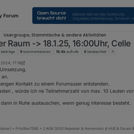
y Forum
Usergroups, Stammtische & andere Aktivitäten
r Raum -> 18.1.25, 16:00Uhr, Celle
beiträge
9
kommentatoren
18.6k
aufrufe
6
beobachtet
 2024, 17:16
n haselchen
1. Jan. 2025, 22:24
e Umsetzung.
 an.
en engen Kontakt zu einem Forumsuser entstanden.
asten , würde ich ne Teilnehmerzahl von max. 10 Leuten vo
 dann in Ruhe austauschen, wenn genug Interesse besteht.
ntainer) + FritzBox7590 + 2 AVM 3000 Repeater & Homematic & HUE & Osram &
4