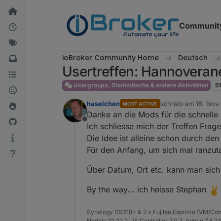
Weiter zum Inhalt
Communit
ioBroker Community Home
Deutsch
Usertreffen: Hannoverane
Usergroups, Stammtische & andere Aktivitäten
51
haselchen
schrieb am
16. Nov.
MOST ACTIVE
zuletzt editiert vo
Danke an die Mods für die schnell
Offline
Ich schliesse mich der Treffen Frage
Die Idee ist alleine schon durch d
Für den Anfang, um sich mal ranzut
Über Datum, Ort etc. kann man sich
By the way... ich heisse Stephan
Synology DS218+ & 2 x Fujitsu Esprimo (VM/Co
Nodejs 22.22.2 ,JS Controller 7.0.7 ,Admin 7.8.2