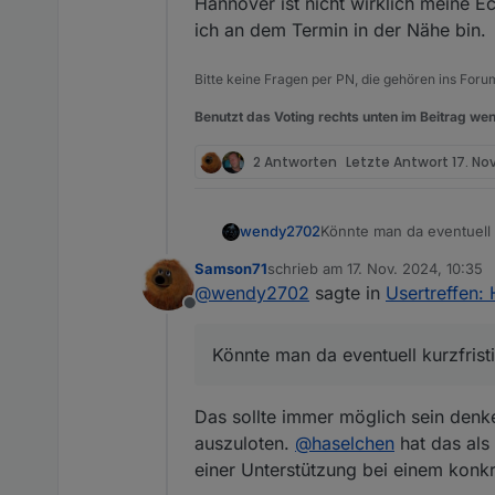
Hannover ist nicht wirklich meine E
ich an dem Termin in der Nähe bin.
Bitte keine Fragen per PN, die gehören ins Foru
Benutzt das Voting rechts unten im Beitrag wen
2 Antworten
Letzte Antwort
17. No
Könnte man da eventuell 
wendy2702
Samson71
schrieb am
17. Nov. 2024, 10:35
Hannover ist nicht wirkli
zuletzt editiert von
@
wendy2702
sagte in
Usertreffen:
an dem Termin in der Näh
Offline
Könnte man da eventuell kurzfrist
Das sollte immer möglich sein denke
auszuloten.
@
haselchen
hat das als
einer Unterstützung bei einem konkr