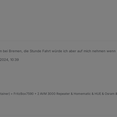
 bei Bremen, die Stunde Fahrt würde ich aber auf mich nehmen wenn noc
al in natura zu sehen.
 2024, 10:39
ntainer) + FritzBox7590 + 2 AVM 3000 Repeater & Homematic & HUE & Osram &
4