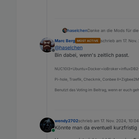
Danke an die Mods für di
haselchen
Ich schliesse mich der Tre
Marc Berg
schrieb am
17. Nov.
MOST ACTIVE
Die Idee ist alleine scho
Über Datum, Ort etc. kann
zuletzt editiert von
@
haselchen
Für den Anf
Offline
By the way... ich heisse 
Bin dabei, wenn's zeitlich passt.
NUC10I3+Ubuntu+Docker+ioBroker+influxDB
Pi-hole, Traefik, Checkmk, Conbee II+Zigbe
Benutzt das Voting im Beitrag, wenn er euch geh
wendy2702
schrieb am
17. Nov. 2024, 10:04
zuletzt editiert von
Könnte man da eventuell kurzfristig
Online