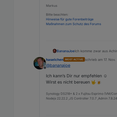
Markus
Bitte beachten:
Hinweise für gute Forenbeiträge
Maßnahmen zum Schutz des Forums
BananaJoe
Ich komme zwar aus Achim
:-) Allein um
@
Samson71
m
haselchen
schrieb am
17. Nov.
MOST ACTIVE
zuletzt editiert von
@
bananajoe
Offline
Ich kann’s Dir nur empfehlen ☺️
Wirst es nicht bereuen 🤟🍺
Synology DS218+ & 2 x Fujitsu Esprimo (VM/Co
Nodejs 22.22.2 ,JS Controller 7.0.7 ,Admin 7.8.2