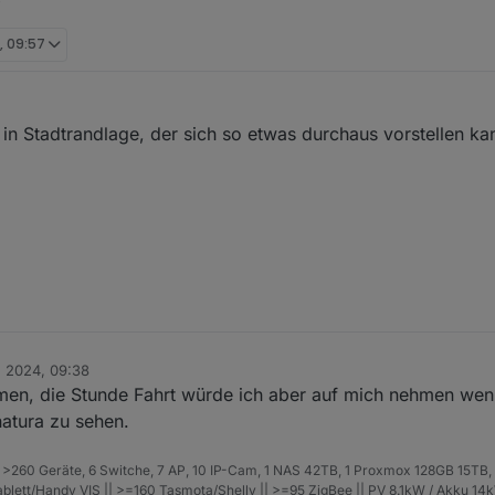
, 09:57
in Stadtrandlage, der sich so etwas durchaus vorstellen ka
. 2024, 09:38
n, die Stunde Fahrt würde ich aber auf mich nehmen wenn 
natura zu sehen.
>260 Geräte, 6 Switche, 7 AP, 10 IP-Cam, 1 NAS 42TB, 1 Proxmox 128GB 15TB,
Tablett/Handy VIS || >=160 Tasmota/Shelly || >=95 ZigBee || PV 8.1kW / Akku 