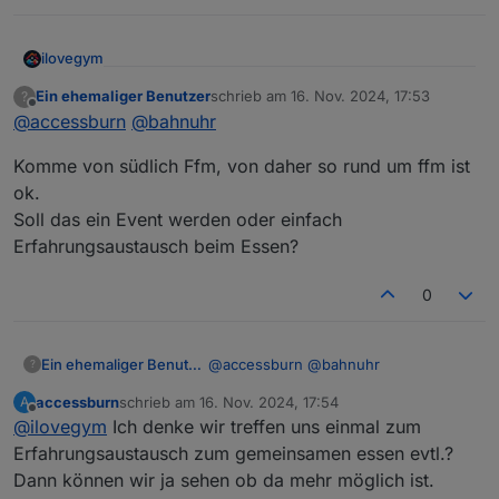
Meetings:
ilovegym
Online:
jeden 1. Montag im Monat ab 20:30 -
https://discord.gg/yC65zjr5uq
Willkommen beim Stammtisch im Raum Rhein-Main-
Ein ehemaliger Benutzer
schrieb am
16. Nov. 2024, 17:53
?
zuletzt editiert von
[
Vor Ort-Treffen:
Offline
Hessen
@
accessburn
@
bahnuhr
**!! Attention please !! Link zur Umfrage für das
Komme von südlich Ffm, von daher so rund um ffm ist
nächste Usertreffen
ok.
https://nuudel.digitalcourage.de/3OzTQc24ys64bhlf
bitte gerne Datum ergänzen und auch Vorschläge für
Soll das ein Event werden oder einfach
Wer Bock hat kann auch gerne zwischendurch in den
den Ort sind gerne Willkommen !! **
Erfahrungsaustausch beim Essen?
Discord-Channel schauen :-) Einer ist meist online,
und hilft bei Fragen gerne!
0
@
accessburn
@
bahnuhr
Ein ehemaliger Benutzer
?
accessburn
schrieb am
16. Nov. 2024, 17:54
A
Komme von südlich Ffm, von daher so
zuletzt editiert von
Offline
@
ilovegym
Ich denke wir treffen uns einmal zum
rund um ffm ist ok.
Soll das ein Event werden oder
Erfahrungsaustausch zum gemeinsamen essen evtl.?
einfach Erfahrungsaustausch beim
Dann können wir ja sehen ob da mehr möglich ist.
Essen?