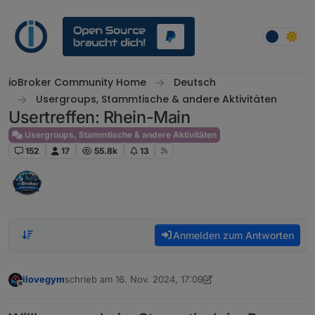
Weiter zum Inhalt
ioBroker Community Home
Deutsch
Usergroups, Stammtische & andere Aktivitäten
Usertreffen: Rhein-Main
Usergroups, Stammtische & andere Aktivitäten
152
17
55.8k
13
Anmelden zum Antworten
ilovegym
schrieb am
16. Nov. 2024, 17:09
zuletzt editiert von ilovegym
Offline