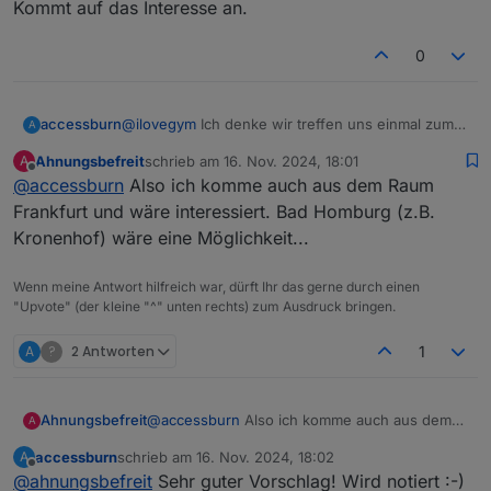
Kommt auf das Interesse an.
Meetings:
Online:
jeden 1. Montag im Monat ab 20:30 -
0
https://discord.gg/yC65zjr5uq
[
Vor Ort-Treffen:
accessburn
@
ilovegym
Ich denke wir treffen uns einmal zum
A
**!! Attention please !! Link zur Umfrage für das
Erfahrungsaustausch zum gemeinsamen essen
nächste Usertreffen
Ahnungsbefreit
schrieb am
16. Nov. 2024, 18:01
A
evtl.?
zuletzt editiert von
https://nuudel.digitalcourage.de/3OzTQc24ys64bhlf
Offline
@
accessburn
Also ich komme auch aus dem Raum
Dann können wir ja sehen ob da mehr möglich ist.
bitte gerne Datum ergänzen und auch Vorschläge für
Kommt auf das Interesse an.
Frankfurt und wäre interessiert. Bad Homburg (z.B.
Wer Bock hat kann auch gerne zwischendurch in den
den Ort sind gerne Willkommen !! **
Discord-Channel schauen :-) Einer ist meist online,
Kronenhof) wäre eine Möglichkeit...
und hilft bei Fragen gerne!
Wenn meine Antwort hilfreich war, dürft Ihr das gerne durch einen
"Upvote" (der kleine "^" unten rechts) zum Ausdruck bringen.
A
?
2 Antworten
1
Ahnungsbefreit
@
accessburn
Also ich komme auch aus dem
A
Raum Frankfurt und wäre interessiert. Bad
accessburn
schrieb am
16. Nov. 2024, 18:02
A
Homburg (z.B. Kronenhof) wäre eine
zuletzt editiert von
Offline
@
ahnungsbefreit
Sehr guter Vorschlag! Wird notiert :-)
Möglichkeit...