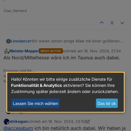
–
Ciao, Gerhard
0
Wir waren schon einige Male mit einer größeren
Linedancer
L
Gruppe im Kronenhof. War immer gut. Von daher…
Meister Mopper
schrieb am
16. Nov. 2024, 21:54
MOST ACTIVE
Ich hab auf alle Fälle Interesse an so einem
zuletzt editiert von
Online
Als Nord/Mittelhesse wäre ich im Taunus auch dabei.
Treffen.
Proxmox und HA ...
Ich schreibe den Code nicht mehr selbst – ich schimpfe mit der KI, bis er
Hallo! Könnten wir bitte einige zusätzliche Dienste für
funktioniert.
Funktionalität & Analytics
aktivieren? Sie können Ihre
Zustimmung später jederzeit ändern oder zurückziehen.
0
Lassen Sie mich wählen
Das ist ok
ilovegym
Willkommen beim Stammtisch im Raum Rhein-Main-
strikegun
schrieb am
16. Nov. 2024, 23:50
zuletzt editiert von strikegun
Offline
Hessen
@
accessburn
ich bin natürlich auch dabei. Wir haben ja