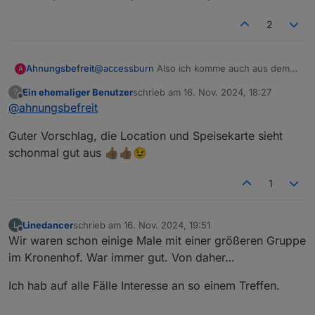
2
Ahnungsbefreit
@
accessburn
Also ich komme auch aus dem
A
Raum Frankfurt und wäre interessiert. Bad
Ein ehemaliger Benutzer
schrieb am
16. Nov. 2024, 18:27
?
Homburg (z.B. Kronenhof) wäre eine
zuletzt editiert von
Offline
@
ahnungsbefreit
Möglichkeit...
Guter Vorschlag, die Location und Speisekarte sieht
schonmal gut aus 👍🏽👍🏽😉
1
Linedancer
schrieb am
16. Nov. 2024, 19:51
L
zuletzt editiert von
Offline
Wir waren schon einige Male mit einer größeren Gruppe
im Kronenhof. War immer gut. Von daher…
Ich hab auf alle Fälle Interesse an so einem Treffen.