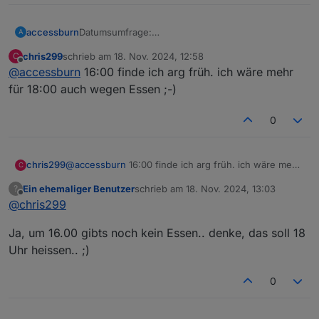
Datumsumfrage:
accessburn
A
https://nuudel.digitalcourage.de/xnlFjrghOGBw8o
chris299
schrieb am
18. Nov. 2024, 12:58
C
Ph
Reservierung kann ich halt erst nach einem
zuletzt editiert von
Offline
@
accessburn
16:00 finde ich arg früh. ich wäre mehr
Ergebnis erfragen.
für 18:00 auch wegen Essen ;-)
0
chris299
@
accessburn
16:00 finde ich arg früh. ich wäre mehr
C
für 18:00 auch wegen Essen ;-)
Ein ehemaliger Benutzer
schrieb am
18. Nov. 2024, 13:03
?
zuletzt editiert von
Offline
@
chris299
Ja, um 16.00 gibts noch kein Essen.. denke, das soll 18
Uhr heissen.. ;)
0