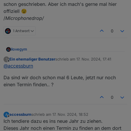
schon geschrieben. Aber ich mach's gerne mal hier
offiziell 😉
/
Microphonedrop/
1 Antwort
0
ilovegym
Willkommen beim Stammtisch im Raum Rhein-Main-
Ein ehemaliger Benutzer
schrieb am
17. Nov. 2024, 17:41
?
zuletzt editiert von
Offline
Hessen
@
accessburn
Da sind wir doch schon mal 6 Leute, jetzt nur noch
einen Termin finden.. ?
0
Meetings:
Online:
jeden 1. Montag im Monat ab 20:30 -
accessburn
schrieb am
17. Nov. 2024, 18:52
A
https://discord.gg/yC65zjr5uq
zuletzt editiert von
Offline
Ich tendiere dazu es ins neue Jahr zu ziehen.
[
Vor Ort-Treffen:
Dieses Jahr noch einen Termin zu finden an dem dort