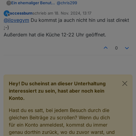
@
chris299
Ein ehemaliger Benutzer
?
accessburn
schrieb am
18. Nov. 2024, 13:17
A
Ja, um 16.00 gibts noch kein Essen..
zuletzt editiert von
Offline
@
ilovegym
Du kommst ja auch nicht hin und isst direkt
denke, das soll 18 Uhr heissen.. ;)
;-)
Außerdem hat die Küche 12-22 Uhr geöffnet.
0
Hey! Du scheinst an dieser Unterhaltung
interessiert zu sein, hast aber noch kein
Konto.
Hast du es satt, bei jedem Besuch durch die
gleichen Beiträge zu scrollen? Wenn du dich
für ein Konto anmeldest, kommst du immer
genau dorthin zurück, wo du zuvor warst, und