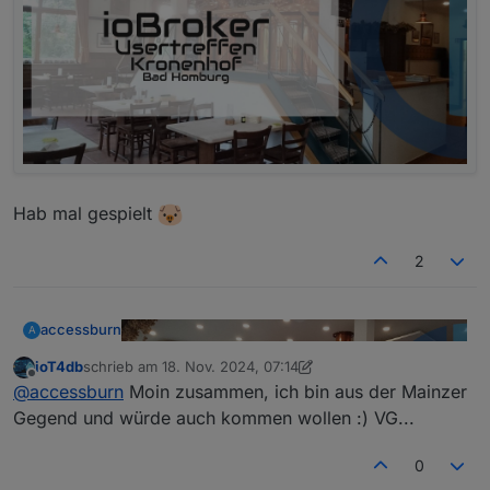
Hab mal gespielt
2
accessburn
A
ioT4db
schrieb am
18. Nov. 2024, 07:14
zuletzt editiert von ioT4db
Offline
@
accessburn
Moin zusammen, ich bin aus der Mainzer
Gegend und würde auch kommen wollen :) VG...
0