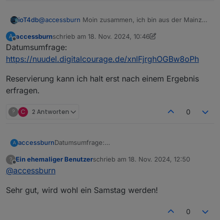
ioT4db
@
accessburn
Moin zusammen, ich bin aus der Mainzer
Hab mal gespielt
Gegend und würde auch kommen wollen :) VG...
accessburn
schrieb am
18. Nov. 2024, 10:46
A
zuletzt editiert von accessburn
Offline
Datumsumfrage:
https://nuudel.digitalcourage.de/xnlFjrghOGBw8oPh
Reservierung kann ich halt erst nach einem Ergebnis
erfragen.
?
C
2 Antworten
0
Datumsumfrage:
accessburn
A
https://nuudel.digitalcourage.de/xnlFjrghOGBw8o
Ein ehemaliger Benutzer
schrieb am
18. Nov. 2024, 12:50
?
Ph
Reservierung kann ich halt erst nach einem
zuletzt editiert von
Offline
@
accessburn
Ergebnis erfragen.
Sehr gut, wird wohl ein Samstag werden!
0