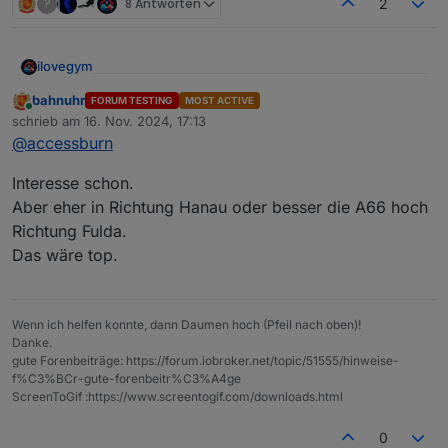
?
8 Antworten
2
ilovegym
Willkommen beim Stammtisch im Raum Rhein-Main-
bahnuhr
FORUM TESTING
MOST ACTIVE
Online
Hessen
schrieb am
16. Nov. 2024, 17:13
zuletzt editiert von
@
accessburn
Interesse schon.
Aber eher in Richtung Hanau oder besser die A66 hoch
Richtung Fulda.
Das wäre top.
Wenn ich helfen konnte, dann Daumen hoch (Pfeil nach oben)!
Danke.
gute Forenbeiträge: https://forum.iobroker.net/topic/51555/hinweise-
f%C3%BCr-gute-forenbeitr%C3%A4ge
ScreenToGif :https://www.screentogif.com/downloads.html
0