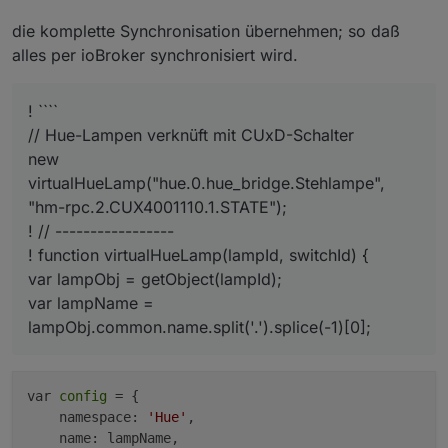
die komplette Synchronisation übernehmen; so daß
alles per ioBroker synchronisiert wird.
! ````
// Hue-Lampen verknüft mit CUxD-Schalter
new
virtualHueLamp("hue.0.hue_bridge.Stehlampe",
"hm-rpc.2.CUX4001110.1.STATE");
! // -----------------
! function virtualHueLamp(lampId, switchId) {
var lampObj = getObject(lampId);
var lampName =
lampObj.common.name.split('.').splice(-1)[0];
var 
config
 = {

    namespace: 
'Hue'
,

    name: lampName,
