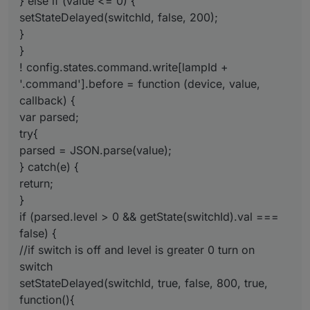
} else if (value <= 0) {
                            setState(device.namespac
setStateDelayed(switchId, false, 200);
                        }

                        callback();

}
                    }

}
                }

! config.states.command.write[lampId +
            },

'.command'].before = function (device, value,
write
: {

callback) {
                [lampId + 
'.bri'
]: {

var parsed;
                    convert: 
function
(val)
 {

try{
return
 Math.
ceil
(val*
254
/
100
                    },

parsed = JSON.parse(value);
                    delay: 
800
} catch(e) {
                }

return;
            }

}
        },

if (parsed.level > 0 && getState(switchId).val ===
'lastLevel'
: {

false) {
            common: {
type
: 
'number'
, def: 
100
, 
min
: 
//if switch is off and level is greater 0 turn on
read
: {}

        },

switch
'command'
: {

setStateDelayed(switchId, true, false, 800, true,
            common: {
type
: 
'string'
, def: 
''
, 
read
: 
function(){
write
: {
