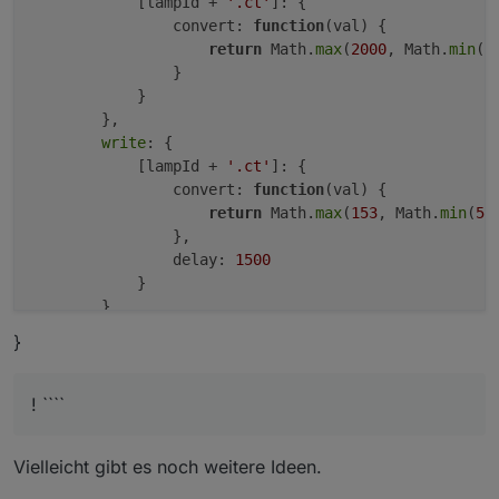
            [lampId + 
'.ct'
]: {

                }

                convert: 
function
(val)
 {

            }

return
 Math.
max
(
2000
, Math.
min
(
6
        }

                }

            }

        },

write
: {

            [lampId + 
'.ct'
]: {

                convert: 
function
(val)
 {

return
 Math.
max
(
153
, Math.
min
(
50
                },

                delay: 
1500
            }              

        }

    }

}
}

if
 (lampObj.native && lampObj.native.
type
 === 
'Color
! ````
config
.states.xy = {

        common: {
read
: 
true
, 
write
: 
true
, 
type
: 
"str
Vielleicht gibt es noch weitere Ideen.
read
: {

            [lampId + 
'.xy'
]: {}
