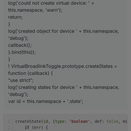
log('could not create virtual device: ' +
this.namespace, 'warn');
return;
}
log('created object for device ' + this.namespace,
'debug');
callback();
}.bind(this));
}
! VirtualBroadlinkToggle.prototype.createStates =
function (callback) {
"use strict";
log('creating states for device ' + this.namespace,
'debug');
var id = this.namespace + '.state';
createState(
id
, {
type
: 
'boolean'
, def: 
false
, min
if
 (err) {