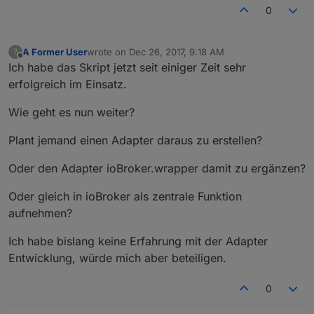
0
        },

write
: {

            [lampId + 
'.xy'
]: {

A Former User
wrote on
Dec 26, 2017, 9:18 AM
?
                delay: 
800
last edited by
Offline
Ich habe das Skript jetzt seit einiger Zeit sehr
            }

erfolgreich im Einsatz.
        }

    }    

Wie geht es nun weiter?
}

Plant jemand einen Adapter daraus zu erstellen?
return
 new VirtualDevice(
config
Oder den Adapter ioBroker.wrapper damit zu ergänzen?
Oder gleich in ioBroker als zentrale Funktion
aufnehmen?
Ich habe bislang keine Erfahrung mit der Adapter
Entwicklung, würde mich aber beteiligen.
0