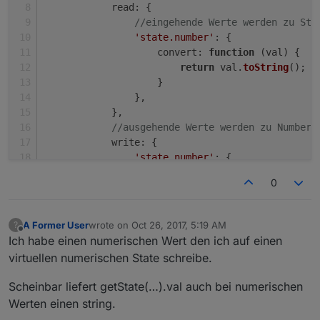
read
: {
//eingehende Werte werden zu Str
'state.number'
: {
convert
: 
function
 (
val
) {
return
 val.
toString
();
                    }
                },
            },
//ausgehende Werte werden zu Number 
write
: {
'state.number'
: {
convert
: 
function
 (
val
) {
0
return
parseFloat
(val);
                    }
                },
A Former User
wrote on
Oct 26, 2017, 5:19 AM
?
last edited by
            }
Offline
Ich habe einen numerischen Wert den ich auf einen
        },
virtuellen numerischen State schreibe.
'number'
: {
//dieser State ist vom Typ Number
Scheinbar liefert getState(…).val auch bei numerischen
common
: {
type
: 
'number'
, 
def
: 
0
, 
rea
Werten einen string.
read
: {