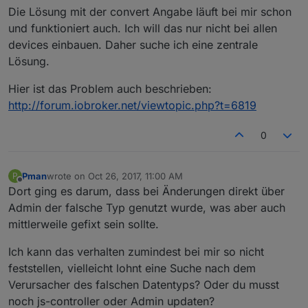
'state.string'
: {
Die Lösung mit der convert Angabe läuft bei mir schon
//eingehende Werte werden zu
und funktioniert auch. Ich will das nur nicht bei allen
convert
: 
function
 (
val
) {
devices einbauen. Daher suche ich eine zentrale
return
parseFloat
(val);
Lösung.
                    }
                },
Hier ist das Problem auch beschrieben:
            },
write
: {
http://forum.iobroker.net/viewtopic.php?t=6819
'state.string'
: {
//ausgehende Werte werden zu
0
convert
: 
function
 (
val
) {
return
 val.
toString
();
                    }
Pman
wrote on
Oct 26, 2017, 11:00 AM
P
last edited by
Offline
Dort ging es darum, dass bei Änderungen direkt über
                },
            }
Admin der falsche Typ genutzt wurde, was aber auch
        }
mittlerweile gefixt sein sollte.
    }
});
Ich kann das verhalten zumindest bei mir so nicht
feststellen, vielleicht lohnt eine Suche nach dem
Verursacher des falschen Datentyps? Oder du musst
noch js-controller oder Admin updaten?