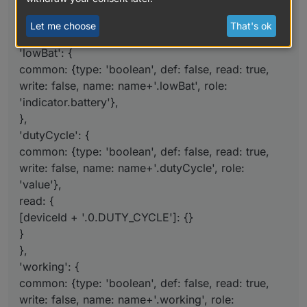
[deviceId + '.0.UNREACH']: {}
}
Let me choose
That's ok
},
'lowBat': {
common: {type: 'boolean', def: false, read: true,
write: false, name: name+'.lowBat', role:
'indicator.battery'},
},
'dutyCycle': {
common: {type: 'boolean', def: false, read: true,
write: false, name: name+'.dutyCycle', role:
'value'},
read: {
[deviceId + '.0.DUTY_CYCLE']: {}
}
},
'working': {
common: {type: 'boolean', def: false, read: true,
write: false, name: name+'.working', role: