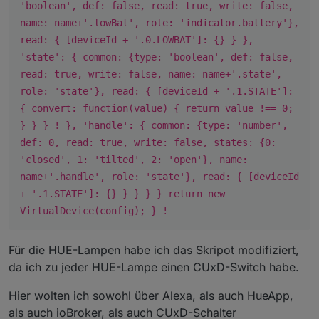
'boolean', def: false, read: true, write: false,
name: name+'.lowBat', role: 'indicator.battery'},
read: { [deviceId + '.0.LOWBAT']: {} } },
'state': { common: {type: 'boolean', def: false,
read: true, write: false, name: name+'.state',
role: 'state'}, read: { [deviceId + '.1.STATE']:
{ convert: function(value) { return value !== 0;
} } } ! }, 'handle': { common: {type: 'number',
def: 0, read: true, write: false, states: {0:
'closed', 1: 'tilted', 2: 'open'}, name:
name+'.handle', role: 'state'}, read: { [deviceId
+ '.1.STATE']: {} } } } } return new
VirtualDevice(config); } !
Für die HUE-Lampen habe ich das Skripot modifiziert,
da ich zu jeder HUE-Lampe einen CUxD-Switch habe.
Hier wolten ich sowohl über Alexa, als auch HueApp,
als auch ioBroker, als auch CUxD-Schalter