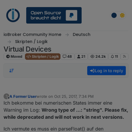
Skip to content
ioBroker Community Home
Deutsch
Skripten / Logik
Virtual Devices
Moved
Skripten / Logik
48
21
24.2k
11
Log in to reply
A Former User
wrote on
Oct 25, 2017, 7:34 PM
?
last edited by
Offline
Ich bekomme bei numerischen States immer eine
Warning im Log:
Wrong type of …: "string". Please fix,
while deprecated and will not work in next versions.
Ich vermute es muss ein parseFloat() auf den