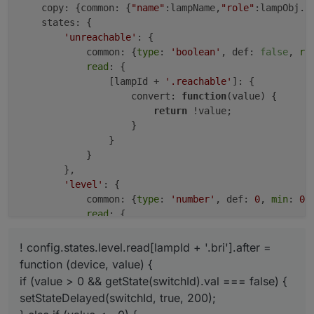
    copy: {common: {
"name"
:lampName,
"role"
:lampObj.c
    states: {

'unreachable'
: {

            common: {
type
: 
'boolean'
, def: 
false
, 
re
read
: {

                [lampId + 
'.reachable'
]: {

                    convert: 
function
(value)
 {

return
 !value;

                    }

                }

            }                  

        },

'level'
: {

            common: {
type
: 
'number'
, def: 
0
, 
min
: 
0
,
read
: {

                [lampId + 
'.bri'
]: {

                    convert: 
function
(value)
 {

! config.states.level.read[lampId + '.bri'].after =
return
 Math.
floor
(value*
100
/
function (device, value) {
                    },

if (value > 0 && getState(switchId).val === false) {
                    before: 
function
(device, value,
setStateDelayed(switchId, true, 200);
if
 (value > 
0
) {
