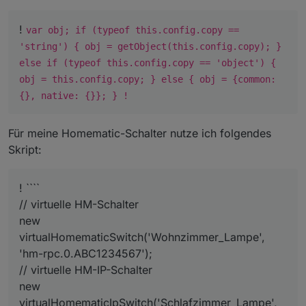
!
var obj; if (typeof this.config.copy ==
'string') { obj = getObject(this.config.copy); }
else if (typeof this.config.copy == 'object') {
obj = this.config.copy; } else { obj = {common:
{}, native: {}}; } !
Für meine Homematic-Schalter nutze ich folgendes
Skript:
! ````
// virtuelle HM-Schalter
new
virtualHomematicSwitch('Wohnzimmer_Lampe',
'hm-rpc.0.ABC1234567');
// virtuelle HM-IP-Schalter
new
virtualHomematicIpSwitch('Schlafzimmer_Lampe',