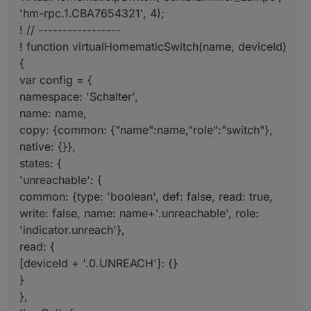
'hm-rpc.1.CBA7654321', 4);
! // -----------------
! function virtualHomematicSwitch(name, deviceId)
{
var config = {
namespace: 'Schalter',
name: name,
copy: {common: {"name":name,"role":"switch"},
native: {}},
states: {
'unreachable': {
common: {type: 'boolean', def: false, read: true,
write: false, name: name+'.unreachable', role:
'indicator.unreach'},
read: {
[deviceId + '.0.UNREACH']: {}
}
},