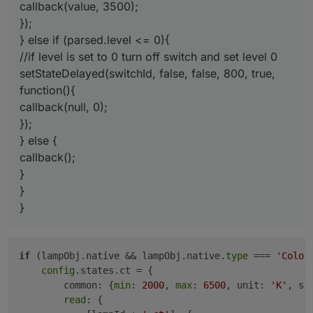
callback(value, 3500);
                [lampId + 
'.command'
]: {

});
                    delay: 
800
} else if (parsed.level <= 0){
                }

//if level is set to 0 turn off switch and set level 0
            }

        }

setStateDelayed(switchId, false, false, 800, true,
    }

function(){
}

callback(null, 0);
});
if
 (switchId) {

} else {
config
.states[
'switch'
] = {

callback();
        common: {
type
: 
'boolean'
, def: 
false
, 
read
: 
}
read
: {

            [switchId]: {

}
                after: 
function
(device, value)
 {

}
                    var level = getState(device.name
if
 (value === 
false
 && level > 
0
                        setState(device.namespace + 
if
 (lampObj.native && lampObj.native.
type
 === 
'Color
                    } 
else
if
 (value === 
true
 && lev
config
.states.ct = {

                        var lastLevel = getState(dev
        common: {
min
: 
2000
, 
max
: 
6500
, unit: 
'K'
, st
                        setState(device.namespace + 
read
: {

                    }
