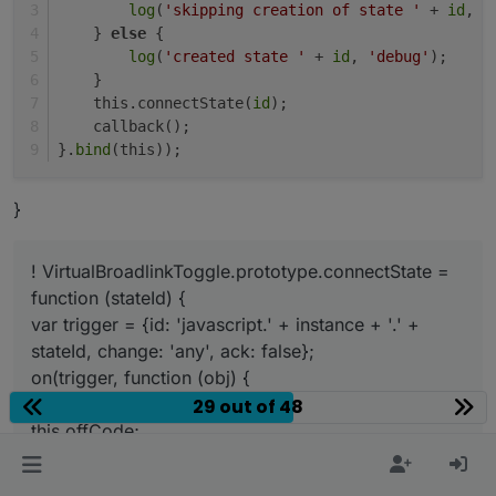
log
(
'skipping creation of state '
 + 
id
, 
'
    } 
else
 {
log
(
'created state '
 + 
id
, 
'debug'
);
    }
    this.connectState(
id
);
    callback();
}.
bind
(this));
}
! VirtualBroadlinkToggle.prototype.connectState =
function (stateId) {
var trigger = {id: 'javascript.' + instance + '.' +
stateId, change: 'any', ack: false};
on(trigger, function (obj) {
var code = obj.state.val ? this.onCode :
29 out of 48
this.offCode;
sendTo('broadlink2.0', 'send_code',
'RM:RMPROSUB-ID.CODE_'+code);