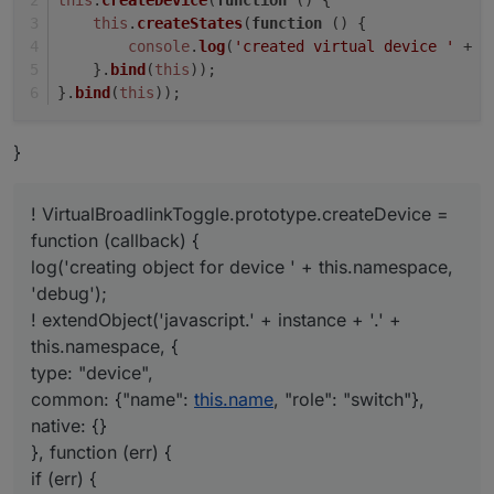
this
.
createStates
(
function
 (
) {
console
.
log
(
'created virtual device '
 + 
t
    }.
bind
(
this
));
}.
bind
(
this
));
}
! VirtualBroadlinkToggle.prototype.createDevice =
function (callback) {
log('creating object for device ' + this.namespace,
'debug');
! extendObject('javascript.' + instance + '.' +
this.namespace, {
type: "device",
common: {"name":
this.name
, "role": "switch"},
native: {}
}, function (err) {
if (err) {