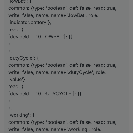
'lowBat': {
common: {type: 'boolean', def: false, read: true,
write: false, name: name+'.lowBat', role:
'indicator.battery'},
read: {
[deviceId + '.0.LOWBAT']: {}
}
},
'dutyCycle': {
common: {type: 'boolean', def: false, read: true,
write: false, name: name+'.dutyCycle', role:
'value'},
read: {
[deviceId + '.0.DUTYCYCLE']: {}
}
},
'working': {
common: {type: 'boolean', def: false, read: true,
write: false, name: name+'.working', role: