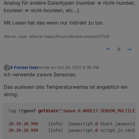
Analog für andere Datentypen (number => nicht-number,
boolean => nicht-boolean, etc…).
Mit Lesen hat das wenn nur indirekt zu tun.
Warum `sudo` böse ist: https://forum.iobroker.net/post/17109
0
A Former User
wrote on
Oct 26, 2017, 6:38 PM
?
last edited by
Offline
Ich verwende zwave Sensoren.
Das auslesen des Temperaturwertes ist angeblich ein
string:
log (
typeof
getState
(
"zwave.0.NODE17.SENSOR_MULTILEV
20
:
39
:
38.999
	[info]	javascript
.0
20
:
39
:
38.999
	[info]	javascript
.0
 script.js.test.