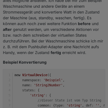
alles mögliche anstellen. Ich habe bei mir zum Beispiel
Waschmaschine und andere Geräte an einem
Strommessgerät und konvertiere Watt in den Zustand
der Maschine (aus, standby, waschen, fertig). Es
können auch noch zwei weitere Funktion
before
und
after
genutzt werden, um verschiedene Aktionen vor
bzw. nach dem schreiben der virtuellen States
durchzuführen. Bei der Waschmaschine schicke ich mir
z. B. mit dem Pushbullet-Adapter eine Nachricht aufs
Handy, wenn der Zustand
fertig
erreicht wird.
Beispiel Konvertierung
new
VirtualDevice
({
namespace
: 
'Beispiel'
,
name
: 
'String2Number'
,
states
: {
'string'
: {
//dieser State ist vom Typ String
common
: {
type
: 
'string'
, 
def
: 
''
, 
re