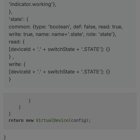
'indicator.working'},
},
'state': {
common: {type: 'boolean', def: false, read: true,
write: true, name: name+'.state', role: 'state'},
read: {
[deviceId + '.' + switchState + '.STATE']: {}
} ,
write: {
[deviceId + '.' + switchState + '.STATE']: {}
}
        }

    }

return
new
VirtualDevice
}