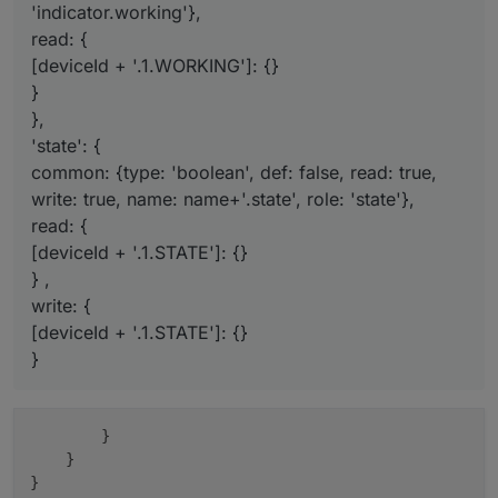
'indicator.working'},
read: {
[deviceId + '.1.WORKING']: {}
}
},
'state': {
common: {type: 'boolean', def: false, read: true,
write: true, name: name+'.state', role: 'state'},
read: {
[deviceId + '.1.STATE']: {}
} ,
write: {
[deviceId + '.1.STATE']: {}
}
        }

    }
