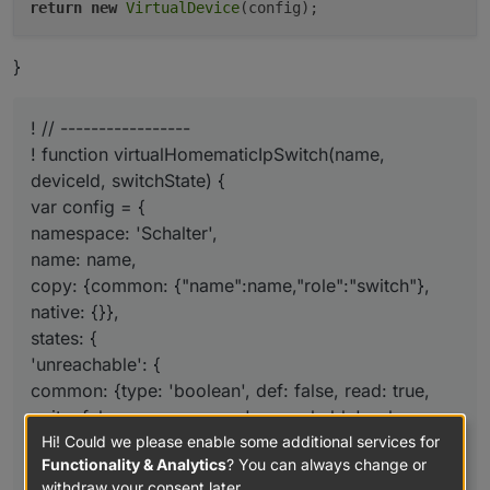
return
new
VirtualDevice
}
! // -----------------
! function virtualHomematicIpSwitch(name,
deviceId, switchState) {
var config = {
namespace: 'Schalter',
name: name,
copy: {common: {"name":name,"role":"switch"},
native: {}},
states: {
'unreachable': {
common: {type: 'boolean', def: false, read: true,
write: false, name: name+'.unreachable', role:
Hi! Could we please enable some additional services for
'indicator.unreach'},
Functionality & Analytics
? You can always change or
read: {
withdraw your consent later.