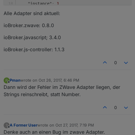
"instance"
:
1
,
"index"
:
1
,
Alle Adapter sind aktuell:
"min"
:
0
,
"max"
:
0
,
ioBroker.zwave: 0.8.0
"read_only"
:
true
,
"write_only"
:
false
,
ioBroker.javascript; 3.4.0
"is_polled"
:
false
}
,
ioBroker.js-controller: 1.1.3
"acl"
:
{
"object"
:
1636
,
0
"owner"
:
"system.user.admin"
,
"ownerGroup"
:
"system.group.administrator"
,
"state"
:
1636
Pman
wrote on
Oct 26, 2017, 6:46 PM
P
last edited by
Offline
}
,
Dann wird der Fehler im ZWave Adapter liegen, der
"_id"
:
"zwave.0.NODE17.SENSOR_MULTILEVEL.Tempe
Strings reinschreibt, statt Number.
"type"
:
"state"
}
0
A Former User
wrote on
Oct 27, 2017, 7:19 PM
?
last edited by
Offline
Denke auch an einen Bug im zwave Adapter.