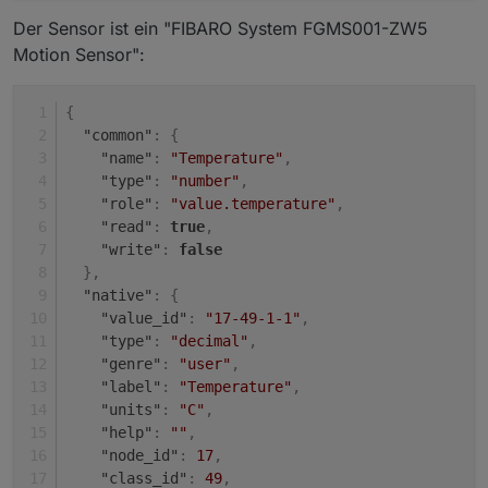
Der Sensor ist ein "FIBARO System FGMS001-ZW5
Motion Sensor":
{
"common"
:
{
"name"
:
"Temperature"
,
"type"
:
"number"
,
"role"
:
"value.temperature"
,
"read"
:
true
,
"write"
:
false
}
,
"native"
:
{
"value_id"
:
"17-49-1-1"
,
"type"
:
"decimal"
,
"genre"
:
"user"
,
"label"
:
"Temperature"
,
"units"
:
"C"
,
"help"
:
""
,
"node_id"
:
17
,
"class_id"
:
49
,