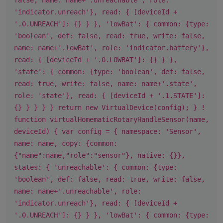
false, name: name+'.unreachable', role:
'indicator.unreach'}, read: { [deviceId +
'.0.UNREACH']: {} } }, 'lowBat': { common: {type:
'boolean', def: false, read: true, write: false,
name: name+'.lowBat', role: 'indicator.battery'},
read: { [deviceId + '.0.LOWBAT']: {} } },
'state': { common: {type: 'boolean', def: false,
read: true, write: false, name: name+'.state',
role: 'state'}, read: { [deviceId + '.1.STATE']:
{} } } } } return new VirtualDevice(config); } !
function virtualHomematicRotaryHandleSensor(name,
deviceId) { var config = { namespace: 'Sensor',
name: name, copy: {common:
{"name":name,"role":"sensor"}, native: {}},
states: { 'unreachable': { common: {type:
'boolean', def: false, read: true, write: false,
name: name+'.unreachable', role:
'indicator.unreach'}, read: { [deviceId +
'.0.UNREACH']: {} } }, 'lowBat': { common: {type: