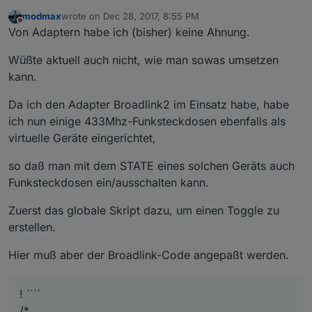
modmax
wrote on
Dec 28, 2017, 8:55 PM
last edited by
Offline
Von Adaptern habe ich (bisher) keine Ahnung.
Wüßte aktuell auch nicht, wie man sowas umsetzen
kann.
Da ich den Adapter Broadlink2 im Einsatz habe, habe
ich nun einige 433Mhz-Funksteckdosen ebenfalls als
virtuelle Geräte eingerichtet,
so daß man mit dem STATE eines solchen Geräts auch
Funksteckdosen ein/ausschalten kann.
Zuerst das globale Skript dazu, um einen Toggle zu
erstellen.
Hier muß aber der Broadlink-Code angepaßt werden.
! ````
/*