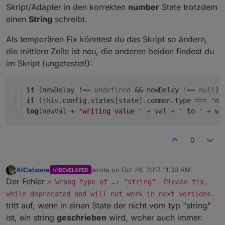
Skript/Adapter in den korrekten
number
State trotzdem
einen
String
schreibt.
Als temporären Fix könntest du das Skript so ändern,
die mittlere Zeile ist neu, die anderen beiden findest du
im Skript (ungetestet!):
if
 (newDelay !== 
undefined
 && newDelay !== 
null
) 
if
 (
this
.
config
.
states
[state].
common
.
type
 === 
'nu
log
(newVal + 
'writing value '
 + val + 
' to '
 + wr
0
AlCalzone
wrote on
Oct 26, 2017, 11:30 AM
DEVELOPER
last edited by
Offline
Der Fehler
> Wrong type of …: "string". Please fix,
while deprecated and will not work in next versions.
tritt auf, wenn in einen State der nicht vom typ "string"
ist, ein string
geschrieben
wird, woher auch immer.