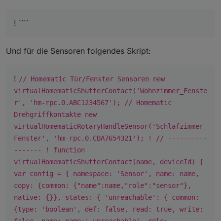
! ````
Und für die Sensoren folgendes Skript:
!
// Homematic Tür/Fenster Sensoren new
virtualHomematicShutterContact('Wohnzimmer_Fenste
r', 'hm-rpc.0.ABC1234567'); // Homematic
Drehgriffkontakte new
virtualHomematicRotaryHandleSensor('Schlafzimmer_
Fenster', 'hm-rpc.0.CBA7654321'); ! // ----------
------- ! function
virtualHomematicShutterContact(name, deviceId) {
var config = { namespace: 'Sensor', name: name,
copy: {common: {"name":name,"role":"sensor"},
native: {}}, states: { 'unreachable': { common:
{type: 'boolean', def: false, read: true, write: