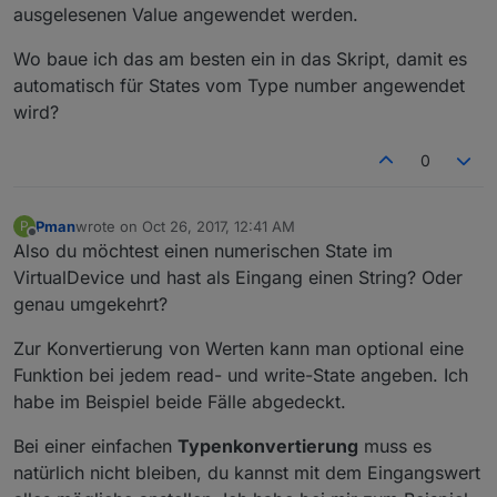
ausgelesenen Value angewendet werden.
Wo baue ich das am besten ein in das Skript, damit es
automatisch für States vom Type number angewendet
wird?
0
Pman
wrote on
Oct 26, 2017, 12:41 AM
P
last edited by
Offline
Also du möchtest einen numerischen State im
VirtualDevice und hast als Eingang einen String? Oder
genau umgekehrt?
Zur Konvertierung von Werten kann man optional eine
Funktion bei jedem read- und write-State angeben. Ich
habe im Beispiel beide Fälle abgedeckt.
Bei einer einfachen
Typenkonvertierung
muss es
natürlich nicht bleiben, du kannst mit dem Eingangswert