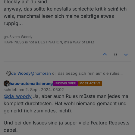
blockly auf du sind.
anyway, das sollte keinesfalls schlechte kritik sein! ich
weis, manchmal lesen sich meine beiträge etwas
ruppig...
gruß vom Woody
HAPPINESS is not a DESTINATION, it's a WAY of LIFE!
0
da_Woody
@
homoran
oi, das bezog sich rein auf die rules
geschichte!
@
Bluefox
hat sicher eine menge um die
haus-automatisierung
DEVELOPER
MOST ACTIVE
ohren.
Offline
schrieb am
2. Sept. 2024, 05:02
start: 27.02.2021
zuletzt editiert von
@
da_woody
Ja, aber auch Rules müsste man jedes mal
https://forum.iobroker.net/topic/42725/test-
javascript-adapter-5-0-7-rules
komplett durchtesten. Hat wohl niemand gemacht und
letzter beitrag: 11. Dez. 2022
gemerkt (ich zumindest nicht).
es gab auch einen 2. beitrag, den finde ich im
moment aber nicht. dort hab ich z.b. die
Und bei den Issues sind ja super viele Feature Requests
farbgestaltung angesprochen.
dabei.
blaue schrift auf blauem HG, noch dazu eine art