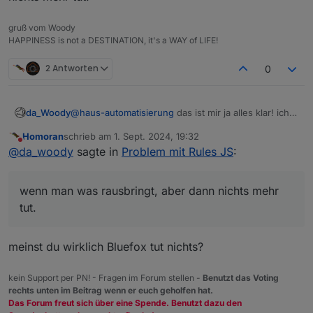
gruß vom Woody
HAPPINESS is not a DESTINATION, it's a WAY of LIFE!
2 Antworten
0
da_Woody
@
haus-automatisierung
das ist mir ja alles klar! ich
versteh halt nicht, wenn man was rausbringt, aber
Homoran
schrieb am
1. Sept. 2024, 19:32
dann nichts mehr tut.
zuletzt editiert von
Nicht stören
@
da_woody
sagte in
Problem mit Rules JS
:
wenn man was rausbringt, aber dann nichts mehr
tut.
meinst du wirklich Bluefox tut nichts?
kein Support per PN! - Fragen im Forum stellen -
Benutzt das Voting
rechts unten im Beitrag wenn er euch geholfen hat.
Das Forum freut sich über eine Spende. Benutzt dazu den