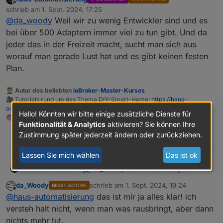
die frage ist halt, warum sich da nichts tut.
Offline
schrieb am
1. Sept. 2024, 17:25
zuletzt editiert von
@
da_woody
Weil wir zu wenig Entwickler sind und es
bei über 500 Adaptern immer viel zu tun gibt. Und da
jeder das in der Freizeit macht, sucht man sich aus
worauf man gerade Lust hat und es gibt keinen festen
Plan.
🧑‍🎓 Autor des beliebten
ioBroker-Master-Kurses
🎥 Tutorials rund um das Thema DIY-Smart-Home:
https://haus-
automatisierung.com/
Hallo! Könnten wir bitte einige zusätzliche Dienste für
📚 Meine
Dokumentation
Funktionalität & Analytics
aktivieren? Sie können Ihre
Zustimmung später jederzeit ändern oder zurückziehen.
1
Lassen Sie mich wählen
Das ist ok
haus-automatisierung
@
da_woody
Weil wir zu wenig
Entwickler sind und es bei über 500
da_Woody
schrieb am
1. Sept. 2024, 19:24
MOST ACTIVE
Adaptern immer viel zu tun gibt. Und da
zuletzt editiert von
Online
@
haus-automatisierung
das ist mir ja alles klar! ich
jeder das in der Freizeit macht, sucht
man sich aus worauf man gerade Lust
versteh halt nicht, wenn man was rausbringt, aber dann
hat und es gibt keinen festen Plan.
nichts mehr tut.