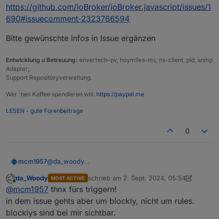
https://github.com/ioBroker/ioBroker.javascript/issues/1
690#issuecomment-2323766594
Bitte gewünschte Infos in Issue ergänzen
Entwicklung u Betreuung:
envertech-pv, hoymiles-ms, ns-client, pid, snmp
Adapter;
Support Repositoryverwaltung.
Wer 'nen Kaffee spendieren will:
https://paypal.me
LESEN - gute Forenbeitrage
0
@
da_woody
mcm1957
Hab Bluefox gestern direkt getriggert. Er braucht
da_Woody
schrieb am
2. Sept. 2024, 05:54
MOST ACTIVE
mehr Infos.
Siehe
zuletzt editiert von da_Woody
9. Feb. 2024
Online
@
mcm1957
thnx fürs triggern!
https://github.com/ioBroker/ioBroker.javascript/issue
s/1690#issuecomment-2323766594
Bitte gewünschte Infos in Issue ergänzen
in dem issue gehts aber um blockly, nicht um rules.
blocklys sind bei mir sichtbar.