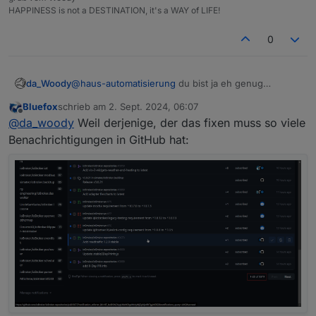
HAPPINESS is not a DESTINATION, it's a WAY of LIFE!
0
da_Woody
@
haus-automatisierung
du bist ja eh genug
beschäftigt!
Bluefox
schrieb am
2. Sept. 2024, 06:07
die frage ist halt, warum sich da nichts tut.
zuletzt editiert von
Offline
@
da_woody
Weil derjenige, der das fixen muss so viele
Benachrichtigungen in GitHub hat: