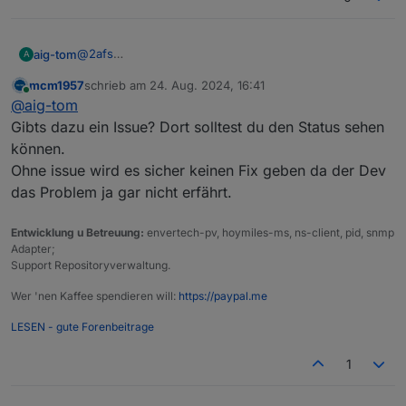
@
2afs
aig-tom
A
das gleiche bei mir , gibt es schon ein bugfix ?
mcm1957
schrieb am
24. Aug. 2024, 16:41
danke
zuletzt editiert von
Online
@
blau-mann
sagte in
Problem mit Rules JS
:
@
aig-tom
@
2afs
said in
Problem mit Rules JS
:
Gibts dazu ein Issue? Dort solltest du den Status sehen
können.
Neuerdings wird der Arbeitsbereich von
Rules JS weiß, wenn ich auf … klicke, um
Ohne issue wird es sicher keinen Fix geben da der Dev
ein Objekt auszuwählen. Kann mir jemand
das Problem ja gar nicht erfährt.
helfen, was ich machen muss?!
Entwicklung u Betreuung:
envertech-pv, hoymiles-ms, ns-client, pid, snmp
Adapter;
Support Repositoryverwaltung.
Wer 'nen Kaffee spendieren will:
https://paypal.me
LESEN - gute Forenbeitrage
1