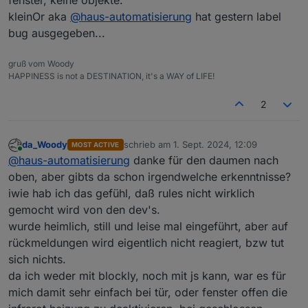
kleinOr aka
@
haus-automatisierung
hat gestern label
bug ausgegeben...
gruß vom Woody
HAPPINESS is not a DESTINATION, it's a WAY of LIFE!
2
da_Woody
schrieb am
1. Sept. 2024, 12:09
MOST ACTIVE
zuletzt editiert von
Online
@
haus-automatisierung
danke für den daumen nach
oben, aber gibts da schon irgendwelche erkenntnisse?
iwie hab ich das gefühl, daß rules nicht wirklich
gemocht wird von den dev's.
wurde heimlich, still und leise mal eingeführt, aber auf
rückmeldungen wird eigentlich nicht reagiert, bzw tut
sich nichts.
da ich weder mit blockly, noch mit js kann, war es für
mich damit sehr einfach bei tür, oder fenster offen die