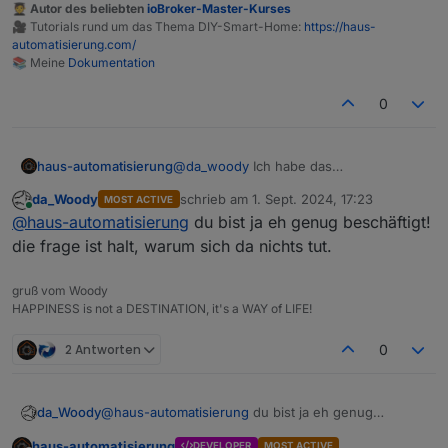
geschlossen, wieder aktivieren.
🧑‍🎓 Autor des beliebten
ioBroker-Master-Kurses
wollte jetzt für die werkstatt rollos was ähnliches
🎥 Tutorials rund um das Thema DIY-Smart-Home:
https://haus-
machen. shutter-control fällt weg für meine gelüste.
automatisierung.com/
📚 Meine
Dokumentation
0
haus-automatisierung
@
da_woody
Ich habe das
ehrlicherweise noch nie ausführlich
da_Woody
schrieb am
1. Sept. 2024, 17:23
MOST ACTIVE
genutzt oder getestet. Und auch nichts
zuletzt editiert von
Online
@
haus-automatisierung
du bist ja eh genug beschäftigt!
mitentwickelt. Das war alles Denis
soweit ich weiß. Daher müsste ich mich
die frage ist halt, warum sich da nichts tut.
da auch komplett neu einarbeiten
gruß vom Woody
HAPPINESS is not a DESTINATION, it's a WAY of LIFE!
2 Antworten
0
da_Woody
@
haus-automatisierung
du bist ja eh genug
beschäftigt!
haus-automatisierung
DEVELOPER
MOST ACTIVE