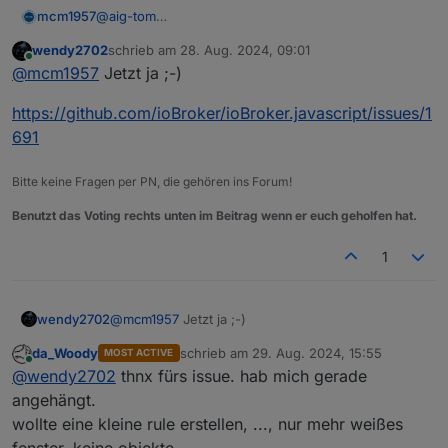
mcm1957
@
aig-tom
Gibts dazu ein Issue? Dort solltest du den Status
wendy2702
schrieb am
28. Aug. 2024, 09:01
sehen können.
zuletzt editiert von
Online
@
mcm1957
Jetzt ja ;-)
Ohne issue wird es sicher keinen Fix geben da der
Dev das Problem ja gar nicht erfährt.
https://github.com/ioBroker/ioBroker.javascript/issues/1
691
Bitte keine Fragen per PN, die gehören ins Forum!
Benutzt das Voting rechts unten im Beitrag wenn er euch geholfen hat.
1
@
mcm1957
Jetzt ja ;-)
wendy2702
da_Woody
schrieb am
29. Aug. 2024, 15:55
MOST ACTIVE
https://github.com/ioBroker/ioBroker.javascript/iss
zuletzt editiert von
Online
@
wendy2702
thnx fürs issue. hab mich gerade
ues/1691
angehängt.
wollte eine kleine rule erstellen, ..., nur mehr weißes
fenster, keine objekte.