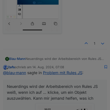
1
Blau-Mann
Neuerdings wird der Arbeitsbereich von Rules JS
B
weiß, wenn ich auf … klicke, um ein Objekt
2afs
schrieb am
14. Aug. 2024, 07:08
auszuwählen. Kann mir jemand helfen, was ich
zuletzt editiert von
Offline
@
blau-mann
sagte in
Problem mit Rules JS
:
machen muss?!
Neuerdings wird der Arbeitsbereich von Rules JS
weiß, wenn ich auf … klicke, um ein Objekt
auszuwählen. Kann mir jemand helfen, was ich