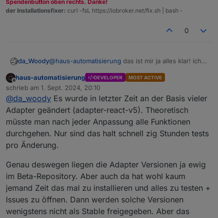
Spendenbutton oben rechts. Danke!
der Installationsfixer:
curl -fsL https://iobroker.net/fix.sh | bash -
0
da_Woody
@
haus-automatisierung
das ist mir ja alles klar! ich
versteh halt nicht, wenn man was rausbringt, aber
haus-automatisierung
DEVELOPER
MOST ACTIVE
dann nichts mehr tut.
Offline
schrieb am
1. Sept. 2024, 20:10
zuletzt editiert von
@
da_woody
Es wurde in letzter Zeit an der Basis vieler
Adapter geändert (adapter-react-v5). Theoretisch
müsste man nach jeder Anpassung alle Funktionen
durchgehen. Nur sind das halt schnell zig Stunden tests
pro Änderung.
Genau deswegen liegen die Adapter Versionen ja ewig
im Beta-Repository. Aber auch da hat wohl kaum
jemand Zeit das mal zu installieren und alles zu testen +
Issues zu öffnen. Dann werden solche Versionen
wenigstens nicht als Stable freigegeben. Aber das