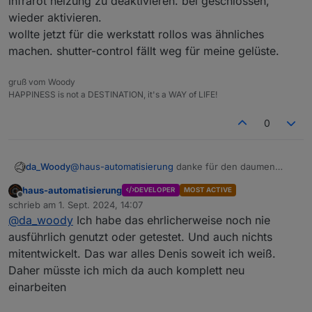
infrarot heizung zu deaktivieren. bei geschlossen,
wieder aktivieren.
wollte jetzt für die werkstatt rollos was ähnliches
machen. shutter-control fällt weg für meine gelüste.
gruß vom Woody
Ist bei mir identisch. Sobald man den Object
HAPPINESS is not a DESTINATION, it's a WAY of LIFE!
Selector anklickt würde ich erwarten, dass sich
ein Fenster öffnet um das entsprechende Objekt
0
auszuwählen. Leider bleibt das aus und man
kann die Seite nur verlassen ohne sie zu
speichern.
da_Woody
@
haus-automatisierung
danke für den daumen
Das scheint mir definitiv ein Bug zu sein.
nach oben, aber gibts da schon irgendwelche
haus-automatisierung
DEVELOPER
MOST ACTIVE
erkenntnisse?
Offline
schrieb am
1. Sept. 2024, 14:07
iwie hab ich das gefühl, daß rules nicht wirklich
zuletzt editiert von
@
da_woody
Ich habe das ehrlicherweise noch nie
gemocht wird von den dev's.
wurde heimlich, still und leise mal eingeführt, aber
ausführlich genutzt oder getestet. Und auch nichts
auf rückmeldungen wird eigentlich nicht reagiert,
mitentwickelt. Das war alles Denis soweit ich weiß.
bzw tut sich nichts.
Daher müsste ich mich da auch komplett neu
da ich weder mit blockly, noch mit js kann, war es
einarbeiten
für mich damit sehr einfach bei tür, oder fenster
offen die infrarot heizung zu deaktivieren. bei