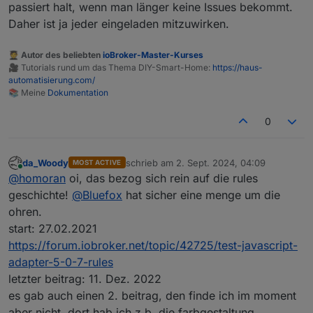
passiert halt, wenn man länger keine Issues bekommt.
Daher ist ja jeder eingeladen mitzuwirken.
🧑‍🎓 Autor des beliebten
ioBroker-Master-Kurses
🎥 Tutorials rund um das Thema DIY-Smart-Home:
https://haus-
automatisierung.com/
📚 Meine
Dokumentation
0
da_Woody
schrieb am
2. Sept. 2024, 04:09
MOST ACTIVE
zuletzt editiert von
Online
@
homoran
oi, das bezog sich rein auf die rules
geschichte!
@
Bluefox
hat sicher eine menge um die
ohren.
start: 27.02.2021
https://forum.iobroker.net/topic/42725/test-javascript-
adapter-5-0-7-rules
letzter beitrag: 11. Dez. 2022
es gab auch einen 2. beitrag, den finde ich im moment
aber nicht. dort hab ich z.b. die farbgestaltung