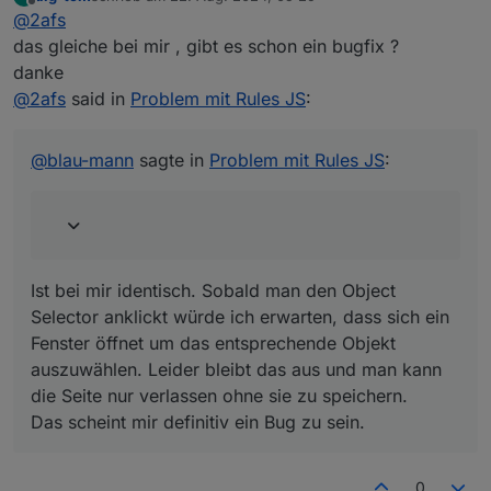
zuletzt editiert von
Offline
@
2afs
Neuerdings wird der Arbeitsbereich von Rules JS
weiß, wenn ich auf … klicke, um ein Objekt
das gleiche bei mir , gibt es schon ein bugfix ?
Ist bei mir identisch. Sobald man den Object Selector
auszuwählen. Kann mir jemand helfen, was ich
danke
anklickt würde ich erwarten, dass sich ein Fenster öffnet
machen muss?!
@
2afs
said in
Problem mit Rules JS
:
um das entsprechende Objekt auszuwählen. Leider bleibt
das aus und man kann die Seite nur verlassen ohne sie
zu speichern.
@
blau-mann
sagte in
Problem mit Rules JS
:
Das scheint mir definitiv ein Bug zu sein.
Ist bei mir identisch. Sobald man den Object
Selector anklickt würde ich erwarten, dass sich ein
Fenster öffnet um das entsprechende Objekt
auszuwählen. Leider bleibt das aus und man kann
die Seite nur verlassen ohne sie zu speichern.
Das scheint mir definitiv ein Bug zu sein.
0