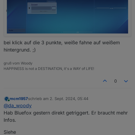
bei klick auf die 3 punkte, weiße fahne auf weißem
hintergrund. ;)
gruß vom Woody
HAPPINESS is not a DESTINATION, it's a WAY of LIFE!
0
mcm1957
schrieb am
2. Sept. 2024, 05:44
zuletzt editiert von
Online
@
da_woody
Hab Bluefox gestern direkt getriggert. Er braucht mehr
Infos.
Siehe