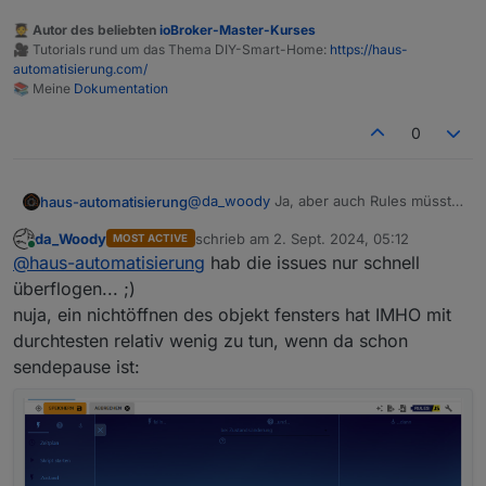
overlay sind nicht gerade glückliche wahl.
🧑‍🎓 Autor des beliebten
ioBroker-Master-Kurses
🎥 Tutorials rund um das Thema DIY-Smart-Home:
https://haus-
automatisierung.com/
📚 Meine
Dokumentation
0
@
haus-automatisierung
das bekomme ich ja als
@
da_woody
Ja, aber auch Rules müsste
haus-automatisierung
latest user alles mit! keine issues?
man jedes mal komplett durchtesten. Hat
99 an der zahl... ok, nicht alle beziehen sich auf
da_Woody
schrieb am
2. Sept. 2024, 05:12
MOST ACTIVE
wohl niemand gemacht und gemerkt (ich
Und bei den Issues sind ja super viele
rules.
zuletzt editiert von
Online
@
haus-automatisierung
hab die issues nur schnell
zumindest nicht).
Feature Requests dabei.
ich denke, es liegt daran, weil kein brimborium
gemacht wurde bei einführung und viele sich damit
überflogen... ;)
noch gar nicht beschäftigt haben. sei es, weil sie
nuja, ein nichtöffnen des objekt fensters hat IMHO mit
mit js, oder blockly auf du sind.
durchtesten relativ wenig zu tun, wenn da schon
anyway, das sollte keinesfalls schlechte kritik sein!
sendepause ist:
ich weis, manchmal lesen sich meine beiträge etwas
ruppig...