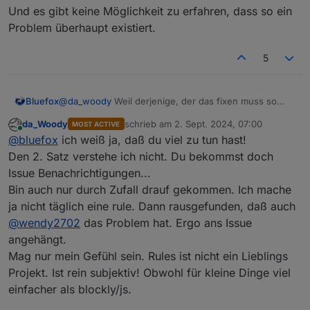
Und es gibt keine Möglichkeit zu erfahren, dass so ein
Problem überhaupt existiert.
5
Bluefox
@
da_woody
Weil derjenige, der das fixen muss so
viele Benachrichtigungen in GitHub hat:
da_Woody
schrieb am
2. Sept. 2024, 07:00
MOST ACTIVE
zuletzt editiert von
Online
@
bluefox
ich weiß ja, daß du viel zu tun hast!
Den 2. Satz verstehe ich nicht. Du bekommst doch
Issue Benachrichtigungen...
Bin auch nur durch Zufall drauf gekommen. Ich mache
ja nicht täglich eine rule. Dann rausgefunden, daß auch
@
wendy2702
das Problem hat. Ergo ans Issue
angehängt.
Und es gibt keine Möglichkeit zu erfahren, dass so ein
Mag nur mein Gefühl sein. Rules ist nicht ein Lieblings
Problem überhaupt existiert.
Projekt. Ist rein subjektiv! Obwohl für kleine Dinge viel
einfacher als blockly/js.