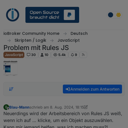
Weiter zum Inhalt
ioBroker Community Home
Deutsch
Skripten / Logik
JavaScript
Problem mit Rules JS
JavaScript
30
10
5.4k
9
Anmelden zum Antworten
Blau-Mann
schrieb am
8. Aug. 2024, 18:15
B
zuletzt editiert von Blau-Mann
8. Aug. 2024, 20:23
Offline
Neuerdings wird der Arbeitsbereich von Rules JS weiß,
wenn ich auf … klicke, um ein Objekt auszuwählen.
Kann mir jemand helfen, was ich machen muss?!