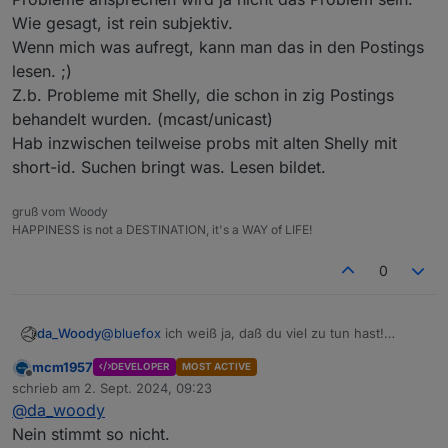
Rules ist nicht ein Lieblings Projekt.
Wie gesagt, ist rein subjektiv.
Wenn mich was aufregt, kann man das in den Postings
im Gegenteil!
lesen. ;)
ich weiss das Rules als Logikmaschine für einfache
Z.b. Probleme mit Shelly, die schon in zig Postings
Wenn-Dann Anwendungen sehr wohl von
@
bluefox
Das Problem ist eher, dass rules kein eigenständuger
behandelt wurden. (mcast/unicast)
als höchst wichtig erachtet wurde und wird.
Adapter, sondern ein Teil des javascript Adapters
(der übrigens u.a. auch deswegen auf
Möglicherweise geht deswegen das eine (??) issue
Hab inzwischen teilweise probs mit alten Shelly mit
Skriptausführung umbenannt wurde)
zu rules unter.
short-id. Suchen bringt was. Lesen bildet.
gruß vom Woody
HAPPINESS is not a DESTINATION, it's a WAY of LIFE!
0
da_Woody
@
bluefox
ich weiß ja, daß du viel zu tun hast!
Den 2. Satz verstehe ich nicht. Du bekommst doch
mcm1957
DEVELOPER
MOST ACTIVE
Issue Benachrichtigungen...
Offline
schrieb am
2. Sept. 2024, 09:23
Bin auch nur durch Zufall drauf gekommen. Ich
zuletzt editiert von
@
da_woody
mache ja nicht täglich eine rule. Dann
rausgefunden, daß auch
@
wendy2702
das Problem
Nein stimmt so nicht.
hat. Ergo ans Issue angehängt.