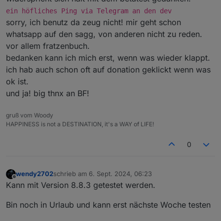
ein höfliches Ping via Telegram an den dev
sorry, ich benutz da zeug nicht! mir geht schon
whatsapp auf den sagg, von anderen nicht zu reden.
vor allem fratzenbuch.
bedanken kann ich mich erst, wenn was wieder klappt.
ich hab auch schon oft auf donation geklickt wenn was
ok ist.
und ja! big thnx an BF!
gruß vom Woody
HAPPINESS is not a DESTINATION, it's a WAY of LIFE!
0
wendy2702
schrieb am
6. Sept. 2024, 06:23
zuletzt editiert von
Offline
Kann mit Version 8.8.3 getestet werden.
Bin noch in Urlaub und kann erst nächste Woche testen