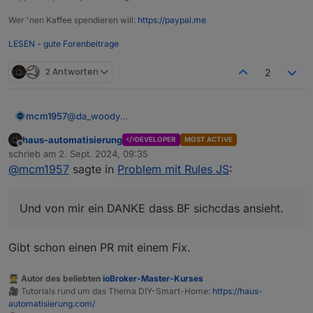
Wer 'nen Kaffee spendieren will:
https://paypal.me
LESEN - gute Forenbeitrage
2 Antworten
2
@
da_woody
mcm1957
Nein stimmt so nicht.
haus-automatisierung
DEVELOPER
MOST ACTIVE
Bluefox bekommt soviele Github Mails dass er diese
Offline
schrieb am
2. Sept. 2024, 09:35
nicht lesen kann. Ich hab zeitweise auch bis zu 1000
zuletzt editiert von
@
mcm1957
sagte in
Problem mit Rules JS
:
Mails v Github an einem Tag. Noch schaff ich es mit
Lange Rede kurzer Sinn
Regeln die unwichtigen zu löschen.Dass dabei was
verloren geht kann ich aber nicht
Bevor hier lange geraunzt wird sendet doch im
Und von mir ein DANKE dass BF sichcdas ansieht.
ausschliessen.Aber ich verstehe voll wenn Bluefox
Bedarfsfall bitte ein höfliches Ping via Telegram an
Mails v Github prinzipiell deaktiviert. Und bei java-
den dev.
Und von mir ein DANKE dass BF sichcdas ansieht.
script ist er uch nicht Hauptmaintainer ...
Gibt schon einen PR mit einem Fix.
🧑‍🎓 Autor des beliebten
ioBroker-Master-Kurses
🎥 Tutorials rund um das Thema DIY-Smart-Home:
https://haus-
automatisierung.com/