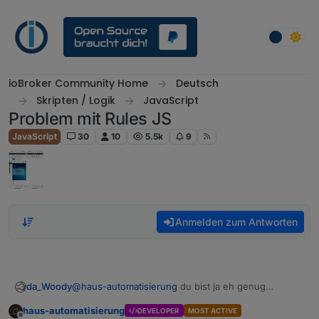
Weiter zum Inhalt
ioBroker Community Home
Deutsch
Skripten / Logik
JavaScript
Problem mit Rules JS
JavaScript
30
10
5.5k
9
Anmelden zum Antworten
da_Woody
@
haus-automatisierung
du bist ja eh genug
beschäftigt!
haus-automatisierung
DEVELOPER
MOST ACTIVE
die frage ist halt, warum sich da nichts tut.