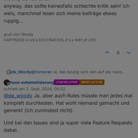
anyway, das sollte keinesfalls schlechte kritik sein! ich
weis, manchmal lesen sich meine beiträge etwas
ruppig...
gruß vom Woody
HAPPINESS is not a DESTINATION, it's a WAY of LIFE!
0
da_Woody
@
homoran
oi, das bezog sich rein auf die rules
geschichte!
@
Bluefox
hat sicher eine menge um die
haus-automatisierung
DEVELOPER
MOST ACTIVE
ohren.
Offline
schrieb am
2. Sept. 2024, 05:02
start: 27.02.2021
zuletzt editiert von
@
da_woody
Ja, aber auch Rules müsste man jedes mal
https://forum.iobroker.net/topic/42725/test-
javascript-adapter-5-0-7-rules
komplett durchtesten. Hat wohl niemand gemacht und
letzter beitrag: 11. Dez. 2022
gemerkt (ich zumindest nicht).
es gab auch einen 2. beitrag, den finde ich im
moment aber nicht. dort hab ich z.b. die
Und bei den Issues sind ja super viele Feature Requests
farbgestaltung angesprochen.
dabei.
blaue schrift auf blauem HG, noch dazu eine art
overlay sind nicht gerade glückliche wahl.