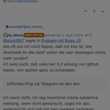
📚 Meine
Dokumentation
3
@
da_woody
mcm1957
Nein stimmt so nicht.
da_Woody
schrieb am
2. Sept. 2024, 16:37
MOST ACTIVE
Bluefox bekommt soviele Github Mails dass er diese
zuletzt editiert von
Online
@
mcm1957
sagte in
Problem mit Rules JS
:
nicht lesen kann. Ich hab zeitweise auch bis zu 1000
Mails v Github an einem Tag. Noch schaff ich es mit
Lange Rede kurzer Sinn
wie oft soll ich noch tippen, daß mir klar ist, wie
Regeln die unwichtigen zu löschen.Dass dabei was
überlastet ihr alle seid? sollen die user deswegen nichts
verloren geht kann ich aber nicht
Bevor hier lange geraunzt wird sendet doch im
mehr posten?
ausschliessen.Aber ich verstehe voll wenn Bluefox
Bedarfsfall bitte ein höfliches Ping via Telegram an
ich weis auch, daß viele hier 0,0 ahnung von github
Mails v Github prinzipiell deaktiviert. Und bei java-
den dev.
Und von mir ein DANKE dass BF sichcdas ansieht.
script ist er uch nicht Hauptmaintainer ...
haben, von suchen ganz zu schweigen.
höfliches Ping via Telegram an den dev
ich raunz nicht. ich sag manchmal meine subjektive
meinung. wenn nicht gewünscht, sagts mir das.
widerspricht sich halt mit dem betatest gedanken.