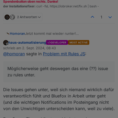
Spendenbutton oben rechts. Danke!
der Installationsfixer:
curl -fsL https://iobroker.net/fix.sh | bash -
2 Antworten
1
Jetzt kommt mal wieder runter!
Homoran
So bringt das doch nichts!
haus-automatisierung
DEVELOPER
MOST ACTIVE
@
da_woody
sagte in
Problem mit Rules JS
:
Offline
schrieb am
2. Sept. 2024, 08:43
zuletzt editiert von
@
homoran
sagte in
Problem mit Rules JS
:
Rules ist nicht ein Lieblings Projekt.
Möglicherweise geht deswegen das eine (??) issue
im Gegenteil!
zu rules unter.
ich weiss das Rules als Logikmaschine für einfache
Wenn-Dann Anwendungen sehr wohl von
@
bluefox
Das Problem ist eher, dass rules kein eigenständuger
als höchst wichtig erachtet wurde und wird.
Adapter, sondern ein Teil des javascript Adapters
Die Issues gehen unter, weil sich niemand wirklich dafür
(der übrigens u.a. auch deswegen auf
Möglicherweise geht deswegen das eine (??) issue
verantwortlich fühlt und Bluefox in Arbeit unter geht
Skriptausführung umbenannt wurde)
zu rules unter.
(und die wichtigen Notifications im Posteingang nicht
von den Unwichtigen unterscheiden kann, weil zu viele).