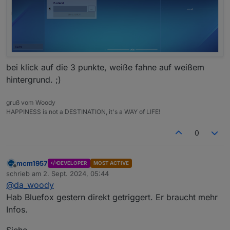
bei klick auf die 3 punkte, weiße fahne auf weißem
hintergrund. ;)
gruß vom Woody
HAPPINESS is not a DESTINATION, it's a WAY of LIFE!
0
mcm1957
DEVELOPER
MOST ACTIVE
Offline
schrieb am
2. Sept. 2024, 05:44
zuletzt editiert von
@
da_woody
Hab Bluefox gestern direkt getriggert. Er braucht mehr
Infos.