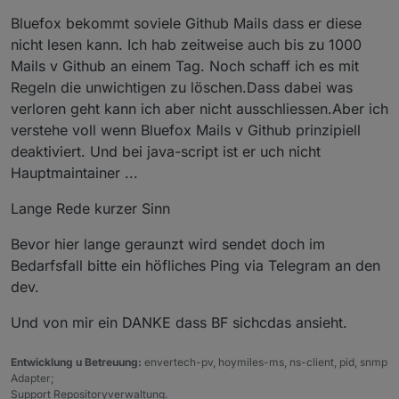
Mag nur mein Gefühl sein. Rules ist nicht ein
Bluefox bekommt soviele Github Mails dass er diese
Lieblings Projekt. Ist rein subjektiv! Obwohl für
nicht lesen kann. Ich hab zeitweise auch bis zu 1000
kleine Dinge viel einfacher als blockly/js.
Mails v Github an einem Tag. Noch schaff ich es mit
Regeln die unwichtigen zu löschen.Dass dabei was
verloren geht kann ich aber nicht ausschliessen.Aber ich
verstehe voll wenn Bluefox Mails v Github prinzipiell
deaktiviert. Und bei java-script ist er uch nicht
Hauptmaintainer ...
Lange Rede kurzer Sinn
Bevor hier lange geraunzt wird sendet doch im
Bedarfsfall bitte ein höfliches Ping via Telegram an den
dev.
Und von mir ein DANKE dass BF sichcdas ansieht.
Entwicklung u Betreuung:
envertech-pv, hoymiles-ms, ns-client, pid, snmp
Adapter;
Support Repositoryverwaltung.