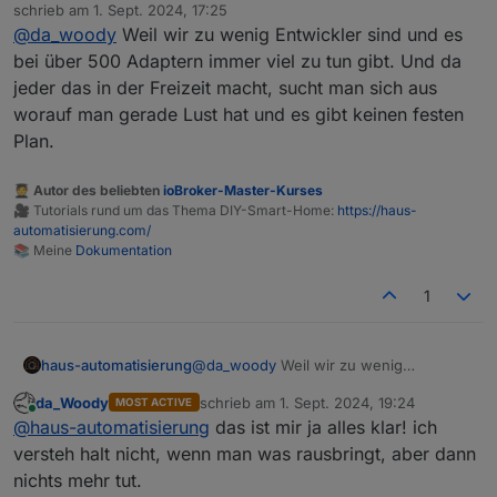
Offline
schrieb am
1. Sept. 2024, 17:25
zuletzt editiert von
@
da_woody
Weil wir zu wenig Entwickler sind und es
bei über 500 Adaptern immer viel zu tun gibt. Und da
jeder das in der Freizeit macht, sucht man sich aus
worauf man gerade Lust hat und es gibt keinen festen
Plan.
🧑‍🎓 Autor des beliebten
ioBroker-Master-Kurses
🎥 Tutorials rund um das Thema DIY-Smart-Home:
https://haus-
automatisierung.com/
📚 Meine
Dokumentation
1
haus-automatisierung
@
da_woody
Weil wir zu wenig
Entwickler sind und es bei über 500
da_Woody
schrieb am
1. Sept. 2024, 19:24
MOST ACTIVE
Adaptern immer viel zu tun gibt. Und da
zuletzt editiert von
Online
@
haus-automatisierung
das ist mir ja alles klar! ich
jeder das in der Freizeit macht, sucht
man sich aus worauf man gerade Lust
versteh halt nicht, wenn man was rausbringt, aber dann
hat und es gibt keinen festen Plan.
nichts mehr tut.