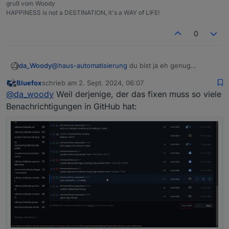
gruß vom Woody
HAPPINESS is not a DESTINATION, it's a WAY of LIFE!
0
da_Woody
@
haus-automatisierung
du bist ja eh genug
beschäftigt!
Bluefox
schrieb am
2. Sept. 2024, 06:07
die frage ist halt, warum sich da nichts tut.
zuletzt editiert von
Offline
@
da_woody
Weil derjenige, der das fixen muss so viele
Benachrichtigungen in GitHub hat: