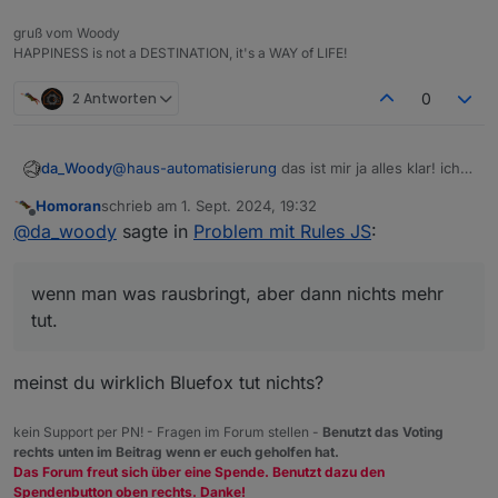
gruß vom Woody
HAPPINESS is not a DESTINATION, it's a WAY of LIFE!
2 Antworten
0
da_Woody
@
haus-automatisierung
das ist mir ja alles klar! ich
versteh halt nicht, wenn man was rausbringt, aber
Homoran
schrieb am
1. Sept. 2024, 19:32
dann nichts mehr tut.
zuletzt editiert von
Offline
@
da_woody
sagte in
Problem mit Rules JS
:
wenn man was rausbringt, aber dann nichts mehr
tut.
meinst du wirklich Bluefox tut nichts?
kein Support per PN! - Fragen im Forum stellen -
Benutzt das Voting
rechts unten im Beitrag wenn er euch geholfen hat.
Das Forum freut sich über eine Spende. Benutzt dazu den
Spendenbutton oben rechts. Danke!