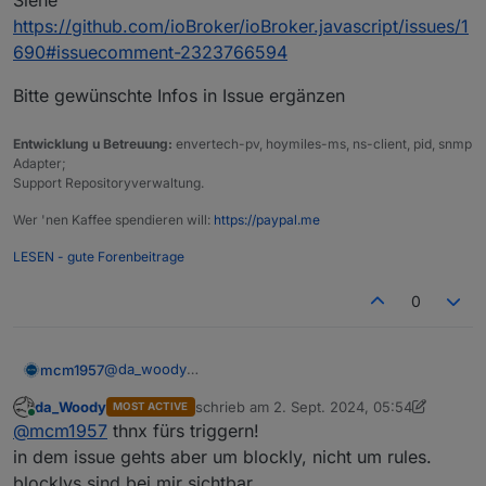
Siehe
https://github.com/ioBroker/ioBroker.javascript/issues/1
690#issuecomment-2323766594
Bitte gewünschte Infos in Issue ergänzen
Entwicklung u Betreuung:
envertech-pv, hoymiles-ms, ns-client, pid, snmp
Adapter;
Support Repositoryverwaltung.
Wer 'nen Kaffee spendieren will:
https://paypal.me
LESEN - gute Forenbeitrage
0
@
da_woody
mcm1957
Hab Bluefox gestern direkt getriggert. Er braucht
da_Woody
schrieb am
2. Sept. 2024, 05:54
MOST ACTIVE
mehr Infos.
Siehe
zuletzt editiert von da_Woody
9. Feb. 2024
Online
@
mcm1957
thnx fürs triggern!
https://github.com/ioBroker/ioBroker.javascript/issue
s/1690#issuecomment-2323766594
Bitte gewünschte Infos in Issue ergänzen
in dem issue gehts aber um blockly, nicht um rules.
blocklys sind bei mir sichtbar.