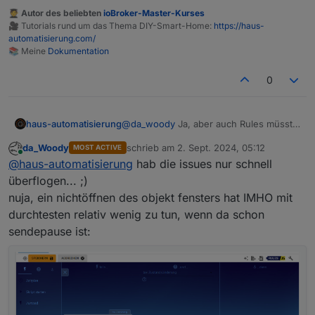
🧑‍🎓 Autor des beliebten
ioBroker-Master-Kurses
🎥 Tutorials rund um das Thema DIY-Smart-Home:
https://haus-
automatisierung.com/
📚 Meine
Dokumentation
0
@
haus-automatisierung
das bekomme ich ja als
@
da_woody
Ja, aber auch Rules müsste
haus-automatisierung
latest user alles mit! keine issues?
man jedes mal komplett durchtesten. Hat
99 an der zahl... ok, nicht alle beziehen sich auf
da_Woody
schrieb am
2. Sept. 2024, 05:12
MOST ACTIVE
wohl niemand gemacht und gemerkt (ich
Und bei den Issues sind ja super viele
rules.
zuletzt editiert von
Online
@
haus-automatisierung
hab die issues nur schnell
zumindest nicht).
Feature Requests dabei.
ich denke, es liegt daran, weil kein brimborium
gemacht wurde bei einführung und viele sich damit
überflogen... ;)
noch gar nicht beschäftigt haben. sei es, weil sie
nuja, ein nichtöffnen des objekt fensters hat IMHO mit
mit js, oder blockly auf du sind.
durchtesten relativ wenig zu tun, wenn da schon
anyway, das sollte keinesfalls schlechte kritik sein!
sendepause ist:
ich weis, manchmal lesen sich meine beiträge etwas
ruppig...