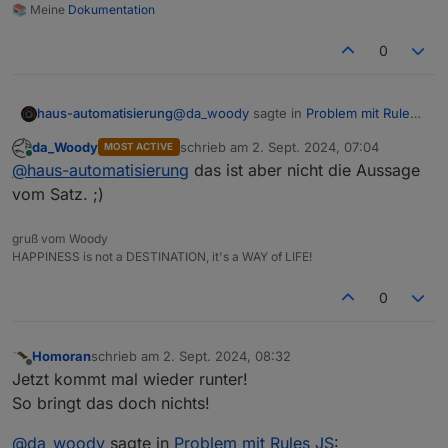
📚 Meine
Dokumentation
0
@
da_woody
sagte in
Problem mit Rules
haus-automatisierung
JS
:
da_Woody
schrieb am
2. Sept. 2024, 07:04
MOST ACTIVE
zuletzt editiert von
Online
Den 2. Satz verstehe ich nicht. Du
@
haus-automatisierung
das ist aber nicht die Aussage
bekommst doch Issue
vom Satz. ;)
Ja, über 9000 Stück offen wie Du siehst
Benachrichtigungen...
:)
gruß vom Woody
HAPPINESS is not a DESTINATION, it's a WAY of LIFE!
0
Homoran
schrieb am
2. Sept. 2024, 08:32
zuletzt editiert von
Offline
Jetzt kommt mal wieder runter!
So bringt das doch nichts!
@
da_woody
sagte in
Problem mit Rules JS
: