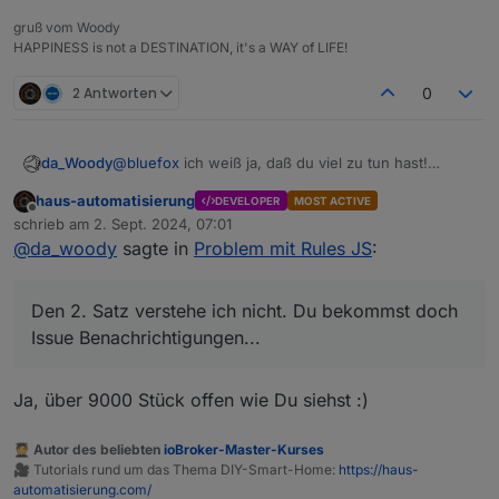
gruß vom Woody
HAPPINESS is not a DESTINATION, it's a WAY of LIFE!
2 Antworten
0
da_Woody
@
bluefox
ich weiß ja, daß du viel zu tun hast!
Den 2. Satz verstehe ich nicht. Du bekommst doch
haus-automatisierung
DEVELOPER
MOST ACTIVE
Issue Benachrichtigungen...
Offline
schrieb am
2. Sept. 2024, 07:01
Bin auch nur durch Zufall drauf gekommen. Ich
zuletzt editiert von
@
da_woody
sagte in
Problem mit Rules JS
:
mache ja nicht täglich eine rule. Dann
rausgefunden, daß auch
@
wendy2702
das Problem
hat. Ergo ans Issue angehängt.
Den 2. Satz verstehe ich nicht. Du bekommst doch
Mag nur mein Gefühl sein. Rules ist nicht ein
Lieblings Projekt. Ist rein subjektiv! Obwohl für
Issue Benachrichtigungen...
kleine Dinge viel einfacher als blockly/js.
Ja, über 9000 Stück offen wie Du siehst :)
🧑‍🎓 Autor des beliebten
ioBroker-Master-Kurses
🎥 Tutorials rund um das Thema DIY-Smart-Home:
https://haus-
automatisierung.com/