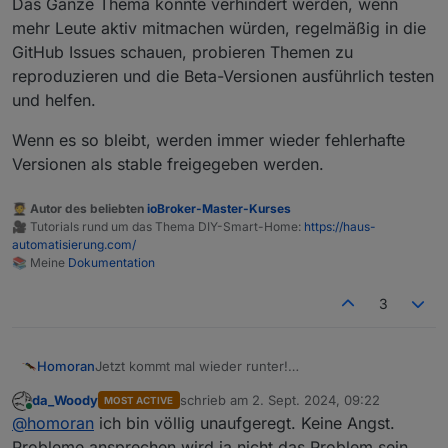
Das Ganze Thema könnte verhindert werden, wenn
mehr Leute aktiv mitmachen würden, regelmäßig in die
GitHub Issues schauen, probieren Themen zu
reproduzieren und die Beta-Versionen ausführlich testen
und helfen.
Wenn es so bleibt, werden immer wieder fehlerhafte
Versionen als stable freigegeben werden.
🧑‍🎓 Autor des beliebten
ioBroker-Master-Kurses
🎥 Tutorials rund um das Thema DIY-Smart-Home:
https://haus-
automatisierung.com/
📚 Meine
Dokumentation
3
Jetzt kommt mal wieder runter!
Homoran
So bringt das doch nichts!
da_Woody
schrieb am
2. Sept. 2024, 09:22
MOST ACTIVE
@
da_woody
sagte in
Problem mit Rules JS
:
zuletzt editiert von
Online
@
homoran
ich bin völlig unaufgeregt. Keine Angst.
Probleme ansprechen wird ja nicht das Problem sein.