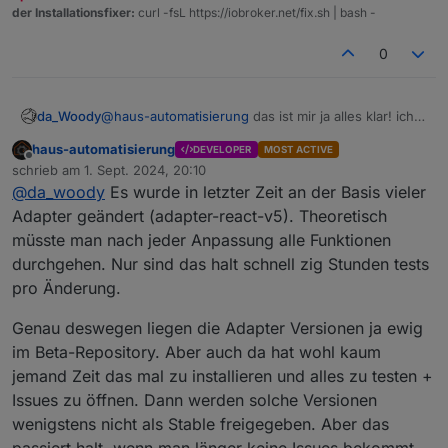
der Installationsfixer:
curl -fsL https://iobroker.net/fix.sh | bash -
0
da_Woody
@
haus-automatisierung
das ist mir ja alles klar! ich
versteh halt nicht, wenn man was rausbringt, aber
haus-automatisierung
DEVELOPER
MOST ACTIVE
dann nichts mehr tut.
Offline
schrieb am
1. Sept. 2024, 20:10
zuletzt editiert von
@
da_woody
Es wurde in letzter Zeit an der Basis vieler
Adapter geändert (adapter-react-v5). Theoretisch
müsste man nach jeder Anpassung alle Funktionen
durchgehen. Nur sind das halt schnell zig Stunden tests
pro Änderung.
Genau deswegen liegen die Adapter Versionen ja ewig
im Beta-Repository. Aber auch da hat wohl kaum
jemand Zeit das mal zu installieren und alles zu testen +
Issues zu öffnen. Dann werden solche Versionen
wenigstens nicht als Stable freigegeben. Aber das