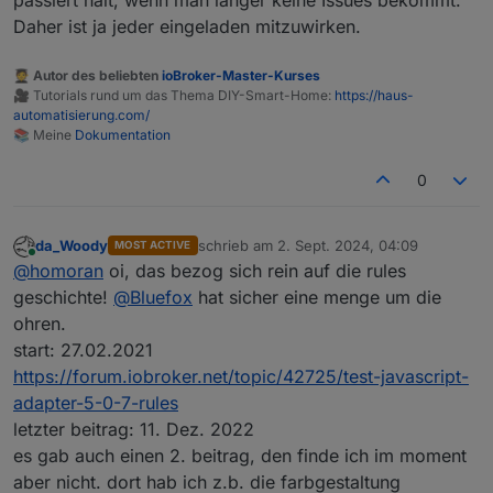
passiert halt, wenn man länger keine Issues bekommt.
Daher ist ja jeder eingeladen mitzuwirken.
🧑‍🎓 Autor des beliebten
ioBroker-Master-Kurses
🎥 Tutorials rund um das Thema DIY-Smart-Home:
https://haus-
automatisierung.com/
📚 Meine
Dokumentation
0
da_Woody
schrieb am
2. Sept. 2024, 04:09
MOST ACTIVE
zuletzt editiert von
Online
@
homoran
oi, das bezog sich rein auf die rules
geschichte!
@
Bluefox
hat sicher eine menge um die
ohren.
start: 27.02.2021
https://forum.iobroker.net/topic/42725/test-javascript-
adapter-5-0-7-rules
letzter beitrag: 11. Dez. 2022
es gab auch einen 2. beitrag, den finde ich im moment
aber nicht. dort hab ich z.b. die farbgestaltung