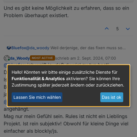
Und es gibt keine Möglichkeit zu erfahren, dass so ein
Problem überhaupt existiert.
5
Bluefox
@
da_woody
Weil derjenige, der das fixen muss so
viele Benachrichtigungen in GitHub hat:
da_Woody
schrieb am
2. Sept. 2024, 07:00
MOST ACTIVE
zuletzt editiert von
Online
@
bluefox
ich weiß ja, daß du viel zu tun hast!
Den 2. Satz verstehe ich nicht. Du bekommst doch
Hallo! Könnten wir bitte einige zusätzliche Dienste für
Funktionalität & Analytics
aktivieren? Sie können Ihre
Issue Benachrichtigungen...
Zustimmung später jederzeit ändern oder zurückziehen.
Bin auch nur durch Zufall drauf gekommen. Ich mache
ja nicht täglich eine rule. Dann rausgefunden, daß auch
Lassen Sie mich wählen
Das ist ok
@
wendy2702
das Problem hat. Ergo ans Issue
angehängt.
Und es gibt keine Möglichkeit zu erfahren, dass so ein
Mag nur mein Gefühl sein. Rules ist nicht ein Lieblings
Problem überhaupt existiert.
Projekt. Ist rein subjektiv! Obwohl für kleine Dinge viel
einfacher als blockly/js.