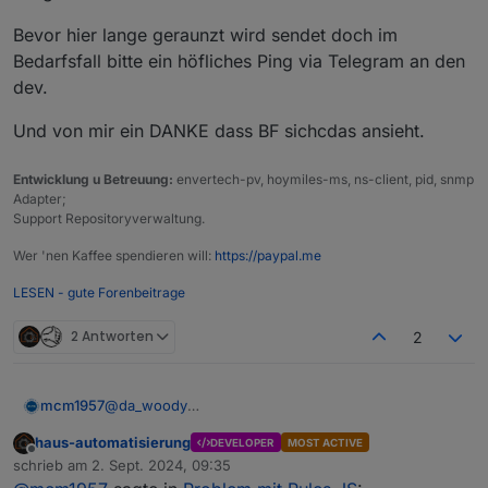
Bevor hier lange geraunzt wird sendet doch im
Bedarfsfall bitte ein höfliches Ping via Telegram an den
dev.
Und von mir ein DANKE dass BF sichcdas ansieht.
Entwicklung u Betreuung:
envertech-pv, hoymiles-ms, ns-client, pid, snmp
Adapter;
Support Repositoryverwaltung.
Wer 'nen Kaffee spendieren will:
https://paypal.me
LESEN - gute Forenbeitrage
2 Antworten
2
@
da_woody
mcm1957
Nein stimmt so nicht.
haus-automatisierung
DEVELOPER
MOST ACTIVE
Bluefox bekommt soviele Github Mails dass er diese
Offline
schrieb am
2. Sept. 2024, 09:35
nicht lesen kann. Ich hab zeitweise auch bis zu 1000
zuletzt editiert von