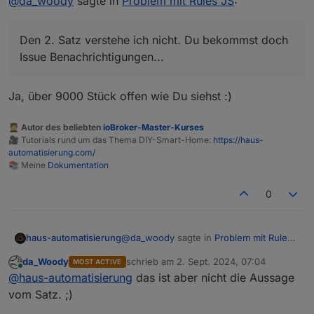
@
da_woody
sagte in
Problem mit Rules JS
:
mache ja nicht täglich eine rule. Dann
rausgefunden, daß auch
@
wendy2702
das Problem
hat. Ergo ans Issue angehängt.
Den 2. Satz verstehe ich nicht. Du bekommst doch
Mag nur mein Gefühl sein. Rules ist nicht ein
Lieblings Projekt. Ist rein subjektiv! Obwohl für
Issue Benachrichtigungen...
kleine Dinge viel einfacher als blockly/js.
Ja, über 9000 Stück offen wie Du siehst :)
🧑‍🎓 Autor des beliebten
ioBroker-Master-Kurses
🎥 Tutorials rund um das Thema DIY-Smart-Home:
https://haus-
automatisierung.com/
📚 Meine
Dokumentation
0
@
da_woody
sagte in
Problem mit Rules
haus-automatisierung
JS
:
da_Woody
schrieb am
2. Sept. 2024, 07:04
MOST ACTIVE
zuletzt editiert von
Online
Den 2. Satz verstehe ich nicht. Du
@
haus-automatisierung
das ist aber nicht die Aussage
bekommst doch Issue
vom Satz. ;)
Ja, über 9000 Stück offen wie Du siehst
Benachrichtigungen...
:)