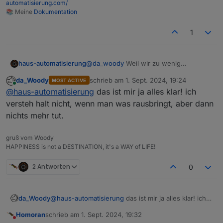
automatisierung.com/
📚 Meine
Dokumentation
1
haus-automatisierung
@
da_woody
Weil wir zu wenig
Entwickler sind und es bei über 500
da_Woody
schrieb am
1. Sept. 2024, 19:24
MOST ACTIVE
Adaptern immer viel zu tun gibt. Und da
zuletzt editiert von
Online
@
haus-automatisierung
das ist mir ja alles klar! ich
jeder das in der Freizeit macht, sucht
man sich aus worauf man gerade Lust
versteh halt nicht, wenn man was rausbringt, aber dann
hat und es gibt keinen festen Plan.
nichts mehr tut.
gruß vom Woody
HAPPINESS is not a DESTINATION, it's a WAY of LIFE!
2 Antworten
0
da_Woody
@
haus-automatisierung
das ist mir ja alles klar! ich
versteh halt nicht, wenn man was rausbringt, aber
Homoran
schrieb am
1. Sept. 2024, 19:32
dann nichts mehr tut.
zuletzt editiert von
Nicht stören