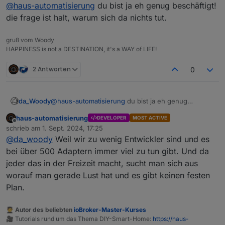
Online
@
haus-automatisierung
du bist ja eh genug beschäftigt!
mitentwickelt. Das war alles Denis
soweit ich weiß. Daher müsste ich mich
die frage ist halt, warum sich da nichts tut.
da auch komplett neu einarbeiten
gruß vom Woody
HAPPINESS is not a DESTINATION, it's a WAY of LIFE!
2 Antworten
0
da_Woody
@
haus-automatisierung
du bist ja eh genug
beschäftigt!
haus-automatisierung
DEVELOPER
MOST ACTIVE
die frage ist halt, warum sich da nichts tut.
Offline
schrieb am
1. Sept. 2024, 17:25
zuletzt editiert von
@
da_woody
Weil wir zu wenig Entwickler sind und es
bei über 500 Adaptern immer viel zu tun gibt. Und da
jeder das in der Freizeit macht, sucht man sich aus
worauf man gerade Lust hat und es gibt keinen festen
Plan.
🧑‍🎓 Autor des beliebten
ioBroker-Master-Kurses
🎥 Tutorials rund um das Thema DIY-Smart-Home:
https://haus-