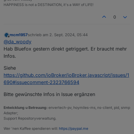
HAPPINESS is not a DESTINATION, it's a WAY of LIFE!
0
mcm1957
schrieb am
2. Sept. 2024, 05:44
zuletzt editiert von
Offline
@
da_woody
Hab Bluefox gestern direkt getriggert. Er braucht mehr
Infos.
Siehe
https://github.com/ioBroker/ioBroker.javascript/issues/1
690#issuecomment-2323766594
Bitte gewünschte Infos in Issue ergänzen
Entwicklung u Betreuung:
envertech-pv, hoymiles-ms, ns-client, pid, snmp
Adapter;
Support Repositoryverwaltung.
Wer 'nen Kaffee spendieren will:
https://paypal.me