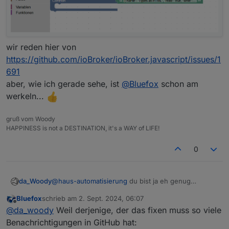
wir reden hier von
https://github.com/ioBroker/ioBroker.javascript/issues/1
691
aber, wie ich gerade sehe, ist
@
Bluefox
schon am
werkeln...
gruß vom Woody
HAPPINESS is not a DESTINATION, it's a WAY of LIFE!
0
da_Woody
@
haus-automatisierung
du bist ja eh genug
beschäftigt!
Bluefox
schrieb am
2. Sept. 2024, 06:07
die frage ist halt, warum sich da nichts tut.
zuletzt editiert von
Offline
@
da_woody
Weil derjenige, der das fixen muss so viele
Benachrichtigungen in GitHub hat: