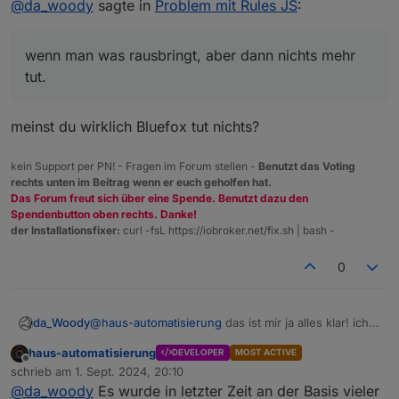
@
da_woody
sagte in
Problem mit Rules JS
:
wenn man was rausbringt, aber dann nichts mehr
tut.
meinst du wirklich Bluefox tut nichts?
kein Support per PN! - Fragen im Forum stellen -
Benutzt das Voting
rechts unten im Beitrag wenn er euch geholfen hat.
Das Forum freut sich über eine Spende. Benutzt dazu den
Spendenbutton oben rechts. Danke!
der Installationsfixer:
curl -fsL https://iobroker.net/fix.sh | bash -
0
da_Woody
@
haus-automatisierung
das ist mir ja alles klar! ich
versteh halt nicht, wenn man was rausbringt, aber
haus-automatisierung
DEVELOPER
MOST ACTIVE
dann nichts mehr tut.
Offline
schrieb am
1. Sept. 2024, 20:10
zuletzt editiert von
@
da_woody
Es wurde in letzter Zeit an der Basis vieler