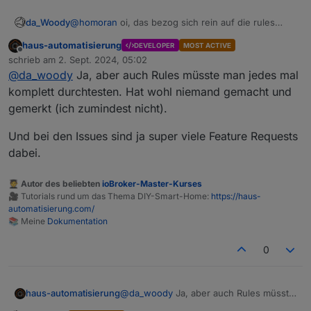
da_Woody
@
homoran
oi, das bezog sich rein auf die rules
geschichte!
@
Bluefox
hat sicher eine menge um die
haus-automatisierung
DEVELOPER
MOST ACTIVE
ohren.
Offline
schrieb am
2. Sept. 2024, 05:02
start: 27.02.2021
zuletzt editiert von
@
da_woody
Ja, aber auch Rules müsste man jedes mal
https://forum.iobroker.net/topic/42725/test-
javascript-adapter-5-0-7-rules
komplett durchtesten. Hat wohl niemand gemacht und
letzter beitrag: 11. Dez. 2022
gemerkt (ich zumindest nicht).
es gab auch einen 2. beitrag, den finde ich im
moment aber nicht. dort hab ich z.b. die
Und bei den Issues sind ja super viele Feature Requests
farbgestaltung angesprochen.
dabei.
blaue schrift auf blauem HG, noch dazu eine art
overlay sind nicht gerade glückliche wahl.
🧑‍🎓 Autor des beliebten
ioBroker-Master-Kurses
🎥 Tutorials rund um das Thema DIY-Smart-Home:
https://haus-
automatisierung.com/
📚 Meine
Dokumentation
0
@
haus-automatisierung
das bekomme ich ja als
@
da_woody
Ja, aber auch Rules müsste
haus-automatisierung
latest user alles mit! keine issues?
man jedes mal komplett durchtesten. Hat
99 an der zahl... ok, nicht alle beziehen sich auf