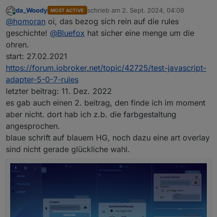
da_Woody
schrieb am
2. Sept. 2024, 04:09
MOST ACTIVE
zuletzt editiert von
Online
@
homoran
oi, das bezog sich rein auf die rules
geschichte!
@
Bluefox
hat sicher eine menge um die
ohren.
start: 27.02.2021
https://forum.iobroker.net/topic/42725/test-javascript-
adapter-5-0-7-rules
letzter beitrag: 11. Dez. 2022
es gab auch einen 2. beitrag, den finde ich im moment
aber nicht. dort hab ich z.b. die farbgestaltung
angesprochen.
blaue schrift auf blauem HG, noch dazu eine art overlay
sind nicht gerade glückliche wahl.