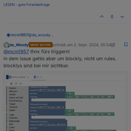
LESEN - gute Forenbeitrage
0
@
da_woody
mcm1957
Hab Bluefox gestern direkt getriggert. Er braucht
da_Woody
schrieb am
2. Sept. 2024, 05:54
MOST ACTIVE
mehr Infos.
Siehe
zuletzt editiert von da_Woody
9. Feb. 2024
Online
@
mcm1957
thnx fürs triggern!
https://github.com/ioBroker/ioBroker.javascript/issue
s/1690#issuecomment-2323766594
Bitte gewünschte Infos in Issue ergänzen
in dem issue gehts aber um blockly, nicht um rules.
blocklys sind bei mir sichtbar.