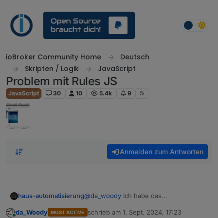
Weiter zum Inhalt
ioBroker Community Home
Deutsch
Skripten / Logik
JavaScript
Problem mit Rules JS
JavaScript
30
10
5.4k
9
Anmelden zum Antworten
haus-automatisierung
@
da_woody
Ich habe das
ehrlicherweise noch nie ausführlich
da_Woody
schrieb am
1. Sept. 2024, 17:23
MOST ACTIVE
genutzt oder getestet. Und auch nichts
zuletzt editiert von