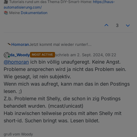
🎥 Tutorials rund um das Thema DIY-Smart-Home:
https://haus-
automatisierung.com/
📚 Meine
Dokumentation
3
Jetzt kommt mal wieder runter!
Homoran
So bringt das doch nichts!
da_Woody
schrieb am
2. Sept. 2024, 09:22
MOST ACTIVE
@
da_woody
sagte in
Problem mit Rules JS
:
zuletzt editiert von
Online
@
homoran
ich bin völlig unaufgeregt. Keine Angst.
Probleme ansprechen wird ja nicht das Problem sein.
Rules ist nicht ein Lieblings Projekt.
Wie gesagt, ist rein subjektiv.
Wenn mich was aufregt, kann man das in den Postings
im Gegenteil!
lesen. ;)
ich weiss das Rules als Logikmaschine für einfache
Z.b. Probleme mit Shelly, die schon in zig Postings
Wenn-Dann Anwendungen sehr wohl von
@
bluefox
Das Problem ist eher, dass rules kein eigenständuger
behandelt wurden. (mcast/unicast)
als höchst wichtig erachtet wurde und wird.
Adapter, sondern ein Teil des javascript Adapters
(der übrigens u.a. auch deswegen auf
Möglicherweise geht deswegen das eine (??) issue
Hab inzwischen teilweise probs mit alten Shelly mit
Skriptausführung umbenannt wurde)
zu rules unter.
short-id. Suchen bringt was. Lesen bildet.
gruß vom Woody