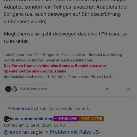
Adapter, sondern ein Teil des javascript Adapters (der
übrigens u.a. auch deswegen auf Skriptausführung
umbenannt wurde)
Möglicherweise geht deswegen das eine (??) issue zu
rules unter.
kein Support per PN! - Fragen im Forum stellen -
Benutzt das Voting
rechts unten im Beitrag wenn er euch geholfen hat.
Das Forum freut sich über eine Spende. Benutzt dazu den
Spendenbutton oben rechts. Danke!
der Installationsfixer:
curl -fsL https://iobroker.net/fix.sh | bash -
2 Antworten
1
Jetzt kommt mal wieder runter!
Homoran
So bringt das doch nichts!
haus-automatisierung
DEVELOPER
MOST ACTIVE
@
da_woody
sagte in
Problem mit Rules JS
:
Offline
schrieb am
2. Sept. 2024, 08:43
zuletzt editiert von
@
homoran
sagte in
Problem mit Rules JS
:
Rules ist nicht ein Lieblings Projekt.