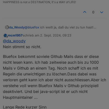
HAPPINESS is not a DESTINATION, it's a WAY of LIFE!
0
da_Woody
@
bluefox
ich weiß ja, daß du viel zu tun hast!
Den 2. Satz verstehe ich nicht. Du bekommst doch
mcm1957
schrieb am
2. Sept. 2024, 09:23
Issue Benachrichtigungen...
zuletzt editiert von
Offline
@
da_woody
Bin auch nur durch Zufall drauf gekommen. Ich
mache ja nicht täglich eine rule. Dann
Nein stimmt so nicht.
rausgefunden, daß auch
@
wendy2702
das Problem
hat. Ergo ans Issue angehängt.
Bluefox bekommt soviele Github Mails dass er diese
Mag nur mein Gefühl sein. Rules ist nicht ein
nicht lesen kann. Ich hab zeitweise auch bis zu 1000
Lieblings Projekt. Ist rein subjektiv! Obwohl für
Mails v Github an einem Tag. Noch schaff ich es mit
kleine Dinge viel einfacher als blockly/js.
Regeln die unwichtigen zu löschen.Dass dabei was
verloren geht kann ich aber nicht ausschliessen.Aber ich
verstehe voll wenn Bluefox Mails v Github prinzipiell
deaktiviert. Und bei java-script ist er uch nicht
Hauptmaintainer ...
Lange Rede kurzer Sinn