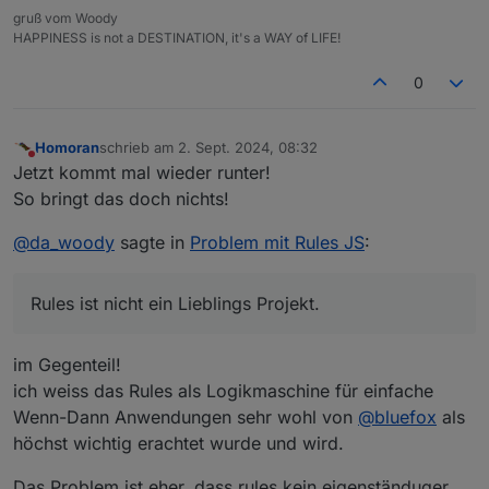
gruß vom Woody
HAPPINESS is not a DESTINATION, it's a WAY of LIFE!
0
Homoran
schrieb am
2. Sept. 2024, 08:32
zuletzt editiert von
Nicht stören
Jetzt kommt mal wieder runter!
So bringt das doch nichts!
@
da_woody
sagte in
Problem mit Rules JS
:
Rules ist nicht ein Lieblings Projekt.
im Gegenteil!
ich weiss das Rules als Logikmaschine für einfache
Wenn-Dann Anwendungen sehr wohl von
@
bluefox
als
höchst wichtig erachtet wurde und wird.
Das Problem ist eher, dass rules kein eigenständuger