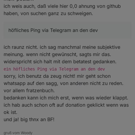
ausschliessen.Aber ich verstehe voll wenn Bluefox
Bedarfsfall bitte ein höfliches Ping via Telegram an
ich weis auch, daß viele hier 0,0 ahnung von github
Mails v Github prinzipiell deaktiviert. Und bei java-
den dev.
Und von mir ein DANKE dass BF sichcdas ansieht.
script ist er uch nicht Hauptmaintainer ...
haben, von suchen ganz zu schweigen.
höfliches Ping via Telegram an den dev
ich raunz nicht. ich sag manchmal meine subjektive
meinung. wenn nicht gewünscht, sagts mir das.
widerspricht sich halt mit dem betatest gedanken.
ein höfliches Ping via Telegram an den dev
sorry, ich benutz da zeug nicht! mir geht schon
whatsapp auf den sagg, von anderen nicht zu reden.
vor allem fratzenbuch.
bedanken kann ich mich erst, wenn was wieder klappt.
ich hab auch schon oft auf donation geklickt wenn was
ok ist.
und ja! big thnx an BF!
gruß vom Woody