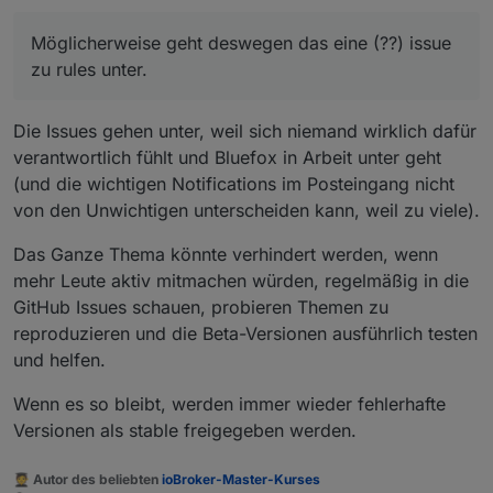
Möglicherweise geht deswegen das eine (??) issue
im Gegenteil!
zu rules unter.
ich weiss das Rules als Logikmaschine für einfache
Wenn-Dann Anwendungen sehr wohl von
@
bluefox
Das Problem ist eher, dass rules kein eigenständuger
als höchst wichtig erachtet wurde und wird.
Adapter, sondern ein Teil des javascript Adapters
Die Issues gehen unter, weil sich niemand wirklich dafür
(der übrigens u.a. auch deswegen auf
Möglicherweise geht deswegen das eine (??) issue
verantwortlich fühlt und Bluefox in Arbeit unter geht
Skriptausführung umbenannt wurde)
zu rules unter.
(und die wichtigen Notifications im Posteingang nicht
von den Unwichtigen unterscheiden kann, weil zu viele).
Das Ganze Thema könnte verhindert werden, wenn
mehr Leute aktiv mitmachen würden, regelmäßig in die
GitHub Issues schauen, probieren Themen zu
reproduzieren und die Beta-Versionen ausführlich testen
und helfen.
Wenn es so bleibt, werden immer wieder fehlerhafte
Versionen als stable freigegeben werden.
🧑‍🎓 Autor des beliebten
ioBroker-Master-Kurses