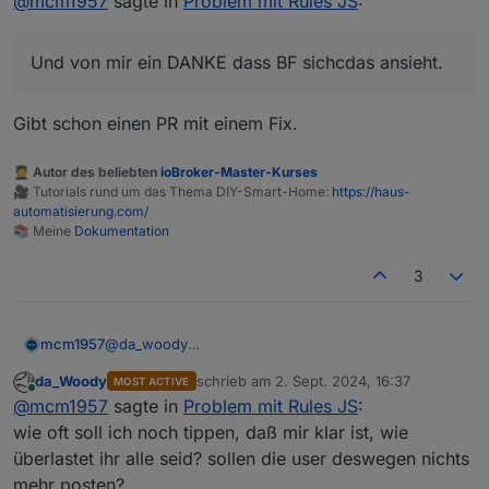
@
mcm1957
sagte in
Problem mit Rules JS
:
Mails v Github an einem Tag. Noch schaff ich es mit
Lange Rede kurzer Sinn
Regeln die unwichtigen zu löschen.Dass dabei was
verloren geht kann ich aber nicht
Bevor hier lange geraunzt wird sendet doch im
Und von mir ein DANKE dass BF sichcdas ansieht.
ausschliessen.Aber ich verstehe voll wenn Bluefox
Bedarfsfall bitte ein höfliches Ping via Telegram an
Mails v Github prinzipiell deaktiviert. Und bei java-
den dev.
Und von mir ein DANKE dass BF sichcdas ansieht.
script ist er uch nicht Hauptmaintainer ...
Gibt schon einen PR mit einem Fix.
🧑‍🎓 Autor des beliebten
ioBroker-Master-Kurses
🎥 Tutorials rund um das Thema DIY-Smart-Home:
https://haus-
automatisierung.com/
📚 Meine
Dokumentation
3
@
da_woody
mcm1957
Nein stimmt so nicht.
da_Woody
schrieb am
2. Sept. 2024, 16:37
MOST ACTIVE
Bluefox bekommt soviele Github Mails dass er diese
zuletzt editiert von
Online
@
mcm1957
sagte in
Problem mit Rules JS
:
nicht lesen kann. Ich hab zeitweise auch bis zu 1000
Mails v Github an einem Tag. Noch schaff ich es mit
Lange Rede kurzer Sinn
wie oft soll ich noch tippen, daß mir klar ist, wie
Regeln die unwichtigen zu löschen.Dass dabei was
überlastet ihr alle seid? sollen die user deswegen nichts
verloren geht kann ich aber nicht
Bevor hier lange geraunzt wird sendet doch im
mehr posten?