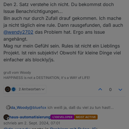
Den 2. Satz verstehe ich nicht. Du bekommst doch
Issue Benachrichtigungen...
Bin auch nur durch Zufall drauf gekommen. Ich mache
ja nicht täglich eine rule. Dann rausgefunden, daß auch
@
wendy2702
das Problem hat. Ergo ans Issue
angehängt.
Und es gibt keine Möglichkeit zu erfahren, dass so ein
Mag nur mein Gefühl sein. Rules ist nicht ein Lieblings
Problem überhaupt existiert.
Projekt. Ist rein subjektiv! Obwohl für kleine Dinge viel
einfacher als blockly/js.
gruß vom Woody
HAPPINESS is not a DESTINATION, it's a WAY of LIFE!
2 Antworten
0
da_Woody
@
bluefox
ich weiß ja, daß du viel zu tun hast!
Den 2. Satz verstehe ich nicht. Du bekommst doch
haus-automatisierung
DEVELOPER
MOST ACTIVE
Issue Benachrichtigungen...
Offline
schrieb am
2. Sept. 2024, 07:01
Bin auch nur durch Zufall drauf gekommen. Ich
zuletzt editiert von