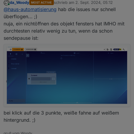
da_Woody
schrieb am
2. Sept. 2024, 05:12
MOST ACTIVE
wohl niemand gemacht und gemerkt (ich
Und bei den Issues sind ja super viele
rules.
zuletzt editiert von
Online
@
haus-automatisierung
hab die issues nur schnell
zumindest nicht).
Feature Requests dabei.
ich denke, es liegt daran, weil kein brimborium
gemacht wurde bei einführung und viele sich damit
überflogen... ;)
noch gar nicht beschäftigt haben. sei es, weil sie
nuja, ein nichtöffnen des objekt fensters hat IMHO mit
mit js, oder blockly auf du sind.
durchtesten relativ wenig zu tun, wenn da schon
anyway, das sollte keinesfalls schlechte kritik sein!
sendepause ist:
ich weis, manchmal lesen sich meine beiträge etwas
ruppig...
bei klick auf die 3 punkte, weiße fahne auf weißem
hintergrund. ;)
gruß vom Woody