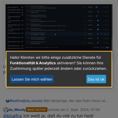
Hallo! Könnten wir bitte einige zusätzliche Dienste für
Funktionalität & Analytics
aktivieren? Sie können Ihre
Und es gibt keine Möglichkeit zu erfahren, dass so ein
Zustimmung später jederzeit ändern oder zurückziehen.
Problem überhaupt existiert.
Lassen Sie mich wählen
Das ist ok
5
Bluefox
@
da_woody
Weil derjenige, der das fixen muss so
viele Benachrichtigungen in GitHub hat:
da_Woody
schrieb am
2. Sept. 2024, 07:00
MOST ACTIVE
zuletzt editiert von
Online
@
bluefox
ich weiß ja, daß du viel zu tun hast!