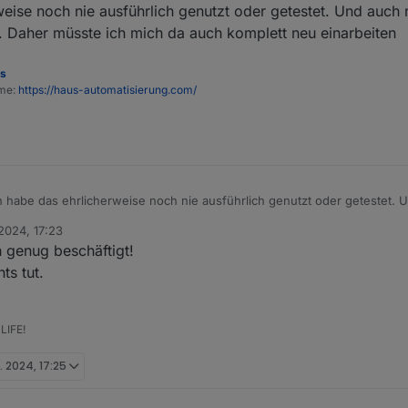
eise noch nie ausführlich genutzt oder getestet. Und auch n
och mit js kann, war es für mich damit sehr einfach bei tür, oder fenster 
ei geschlossen, wieder aktivieren.
. Daher müsste ich mich da auch komplett neu einarbeiten
att rollos was ähnliches machen. shutter-control fällt weg für meine gelüs
es
ome:
https://haus-automatisierung.com/
h habe das ehrlicherweise noch nie ausführlich genutzt oder getestet. 
 Das war alles Denis soweit ich weiß. Daher müsste ich mich da auch kom
 2024, 17:23
h genug beschäftigt!
ts tut.
LIFE!
t. 2024, 17:25