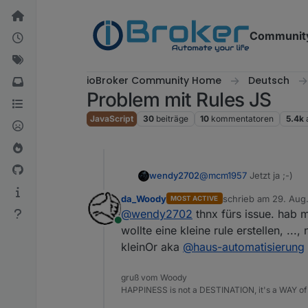
Weiter zum Inhalt
Communit
ioBroker Community Home
Deutsch
Problem mit Rules JS
JavaScript
30
beiträge
10
kommentatoren
5.4k
@
mcm1957
Jetzt ja ;-)
wendy2702
da_Woody
schrieb am
29. Aug.
MOST ACTIVE
https://github.com/ioBrok
zuletzt editiert von
@
wendy2702
thnx fürs issue. hab 
Online
wollte eine kleine rule erstellen, ...
kleinOr aka
@
haus-automatisierung
gruß vom Woody
HAPPINESS is not a DESTINATION, it's a WAY of 