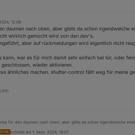
 2024, 12:09
en daumen nach oben, aber gibts da schon irgendwelche er
nicht wirklich gemocht wird von den dev's.
eingeführt, aber auf rückmeldungen wird eigentlich nicht reag
s kann, war es für mich damit sehr einfach bei tür, oder fens
i geschlossen, wieder aktivieren.
 was ähnliches machen. shutter-control fällt weg für meine ge
LIFE!
nke für den daumen nach oben, aber gibts da schon irgendwelche erk
aß rules nicht wirklich gemocht wird von den dev's.
schrieb am
1. Sept. 2024, 14:07
CTIVE
eise mal eingeführt, aber auf rückmeldungen wird eigentlich nicht reagiert
zuletzt editiert von