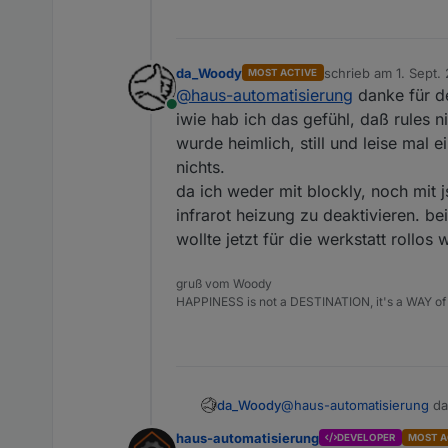
da_Woody
schrieb am
1. Sept.
MOST ACTIVE
zuletzt editiert von
@
haus-automatisierung
danke für d
Online
iwie hab ich das gefühl, daß rules 
wurde heimlich, still und leise mal 
nichts.
da ich weder mit blockly, noch mit j
infrarot heizung zu deaktivieren. be
wollte jetzt für die werkstatt rollos
gruß vom Woody
HAPPINESS is not a DESTINATION, it's a WAY of 
da_Woody
@
haus-automatisierung
da
iwie hab ich das gefühl, d
haus-automatisierung
DEVELOPER
MOST A
wurde heimlich, still und l