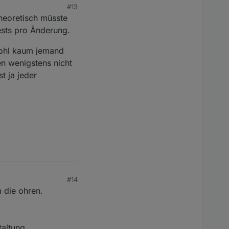
#13
Theoretisch müsste
ests pro Änderung.
wohl kaum jemand
en wenigstens nicht
t ja jeder
#14
 die ohren.
taltung