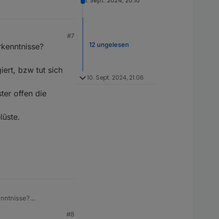
1. Sept. 2024, 20:10
#7
12 ungelesen
kenntnisse?
iert, bzw tut sich
10. Sept. 2024, 21:06
ter offen die
lüste.
enntnisse?
#8
, bzw tut sich nichts.