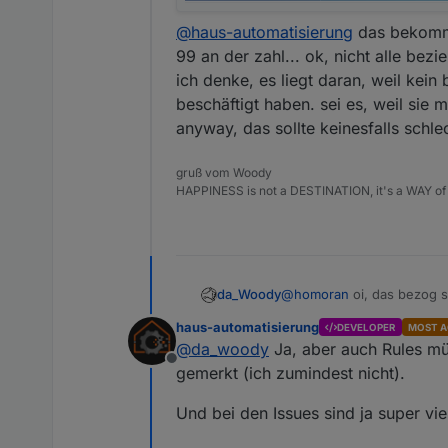
@
haus-automatisierung
das bekomme 
99 an der zahl... ok, nicht alle bezie
ich denke, es liegt daran, weil kei
beschäftigt haben. sei es, weil sie m
anyway, das sollte keinesfalls schle
gruß vom Woody
HAPPINESS is not a DESTINATION, it's a WAY of 
da_Woody
@
homoran
oi, das bezog s
start: 27.02.2021
https://f
haus-automatisierung
DEVELOPER
MOST A
letzter beitrag: 11. Dez. 
@
da_woody
Ja, aber auch Rules mü
es gab auch einen 2. beitr
Offline
blaue schrift auf blauem H
gemerkt (ich zumindest nicht).
Und bei den Issues sind ja super vi