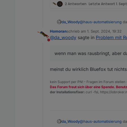
2 Antworten
Letzte Antwort
1. Sept
da_Woody
@
haus-automatisierung
das
tut.
Homoran
schrieb am
1. Sept. 2024, 19:32
zuletzt editiert von
@
da_woody
sagte in
Problem mit R
Nicht stören
wenn man was rausbringt, aber da
meinst du wirklich Bluefox tut nichts
kein Support per PN! - Fragen im Forum stellen
Das Forum freut sich über eine Spende. Benut
der Installationsfixer:
curl -fsL https://iobroker.n
da_Woody
@
haus-automatisierung
das
tut.