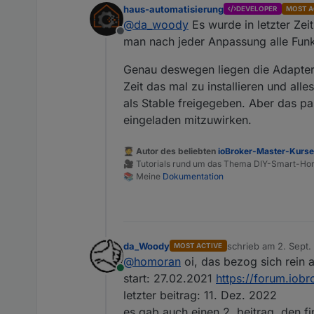
haus-automatisierung
DEVELOPER
MOST A
@
da_woody
Es wurde in letzter Zei
Offline
man nach jeder Anpassung alle Funk
Genau deswegen liegen die Adapter
Zeit das mal zu installieren und all
als Stable freigegeben. Aber das pa
eingeladen mitzuwirken.
🧑‍🎓 Autor des beliebten
ioBroker-Master-Kurs
🎥 Tutorials rund um das Thema DIY-Smart-H
📚 Meine
Dokumentation
da_Woody
schrieb am
2. Sept.
MOST ACTIVE
zuletzt editiert von
@
homoran
oi, das bezog sich rein a
Online
start: 27.02.2021
https://forum.iobr
letzter beitrag: 11. Dez. 2022
es gab auch einen 2. beitrag, den fi