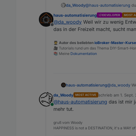
da_Woody
@
haus-automatisierung
du 
die frage ist halt, warum si
haus-automatisierung
DEVELOPER
MOST A
@
da_woody
Weil wir zu wenig Entwi
Offline
das in der Freizeit macht, sucht ma
🧑‍🎓 Autor des beliebten
ioBroker-Master-Kurs
🎥 Tutorials rund um das Thema DIY-Smart-H
📚 Meine
Dokumentation
haus-automatisierung
@
da_woody
We
jeder das in d
da_Woody
schrieb am
1. Sept.
MOST ACTIVE
Plan.
zuletzt editiert von
@
haus-automatisierung
das ist mir 
Online
mehr tut.
gruß vom Woody
HAPPINESS is not a DESTINATION, it's a WAY of 