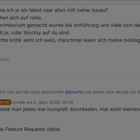
ich ja als latest user alles mit! keine issues?
hen sich auf rules.
n brimborium gemacht wurde bei einführung und viele sich da
it js, oder blockly auf du sind.
chte kritik sein! ich weis, manchmal lesen sich meine beiträ
LIFE!
ich rein auf die rules geschichte!
@
Bluefox
hat sicher eine menge um d
orum.iobroker.net/topic/42725/test-javascript-adapter-5-0-7-rules
schrieb am
2. Sept. 2024, 05:02
CTIVE
2022
zuletzt editiert von
sste man jedes mal komplett durchtesten. Hat wohl niema
ag, den finde ich im moment aber nicht. dort hab ich z.b. die farbgesta
G, noch dazu eine art overlay sind nicht gerade glückliche wahl.
ele Feature Requests dabei.