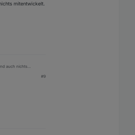
ichts mitentwickelt.
offen die infrarot
te.
Und auch nichts
plett neu einarbeiten
#9