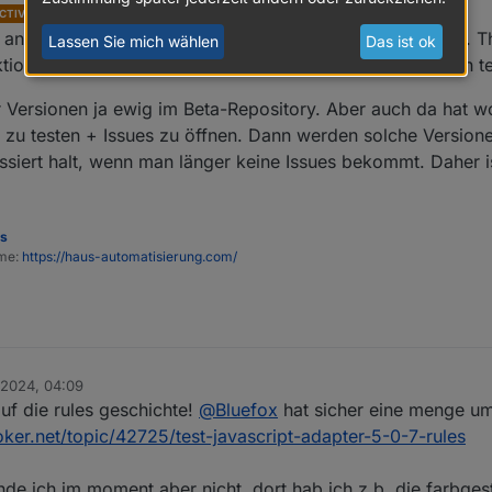
schrieb am
1. Sept. 2024, 20:10
CTIVE
zuletzt editiert von
t an der Basis vieler Adapter geändert (adapter-react-v5). 
Lassen Sie mich wählen
Das ist ok
tionen durchgehen. Nur sind das halt schnell zig Stunden t
 Versionen ja ewig im Beta-Repository. Aber auch da hat 
es zu testen + Issues zu öffnen. Dann werden solche Version
ssiert halt, wenn man länger keine Issues bekommt. Daher is
es
ome:
https://haus-automatisierung.com/
 2024, 04:09
uf die rules geschichte!
@
Bluefox
hat sicher eine menge um
oker.net/topic/42725/test-javascript-adapter-5-0-7-rules
nde ich im moment aber nicht. dort hab ich z.b. die farbges