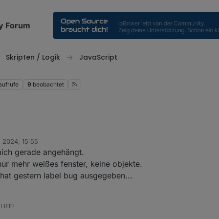
y Forum
Skripten / Logik
JavaScript
aufrufe
9
beobachtet
 2024, 15:55
er/ioBroker.javascript/issues/1691
mich gerade angehängt.
, nur mehr weißes fenster, keine objekte.
hat gestern label bug ausgegeben...
LIFE!