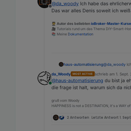
@
da_woody
Ich habe das ehrlicherw
da ich weder mit blockly, n
Offline
heizung zu deaktivieren. b
Das war alles Denis soweit ich weiß
wollte jetzt für die werkst
🧑‍🎓 Autor des beliebten
ioBroker-Master-Kurs
🎥 Tutorials rund um das Thema DIY-Smart-H
📚 Meine
Dokumentation
haus-automatisierung
@
da_woody
Ic
mitentwickelt.
da_Woody
schrieb am
1. Sept.
MOST ACTIVE
zuletzt editiert von
@
haus-automatisierung
du bist ja e
Online
die frage ist halt, warum sich da nich
gruß vom Woody
HAPPINESS is not a DESTINATION, it's a WAY of 
2 Antworten
Letzte Antwort
1. Sep