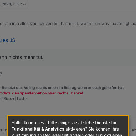
. 2024, 19:32
 ist mir ja alles klar! ich versteh halt nicht, wenn man was rausbringt, 
ules JS
:
nn nichts mehr tut.
?
 -
Benutzt das Voting rechts unten im Beitrag wenn er euch geholfen hat.
zt dazu den Spendenbutton oben rechts. Danke!
et/fix.sh | bash -
Hallo! Könnten wir bitte einige zusätzliche Dienste für
Funktionalität & Analytics
aktivieren? Sie können Ihre
 ist mir ja alles klar! ich versteh halt nicht, wenn man was rausbringt, 
Zustimmung später jederzeit ändern oder zurückziehen.