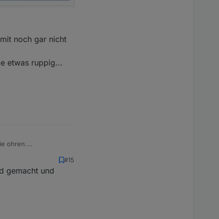
mit noch gar nicht
ge etwas ruppig...
ie ohren.
#15
nd gemacht und
ltung angesprochen.