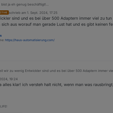
bist ja eh genug beschäftigt!
ch da nichts tut.
schrieb am
1. Sept. 2024, 17:25
CTIVE
zuletzt editiert von
ckler sind und es bei über 500 Adaptern immer viel zu tun 
n sich aus worauf man gerade Lust hat und es gibt keinen fe
es
ome:
https://haus-automatisierung.com/
il wir zu wenig Entwickler sind und es bei über 500 Adaptern immer viel
er Freizeit macht, sucht man sich aus worauf man gerade Lust hat und es
 2024, 19:24
ja alles klar! ich versteh halt nicht, wenn man was rausbring
LIFE!