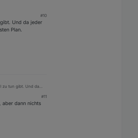
#10
gibt. Und da jeder
sten Plan.
 zu tun gibt. Und da
 gibt keinen festen
#11
t, aber dann nichts