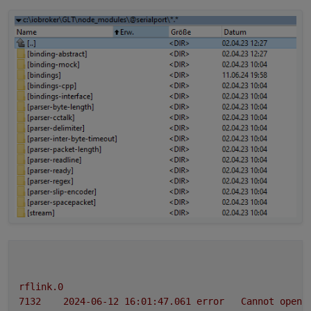
rflink.0
7132	
2024-06-12 16:01:47.061	
error
Cannot
open