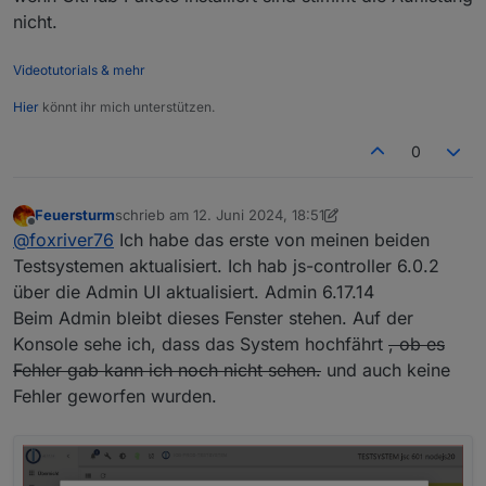
nicht.
Videotutorials & mehr
Hier
könnt ihr mich unterstützen.
0
Feuersturm
schrieb am
12. Juni 2024, 18:51
zuletzt editiert von Feuersturm
6. Dez. 2024, 20:53
Offline
@
foxriver76
Ich habe das erste von meinen beiden
Testsystemen aktualisiert. Ich hab js-controller 6.0.2
über die Admin UI aktualisiert. Admin 6.17.14
Beim Admin bleibt dieses Fenster stehen. Auf der
Konsole sehe ich, dass das System hochfährt
, ob es
Fehler gab kann ich noch nicht sehen.
und auch keine
Fehler geworfen wurden.