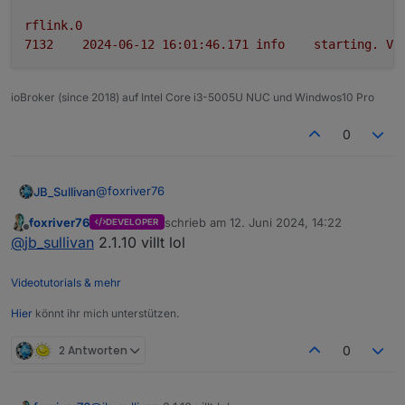
rflink.0
7132	
2024-06-12 16:01:46.171	
info
starting.
Ve
ioBroker (since 2018) auf Intel Core i3-5005U NUC und Windwos10 Pro
0
@
foxriver76
JB_Sullivan
foxriver76
schrieb am
12. Juni 2024, 14:22
DEVELOPER
Es kommen noch diese beiden Meldungen. Für
zuletzt editiert von
Offline
@
jb_sullivan
2.1.10 villt lol
den Fall das es wichtig ist - ioB läuft auf einem
Windows System bei mir und da hier von "path"
gesprochen wird - hier die Pfad Angabe wo der
Videotutorials & mehr
serialport unter Win abgelegt ist - für den Fall das
dass von Bedeutung sein könnte.
Hier
könnt ihr mich unterstützen.
2 Antworten
0