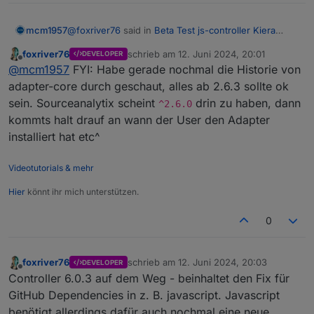
@
foxriver76
said in
Beta Test js-controller Kiera
mcm1957
(v6.0)
:
foxriver76
schrieb am
12. Juni 2024, 20:01
DEVELOPER
zuletzt editiert von
Offline
@
jb_sullivan
2.1.12
@
mcm1957
FYI: Habe gerade nochmal die Historie von
adapter-core durch geschaut, alles ab 2.6.3 sollte ok
@
JB_Sullivan
Sourceanalytix, Martin meinte die adapter-core
sein. Sourceanalytix scheint
drin zu haben, dann
^2.6.0
Version ist eventuell zu alt, wenn er startet
kommts halt drauf an wann der User den Adapter
sollte alles passen.
Siehe
https://forum.iobroker.net/topic/75206/beta-
test-js-controller-kiera-v6-0/39
installiert hat etc^
Ev hast du ja die Github Version installiert. Die sollte
OK sein. Ist um einiges neuerer als die letzte echte
Videotutorials & mehr
Release
Hier
könnt ihr mich unterstützen.
0
foxriver76
schrieb am
12. Juni 2024, 20:03
DEVELOPER
zuletzt editiert von
Offline
Controller 6.0.3 auf dem Weg - beinhaltet den Fix für
GitHub Dependencies in z. B. javascript. Javascript
benötigt allerdings dafür auch nochmal eine neue