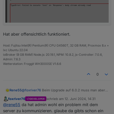
Hat aber offensichtlich funktioniert.
Host: Fujitsu Intel(R) Pentium(R) CPU G4560T, 32 GB RAM, Proxmox 8.x +
lxc Ubuntu 22.04
ioBroker (8 GB RAM) Node.js: 20.19.1, NPM: 10.8.2, js-Controller: 7.0.6,
Admin: 7.6.3
Wetterstation: Froggit WH3000SE V1.6.6
0
@
foxriver76
Beim Upgrade auf 6.0.2 muss man aber
Rene55
schon vertrauen haben:
foxriver76
schrieb am
12. Juni 2024, 14:31
DEVELOPER
Hat aber offensichtlich funktioniert.
zuletzt editiert von
Offline
@
rene55
da hat admin wohl ein problem mit dem
server zu kommunizieren. glaube da gibts schon ein