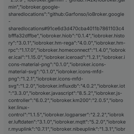
min","iobroker.google-
sharedlocations":"github:Garfonso/ioBroker.google
-
sharedlocations#91ce6d3d470cba4011b7861103c4
bfffa32dffbe","iobroker.hiob":"0.1.4","iobroker.histo
ry":"3.0.1","iobroker.hm-rega":"4.0.0","iobroker.hm-
rpc":"1.17.0","iobroker.homeconnect":"1.4.0","iobrok
er.ical":"1.15.0","iobroker.iceroad":"1.2.1","iobroker.i
cons-material-png":"0.1.0","iobroker.icons-
material-svg":"0.1.0","iobroker.icons-mfd-
png":"1.2.1","iobroker.icons-mfd-
svg":"1.2.0","iobroker.influxdb":"4.0.2","iobroker.iot
":"3.3.0","iobroker.javascript":"8.5.2","iobroker.js-
controller":"6.0.2","iobroker.km200":"2.0.5","iobro
ker.linux-
control":"1.1.5","iobroker.logparser":"2.2.2","iobrok
er.luftdaten":"3.1.0","iobroker.mqtt":"5.2.0","iobroke
r.myuplink":"0.7.1","iobroker.nibeuplink":"1.3.1","iobr