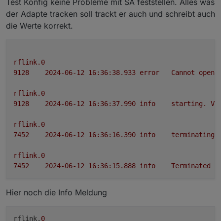
Test Konfig keine Probleme mit SA feststellen. Alles was
der Adapte tracken soll trackt er auch und schreibt auch
die Werte korrekt.
rflink.0
9128	
2024-06-12 16:36:38.933	
error
Cannot
open
rflink.0
9128	
2024-06-12 16:36:37.990	
info
starting.
Ve
rflink.0
7452	
2024-06-12 16:36:16.390	
info
terminating
rflink.0
7452	
2024-06-12 16:36:15.888	
info
Terminated
(
Hier noch die Info Meldung
rflink.
0