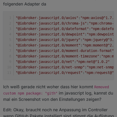
folgenden Adapter da
"@iobroker-javascript.0/axios"
:
"npm:axios@^1.7.2
"@iobroker-javascript.0/chroma-js"
:
"npm:chroma-j
"@iobroker-javascript.0/dateformat"
:
"npm:datefor
"@iobroker-javascript.0/dewpoint"
:
"npm:dewpoint@
"@iobroker-javascript.0/jquery"
:
"npm:jquery@^3.7
"@iobroker-javascript.0/moment"
:
"npm:moment@^2.3
"@iobroker-javascript.0/moment-duration-format"
:
"@iobroker-javascript.0/moment-timezone"
:
"npm:mo
"@iobroker-javascript.0/net"
:
"npm:net@^1.0.2"
"@iobroker-javascript.0/net-snmp"
:
"npm:net-snmp@
"@iobroker-javascript.0/request"
:
"npm:request@^2
Ich weiß gerade nicht woher dass hier kommt
Removed
im javascript log, kannst du
custom npm package: "gith"
mal ein Screenshot von den Einstellungen zeigen?
Edit: Okay, braucht noch ne Anpassung im Controller
wenn GitHub Pakete installiert sind stimmt die Auflistung