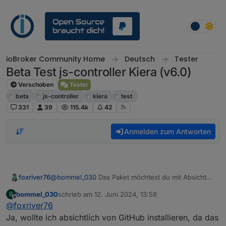
Weiter zum Inhalt
ioBroker Community Home
Deutsch
Tester
Beta Test js-controller Kiera (v6.0)
Verschoben
Tester
beta
js-controller
kiera
test
331
39
115.4k
42
Anmelden zum Antworten
foxriver76
@
bommel_030
Das Paket möchtest du mit Absicht
von GitHub installieren? Ist controller schon 6.0.2?
bommel_030
schrieb am
12. Juni 2024, 13:58
B
zuletzt editiert von
Offline
@
foxriver76
Ja, wollte ich absichtlich von GitHub installieren, da das