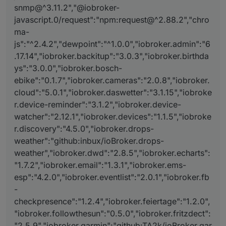
snmp@^3.11.2","@iobroker-
javascript.0/request":"npm:request@^2.88.2","chro
ma-
js":"^2.4.2","dewpoint":"^1.0.0","iobroker.admin":"6
.17.14","iobroker.backitup":"3.0.3","iobroker.birthda
ys":"3.0.0","iobroker.bosch-
ebike":"0.1.7","iobroker.cameras":"2.0.8","iobroker.
cloud":"5.0.1","iobroker.daswetter":"3.1.15","iobroke
r.device-reminder":"3.1.2","iobroker.device-
watcher":"2.12.1","iobroker.devices":"1.1.5","iobroke
r.discovery":"4.5.0","iobroker.drops-
weather":"github:inbux/ioBroker.drops-
weather","iobroker.dwd":"2.8.5","iobroker.echarts":
"1.7.2","iobroker.email":"1.3.1","iobroker.ems-
esp":"4.2.0","iobroker.eventlist":"2.0.1","iobroker.fb
-
checkpresence":"1.2.4","iobroker.feiertage":"1.2.0",
"iobroker.followthesun":"0.5.0","iobroker.fritzdect":
"2.5.9","iobroker.garmin":"github:TA2k/ioBroker.gar