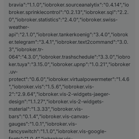
bravia":"1.1.0","iobroker.sourceanalytix":"0.4.14","io
broker.sprinklecontrol":"0.2.13","iobroker.sql":"2.2.
0","iobroker.statistics":"2.4.0","iobroker.swiss-
weather-
api":"2.1.0","iobroker.tankerkoenig":"3.4.0","iobrok
er.telegram":"3.4.1","iobroker.text2command":"3.0.
3","iobroker.tr-
064":"4.3.0","iobroker.trashschedule":"3.3.0","iobro
ker.tuya":"3.15.0","iobroker.upnp":"1.0.21","iobroker
.uv-
protect":"0.6.0","iobroker.virtualpowermeter":"1.4.6
","iobroker.vis":"1.5.6","iobroker.vis-
2":"2.9.64","iobroker.vis-2-widgets-jaeger-
design":"1.1.27","iobroker.vis-2-widgets-
material":"1.3.33","iobroker.vis-
bars":"0.1.4","iobroker.vis-canvas-
gauges":"1.0.1","iobroker.vis-
fancyswitch":"1.1.0","iobroker.vis-google-
fonts":"1.0.4","iobroker.vis-