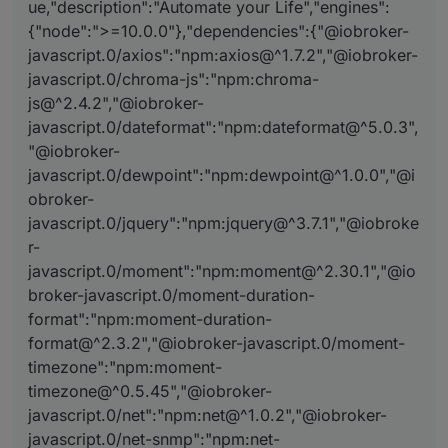
2024-06-12 17:12:50.457	debug	Installed 
ue,"description":"Automate your Life","engines":
{"node":">=10.0.0"},"dependencies":{"@iobroker-
javascript.0

javascript.0/axios":"npm:axios@^1.7.2","@iobroker-
2024-06-12 17:12:46.690	debug	Found cust
javascript.0/chroma-js":"npm:chroma-
javascript.0

js@^2.4.2","@iobroker-
2024-06-12 17:12:46.690	debug	Found insta
javascript.0/dateformat":"npm:dateformat@^5.0.3",
"@iobroker-
javascript.0

javascript.0/dewpoint":"npm:dewpoint@^1.0.0","@i
2024-06-12 17:12:46.672	debug	config.sub
obroker-
javascript.0

javascript.0/jquery":"npm:jquery@^3.7.1","@iobroke
2024-06-12 17:12:46.661	info	starting. V
r-
javascript.0/moment":"npm:moment@^2.30.1","@io
javascript.0

broker-javascript.0/moment-duration-
format":"npm:moment-duration-
format@^2.3.2","@iobroker-javascript.0/moment-
timezone":"npm:moment-
timezone@^0.5.45","@iobroker-
javascript.0/net":"npm:net@^1.0.2","@iobroker-
javascript.0/net-snmp":"npm:net-