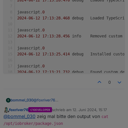
javascript.
0
2024
-
06
-
12
17
:
13
:
28.468
	debug	Loaded TypeSc
javascript.
0
2024
-
06
-
12
17
:
13
:
28.456
	info	Removed custom 
javascript.
0
2024
-
06
-
12
17
:
13
:
25.414
	debug	Installed cu
javascript.
0
2024
-
06
-
12
17
:
13
:
21.732
	debug	Found custom
0
javascript.
0
2024
-
06
-
12
17
:
13
:
21.698
	debug	Installed cu
@
foxriver76
bommel_030
B
javascript.
0
Nein, keine Warnung, laut NPM list ist es ja auch
2024
-
06
-
12
17
:
13
:
18.441
	debug	Found custom
foxriver76
schrieb am
12. Juni 2024, 15:17
DEVELOPER
installiert, das Skript klappt trotzdem mit controller
zuletzt editiert von
Offline
@
bommel_030
zeig mal bitte den output von
>6 nicht mehr.
cat
javascript.0

javascript.
0
Und das "gith" werde ich nicht mehr los....
2024-06-12 17:13:28.477	debug	Loaded Type
/opt/iobroker/package.json
2024
-
06
-
12
17
:
13
:
18.434
	debug	Installed cu