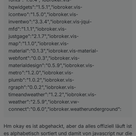
hqwidgets":"1.5.1","iobroker.vis-
icontwo":"1.5.0","iobroker.vis-
inventwo":"3.3.4","iobroker.vis-jqui-
mfd":"1.1.1","iobroker.vis-
justgage":"2.1.7","iobroker.vis-
map":"1.1.0","iobroker.vis-
material":"0.1.3","iobroker.vis-material-
webfont":"0.0.3","iobroker.vis-
materialdesign":"0.5.9","iobroker.vis-
metro":"1.2.0","iobroker.vis-
plumb":"1.0.2","iobroker.vis-
rgraph":"0.0.2","iobroker.vis-
timeandweather":"1.2.2","iobroker.vis-
weather":"2.5.9","iobroker.vw-
connect":"0.6.0","iobroker.weatherunderground":
Hm okay es ist abgehackt, aber da alles offiziell läuft ist
es alphabetisch sortiert und damit von javascript nur die