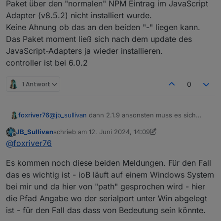
Paket über den "normalen" NPM Eintrag im JavaScript
Adapter (v8.5.2) nicht installiert wurde.
Keine Ahnung ob das an den beiden "-" liegen kann.
Das Paket moment ließ sich nach dem update des
JavaScript-Adapters ja wieder installieren.
controller ist bei 6.0.2
1 Antwort
0
foxriver76
@
jb_sullivan
dann 2.1.9 ansonsten muss es sich
jemand anschauen der das testen kann,
JB_Sullivan
schrieb am
12. Juni 2024, 14:09
zuletzt editiert von JB_Sullivan
6. Dez. 2024, 16:11
Offline
@
foxriver76
Es kommen noch diese beiden Meldungen. Für den Fall
das es wichtig ist - ioB läuft auf einem Windows System
bei mir und da hier von "path" gesprochen wird - hier
die Pfad Angabe wo der serialport unter Win abgelegt
ist - für den Fall das dass von Bedeutung sein könnte.