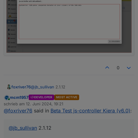
0
@
jb_sullivan
2.1.12
foxriver76
mcm1957
DEVELOPER
MOST ACTIVE
Sourceanalytix, Martin meinte die adapter-core
Online
schrieb am
12. Juni 2024, 19:21
Version ist eventuell zu alt, wenn er startet sollte
zuletzt editiert von
@
foxriver76
said in
Beta Test js-controller Kiera (v6.0)
:
alles passen.
@
jb_sullivan
2.1.12