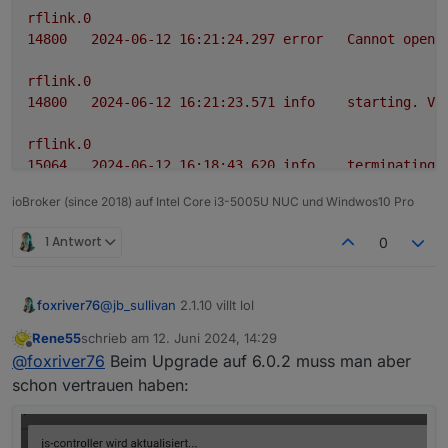
rflink.0
14800
2024-06-12 16:21:24.297	
error
Cannot
open
rflink.0
14800
2024-06-12 16:21:23.571	
info
starting.
Ve
rflink.0
15064
2024-06-12 16:18:43.620	
info
terminating
ioBroker (since 2018) auf Intel Core i3-5005U NUC und Windwos10 Pro
rflink.0
15064
2024-06-12 16:18:43.118	
warn
Terminated
(
1 Antwort
0
rflink.0
15064
2024-06-12 16:18:43.117	
info
terminating
foxriver76
@
jb_sullivan
2.1.10 villt lol
Rene55
schrieb am
12. Juni 2024, 14:29
zuletzt editiert von
Offline
@
foxriver76
Beim Upgrade auf 6.0.2 muss man aber
schon vertrauen haben: