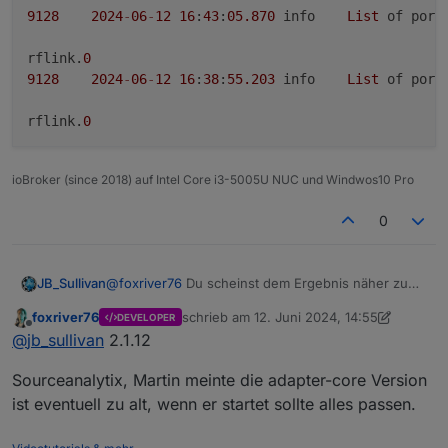
9128
2024
-
06
-
12
16
:
43
:
05.870
	info	
List
 of port
rflink.
0
9128
2024
-
06
-
12
16
:
38
:
55.203
	info	
List
 of port
rflink.
0
ioBroker (since 2018) auf Intel Core i3-5005U NUC und Windwos10 Pro
0
@
foxriver76
Du scheinst dem Ergebnis näher zu
JB_Sullivan
kommen. Die Com Port List ist wieder da und man
foxriver76
schrieb am
12. Juni 2024, 14:55
DEVELOPER
kann den Com Port auch auswählen und
zuletzt editiert von foxriver76
6. Dez. 2024
Offline
@
jb_sullivan
2.1.12
speichern. Leider kommt dann die folgende
Fehlermeldung und der Adapter ist noch Gelb.
Sourceanalytix, Martin meinte die adapter-core Version
ist eventuell zu alt, wenn er startet sollte alles passen.