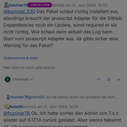
Ja, wollte ich absichtlich von GitHub installieren,
foxriver76
schrieb am
12. Juni 2024, 14:33
DEVELOPER
da das Paket über den "normalen" NPM Eintrag
zuletzt editiert von
Offline
rflink.0

@
bommel_030
Das Paket schaut richtig installiert aus,
im JavaScript Adapter (v8.5.2) nicht installiert
14800	2024-06-12 16:22:14.248	info	Got t
wurde.
allerdings braucht der javascript Adapter für die GitHub
Keine Ahnung ob das an den beiden "-" liegen
Dependencies noch ein Update, sonst required er sie
rflink.0

kann. Das Paket moment ließ sich nach dem
14800	2024-06-12 16:21:24.297	error	Canno
nicht richtig. Wie schaut denn aktuell das Log beim
update des JavaScript-Adapters ja wieder
Start vom javascript Adapter aus, da gibts sicher eine
installieren.
rflink.0

controller ist bei 6.0.2
Warning für das Paket?
14800	2024-06-12 16:21:23.571	info	starti
rflink.0

Videotutorials & mehr
15064	2024-06-12 16:18:43.620	info	term
Hier
könnt ihr mich unterstützen.
rflink.0

B
1 Antwort
0
15064	2024-06-12 16:18:43.118	warn	Termi
rflink.0

foxriver76
@
rene55
da hat admin wohl ein problem mit dem
server zu kommunizieren. glaube da gibts schon ein
Rene55
schrieb am
12. Juni 2024, 14:33
issue kommt unregelmäßig vor..
zuletzt editiert von
Offline
@
foxriver76
Ok. Ich hatte vorher den Admin von 7.x.x
wieder auf 6.17.14 zurück gedatet. Aber wenns bekannt
ist. Ich zuck nur immer kurz zusammen.