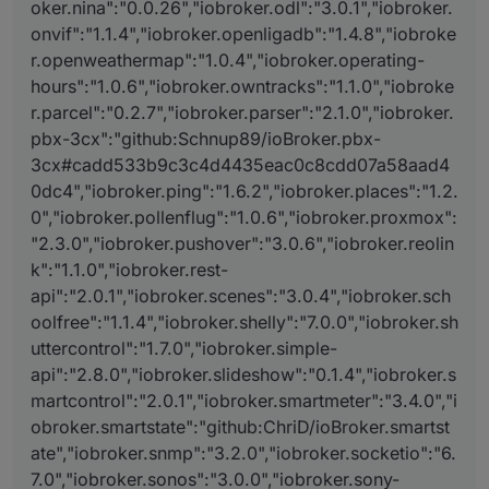
oker.nina":"0.0.26","iobroker.odl":"3.0.1","iobroker.
onvif":"1.1.4","iobroker.openligadb":"1.4.8","iobroke
r.openweathermap":"1.0.4","iobroker.operating-
hours":"1.0.6","iobroker.owntracks":"1.1.0","iobroke
r.parcel":"0.2.7","iobroker.parser":"2.1.0","iobroker.
pbx-3cx":"github:Schnup89/ioBroker.pbx-
3cx#cadd533b9c3c4d4435eac0c8cdd07a58aad4
0dc4","iobroker.ping":"1.6.2","iobroker.places":"1.2.
0","iobroker.pollenflug":"1.0.6","iobroker.proxmox":
"2.3.0","iobroker.pushover":"3.0.6","iobroker.reolin
k":"1.1.0","iobroker.rest-
api":"2.0.1","iobroker.scenes":"3.0.4","iobroker.sch
oolfree":"1.1.4","iobroker.shelly":"7.0.0","iobroker.sh
uttercontrol":"1.7.0","iobroker.simple-
api":"2.8.0","iobroker.slideshow":"0.1.4","iobroker.s
martcontrol":"2.0.1","iobroker.smartmeter":"3.4.0","i
obroker.smartstate":"github:ChriD/ioBroker.smartst
ate","iobroker.snmp":"3.2.0","iobroker.socketio":"6.
7.0","iobroker.sonos":"3.0.0","iobroker.sony-