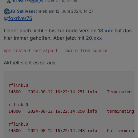
foxriver76
@
jb_sullivan
2.1.10 villt lol
JB_Sullivan
schrieb am
12. Juni 2024, 14:27
zuletzt editiert von
Offline
@
foxriver76
Leider auch nicht - bis zur node Version
18.xxx
hat das
hier immer geholfen. Aber jetzt mit
20.xxx
rflink.0

7132	2024-06-12 16:01:47.061	error	Cannot
npm install serialport --build-from-source
rflink.0

Aktuell sieht es so aus.
rflink.0
14800
2024-06-12 16:22:14.251	
info
Terminated
(
rflink.0
14800
2024-06-12 16:22:14.250	
info
terminating
rflink.0
14800
2024-06-12 16:22:14.248	
info
Got
terminat