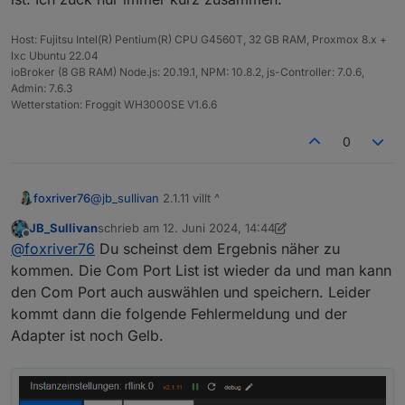
Host: Fujitsu Intel(R) Pentium(R) CPU G4560T, 32 GB RAM, Proxmox 8.x +
lxc Ubuntu 22.04
ioBroker (8 GB RAM) Node.js: 20.19.1, NPM: 10.8.2, js-Controller: 7.0.6,
Admin: 7.6.3
Wetterstation: Froggit WH3000SE V1.6.6
0
foxriver76
@
jb_sullivan
2.1.11 villt ^
JB_Sullivan
schrieb am
12. Juni 2024, 14:44
zuletzt editiert von JB_Sullivan
6. Dez. 2024, 16:47
Offline
@
foxriver76
Du scheinst dem Ergebnis näher zu
kommen. Die Com Port List ist wieder da und man kann
den Com Port auch auswählen und speichern. Leider
kommt dann die folgende Fehlermeldung und der
Adapter ist noch Gelb.