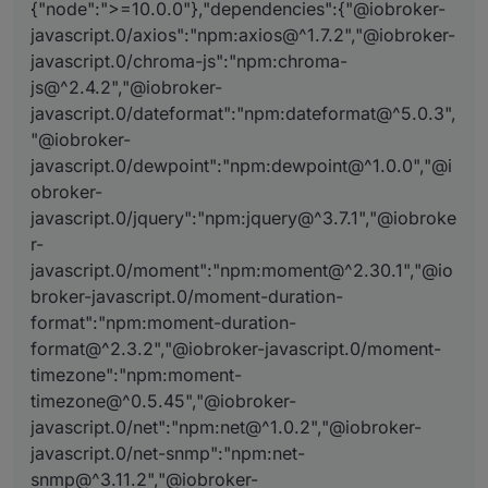
{"node":">=10.0.0"},"dependencies":{"@iobroker-
javascript.0

javascript.0/axios":"npm:axios@^1.7.2","@iobroker-
2024-06-12 17:12:46.690	debug	Found cust
javascript.0/chroma-js":"npm:chroma-
javascript.0

js@^2.4.2","@iobroker-
2024-06-12 17:12:46.690	debug	Found insta
javascript.0/dateformat":"npm:dateformat@^5.0.3",
"@iobroker-
javascript.0

javascript.0/dewpoint":"npm:dewpoint@^1.0.0","@i
2024-06-12 17:12:46.672	debug	config.sub
obroker-
javascript.0

javascript.0/jquery":"npm:jquery@^3.7.1","@iobroke
2024-06-12 17:12:46.661	info	starting. V
r-
javascript.0/moment":"npm:moment@^2.30.1","@io
javascript.0

broker-javascript.0/moment-duration-
format":"npm:moment-duration-
format@^2.3.2","@iobroker-javascript.0/moment-
timezone":"npm:moment-
timezone@^0.5.45","@iobroker-
javascript.0/net":"npm:net@^1.0.2","@iobroker-
javascript.0/net-snmp":"npm:net-
snmp@^3.11.2","@iobroker-