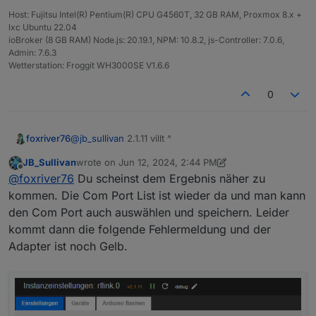
Host: Fujitsu Intel(R) Pentium(R) CPU G4560T, 32 GB RAM, Proxmox 8.x +
lxc Ubuntu 22.04
ioBroker (8 GB RAM) Node.js: 20.19.1, NPM: 10.8.2, js-Controller: 7.0.6,
Admin: 7.6.3
Wetterstation: Froggit WH3000SE V1.6.6
0
foxriver76
@
jb_sullivan
2.1.11 villt ^
JB_Sullivan
wrote on
Jun 12, 2024, 2:44 PM
last edited by JB_Sullivan
Jun 12, 2024, 4:47 PM
Offline
@
foxriver76
Du scheinst dem Ergebnis näher zu
kommen. Die Com Port List ist wieder da und man kann
den Com Port auch auswählen und speichern. Leider
kommt dann die folgende Fehlermeldung und der
Adapter ist noch Gelb.