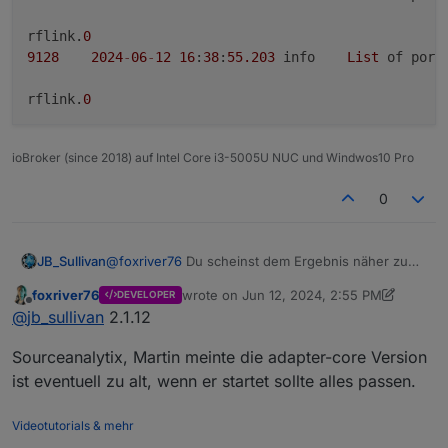
rflink.
0
9128
2024
-
06
-
12
16
:
38
:
55.203
	info	
List
 of port
rflink.
0
ioBroker (since 2018) auf Intel Core i3-5005U NUC und Windwos10 Pro
0
@
foxriver76
Du scheinst dem Ergebnis näher zu
JB_Sullivan
kommen. Die Com Port List ist wieder da und man
foxriver76
wrote on
Jun 12, 2024, 2:55 PM
DEVELOPER
kann den Com Port auch auswählen und
last edited by foxriver76
Jun 12, 2024, 4:5
Offline
@
jb_sullivan
2.1.12
speichern. Leider kommt dann die folgende
Fehlermeldung und der Adapter ist noch Gelb.
Sourceanalytix, Martin meinte die adapter-core Version
ist eventuell zu alt, wenn er startet sollte alles passen.
Videotutorials & mehr