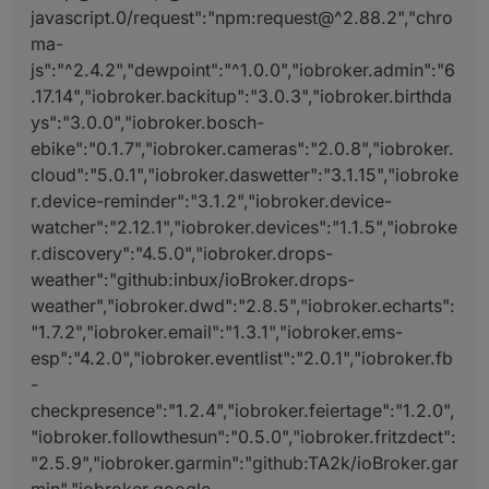
javascript.0/request":"npm:request@^2.88.2","chro
ma-
js":"^2.4.2","dewpoint":"^1.0.0","iobroker.admin":"6
.17.14","iobroker.backitup":"3.0.3","iobroker.birthda
ys":"3.0.0","iobroker.bosch-
ebike":"0.1.7","iobroker.cameras":"2.0.8","iobroker.
cloud":"5.0.1","iobroker.daswetter":"3.1.15","iobroke
r.device-reminder":"3.1.2","iobroker.device-
watcher":"2.12.1","iobroker.devices":"1.1.5","iobroke
r.discovery":"4.5.0","iobroker.drops-
weather":"github:inbux/ioBroker.drops-
weather","iobroker.dwd":"2.8.5","iobroker.echarts":
"1.7.2","iobroker.email":"1.3.1","iobroker.ems-
esp":"4.2.0","iobroker.eventlist":"2.0.1","iobroker.fb
-
checkpresence":"1.2.4","iobroker.feiertage":"1.2.0",
"iobroker.followthesun":"0.5.0","iobroker.fritzdect":
"2.5.9","iobroker.garmin":"github:TA2k/ioBroker.gar