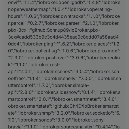
onvif":"1.1.4","iobroker.openligadb":"1.4.8","iobroke
r.openweathermap":"1.0.4","iobroker.operating-
hours":"1.0.6","iobroker.owntracks":"1.1.0","iobroke
r.parcel":"0.2.7","iobroker.parser":"2.1.0","iobroker.
pbx-3cx":"github:Schnup89/ioBroker.pbx-
3cx#cadd533b9c3c4d4435eac0c8cdd07a58aad4
0dc4","iobroker.ping":"1.6.2","iobroker.places":"1.2.
0","iobroker.pollenflug":"1.0.6","iobroker.proxmox":
"2.3.0","iobroker.pushover":"3.0.6","iobroker.reolin
k":"1.1.0","iobroker.rest-
api":"2.0.1","iobroker.scenes":"3.0.4","iobroker.sch
oolfree":"1.1.4","iobroker.shelly":"7.0.0","iobroker.sh
uttercontrol":"1.7.0","iobroker.simple-
api":"2.8.0","iobroker.slideshow":"0.1.4","iobroker.s
martcontrol":"2.0.1","iobroker.smartmeter":"3.4.0","i
obroker.smartstate":"github:ChriD/ioBroker.smartst
ate","iobroker.snmp":"3.2.0","iobroker.socketio":"6.
7.0","iobroker.sonos":"3.0.0","iobroker.sony-
bravia":"1.1.0","iobroker.sourceanalytix":"0.4.14","io