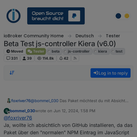
Skip to content
ioBroker Community Home
Deutsch
Tester
Beta Test js-controller Kiera (v6.0)
Moved
Tester
beta
js-controller
kiera
test
331
39
114.8k
42
Log in to reply
foxriver76
@
bommel_030
Das Paket möchtest du mit Absicht
von GitHub installieren? Ist controller schon 6.0.2?
bommel_030
wrote on
Jun 12, 2024, 1:58 PM
B
last edited by
Offline
@
foxriver76
Ja, wollte ich absichtlich von GitHub installieren, da das
Paket über den "normalen" NPM Eintrag im JavaScript