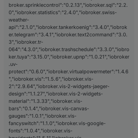
broker.sprinklecontrol":"0.2.13","iobroker.sql":"2.2.
0","iobroker.statistics":"2.4.0","iobroker.swiss-
weather-
api":"2.1.0","iobroker.tankerkoenig":"3.4.0","iobrok
er.telegram":"3.4.1","iobroker.text2command":"3.0.
3","iobroker.tr-
064":"4.3.0","iobroker.trashschedule":"3.3.0","iobro
ker.tuya":"3.15.0","iobroker.upnp":"1.0.21","iobroker
.uv-
protect":"0.6.0","iobroker.virtualpowermeter":"1.4.6
","iobroker.vis":"1.5.6","iobroker.vis-
2":"2.9.64","iobroker.vis-2-widgets-jaeger-
design":"1.1.27","iobroker.vis-2-widgets-
material":"1.3.33","iobroker.vis-
bars":"0.1.4","iobroker.vis-canvas-
gauges":"1.0.1","iobroker.vis-
fancyswitch":"1.1.0","iobroker.vis-google-
fonts":"1.0.4","iobroker.vis-