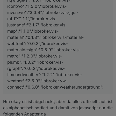
hqwidgets":"1.5.1","iobroker.vis-
icontwo":"1.5.0","iobroker.vis-
inventwo":"3.3.4","iobroker.vis-jqui-
mfd":"1.1.1","iobroker.vis-
justgage":"2.1.7","iobroker.vis-
map":"1.1.0","iobroker.vis-
material":"0.1.3","iobroker.vis-material-
webfont":"0.0.3","iobroker.vis-
materialdesign":"0.5.9","iobroker.vis-
metro":"1.2.0","iobroker.vis-
plumb":"1.0.2","iobroker.vis-
rgraph":"0.0.2","iobroker.vis-
timeandweather":"1.2.2","iobroker.vis-
weather":"2.5.9","iobroker.vw-
connect":"0.6.0","iobroker.weatherunderground":
Hm okay es ist abgehackt, aber da alles offiziell läuft ist
es alphabetisch sortiert und damit von javascript nur die
folgenden Adapter da