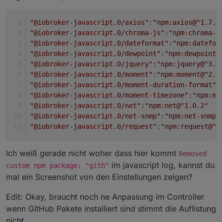
"@iobroker-javascript.0/axios"
:
"npm:axios@^1.7.2
"@iobroker-javascript.0/chroma-js"
:
"npm:chroma-j
"@iobroker-javascript.0/dateformat"
:
"npm:datefor
"@iobroker-javascript.0/dewpoint"
:
"npm:dewpoint@
"@iobroker-javascript.0/jquery"
:
"npm:jquery@^3.7
"@iobroker-javascript.0/moment"
:
"npm:moment@^2.3
"@iobroker-javascript.0/moment-duration-format"
:
"@iobroker-javascript.0/moment-timezone"
:
"npm:mo
"@iobroker-javascript.0/net"
:
"npm:net@^1.0.2"
"@iobroker-javascript.0/net-snmp"
:
"npm:net-snmp@
"@iobroker-javascript.0/request"
:
"npm:request@^2
Ich weiß gerade nicht woher dass hier kommt
Removed
im javascript log, kannst du
custom npm package: "gith"
mal ein Screenshot von den Einstellungen zeigen?
Edit: Okay, braucht noch ne Anpassung im Controller
wenn GitHub Pakete installiert sind stimmt die Auflistung
nicht.