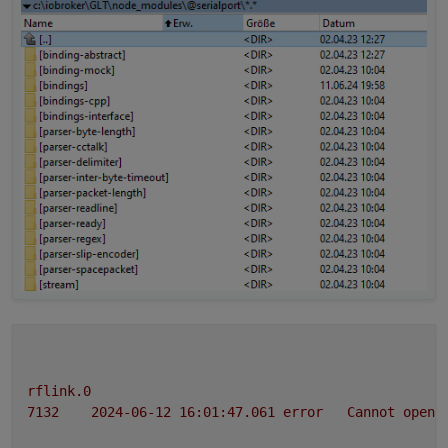
rflink.0
7132	
2024-06-12 16:01:47.061	
error
Cannot
open