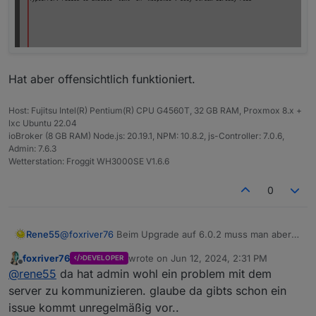
Hat aber offensichtlich funktioniert.
Host: Fujitsu Intel(R) Pentium(R) CPU G4560T, 32 GB RAM, Proxmox 8.x +
lxc Ubuntu 22.04
ioBroker (8 GB RAM) Node.js: 20.19.1, NPM: 10.8.2, js-Controller: 7.0.6,
Admin: 7.6.3
Wetterstation: Froggit WH3000SE V1.6.6
0
@
foxriver76
Beim Upgrade auf 6.0.2 muss man aber
Rene55
schon vertrauen haben:
foxriver76
wrote on
Jun 12, 2024, 2:31 PM
DEVELOPER
Hat aber offensichtlich funktioniert.
last edited by
Offline
@
rene55
da hat admin wohl ein problem mit dem
server zu kommunizieren. glaube da gibts schon ein
issue kommt unregelmäßig vor..