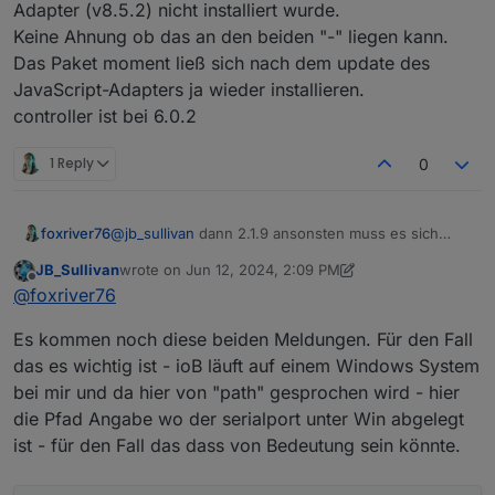
Adapter (v8.5.2) nicht installiert wurde.
Keine Ahnung ob das an den beiden "-" liegen kann.
Das Paket moment ließ sich nach dem update des
JavaScript-Adapters ja wieder installieren.
controller ist bei 6.0.2
1 Reply
0
foxriver76
@
jb_sullivan
dann 2.1.9 ansonsten muss es sich
jemand anschauen der das testen kann,
JB_Sullivan
wrote on
Jun 12, 2024, 2:09 PM
last edited by JB_Sullivan
Jun 12, 2024, 4:11 PM
Offline
@
foxriver76
Es kommen noch diese beiden Meldungen. Für den Fall
das es wichtig ist - ioB läuft auf einem Windows System
bei mir und da hier von "path" gesprochen wird - hier
die Pfad Angabe wo der serialport unter Win abgelegt
ist - für den Fall das dass von Bedeutung sein könnte.