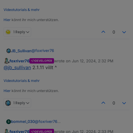
Videotutorials & mehr
Hier
könnt ihr mich unterstützen.
1 Reply
0
@
foxriver76
JB_Sullivan
foxriver76
wrote on
Jun 12, 2024, 2:32 PM
DEVELOPER
Leider auch nicht - bis zur node Version
18.xxx
hat
last edited by
Offline
@
jb_sullivan
2.1.11 villt ^
das hier immer geholfen. Aber jetzt mit
20.xxx
npm install serialport --build-from-
source
Videotutorials & mehr
Aktuell sieht es so aus.
Hier
könnt ihr mich unterstützen.
rflink.0

1 Reply
0
14800	2024-06-12 16:22:14.251	info	Termin
rflink.0

bommel_030
@
foxriver76
B
14800	2024-06-12 16:22:14.250	info	term
Ja, wollte ich absichtlich von GitHub installieren,
foxriver76
wrote on
Jun 12, 2024, 2:33 PM
DEVELOPER
da das Paket über den "normalen" NPM Eintrag