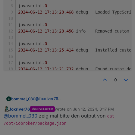
javascript.
0
2024
-
06
-
12
17
:
13
:
28.468
	debug	Loaded TypeSc
javascript.
0
2024
-
06
-
12
17
:
13
:
28.456
	info	Removed custom 
javascript.
0
2024
-
06
-
12
17
:
13
:
25.414
	debug	Installed cu
javascript.
0
2024
-
06
-
12
17
:
13
:
21.732
	debug	Found custom
0
javascript.
0
2024
-
06
-
12
17
:
13
:
21.698
	debug	Installed cu
@
foxriver76
bommel_030
B
javascript.
0
Nein, keine Warnung, laut NPM list ist es ja auch
2024
-
06
-
12
17
:
13
:
18.441
	debug	Found custom
foxriver76
wrote on
Jun 12, 2024, 3:17 PM
DEVELOPER
installiert, das Skript klappt trotzdem mit controller
last edited by
Offline
@
bommel_030
zeig mal bitte den output von
>6 nicht mehr.
cat
javascript.0

javascript.
0
Und das "gith" werde ich nicht mehr los....
2024-06-12 17:13:28.477	debug	Loaded Type
/opt/iobroker/package.json
2024
-
06
-
12
17
:
13
:
18.434
	debug	Installed cu
javascript.0
