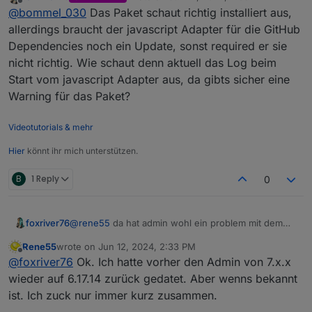
last edited by
Offline
rflink.0

@
bommel_030
Das Paket schaut richtig installiert aus,
im JavaScript Adapter (v8.5.2) nicht installiert
14800	2024-06-12 16:22:14.248	info	Got t
wurde.
allerdings braucht der javascript Adapter für die GitHub
Keine Ahnung ob das an den beiden "-" liegen
Dependencies noch ein Update, sonst required er sie
rflink.0

kann. Das Paket moment ließ sich nach dem
14800	2024-06-12 16:21:24.297	error	Canno
nicht richtig. Wie schaut denn aktuell das Log beim
update des JavaScript-Adapters ja wieder
Start vom javascript Adapter aus, da gibts sicher eine
installieren.
rflink.0

controller ist bei 6.0.2
Warning für das Paket?
14800	2024-06-12 16:21:23.571	info	starti
rflink.0

Videotutorials & mehr
15064	2024-06-12 16:18:43.620	info	term
Hier
könnt ihr mich unterstützen.
rflink.0

B
1 Reply
0
15064	2024-06-12 16:18:43.118	warn	Termi
rflink.0

foxriver76
@
rene55
da hat admin wohl ein problem mit dem
server zu kommunizieren. glaube da gibts schon ein
Rene55
wrote on
Jun 12, 2024, 2:33 PM
issue kommt unregelmäßig vor..
last edited by
Offline
@
foxriver76
Ok. Ich hatte vorher den Admin von 7.x.x
wieder auf 6.17.14 zurück gedatet. Aber wenns bekannt
ist. Ich zuck nur immer kurz zusammen.