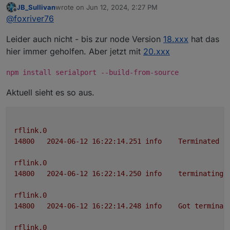
JB_Sullivan
wrote on
Jun 12, 2024, 2:27 PM
last edited by
Offline
@
foxriver76
Leider auch nicht - bis zur node Version
18.xxx
hat das
hier immer geholfen. Aber jetzt mit
20.xxx
rflink.0

7132	2024-06-12 16:01:47.061	error	Cannot
npm install serialport --build-from-source
rflink.0

Aktuell sieht es so aus.
rflink.0
14800
2024-06-12 16:22:14.251	
info
Terminated
(
rflink.0
14800
2024-06-12 16:22:14.250	
info
terminating
rflink.0
14800
2024-06-12 16:22:14.248	
info
Got
terminat
rflink.0