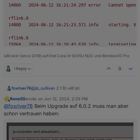
14800
2024-06-12 16:21:24.297	
error
Cannot
open
rflink.0
14800
2024-06-12 16:21:23.571	
info
starting.
Ve
rflink.0
15064
2024-06-12 16:18:43.620	
info
terminating
ioBroker (since 2018) auf Intel Core i3-5005U NUC und Windwos10 Pro
rflink.0
15064
2024-06-12 16:18:43.118	
warn
Terminated
(
1 Reply
0
rflink.0
15064
2024-06-12 16:18:43.117	
info
terminating
foxriver76
@
jb_sullivan
2.1.10 villt lol
Rene55
wrote on
Jun 12, 2024, 2:29 PM
last edited by
Offline
@
foxriver76
Beim Upgrade auf 6.0.2 muss man aber
schon vertrauen haben: