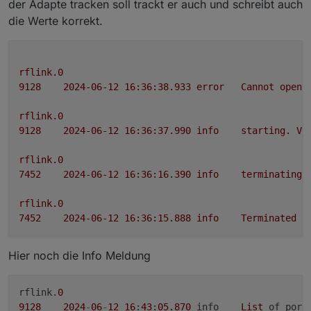
der Adapte tracken soll trackt er auch und schreibt auch
die Werte korrekt.
rflink.0
9128	
2024-06-12 16:36:38.933	
error
Cannot
open
rflink.0
9128	
2024-06-12 16:36:37.990	
info
starting.
Ve
rflink.0
7452	
2024-06-12 16:36:16.390	
info
terminating
rflink.0
7452	
2024-06-12 16:36:15.888	
info
Terminated
(
Hier noch die Info Meldung
rflink.
0
9128
2024
-
06
-
12
16
:
43
:
05.870
	info	
List
 of port