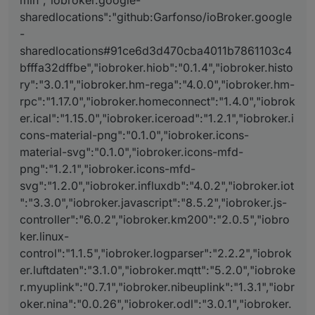
min","iobroker.google-
sharedlocations":"github:Garfonso/ioBroker.google
-
sharedlocations#91ce6d3d470cba4011b7861103c4
bfffa32dffbe","iobroker.hiob":"0.1.4","iobroker.histo
ry":"3.0.1","iobroker.hm-rega":"4.0.0","iobroker.hm-
rpc":"1.17.0","iobroker.homeconnect":"1.4.0","iobrok
er.ical":"1.15.0","iobroker.iceroad":"1.2.1","iobroker.i
cons-material-png":"0.1.0","iobroker.icons-
material-svg":"0.1.0","iobroker.icons-mfd-
png":"1.2.1","iobroker.icons-mfd-
svg":"1.2.0","iobroker.influxdb":"4.0.2","iobroker.iot
":"3.3.0","iobroker.javascript":"8.5.2","iobroker.js-
controller":"6.0.2","iobroker.km200":"2.0.5","iobro
ker.linux-
control":"1.1.5","iobroker.logparser":"2.2.2","iobrok
er.luftdaten":"3.1.0","iobroker.mqtt":"5.2.0","iobroke
r.myuplink":"0.7.1","iobroker.nibeuplink":"1.3.1","iobr
oker.nina":"0.0.26","iobroker.odl":"3.0.1","iobroker.