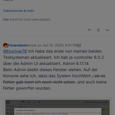
Videotutorials & mehr
Hier
könnt ihr mich unterstützen.
0
Feuersturm
wrote on
Jun 12, 2024, 6:51 PM
last edited by Feuersturm
Jun 12, 2024, 8:53 PM
Offline
@
foxriver76
Ich habe das erste von meinen beiden
Testsystemen aktualisiert. Ich hab js-controller 6.0.2
über die Admin UI aktualisiert. Admin 6.17.14
Beim Admin bleibt dieses Fenster stehen. Auf der
Konsole sehe ich, dass das System hochfährt
, ob es
Fehler gab kann ich noch nicht sehen.
und auch keine
Fehler geworfen wurden.