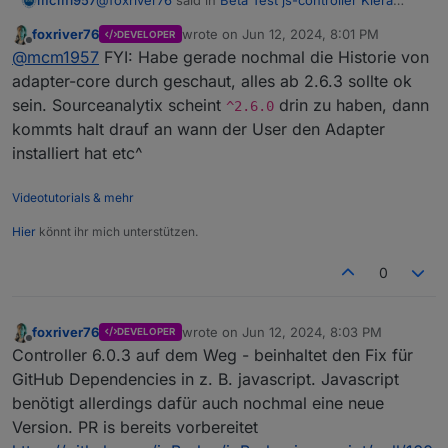
@
foxriver76
said in
Beta Test js-controller Kiera
mcm1957
(v6.0)
:
foxriver76
wrote on
Jun 12, 2024, 8:01 PM
DEVELOPER
last edited by
Offline
@
jb_sullivan
2.1.12
@
mcm1957
FYI: Habe gerade nochmal die Historie von
adapter-core durch geschaut, alles ab 2.6.3 sollte ok
@
JB_Sullivan
Sourceanalytix, Martin meinte die adapter-core
sein. Sourceanalytix scheint
drin zu haben, dann
^2.6.0
Version ist eventuell zu alt, wenn er startet
kommts halt drauf an wann der User den Adapter
sollte alles passen.
Siehe
https://forum.iobroker.net/topic/75206/beta-
test-js-controller-kiera-v6-0/39
installiert hat etc^
Ev hast du ja die Github Version installiert. Die sollte
OK sein. Ist um einiges neuerer als die letzte echte
Videotutorials & mehr
Release
Hier
könnt ihr mich unterstützen.
0
foxriver76
wrote on
Jun 12, 2024, 8:03 PM
DEVELOPER
last edited by
Offline
Controller 6.0.3 auf dem Weg - beinhaltet den Fix für
GitHub Dependencies in z. B. javascript. Javascript
benötigt allerdings dafür auch nochmal eine neue
Version. PR is bereits vorbereitet