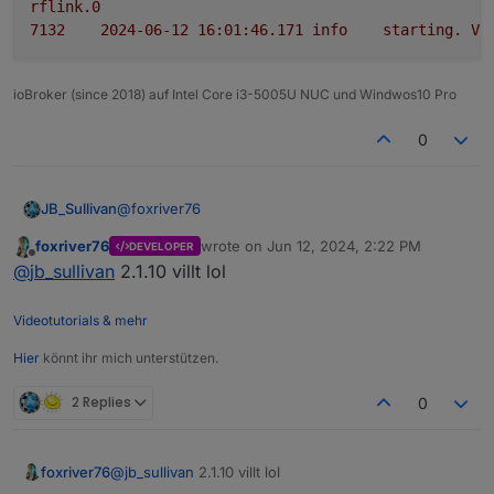
rflink.0
7132	
2024-06-12 16:01:46.171	
info
starting.
Ve
ioBroker (since 2018) auf Intel Core i3-5005U NUC und Windwos10 Pro
0
@
foxriver76
JB_Sullivan
foxriver76
wrote on
Jun 12, 2024, 2:22 PM
DEVELOPER
Es kommen noch diese beiden Meldungen. Für
last edited by
Offline
@
jb_sullivan
2.1.10 villt lol
den Fall das es wichtig ist - ioB läuft auf einem
Windows System bei mir und da hier von "path"
gesprochen wird - hier die Pfad Angabe wo der
Videotutorials & mehr
serialport unter Win abgelegt ist - für den Fall das
dass von Bedeutung sein könnte.
Hier
könnt ihr mich unterstützen.
2 Replies
0
foxriver76
@
jb_sullivan
2.1.10 villt lol