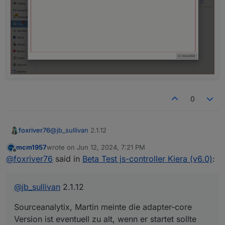
0
@
jb_sullivan
2.1.12
foxriver76
mcm1957
wrote on
Jun 12, 2024, 7:21 PM
Sourceanalytix, Martin meinte die adapter-core
last edited by
Offline
@
foxriver76
said in
Beta Test js-controller Kiera (v6.0)
:
Version ist eventuell zu alt, wenn er startet sollte
alles passen.
@
jb_sullivan
2.1.12
Sourceanalytix, Martin meinte die adapter-core
Version ist eventuell zu alt, wenn er startet sollte