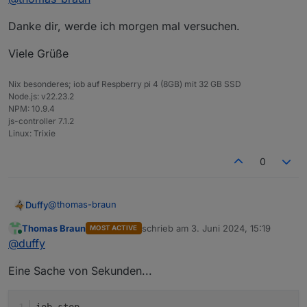
Danke dir, werde ich morgen mal versuchen.
Viele Grüße
Nix besonderes; iob auf Respberry pi 4 (8GB) mit 32 GB SSD
Node.js: v22.23.2
NPM: 10.9.4
js-controller 7.1.2
Linux: Trixie
0
@
thomas-braun
Duffy
Thomas Braun
schrieb am
3. Juni 2024, 15:19
MOST ACTIVE
Danke dir, werde ich morgen mal versuchen.
zuletzt editiert von
Online
@
duffy
Viele Grüße
Eine Sache von Sekunden...