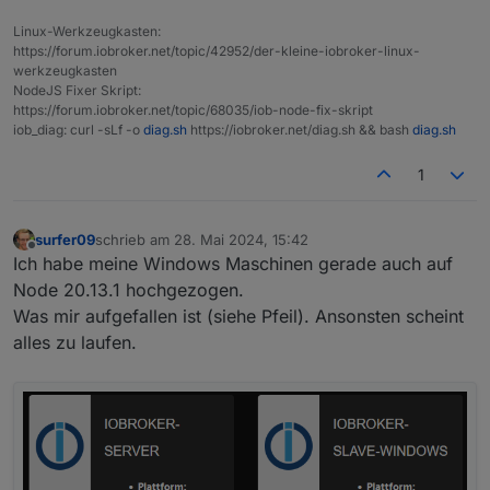
Linux-Werkzeugkasten:
https://forum.iobroker.net/topic/42952/der-kleine-iobroker-linux-
werkzeugkasten
NodeJS Fixer Skript:
https://forum.iobroker.net/topic/68035/iob-node-fix-skript
iob_diag: curl -sLf -o
diag.sh
https://iobroker.net/diag.sh && bash
diag.sh
1
surfer09
schrieb am
28. Mai 2024, 15:42
zuletzt editiert von
Offline
Ich habe meine Windows Maschinen gerade auch auf
Node 20.13.1 hochgezogen.
Was mir aufgefallen ist (siehe Pfeil). Ansonsten scheint
alles zu laufen.