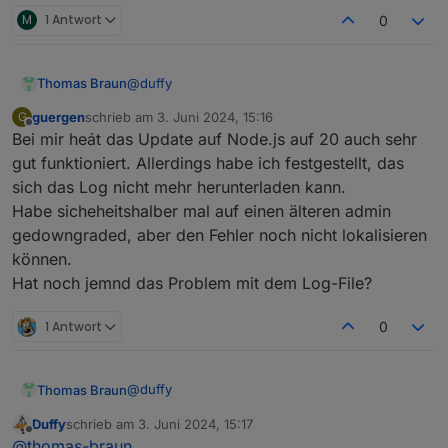
M
1 Antwort
0
@
duffy
Thomas Braun
guergen
schrieb am
3. Juni 2024, 15:16
G
Bring es auf den letzten Stand, dann passen
zuletzt editiert von
Offline
Bei mir heát das Update auf Node.js auf 20 auch sehr
auch die Versionen zu der Anzeige.
gut funktioniert. Allerdings habe ich festgestellt, das
sich das Log nicht mehr herunterladen kann.
Habe sicheheitshalber mal auf einen älteren admin
gedowngraded, aber den Fehler noch nicht lokalisieren
können.
Hat noch jemnd das Problem mit dem Log-File?
1 Antwort
0
@
duffy
Thomas Braun
Duffy
schrieb am
3. Juni 2024, 15:17
Bring es auf den letzten Stand, dann passen
zuletzt editiert von
Offline
@
thomas-braun
auch die Versionen zu der Anzeige.