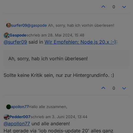
0
surfer09
@
gaspode
Ah, sorry, hab ich vorhin überlesen!
Gaspode
schrieb am
28. Mai 2024, 15:48
zuletzt editiert von
Offline
@
surfer09
said in
Wir Empfehlen: Node.js 20.x :-)
:
Ah, sorry, hab ich vorhin überlesen!
Sollte keine Kritik sein, nur zur Hintergrundinfo. :)
0
Hallo alle zusammen,
apollon77
Pedder007
schrieb am
3. Juni 2024, 13:44
mal wieder ist ein Jahr ins Land gegangen und das
zuletzt editiert von
Offline
@
apollon77
und alle anderen!
bedeutet das es wieder Neuigkeiten gibt was die bei
der Node.js Version angeht.
Node.js 20 wurde letztes Jahr veröffentlicht, seit
Hat gerade via 'iob nodejs-update 20' alles ganz