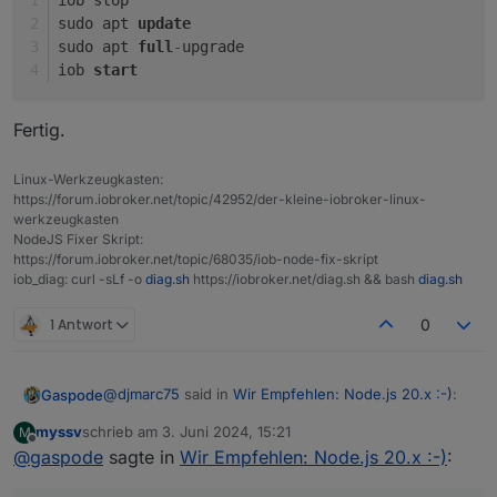
iob stop
sudo apt 
update
sudo apt 
full
-
upgrade
iob 
start
Fertig.
Linux-Werkzeugkasten:
https://forum.iobroker.net/topic/42952/der-kleine-iobroker-linux-
werkzeugkasten
NodeJS Fixer Skript:
https://forum.iobroker.net/topic/68035/iob-node-fix-skript
iob_diag: curl -sLf -o
diag.sh
https://iobroker.net/diag.sh && bash
diag.sh
1 Antwort
0
@
djmarc75
said in
Wir Empfehlen: Node.js 20.x :-)
:
Gaspode
myssv
schrieb am
3. Juni 2024, 15:21
M
zuletzt editiert von
Offline
@
gaspode
sagte in
Kann man ignorieren und ist in der neuen
Wir Empfehlen: Node.js 20.x :-)
:
Version 8.4.2 vom JavaSkriptAdapter behoben.
@
myssv