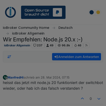
Weiter zum Inhalt
ioBroker Community Home
Deutsch
ioBroker Allgemein
Wir Empfehlen: Node.js 20.x :-)
ioBroker Allgemein
237
49
96.8k
46
Anmelden zum Antworten
ManfredHi
schrieb am
28. Mai 2024, 07:15
M
zuletzt editiert von
Offline
heisst das jetzt mit node.js 20 funktioniert der switchbot
wieder, oder hab ich das falsch verstanden ?
0