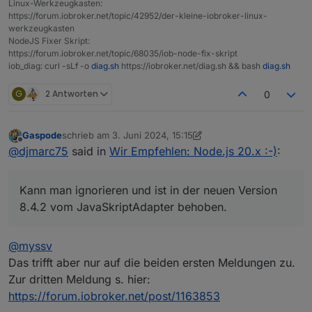
Linux-Werkzeugkasten:
https://forum.iobroker.net/topic/42952/der-kleine-iobroker-linux-
werkzeugkasten
NodeJS Fixer Skript:
https://forum.iobroker.net/topic/68035/iob-node-fix-skript
iob_diag: curl -sLf -o
diag.sh
https://iobroker.net/diag.sh && bash
diag.sh
G
2 Antworten
0
Gaspode
schrieb am
3. Juni 2024, 15:15
zuletzt editiert von Gaspode
6. März 2024, 17:17
Offline
@
djmarc75
said in
Wir Empfehlen: Node.js 20.x :-)
:
Wie sind die Werte bei Node-js und NPM in Klammern
Kann man ignorieren und ist in der neuen Version
nun zu beurteilen?
Achtung, du bist schon wieder der Zeit hinterher oder
8.4.2 vom JavaSkriptAdapter behoben.
einfach nur versuchs mal wirst ja sehen obs klappt :-)
Ist zum jetzigen Zeitpunkt schon Handlungsbedarf oder,
@
myssv
wenn nein, wann wird es ernst?
Viele Grüße Duffy
Das trifft aber nur auf die beiden ersten Meldungen zu.
Zur dritten Meldung s. hier:
https://forum.iobroker.net/post/1163853