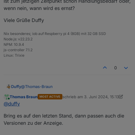
Ist zum jetzigen Zeitpunkt schon Handlungsbedarf oder,
wenn nein, wann wird es ernst?
Viele Grüße Duffy
Nix besonderes; iob auf Respberry pi 4 (8GB) mit 32 GB SSD
Node.js: v22.23.2
NPM: 10.9.4
js-controller 7.1.2
Linux: Trixie
0
@
Thomas-Braun
Duffy
Thomas Braun
schrieb am
3. Juni 2024, 15:13
MOST ACTIVE
In der Übersicht schaut das bei mir jetzt so aus:
zuletzt editiert von Thomas Braun
6. M
Online
@
duffy
Bring es auf den letzten Stand, dann passen auch die
Versionen zu der Anzeige.