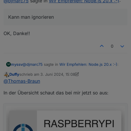
@
djmarc75
sagte in
Wir Empfehlen: Node.js 20.x :-)
:
Du wohnst in einer Zone wo es diese beiden Astros
Kann man ignorieren
im Moment nicht gibt.
Kann man ignorieren und ist in der neuen Version
8.4.2 vom JavaSkriptAdapter behoben.
OK, Danke!!
0
@
djmarc75
sagte in
Wir Empfehlen: Node.js 20.x :-)
:
myssv
M
Duffy
schrieb am
3. Juni 2024, 15:08
zuletzt editiert von Duffy
6. März 2024, 17:09
Offline
Kann man ignorieren
@
Thomas-Braun
In der Übersicht schaut das bei mir jetzt so aus:
OK, Danke!!