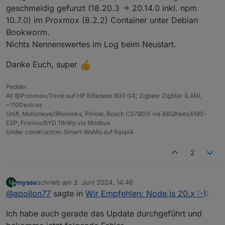
Oktober LTS und ist inzwischen unseren
geschmeidig gefunzt (18.20.3 -> 20.14.0 inkl. npm
Erfahrungen nach stabil und es sind keine Probleme
Aus diesem Grund wollen wir empfehlen auch Eure
10.7.0) im Proxmox (8.2.2) Container unter Debian
bisher bekannt.
Systeme auf Node.js 20 zu aktualisieren bzw neue
Bookworm.
Installationen gleich mit Node.js 20 zu machen.
Wir werden in den nächsten Tagen (!) die
Es gibt keinen Grund zur Hektik! Node.js 18 ist auch
einschlägigen Stellen wie Admin, Info-Adapter,
Nichts Nennenswertes im Log beim Neustart.
noch vollkommen ok und stabil, es muss als niemand
Installer u.ä. anpassen das diese Node.js 20
Am Ende gilt weiterhin
Panik bekommen :-) Auch der kommende js-
ebenfalls empfehlen bzw bei Neuinstallationen
https://forum.iobroker.net/topic/64032/update-
Danke Euch, super
controller 6 wird weiterhin Node.js 18 unterstützen -
automatisch mit installieren. Bezüglich Docker bin ich
nodejs-best-practise-supported-14-16-und-18
und
Ingo
dort wird nur Node.js 16 rausfallen.
mit @buanet ebenfalls im Gespräch.
auch "iob nodejs-update" ist ein einfacher Weg für
Pedder
das Update.
All @Proxmox/Trixie auf HP Elitedesk 800 G4; Zigbee: ZigStar (LAN),
~110Devices
Unifi, Motioneye/3Reolinks, PiHole, Bosch CS7800i via BBQKees/EMS-
ESP, Fronius/BYD 11kWp via Modbus
Under construction: Smart-WoMo auf Raspi4
2
myssv
schrieb am
3. Juni 2024, 14:46
M
zuletzt editiert von
Offline
@
apollon77
sagte in
Wir Empfehlen: Node.js 20.x :-)
:
Ich habe auch gerade das Update durchgeführt und