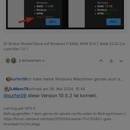
IO-Broker Master/Slave auf Windows 11 64bit, NPM 10.9.7, Node 22.22.2 js-
controller 7.0.7
2 Antworten
0
Ich habe meine Windows Maschinen gerade auch auf
surfer09
Node 20.13.1 hochgezogen.
DJMarc75
schrieb am
28. Mai 2024, 15:44
Was mir aufgefallen ist (siehe Pfeil). Ansonsten
zuletzt editiert von
Offline
@
surfer09
diese Version 10.5.2 ist korrekt.
scheint alles zu laufen.
Lehrling seit 1975 !!!
Beitrag geholfen ? dann gerne ein upvote rechts unten im Beitrag klicken ;)
https://forum.iobroker.net/topic/51555/hinweise-f%C3%BCr-gute-
forenbeitr%C3%A4ge