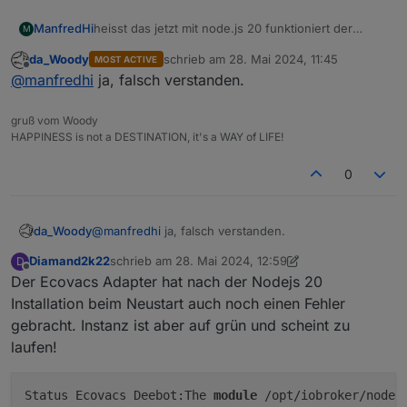
ManfredHi
heisst das jetzt mit node.js 20 funktioniert der
M
switchbot wieder, oder hab ich das falsch
da_Woody
schrieb am
28. Mai 2024, 11:45
MOST ACTIVE
verstanden ?
zuletzt editiert von
Offline
@
manfredhi
ja, falsch verstanden.
gruß vom Woody
HAPPINESS is not a DESTINATION, it's a WAY of LIFE!
0
da_Woody
@
manfredhi
ja, falsch verstanden.
Diamand2k22
schrieb am
28. Mai 2024, 12:59
D
zuletzt editiert von Negalein
Offline
Der Ecovacs Adapter hat nach der Nodejs 20
Installation beim Neustart auch noch einen Fehler
gebracht. Instanz ist aber auf grün und scheint zu
laufen!
Status Ecovacs Deebot:The 
module
 /opt/iobroker/node_