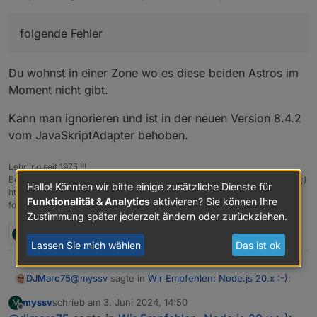
javascript.0

	2024-06-03 16:39:27.678	error	[sunTimeSch
folgende Fehler
Ansonsten scheint alles zu funktionieren.
javascript.0

	2024-06-03 16:39:27.677	error	[sunTimeSch
Du wohnst in einer Zone wo es diese beiden Astros im
Moment nicht gibt.
ecovacs-deebot.0

Kann man ignorieren und ist in der neuen Version 8.4.2
vom JavaSkriptAdapter behoben.
Lehrling seit 1975 !!!
Beitrag geholfen ? dann gerne ein upvote rechts unten im Beitrag klicken ;)
Hallo! Könnten wir bitte einige zusätzliche Dienste für
https://forum.iobroker.net/topic/51555/hinweise-f%C3%BCr-gute-
Funktionalität & Analytics
aktivieren? Sie können Ihre
forenbeitr%C3%A4ge
Zustimmung später jederzeit ändern oder zurückziehen.
M
2 Antworten
1
Lassen Sie mich wählen
Das ist ok
@
myssv
sagte in
Wir Empfehlen: Node.js 20.x :-)
:
DJMarc75
myssv
schrieb am
3. Juni 2024, 14:50
M
zuletzt editiert von
Offline
folgende Fehler