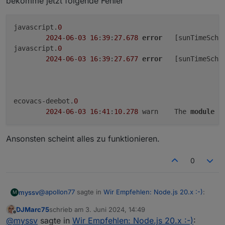
bekomme jetzt folgende Fehler
javascript.
0
2024
-
06
-
03
16
:
39
:
27.678
error
	[sunTimeSche
javascript.
0
2024
-
06
-
03
16
:
39
:
27.677
error
	[sunTimeSche
ecovacs-deebot.
0
2024
-
06
-
03
16
:
41
:
10.278
	warn	The 
module
'
Ansonsten scheint alles zu funktionieren.
0
@
apollon77
sagte in
Wir Empfehlen: Node.js 20.x :-)
:
myssv
M
DJMarc75
schrieb am
3. Juni 2024, 14:49
Ich habe auch gerade das Update durchgeführt und
zuletzt editiert von
Offline
@
myssv
sagte in
Wir Empfehlen: Node.js 20.x :-)
:
bekomme jetzt folgende Fehler