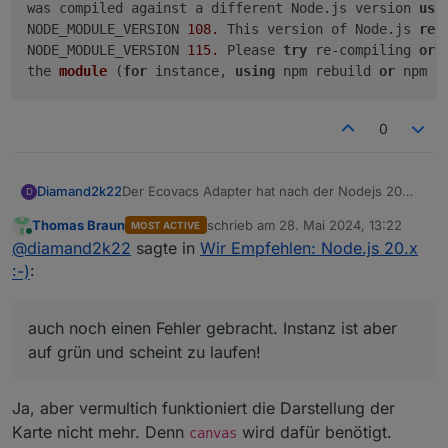
was compiled against a different Node.js version 
usi
NODE_MODULE_VERSION 
108.
 This version of Node.js 
req
NODE_MODULE_VERSION 
115.
 Please 
try
 re-compiling 
or
 
the 
module
(
for
 instance, 
using
 npm rebuild 
or
 npm i
0
Der Ecovacs Adapter hat nach der Nodejs 20
Diamand2k22
D
Installation beim Neustart auch noch einen
Thomas Braun
schrieb am
28. Mai 2024, 13:22
MOST ACTIVE
Fehler gebracht. Instanz ist aber auf grün und
Status Ecovacs Deebot:The module /opt/iob
zuletzt editiert von
Online
@
diamand2k22
sagte in
Wir Empfehlen: Node.js 20.x
scheint zu laufen!
was compiled against a different Node.js 
NODE_MODULE_VERSION 108. This version of 
:-)
:
NODE_MODULE_VERSION 115. Please try re-co
auch noch einen Fehler gebracht. Instanz ist aber
auf grün und scheint zu laufen!
Ja, aber vermultich funktioniert die Darstellung der
Karte nicht mehr. Denn
wird dafür benötigt.
canvas