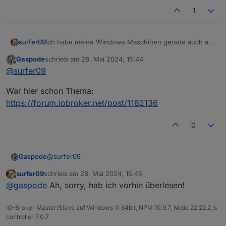
1
Ich habe meine Windows Maschinen gerade auch auf
surfer09
Node 20.13.1 hochgezogen.
Gaspode
schrieb am
28. Mai 2024, 15:44
Was mir aufgefallen ist (siehe Pfeil). Ansonsten
zuletzt editiert von
Offline
@
surfer09
scheint alles zu laufen.
War hier schon Thema:
https://forum.iobroker.net/post/1162136
0
@
surfer09
Gaspode
surfer09
schrieb am
28. Mai 2024, 15:45
War hier schon Thema:
zuletzt editiert von
Offline
@
gaspode
Ah, sorry, hab ich vorhin überlesen!
https://forum.iobroker.net/post/1162136
IO-Broker Master/Slave auf Windows 11 64bit, NPM 10.9.7, Node 22.22.2 js-
controller 7.0.7