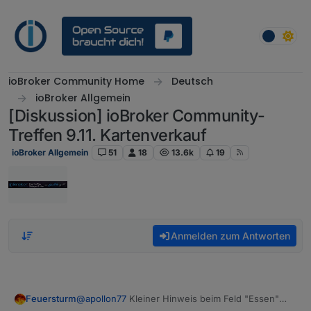
Weiter zum Inhalt
ioBroker Community Home
Deutsch
ioBroker Allgemein
[Diskussion] ioBroker Community-
Treffen 9.11. Kartenverkauf
ioBroker Allgemein
51
18
13.6k
19
Anmelden zum Antworten
Feuersturm
@
apollon77
Kleiner Hinweis beim Feld "Essen"