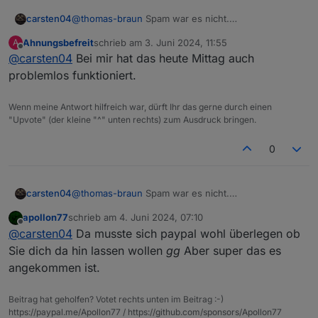
carsten04
@
thomas-braun
Spam war es nicht.
@
apollon77
Kannst Du mal schauen was da schief
Ahnungsbefreit
schrieb am
3. Juni 2024, 11:55
A
gegangen ist?
zuletzt editiert von
Offline
@
carsten04
Bei mir hat das heute Mittag auch
Email mit Ticket hat wohl noch einen Umweg
genommen :-) und ist jetzt da.
problemlos funktioniert.
Wenn meine Antwort hilfreich war, dürft Ihr das gerne durch einen
"Upvote" (der kleine "^" unten rechts) zum Ausdruck bringen.
0
carsten04
@
thomas-braun
Spam war es nicht.
@
apollon77
Kannst Du mal schauen was da schief
apollon77
schrieb am
4. Juni 2024, 07:10
gegangen ist?
zuletzt editiert von
Offline
@
carsten04
Da musste sich paypal wohl überlegen ob
Email mit Ticket hat wohl noch einen Umweg
genommen :-) und ist jetzt da.
Sie dich da hin lassen wollen
gg
Aber super das es
angekommen ist.
Beitrag hat geholfen? Votet rechts unten im Beitrag :-)
https://paypal.me/Apollon77 / https://github.com/sponsors/Apollon77