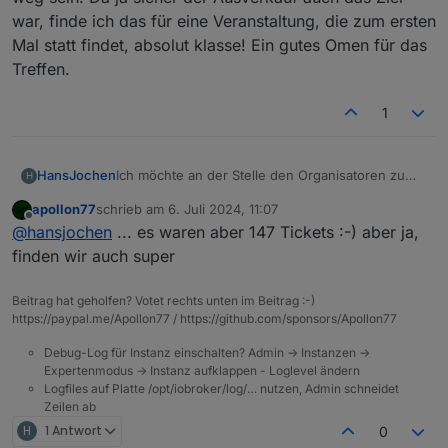
war, finde ich das für eine Veranstaltung, die zum ersten
Mal statt findet, absolut klasse! Ein gutes Omen für das
Treffen.
1
Ich möchte an der Stelle den Organisatoren zu
HansJochen
H
der präzisen Schätzung gratulieren!
apollon77
schrieb am
6. Juli 2024, 11:07
1 Monat nach Verkaufsstart sind von den 71
zuletzt editiert von
Offline
@
hansjochen
... es waren aber 147 Tickets :-) aber ja,
Tickets noch 7 übrig, die werden bis Monatsende
sicher auch weg sein. Da ja sicher der
finden wir auch super
Ausverkauf auch das Ziel war, finde ich das für
eine Veranstaltung, die zum ersten Mal statt
Beitrag hat geholfen? Votet rechts unten im Beitrag :-)
findet, absolut klasse! Ein gutes Omen für das
https://paypal.me/Apollon77 / https://github.com/sponsors/Apollon77
Treffen.
Debug-Log für Instanz einschalten? Admin -> Instanzen ->
Expertenmodus -> Instanz aufklappen - Loglevel ändern
Logfiles auf Platte /opt/iobroker/log/… nutzen, Admin schneidet
Zeilen ab
H
1 Antwort
0