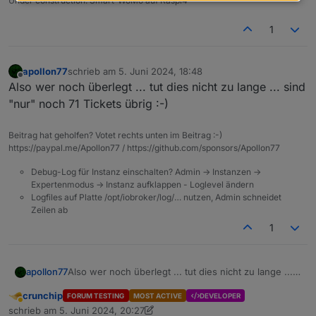
Under construction: Smart-WoMo auf Raspi4
Wohl ist gesorgt.
Alle Informationen und die Karten
bisher geplanten Vorträgen haben wir unter
Wir suchen auch immer noch Vorträge! Wer einen
dafür gibt es unter
https://usertreffen.iobroker.in
https://usertreffen.iobroker.in/#agenda
Vortrag halten möchte meldet sich bitte mit dem
1
bereitgestellt.
Thema über die Webseite an oder sendet uns eine
Bei Fragen, die die FAQ nicht beantwortet oder zur
E-Mail an
solingen@iobroker.com
.
Diskussion bitte diesen Thread nutzen.
Wir freuen uns auf Euch!
apollon77
schrieb am
5. Juni 2024, 18:48
zuletzt editiert von
Offline
Also wer noch überlegt ... tut dies nicht zu lange ... sind
Euer ioBroker Team
"nur" noch 71 Tickets übrig :-)
Beitrag hat geholfen? Votet rechts unten im Beitrag :-)
https://paypal.me/Apollon77 / https://github.com/sponsors/Apollon77
Debug-Log für Instanz einschalten? Admin -> Instanzen ->
Expertenmodus -> Instanz aufklappen - Loglevel ändern
Logfiles auf Platte /opt/iobroker/log/… nutzen, Admin schneidet
Zeilen ab
1
apollon77
Also wer noch überlegt ... tut dies nicht zu lange ...
sind "nur" noch 71 Tickets übrig :-)
crunchip
FORUM TESTING
MOST ACTIVE
DEVELOPER
Abwesend
schrieb am
5. Juni 2024, 20:27