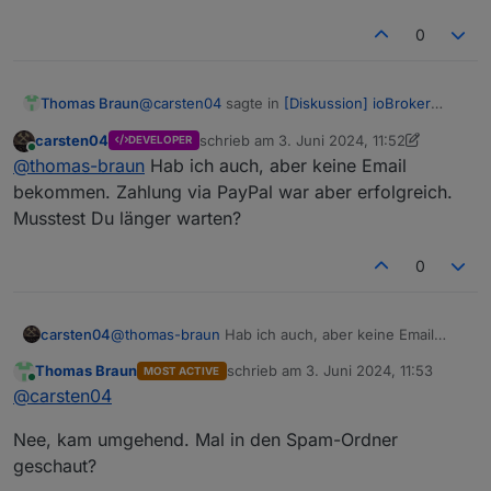
0
@
carsten04
sagte in
[Diskussion] ioBroker
Thomas Braun
Community-Treffen 9.11. Kartenverkauf
:
carsten04
schrieb am
3. Juni 2024, 11:52
DEVELOPER
zuletzt editiert von carsten04
6. März 2024
Online
Wie bekommt man denn die Tickets? Nach
@
thomas-braun
Hab ich auch, aber keine Email
Zahlungseingang?
bekommen. Zahlung via PayPal war aber erfolgreich.
Per Email. Hab meins per PayPal bezahlt.
Musstest Du länger warten?
0
carsten04
@
thomas-braun
Hab ich auch, aber keine Email
bekommen. Zahlung via PayPal war aber
Thomas Braun
schrieb am
3. Juni 2024, 11:53
MOST ACTIVE
erfolgreich. Musstest Du länger warten?
zuletzt editiert von
Online
@
carsten04
Nee, kam umgehend. Mal in den Spam-Ordner
geschaut?