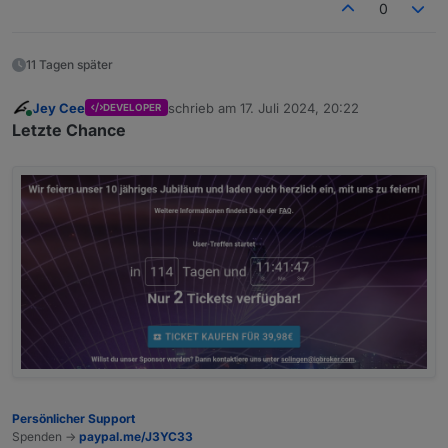
0
11 Tagen später
Jey Cee
schrieb am
17. Juli 2024, 20:22
DEVELOPER
zuletzt editiert von
Online
Letzte Chance
Persönlicher Support
Spenden ->
paypal.me/J3YC33