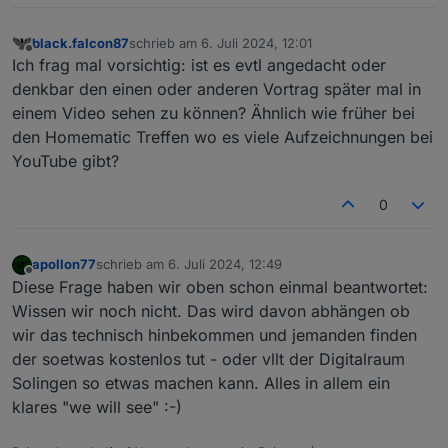
black.falcon87
schrieb am
6. Juli 2024, 12:01
zuletzt editiert von
Offline
Ich frag mal vorsichtig: ist es evtl angedacht oder
denkbar den einen oder anderen Vortrag später mal in
einem Video sehen zu können? Ähnlich wie früher bei
den Homematic Treffen wo es viele Aufzeichnungen bei
YouTube gibt?
0
apollon77
schrieb am
6. Juli 2024, 12:49
zuletzt editiert von
Offline
Diese Frage haben wir oben schon einmal beantwortet:
Wissen wir noch nicht. Das wird davon abhängen ob
wir das technisch hinbekommen und jemanden finden
der soetwas kostenlos tut - oder vllt der Digitalraum
Solingen so etwas machen kann. Alles in allem ein
klares "we will see" :-)