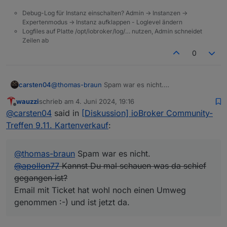
Debug-Log für Instanz einschalten? Admin -> Instanzen ->
Expertenmodus -> Instanz aufklappen - Loglevel ändern
Logfiles auf Platte /opt/iobroker/log/… nutzen, Admin schneidet
Zeilen ab
0
carsten04
@
thomas-braun
Spam war es nicht.
@
apollon77
Kannst Du mal schauen was da schief
wauzzi
schrieb am
4. Juni 2024, 19:16
gegangen ist?
zuletzt editiert von
Offline
@
carsten04
said in
[Diskussion] ioBroker Community-
Email mit Ticket hat wohl noch einen Umweg
genommen :-) und ist jetzt da.
Treffen 9.11. Kartenverkauf
:
@
thomas-braun
Spam war es nicht.
@
apollon77
Kannst Du mal schauen was da schief
gegangen ist?
Email mit Ticket hat wohl noch einen Umweg
genommen :-) und ist jetzt da.