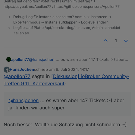
Beitrag hat geholfen? Votet rechts unten im Beitrag :-)
https://paypal.me/Apollon77 / https://github.com/sponsors/Apollon77
Debug-Log für Instanz einschalten? Admin -> Instanzen ->
Expertenmodus -> Instanz aufklappen - Loglevel ändern
Logfiles auf Platte /opt/iobroker/log/… nutzen, Admin schneidet
Zeilen ab
1
apollon77
@
hansjochen
... es waren aber 147 Tickets :-) aber
ja, finden wir auch super
HansJochen
schrieb am
6. Juli 2024, 14:17
H
zuletzt editiert von
Offline
@
apollon77
sagte in
[Diskussion] ioBroker Community-
Treffen 9.11. Kartenverkauf
:
@
hansjochen
... es waren aber 147 Tickets :-) aber
ja, finden wir auch super
Noch besser. Wollte die Schätzung nicht schmälern ;-)