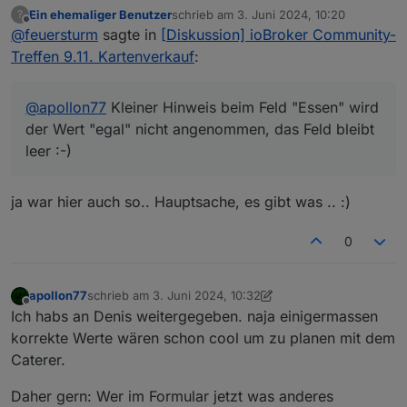
wird der Wert "egal" nicht angenommen, das Feld
Ein ehemaliger Benutzer
schrieb am
3. Juni 2024, 10:20
?
bleibt leer :-)
zuletzt editiert von
Offline
@
feuersturm
sagte in
[Diskussion] ioBroker Community-
Treffen 9.11. Kartenverkauf
:
@
apollon77
Kleiner Hinweis beim Feld "Essen" wird
der Wert "egal" nicht angenommen, das Feld bleibt
leer :-)
ja war hier auch so.. Hauptsache, es gibt was .. :)
0
apollon77
schrieb am
3. Juni 2024, 10:32
zuletzt editiert von apollon77
6. März 2024, 12:52
Offline
Ich habs an Denis weitergegeben. naja einigermassen
korrekte Werte wären schon cool um zu planen mit dem
Caterer.
Daher gern: Wer im Formular jetzt was anderes