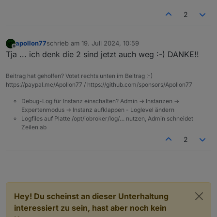
2
apollon77
schrieb am
19. Juli 2024, 10:59
zuletzt editiert von
Offline
Tja ... ich denk die 2 sind jetzt auch weg :-) DANKE!!
Beitrag hat geholfen? Votet rechts unten im Beitrag :-)
https://paypal.me/Apollon77 / https://github.com/sponsors/Apollon77
Debug-Log für Instanz einschalten? Admin -> Instanzen ->
Expertenmodus -> Instanz aufklappen - Loglevel ändern
Logfiles auf Platte /opt/iobroker/log/… nutzen, Admin schneidet
Zeilen ab
2
Hey! Du scheinst an dieser Unterhaltung
interessiert zu sein, hast aber noch kein