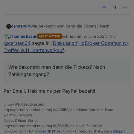
0
carsten04
Wie bekommt man denn die Tickets? Nach
Zahlungseingang?
Thomas Braun
schrieb am
3. Juni 2024, 11:51
MOST ACTIVE
zuletzt editiert von
Online
@
carsten04
sagte in
[Diskussion] ioBroker Community-
Treffen 9.11. Kartenverkauf
:
Wie bekommt man denn die Tickets? Nach
Zahlungseingang?
Per Email. Hab meins per PayPal bezahlt.
Linux-Werkzeugkasten:
https://forum.iobroker.net/topic/42952/der-kleine-iobroker-linux-
werkzeugkasten
NodeJS Fixer Skript:
https://forum.iobroker.net/topic/68035/iob-node-fix-skript
iob_diag: curl -sLf -o
diag.sh
https://iobroker.net/diag.sh && bash
diag.sh