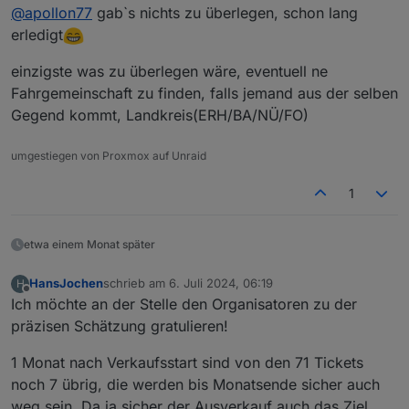
zuletzt editiert von crunchip
6. Mai 2024, 22:31
@
apollon77
gab`s nichts zu überlegen, schon lang
erledigt
einzigste was zu überlegen wäre, eventuell ne
Fahrgemeinschaft zu finden, falls jemand aus der selben
Gegend kommt, Landkreis(ERH/BA/NÜ/FO)
umgestiegen von Proxmox auf Unraid
1
etwa einem Monat später
HansJochen
schrieb am
6. Juli 2024, 06:19
H
zuletzt editiert von
Offline
Ich möchte an der Stelle den Organisatoren zu der
präzisen Schätzung gratulieren!
1 Monat nach Verkaufsstart sind von den 71 Tickets
noch 7 übrig, die werden bis Monatsende sicher auch
weg sein. Da ja sicher der Ausverkauf auch das Ziel