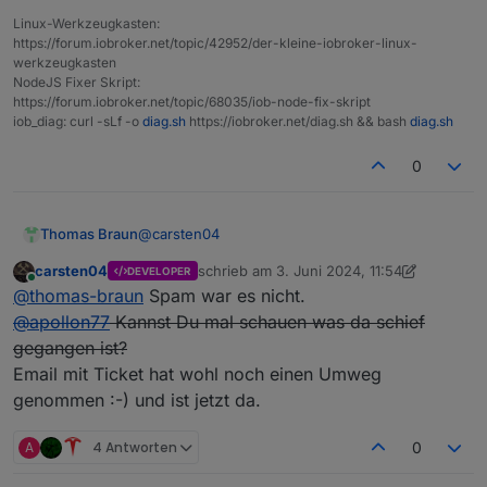
Linux-Werkzeugkasten:
https://forum.iobroker.net/topic/42952/der-kleine-iobroker-linux-
werkzeugkasten
NodeJS Fixer Skript:
https://forum.iobroker.net/topic/68035/iob-node-fix-skript
iob_diag: curl -sLf -o
diag.sh
https://iobroker.net/diag.sh && bash
diag.sh
0
@
carsten04
Thomas Braun
carsten04
schrieb am
3. Juni 2024, 11:54
DEVELOPER
Nee, kam umgehend. Mal in den Spam-Ordner
zuletzt editiert von carsten04
6. März 2024
Online
@
thomas-braun
Spam war es nicht.
geschaut?
@
apollon77
Kannst Du mal schauen was da schief
gegangen ist?
Email mit Ticket hat wohl noch einen Umweg
genommen :-) und ist jetzt da.
A
4 Antworten
0