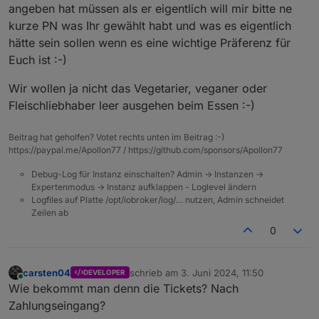
angeben hat müssen als er eigentlich will mir bitte ne
kurze PN was Ihr gewählt habt und was es eigentlich
hätte sein sollen wenn es eine wichtige Präferenz für
Euch ist :-)
Wir wollen ja nicht das Vegetarier, veganer oder
Fleischliebhaber leer ausgehen beim Essen :-)
Beitrag hat geholfen? Votet rechts unten im Beitrag :-)
https://paypal.me/Apollon77 / https://github.com/sponsors/Apollon77
Debug-Log für Instanz einschalten? Admin -> Instanzen ->
Expertenmodus -> Instanz aufklappen - Loglevel ändern
Logfiles auf Platte /opt/iobroker/log/… nutzen, Admin schneidet
Zeilen ab
0
carsten04
schrieb am
3. Juni 2024, 11:50
DEVELOPER
zuletzt editiert von
Online
Wie bekommt man denn die Tickets? Nach
Zahlungseingang?