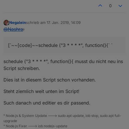
0
Negalein
schrieb am
17. Jan. 2019, 14:09
zuletzt editiert von
Offline
@
Nashra
:
[`~~[code]~~schedule ("3 * * * *", function(){` `
schedule ("3 * * * *", function(){ musst du nicht neu ins
Script schreiben.
Dies ist in diesem Script schon vorhanden.
Steht ziemlich weit unten im Script!
Such danach und editier es dir passend.
° Node.js & System Update ---> sudo apt update, iob stop, sudo apt full-
upgrade
° Node.js Fixer ---> iob nodejs-update