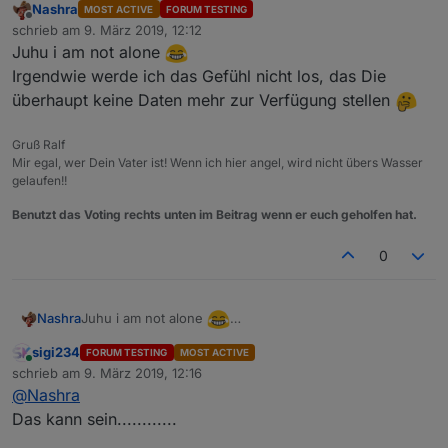
Nashra
MOST ACTIVE
FORUM TESTING
Offline
schrieb am
9. März 2019, 12:12
    warnings.sort(function(a,b){
zuletzt editiert von
Juhu i am not alone
var
asort
=
 a.severity; 
Irgendwie werde ich das Gefühl nicht los, das Die
var
bsort
=
 b.severity;
überhaupt keine Daten mehr zur Verfügung stellen
return
 bsort-asort;
    });
Gruß Ralf
Mir egal, wer Dein Vater ist! Wenn ich hier angel, wird nicht übers Wasser
gelaufen!!
    dwmlog(JSON.stringify(warnings));
Benutzt das Voting rechts unten im Beitrag wenn er euch geholfen hat.
for
 (i=
0
; i<numOfWarnings; i++) {
0
if
 (i<warnings.length) {
            setState(AreaChannelId+
".warning."
+
            setState(AreaChannelId+
".warning."
+
Juhu i am not alone
Nashra
            setState(AreaChannelId+
".warning."
+
Irgendwie werde ich das Gefühl nicht los, das Die
            setState(AreaChannelId+
".warning."
+
sigi234
FORUM TESTING
MOST ACTIVE
überhaupt keine Daten mehr zur Verfügung stellen
Online
            setState(AreaChannelId+
".warning."
+
schrieb am
9. März 2019, 12:16
zuletzt editiert von
            setState(AreaChannelId+
".warning."
+
@
Nashra
            setState(AreaChannelId+
".warning."
+
Das kann sein............
            setState(AreaChannelId+
".warning."
+