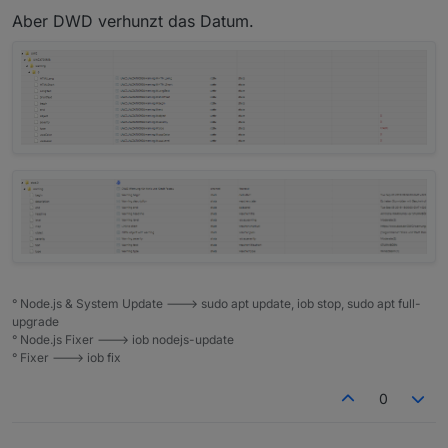
this
.uwzUrgency = getUWZUrgency(w.payload.l
Aber DWD verhunzt das Datum.
this
.uwzColor = getLevelColor(
this
.uwzLevel
var
x
=
this
;
this
.HTMLShort = createHTMLShort(x);
this
.HTMLLong  = createHTMLLong(x);
}
function 
processData
(Area,data)
 {
if
 (!data) {
return
;
    }
var
 AreaChannelId=ChannelId+
"."
+Area;
var
thedata
=
 JSON.parse(data);
° Node.js & System Update ---> sudo apt update, iob stop, sudo apt full-
var
 warnings= [];
upgrade
° Node.js Fixer ---> iob nodejs-update
if
 (thedata.results.length>
0
) {
° Fixer ---> iob fix
for
 (i=
0
; i<thedata.results.length; i++
            warnings.push(
new
processResultEntr
0
        }
    }