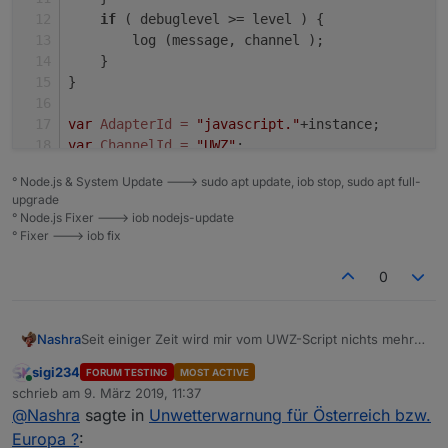
if
 ( debuglevel >= level ) {
        log (message, channel );
    }
}
var
AdapterId
=
"javascript."
+instance;
var
ChannelId
=
"UWZ"
;
° Node.js & System Update ---> sudo apt update, iob stop, sudo apt full-
var
forceInitStates
=
false
;
upgrade
var
numOfWarnings
=
3
;
° Node.js Fixer ---> iob nodejs-update
° Fixer ---> iob fix
var
 url=
'http://feed.alertspro.meteogroup.com/A
0
/********************* Hier die Warnzellen-Id's
var
warncellid
=
 [
'UWZAT00928'
];
Nashra
Seit einiger Zeit wird mir vom UWZ-Script nichts mehr
/**********************************************
angezeigt. DWD und andere geben
sigi234
FORUM TESTING
MOST ACTIVE
Unwetterwarnungen raus
Online
schrieb am
9. März 2019, 11:37
aber hier bei mir tut sich gar nichts. Hat das sonst noch
zuletzt editiert von
@
Nashra
sagte in
Unwetterwarnung für Österreich bzw.
jemand hier.
var
 UWZTypesArray=[
"n/a"
,
"unbekannt"
,
"Sturm/Ork
Europa ?
: