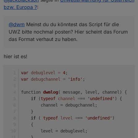
dy)/(response.statuscode="="
bzw. Europa ?
:
200)/processdata(body);/<e="">
</thedata.results.length;></n;>
! ... object drin und begin und end sind lesbar.
@
dwm
Meinst du du könntest das Script für die
! Bitte aus der Zeile
UWZ bitte nochmal posten? Hier scheint das Forum
~~[code]~~var forceInitStates = true;
das Format verhaut zu haben.
[/code]
nach dem ersten Mal laufenlassen wieder ein
~~[code]~~var forceInitStates = false;
hier ist es!
[/code]
! machen - dient dazu, das Neuanlegen der
Datenpunkte für begin und end zu erzwingen, da
var
debuglevel
=
4
;
sich ja der Typ geändert hat.
var
debugchannel
=
'info'
;
! CU
! Werner[/i][/i][/i][/i][/i][/i][/i]
function 
dwmlog
( message, level, channel)
 {
if
 (
typeof
channel
=
== 
'undefined'
) {
        channel = debugchannel;
    }
if
 ( 
typeof
level
=
== 
'undefined'
)
    {
        level = debuglevel;
    }