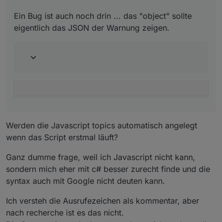
AREAXXX'; !
url=url.replace("XXXAREAXXX",warncellid)
Ein Bug ist auch noch drin ... das "object" sollte
; ! function createStates(n){ for (var
eigentlich das JSON der Warnung zeigen.
i=0; i<n;
i++)/{/createstate(channelid+".warning."
+i+".name","",forceinitstates,
{type:/'string'});/createstate(channelid
+".warning."+i+".text","",forceinitstate
s,
{type:/createstate(channelid+".warning."
+i+".shorttext","",forceinitstates,
{type:/createstate(channelid+".warning."
+i+".longtext","",forceinitstates,
Werden die Javascript topics automatisch angelegt
{type:/createstate(channelid+".warning."
wenn das Script erstmal läuft?
+i+".object","",forceinitstates,
{type:/createstate(channelid+".warning."
+i+".begin",0,forceinitstates,
Ganz dumme frage, weil ich Javascript nicht kann,
{type:/createstate(channelid+".warning."
sondern mich eher mit c# besser zurecht finde und die
+i+".end",0,forceinitstates,
syntax auch mit Google nicht deuten kann.
{type:/createstate(channelid+".warning."
+i+".severity",0,forceinitstates,
Ich versteh die Ausrufezeichen als kommentar, aber
{type:/'number'});/createstate(channelid
nach recherche ist es das nicht.
+".warning."+i+".type",0,forceinitstates
,