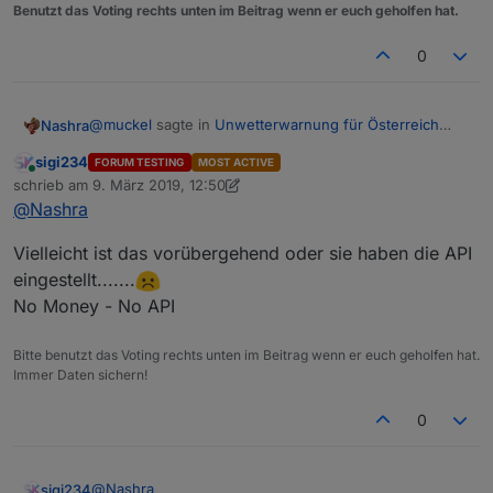
Benutzt das Voting rechts unten im Beitrag wenn er euch geholfen hat.
0
@
muckel
sagte in
Unwetterwarnung für Österreich
Nashra
bzw. Europa ?
:
sigi234
FORUM TESTING
MOST ACTIVE
Online
eher weil kein unwetter naht. ;-)
schrieb am
9. März 2019, 12:50
zuletzt editiert von sigi234
3. Sept. 2019, 13:50
@
Nashra
Habe 10 Orte getestet wo Unwetter gemeldet werden,
Vielleicht ist das vorübergehend oder sie haben die API
aber in den Datenpunkten wird nichts eingetragen
eingestellt.......
No Money - No API
Bitte benutzt das Voting rechts unten im Beitrag wenn er euch geholfen hat.
Immer Daten sichern!
0
@
Nashra
sigi234