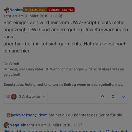
setstate(channelid+".warning."+i+".longt
ext",warnings[i].longtext);/setstate(cha
Nashra
MOST ACTIVE
FORUM TESTING
nnelid+".warning."+i+".shorttext",warnin
Offline
schrieb am
9. März 2019, 11:01
zuletzt editiert von Nashra
3. Sept. 2019, 12:06
gs[i].shorttext);/setstate(channelid+".w
Seit einiger Zeit wird mir vom UWZ-Script nichts mehr
arning."+i+".object","
angezeigt. DWD und andere geben Unwetterwarnungen
{}");/setstate(channelid+".warning."+i+"
.begin",warnings[i].begin);/setstate(cha
raus
nnelid+".warning."+i+".end",warnings[i].
aber hier bei mir tut sich gar nichts. Hat das sonst noch
end);/setstate(channelid+".warning."+i+"
jemand hier.
.severity",warnings[i].severity);/setsta
te(channelid+".warning."+i+".type",warni
ngs[i].type);/else/setstate(channelid+".
Gruß Ralf
warning."+i+".longtext","");/setstate(ch
Mir egal, wer Dein Vater ist! Wenn ich hier angel, wird nicht übers Wasser
gelaufen!!
annelid+".warning."+i+".shorttext","");/
setstate(channelid+".warning."+i+".begin
Benutzt das Voting rechts unten im Beitrag wenn er euch geholfen hat.
",0);/setstate(channelid+".warning."+i+"
.end",0);/setstate(channelid+".warning."
2 Antworten
0
+i+".severity",0);/setstate(channelid+".
warning."+i+".type",0);/createstates(num
ofwarnings);/request="require('request')
;" schedule/("*/*",/function()
jackblackson
@
dwm
Meinst du du könntest das Script für die
{/request({/uri:/url,/method:/"get",/tim
UWZ bitte nochmal posten? Hier scheint das
Negalein
schrieb am
9. März 2019, 11:27
eout:/10000,/followredirect:/true,/maxre
Forum das Format verhaut zu haben.
zuletzt editiert von
Offline
directs:/},/function(error,/response,/bo
@
jackblackson
sagte in
Unwetterwarnung für Österreich