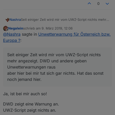
    html +=
"</h3>"
;
0
    html += 
"<p>Zeitraum von "
+formatDate(
new
D
    html += 
'<p>'
+w.LongText+
'</p>'
;
    html += 
"</div>"
;
Nashra
Seit einiger Zeit wird mir vom UWZ-Script nichts mehr
return
 html;    
angezeigt. DWD und andere geben
}
Negalein
schrieb am
9. März 2019, 12:06
Unwetterwarnungen raus
zuletzt editiert von
Offline
@
Nashra
sagte in
Unwetterwarnung für Österreich bzw.
aber hier bei mir tut sich gar nichts. Hat das sonst noch
function 
processResultEntry
(w)
 {
jemand hier.
Europa ?
:
this
.object = JSON.stringify(w);
Seit einiger Zeit wird mir vom UWZ-Script nichts
this
.begin=formatDate(
new
Date
(w.dtgStart*
1
mehr angezeigt. DWD und andere geben
this
.end=formatDate(
new
Date
(w.dtgEnd*
1000
)
Unwetterwarnungen raus
// dwmlog (formatDate(this.begin,"DD.MM.YYY
aber hier bei mir tut sich gar nichts. Hat das sonst
// dwmlog (formatDate(this.end,"DD.MM.YYYY 
noch jemand hier.
this
.LongText = w.payload.translationsLongT
this
.ShortText = w.payload.translationsShor
Ja, ist bei mir auch so!
DWD zeigt eine Warnung an.
this
.severity = w.severity;
this
.type = w.type;
UWZ-Script zeigt nichts an.
this
.uwzLevel = getUWZLevel(w.payload.level