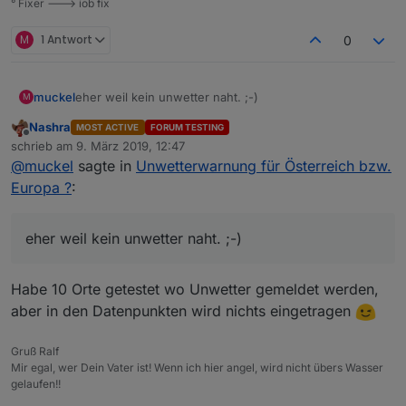
° Fixer ---> iob fix
M
1 Antwort
0
muckel
eher weil kein unwetter naht. ;-)
M
Nashra
MOST ACTIVE
FORUM TESTING
Offline
schrieb am
9. März 2019, 12:47
zuletzt editiert von
@
muckel
sagte in
Unwetterwarnung für Österreich bzw.
Europa ?
:
eher weil kein unwetter naht. ;-)
Habe 10 Orte getestet wo Unwetter gemeldet werden,
aber in den Datenpunkten wird nichts eingetragen
Gruß Ralf
Mir egal, wer Dein Vater ist! Wenn ich hier angel, wird nicht übers Wasser
gelaufen!!