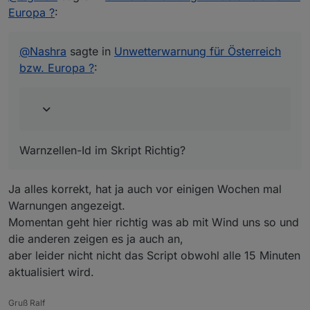
function 
getUWZLevel
(warnName)
{
Warnzellen-Id im Skript Richtig?
Unwetterwarnungen raus
Europa ?
:
var
result
=
 -
1
; 
// -1 is an error!
aber hier bei mir tut sich gar nichts. Hat das sonst
var
alert
=
 warnName.split(
"_"
);
noch jemand hier.
var
colors
=
 [
"green"
,
"darkgreen"
,
"yellow"
,
@
Nashra
sagte in
Unwetterwarnung für Österreich
bzw. Europa ?
:
if
 (alert[
0
]==
"notice"
) { result = 
1
; }
else
if
 (alert[
1
] == 
"forewarn"
) { result =
else
 {
        result = colors.indexOf(alert[
2
]);
    }
return
 result;
Warnzellen-Id im Skript Richtig?
}
Ja alles korrekt, hat ja auch vor einigen Wochen mal
function 
getUWZUrgency
(warnName)
{
Warnungen angezeigt.
var
result
=
0
;
Momentan geht hier richtig was ab mit Wind uns so und
var
alert
=
 warnName.split(
"_"
);
die anderen zeigen es ja auch an,
if
 (alert[
1
] == 
"forewarn"
) { 
aber leider nicht nicht das Script obwohl alle 15 Minuten
        result = 
1
; 
aktualisiert wird.
    }
else
 {
Gruß Ralf
        result = 
2
; 
// immediate;