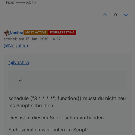
° Fixer ---> iob fix
0
Nashra
MOST ACTIVE
FORUM TESTING
Offline
schrieb am
17. Jan. 2019, 14:27
zuletzt editiert von
@
Negalein
:
@
Nashra
:
schedule ("3 * * * *", function(){ musst du nicht neu
ins Script schreiben.
Dies ist in diesem Script schon vorhanden.
Steht ziemlich weit unten im Script!