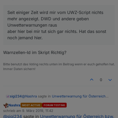
function 
createStates
(n)
{
var
AreaChannelID
=
null
;
Seit einiger Zeit wird mir vom UWZ-Script nichts
mehr angezeigt. DWD und andere geben
for
 (
var
 j=
0
; j<warncellid.length; j++) {
Unwetterwarnungen raus
        AreaChannelId=ChannelId+
"."
+warncellid[
for
 (
var
 i=
0
; i<n; i++) {
aber hier bei mir tut sich gar nichts. Hat das sonst
            createState(AreaChannelId+
".warning
noch jemand hier.
            createState(AreaChannelId+
".warning
            createState(AreaChannelId+
".warning
Warnzellen-Id im Skript Richtig?
            createState(AreaChannelId+
".warning
            createState(AreaChannelId+
".warning
            createState(AreaChannelId+
".warning
Bitte benutzt das Voting rechts unten im Beitrag wenn er euch geholfen hat.
Immer Daten sichern!
            createState(AreaChannelId+
".warning
            createState(AreaChannelId+
".warning
0
            createState(AreaChannelId+
".warning
            createState(AreaChannelId+
".warning
            createState(AreaChannelId+
".warning
@
Nashra
sagte in
Unwetterwarnung für Österreich
sigi234
        }
bzw. Europa ?
:
    }
Nashra
MOST ACTIVE
FORUM TESTING
}
Offline
Seit einiger Zeit wird mir vom UWZ-Script nichts
schrieb am
9. März 2019, 11:42
zuletzt editiert von
mehr angezeigt. DWD und andere geben
@
sigi234
sagte in
Unwetterwarnung für Österreich bzw.