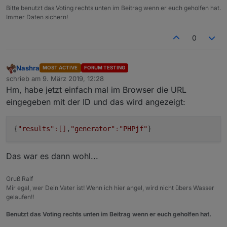
            setState(AreaChannelId+
".warning."
+
Bitte benutzt das Voting rechts unten im Beitrag wenn er euch geholfen hat.
            setState(AreaChannelId+
".warning."
+
Immer Daten sichern!
            setState(AreaChannelId+
".warning."
+
        } 
else
 {
0
            setState(AreaChannelId+
".warning."
+
            setState(AreaChannelId+
".warning."
+
            setState(AreaChannelId+
".warning."
+
Nashra
MOST ACTIVE
FORUM TESTING
Offline
            setState(AreaChannelId+
".warning."
+
schrieb am
9. März 2019, 12:28
zuletzt editiert von
            setState(AreaChannelId+
".warning."
+
Hm, habe jetzt einfach mal im Browser die URL
            setState(AreaChannelId+
".warning."
+
eingegeben mit der ID und das wird angezeigt:
            setState(AreaChannelId+
".warning."
+
            setState(AreaChannelId+
".warning."
+
{
"results"
:[]
,
"generator"
:
"PHPjf"
}
            setState(AreaChannelId+
".warning."
+
            setState(AreaChannelId+
".warning."
+
            setState(AreaChannelId+
".warning."
+
Das war es dann wohl...
      }
    }
Gruß Ralf
}
Mir egal, wer Dein Vater ist! Wenn ich hier angel, wird nicht übers Wasser
gelaufen!!
function 
getAreaFromURI
(uri)
 {
Benutzt das Voting rechts unten im Beitrag wenn er euch geholfen hat.
var
searchstr
=
"&areaID="
;
var
n
=
 uri.search(searchstr);