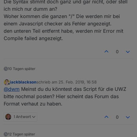
Die Syntax stimmt doch ganz und gar nicht, oder stell
{type:/}/function/processresultentry(w)/
ich mich nur dumm an?
this.object="JSON.stringify(w);"
Woher kommen die ganzen "/" Die werden mir bei
this.begin="formatDate(new"
date(w.dtgstart),"dd.mm.yyyy/hh:mm");/th
einem Javascript checker als Fehler angezeigt.
is.end="formatDate(new"
den unteren Teil entfernt habe, werden mir Error mit
date(w.dtgend),"dd.mm.yyyy/this.longtext
Compile failed angezeigt.
="w.payload.translationsLongText.DE;"
this.shorttext="w.payload.translationsSh
0
ortText.DE;" this.severity="w.severity;"
this.type="w.type;"
processdata(data)/if/(!data)/return;/var
10 Tagen später
/thedata="JSON.parse(data);" warnings="
[];" (thedata.results.length="">0) { for
(i=0; i<thedata.results.length;
jackblackson
schrieb am
25. Feb. 2019, 16:58
zuletzt editiert von
Offline
3/10/i++)/{/warnings.push(new/processres
@
dwm
Meinst du du könntest das Script für die UWZ
ultentry(thedata.results[i]));/}/*/warni
bitte nochmal posten? Hier scheint das Forum das
ngs.sort(function(a,b)
Format verhaut zu haben.
{/var/asort="a.urgency*1000+a.category*1
00+a.severity;"
bsort="b.urgency*1000+b.category*100+b.s
1 Antwort
0
everity;" return/bsort-
asort;/});/for/(i="0;"
i<numofwarnings;/if/(i<warnings.length)/
12 Tagen später