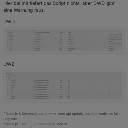
Hier bei mir liefert das Script nichts, aber DWD gibt
if
 (response.statusCode == 
200
)
                    processData(getAreaFromURI(
eine Warnung raus.
                }
DWD
            });    
    }
});
UWZ
° Node.js & System Update ---> sudo apt update, iob stop, sudo apt full-
upgrade
° Node.js Fixer ---> iob nodejs-update