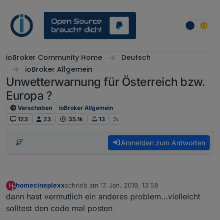
Weiter zum Inhalt
ioBroker Community Home
Deutsch
ioBroker Allgemein
Unwetterwarnung für Österreich bzw.
Europa ?
Verschoben
ioBroker Allgemein
123
23
35.1k
13
Anmelden zum Antworten
homecineplexx
schrieb am
17. Jan. 2019, 13:58
H
zuletzt editiert von
Offline
dann hast vermutlich ein anderes problem…vielleicht
solltest den code mal posten