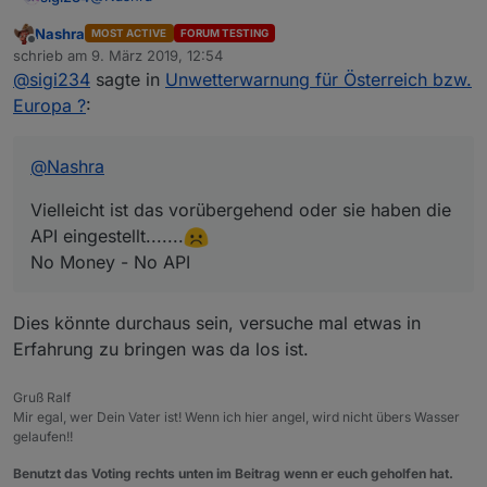
Nashra
MOST ACTIVE
FORUM TESTING
Vielleicht ist das vorübergehend oder sie haben die
Offline
schrieb am
9. März 2019, 12:54
API eingestellt.......
zuletzt editiert von
@
sigi234
sagte in
Unwetterwarnung für Österreich bzw.
No Money - No API
Europa ?
:
@
Nashra
Vielleicht ist das vorübergehend oder sie haben die
API eingestellt.......
No Money - No API
Dies könnte durchaus sein, versuche mal etwas in
Erfahrung zu bringen was da los ist.
Gruß Ralf
Mir egal, wer Dein Vater ist! Wenn ich hier angel, wird nicht übers Wasser
gelaufen!!
Benutzt das Voting rechts unten im Beitrag wenn er euch geholfen hat.