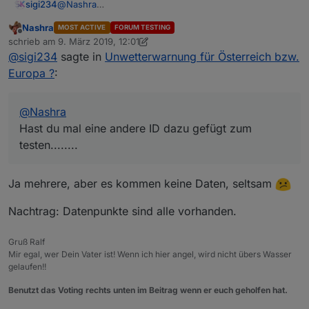
sigi234
@
Nashra
Hast du mal eine andere ID dazu gefügt zum
var
theData
=
 JSON.parse(w.object);
Nashra
MOST ACTIVE
FORUM TESTING
testen........
Offline
schrieb am
9. März 2019, 12:01
zuletzt editiert von Nashra
3. Sept. 2019, 13:03
    html += 
'<h3>'
;
@
sigi234
sagte in
Unwetterwarnung für Österreich bzw.
if
 (w.uwzUrgency==
1
) html+=
"Vorwarnung vor 
Europa ?
:
    html += UWZTypesArray[w.type];
    html +=
"</h3>"
;
    html += 
"<p>Zeitraum von "
+formatDate(
new
D
@
Nashra
    html += 
'<p>'
+w.ShortText+
'</p>'
;
Hast du mal eine andere ID dazu gefügt zum
    html += 
"</div>"
;
testen........
return
 html;
}
Ja mehrere, aber es kommen keine Daten, seltsam
function 
createHTMLLong
(w)
{
Nachtrag: Datenpunkte sind alle vorhanden.
var
html
=
'<div style="background: #'
+w.uw
var
theData
=
 JSON.parse(w.object);
Gruß Ralf
Mir egal, wer Dein Vater ist! Wenn ich hier angel, wird nicht übers Wasser
gelaufen!!
    html += 
'<h3>'
;
if
 (w.uwzUrgency==
1
) html+=
"Vorwarnung vor 
Benutzt das Voting rechts unten im Beitrag wenn er euch geholfen hat.
    html += UWZTypesArray[w.type];