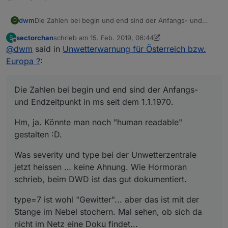
Die Zahlen bei begin und end sind der Anfangs- und
dwm
D
Endzeitpunkt in ms seit dem 1.1.1970.
sectorchan
schrieb am
15. Feb. 2019, 06:44
S
Hm, ja. Könnte man noch "human readable" gestalten :D.
zuletzt editiert von sectorchan
Offline
@
dwm
said in
Unwetterwarnung für Österreich bzw.
Was severity und type bei der Unwetterzentrale jetzt
Europa ?
:
heissen … keine Ahnung. Wie Hormoran schrieb, beim
DWD ist das gut dokumentiert.
type=7 ist wohl "Gewitter"... aber das ist mit der Stange
Die Zahlen bei begin und end sind der Anfangs-
im Nebel stochern. Mal sehen, ob sich da nicht im Netz
eine Doku findet...
Ein Bug ist auch noch drin ... das "object" sollte
und Endzeitpunkt in ms seit dem 1.1.1970.
eigentlich das JSON der Warnung zeigen.
Hm, ja. Könnte man noch "human readable"
! ```
gestalten :D.
var AdapterId = "javascript.0"; var
ChannelId = "UWZ"; ! var forceInitStates
Was severity und type bei der Unwetterzentrale
= true; var numOfWarnings = 3; ! var
warncellid = 'UWZDE92540'; // HIER DIE
jetzt heissen … keine Ahnung. Wie Hormoran
EIGENE AREA ID eintragen! !
schrieb, beim DWD ist das gut dokumentiert.
//======================================
======================== var
type=7 ist wohl "Gewitter"... aber das ist mit der
url='http://feed.alertspro.meteogroup.co
Stange im Nebel stochern. Mal sehen, ob sich da
m/AlertsPro/AlertsProPollService.php?
nicht im Netz eine Doku findet...
method=getWarning&language=de&areaID=XXX