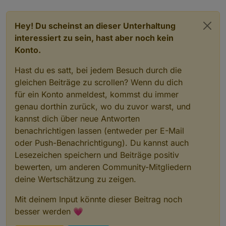
for
 (
var
 i=
0
; i<warncellid.length; i++) {
            request({  
                uri: url.replace(
"XXXAREAXXX"
,w
Hey! Du scheinst an dieser Unterhaltung
                method: 
"GET"
,
interessiert zu sein, hast aber noch kein
                timeout: 
10000
,
Konto.
                followRedirect: 
true
,
                maxRedirects: 
10
Hast du es satt, bei jedem Besuch durch die
            }, function(error, response, body) 
gleichen Beiträge zu scrollen? Wenn du dich
// dwmlog("UWZ Error" + error,2
für ein Konto anmeldest, kommst du immer
// dwmlog("UWZ Response: " + JS
genau dorthin zurück, wo du zuvor warst, und
                dwmlog(
"AREA: "
+getAreaFromURI(
                dwmlog(
"UWZ Body: "
 + body,
4
);
kannst dich über neue Antworten
if
 (response.statusCode == 
200
)
benachrichtigen lassen (entweder per E-Mail
                    processData(getAreaFromURI(
oder Push-Benachrichtigung). Du kannst auch
                }
Lesezeichen speichern und Beiträge positiv
            });    
bewerten, um anderen Community-Mitgliedern
    }
deine Wertschätzung zu zeigen.
});
Mit deinem Input könnte dieser Beitrag noch
besser werden 💗