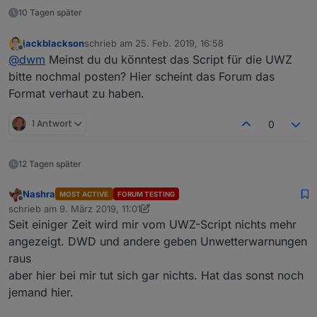
processdata(data)/if/(!data)/return;/var
10 Tagen später
/thedata="JSON.parse(data);" warnings="
[];" (thedata.results.length="">0) { for
(i=0; i<thedata.results.length;
jackblackson
schrieb am
25. Feb. 2019, 16:58
zuletzt editiert von
Offline
3/10/i++)/{/warnings.push(new/processres
@
dwm
Meinst du du könntest das Script für die UWZ
ultentry(thedata.results[i]));/}/*/warni
bitte nochmal posten? Hier scheint das Forum das
ngs.sort(function(a,b)
Format verhaut zu haben.
{/var/asort="a.urgency*1000+a.category*1
00+a.severity;"
bsort="b.urgency*1000+b.category*100+b.s
1 Antwort
0
everity;" return/bsort-
asort;/});/for/(i="0;"
i<numofwarnings;/if/(i<warnings.length)/
12 Tagen später
setstate(channelid+".warning."+i+".longt
ext",warnings[i].longtext);/setstate(cha
Nashra
MOST ACTIVE
FORUM TESTING
nnelid+".warning."+i+".shorttext",warnin
Offline
schrieb am
9. März 2019, 11:01
zuletzt editiert von Nashra
3. Sept. 2019, 12:06
gs[i].shorttext);/setstate(channelid+".w
Seit einiger Zeit wird mir vom UWZ-Script nichts mehr
arning."+i+".object","
angezeigt. DWD und andere geben Unwetterwarnungen
{}");/setstate(channelid+".warning."+i+"
.begin",warnings[i].begin);/setstate(cha
raus
nnelid+".warning."+i+".end",warnings[i].
aber hier bei mir tut sich gar nichts. Hat das sonst noch
end);/setstate(channelid+".warning."+i+"
jemand hier.
.severity",warnings[i].severity);/setsta
te(channelid+".warning."+i+".type",warni