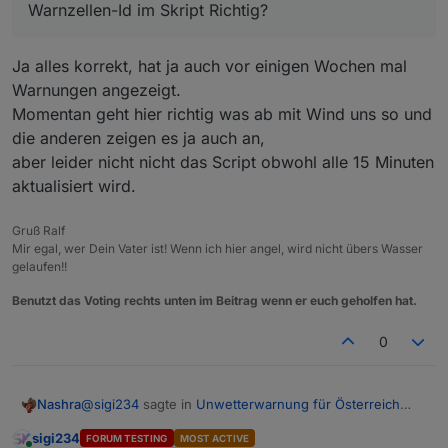
return
 result;
Warnzellen-Id im Skript Richtig?
}
Ja alles korrekt, hat ja auch vor einigen Wochen mal
function 
getUWZUrgency
(warnName)
{
Warnungen angezeigt.
var
result
=
0
;
Momentan geht hier richtig was ab mit Wind uns so und
var
alert
=
 warnName.split(
"_"
);
die anderen zeigen es ja auch an,
if
 (alert[
1
] == 
"forewarn"
) { 
aber leider nicht nicht das Script obwohl alle 15 Minuten
        result = 
1
; 
aktualisiert wird.
    }
else
 {
Gruß Ralf
        result = 
2
; 
// immediate;
Mir egal, wer Dein Vater ist! Wenn ich hier angel, wird nicht übers Wasser
    }
gelaufen!!
return
 result;
Benutzt das Voting rechts unten im Beitrag wenn er euch geholfen hat.
}
0
function 
getLevelColor
(uwzLevel)
 {
var
uwzColor
=
 [
0x00ff00
, 
// 0 - Grün
@
sigi234
sagte in
Unwetterwarnung für Österreich
Nashra
0x009b00
, 
// 1 - Dunkelgrün
bzw. Europa ?
:
0xffff00
, 
// 2 - Gelb Wetterwarnungen (
sigi234
FORUM TESTING
MOST ACTIVE