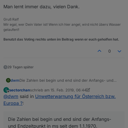
Man lernt immer dazu, vielen Dank.
Gruß Ralf
Mir egal, wer Dein Vater ist! Wenn ich hier angel, wird nicht übers Wasser
gelaufen!!
Benutzt das Voting rechts unten im Beitrag wenn er euch geholfen hat.
0
29 Tagen später
Die Zahlen bei begin und end sind der Anfangs- und
dwm
D
Endzeitpunkt in ms seit dem 1.1.1970.
sectorchan
schrieb am
15. Feb. 2019, 06:44
S
Hm, ja. Könnte man noch "human readable" gestalten :D.
zuletzt editiert von sectorchan
Offline
@
dwm
said in
Unwetterwarnung für Österreich bzw.
Was severity und type bei der Unwetterzentrale jetzt
Europa ?
:
heissen … keine Ahnung. Wie Hormoran schrieb, beim
DWD ist das gut dokumentiert.
type=7 ist wohl "Gewitter"... aber das ist mit der Stange
Die Zahlen bei begin und end sind der Anfangs-
im Nebel stochern. Mal sehen, ob sich da nicht im Netz
eine Doku findet...
Ein Bug ist auch noch drin ... das "object" sollte
und Endzeitpunkt in ms seit dem 1.1.1970.