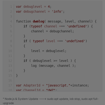
Datenpunkte für begin und end zu erzwingen, da
var
debuglevel
=
4
;
sich ja der Typ geändert hat.
var
debugchannel
=
'info'
;
! CU
! Werner[/i][/i][/i][/i][/i][/i][/i]
function 
dwmlog
( message, level, channel)
 {
if
 (
typeof
channel
=
== 
'undefined'
) {
        channel = debugchannel;
    }
if
 ( 
typeof
level
=
== 
'undefined'
)
    {
        level = debuglevel;
    }
if
 ( debuglevel >= level ) {
        log (message, channel );
    }
}
var
AdapterId
=
"javascript."
+instance;
var
ChannelId
=
"UWZ"
;
° Node.js & System Update ---> sudo apt update, iob stop, sudo apt full-
var
forceInitStates
=
false
;
upgrade