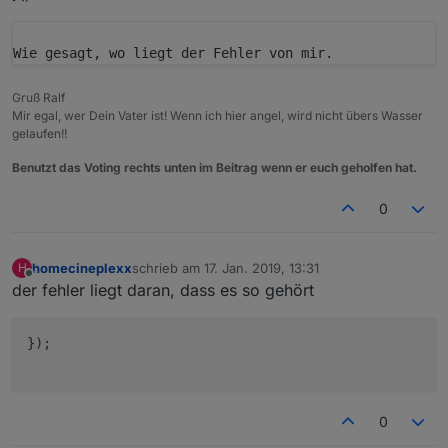
Wie gesagt, wo liegt der Fehler von mir.
Gruß Ralf
Mir egal, wer Dein Vater ist! Wenn ich hier angel, wird nicht übers Wasser
gelaufen!!
Benutzt das Voting rechts unten im Beitrag wenn er euch geholfen hat.
0
homecineplexx
schrieb am
17. Jan. 2019, 13:31
H
zuletzt editiert von
Offline
der fehler liegt daran, dass es so gehört
});

0