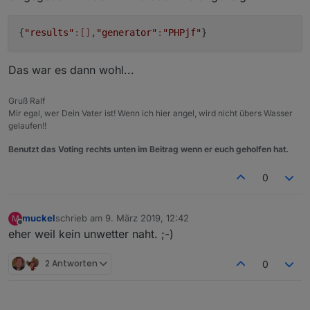
            setState(AreaChannelId+
".warning."
+
            setState(AreaChannelId+
".warning."
+
{
"results"
:[]
,
"generator"
:
"PHPjf"
}
            setState(AreaChannelId+
".warning."
+
            setState(AreaChannelId+
".warning."
+
            setState(AreaChannelId+
".warning."
+
Das war es dann wohl...
      }
    }
Gruß Ralf
}
Mir egal, wer Dein Vater ist! Wenn ich hier angel, wird nicht übers Wasser
gelaufen!!
function 
getAreaFromURI
(uri)
 {
Benutzt das Voting rechts unten im Beitrag wenn er euch geholfen hat.
var
searchstr
=
"&areaID="
;
var
n
=
 uri.search(searchstr);
0
var
result
=
 uri.slice(n+searchstr.length,u
return
 result;
}
muckel
schrieb am
9. März 2019, 12:42
M
zuletzt editiert von
Offline
eher weil kein unwetter naht. ;-)
createStates(numOfWarnings);
// processData(jsond2);
2 Antworten
0
var
request
=
 require(
'request'
);
schedule (
"3 * * * *"
, function(){