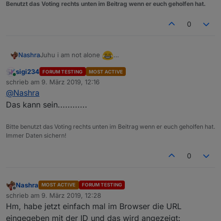
Benutzt das Voting rechts unten im Beitrag wenn er euch geholfen hat.
for
 (i=
0
; i<numOfWarnings; i++) {
0
if
 (i<warnings.length) {
            setState(AreaChannelId+
".warning."
+
            setState(AreaChannelId+
".warning."
+
Juhu i am not alone
Nashra
            setState(AreaChannelId+
".warning."
+
Irgendwie werde ich das Gefühl nicht los, das Die
            setState(AreaChannelId+
".warning."
+
sigi234
FORUM TESTING
MOST ACTIVE
überhaupt keine Daten mehr zur Verfügung stellen
Online
            setState(AreaChannelId+
".warning."
+
schrieb am
9. März 2019, 12:16
zuletzt editiert von
            setState(AreaChannelId+
".warning."
+
@
Nashra
            setState(AreaChannelId+
".warning."
+
Das kann sein............
            setState(AreaChannelId+
".warning."
+
            setState(AreaChannelId+
".warning."
+
Bitte benutzt das Voting rechts unten im Beitrag wenn er euch geholfen hat.
            setState(AreaChannelId+
".warning."
+
Immer Daten sichern!
            setState(AreaChannelId+
".warning."
+
        } 
else
 {
0
            setState(AreaChannelId+
".warning."
+
            setState(AreaChannelId+
".warning."
+
            setState(AreaChannelId+
".warning."
+
Nashra
MOST ACTIVE
FORUM TESTING
Offline
            setState(AreaChannelId+
".warning."
+
schrieb am
9. März 2019, 12:28
zuletzt editiert von
            setState(AreaChannelId+
".warning."
+
Hm, habe jetzt einfach mal im Browser die URL
            setState(AreaChannelId+
".warning."
+
eingegeben mit der ID und das wird angezeigt: