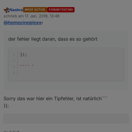
Nashra
MOST ACTIVE
FORUM TESTING
Offline
schrieb am
17. Jan. 2019, 13:48
zuletzt editiert von
@
homecineplexx
:
der fehler liegt daran, dass es so gehört
});
``
``
`  
Sorry das war hier ein Tipfehler, ist natürlich````
});