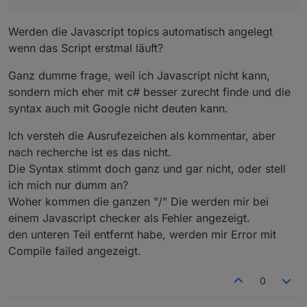
{type:/createstate(channelid+".warning."
+i+".longtext","",forceinitstates,
Werden die Javascript topics automatisch angelegt
{type:/createstate(channelid+".warning."
wenn das Script erstmal läuft?
+i+".object","",forceinitstates,
{type:/createstate(channelid+".warning."
+i+".begin",0,forceinitstates,
Ganz dumme frage, weil ich Javascript nicht kann,
{type:/createstate(channelid+".warning."
sondern mich eher mit c# besser zurecht finde und die
+i+".end",0,forceinitstates,
syntax auch mit Google nicht deuten kann.
{type:/createstate(channelid+".warning."
+i+".severity",0,forceinitstates,
Ich versteh die Ausrufezeichen als kommentar, aber
{type:/'number'});/createstate(channelid
nach recherche ist es das nicht.
+".warning."+i+".type",0,forceinitstates
,
Die Syntax stimmt doch ganz und gar nicht, oder stell
{type:/}/function/processresultentry(w)/
ich mich nur dumm an?
this.object="JSON.stringify(w);"
Woher kommen die ganzen "/" Die werden mir bei
this.begin="formatDate(new"
date(w.dtgstart),"dd.mm.yyyy/hh:mm");/th
einem Javascript checker als Fehler angezeigt.
is.end="formatDate(new"
den unteren Teil entfernt habe, werden mir Error mit
date(w.dtgend),"dd.mm.yyyy/this.longtext
Compile failed angezeigt.
="w.payload.translationsLongText.DE;"
this.shorttext="w.payload.translationsSh
0
ortText.DE;" this.severity="w.severity;"
this.type="w.type;"