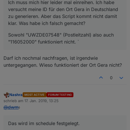
Ich muss mich hier leider mal einreihen. Ich habe
versucht meine ID für den Ort Gera in Deutschland
zu generieren. Aber das Script kommt nicht damit
klar. Was habe ich falsch gemacht?
Sowohl "UWZDE07548" (Postleitzahl) also auch
"116052000" funktioniert nicht. `
Darf ich nochmal nachfragen, ist irgendwie
untergegangen. Wieso funktioniert der Ort Gera nicht?
0
Nashra
MOST ACTIVE
FORUM TESTING
Offline
schrieb am
17. Jan. 2019, 13:25
zuletzt editiert von
@
dwm
:
Das wird im schedule festgelegt.