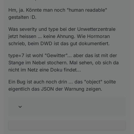
eigentlich das JSON der Warnung zeigen.
Hm, ja. Könnte man noch "human readable"
! ```
gestalten :D.
var AdapterId = "javascript.0"; var
ChannelId = "UWZ"; ! var forceInitStates
Was severity und type bei der Unwetterzentrale
= true; var numOfWarnings = 3; ! var
warncellid = 'UWZDE92540'; // HIER DIE
jetzt heissen … keine Ahnung. Wie Hormoran
EIGENE AREA ID eintragen! !
schrieb, beim DWD ist das gut dokumentiert.
//======================================
======================== var
type=7 ist wohl "Gewitter"... aber das ist mit der
url='http://feed.alertspro.meteogroup.co
Stange im Nebel stochern. Mal sehen, ob sich da
m/AlertsPro/AlertsProPollService.php?
nicht im Netz eine Doku findet...
method=getWarning&language=de&areaID=XXX
AREAXXX'; !
url=url.replace("XXXAREAXXX",warncellid)
Ein Bug ist auch noch drin ... das "object" sollte
; ! function createStates(n){ for (var
eigentlich das JSON der Warnung zeigen.
i=0; i<n;
i++)/{/createstate(channelid+".warning."
+i+".name","",forceinitstates,
{type:/'string'});/createstate(channelid
+".warning."+i+".text","",forceinitstate
s,
{type:/createstate(channelid+".warning."
+i+".shorttext","",forceinitstates,