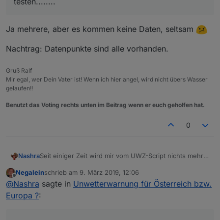
testen........
return
 html;
}
Ja mehrere, aber es kommen keine Daten, seltsam
function 
createHTMLLong
(w)
{
Nachtrag: Datenpunkte sind alle vorhanden.
var
html
=
'<div style="background: #'
+w.uw
var
theData
=
 JSON.parse(w.object);
Gruß Ralf
Mir egal, wer Dein Vater ist! Wenn ich hier angel, wird nicht übers Wasser
gelaufen!!
    html += 
'<h3>'
;
if
 (w.uwzUrgency==
1
) html+=
"Vorwarnung vor 
Benutzt das Voting rechts unten im Beitrag wenn er euch geholfen hat.
    html += UWZTypesArray[w.type];
    html +=
"</h3>"
;
0
    html += 
"<p>Zeitraum von "
+formatDate(
new
D
    html += 
'<p>'
+w.LongText+
'</p>'
;
    html += 
"</div>"
;
Nashra
Seit einiger Zeit wird mir vom UWZ-Script nichts mehr
return
 html;    
angezeigt. DWD und andere geben
}
Negalein
schrieb am
9. März 2019, 12:06
Unwetterwarnungen raus
zuletzt editiert von
Offline
@
Nashra
sagte in
Unwetterwarnung für Österreich bzw.
aber hier bei mir tut sich gar nichts. Hat das sonst noch
function 
processResultEntry
(w)
 {
jemand hier.
Europa ?
:
this
.object = JSON.stringify(w);