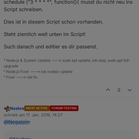
schedule ("3 * * * *", function(){ musst du nicht neu ins
Script schreiben.
Dies ist in diesem Script schon vorhanden.
Steht ziemlich weit unten im Script!
Such danach und editier es dir passend.
° Node.js & System Update ---> sudo apt update, iob stop, sudo apt full-
upgrade
° Node.js Fixer ---> iob nodejs-update
° Fixer ---> iob fix
0
Nashra
MOST ACTIVE
FORUM TESTING
Offline
schrieb am
17. Jan. 2019, 14:27
zuletzt editiert von
@
Negalein
:
@
Nashra
: