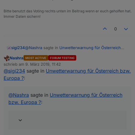
            createState(AreaChannelId+
".warning
            createState(AreaChannelId+
".warning
Bitte benutzt das Voting rechts unten im Beitrag wenn er euch geholfen hat.
Immer Daten sichern!
            createState(AreaChannelId+
".warning
            createState(AreaChannelId+
".warning
0
            createState(AreaChannelId+
".warning
            createState(AreaChannelId+
".warning
            createState(AreaChannelId+
".warning
@
Nashra
sagte in
Unwetterwarnung für Österreich
sigi234
        }
bzw. Europa ?
:
    }
Nashra
MOST ACTIVE
FORUM TESTING
}
Offline
Seit einiger Zeit wird mir vom UWZ-Script nichts
schrieb am
9. März 2019, 11:42
zuletzt editiert von
mehr angezeigt. DWD und andere geben
@
sigi234
sagte in
Unwetterwarnung für Österreich bzw.
function 
getUWZLevel
(warnName)
{
Warnzellen-Id im Skript Richtig?
Unwetterwarnungen raus
Europa ?
:
var
result
=
 -
1
; 
// -1 is an error!
aber hier bei mir tut sich gar nichts. Hat das sonst
var
alert
=
 warnName.split(
"_"
);
noch jemand hier.
var
colors
=
 [
"green"
,
"darkgreen"
,
"yellow"
,
@
Nashra
sagte in
Unwetterwarnung für Österreich
bzw. Europa ?
:
if
 (alert[
0
]==
"notice"
) { result = 
1
; }
else
if
 (alert[
1
] == 
"forewarn"
) { result =
else
 {
        result = colors.indexOf(alert[
2
]);
    }