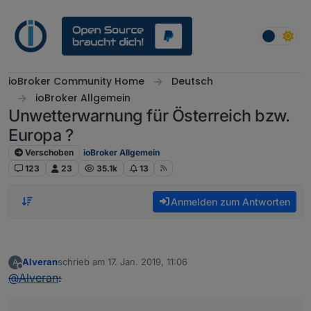
Weiter zum Inhalt
ioBroker Community Home
Deutsch
ioBroker Allgemein
Unwetterwarnung für Österreich bzw.
Europa ?
Verschoben
ioBroker Allgemein
123
23
35.1k
13
Anmelden zum Antworten
Alveran
schrieb am
17. Jan. 2019, 11:06
A
zuletzt editiert von
Offline
@
Alveran
: