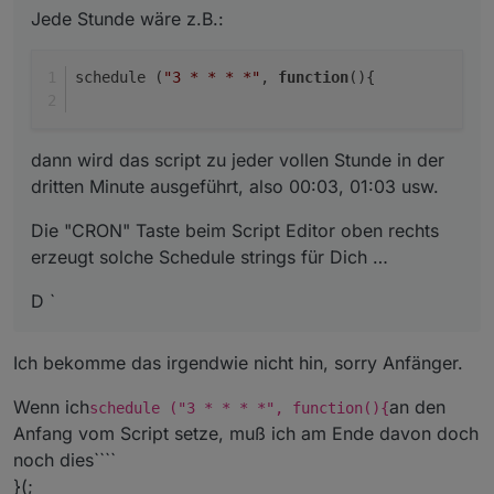
Jede Stunde wäre z.B.:
schedule (
"3 * * * *"
, 
function
(
){
dann wird das script zu jeder vollen Stunde in der
dritten Minute ausgeführt, also 00:03, 01:03 usw.
Die "CRON" Taste beim Script Editor oben rechts
erzeugt solche Schedule strings für Dich …
D `
Ich bekomme das irgendwie nicht hin, sorry Anfänger.
Wenn ich
an den
schedule ("3 * * * *", function(){
Anfang vom Script setze, muß ich am Ende davon doch
noch dies````
}(;