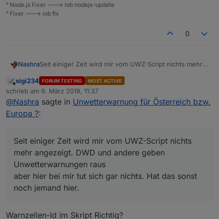
var
numOfWarnings
=
3
;
° Node.js Fixer ---> iob nodejs-update
° Fixer ---> iob fix
var
 url=
'http://feed.alertspro.meteogroup.com/A
0
/********************* Hier die Warnzellen-Id's
var
warncellid
=
 [
'UWZAT00928'
];
Nashra
Seit einiger Zeit wird mir vom UWZ-Script nichts mehr
/**********************************************
angezeigt. DWD und andere geben
sigi234
FORUM TESTING
MOST ACTIVE
Unwetterwarnungen raus
Online
schrieb am
9. März 2019, 11:37
aber hier bei mir tut sich gar nichts. Hat das sonst noch
zuletzt editiert von
@
Nashra
sagte in
Unwetterwarnung für Österreich bzw.
jemand hier.
var
 UWZTypesArray=[
"n/a"
,
"unbekannt"
,
"Sturm/Ork
Europa ?
:
function 
createStates
(n)
{
var
AreaChannelID
=
null
;
Seit einiger Zeit wird mir vom UWZ-Script nichts
mehr angezeigt. DWD und andere geben
for
 (
var
 j=
0
; j<warncellid.length; j++) {
Unwetterwarnungen raus
        AreaChannelId=ChannelId+
"."
+warncellid[
for
 (
var
 i=
0
; i<n; i++) {
aber hier bei mir tut sich gar nichts. Hat das sonst
            createState(AreaChannelId+
".warning
noch jemand hier.
            createState(AreaChannelId+
".warning
            createState(AreaChannelId+
".warning
Warnzellen-Id im Skript Richtig?
            createState(AreaChannelId+
".warning