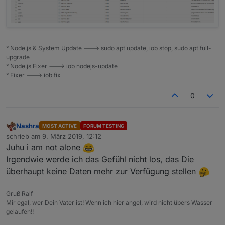
return
;
    }
var
 AreaChannelId=ChannelId+
"."
+Area;
var
thedata
=
 JSON.parse(data);
° Node.js & System Update ---> sudo apt update, iob stop, sudo apt full-
var
 warnings= [];
upgrade
° Node.js Fixer ---> iob nodejs-update
if
 (thedata.results.length>
0
) {
° Fixer ---> iob fix
for
 (i=
0
; i<thedata.results.length; i++
            warnings.push(
new
processResultEntr
0
        }
    }
Nashra
MOST ACTIVE
FORUM TESTING
Offline
schrieb am
9. März 2019, 12:12
    warnings.sort(function(a,b){
zuletzt editiert von
Juhu i am not alone
var
asort
=
 a.severity; 
Irgendwie werde ich das Gefühl nicht los, das Die
var
bsort
=
 b.severity;
überhaupt keine Daten mehr zur Verfügung stellen
return
 bsort-asort;
    });
Gruß Ralf
Mir egal, wer Dein Vater ist! Wenn ich hier angel, wird nicht übers Wasser
gelaufen!!
    dwmlog(JSON.stringify(warnings));