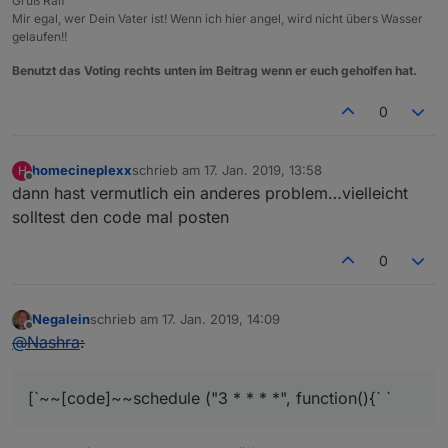
Gruß Ralf
Mir egal, wer Dein Vater ist! Wenn ich hier angel, wird nicht übers Wasser
gelaufen!!
Benutzt das Voting rechts unten im Beitrag wenn er euch geholfen hat.
0
homecineplexx
schrieb am
17. Jan. 2019, 13:58
H
zuletzt editiert von
Offline
dann hast vermutlich ein anderes problem…vielleicht
solltest den code mal posten
0
Negalein
schrieb am
17. Jan. 2019, 14:09
zuletzt editiert von
Offline
@
Nashra
:
[`~~[code]~~schedule ("3 * * * *", function(){` `