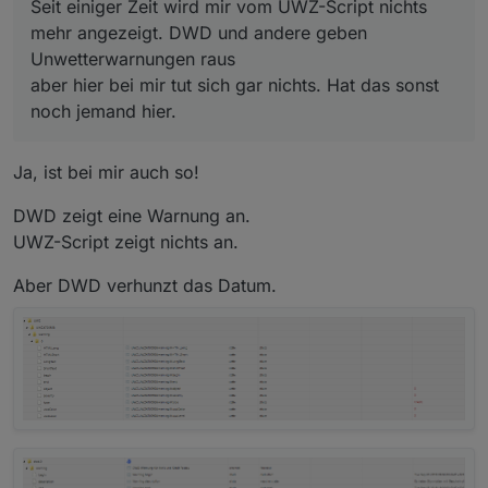
Seit einiger Zeit wird mir vom UWZ-Script nichts
this
.begin=formatDate(
new
Date
(w.dtgStart*
1
mehr angezeigt. DWD und andere geben
this
.end=formatDate(
new
Date
(w.dtgEnd*
1000
)
Unwetterwarnungen raus
// dwmlog (formatDate(this.begin,"DD.MM.YYY
aber hier bei mir tut sich gar nichts. Hat das sonst
// dwmlog (formatDate(this.end,"DD.MM.YYYY 
noch jemand hier.
this
.LongText = w.payload.translationsLongT
this
.ShortText = w.payload.translationsShor
Ja, ist bei mir auch so!
DWD zeigt eine Warnung an.
this
.severity = w.severity;
this
.type = w.type;
UWZ-Script zeigt nichts an.
this
.uwzLevel = getUWZLevel(w.payload.level
this
.uwzUrgency = getUWZUrgency(w.payload.l
Aber DWD verhunzt das Datum.
this
.uwzColor = getLevelColor(
this
.uwzLevel
var
x
=
this
;
this
.HTMLShort = createHTMLShort(x);
this
.HTMLLong  = createHTMLLong(x);
}
function 
processData
(Area,data)
 {
if
 (!data) {