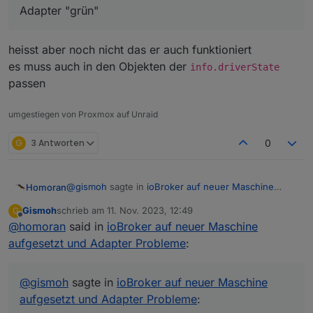
Adapter "grün"
heisst aber noch nicht das er auch funktioniert
es muss auch in den Objekten der
info.driverState
passen
umgestiegen von Proxmox auf Unraid
G
3 Antworten
0
@
gismoh
sagte in
ioBroker auf neuer Maschine
Homoran
aufgesetzt und Adapter Probleme
:
Gismoh
schrieb am
11. Nov. 2023, 12:49
G
zuletzt editiert von
Offline
@
homoran
said in
Wie mir bekannt, kann man die Buster Version
ioBroker auf neuer Maschine
bis zum Bullyseye bringen, danach geht es nur
aufgesetzt und Adapter Probleme
:
das geht auch weiter. nur nicht in einem Schritt.
mit neuinstallation von Bookworm.
Aber solltest du nicht soweit ich das hier mitgelesen
und korrekt verstanden habe nur iob auf den
Aber ist jetzt alles müßig.
@
gismoh
sagte in
ioBroker auf neuer Maschine
höchstmöglich aktuellen Stand (für Buster) bringen?
aufgesetzt und Adapter Probleme
:
auf welcher Version ist ble im backup?