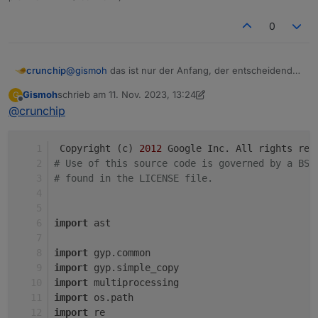
0
@
gismoh
das ist nur der Anfang, der entscheidende
crunchip
Teil steh weiter unten, ab
Gismoh
schrieb am
11. Nov. 2023, 13:24
G
def LoadOneBuildFile(build_file_path,
die andere Datei gibt es nicht?
zuletzt editiert von Gismoh
11. Nov. 2023, 14:25
Offline
@
crunchip
data, aux_data, includes, is_target,
check):
 Copyright (c) 
2012
 Google Inc. All rights res
# Use of this source code is governed by a BSD
# found in the LICENSE file.
import
 ast
import
 gyp.common
import
 gyp.simple_copy
import
 multiprocessing
import
 os.path
import
 re