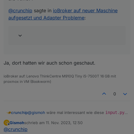
@
crunchip
sagte in
ioBroker auf neuer Maschine
aufgesetzt und Adapter Probleme
:
Ja, dort hatten wir auch schon geschaut.
ioBroker auf: Lenovo ThinkCentre M910Q Tiny i5-7500T 16 GB mit
proxmox in VM (Bookworm)
0
@
gismoh
wäre mal interessant wie diese
input.py
crunchip
aussieht auf dem alten System
Gismoh
schrieb am
11. Nov. 2023, 12:50
G
zuletzt editiert von
Offline
@
crunchip