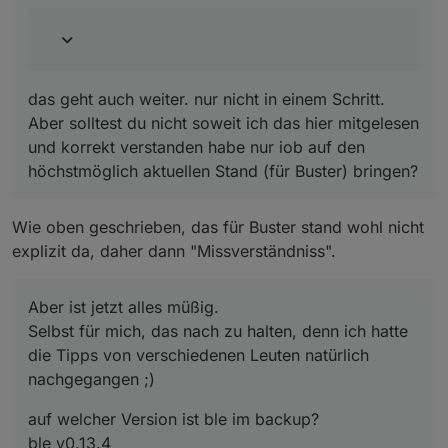
@
crunchip
sagte in
ioBroker auf neuer Maschine
aufgesetzt und Adapter Probleme
:
jetzt bleibt die Frage, warum dein Backup nicht
das geht auch weiter. nur nicht in einem Schritt.
auf dem neuen System zu 100% funktioniert.
Daher würde ich mal da ansetzen und etwas
Aber solltest du nicht soweit ich das hier mitgelesen
tiefer rein schauen, vllt auf dem alten System
und korrekt verstanden habe nur iob auf den
den ble löschen und neu installieren,
höchstmöglich aktuellen Stand (für Buster) bringen?
möglicherweise liegt da schon ein
"unentdecktes" Problem vor.
wie weiter oben schon erwähnt, hatte ich den
Wie oben geschrieben, das für Buster stand wohl nicht
ble auch laufen, anschließend irgendwann mal
explizit da, daher dann "Missverständniss".
das OS upgedatet, sowie auch nodejs,
irgendwann als ich dann mit dem ble von
v0.13.3 auf die 0.13.4 gehen wollte, kam es zum
Aber ist jetzt alles müßig.
selbigen Fehler
Selbst für mich, das nach zu halten, denn ich hatte
die Tipps von verschiedenen Leuten natürlich
nachgegangen ;)
auf welcher Version ist ble im backup?
ble v0.13.4