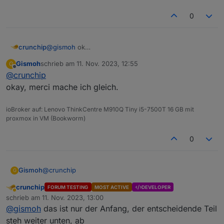
0
crunchip
@
gismoh
ok
das der ble Adapter hin und wieder Probleme im
Gismoh
schrieb am
11. Nov. 2023, 12:55
G
Bezug auf ein nodejs upgrade macht, ist bekannt. vllt
zuletzt editiert von
Offline
@
crunchip
hat sich das nun gelöst, in dem du ihn ja jetzt neu
installiert hast auf dem alten System.
okay, merci mache ich gleich.
dann jetzt nochmal ein backup machen und auf eine
frische Installation packen
ioBroker auf: Lenovo ThinkCentre M910Q Tiny i5-7500T 16 GB mit
mal sehen was nun dabei rum kommt
proxmox in VM (Bookworm)
0
@
crunchip
Gismoh
G
crunchip
FORUM TESTING
MOST ACTIVE
DEVELOPER
# Copyright (c) 2012 Google Inc. All rights re
Abwesend
schrieb am
11. Nov. 2023, 13:00
# Use of this source code is governed by a BSD
zuletzt editiert von
@
gismoh
das ist nur der Anfang, der entscheidende Teil
# found in the LICENSE file.

steh weiter unten, ab