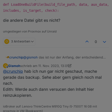
def LoadOneBuildFile(build_file_path, data, aux_data,
import ast

includes, is_target, check):
import gyp.common

die andere Datei gibt es nicht?
import gyp.simple_copy

import multiprocessing

import os.path

umgestiegen von Proxmox auf Unraid
import re

import shlex

G
3 Antworten
0
import signal

import subprocess

import sys

@
gismoh
das ist nur der Anfang, der entscheidende
crunchip
import threading

Teil steh weiter unten, ab
import traceback

Gismoh
schrieb am
11. Nov. 2023, 13:01
G
def LoadOneBuildFile(build_file_path,
die andere Datei gibt es nicht?
zuletzt editiert von Gismoh
11. Nov. 2023, 14:02
from distutils.version import StrictVersion

Offline
@
crunchip
hab ich nun gar nicht geschaut, mache
data, aux_data, includes, is_target,
from gyp.common import GypError

check):
gerade das backup. Sehe aber gern gleich noch mal
from gyp.common import OrderedSet

nach.
# A list of types that are treated as linkable
Edith: Werde auch dann versucen den Inhalt hier
linkable_types = [

reinzukopieren.
    "executable",

    "shared_library",

ioBroker auf: Lenovo ThinkCentre M910Q Tiny i5-7500T 16 GB mit
proxmox in VM (Bookworm)