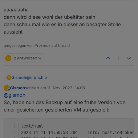
def
IsPathSection
(
section
):
aaaaaaaha
# If section ends in one of the '=+?!' cha
dann wird diese wohl der übeltäter sein
# without the trailing characters.  '/' is
dann schau mal wie es in dieser an besagter Stelle
# because there's no way for a regular exp
aussieht
while
 section 
and
 section[-
1
:] 
in
"=+?!"
:
        section = section[:-
1
]
umgestiegen von Proxmox auf Unraid
if
 section 
in
 path_sections:
G
2 Antworten
return
True
1
# Sections matching the regexp '_(dir|file
# considered PathSections. Using manual st
@
crunchip
Gismoh
G
# is much faster than the regexp and this 
Gismoh
schrieb am
11. Nov. 2023, 14:06
G
# thousands of times so micro performance 
zuletzt editiert von
Offline
@
gismoh
if
"_"
in
 section:
gibt es auch.
So, habe nun das Backup auf eine frühe Version von
        tail = section[-
6
:]
einer gesicherten gesicherten VM aufgespielt:
if
 tail[-
1
] == 
"s"
:
            tail = tail[:-
1
]
if
 tail[-
5
:] 
in
 (
"_file"
, 
"_path"
):
text/html
return
True
2023-11-11 14:50:58.284  - info: host.ioBrokerV
return
 tail[-
4
:] == 
"_dir"