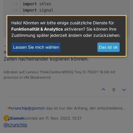
import
 shlex
import
 signal
import
 subprocess
Hallo! Könnten wir bitte einige zusätzliche Dienste für
import
 sys
Funktionalität & Analytics
aktivieren? Sie können Ihre
import
 threading
Zustimmung später jederzeit ändern oder zurückziehen.
import
 traceback
from
 distutils.version 
import
 StrictVersion
...höre mit dem einkopieren auf, denn die Datei scheint
Lassen Sie mich wählen
Das ist ok
from
 gyp.common 
import
 GypError
seeeehr lang zu sein, und habe immer nur einzelne
from
 gyp.common 
import
 OrderedSet
Zeilen nacheinander kopieren können.
# A list of types that are treated as linkable
ioBroker auf: Lenovo ThinkCentre M910Q Tiny i5-7500T 16 GB mit
linkable_types = [
proxmox in VM (Bookworm)
"executable"
,
"shared_library"
,
0
"loadable_module"
,
"mac_kernel_extension"
,
"windows_driver"
,
@
gismoh
das ist nur der Anfang, der entscheidende
crunchip
]
Teil steh weiter unten, ab
Gismoh
schrieb am
11. Nov. 2023, 13:27
G
def LoadOneBuildFile(build_file_path,
die andere Datei gibt es nicht?
zuletzt editiert von
# A list of sections that contain links to oth
Offline
@
crunchip
data, aux_data, includes, is_target,
dependency_sections = [
"dependencies"
, 
"export
check):