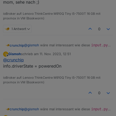
oder ob es da die
angemeckerte
gibt
mom, sehe nach ;)
ioBroker auf: Lenovo ThinkCentre M910Q Tiny i5-7500T 16 GB mit
proxmox in VM (Bookworm)
@
gismoh
sagte in
ioBroker auf neuer Maschine
aufgesetzt und Adapter Probleme
:
1 Antwort
0
Adapter "grün"
@
gismoh
wäre mal interessant wie diese
input.py
crunchip
heisst aber noch nicht das er auch funktioniert
aussieht auf dem alten System
es muss auch in den Objekten der
Gismoh
schrieb am
11. Nov. 2023, 12:51
G
zuletzt editiert von
info.driverState
passen
Offline
@
crunchip
oder ob es da die
angemeckerte
gibt
info.driverState = poweredOn
ioBroker auf: Lenovo ThinkCentre M910Q Tiny i5-7500T 16 GB mit
proxmox in VM (Bookworm)
@
gismoh
sagte in
ioBroker auf neuer Maschine
aufgesetzt und Adapter Probleme
:
0
Adapter "grün"
@
gismoh
wäre mal interessant wie diese
input.py
crunchip
heisst aber noch nicht das er auch funktioniert
aussieht auf dem alten System
es muss auch in den Objekten der