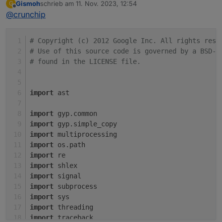
Gismoh
schrieb am
11. Nov. 2023, 12:54
G
zuletzt editiert von
info.driverState
passen
Offline
@
crunchip
oder ob es da die
angemeckerte
gibt
# Copyright (c) 2012 Google Inc. All rights rese
# Use of this source code is governed by a BSD-s
@
gismoh
sagte in
ioBroker auf neuer Maschine
# found in the LICENSE file.
aufgesetzt und Adapter Probleme
:
Adapter "grün"
import
 ast
heisst aber noch nicht das er auch funktioniert
import
 gyp.common
es muss auch in den Objekten der
import
 gyp.simple_copy
info.driverState
passen
import
 multiprocessing
import
 os.path
import
 re
import
 shlex
import
 signal
import
 subprocess
import
 sys
import
 threading
import
 traceback