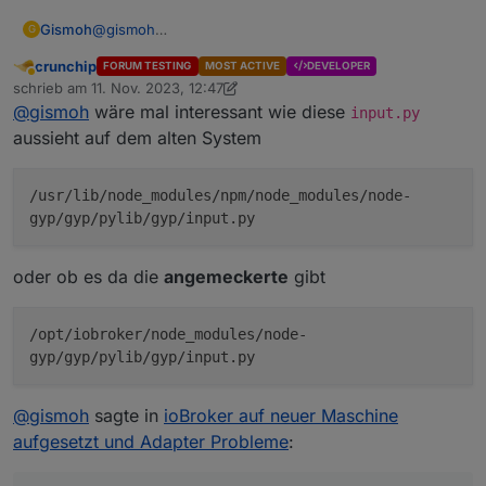
dem neuen System zu 100% funktioniert.
Gismoh
@
gismoh
Daher würde ich mal da ansetzen und etwas tiefer
wie weiter oben schon erwähnt, hatte ich den ble
G
ble v0.13.4 ist wieder installiert und läuft (Adapter
rein schauen, vllt auf dem alten System den ble
auch laufen, anschließend irgendwann mal das OS
crunchip
FORUM TESTING
MOST ACTIVE
DEVELOPER
"grün"). (Auf dem Pi4)
löschen und neu installieren, möglicherweise liegt da
upgedatet, sowie auch nodejs, irgendwann als ich
npm ERR!     build_file_contents = open(build
Abwesend
schrieb am
11. Nov. 2023, 12:47
schon ein "unentdecktes" Problem vor.
dann mit dem ble von v0.13.3 auf die 0.13.4 gehen
npm ERR!                           ^^^^^^^^^^
zuletzt editiert von crunchip
11. Nov. 2023, 13:50
@
gismoh
wäre mal interessant wie diese
daher denk ich, ist eventuell auf deinem alten System
input.py
wollte, kam es zum selbigen Fehler
npm ERR! ValueError: invalid mode: 'rU' whil
schon was faul
aussieht auf dem alten System
/usr/lib/node_modules/npm/node_modules/node-
gyp/gyp/pylib/gyp/input.py
oder ob es da die
angemeckerte
gibt
/opt/iobroker/node_modules/node-
gyp/gyp/pylib/gyp/input.py
@
gismoh
sagte in
ioBroker auf neuer Maschine
aufgesetzt und Adapter Probleme
: