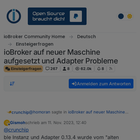
Weiter zum Inhalt
ioBroker Community Home
Deutsch
Einsteigerfragen
ioBroker auf neuer Maschine
aufgesetzt und Adapter Probleme
Einsteigerfragen
267
8
62.0k
8
Anmelden zum Antworten
@
homoran
sagte in
ioBroker auf neuer Maschine
crunchip
aufgesetzt und Adapter Probleme
:
Gismoh
schrieb am
11. Nov. 2023, 12:40
G
zuletzt editiert von
Offline
@
crunchip
Diese Info ist mir neu.
ble Instanz und Adapter 0.13.4 wurde vom "alten