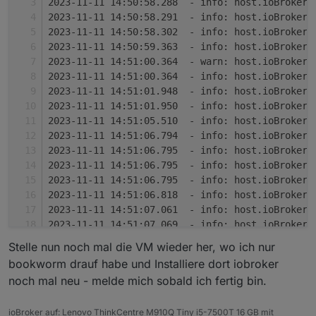
2023-11-11 14:50:58.288  - info: host.ioBrokerV
2023-11-11 14:50:58.291  - info: host.ioBrokerV
return
False
2023-11-11 14:50:58.302  - info: host.ioBrokerV
2023-11-11 14:50:59.363  - info: host.ioBrokerV
2023-11-11 14:51:00.364  - warn: host.ioBrokerV
# base_non_configuration_keys is a list of key
2023-11-11 14:51:00.364  - info: host.ioBrokerV
# itself and should not be propagated into its
2023-11-11 14:51:01.948  - info: host.ioBrokerV
# with a list that can come from the generator
2023-11-11 14:51:01.950  - info: host.ioBrokerV
# create non_configuration_keys.
2023-11-11 14:51:05.510  - info: host.ioBrokerV
base_non_configuration_keys = [
2023-11-11 14:51:06.794  - info: host.ioBrokerV
# Sections that must exist inside targets 
2023-11-11 14:51:06.795  - info: host.ioBrokerV
"actions"
,
2023-11-11 14:51:06.795  - info: host.ioBrokerV
"configurations"
,
2023-11-11 14:51:06.795  - info: host.ioBrokerV
"copies"
,
2023-11-11 14:51:06.818  - info: host.ioBrokerV
"default_configuration"
,
2023-11-11 14:51:07.061  - info: host.ioBrokerV
"dependencies"
,
2023-11-11 14:51:07.069  - info: host.ioBrokerV
"dependencies_original"
,
2023-11-11 14:51:07.073  - info: host.ioBrokerV
Stelle nun noch mal die VM wieder her, wo ich nur
"libraries"
,
2023-11-11 14:51:07.076  - info: host.ioBrokerV
"postbuilds"
,
bookworm drauf habe und Installiere dort iobroker
2023-11-11 14:51:07.090  - info: host.ioBrokerV
"product_dir"
,
noch mal neu - melde mich sobald ich fertig bin.
2023-11-11 14:51:07.094  - info: host.ioBrokerV
"product_extension"
,
2023-11-11 14:51:07.098  - info: host.ioBrokerV
"product_name"
,
ioBroker auf: Lenovo ThinkCentre M910Q Tiny i5-7500T 16 GB mit
2023-11-11 14:51:07.102  - info: host.ioBrokerV