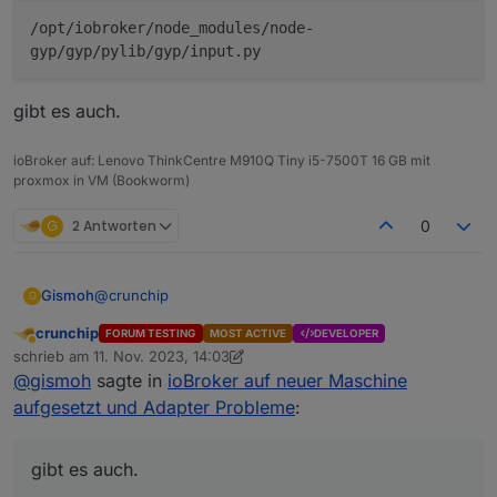
/opt/iobroker/node_modules/node-
# base_path_sections is a list of sections def
gyp/gyp/pylib/gyp/input.py
# pathnames.  The generators can provide more 
# into path_sections, but you should call IsPa
# list directly.
gibt es auch.
base_path_sections = [
"destination"
,
ioBroker auf: Lenovo ThinkCentre M910Q Tiny i5-7500T 16 GB mit
"files"
,
proxmox in VM (Bookworm)
"include_dirs"
,
"inputs"
,
G
2 Antworten
0
"libraries"
,
"outputs"
,
"sources"
,
@
crunchip
Gismoh
G
]
path_sections = 
set
()
crunchip
FORUM TESTING
MOST ACTIVE
DEVELOPER
Abwesend
schrieb am
11. Nov. 2023, 14:03
zuletzt editiert von crunchip
11. Nov. 2023, 15:04
gibt es auch.
@
gismoh
sagte in
ioBroker auf neuer Maschine
# These per-process dictionaries are used to c
# in parallel mode.
aufgesetzt und Adapter Probleme
:
per_process_data = {}
per_process_aux_data = {}
gibt es auch.