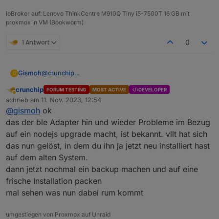
from
 distutils.version 
import
 StrictVersion
ioBroker auf: Lenovo ThinkCentre M910Q Tiny i5-7500T 16 GB mit
from
 gyp.common 
import
 GypError
proxmox in VM (Bookworm)
from
 gyp.common 
import
 OrderedSet
1 Antwort
0
# A list of types that are treated as linkable.
linkable_types = [
"executable"
,
Gismoh
@
crunchip
G
"shared_library"
,
mom, sehe nach ;)
                                                
crunchip
FORUM TESTING
MOST ACTIVE
DEVELOPER
Abwesend
schrieb am
11. Nov. 2023, 12:54
zuletzt editiert von
@
gismoh
ok
das der ble Adapter hin und wieder Probleme im Bezug
auf ein nodejs upgrade macht, ist bekannt. vllt hat sich
das nun gelöst, in dem du ihn ja jetzt neu installiert hast
auf dem alten System.
dann jetzt nochmal ein backup machen und auf eine
frische Installation packen
mal sehen was nun dabei rum kommt
umgestiegen von Proxmox auf Unraid