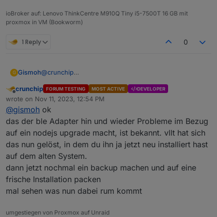
from
 distutils.version 
import
 StrictVersion
ioBroker auf: Lenovo ThinkCentre M910Q Tiny i5-7500T 16 GB mit
from
 gyp.common 
import
 GypError
proxmox in VM (Bookworm)
from
 gyp.common 
import
 OrderedSet
1 Reply
0
# A list of types that are treated as linkable.
linkable_types = [
"executable"
,
Gismoh
@
crunchip
G
"shared_library"
,
mom, sehe nach ;)
                                                
crunchip
FORUM TESTING
MOST ACTIVE
DEVELOPER
Offline
wrote on
Nov 11, 2023, 12:54 PM
last edited by
@
gismoh
ok
das der ble Adapter hin und wieder Probleme im Bezug
auf ein nodejs upgrade macht, ist bekannt. vllt hat sich
das nun gelöst, in dem du ihn ja jetzt neu installiert hast
auf dem alten System.
dann jetzt nochmal ein backup machen und auf eine
frische Installation packen
mal sehen was nun dabei rum kommt
umgestiegen von Proxmox auf Unraid