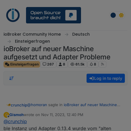
Skip to content
ioBroker Community Home
Deutsch
Einsteigerfragen
ioBroker auf neuer Maschine
aufgesetzt und Adapter Probleme
Einsteigerfragen
267
8
61.5k
8
Log in to reply
@
homoran
sagte in
ioBroker auf neuer Maschine
crunchip
aufgesetzt und Adapter Probleme
:
Gismoh
wrote on
Nov 11, 2023, 12:40 PM
G
last edited by
Offline
@
crunchip
Diese Info ist mir neu.
ble Instanz und Adapter 0.13.4 wurde vom "alten