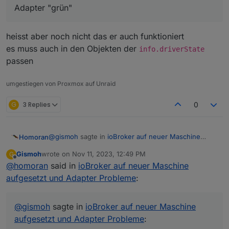
Adapter "grün"
heisst aber noch nicht das er auch funktioniert
es muss auch in den Objekten der
info.driverState
passen
umgestiegen von Proxmox auf Unraid
G
3 Replies
0
@
gismoh
sagte in
ioBroker auf neuer Maschine
Homoran
aufgesetzt und Adapter Probleme
:
Gismoh
wrote on
Nov 11, 2023, 12:49 PM
G
last edited by
Offline
@
homoran
said in
Wie mir bekannt, kann man die Buster Version
ioBroker auf neuer Maschine
bis zum Bullyseye bringen, danach geht es nur
aufgesetzt und Adapter Probleme
:
das geht auch weiter. nur nicht in einem Schritt.
mit neuinstallation von Bookworm.
Aber solltest du nicht soweit ich das hier mitgelesen
und korrekt verstanden habe nur iob auf den
Aber ist jetzt alles müßig.
@
gismoh
sagte in
ioBroker auf neuer Maschine
höchstmöglich aktuellen Stand (für Buster) bringen?
aufgesetzt und Adapter Probleme
:
auf welcher Version ist ble im backup?