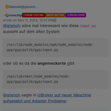
dem neuen System zu 100% funktioniert.
Gismoh
@
gismoh
Daher würde ich mal da ansetzen und etwas tiefer
wie weiter oben schon erwähnt, hatte ich den ble
G
ble v0.13.4 ist wieder installiert und läuft (Adapter
rein schauen, vllt auf dem alten System den ble
auch laufen, anschließend irgendwann mal das OS
crunchip
FORUM TESTING
MOST ACTIVE
DEVELOPER
"grün"). (Auf dem Pi4)
löschen und neu installieren, möglicherweise liegt da
upgedatet, sowie auch nodejs, irgendwann als ich
npm ERR!     build_file_contents = open(build
Offline
wrote on
Nov 11, 2023, 12:47 PM
schon ein "unentdecktes" Problem vor.
dann mit dem ble von v0.13.3 auf die 0.13.4 gehen
npm ERR!                           ^^^^^^^^^^
last edited by crunchip
Nov 11, 2023, 1:50 PM
@
gismoh
wäre mal interessant wie diese
daher denk ich, ist eventuell auf deinem alten System
input.py
wollte, kam es zum selbigen Fehler
npm ERR! ValueError: invalid mode: 'rU' whil
schon was faul
aussieht auf dem alten System
/usr/lib/node_modules/npm/node_modules/node-
gyp/gyp/pylib/gyp/input.py
oder ob es da die
angemeckerte
gibt
/opt/iobroker/node_modules/node-
gyp/gyp/pylib/gyp/input.py
@
gismoh
sagte in
ioBroker auf neuer Maschine
aufgesetzt und Adapter Probleme
: