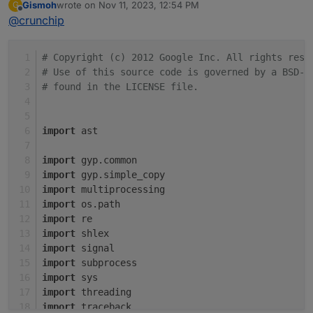
Gismoh
wrote on
Nov 11, 2023, 12:54 PM
G
last edited by
info.driverState
passen
Offline
@
crunchip
oder ob es da die
angemeckerte
gibt
# Copyright (c) 2012 Google Inc. All rights rese
# Use of this source code is governed by a BSD-s
@
gismoh
sagte in
ioBroker auf neuer Maschine
# found in the LICENSE file.
aufgesetzt und Adapter Probleme
:
Adapter "grün"
import
 ast
heisst aber noch nicht das er auch funktioniert
import
 gyp.common
es muss auch in den Objekten der
import
 gyp.simple_copy
info.driverState
passen
import
 multiprocessing
import
 os.path
import
 re
import
 shlex
import
 signal
import
 subprocess
import
 sys
import
 threading
import
 traceback