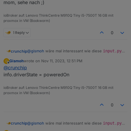
oder ob es da die
angemeckerte
gibt
mom, sehe nach ;)
ioBroker auf: Lenovo ThinkCentre M910Q Tiny i5-7500T 16 GB mit
proxmox in VM (Bookworm)
@
gismoh
sagte in
ioBroker auf neuer Maschine
aufgesetzt und Adapter Probleme
:
1 Reply
0
Adapter "grün"
@
gismoh
wäre mal interessant wie diese
input.py
crunchip
heisst aber noch nicht das er auch funktioniert
aussieht auf dem alten System
es muss auch in den Objekten der
Gismoh
wrote on
Nov 11, 2023, 12:51 PM
G
last edited by
info.driverState
passen
Offline
@
crunchip
oder ob es da die
angemeckerte
gibt
info.driverState = poweredOn
ioBroker auf: Lenovo ThinkCentre M910Q Tiny i5-7500T 16 GB mit
proxmox in VM (Bookworm)
@
gismoh
sagte in
ioBroker auf neuer Maschine
aufgesetzt und Adapter Probleme
:
0
Adapter "grün"
@
gismoh
wäre mal interessant wie diese
input.py
crunchip
heisst aber noch nicht das er auch funktioniert
aussieht auf dem alten System
es muss auch in den Objekten der