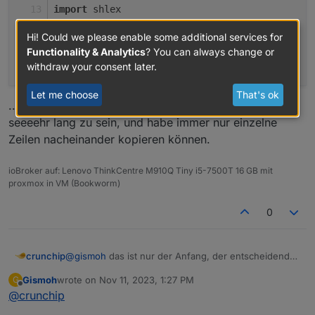
import
 shlex
import
 signal
Hi! Could we please enable some additional services for
import
 subprocess
Functionality & Analytics
? You can always change or
import
 sys
withdraw your consent later.
import
 threading
import
 traceback
Let me choose
That's ok
from
 distutils.version 
import
 StrictVersion
...höre mit dem einkopieren auf, denn die Datei scheint
from
 gyp.common 
import
 GypError
seeeehr lang zu sein, und habe immer nur einzelne
from
 gyp.common 
import
 OrderedSet
Zeilen nacheinander kopieren können.
# A list of types that are treated as linkable
ioBroker auf: Lenovo ThinkCentre M910Q Tiny i5-7500T 16 GB mit
linkable_types = [
proxmox in VM (Bookworm)
"executable"
,
"shared_library"
,
0
"loadable_module"
,
"mac_kernel_extension"
,
"windows_driver"
,
@
gismoh
das ist nur der Anfang, der entscheidende
crunchip
]
Teil steh weiter unten, ab
Gismoh
wrote on
Nov 11, 2023, 1:27 PM
G
def LoadOneBuildFile(build_file_path,
die andere Datei gibt es nicht?
last edited by
# A list of sections that contain links to oth
Offline
@
crunchip
data, aux_data, includes, is_target,
dependency_sections = [
"dependencies"
, 
"export
check):