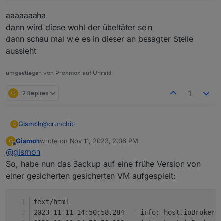
def
IsPathSection
(
section
):
aaaaaaaha
# If section ends in one of the '=+?!' cha
dann wird diese wohl der übeltäter sein
# without the trailing characters.  '/' is
dann schau mal wie es in dieser an besagter Stelle
# because there's no way for a regular exp
aussieht
while
 section 
and
 section[-
1
:] 
in
"=+?!"
:
        section = section[:-
1
]
umgestiegen von Proxmox auf Unraid
if
 section 
in
 path_sections:
G
2 Replies
return
True
1
# Sections matching the regexp '_(dir|file
# considered PathSections. Using manual st
@
crunchip
Gismoh
G
# is much faster than the regexp and this 
Gismoh
wrote on
Nov 11, 2023, 2:06 PM
G
# thousands of times so micro performance 
last edited by
Offline
@
gismoh
if
"_"
in
 section:
gibt es auch.
So, habe nun das Backup auf eine frühe Version von
        tail = section[-
6
:]
einer gesicherten gesicherten VM aufgespielt:
if
 tail[-
1
] == 
"s"
:
            tail = tail[:-
1
]
if
 tail[-
5
:] 
in
 (
"_file"
, 
"_path"
):
text/html
return
True
2023-11-11 14:50:58.284  - info: host.ioBrokerV
return
 tail[-
4
:] == 
"_dir"