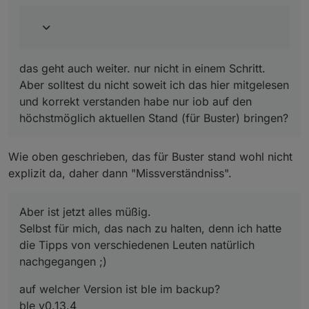
@
crunchip
sagte in
ioBroker auf neuer Maschine
aufgesetzt und Adapter Probleme
:
jetzt bleibt die Frage, warum dein Backup nicht
das geht auch weiter. nur nicht in einem Schritt.
auf dem neuen System zu 100% funktioniert.
Daher würde ich mal da ansetzen und etwas
Aber solltest du nicht soweit ich das hier mitgelesen
tiefer rein schauen, vllt auf dem alten System
und korrekt verstanden habe nur iob auf den
den ble löschen und neu installieren,
höchstmöglich aktuellen Stand (für Buster) bringen?
möglicherweise liegt da schon ein
"unentdecktes" Problem vor.
wie weiter oben schon erwähnt, hatte ich den
Wie oben geschrieben, das für Buster stand wohl nicht
ble auch laufen, anschließend irgendwann mal
explizit da, daher dann "Missverständniss".
das OS upgedatet, sowie auch nodejs,
irgendwann als ich dann mit dem ble von
v0.13.3 auf die 0.13.4 gehen wollte, kam es zum
Aber ist jetzt alles müßig.
selbigen Fehler
Selbst für mich, das nach zu halten, denn ich hatte
die Tipps von verschiedenen Leuten natürlich
nachgegangen ;)
auf welcher Version ist ble im backup?
ble v0.13.4