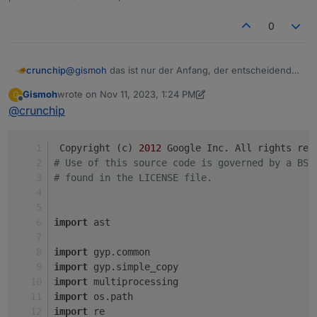
0
@
gismoh
das ist nur der Anfang, der entscheidende
crunchip
Teil steh weiter unten, ab
Gismoh
wrote on
Nov 11, 2023, 1:24 PM
G
def LoadOneBuildFile(build_file_path,
die andere Datei gibt es nicht?
last edited by Gismoh
Nov 11, 2023, 2:25 PM
Offline
@
crunchip
data, aux_data, includes, is_target,
check):
 Copyright (c) 
2012
 Google Inc. All rights res
# Use of this source code is governed by a BSD
# found in the LICENSE file.
import
 ast
import
 gyp.common
import
 gyp.simple_copy
import
 multiprocessing
import
 os.path
import
 re