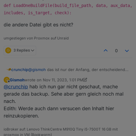
def LoadOneBuildFile(build_file_path, data, aux_data,
import ast

includes, is_target, check):
import gyp.common

die andere Datei gibt es nicht?
import gyp.simple_copy

import multiprocessing

import os.path

umgestiegen von Proxmox auf Unraid
import re

import shlex

G
3 Replies
0
import signal

import subprocess

import sys

@
gismoh
das ist nur der Anfang, der entscheidende
crunchip
import threading

Teil steh weiter unten, ab
import traceback

Gismoh
wrote on
Nov 11, 2023, 1:01 PM
G
def LoadOneBuildFile(build_file_path,
die andere Datei gibt es nicht?
last edited by Gismoh
Nov 11, 2023, 2:02 PM
from distutils.version import StrictVersion

Offline
@
crunchip
hab ich nun gar nicht geschaut, mache
data, aux_data, includes, is_target,
from gyp.common import GypError

check):
gerade das backup. Sehe aber gern gleich noch mal
from gyp.common import OrderedSet

nach.
# A list of types that are treated as linkable
Edith: Werde auch dann versucen den Inhalt hier
linkable_types = [

reinzukopieren.
    "executable",

    "shared_library",

ioBroker auf: Lenovo ThinkCentre M910Q Tiny i5-7500T 16 GB mit
proxmox in VM (Bookworm)