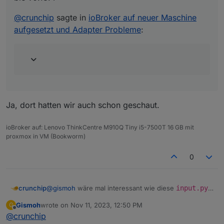
@
crunchip
sagte in
ioBroker auf neuer Maschine
aufgesetzt und Adapter Probleme
:
Ja, dort hatten wir auch schon geschaut.
ioBroker auf: Lenovo ThinkCentre M910Q Tiny i5-7500T 16 GB mit
proxmox in VM (Bookworm)
0
@
gismoh
wäre mal interessant wie diese
input.py
crunchip
aussieht auf dem alten System
Gismoh
wrote on
Nov 11, 2023, 12:50 PM
G
last edited by
Offline
@
crunchip