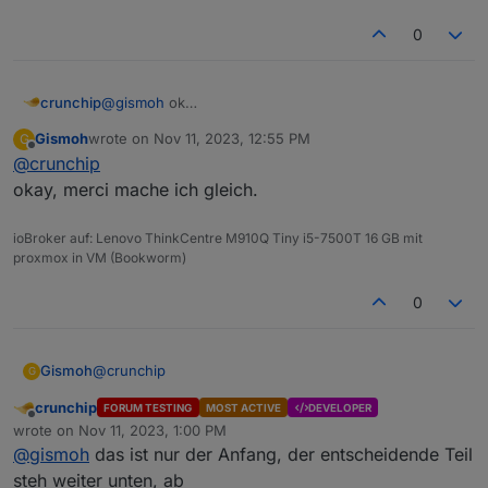
0
crunchip
@
gismoh
ok
das der ble Adapter hin und wieder Probleme im
Gismoh
wrote on
Nov 11, 2023, 12:55 PM
G
Bezug auf ein nodejs upgrade macht, ist bekannt. vllt
last edited by
Offline
@
crunchip
hat sich das nun gelöst, in dem du ihn ja jetzt neu
installiert hast auf dem alten System.
okay, merci mache ich gleich.
dann jetzt nochmal ein backup machen und auf eine
frische Installation packen
ioBroker auf: Lenovo ThinkCentre M910Q Tiny i5-7500T 16 GB mit
mal sehen was nun dabei rum kommt
proxmox in VM (Bookworm)
0
@
crunchip
Gismoh
G
crunchip
FORUM TESTING
MOST ACTIVE
DEVELOPER
# Copyright (c) 2012 Google Inc. All rights re
Offline
wrote on
Nov 11, 2023, 1:00 PM
# Use of this source code is governed by a BSD
last edited by
@
gismoh
das ist nur der Anfang, der entscheidende Teil
# found in the LICENSE file.

steh weiter unten, ab