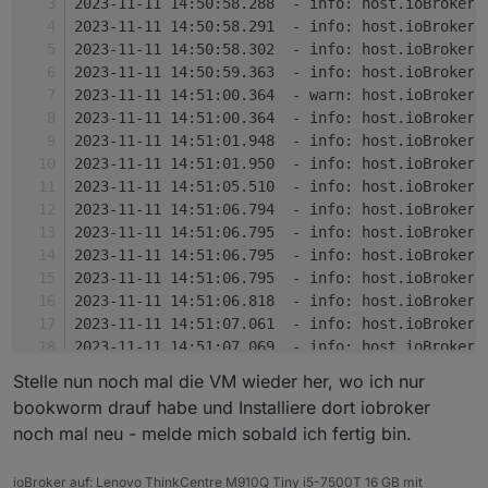
2023-11-11 14:50:58.288  - info: host.ioBrokerV
2023-11-11 14:50:58.291  - info: host.ioBrokerV
return
False
2023-11-11 14:50:58.302  - info: host.ioBrokerV
2023-11-11 14:50:59.363  - info: host.ioBrokerV
2023-11-11 14:51:00.364  - warn: host.ioBrokerV
# base_non_configuration_keys is a list of key
2023-11-11 14:51:00.364  - info: host.ioBrokerV
# itself and should not be propagated into its
2023-11-11 14:51:01.948  - info: host.ioBrokerV
# with a list that can come from the generator
2023-11-11 14:51:01.950  - info: host.ioBrokerV
# create non_configuration_keys.
2023-11-11 14:51:05.510  - info: host.ioBrokerV
base_non_configuration_keys = [
2023-11-11 14:51:06.794  - info: host.ioBrokerV
# Sections that must exist inside targets 
2023-11-11 14:51:06.795  - info: host.ioBrokerV
"actions"
,
2023-11-11 14:51:06.795  - info: host.ioBrokerV
"configurations"
,
2023-11-11 14:51:06.795  - info: host.ioBrokerV
"copies"
,
2023-11-11 14:51:06.818  - info: host.ioBrokerV
"default_configuration"
,
2023-11-11 14:51:07.061  - info: host.ioBrokerV
"dependencies"
,
2023-11-11 14:51:07.069  - info: host.ioBrokerV
"dependencies_original"
,
2023-11-11 14:51:07.073  - info: host.ioBrokerV
Stelle nun noch mal die VM wieder her, wo ich nur
"libraries"
,
2023-11-11 14:51:07.076  - info: host.ioBrokerV
"postbuilds"
,
bookworm drauf habe und Installiere dort iobroker
2023-11-11 14:51:07.090  - info: host.ioBrokerV
"product_dir"
,
noch mal neu - melde mich sobald ich fertig bin.
2023-11-11 14:51:07.094  - info: host.ioBrokerV
"product_extension"
,
2023-11-11 14:51:07.098  - info: host.ioBrokerV
"product_name"
,
ioBroker auf: Lenovo ThinkCentre M910Q Tiny i5-7500T 16 GB mit
2023-11-11 14:51:07.102  - info: host.ioBrokerV