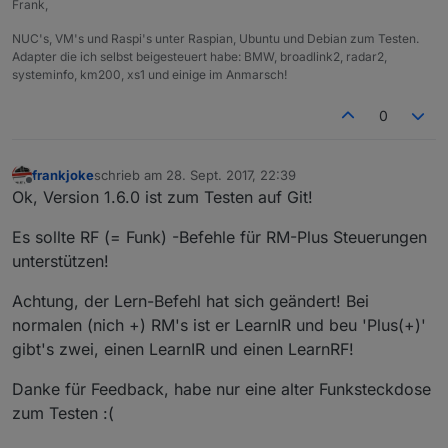
Frank,
NUC's, VM's und Raspi's unter Raspian, Ubuntu und Debian zum Testen.
Adapter die ich selbst beigesteuert habe: BMW, broadlink2, radar2,
systeminfo, km200, xs1 und einige im Anmarsch!
0
frankjoke
schrieb am
28. Sept. 2017, 22:39
zuletzt editiert von
Offline
Ok, Version 1.6.0 ist zum Testen auf Git!
Es sollte RF (= Funk) -Befehle für RM-Plus Steuerungen
unterstützen!
Achtung, der Lern-Befehl hat sich geändert! Bei
normalen (nich +) RM's ist er LearnIR und beu 'Plus(+)'
gibt's zwei, einen LearnIR und einen LearnRF!
Danke für Feedback, habe nur eine alter Funksteckdose
zum Testen :(