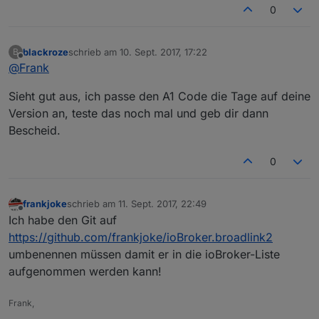
0
blackroze
schrieb am
10. Sept. 2017, 17:22
B
zuletzt editiert von
Offline
@
Frank
Sieht gut aus, ich passe den A1 Code die Tage auf deine
Version an, teste das noch mal und geb dir dann
Bescheid.
0
frankjoke
schrieb am
11. Sept. 2017, 22:49
zuletzt editiert von
Offline
Ich habe den Git auf
https://github.com/frankjoke/ioBroker.broadlink2
umbenennen müssen damit er in die ioBroker-Liste
aufgenommen werden kann!
Frank,