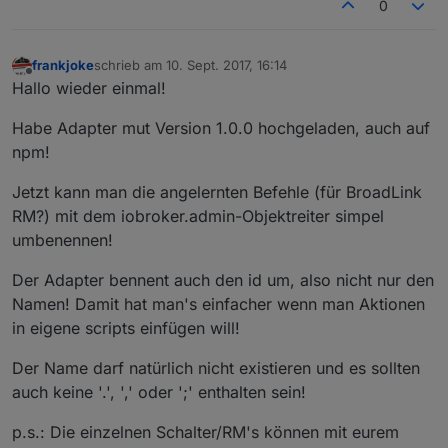
0
frankjoke
schrieb am
10. Sept. 2017, 16:14
zuletzt editiert von
Offline
Hallo wieder einmal!
Habe Adapter mut Version 1.0.0 hochgeladen, auch auf
npm!
Jetzt kann man die angelernten Befehle (für BroadLink
RM?) mit dem iobroker.admin-Objektreiter simpel
umbenennen!
Der Adapter bennent auch den id um, also nicht nur den
Namen! Damit hat man's einfacher wenn man Aktionen
in eigene scripts einfügen will!
Der Name darf natürlich nicht existieren und es sollten
auch keine '.', ',' oder ';' enthalten sein!
p.s.: Die einzelnen Schalter/RM's können mit eurem