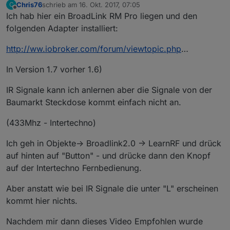
Chris76
schrieb am
16. Okt. 2017, 07:05
C
zuletzt editiert von
Offline
Ich hab hier ein BroadLink RM Pro liegen und den
folgenden Adapter installiert:
http://ww.iobroker.com/forum/viewtopic.php
…
In Version 1.7 vorher 1.6)
IR Signale kann ich anlernen aber die Signale von der
Baumarkt Steckdose kommt einfach nicht an.
(433Mhz - Intertechno)
Ich geh in Objekte-> Broadlink2.0 -> LearnRF und drück
auf hinten auf "Button" - und drücke dann den Knopf
auf der Intertechno Fernbedienung.
Aber anstatt wie bei IR Signale die unter "L" erscheinen
kommt hier nichts.
Nachdem mir dann dieses Video Empfohlen wurde