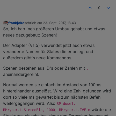
0
frankjoke
schrieb am
23. Sept. 2017, 18:43
zuletzt editiert von
Offline
So, ich hab 'nen größeren Umbau gehabt und etwas
neues dazugebaut: Szenen!
Der Adapter (V1.5) verwendet jetzt auch etwas
veränderte Namen für States die er anlegt und
außerdem gibt's neue Kommandos.
Szenen bestehen aus ID's oder Zahlen mit
,
aneinandergereiht.
Normal werden sie einfach im Abstand von 100ms
hintereinander ausgelöst. Wird eine Zahl gefunden wird
dort so viele ms gewartet bis zum nächsten Befehl
weitergegangen wird. Also
SP:dose1,
würde die
RM:your.L.StereoEin, 1000, RM:your.L.TVEin
Steckdose einschalten, dann den Fernseher insgesamt