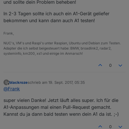
und sollte dein Problem beheben!
In 2-3 Tagen sollte ich auch ein A1-Gerät geliefer
bekommen und kann dann auch A1 testen!
Frank,
NUC's, VM's und Raspi's unter Raspian, Ubuntu und Debian zum Testen.
Adapter die ich selbst beigesteuert habe: BMW, broadlink2, radar2,
systeminfo, km200, xs1 und einige im Anmarsch!
0
blackroze
schrieb am
19. Sept. 2017, 05:35
B
zuletzt editiert von
Offline
@
Frank
super vielen Danke! Jetzt läuft alles super. Ich für die
A1-Anpassungen mal einen Pull-Request gemacht.
Kannst du ja dann bald testen wenn dein A1 da ist. ;-)
0