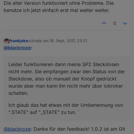
Die alter Version funktioniert ohne Probleme. Die
benutze ich jetzt einfach erst mal weiter weiter.
0
frankjoke
schrieb am
18. Sept. 2017, 23:21
zuletzt editiert von
Offline
@
blackroze
:
Leider funktionieren dann meine SP2 Steckdosen
nicht mehr. Sie empfangen zwar den Status von der
Steckdose, also ob manuell der Knopf gedrückt
wurde aber man kann ihn nicht mehr über iobroker
schalten.
Ich glaub das hat etwas mit der Umbenennung von
".STATE" auf "_STATE" zu tun. `
@
blackroze
: Danke für den feedback! 1.0.2 ist am Git