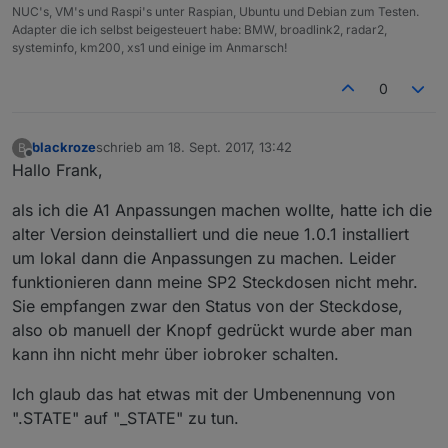
NUC's, VM's und Raspi's unter Raspian, Ubuntu und Debian zum Testen.
Adapter die ich selbst beigesteuert habe: BMW, broadlink2, radar2,
systeminfo, km200, xs1 und einige im Anmarsch!
0
blackroze
schrieb am
18. Sept. 2017, 13:42
B
zuletzt editiert von
Offline
Hallo Frank,
als ich die A1 Anpassungen machen wollte, hatte ich die
alter Version deinstalliert und die neue 1.0.1 installiert
um lokal dann die Anpassungen zu machen. Leider
funktionieren dann meine SP2 Steckdosen nicht mehr.
Sie empfangen zwar den Status von der Steckdose,
also ob manuell der Knopf gedrückt wurde aber man
kann ihn nicht mehr über iobroker schalten.
Ich glaub das hat etwas mit der Umbenennung von
".STATE" auf "_STATE" zu tun.