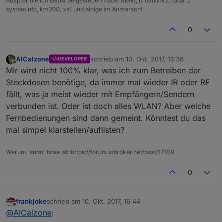
Adapter die ich selbst beigesteuert habe: BMW, broadlink2, radar2,
systeminfo, km200, xs1 und einige im Anmarsch!
0
AlCalzone
schrieb am
10. Okt. 2017, 13:38
DEVELOPER
zuletzt editiert von
Offline
Mir wird nicht 100% klar, was ich zum Betreiben der
Steckdosen benötige, da immer mal wieder IR oder RF
fällt, was ja meist wieder mit Empfängern/Sendern
verbunden ist. Oder ist doch alles WLAN? Aber welche
Fernbedienungen sind dann gemeint. Könntest du das
mal simpel klarstellen/auflisten?
Warum `sudo` böse ist: https://forum.iobroker.net/post/17109
0
frankjoke
schrieb am
10. Okt. 2017, 16:44
zuletzt editiert von
Offline
@
AlCalzone
: