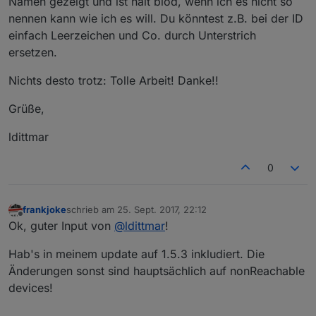
Namen gezeigt und ist halt blöd, wenn ich es nicht so
nennen kann wie ich es will. Du könntest z.B. bei der ID
einfach Leerzeichen und Co. durch Unterstrich
ersetzen.
Nichts desto trotz: Tolle Arbeit! Danke!!
Grüße,
ldittmar
0
frankjoke
schrieb am
25. Sept. 2017, 22:12
zuletzt editiert von
Offline
Ok, guter Input von
@
ldittmar
!
Hab's in meinem update auf 1.5.3 inkludiert. Die
Änderungen sonst sind hauptsächlich auf nonReachable
devices!