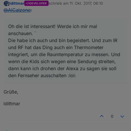
ldittmar
schrieb am
11. Okt. 2017, 06:10
DEVELOPER
zuletzt editiert von
Offline
@
AlCalzone
:
Oh die ist interessant! Werde ich mir mal
anschauen. `
Die habe ich auch und bin begeistert. Und zum IR
und RF hat das Ding auch ein Thermometer
integriert, um die Raumtemperatur zu messen. Und
wenn die Kids sich wegen eine Sendung streiten,
dann kann ich drohen der Alexa zu sagen sie soll
den Fernseher ausschalten :lol:
Grüße,
ldittmar
0