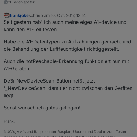
11 Tagen später
frankjoke
schrieb am
10. Okt. 2017, 13:14
zuletzt editiert von
Offline
Seit gestern hab' ich auch meine eiges A1-device und
kann den A1-Teil testen.
Habe die A1-Datentypen zu Aufzählungen gemacht und
die Behandlung der Luftfeuchtigkeit richtiggestellt.
Auch die notReachable-Erkennung funktioniert nun mit
A1-Geräten.
De3r NewDeviceScan-Button heißt jetzt
'_NewDeviceScan' damit er nicht zwischen den Geräten
liegt.
Sonst wünsch ich gutes gelingen!
Frank,
NUC's, VM's und Raspi's unter Raspian, Ubuntu und Debian zum Testen.