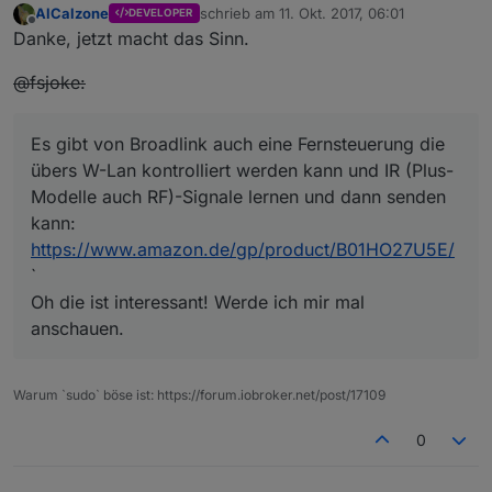
AlCalzone
schrieb am
11. Okt. 2017, 06:01
DEVELOPER
zuletzt editiert von
Offline
Danke, jetzt macht das Sinn.
@fsjoke:
Es gibt von Broadlink auch eine Fernsteuerung die
übers W-Lan kontrolliert werden kann und IR (Plus-
Modelle auch RF)-Signale lernen und dann senden
kann:
https://www.amazon.de/gp/product/B01HO27U5E/
`
Oh die ist interessant! Werde ich mir mal
anschauen.
Warum `sudo` böse ist: https://forum.iobroker.net/post/17109
0