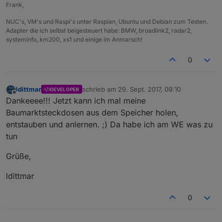
Frank,
NUC's, VM's und Raspi's unter Raspian, Ubuntu und Debian zum Testen.
Adapter die ich selbst beigesteuert habe: BMW, broadlink2, radar2,
systeminfo, km200, xs1 und einige im Anmarsch!
0
ldittmar
schrieb am
29. Sept. 2017, 09:10
DEVELOPER
zuletzt editiert von
Offline
Dankeeee!!! Jetzt kann ich mal meine
Baumarktsteckdosen aus dem Speicher holen,
entstauben und anlernen. ;) Da habe ich am WE was zu
tun
Grüße,
ldittmar
0