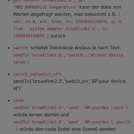
get
sendTo('broadlink2.0','get',
kann der state von
'RM2:RMPROPLUS.Temperature'
Werten abgefragt werden, man bekommt z.B.
{
val: 29.9, ack: true, ts: 1505839335870, q: 0,
from: 'system.adapter.broadlink2.0', lc:
zurück
1505839335870 }
: schaltet Steckdose ein/aus je nach Text:
switch
sendTo('broadlink2.0','switch','SP:your device
id=on')
/
:
switch_on
switch_off
sendTo('broadlink2.0','switch_on','SP:your device
id')`
:
send
sendTo('broadlink2.0','send','RM:yourdev.Learn')
würde lernen starten und
sendTo('broadlink2.0','send','RM:yourdev.L.yourid
würde den code (oder eine Scene) senden.
')