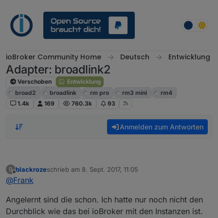
Weiter zum Inhalt
ioBroker Community Home
Deutsch
Entwicklung
Adapter: broadlink2
Verschoben
Entwicklung
broad2
broadlink
rm pro
rm3 mini
rm4
1.4k
169
760.3k
93
Anmelden zum Antworten
blackroze
schrieb am
8. Sept. 2017, 11:05
B
zuletzt editiert von
Offline
@
Frank
Angelernt sind die schon. Ich hatte nur noch nicht den
Durchblick wie das bei ioBroker mit den Instanzen ist.