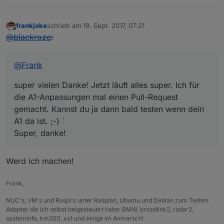
frankjoke
schrieb am
19. Sept. 2017, 07:21
zuletzt editiert von
Offline
@
blackroze
:
@
Frank
super vielen Danke! Jetzt läuft alles super. Ich für
die A1-Anpassungen mal einen Pull-Request
gemacht. Kannst du ja dann bald testen wenn dein
A1 da ist. ;-) `
Super, danke!
Werd ich machen!
Frank,
NUC's, VM's und Raspi's unter Raspian, Ubuntu und Debian zum Testen.
Adapter die ich selbst beigesteuert habe: BMW, broadlink2, radar2,
systeminfo, km200, xs1 und einige im Anmarsch!