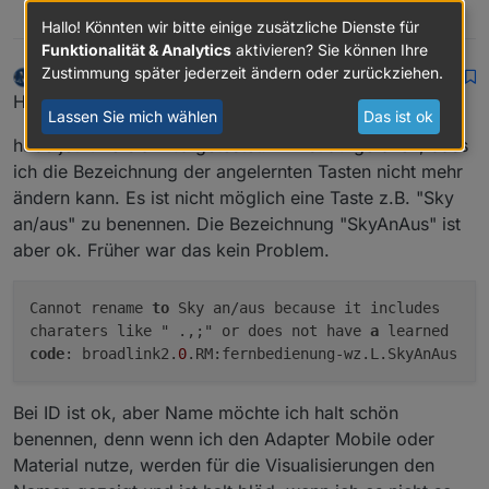
0
Hallo! Könnten wir bitte einige zusätzliche Dienste für
Funktionalität & Analytics
aktivieren? Sie können Ihre
Zustimmung später jederzeit ändern oder zurückziehen.
ldittmar
schrieb am
25. Sept. 2017, 18:06
DEVELOPER
zuletzt editiert von
Offline
Hi,
Lassen Sie mich wählen
Das ist ok
habe jetzt Version 1.5 getestet. Mir ist aufgefallen, dass
ich die Bezeichnung der angelernten Tasten nicht mehr
ändern kann. Es ist nicht möglich eine Taste z.B. "Sky
an/aus" zu benennen. Die Bezeichnung "SkyAnAus" ist
aber ok. Früher war das kein Problem.
Cannot rename
to
Sky an/aus because it includes
charaters like " .,;" or does not have
a
learned
code
: broadlink2.
0
.RM:fernbedienung-wz.L.SkyAnAus
Bei ID ist ok, aber Name möchte ich halt schön
benennen, denn wenn ich den Adapter Mobile oder
Material nutze, werden für die Visualisierungen den