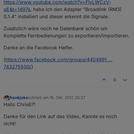
https://www.youtube.com/watch?v=FlyLWCzV-
qE&t=1497s
, habe ich den Adapter "Broadlink (RM3)
0.1.4" installiert und dieser erkennt die Signale.
Zusätzlich wäre noch ne Datenbank schön um
Komplette Fernbedienungen zu exportieren/importieren.
Danke an die Facebook Helfer.
(
https://www.facebook.com/groups/4404991 …
743275500/
)
0
frankjoke
schrieb am
16. Okt. 2017, 20:27
zuletzt editiert von
Offline
Hallo Chris67!
Danke für den Link auf das Video, Kannte es noch
nicht!