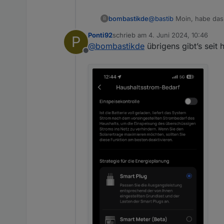
bombastikde
@
bastib
Moin, habe das
B
ich kann jetzt auch 800W
Ponti92
schrieb am
4. Juni 2024, 10:46
P
zuletzt editiert von
@
bombastikde
übrigens gibt’s seit
Offline