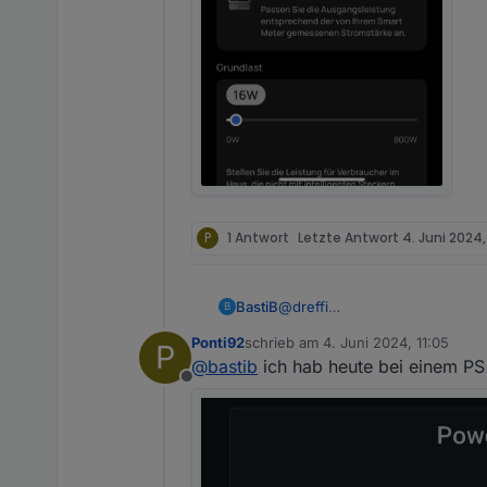
P
1 Antwort
Letzte Antwort
4. Juni 2024,
BastiB
@
dreffi
B
Habe gestern das erstemal das S
Ponti92
schrieb am
4. Juni 2024, 11:05
P
Bei mir werden auch keine Tem
zuletzt editiert von
@
bastib
ich hab heute bei einem PS
Vielleicht wurden die Daten du
Offline