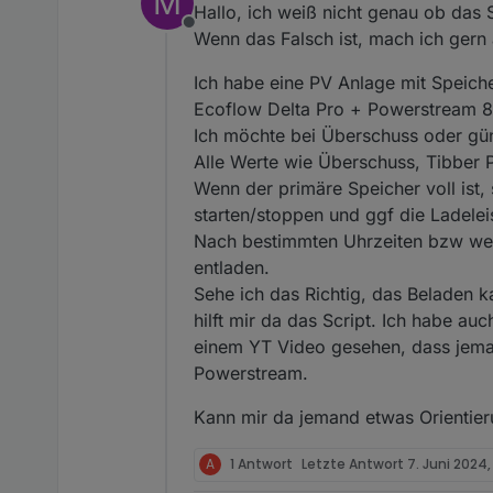
M
Hallo, ich weiß nicht genau ob das S
Offline
Wenn das Falsch ist, mach ich gern
Ich habe eine PV Anlage mit Speiche
Ecoflow Delta Pro + Powerstream 80
Ich möchte bei Überschuss oder gün
Alle Werte wie Überschuss, Tibber P
Wenn der primäre Speicher voll ist
starten/stoppen und ggf die Ladele
Nach bestimmten Uhrzeiten bzw wenn 
entladen.
Sehe ich das Richtig, das Beladen 
hilft mir da das Script. Ich habe a
einem YT Video gesehen, dass jema
Powerstream.
Kann mir da jemand etwas Orientie
A
1 Antwort
Letzte Antwort
7. Juni 2024,