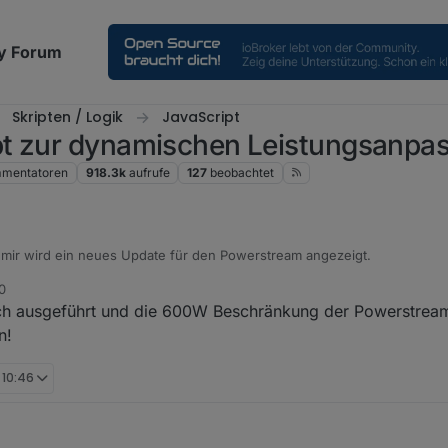
y Forum
Skripten / Logik
JavaScript
pt zur dynamischen Leistungsanpa
mentatoren
918.3k
aufrufe
127
beobachtet
ir wird ein neues Update für den Powerstream angezeigt.
0
 ob das Update mit dem Script kompatibel ist? Oder muss ich mir da k
ch ausgeführt und die 600W Beschränkung der Powerstrea
n!
 10:46