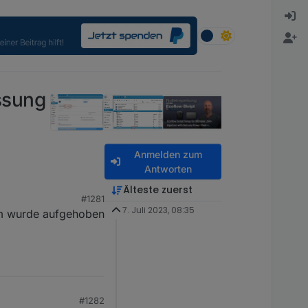
ssung
Anmelden zum
Antworten
Älteste zuerst
#1281
eine Gedanken machen?
7. Juli 2023, 08:35
m wurde aufgehoben
#1282