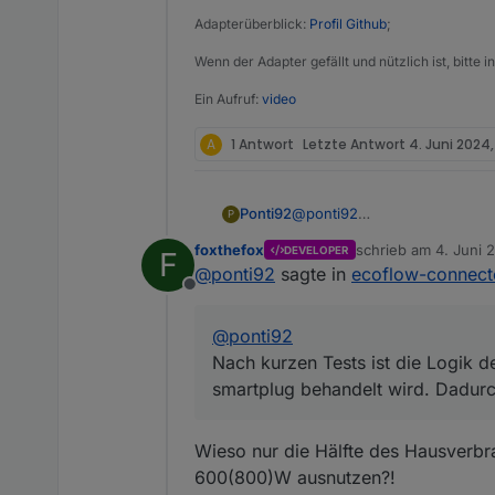
Adapterüberblick:
Profil Github
;
Wenn der Adapter gefällt und nützlich ist, bitte
Ein Aufruf:
video
A
1 Antwort
Letzte Antwort
4. Juni 2024,
Ponti92
@
ponti92
P
Nach kurzen Tests ist die Log
foxthefox
schrieb am
4. Juni 
DEVELOPER
F
behandelt wird. Dadurch werd
zuletzt editiert von
@
ponti92
sagte in
ecoflow-connect
Offline
Wenn Ihr auf das markierte S
@
ponti92
Jetzt müsst Ihr ihn nur noch 
Nach kurzen Tests ist die Logik d
Wenn alles geklappt hat, der 
smartplug behandelt wird. Dadurc
sehen, dass sich dieser Wert
Wieso nur die Hälfte des Hausverbr
600(800)W ausnutzen?!