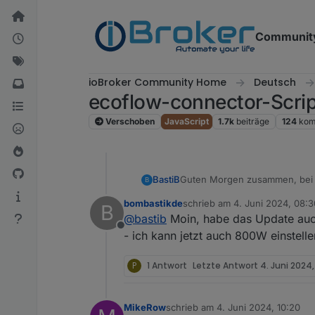
Weiter zum Inhalt
Communit
ioBroker Community Home
Deutsch
ecoflow-connector-Scri
Verschoben
JavaScript
1.7k
beiträge
124
kom
Guten Morgen zusammen, bei m
BastiB
B
bombastikde
schrieb am
4. Juni 2024, 08:3
B
Hat schon jemand ausprobiert,
zuletzt editiert von
@
bastib
Moin, habe das Update au
Offline
- ich kann jetzt auch 800W einstelle
P
1 Antwort
Letzte Antwort
4. Juni 2024,
MikeRow
schrieb am
4. Juni 2024, 10:20
zuletzt editiert von