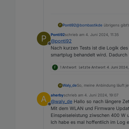
@
bombastikde
übrigens gibt’
Ponti92
P
Ponti92
schrieb am
4. Juni 2024, 11:35
P
zuletzt editiert von
@
ponti92
Offline
Nach kurzen Tests ist die Logik des
smartplug behandelt wird. Dadurch 
F
1 Antwort
Letzte Antwort
4. Juni 2024
So, meine Anbindung läuft je
Waly_de
W
aherby
schrieb am
4. Juni 2024, 19:07
A
Anbei findet ihr ein Skript,
zuletzt editiert von
@
waly_de
Hallo so nach längere Zet
es die gleiche Schnittstelle
Offline
eurer Geräte, um dieses Skri
Achtung: Der ecoflow-Server
Mit dem WLAN und Firmware Update
angelegt. Viele davon sind 
stark belasten und sogar zu 
Einspeiseleistung ziwschen 400 W u
ich die Zustandsnamen anpa
Ich habe es mal hoffentlich im Log 
Daher empfehle ich, nicht al