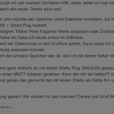
cript mir bei meinem Vorhaben hilft, daher stelle ich mal me
 auch ein neues Thema dazu auf.
r und möchte den Speicher ohne Elektriker erweitern. Ich h
0 + Smart Plug bestellt.
stigem Tibber Preis folgende Werte anpassen oder Zuständ
reise etc habe ich heute schon im IOBroker.
, soll der Überschuss in den Ecoflow gehen. Dazu muss ich 
istung anpassen können.
der primäre Speicher leer ist, will ich mit einem festen W
kann ganz einfach zb mit einem Shelly Plug (AN/AUS) geste
uch einen MQTT Adapter gesehen. Kann der mir da helfen?? I
nd genau das gemacht hat mit einem Shelly am Delta Pro 
rung geben? Wir würdet ihr das machen? Danke und Gruß M
 05:29