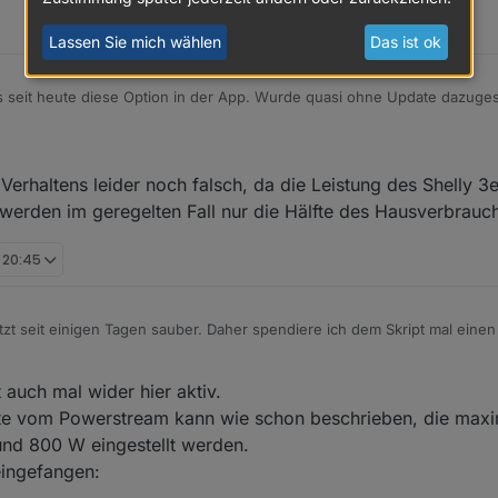
Lassen Sie mich wählen
Das ist ok
s seit heute diese Option in der App. Wurde quasi ohne Update dazugesc
 Verhaltens leider noch falsch, da die Leistung des Shelly 3
werden im geregelten Fall nur die Hälfte des Hausverbrauch
, 20:45
tzt seit einigen Tagen sauber. Daher spendiere ich dem Skript mal eine
 das eine Verbindung zwischen euren ecoflow-Geräten und ioBroker herst
 auch mal wider hier aktiv.
 wie die ecoFlow App. Ihr benötigt lediglich eure Zugangsdaten zur App
pt nutzen zu können. Alle bekannten übermittelten Daten werden in ioB
 sendet unfassbar viele Nachrichten. Wenn ihr mehrere Geräte habt, k
 vom Powerstream kann wie schon beschrieben, die maxi
noch unbekannt. Wenn ihr herausfindet, was sich hinter den unbekannten
Abstürzen führen. Vielleicht bekommt Ihr auch diese Meldung und das S
nd 800 W eingestellt werden.
ssen.
eingefangen:
le Geräte dauerhaft zu abonnieren (dies kann über einen Parameter in de