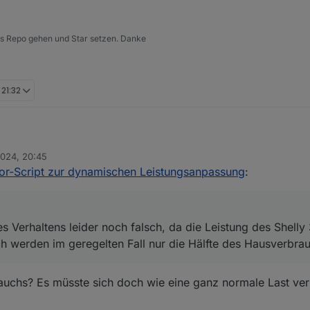
 ins Repo gehen und Star setzen. Danke
 21:32
ik des Verhaltens leider noch falsch, da die Leistung des Shelly 3ems w
2024, 20:45
en im geregelten Fall nur die Hälfte des Hausverbrauchs eingespeist.
or-Script zur dynamischen Leistungsanpassung
:
ymbol klickt, ist der Pfad in euerer Zwischenablage gespeichert.
hinter "SmartmeterID:" im Script einfügen. Achtet darauf, dass Ihr es zwi
es Verhaltens leider noch falsch, da die Leistung des Shelly
Pfad stimmt und das Script läuft, solltet Ihr unter Objekte: "0_userdata
h werden im geregelten Fall nur die Hälfte des Hausverbrau
 regelmäßig anpasst.
auchs? Es müsste sich doch wie eine ganz normale Last ver