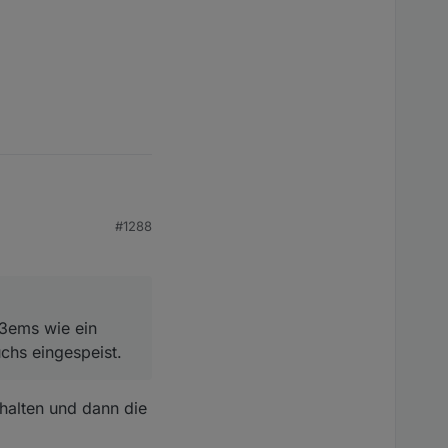
ie ein smartplug
#1288
schen die "" einfügt.
 3ems wie ein
.0.ecoflow.RealPower"
chs eingespeist.
halten und dann die