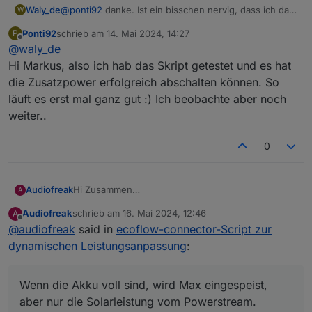
@
ponti92
danke. Ist ein bisschen nervig, dass ich das
Waly_de
W
im Moment nicht selbst testen kann.
Ponti92
schrieb am
14. Mai 2024, 14:27
P
Ich hab versucht eine Lösung einzubauen. Bitte
ecoflow-connector_v125.txt
zuletzt editiert von
Offline
@
waly_de
Versuch es mal mit dem folgenden Skript:
Hi Markus, also ich hab das Skript getestet und es hat
die Zusatzpower erfolgreich abschalten können. So
läuft es erst mal ganz gut :) Ich beobachte aber noch
weiter..
0
Hi Zusammen
Audiofreak
A
Kann mir jemand sagen ob er dieses "Problem"
Audiofreak
schrieb am
16. Mai 2024, 12:46
A
auch hat:
            regulation: true,              
zuletzt editiert von
Offline
@
audiofreak
said in
ecoflow-connector-Script zur
Wenn die Akku voll sind, wird Max eingespeist,
            RegulationOffPower: -1,        
aber nur die Solarleistung vom Powerstream.
            hasBat: true,                  
dynamischen Leistungsanpassung
:
Ich hätte weitere 1200W die am Delta Pro anliegen,
            battPozOn: 99, battPozOff: 95, 
diese werden dann nicht verwendet.
            battOnSwitchPrio: false,       
Kurz gesagt, bei battPozOn hätte ich gerne 600
Wenn die Akku voll sind, wird Max eingespeist,
            prioOffOnDemand: 100,          
Watt, auch wenn zB 200 Watt von der Batterie
            lowBatLimitPozOn: 3, lowBatLimi
aber nur die Solarleistung vom Powerstream.
kommen.