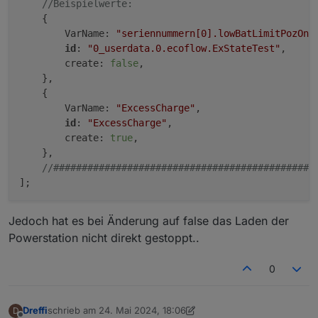
//Beispielwerte:
    {

        VarName: 
"seriennummern[0].lowBatLimitPozOn"
id
: 
"0_userdata.0.ecoflow.ExStateTest"
,     
        create: 
false
,                              
    },

    {

        VarName: 
"ExcessCharge"
,                    
id
: 
"ExcessCharge"
,                         
        create: 
true
,                               
    },

//##############################################
Jedoch hat es bei Änderung auf false das Laden der
Powerstation nicht direkt gestoppt..
0
Dreffi
schrieb am
24. Mai 2024, 18:06
D
zuletzt editiert von Dreffi