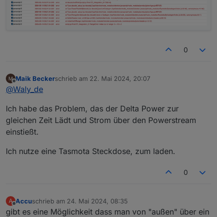
                    log(" Batterie bei BatMax
// Initialer Aufruf, um sofort die Daten zu ho
                }

fetchAndStoreData
();
            }

        } else {

            if (!OldRegulate) {

                setState(RegulateID, true);  
0
                setState(tibberConfig.SwitchI
                log("Script eingeschaltet AC-
            }

Maik Becker
schrieb am
22. Mai 2024, 20:07
zuletzt editiert von
        }

Offline
@
Waly_de
    } else {

        //log("checkTibber skip. batsocID und
Ich habe das Problem, das der Delta Power zur
    }

gleichen Zeit Lädt und Strom über den Powerstream
}

einstießt.
Ich nutze eine Tasmota Steckdose, zum laden.
0
Accu
schrieb am
24. Mai 2024, 08:35
A
zuletzt editiert von
Offline
gibt es eine Möglichkeit dass man von "außen" über ein