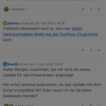
P
1 Antwort
1
dpleiss
schrieb am
30. Mai 2024, 18:39
D
zuletzt editiert von
Offline
Vielleicht interessiert euch ja, wie man
Shelly
Verbrauchsdaten direkt aus der EcoFlow Cloud holen
kann.
1
BastiB
schrieb am
4. Juni 2024, 04:41
B
zuletzt editiert von
Offline
Guten Morgen zusammen, bei mir wird ein neues
Update für den Powerstream angezeigt.
Hat schon jemand ausprobiert, ob das Update mit dem
Script kompatibel ist? Oder muss ich mir da keine
Gedanken machen?