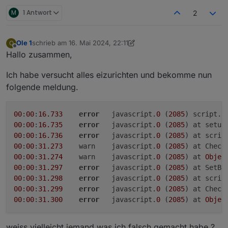
M
1 Antwort
2
Ole 1
schrieb am
16. Mai 2024, 22:11
O
zuletzt editiert von Negalein
Offline
Hallo zusammen,
Ich habe versucht alles eizurichten und bekomme nun
folgende meldung.
00
:
00
:
16.733
error
	javascript.
0
 (
2085
) script.j
00
:
00
:
16.735
error
	javascript.
0
 (
2085
) at setup
00
:
00
:
16.736
error
	javascript.
0
 (
2085
) at scrip
00
:
00
:
31.273
	warn	javascript.
0
 (
2085
) at Check
00
:
00
:
31.274
	warn	javascript.
0
 (
2085
) at 
Objec
00
:
00
:
31.297
error
	javascript.
0
 (
2085
) at SetBa
00
:
00
:
31.298
error
	javascript.
0
 (
2085
) at scrip
00
:
00
:
31.299
error
	javascript.
0
 (
2085
) at Check
00
:
00
:
31.300
error
	javascript.
0
 (
2085
) at 
Objec
weiss vielleicht jemand was ich falsch gemacht habe ?