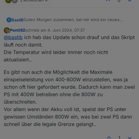
P
B
2 Antworten
0
Guten Morgen zusammen, bei mir wird ein neues
BastiB
B
Update für den Powerstream angezeigt.
Ponti92
schrieb am
4. Juni 2024, 07:37
P
Hat schon jemand ausprobiert, ob das Update mit dem
zuletzt editiert von
Offline
@
bastib
ich hab das Update schon drauf und das Skript
Script kompatibel ist? Oder muss ich mir da keine
Gedanken machen?
läuft noch damit.
Die Temperatur wird leider immer noch nicht
aktualisiert..
Es gibt nun auch die Möglichkeit die Maximale
einspeiseleistung von 400-800W einzustellen, was ja
schon oft hier gefordert wurde. Dadurch kann man zwei
PS mit 400W betreiben ohne die 800W zu
überschreiten.
Vor allem wenn der Akku voll ist, speist der PS unter
gewissen Umständen 800W ein, was bei zwei PS dann
schnell über die legale Grenze gelangt..
1