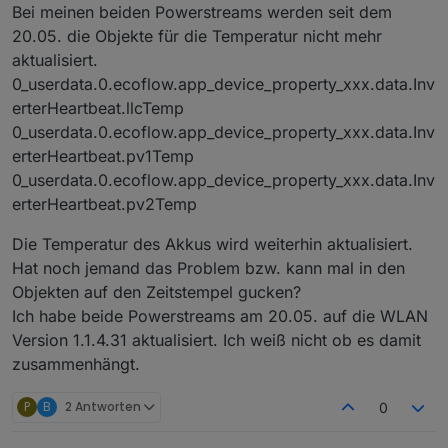
Offline
Bei meinen beiden Powerstreams werden seit dem
20.05. die Objekte für die Temperatur nicht mehr
aktualisiert.
0_userdata.0.ecoflow.app_device_property_xxx.data.Inv
erterHeartbeat.llcTemp
0_userdata.0.ecoflow.app_device_property_xxx.data.Inv
erterHeartbeat.pv1Temp
0_userdata.0.ecoflow.app_device_property_xxx.data.Inv
erterHeartbeat.pv2Temp
Die Temperatur des Akkus wird weiterhin aktualisiert.
Hat noch jemand das Problem bzw. kann mal in den
Objekten auf den Zeitstempel gucken?
Ich habe beide Powerstreams am 20.05. auf die WLAN
Version 1.1.4.31 aktualisiert. Ich weiß nicht ob es damit
zusammenhängt.
P
B
2 Antworten
0