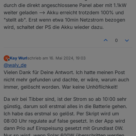
durch die direkt angeschlossene Panel aber mit 1.1kW
weiter geladen --> Akku erreicht trotzdem 100% und
"stellt ab". Erst wenn etwa 10min Netzstrom bezogen
wird, schaltet der PS die Akku wieder dazu.
0
Kay Wurl
schrieb am
16. Mai 2024, 19:03
K
zuletzt editiert von
Offline
@
waly_de
Vielen Dank für Deine Antwort. Ich hatte meinen Post
nicht mehr gefunden und dachte, er wäre, warum auch
immer, gelöscht worden. War keine Unhöflichkeit!
Da wir bei Tibber sind, ist der Strom so ab 10:00 sehr
günstig, darum soll erstmal alles in die Batterie gehen.
Ich habe das erstmal so gelöst. Per Skript wird um
08:00 Uhr regulate auf false gesetzt. In der App wird
dann Prio auf Einspeisung gesetzt mit Grundlast 0W.
Nur so wird, wenn Solar 600W überschritten werden