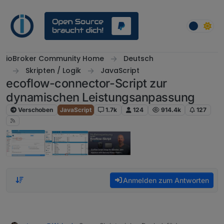
Weiter zum Inhalt
ioBroker Community Home
Deutsch
Skripten / Logik
JavaScript
ecoflow-connector-Script zur
dynamischen Leistungsanpassung
Verschoben
JavaScript
1.7k
124
914.4k
127
Anmelden zum Antworten