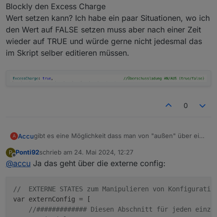
Blockly den Excess Charge
Wert setzen kann? Ich habe ein paar Situationen, wo ich
den Wert auf FALSE setzen muss aber nach einer Zeit
wieder auf TRUE und würde gerne nicht jedesmal das
im Skript selber editieren müssen.
0
gibt es eine Möglichkeit dass man von "außen" über ein
Accu
A
Blockly den Excess Charge
Ponti92
schrieb am
24. Mai 2024, 12:27
P
Wert setzen kann? Ich habe ein paar Situationen, wo ich
zuletzt editiert von
Offline
@
accu
Ja das geht über die externe config:
den Wert auf FALSE setzen muss aber nach einer Zeit
wieder auf TRUE und würde gerne nicht jedesmal das im
Skript selber editieren müssen.
//  EXTERNE STATES zum Manipulieren von Konfiguratio
var externConfig = [

//############# Diesen Abschnitt für jeden einze