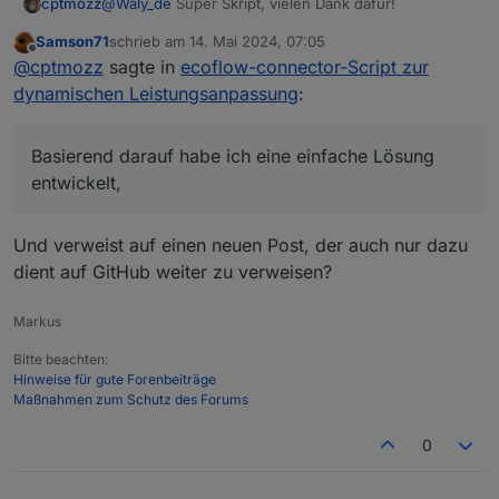
@
Waly_de
Super Skript, vielen Dank dafür!
cptmozz
Samson71
schrieb am
14. Mai 2024, 07:05
Basierend darauf habe ich eine einfache Lösung
zuletzt editiert von
Offline
@
cptmozz
sagte in
ecoflow-connector-Script zur
entwickelt, die momentan ausschließlich den
PowerStream-Output steuert.
dynamischen Leistungsanpassung
:
Einfache Automatisierung für den Ecoflow
PowerStream
.
Ein Vorteil davon ist, dass es sich leichter verstehen
Basierend darauf habe ich eine einfache Lösung
und erweitern lässt, falls man eigene Funktionalitäten
entwickelt,
benötigt.
Vielen Dank für deine tolle Arbeit, mach weiter so!
Und verweist auf einen neuen Post, der auch nur dazu
dient auf GitHub weiter zu verweisen?
Markus
Bitte beachten:
Hinweise für gute Forenbeiträge
Maßnahmen zum Schutz des Forums
0