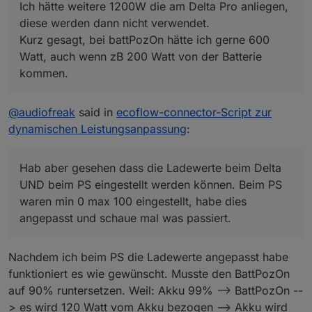
Ich hätte weitere 1200W die am Delta Pro anliegen,
Muss im APP noch was angepasst werden?
diese werden dann nicht verwendet.
LG
Rafal
Kurz gesagt, bei battPozOn hätte ich gerne 600
Watt, auch wenn zB 200 Watt von der Batterie
kommen.
@
audiofreak
said in
ecoflow-connector-Script zur
dynamischen Leistungsanpassung
:
Hab aber gesehen dass die Ladewerte beim Delta
UND beim PS eingestellt werden können. Beim PS
waren min 0 max 100 eingestellt, habe dies
angepasst und schaue mal was passiert.
Nachdem ich beim PS die Ladewerte angepasst habe
funktioniert es wie gewünscht. Musste den BattPozOn
auf 90% runtersetzen. Weil: Akku 99% --> BattPozOn --
> es wird 120 Watt vom Akku bezogen --> Akku wird