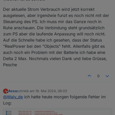
const
 exportWatt = body.
e
;
createState(`${basePath}.import`, 0, { name: 
    on({ id: batSocID, change: "ne" }, functi
const
 combinedWatt = importWatt - expo
createState(`${basePath}.export`, 0, { name: 
Der aktuelle Strom Verbrauch wird jetzt korrekt
        //log("Tibber Modul. batSocID Event:"
createState(`${basePath}.combined`, 0, { name
        checkTibber()

ausgelesen, aber irgendwie funzt es noch nicht mit der
// Daten in ioBroker speichern
    });

// Daten alle 2 Sekunden abrufen und speichern
Steuerung des PS. Ich muss mir das Ganze noch in
setState
(
`
${basePath}
.import`
, importW
}

setInterval(fetchAndStoreData, 2000);

setState
(
`
${basePath}
.export`
, exportW
Ruhe anschauen. Die Verbindung steht grundsätzlich
function checkTibber() {

setState
(
`
${basePath}
.combined`
, combi
    if (tibberID && batSocID) {

zum PS aber die laufende Anpassung will noch nicht.
// Initialer Aufruf, um sofort die Daten zu ho
        const RegulateID = ConfigData.statesP
Auf die Schnelle habe ich gesehen, dass der Status
fetchAndStoreData();

        let priceLevel = getState(tibberID).va
console
.
log
(
`Import (Watt): 
${importWa
"RealPower bei den "Objects" fehlt. Allenfalls gibt es
        let batsoc = Number(getState(batSocID)
console
.
log
(
`Export (Watt): 
${exportWa
auch noch ein Problem mit der Batterie ich habe eine
        let OldRegulate = toBoolean(getState(
console
.
log
(
`Kombiniert (Watt): 
${comb
        //log("Tibber Preislevel: " + priceLe
Delta 2 Max. Nochmals vielen Dank und liebe Grüsse,
    });
        if ((tibberConfig.LevelToSwitch.inclu
Pesche
}
            if (OldRegulate) {

                if (batsoc <= tibberConfig.Ba
// Initiale Erstellung der States in ioBroker 
0
                    setState(RegulateID, fals
createState
(
`
${basePath}
.import`
, 
0
, { 
name
: 
'
                    setState(tibberConfig.Swi
createState
(
`
${basePath}
.export`
, 
0
, { 
name
: 
'
                    log("Script abgeschaltet 
Accu
schrieb am
19. Mai 2024, 06:03
A
                }

createState
(
`
${basePath}
.combined`
, 
0
, { 
name
:
zuletzt editiert von
Offline
@
Waly_de
ich hatte heute morgen folgende Fehler im
            } else {

                if (batsoc >= tibberConfig.Ba
Log:
// Daten alle 2 Sekunden abrufen und speichern
                    setState(RegulateID, true
setInterval
(fetchAndStoreData, 
2000
);
                    setState(tibberConfig.Swi