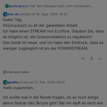
Konfiguration) diese Verbräuche zusätzlich, statt sie zu
Das Skript rechnet jetzt:
@
accu
hab' Dein Beispiel noch nicht verstanden.
gooflo
ersetzen oder korrekt zu subtrahieren.
Hausverbrauch (300 W Bezug, weil 700 W weniger
G
Hausverbrauch kann auch negativ sein wenn
eingespeist) + Smartplug (700 W) → Summe 1000 W.
eric ch.
schrieb am
19. Sept. 2025, 16:23
Überschuss eingespeist wird, wäre in Deinem Beispiel
Anpassungen habe ich schon einige gemacht am Skript.
zuletzt editiert von
Offline
Guten Tag,
dann -1000!
Um welche Stelle geht es? Warum passt Du es nicht
selbst an oder ist es komplizierter?
Glückwunsch zu all der geleisteten Arbeit.
Ich habe einen STREAM von Ecoflow. Glauben Sie, dass
es möglich ist, die Solarproduktion zu regulieren?
Das Gerät ist neuer, und ich habe den Eindruck, dass es
weniger zugänglich ist als der POWERSTREAM.
0
5 Monaten später
gooflo
schrieb am
13. Feb. 2026, 06:51
G
zuletzt editiert von
Offline
Hallo zusammen,
ich wollte mal in die Runde fragen, ob es noch einige
aktive Nutzer des Skripts gibt? Bei mir läuft es nach wie