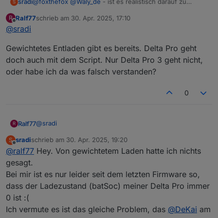
@
foxthefox
@
Waly_de
- ist es realistisch darauf zu
sradi
S
warten, dass sich jemand von euch Profis in näherer
Ralf77
schrieb am
30. Apr. 2025, 17:10
R
Zukunft das Schnittstellenproblem mit der Delta Pro und
Für mich wäre das Auslesen von Protobuf-Messages
zuletzt editiert von
Offline
@
sradi
aktueller Firmware anschaut?
komplett technisches Neuland, und ich hoffe noch
drumherum zu kommen, tiefer in das Thema einzusteigen
Über eine kurze Rückmeldung würde ich mich freuen.
Gewichtetes Entladen gibt es bereits. Delta Pro geht
:)
VG, Stefan
doch auch mit dem Script. Nur Delta Pro 3 geht nicht,
oder habe ich da was falsch verstanden?
0
@
sradi
Ralf77
R
sradi
schrieb am
30. Apr. 2025, 19:20
S
Gewichtetes Entladen gibt es bereits. Delta Pro geht
zuletzt editiert von
Offline
@
ralf77
Hey. Von gewichtetem Laden hatte ich nichts
doch auch mit dem Script. Nur Delta Pro 3 geht nicht,
oder habe ich da was falsch verstanden?
gesagt.
Bei mir ist es nur leider seit dem letzten Firmware so,
dass der Ladezustand (batSoc) meiner Delta Pro immer
0 ist :(
Ich vermute es ist das gleiche Problem, das
@
DeKai
am