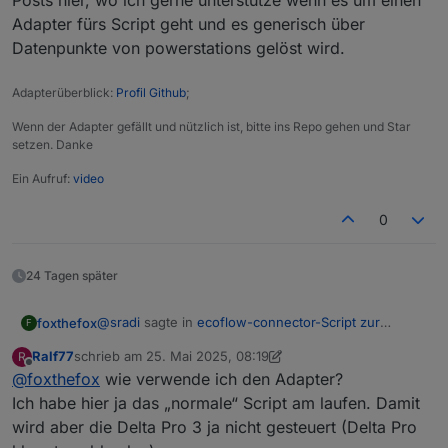
Posts hier, wo ich gerne unterstütze wenn es um einen
Adapter fürs Script geht und es generisch über
Datenpunkte von powerstations gelöst wird.
Adapterüberblick:
Profil Github
;
Wenn der Adapter gefällt und nützlich ist, bitte ins Repo gehen und Star
setzen. Danke
Ein Aufruf:
video
0
24 Tagen später
@
sradi
sagte in
ecoflow-connector-Script zur
foxthefox
F
dynamischen Leistungsanpassung
:
Ralf77
schrieb am
25. Mai 2025, 08:19
R
zuletzt editiert von Ralf77
Offline
@
foxthefox
wie verwende ich den Adapter?
@
foxthefox
@
Waly_de
- ist es realistisch darauf
zu warten, dass sich jemand von euch Profis in
Ich habe hier ja das „normale“ Script am laufen. Damit
Wenn etwas im Kontext des Adapters etwas nicht
näherer Zukunft das Schnittstellenproblem mit
wird aber die Delta Pro 3 ja nicht gesteuert (Delta Pro
funktioniert oder nicht mehr funktioniert, dann lasst
der Delta Pro und aktueller Firmware anschaut?