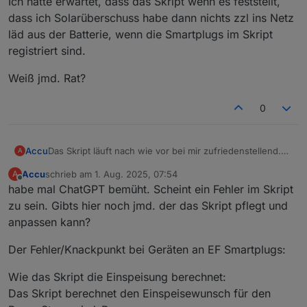
Ich hätte erwartet, dass das Skript wenn es feststellt,
dass ich Solarüberschuss habe dann nichts zzl ins Netz
läd aus der Batterie, wenn die Smartplugs im Skript
registriert sind.
Weiß jmd. Rat?
0
Das Skript läuft nach wie vor bei mir zufriedenstellend.
Accu
A
Ich bin immer noch begeistert. Einen Schönheitsfehler
Accu
schrieb am
1. Aug. 2025, 07:54
A
habe ich jedoch festgestellt in folgender Situation:
Ich habe durch meine kleine PV Anlage Überschuss im
zuletzt editiert von
Offline
habe mal ChatGPT bemüht. Scheint ein Fehler im Skript
Hausnetz und lade bereits ins Netz rein
(überschussladung ist im Skript deaktiviert, weil ich z.B.
Ich hätte erwartet, dass das Skript wenn es feststellt,
zu sein. Gibts hier noch jmd. der das Skript pflegt und
den Gschirrspüler direkt an der Delta Pro Steckdose
dass ich Solarüberschuss habe dann nichts zzl ins Netz
anpassen kann?
betreibe). Dann gehe ich aufs Laufband, welches an
läd aus der Batterie, wenn die Smartplugs im Skript
Weiß jmd. Rat?
einem im Skript registrierten SmartPlug hängt. Trotzdem
registriert sind.
Der Fehler/Knackpunkt bei Geräten an EF Smartplugs:
dass ich z.B. 1kW überschuss habe, fängt der SP an den
PowerStream anzutriggern und der läd noch zzl. 600W
Wie das Skript die Einspeisung berechnet:
ins Netz.
Das Skript berechnet den Einspeisewunsch für den