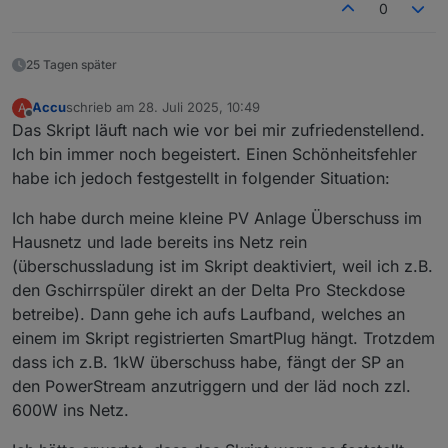
0
25 Tagen später
Accu
schrieb am
28. Juli 2025, 10:49
A
zuletzt editiert von
Offline
Das Skript läuft nach wie vor bei mir zufriedenstellend.
Ich bin immer noch begeistert. Einen Schönheitsfehler
habe ich jedoch festgestellt in folgender Situation:
Ich habe durch meine kleine PV Anlage Überschuss im
Hausnetz und lade bereits ins Netz rein
(überschussladung ist im Skript deaktiviert, weil ich z.B.
den Gschirrspüler direkt an der Delta Pro Steckdose
betreibe). Dann gehe ich aufs Laufband, welches an
einem im Skript registrierten SmartPlug hängt. Trotzdem
dass ich z.B. 1kW überschuss habe, fängt der SP an
den PowerStream anzutriggern und der läd noch zzl.
600W ins Netz.