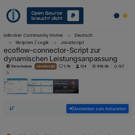
Weiter zum Inhalt
ioBroker Community Home
Deutsch
Skripten / Logik
JavaScript
ecoflow-connector-Script zur
dynamischen Leistungsanpassung
Verschoben
JavaScript
1.7k
124
918.5k
127
Anmelden zum Antworten