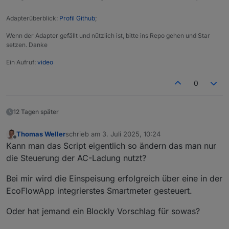
ChatGP Sagt folgendes:
Adapterüberblick:
Profil Github
;
Der Plug benutzt neue/andere Befehle (cmdFunc:32),
die die ältere Version des EcoFlow-Skripts nicht kennt.
Zusatzfrage: weiß man eigentlich, ob das Skript hier
Wenn der Adapter gefällt und nützlich ist, bitte ins Repo gehen und Star
noch weiterentwickelt wird?
setzen. Danke
Ein Aufruf:
video
0
12 Tagen später
Thomas Weller
schrieb am
3. Juli 2025, 10:24
zuletzt editiert von
Offline
Kann man das Script eigentlich so ändern das man nur
die Steuerung der AC-Ladung nutzt?
Bei mir wird die Einspeisung erfolgreich über eine in der
EcoFlowApp integrierstes Smartmeter gesteuert.
Oder hat jemand ein Blockly Vorschlag für sowas?