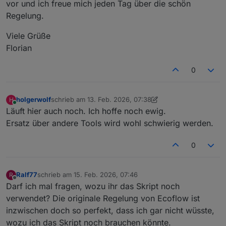
vor und ich freue mich jeden Tag über die schön
Regelung.
Viele Grüße
Florian
0
holgerwolf
schrieb am
13. Feb. 2026, 07:38
H
zuletzt editiert von holgerwolf
Online
Läuft hier auch noch. Ich hoffe noch ewig.
Ersatz über andere Tools wird wohl schwierig werden.
0
Ralf77
schrieb am
15. Feb. 2026, 07:46
R
zuletzt editiert von
Offline
Darf ich mal fragen, wozu ihr das Skript noch
verwendet? Die originale Regelung von Ecoflow ist
inzwischen doch so perfekt, dass ich gar nicht wüsste,
wozu ich das Skript noch brauchen könnte.