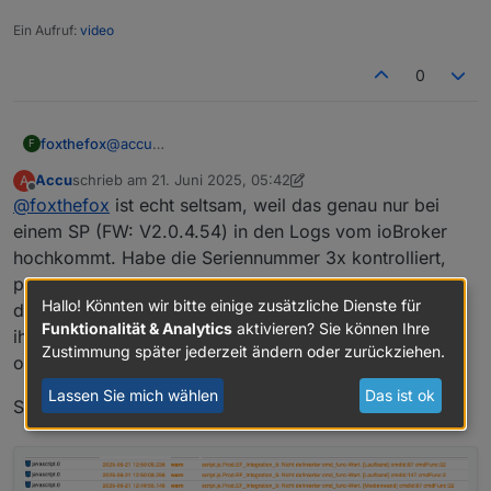
Ein Aufruf:
video
0
foxthefox
@
accu
F
cmdId:87 cmdFunc:32 Ist mir nicht bekannt.
Accu
schrieb am
21. Juni 2025, 05:42
A
CmdFunc 32 könnte etwas mit Gerätesetup/allg.
zuletzt editiert von Accu
Offline
@
foxthefox
ist echt seltsam, weil das genau nur bei
Einstellung sein. Müsste man genauer anschauen
was da geschickt wird.
einem SP (FW: V2.0.4.54) in den Logs vom ioBroker
hochkommt. Habe die Seriennummer 3x kontrolliert,
passt aber alles. Das ist auch der einzige SP, der i.V.m.
Hallo! Könnten wir bitte einige zusätzliche Dienste für
dem Skript immer die Leistung von dem Gerät das an
Funktionalität & Analytics
aktivieren? Sie können Ihre
ihm hängt voll aus der Batterie zieht, ohne zu schauen,
Zustimmung später jederzeit ändern oder zurückziehen.
ob ich gerade Überschuss habe oder nicht.
Lassen Sie mich wählen
Das ist ok
Sehe gerade dass alle Plugs jetzt den Fehler werfen: