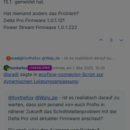
15.1. gemeldet hat.
Hat niemand anders das Problem?
Delta Pro Firmware 1.0.1.121
Power Stream Firmware 1.0.1.222
0
@
foxthefox
@
Waly_de
- ist es realistisch darauf zu
sradi
S
warten, dass sich jemand von euch Profis in näherer
foxthefox
schrieb am
1. Mai 2025, 10:05
F
DEVELOPER
Zukunft das Schnittstellenproblem mit der Delta Pro und
Für mich wäre das Auslesen von Protobuf-Messages
zuletzt editiert von
Abwesend
@
sradi
sagte in
ecoflow-connector-Script zur
aktueller Firmware anschaut?
komplett technisches Neuland, und ich hoffe noch
drumherum zu kommen, tiefer in das Thema einzusteigen
Über eine kurze Rückmeldung würde ich mich freuen.
dynamischen Leistungsanpassung
:
:)
VG, Stefan
@
foxthefox
@
Waly_de
- ist es realistisch darauf zu
warten, dass sich jemand von euch Profis in
näherer Zukunft das Schnittstellenproblem mit der
Delta Pro und aktueller Firmware anschaut?