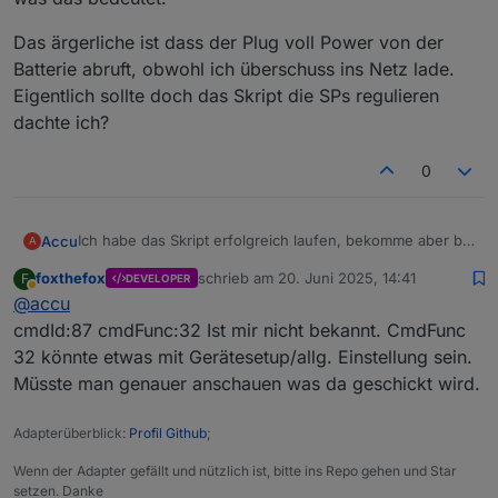
Das ärgerliche ist dass der Plug voll Power von der
Batterie abruft, obwohl ich überschuss ins Netz lade.
Eigentlich sollte doch das Skript die SPs regulieren
dachte ich?
0
Ich habe das Skript erfolgreich laufen, bekomme aber bei
Accu
A
einem meiner Smart Plugs die folgende Fehlermeldung
foxthefox
schrieb am
20. Juni 2025, 14:41
F
DEVELOPER
angezeigt: „ Nicht definierter cmd_func-Wert. [Laufband]
Das ärgerliche ist dass der Plug voll Power von der
zuletzt editiert von
Abwesend
@
accu
cmdId:87 cmdFunc:32“ Weiss jmd was das bedeutet.
Batterie abruft, obwohl ich überschuss ins Netz lade.
Eigentlich sollte doch das Skript die SPs regulieren
cmdId:87 cmdFunc:32 Ist mir nicht bekannt. CmdFunc
dachte ich?
32 könnte etwas mit Gerätesetup/allg. Einstellung sein.
Müsste man genauer anschauen was da geschickt wird.
Adapterüberblick:
Profil Github
;
Wenn der Adapter gefällt und nützlich ist, bitte ins Repo gehen und Star
setzen. Danke