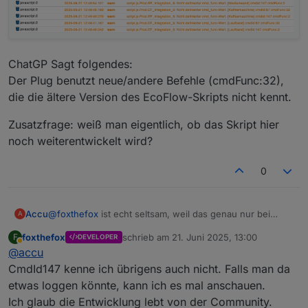
ChatGP Sagt folgendes:
Der Plug benutzt neue/andere Befehle (cmdFunc:32),
die die ältere Version des EcoFlow-Skripts nicht kennt.
Zusatzfrage: weiß man eigentlich, ob das Skript hier
noch weiterentwickelt wird?
0
@
foxthefox
ist echt seltsam, weil das genau nur bei
Accu
A
einem SP (FW: V2.0.4.54) in den Logs vom ioBroker
foxthefox
schrieb am
21. Juni 2025, 13:00
F
DEVELOPER
hochkommt. Habe die Seriennummer 3x kontrolliert,
Sehe gerade dass alle Plugs jetzt den Fehler werfen:
zuletzt editiert von
Abwesend
@
accu
passt aber alles. Das ist auch der einzige SP, der i.V.m.
dem Skript immer die Leistung von dem Gerät das an ihm
CmdId147 kenne ich übrigens auch nicht. Falls man da
hängt voll aus der Batterie zieht, ohne zu schauen, ob
etwas loggen könnte, kann ich es mal anschauen.
ich gerade Überschuss habe oder nicht.
Ich glaub die Entwicklung lebt von der Community.