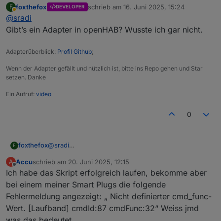
foxthefox
schrieb am
16. Juni 2025, 15:24
F
DEVELOPER
sinnvoll.
zuletzt editiert von
Abwesend
@
sradi
Hatte kurz überlegt, tiefer einzusteigen.
Da ich allerdings iobroker nur wg.
@
Waly_de
's Skript
Gibt’s ein Adapter in openHAB? Wusste ich gar nicht.
laufen habe, steige ich stattdessen lieber tiefer in eine
Openhab-integrierte Lösung ein.
Adapterüberblick:
Profil Github
;
Wenn der Adapter gefällt und nützlich ist, bitte ins Repo gehen und Star
setzen. Danke
Ein Aufruf:
video
0
foxthefox
@
sradi
F
Gibt’s ein Adapter in openHAB? Wusste ich gar
Accu
schrieb am
20. Juni 2025, 12:15
A
nicht.
zuletzt editiert von
Offline
Ich habe das Skript erfolgreich laufen, bekomme aber
bei einem meiner Smart Plugs die folgende
Fehlermeldung angezeigt: „ Nicht definierter cmd_func-
Wert. [Laufband] cmdId:87 cmdFunc:32“ Weiss jmd
was das bedeutet.