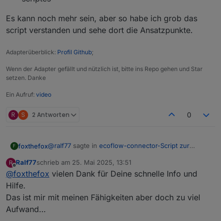
Es kann noch mehr sein, aber so habe ich grob das
script verstanden und sehe dort die Ansatzpunkte.
Adapterüberblick:
Profil Github
;
Wenn der Adapter gefällt und nützlich ist, bitte ins Repo gehen und Star
setzen. Danke
Ein Aufruf:
video
R
S
2 Antworten
0
@
ralf77
sagte in
ecoflow-connector-Script zur
foxthefox
F
dynamischen Leistungsanpassung
:
Ralf77
schrieb am
25. Mai 2025, 13:51
R
zuletzt editiert von
Offline
@
foxthefox
vielen Dank für Deine schnelle Info und
@
foxthefox
wie verwende ich den Adapter?
Ich habe hier ja das „normale“ Script am laufen.
Hilfe.
Es ist halt nicht ohne Änderung möglich, aber es gibt
Damit wird aber die Delta Pro 3 ja nicht
Das ist mir mit meinen Fähigkeiten aber doch zu viel
mehrere Möglichkeiten, zum einen ein eigener
gesteuert (Delta Pro klappt problemlos)….
Aufwand…
Adapter der das script enthält und auf Datenpunkte
Für das letztere wäre im script folgendes
von anderen Adaptern verlinkt (dann ginge auch
Wie kann mir der Adapter dabei jetzt helfen?
umzustellen: