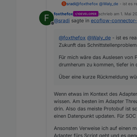
@
foxthefox
@
Waly_de
- ist es 
sradi
S
Schnittstellenproblem mit der D
foxthefox
schrieb am
1. Mai 2
DEVELOPER
F
Für mich wäre das Auslesen vo
zuletzt editiert von
@
sradi
sagte in
ecoflow-connector-
kommen, tiefer in das Thema ein
Offline
Über eine kurze Rückmeldung w
@
foxthefox
@
Waly_de
- ist es re
Zukunft das Schnittstellenproblem
Für mich wäre das Auslesen von 
drumherum zu kommen, tiefer in 
Über eine kurze Rückmeldung wür
Wenn etwas im Kontext des Adapters 
wissen. Am besten im Adapter Thread
drin. Also das meiste Protobuf ist 
einen Datenpunkt updaten. Für SOC 
Ansonsten Verweise ich auf einen m
Adapter fürs Script geht und es gen