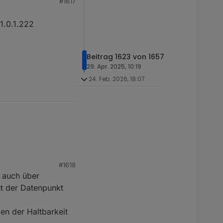
#1617
Script)
f über dieses Script
1.0.1.222
Beitrag 1623 von 1657
 (Javascript/js)

29. Apr. 2025, 10:19
riptions, 0 schedules, 0 messages, 0 logs and 0 file 
24. Feb. 2026, 18:07
m Ecoflow MQTT-Broker



Stream] Batteriestand unter Limit:5% (0%). Limitiere 
y): 0

 0

: PS:[PowerStream] : 0

*********************



lpower: 221

tualisiert.
#1618
d auch über
ht der Datenpunkt
W/PS): 10

 0

en der Haltbarkeit

