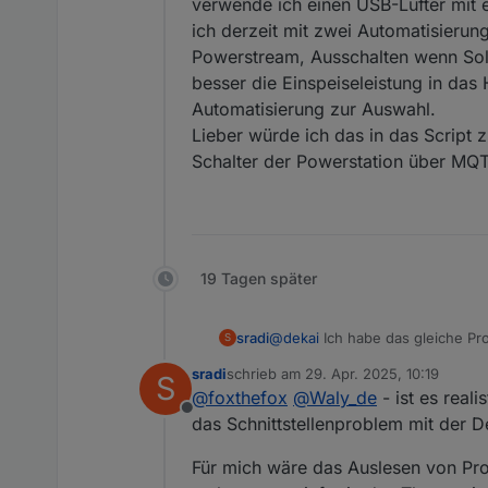
verwende ich einen USB-Lüfter mit 
ich derzeit mit zwei Automatisier
Powerstream, Ausschalten wenn Solar
besser die Einspeiseleistung in das 
Automatisierung zur Auswahl.
Lieber würde ich das in das Script 
Schalter der Powerstation über MQT
19 Tagen später
@
dekai
Ich habe das gleiche Pr
sradi
S
Habe gedankenlos meine Delta Pr
sradi
schrieb am
29. Apr. 2025, 10:19
S
Seitdem ist
batSoc
immer
=0
:(
Ich hab leider nicht genug Ahn
zuletzt editiert von
@
foxthefox
@
Waly_de
- ist es real
Offline
das Schnittstellenproblem mit der D
Für mich wäre das Auslesen von Pr