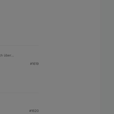
*********************

nspeisung gesendet PS:[PowerStream] : 0 W

ch über
r Datenpunkt für die
#1619
der Haltbarkeit der
#1620