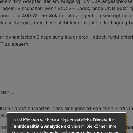
einem 12V-Adapter, der am Ausgang 12V 30A angeschlossen 
ungregeln: Einschalten wenn SoC >= Ladegrenze UND Solari
input < 400 W. Der Solarinput ist eigentlich kein optimales
Hausnetz sein, aber diese steht leider nicht als Bedingung fü
zur dynamischen Einspeisung integrieren, jedoch funktionier
T zu steuern.
oblem.
o auf Firmware 1.0.1.121 und meine PowerStream auf Version 1.0.1.222 ak
ung, um dem selbst auf die Spur zu kommen.
istisch darauf zu warten, dass sich jemand von euch Profis i
elta Pro und aktueller Firmware anschaut?
Hallo! Könnten wir bitte einige zusätzliche Dienste für
Funktionalität & Analytics
aktivieren? Sie können Ihre
otobuf-Messages komplett technisches Neuland, und ich h
Zustimmung später jederzeit ändern oder zurückziehen.