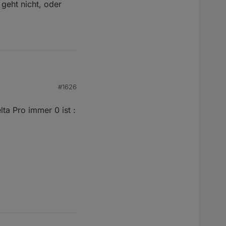
 geht nicht, oder
#1626
cht, oder habe ich da
ta Pro immer 0 ist :