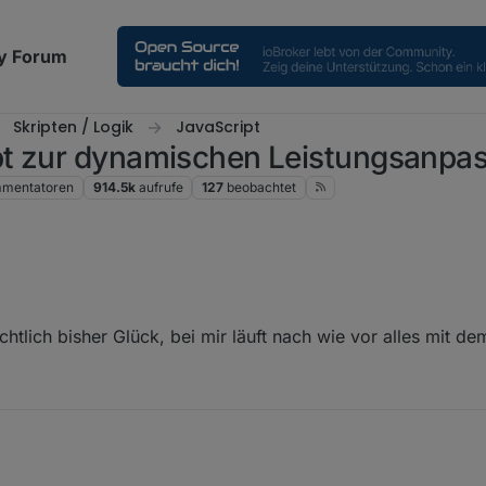
y Forum
Skripten / Logik
JavaScript
pt zur dynamischen Leistungsanpa
mentatoren
914.5k
aufrufe
127
beobachtet
h grad auf GitHub jemanden, der kein Kommando an powerstream geben
 MQTT Server hängt. Wenn es allerdings noch von der App einzustellen
htlich bisher Glück, bei mir läuft nach wie vor alles mit dem
iterhin über Script oder Adapter gehen. Ggf. Muss man nur rausfinden
t hat.
Puls in verwendung.