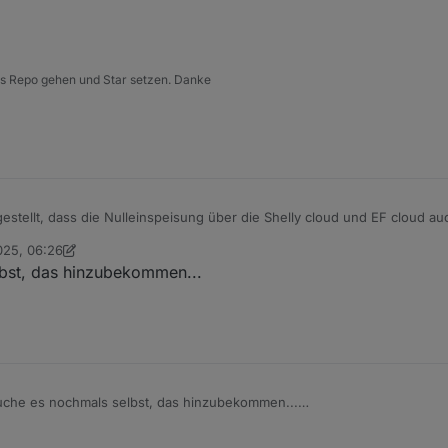
.216	info	script.js.Ecoflow_Adapter: PVfaktor:1

.216	info	script.js.Ecoflow_Adapter: Batfaktor:1

.216	info	script.js.Ecoflow_Adapter: ueberschuss:0

216	info	script.js.Ecoflow_Adapter: ****************
 ins Repo gehen und Star setzen. Danke
219	info	script.js.Ecoflow_Adapter: Ã„nderung fÃ¼r Ei
estellt, dass die Nulleinspeisung über die Shelly cloud und EF cloud au
kannt durch die permanenten Updates für den Datenpunkt. Also nicht de
025, 06:26
 ecodeltapowerstream
4. Mai 2025, 11:08
lbst, das hinzubekommen...
aus deren Architektur, aber ich mach mir nun weniger Gedanken wegen 
suche es nochmals selbst, das hinzubekommen...
öscht