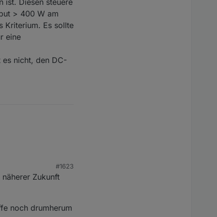
ist. Diesen steuere
nput > 400 W am
 Kriterium. Es sollte
r eine
t es nicht, den DC-
tualisiert.
#1623
n näherer Zukunft
offe noch drumherum