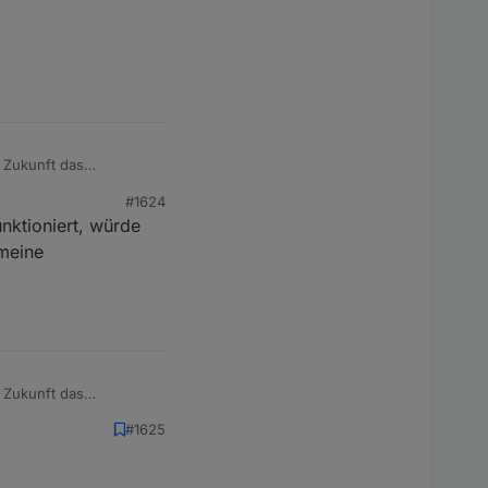
r Zukunft das
#1624
ch drumherum zu
unktioniert, würde
 meine
r Zukunft das
#1625
ch drumherum zu