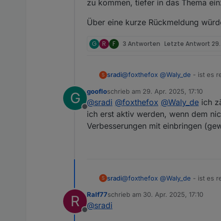
zu kommen, tiefer in das Thema ein
Über eine kurze Rückmeldung würde
G
R
F
3 Antworten
Letzte Antwort
29.
@
foxthefox
@
Waly_de
- ist es 
sradi
S
Schnittstellenproblem mit der D
gooflo
schrieb am
29. Apr. 2025, 17:10
G
Für mich wäre das Auslesen vo
zuletzt editiert von
@
sradi
@
foxthefox
@
Waly_de
ich zä
kommen, tiefer in das Thema ein
Offline
Über eine kurze Rückmeldung w
ich erst aktiv werden, wenn dem nic
Verbesserungen mit einbringen (gew
@
foxthefox
@
Waly_de
- ist es 
sradi
S
Schnittstellenproblem mit der D
Ralf77
schrieb am
30. Apr. 2025, 17:10
R
Für mich wäre das Auslesen vo
zuletzt editiert von
@
sradi
kommen, tiefer in das Thema ein
Offline
Über eine kurze Rückmeldung w