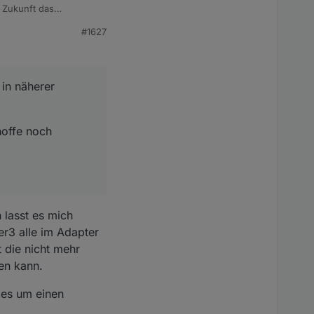
r Zukunft das
#1627
ch drumherum zu
 in näherer
hoffe noch
 lasst es mich
er3 alle im Adapter
t die nicht mehr
en kann.
 es um einen