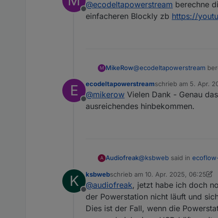
M
@
ecodeltapowerstream
berechne di
Offline
einfacheren Blockly zb
https://you
MikeRow
@
ecodeltapowerstream
ber
M
einfacheren Blockly zb
htt
ecodeltapowerstream
schrieb am
5. Apr. 2
E
zuletzt editiert von
@
mikerow
Vielen Dank - Genau das 
Offline
ausreichendes hinbekommen.
@
ksbweb
said in
ecoflow
Audiofreak
A
ksbweb
schrieb am
10. Apr. 2025, 06:25
K
zuletzt editiert von ksbweb
4. Okt. 
@
audiofreak
, jetzt habe ich doch no
@
audiofreak
Es funktio
Offline
nach oben als auch seit
der Powerstation nicht läuft und si
Noch besser :)
auch bei maximalem Sol
Dies ist der Fall, wenn die Powerst