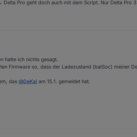
s. Delta Pro geht doch auch mit dem Script. Nur Delta Pro 3
reits. Delta Pro geht doch auch mit dem Script. Nur Delta Pro 3 geht ni
hatte ich nichts gesagt.
etzten Firmware so, dass der Ladezustand (batSoc) meiner Del
lem, das
@
DeKai
am 15.1. gemeldet hat.