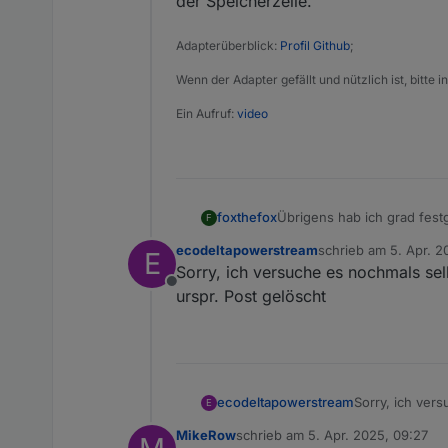
der Speicherzelle.
javascript.0	21:53:11
javascript.0	21:53:11
Adapterüberblick:
Profil Github
;
javascript.0	21:53:11
javascript.0	21:53:11.
Wenn der Adapter gefällt und nützlich ist, bitte
javascript.0	21:53:11.
Ein Aufruf:
video
foxthefox
Übrigens hab ich grad festg
F
permanentWatts steuert. Er
ecodeltapowerstream
schrieb am
5. Apr. 2
E
dynamische hauslast.
zuletzt editiert von
Sorry, ich versuche es nochmals se
Wahrscheinlich eine Folge 
Offline
Speicherzelle.
urspr. Post gelöscht
ecodeltapowerstream
Sorry, ich ver
E
urspr. Post gel
MikeRow
schrieb am
5. Apr. 2025, 09:27
zuletzt editiert von