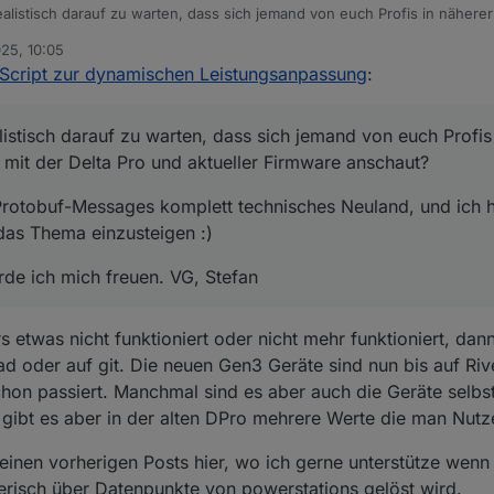
realistisch darauf zu warten, dass sich jemand von euch Profis in nähere
elta Pro und aktueller Firmware anschaut?
025, 10:05
n Protobuf-Messages komplett technisches Neuland, und ich hoffe no
Script zur dynamischen Leistungsanpassung
:
zusteigen :)
ürde ich mich freuen. VG, Stefan
alistisch darauf zu warten, dass sich jemand von euch Profis
 mit der Delta Pro und aktueller Firmware anschaut?
Protobuf-Messages komplett technisches Neuland, und ich 
das Thema einzusteigen :)
de ich mich freuen. VG, Stefan
etwas nicht funktioniert oder nicht mehr funktioniert, dann
 oder auf git. Die neuen Gen3 Geräte sind nun bis auf Riv
schon passiert. Manchmal sind es aber auch die Geräte selbs
gibt es aber in der alten DPro mehrere Werte die man Nutz
einen vorherigen Posts hier, wo ich gerne unterstütze wenn
erisch über Datenpunkte von powerstations gelöst wird.