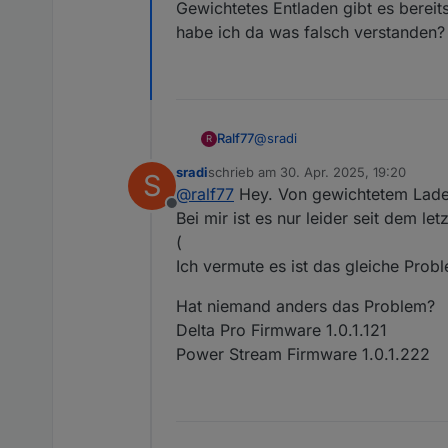
Gewichtetes Entladen gibt es bereit
habe ich da was falsch verstanden?
@
sradi
Ralf77
R
sradi
schrieb am
30. Apr. 2025, 19:20
S
Gewichtetes Entladen gibt es be
zuletzt editiert von
@
ralf77
Hey. Von gewichtetem Laden 
was falsch verstanden?
Offline
Bei mir ist es nur leider seit dem l
(
Ich vermute es ist das gleiche Prob
Hat niemand anders das Problem?
Delta Pro Firmware 1.0.1.121
Power Stream Firmware 1.0.1.222