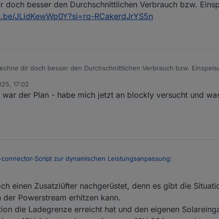
r doch besser den Durchschnittlichen Verbrauch bzw. Eins
tu.be/JLidKewWp0Y?si=rq-RCakerdJrYS5n
echne dir doch besser den Durchschnittlichen Verbrauch bzw. Einspeis
ps://youtu.be/JLidKewWp0Y?si=rq-RCakerdJrYS5n
025, 17:02
war der Plan - habe mich jetzt an blockly versucht und wa
-connector-Script zur dynamischen Leistungsanpassung
:
2025, 17:20
ch einen Zusatzlüfter nachgerüstet, denn es gibt die Situatio
niert nun sogar ohne Zusatzlüfter, denn ich habe den PS hochkant leich
lich) vor dem Auslass des Delta-Lüfters platziert. Dieser Luftstrom reich
ch der Powerstream erhitzen kann.
arinput eine Überhitzung zu vermeiden und 800 W zuverlässig einzusp
ation die Ladegrenze erreicht hat und den eigenen Solareing