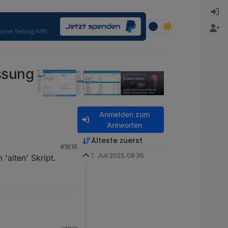
ssung
Anmelden zum
Antworten
 kann. Wahrscheinlich
Älteste zuerst
#1616
7. Juli 2023, 08:35
 'alten' Skript.
 was sich im