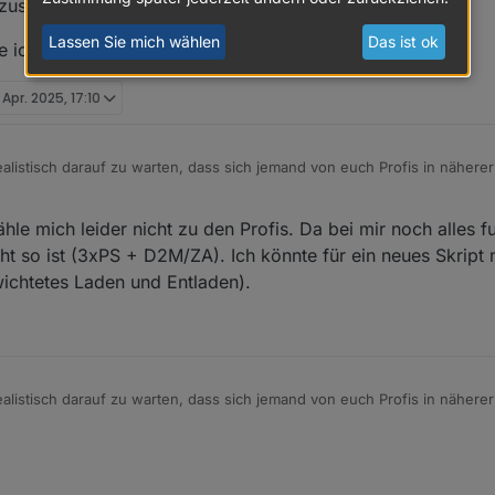
zusteigen :)
Lassen Sie mich wählen
Das ist ok
 ich mich freuen. VG, Stefan
 Apr. 2025, 17:10
realistisch darauf zu warten, dass sich jemand von euch Profis in nähere
elta Pro und aktueller Firmware anschaut?
n Protobuf-Messages komplett technisches Neuland, und ich hoffe no
hle mich leider nicht zu den Profis. Da bei mir noch alles f
zusteigen :)
ürde ich mich freuen. VG, Stefan
ht so ist (3xPS + D2M/ZA). Ich könnte für ein neues Skript
ichtetes Laden und Entladen).
realistisch darauf zu warten, dass sich jemand von euch Profis in nähere
elta Pro und aktueller Firmware anschaut?
n Protobuf-Messages komplett technisches Neuland, und ich hoffe no
zusteigen :)
ürde ich mich freuen. VG, Stefan