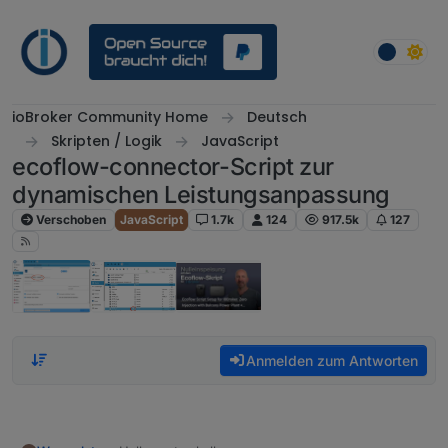
Weiter zum Inhalt
ioBroker Community Home
Deutsch
Skripten / Logik
JavaScript
ecoflow-connector-Script zur
dynamischen Leistungsanpassung
Verschoben
JavaScript
1.7k
124
917.5k
127
Anmelden zum Antworten