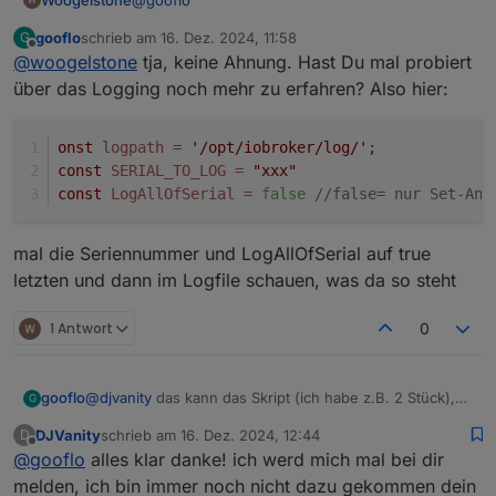
    Zusatzpower_Offset: 10,              
    MinValueMin: 2,                      
gooflo
schrieb am
16. Dez. 2024, 11:58
G
er zeigt mir an das er mit dem MQTT von
zuletzt editiert von
Offline
    MinValueAg: 0,                       
@
woogelstone
tja, keine Ahnung. Hast Du mal probiert
ECOFLOW verbunden ist.
    ReconnectMin: 30,                    
Die ganze Sache IOBROKER läuft bei mir auf
über das Logging noch mehr zu erfahren? Also hier:
    statesPrefix: "0_userdata.0.ecoflow",
einen Server mit PROXMOX im Docker Container.
    latitude: latitude,                  
Es laufen aber alle anderen Projekte ohne Fehler
Wenn ich den Skript starte sieht es so aus :
    longitude: longitude,                
onst
logpath
=
'/opt/iobroker/log/'
;
in der Verbindung .
const
SERIAL_TO_LOG
=
"xxx"
javascript.0	09:58:54.770	info	Start 
javascript.0	09:58:54.982	info	script.
const
LogAllOfSerial
=
false
//false= nur Set-Anw
Er liest aber keine Daten aus dem EcoflowMQTT
javascript.0	09:58:55.063	info	script.
im IOBROKER ändert sich nichts.
javascript.0	09:59:09.798	warn	at Che
mal die Seriennummer und LogAllOfSerial auf true
javascript.0	09:59:09.798	warn	at Obj
javascript.0	09:59:09.801	info	script.j
letzten und dann im Logfile schauen, was da so steht
javascript.0	09:59:24.797	warn	at Che
1 Antwort
0
gooflo
@
djvanity
das kann das Skript (ich habe z.B. 2 Stück),
G
der Code ist so geschrieben, dass es beliebig viele sein
DJVanity
schrieb am
16. Dez. 2024, 12:44
D
können.
zuletzt editiert von
Offline
@
gooflo
alles klar danke! ich werd mich mal bei dir
melden, ich bin immer noch nicht dazu gekommen dein