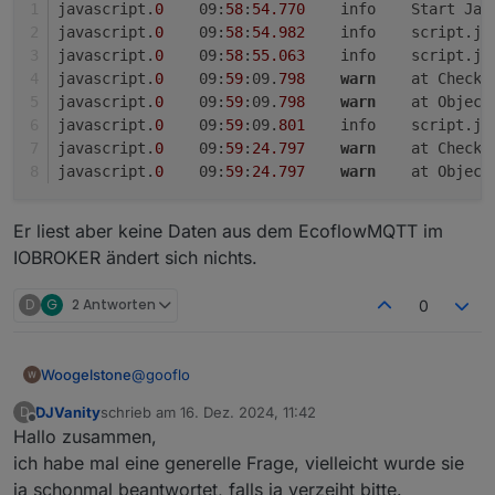
javascript.
0
	09:
58
:
54.770
	info	Star
            subscribe: true,             
            offset: 
0
,                              
javascript.
0
	09:
58
:
54.982
	info	scri
            typ: "PS",                   
            NoFeedIn: 
false
,                        
javascript.
0
	09:
58
:
55.063
	info	scri
            // Parameter an hier nur fÃ¼r
            NoPV: 
false
,                            
javascript.
0
	09:
59
:09.
798
warn
	at Check
            regulation: true,            
        },

javascript.
0
	09:
59
:09.
798
warn
	at Objec
            RegulationOffPower: -1,      
//##########################################
            hasBat: true,                
javascript.
0
	09:
59
:09.
801
	info	scri
    ],

            battPozOn: 99, battPozOff: 94
javascript.
0
	09:
59
:
24.797
warn
	at Check
//****************************************
            battOnSwitchPrio: true,      
javascript.
0
	09:
59
:
24.797
warn
	at Objec
// Erweiterte Einstellungen:
            prioOffOnDemand: 30,         
//****************************************
            lowBatLimitPozOn: 5, lowBatLi
            lowBatLimit: 150,            
Er liest aber keine Daten aus dem EcoflowMQTT im
    SmartmeterTimeoutMin: 
4
,                        
        },

    SmartmeterFallbackPower: 
150
,                   
IOBROKER ändert sich nichts.
        //###############################
    RegulationIntervalSec: 
15
,                      
    Regulation: 
true
,                               
D
G
2 Antworten
0
        //###############################
    RegulationState: 
"Regulate"
,                    
        {

    RegulationMultiPsMode: 
0
,                       
            seriennummer: "HWxxxxxxx",

    SerialReverse: 
false
,                           
@
gooflo
            name: "SmartPlug 1",

Woogelstone
    BasePowerOffset: 
30
,                            
            typ: "SM",

DJVanity
schrieb am
16. Dez. 2024, 11:42
D
    Zusatzpower_Offset: 
10
,                         
            subscribe: true,             
er zeigt mir an das er mit dem MQTT von
zuletzt editiert von
Offline
Hallo zusammen,
    MinValueMin: 
        },

2
,                                 
ECOFLOW verbunden ist.
        //###############################
Die ganze Sache IOBROKER läuft bei mir auf
    MinValueAg: 
0
,                                  
ich habe mal eine generelle Frage, vielleicht wurde sie
    ],

einen Server mit PROXMOX im Docker Container.
    ReconnectMin: 
30
,                               
ja schonmal beantwortet, falls ja verzeiht bitte.