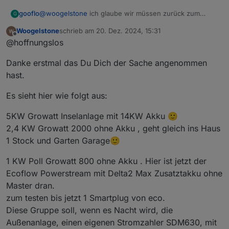
Verbindungsproblem hast, von dem auch manche
gooflo
@
woogelstone
ich glaube wir müssen zurück zum
G
Nutzern schon berichteten weil Ecoflow die API
Anfang. Was willst Du mit Deinem Setup erreichen,
umstellt, umgestellt hat (siehe weiter unten ältere
Woogelstone
schrieb am
20. Dez. 2024, 15:31
welche Hardware hast Du außer Powerstream und D2M
zuletzt editiert von
Beiträge). Um nur einen Kühlschrank zu betreiben und
Offline
@hoffnungslos
Zusatzakku? Erst dann kann ich Dir ggf. helfen. Für
sonst nix würde ich einen Smartplug verwenden und
mich hört es sich so an als bräuchtest du das Skript gar
nur die App.
Danke erstmal das Du Dich der Sache angenommen
nicht, nutzt es aber ohne passende Hardware.
Andererseits sehe ich in der Config eine SmartmeterID
hast.
konfiguriert, wenn dort der korrekte Verbrauch ermittelt
wird, kannst Du das Skript nutzen, um am
Es sieht hier wie folgt aus:
Einspeisepunkt einzuspeisen. Könnte sein, dass Du ein
Verbindungsproblem hast, von dem auch manche
5KW Growatt Inselanlage mit 14KW Akku 🙂
Nutzern schon berichteten weil Ecoflow die API
2,4 KW Growatt 2000 ohne Akku , geht gleich ins Haus
umstellt, umgestellt hat (siehe weiter unten ältere
1 Stock und Garten Garage🙂
Beiträge). Um nur einen Kühlschrank zu betreiben und
sonst nix würde ich einen Smartplug verwenden und
nur die App.
1 KW Poll Growatt 800 ohne Akku . Hier ist jetzt der
Ecoflow Powerstream mit Delta2 Max Zusatztakku ohne
Master dran.
zum testen bis jetzt 1 Smartplug von eco.
Diese Gruppe soll, wenn es Nacht wird, die
Außenanlage, einen eigenen Stromzahler SDM630, mit