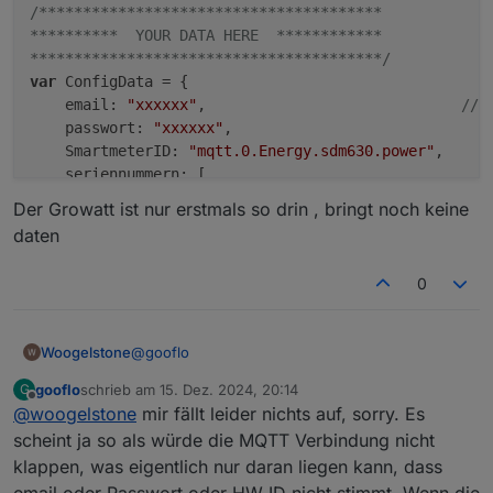
/***************************************

**********  YOUR DATA HERE  ************ 

****************************************/
var
 ConfigData = {

    email: 
"xxxxxx"
,                             
// 
    passwort: 
"xxxxxx"
,

    SmartmeterID: 
"mqtt.0.Energy.sdm630.power"
,     
    seriennummern: [

//############# Diesen Abschnitt fÃ¼r jedes 
Der Growatt ist nur erstmals so drin , bringt noch keine
        {

daten
            seriennummer: 
"HWxxxxxxxx"
,             
            name: 
"PowerStreamPool"
,                
0
            MaxPower: 
800
,                          
            subscribe: 
true
,                        
            typ: 
"PS"
,                              
@
gooflo
Woogelstone
// Parameter an hier nur fÃ¼r PowerStrea
            regulation: 
true
,                       
gooflo
schrieb am
15. Dez. 2024, 20:14
G
habe ich auch gemacht .
zuletzt editiert von
            RegulationOffPower: 
-1
,                 
Offline
@
woogelstone
mir fällt leider nichts auf, sorry. Es
            hasBat: 
true
,                           
Sind eingetragen.
scheint ja so als würde die MQTT Verbindung nicht
            battPozOn: 
99
, battPozOff: 
94
,          
klappen, was eigentlich nur daran liegen kann, dass
            battOnSwitchPrio: 
true
,                 
Hier mal die Config: