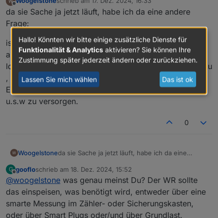
Woogelstone
schrieb am
17. Dez. 2024, 16:33
zuletzt editiert von
Offline
da sie Sache ja jetzt läuft, habe ich da eine andere
Frage:
Hallo! Könnten wir bitte einige zusätzliche Dienste für
ist es möglich das der WR ,wenn keine Leistung mehr
Funktionalität & Analytics
aktivieren? Sie können Ihre
auf den Solarzelle ist, sich nicht abzuschalten ?
Zustimmung später jederzeit ändern oder zurückziehen.
Ich habe ja 2 KW Akku dran nur den Erweiterung's Akku
, also ohne AC USB und so weiter.
Lassen Sie mich wählen
Das ist ok
Er sollte ja dazu dienen im Dunkeln mein Kühlschrank
u.s.w zu versorgen.
0
da sie Sache ja jetzt läuft, habe ich da eine
Woogelstone
andere Frage:
gooflo
schrieb am
18. Dez. 2024, 15:52
G
ist es möglich das der WR ,wenn keine Leistung
zuletzt editiert von
Offline
@
woogelstone
was genau meinst Du? Der WR sollte
mehr auf den Solarzelle ist, sich nicht
abzuschalten ?
das einspeisen, was benötigt wird, entweder über eine
Ich habe ja 2 KW Akku dran nur den
smarte Messung im Zähler- oder Sicherungskasten,
Erweiterung's Akku , also ohne AC USB und so
oder über Smart Plugs oder/und über Grundlast.
weiter.