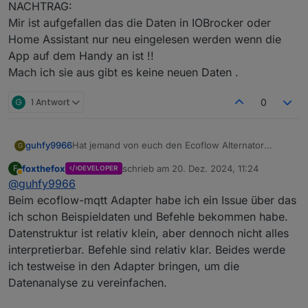
NACHTRAG:
Mir ist aufgefallen das die Daten in IOBrocker oder
Home Assistant nur neu eingelesen werden wenn die
App auf dem Handy an ist !!
Mach ich sie aus gibt es keine neuen Daten .
G
1 Antwort
0
guhfy9966
Hat jemand von euch den Ecoflow Alternator
G
(Batterieladegerät) schon auslesen und steuern
foxthefox
schrieb am
20. Dez. 2024, 11:24
F
DEVELOPER
können?
zuletzt editiert von
Abwesend
@
guhfy9966
Beim ecoflow-mqtt Adapter habe ich ein Issue über das
ich schon Beispieldaten und Befehle bekommen habe.
Datenstruktur ist relativ klein, aber dennoch nicht alles
interpretierbar. Befehle sind relativ klar. Beides werde
ich testweise in den Adapter bringen, um die
Datenanalyse zu vereinfachen.