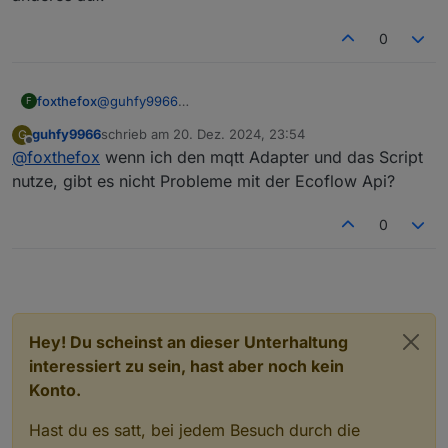
0
foxthefox
@
guhfy9966
F
Beim ecoflow-mqtt Adapter habe ich ein Issue über
guhfy9966
schrieb am
20. Dez. 2024, 23:54
G
das ich schon Beispieldaten und Befehle bekommen
zuletzt editiert von
Offline
@
foxthefox
wenn ich den mqtt Adapter und das Script
habe. Datenstruktur ist relativ klein, aber dennoch
nicht alles interpretierbar. Befehle sind relativ klar.
nutze, gibt es nicht Probleme mit der Ecoflow Api?
Beides werde ich testweise in den Adapter bringen,
um die Datenanalyse zu vereinfachen.
0
Hey! Du scheinst an dieser Unterhaltung
interessiert zu sein, hast aber noch kein
Konto.
Hast du es satt, bei jedem Besuch durch die