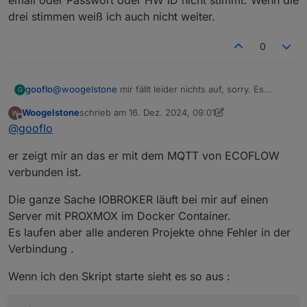
email oder Passwort oder HW ID nicht stimmt. Wenn die
            prioOffOnDemand: 
30
,                    
drei stimmen weiß ich auch nicht weiter.
            lowBatLimitPozOn: 
5
, lowBatLimitPozOff: 
// Systemkoordinaten werden versucht zu e
            lowBatLimit: 
var latitude

150
,                       
Der Growatt ist nur erstmals so drin , bringt noch
var longitude;

        },

0
keine daten
// Ermitteln des Standortes aus den Einst
//##########################################
getStandortKoordinaten()

// Protokollierung einzelner Geräte bei Be
//##########################################
gooflo
@
woogelstone
mir fällt leider nichts auf, sorry. Es
G
const logpath = '/opt/iobroker/log/';

scheint ja so als würde die MQTT Verbindung nicht
        {

const SERIAL_TO_LOG = "XXXXXXXXXXXXX"

Woogelstone
schrieb am
16. Dez. 2024, 09:01
klappen, was eigentlich nur daran liegen kann, dass
            seriennummer: 
"HWxxxxxxx"
,

zuletzt editiert von Woogelstone
Offline
const LogAllOfSerial = true //false= nur 
@
gooflo
email oder Passwort oder HW ID nicht stimmt. Wenn die
            name: 
"SmartPlug 1"
,

drei stimmen weiß ich auch nicht weiter.
            typ: 
"SM"
,

/***************************************

er zeigt mir an das er mit dem MQTT von ECOFLOW
            subscribe: 
true
,                        
**********  YOUR DATA HERE  ************ 

verbunden ist.
****************************************/

        },

var ConfigData = {

//##########################################
Die ganze Sache IOBROKER läuft bei mir auf einen
    email: "xxxxxx",                     
    ],

    passwort: "xxxxxx",

Server mit PROXMOX im Docker Container.
    AdditionalPowerAvgPeriod: 
15000
,                
    SmartmeterID: "mqtt.0.Energy.sdm630.p
Es laufen aber alle anderen Projekte ohne Fehler in der
    AdditionalPower: [                              
    seriennummern: [

Verbindung .
//############# Diesen Abschnitt fÃ¼r jedes 
        //############# Diesen Abschnitt 
        {

        {

Wenn ich den Skript starte sieht es so aus :
            name: 
"Growatt2000SH"
,                  
            seriennummer: "HWxxxxxxxx",  
            id: 
"mqtt.0.solar.1234567890.0.power"
,  
            name: "PowerStreamPool",     
            factor: 
            MaxPower: 800,               
1
,                              