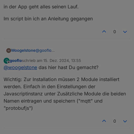
2024-12-15 14:03:47.325	warn	at Checkfor
in der App geht alles seinen Lauf.
javascript.0

Im script bin ich an Anleitung gegangen
0
@
gooflo
Woogelstone
danke erstmal für die Antwort:
gooflo
schrieb am
15. Dez. 2024, 13:55
G
in der App geht alles seinen Lauf.
zuletzt editiert von
Offline
@
woogelstone
das hier hast Du gemacht?
Im script bin ich an Anleitung gegangen
Wichtig: Zur Installation müssen 2 Module installiert
werden. Einfach in den Einstellungen der
Javascriptinstanz unter Zusätzliche Module die beiden
Namen eintragen und speichern ("mqtt" und
"protobufjs")
0