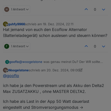
Er sollte ja dazu dienen im Dunkeln mein
1 Antwort
Kühlschrank u.s.w zu versorgen.
0
guhfy9966
schrieb am
19. Dez. 2024, 22:11
G
zuletzt editiert von
Offline
Hat jemand von euch den Ecoflow Alternator
(Batterieladegerät) schon auslesen und steuern können?
F
1 Antwort
0
gooflo
@
woogelstone
was genau meinst Du? Der WR sollte
G
das einspeisen, was benötigt wird, entweder über eine
Woogelstone
schrieb am
20. Dez. 2024, 09:00
smarte Messung im Zähler- oder Sicherungskasten,
zuletzt editiert von Woogelstone
Offline
@
gooflo
oder über Smart Plugs oder/und über Grundlast.
ich habe ja den Powerstream und als Akku den Delta2
Max ZUSATZAKKU , ohne MASTER DELTA2.
Ich habe als Last in der App 50 Watt dauerlast
eingestellt und Stromversorgungsmodus ->