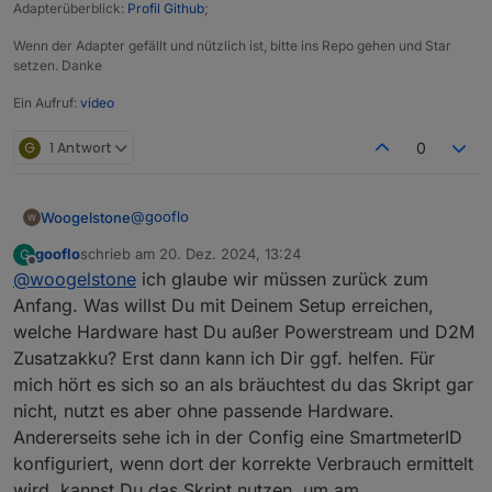
Adapterüberblick:
Profil Github
;
Wenn der Adapter gefällt und nützlich ist, bitte ins Repo gehen und Star
setzen. Danke
Ein Aufruf:
video
G
1 Antwort
0
@
gooflo
Woogelstone
gooflo
schrieb am
20. Dez. 2024, 13:24
G
ich habe ja den Powerstream und als Akku den
zuletzt editiert von
Offline
@
woogelstone
ich glaube wir müssen zurück zum
Delta2 Max ZUSATZAKKU , ohne MASTER
DELTA2.
Ich habe als Last in der App 50 Watt dauerlast
Anfang. Was willst Du mit Deinem Setup erreichen,
eingestellt und Stromversorgungsmodus ->
welche Hardware hast Du außer Powerstream und D2M
Stromversorgung prio. eingestellt.
Ich habe den Support schon angeschrieben ,
Zusatzakku? Erst dann kann ich Dir ggf. helfen. Für
Wenn es jetzt zum Abend geht und die Zellen
aber helfen kann der auch nicht .
mich hört es sich so an als bräuchtest du das Skript gar
keine Spannung mehr liefern geht der
Kann man im Script was einstellen das der
Powerstream aus !
Powerstream nicht ausgeht sonder sich durch
nicht, nutzt es aber ohne passende Hardware.
Er schaltet sich ab , ob wohl der Akku Strom
den Akku am Leben hält ?
Ich finde da meine Growatt Insel Lösung besser ,
Andererseits sehe ich in der Config eine SmartmeterID
bringt , man kann es ja auf der App sehen .
Was mir auffällt , der Skript läuft , aber wer hat
aufbauen und los.
konfiguriert, wenn dort der korrekte Verbrauch ermittelt
Also auch keine Benutzung der Gespeicherten
jetzt Vorrang ? Die APP oder der Skript
NACHTRAG:
wird, kannst Du das Skript nutzen, um am
Energie in der Nacht und das Bier im
Mir ist aufgefallen das die Daten in IOBrocker