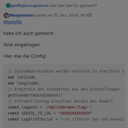
@
woogelstone
das hier hast Du gemacht?
gooflo
G
Woogelstone
schrieb am
15. Dez. 2024, 14:11
Wichtig: Zur Installation müssen 2 Module installiert
zuletzt editiert von Woogelstone
Offline
@
gooflo
werden. Einfach in den Einstellungen der
Javascriptinstanz unter Zusätzliche Module die beiden
habe ich auch gemacht .
Namen eintragen und speichern ("mqtt" und
"protobufjs")
Sind eingetragen.
Hier mal die Config:
// Systemkoordinaten werden versucht zu ermitteln un
var
var
// Ermitteln des Standortes aus den Einstellungen.
// Protokollierung einzelner Geräte bei Bedarf
const
 logpath = 
'/opt/iobroker/log/'
const
 SERIAL_TO_LOG = 
"XXXXXXXXXXXXX"
const
 LogAllOfSerial = 
true
//false= nur Set-Anweisu