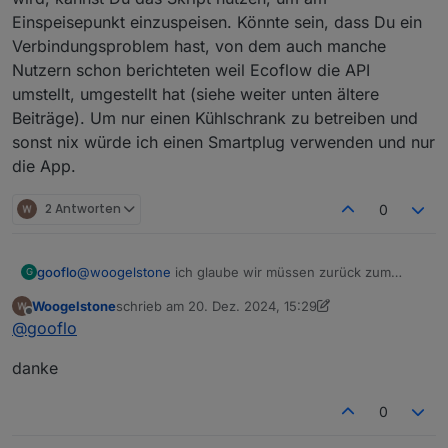
Kühlschrank wird warm :(
oder Home Assistant nur neu eingelesen werden
Einspeisepunkt einzuspeisen. Könnte sein, dass Du ein
wenn die App auf dem Handy an ist !!
Verbindungsproblem hast, von dem auch manche
Mach ich sie aus gibt es keine neuen Daten .
Nutzern schon berichteten weil Ecoflow die API
umstellt, umgestellt hat (siehe weiter unten ältere
Beiträge). Um nur einen Kühlschrank zu betreiben und
sonst nix würde ich einen Smartplug verwenden und nur
die App.
2 Antworten
0
gooflo
@
woogelstone
ich glaube wir müssen zurück zum
G
Anfang. Was willst Du mit Deinem Setup erreichen,
Woogelstone
schrieb am
20. Dez. 2024, 15:29
welche Hardware hast Du außer Powerstream und D2M
zuletzt editiert von Woogelstone
Offline
@
gooflo
Zusatzakku? Erst dann kann ich Dir ggf. helfen. Für
mich hört es sich so an als bräuchtest du das Skript gar
danke
nicht, nutzt es aber ohne passende Hardware.
Andererseits sehe ich in der Config eine SmartmeterID
konfiguriert, wenn dort der korrekte Verbrauch ermittelt
0
wird, kannst Du das Skript nutzen, um am
Einspeisepunkt einzuspeisen. Könnte sein, dass Du ein