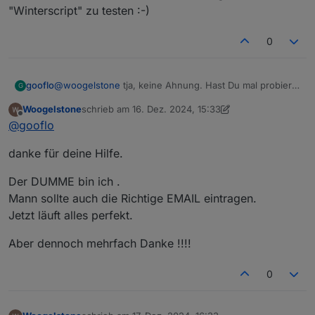
"Winterscript" zu testen :-)
0
@
woogelstone
tja, keine Ahnung. Hast Du mal probiert
gooflo
G
über das Logging noch mehr zu erfahren? Also hier:
Woogelstone
schrieb am
16. Dez. 2024, 15:33
onst logpath = '/opt/iobroker/log/';

zuletzt editiert von Woogelstone
Offline
@
gooflo
const SERIAL_TO_LOG = "xxx"

mal die Seriennummer und LogAllOfSerial auf true
letzten und dann im Logfile schauen, was da so steht
danke für deine Hilfe.
Der DUMME bin ich .
Mann sollte auch die Richtige EMAIL eintragen.
Jetzt läuft alles perfekt.
Aber dennoch mehrfach Danke !!!!
0