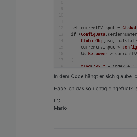
                            
let
 currentPVinput = 
Global
if
 (
ConfigData
.
seriennummer
GlobalObj
[asn].
batstate
     currentPVinput > 
Config
     && 
Setpower
 > currentPV
 {
mlog
(
"PS "
 + index + 
":
     cutoff = 
Math
.
floor
((
Se
In dem Code hängt er sich glaube ic
Setpower
 = currentPVinp
     myMaxPower = 
Setpower
Habe ich das so richtig eingefügt? Is
 } 
else
if
 (
Setpower
 > myMax
// Original code
LG
     cutoff = 
Math
.
floor
((
Se
Mario
Setpower
 = myMaxPower
                            
                            