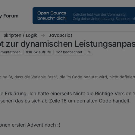
y Forum
Skripten / Logik
JavaScript
pt zur dynamischen Leistungsanpa
mentatoren
916.5k
aufrufe
127
beobachtet
heißt, dass die Variable "asn", die im Code benutzt wird, nicht definier
 falschen Stelle eingebaut. Suche am besten nochmal die Stelle im Origina
und ab Zeile 2676 im Originalskript ist es wieder der alte Code (im Co
 Erklärung. Ich hatte einerseits Nicht die Richtige Version 1
 schick mir gerne mal Dein Skript zu (Chat hier im Forum), dann schaue ic
ls Basis? Dann müsstest Du die Stelle in Deiner Version suchen ...
sehen das es sich ab Zeile 16 um den alten Code handelt.
önen ersten Advent noch :)