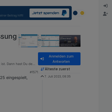
ssung
Anmelden zum
Antworten
t ist. Dann hast Du den
lskript ab Zeile 2673,
Älteste zuerst
#1571
deschnipsel ab Zeile
7. Juli 2023, 08:35
25 eingespielt,
h es mir an. Evtl. hast