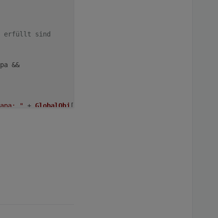
 erfüllt sind
pa
 && 
apa: "
 + 
GlobalObj
[asn].
batstate
 + 
" < "
 + 
ConfigData
.
se