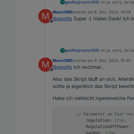
@
mario1995
oh ja, sorry, da h
gooflo
G
     cutoff = Math.fl
Original nicht gibt. Tausche die
     Setpower = curre
Mario1995
schrieb am
8. Dez. 2024, 14:59
M
zuletzt editiert von
     myMaxPower = Set
@
gooflo
Super :) Vielen Dank! Ich 
 } else if (Setpower 
Offline
durch
     // Original code
     cutoff = Math.fl
     Setpower = myMax
                     
@
mario1995
oh ja, sorry, da h
gooflo
                     
G
Original nicht gibt. Tausche die
                     
Mario1995
schrieb am
9. Dez. 2024, 15:40
M
                     
zuletzt editiert von
@
gooflo
Ich nochmal..
                     
Offline
durch
                     
Also das Skript läuft an sich. Alle
                     
                     
sollte ja eigentlich das Skript bewir
Habe ich vielleicht irgendwelche Par
// Parameter an hier nur
            regulation: 
true
,   
            RegulationOffPower: 
            hasBat: 
true
,       