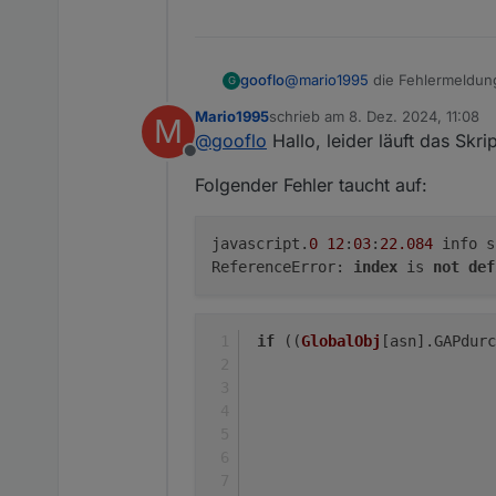
gooflo
@
mario1995
die Fehlermeldung 
G
zweiten Teil vermutlich an der
Mario1995
schrieb am
8. Dez. 2024, 11:08
M
dort muss es eingefügt werden 
zuletzt editiert von
@
gooflo
Hallo, leider läuft das Skrip
16). Hoffe das hilft. Ansonsten
Offline
Du gar nicht die Version 125 a
Folgender Fehler taucht auf:
javascript.
0
12
:
03
:
22.084
info sc
ReferenceError:
index
is
not
def
if
 ((
GlobalObj
[asn].
GAPdurc
                            