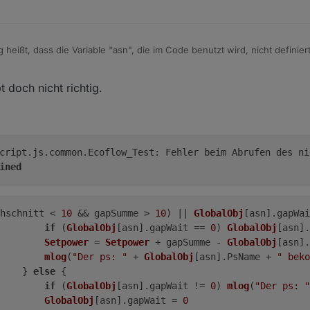
heißt, dass die Variable "asn", die im Code benutzt wird, nicht definier
 falschen Stelle eingebaut. Suche am besten nochmal die Stelle im Origina
und ab Zeile 2676 im Originalskript ist es wieder der alte Code (im Co
t doch nicht richtig.
 schick mir gerne mal Dein Skript zu (Chat hier im Forum), dann schaue ic
ls Basis? Dann müsstest Du die Stelle in Deiner Version suchen ...
ript.js.common.Ecoflow_Test: Fehler beim Abrufen des ni
ined
hschnitt
 < 
10
 && gapSumme > 
10
) || 
GlobalObj
[asn].
gapWai
if
 (
GlobalObj
[asn].
gapWait
 == 
0
) 
GlobalObj
[asn].
Setpower
 = 
Setpower
 + gapSumme - 
GlobalObj
[asn].
mlog
(
"Der ps: "
 + 
GlobalObj
[asn].
PsName
 + 
" beko
    } 
else
 {
if
 (
GlobalObj
[asn].
gapWait
 != 
0
) 
mlog
(
"Der ps: "
GlobalObj
[asn].
gapWait
 = 
0