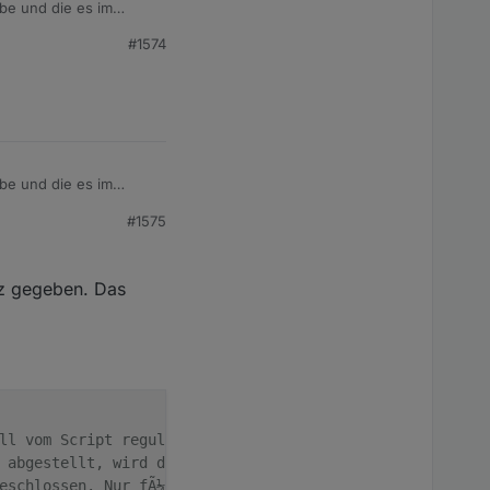
abe und die es im
#1574
abe und die es im
#1575
Power))

etz gegeben. Das
ll vom Script reguliert werden
 abgestellt, wird die Einspeiseleistung des ersten Power
eschlossen. Nur fÃ¼r PowerStream relevant.