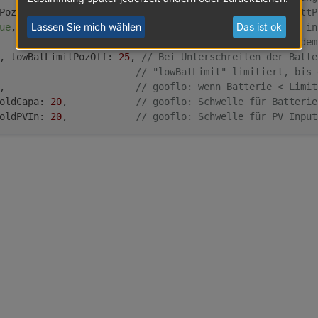
PozOff: 
110
,              
// Wenn die Batterie bei battP
Lassen Sie mich wählen
Das ist ok
ue
,                     
// "true": Bei battPozOn wird in
                        
// Wattwert des Bedarfs, bei dem
, lowBatLimitPozOff: 
25
, 
// Bei Unterschreiten der Batte
                        
// "lowBatLimit" limitiert, bis 
,                       
// gooflo: wenn Batterie < Limit
oldCapa: 
20
,            
// gooflo: Schwelle für Batterie
oldPVIn: 
20
,            
// gooflo: Schwelle für PV Input