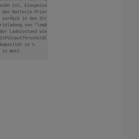
ozOn ist, Einspeisung auf MaxPower. Bei BattPozOff Norma
 den Batterie-PrioritÃ¤tsmodus gewechselt
 zurÃ¼ck in den Strom-Priomodus geschaltet wird. 0 fÃ¼r 
rieladung von "lowBatLimitPozOn" % ist die maximale Eins
der Ladezustand wieder bei "lowBatLimitPozOff" ist
IsPVInputThresholdCapa und PV Input > LimitIsPVInputThre
kapazität in %
 in Watt