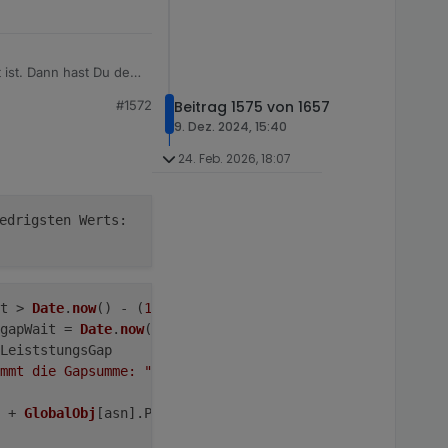
t ist. Dann hast Du den
lskript ab Zeile 2673,
#1572
Beitrag 1575 von 1657
deschnipsel ab Zeile
9. Dez. 2024, 15:40
h es mir an. Evtl. hast
24. Feb. 2026, 18:07
edrigsten Werts:
t
 > 
Date
.
now
() - (
1
 * 
60
 * 
1000
)) {
gapWait
 = 
Date
.
now
()
LeiststungsGap
mmt die Gapsumme: "
 + (gapSumme - 
GlobalObj
[asn].
Leistst
 + 
GlobalObj
[asn].
PsName
 + 
" gapWait zurÃ¼ckgesetzt"
)