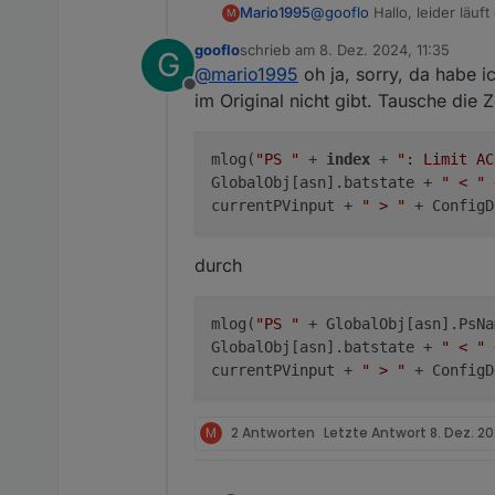
@
gooflo
Hallo, leider läuft
Mario1995
M
                            
gooflo
schrieb am
8. Dez. 2024, 11:35
G
Folgender Fehler taucht au
zuletzt editiert von
                            
@
mario1995
oh ja, sorry, da habe i
                            
Offline
im Original nicht gibt. Tausche die Z
 if ((GlobalObj[asn].
                     
mlog(
"PS "
+
index
+
": Limit AC
In dem Code hängt er sich 
                     
GlobalObj[asn].batstate +
" < "
+
                    
currentPVinput +
" > "
+ ConfigD
Habe ich das so richtig eing
                     
                     
LG
durch
                     
Mario
                     
mlog(
"PS "
+ GlobalObj[asn].PsN
                     
GlobalObj[asn].batstate +
" < "
+
                     
 let currentPVinput =
currentPVinput +
" > "
+ ConfigD
 if (ConfigData.serie
     GlobalObj[asn].b
     currentPVinput >
M
2 Antworten
Letzte Antwort
8. Dez. 20
     && Setpower > cu
 {

     mlog("PS " + in