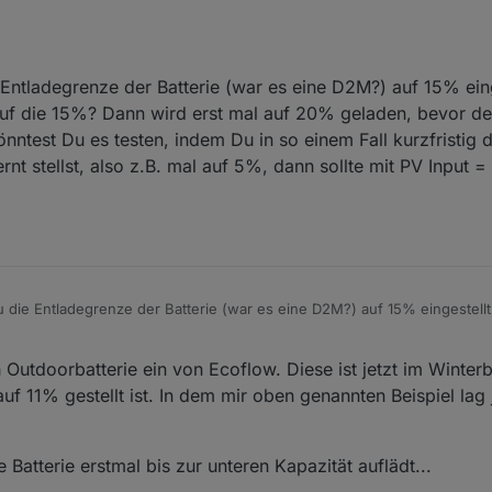
ch. Allerdings wird leider die entsprechende Solarmenge nicht ins Netz g
Entladegrenze der Batterie (war es eine D2M?) auf 15% eing
ken. Stromversorgung priorisieren ist an.
welche Parameter falsch eingestellt?
 auf die 15%? Dann wird erst mal auf 20% geladen, bevor d
ntest Du es testen, indem Du in so einem Fall kurzfristig 
an hier nur fÃ¼r PowerStream.     

t stellst, also z.B. mal auf 5%, dann sollte mit PV Input =
n: true,                           // "true": Dieser Pow
s:
onOffPower: -1,                     // Wird die Regulatio
rue,                               // "true": Eine Batte
: 105, battPozOff: 110,              // Wenn die Batteri
tchPrio: true,                     // "true": Bei battPo
Demand: 30,                        // Wattwert des Bedar
itPozOn: 15, lowBatLimitPozOff: 25, // Bei Unterschreite
 die Entladegrenze der Batterie (war es eine D2M?) auf 15% eingestellt
it: 150,                           // "lowBatLimit" limi
 die 15%? Dann wird erst mal auf 20% geladen, bevor der Powerstream 
VInput: true,                       // gooflo: wenn Batte
sten, indem Du in so einem Fall kurzfristig die untere Grenze um mind
InputThresholdCapa: 20,            // gooflo: Schwelle f
 Outdoorbatterie ein von Ecoflow. Diese ist jetzt im Winterb
 auf 5%, dann sollte mit PV Input = Output geregelt werden.
auf 11% gestellt ist. In dem mir oben genannten Beispiel lag
Batterie erstmal bis zur unteren Kapazität auflädt...