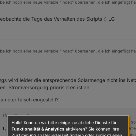
abe ich noch eine neue Variable "index" übersehen, die ich eingefügt h
oor((Setpower - currentPVinput ))

 Zeile
ntPVinput

power

beobachte die Tage das Verhalten des Skripts :) LG
> myMaxPower) {



oor((Setpower - myMaxPower))

Power

           } else {

abe ich noch eine neue Variable "index" übersehen, die ich eingefügt h
               Setpower = Setpower + cutoff

 Zeile
               cutoff = 0

               if (Setpower > myMaxPower) {

                   cutoff = Math.floor((Setpower - myMax
                   Setpower = myMaxPower

rdings wird leider die entsprechende Solarmenge nicht ins N
               }

           }

ken. Stromversorgung priorisieren ist an.
ameter falsch eingestellt?
 fÃ¼r PowerStream.     
                        
// "true": Dieser PowerStream so
Hallo! Könnten wir bitte einige zusätzliche Dienste für
-1
,                     
// Wird die Regulation per State
Funktionalität & Analytics
aktivieren? Sie können Ihre
                        
// "true": Eine Batterie ist ang
Zustimmung später jederzeit ändern oder zurückziehen.