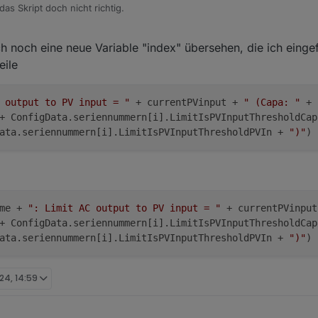
if
 (
Setpower
 > myMaxPower) {
 das Skript doch nicht richtig.
            cutoff = 
Math
.
floor
((
Setpower
 - myMaxPower))
Setpower
 = myMaxPower
f:
        }
ch noch eine neue Variable "index" übersehen, die ich einge
    }
eile
//Setpower = Setpower - GlobalObj[asn].dynamicWatts
GAPdurchschnitt < 10 && gapSumme > 10) || GlobalObj[asn]
               if (GlobalObj[asn].gapWait == 0) GlobalOb
 output to PV input = "
+ currentPVinput +
" (Capa: "
+
glaube ich an Zeile 18 auf "Index".
               Setpower = Setpower + gapSumme - GlobalOb
 ConfigData.seriennummern[i].LimitIsPVInputThresholdCa
                mlog("Der ps: " + GlobalObj[asn].PsName +
ata.seriennummern[i].LimitIsPVInputThresholdPVIn +
")"
)
efügt? Ist da vielleicht ein Fehler?
           } else {

               if (GlobalObj[asn].gapWait != 0) mlog("De
               GlobalObj[asn].gapWait = 0

           }

ame +
": Limit AC output to PV input = "
+ currentPVinpu
           //*/

 ConfigData.seriennummern[i].LimitIsPVInputThresholdCa
            // gooflo: limitiere auf PV Input falls Bedi
 GlobalObj[asn].sumPV

ata.seriennummern[i].LimitIsPVInputThresholdPVIn +
")"
)
nnummern[i].LimitIsPVInput && 

atstate < ConfigData.seriennummern[i].LimitIsPVInputThre
 ConfigData.seriennummern[i].LimitIsPVInputThresholdPVIn
24, 14:59
rrentPVinput) 

dex + ": Limit AC output to PV input = " + currentPVinput