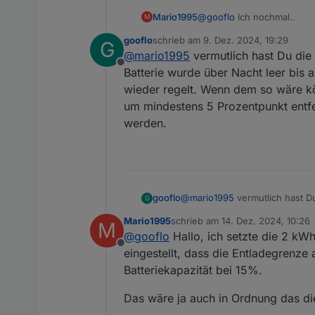
@
gooflo
Ich nochmal..
Mario1995
M
gooflo
schrieb am
9. Dez. 2024, 19:29
G
Also das Skript läuft an si
zuletzt editiert von
@
mario1995
vermutlich hast Du die 
eigentlich das Skript bewir
Offline
Habe ich vielleicht irgend
Batterie wurde über Nacht leer bis
wieder regelt. Wenn dem so wäre kön
        // Parameter 
um mindestens 5 Prozentpunkt entfern
            regulatio
werden.
So sieht das in der App au
            Regulati
            hasBat: t
            battPozOn
            battOnSwi
            prioOffOn
            lowBatLim
gooflo
@
mario1995
vermutlich hast Du
G
            lowBatLim
wurde über Nacht leer bis auf
            LimitIsP
Mario1995
schrieb am
14. Dez. 2024, 10:26
M
dem so wäre könntest Du es te
zuletzt editiert von
            LimitIsPV
@
gooflo
Hallo, ich setzte die 2 kWh
entfernt stellst, also z.B. mal
Offline
eingestellt, dass die Entladegrenze 
Batteriekapazität bei 15%.
Das wäre ja auch in Ordnung das die 