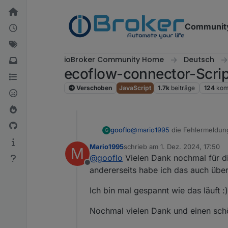
Weiter zum Inhalt
Communit
ioBroker Community Home
Deutsch
ecoflow-connector-Scri
Verschoben
JavaScript
1.7k
beiträge
124
kom
gooflo
@
mario1995
die Fehlermeldung 
G
zweiten Teil vermutlich an der
Mario1995
schrieb am
1. Dez. 2024, 17:50
M
dort muss es eingefügt werden 
zuletzt editiert von
@
gooflo
Vielen Dank nochmal für die
16). Hoffe das hilft. Ansonsten
Offline
Du gar nicht die Version 125 a
andererseits habe ich das auch über
Ich bin mal gespannt wie das läuft :)
Nochmal vielen Dank und einen sch