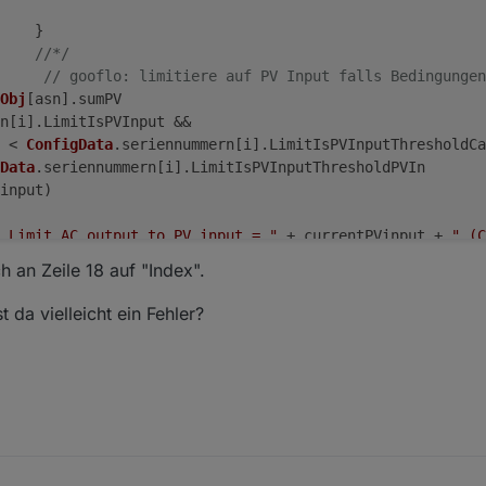
    }
//*/
// gooflo: limitiere auf PV Input falls Bedingungen
Obj
[asn].
sumPV
n
[i].
LimitIsPVInput
 && 
 < 
ConfigData
.
seriennummern
[i].
LimitIsPVInputThresholdCa
Data
.
seriennummern
[i].
LimitIsPVInputThresholdPVIn
input) 
 Limit AC output to PV input = "
 + currentPVinput + 
" (C
tpower
 - currentPVinput ))
h an Zeile 18 auf "Index".
ut
t da vielleicht ein Fehler?
Power) {
tpower
 - myMaxPower))
    } 
else
 {
Setpower
 = 
Setpower
 + cutoff
        cutoff = 
0