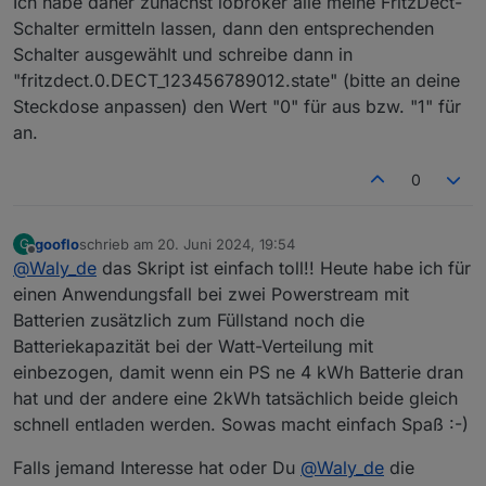
Ich habe daher zunächst iobroker alle meine FritzDect-
sonst mit meinem Latein am Ende :-(
Schalter ermitteln lassen, dann den entsprechenden
Schalter ausgewählt und schreibe dann in
"fritzdect.0.DECT_123456789012.state" (bitte an deine
Steckdose anpassen) den Wert "0" für aus bzw. "1" für
an.
0
gooflo
schrieb am
20. Juni 2024, 19:54
G
zuletzt editiert von
Offline
@
Waly_de
das Skript ist einfach toll!! Heute habe ich für
einen Anwendungsfall bei zwei Powerstream mit
Batterien zusätzlich zum Füllstand noch die
Batteriekapazität bei der Watt-Verteilung mit
einbezogen, damit wenn ein PS ne 4 kWh Batterie dran
hat und der andere eine 2kWh tatsächlich beide gleich
schnell entladen werden. Sowas macht einfach Spaß :-)
Falls jemand Interesse hat oder Du
@
Waly_de
die