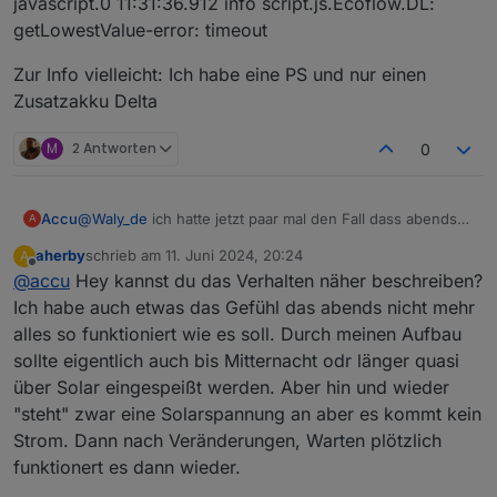
javascript.0 11:31:36.912 info script.js.Ecoflow.DL:
getLowestValue-error: timeout
Zur Info vielleicht: Ich habe eine PS und nur einen
Zusatzakku Delta
M
2 Antworten
0
Accu
@
Waly_de
ich hatte jetzt paar mal den Fall dass abends
A
meine PS nicht eingespeist hat. Hatte dann festgestellt
aherby
schrieb am
11. Juni 2024, 20:24
A
dass auf "Stromspeicher Priorisieren" gestellt war. Ich
zuletzt editiert von
Offline
@
accu
Hey kannst du das Verhalten näher beschreiben?
hatte dann per Hand auf "Stromversorgung priorisieren"
umgestellt und sofort ging's wieder.
Ich habe auch etwas das Gefühl das abends nicht mehr
Das Problem scheint aber sporadisch aufzutreten. Bzw.
alles so funktioniert wie es soll. Durch meinen Aufbau
konnte ich noch kein Muster dafür erkennen. Hast Du
sollte eigentlich auch bis Mitternacht odr länger quasi
einen Rat?
über Solar eingespeißt werden. Aber hin und wieder
"steht" zwar eine Solarspannung an aber es kommt kein
Strom. Dann nach Veränderungen, Warten plötzlich
funktionert es dann wieder.