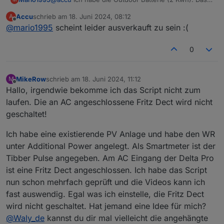
Skript funktioniert damit. Allerdings werden die
Accu
schrieb am
18. Juni 2024, 08:12
A
Ganzen Werte (Akkustand etc.) direkt vom
zuletzt editiert von
Offline
@
mario1995
scheint leider ausverkauft zu sein :(
PowerStream geliefert. Zu deiner anderen Frage mit
der Delta kann ich dir keine Auskunft geben.
0
MikeRow
schrieb am
18. Juni 2024, 11:12
M
zuletzt editiert von
Offline
Hallo, irgendwie bekomme ich das Script nicht zum
laufen. Die an AC angeschlossene Fritz Dect wird nicht
geschaltet!
Ich habe eine existierende PV Anlage und habe den WR
unter Additional Power angelegt. Als Smartmeter ist der
Tibber Pulse angegeben. Am AC Eingang der Delta Pro
ist eine Fritz Dect angeschlossen. Ich habe das Script
nun schon mehrfach geprüft und die Videos kann ich
fast auswendig. Egal was ich einstelle, die Fritz Dect
wird nicht geschaltet. Hat jemand eine Idee für mich?
@
Waly_de
kannst du dir mal vielleicht die angehängte