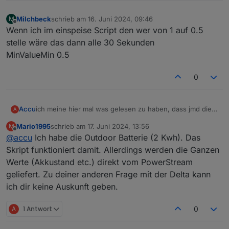
Milchbeck
schrieb am
16. Juni 2024, 09:46
M
zuletzt editiert von
Offline
Wenn ich im einspeise Script den wer von 1 auf 0.5
stelle wäre das dann alle 30 Sekunden
MinValueMin 0.5
0
Accu
ich meine hier mal was gelesen zu haben, dass jmd die
A
EF outdoor Batterie mit dem PS betreibt. Kann hier
Mario1995
schrieb am
17. Juni 2024, 13:56
M
jemand mal paar Erfarhungsberichte posten zum Gerät
zuletzt editiert von
Offline
@
accu
Ich habe die Outdoor Batterie (2 Kwh). Das
und vorallem in Verbindung mit dem Skript. Erkennt das
Skript die neue EF 2KWH Outdoorbatterie? wie läuft das
Skript funktioniert damit. Allerdings werden die Ganzen
dann wenn man schon eine delta mit PS im einsatz hat.
Werte (Akkustand etc.) direkt vom PowerStream
Kann das skript beide PS steuern vorallem dann auch
geliefert. Zu deiner anderen Frage mit der Delta kann
beim Einspeisen?
ich dir keine Auskunft geben.
A
1 Antwort
0