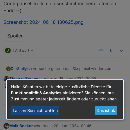
Config ansehen. Ich bin sonst mit meinem Latein am
Ende :-(
Screenshot 2024-06-18 130625.png
Spoiler
U
1 Antwort
0
Ich versuche gerade das Skript mal wieder zum
DerSmily
D
Laufen zu bringen:
Thomas Bucher
schrieb am
18. Juni 2024, 20:58
Wie bekomme ich diesen Fehler weg?
zuletzt editiert von
Offline
@
dersmily
schau mal ob der History Adapter läuft
javascript.0 11:31:21.934 info script.js.Ecoflow.DL:
Hallo! Könnten wir bitte einige zusätzliche Dienste für
Fehler beim Abrufen des niedrigsten Werts: timeout
Zur Info vielleicht: Ich habe eine PS und nur einen
Funktionalität & Analytics
aktivieren? Sie können Ihre
javascript.0 11:31:36.912 info script.js.Ecoflow.DL:
Zusatzakku Delta
0
Zustimmung später jederzeit ändern oder zurückziehen.
getLowestValue-error: timeout
Lassen Sie mich wählen
Das ist ok
Thomas Bucher
@
dersmily
schau mal ob der History Adapter
läuft
Maik Becker
schrieb am
20. Juni 2024, 09:46
zuletzt editiert von
Offline