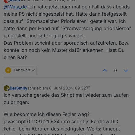
zuletzt editiert von
Offline
@
Waly_de
ich hatte jetzt paar mal den Fall dass abends
meine PS nicht eingespeist hat. Hatte dann festgestellt
dass auf "Stromspeicher Priorisieren" gestellt war. Ich
hatte dann per Hand auf "Stromversorgung priorisieren"
umgestellt und sofort ging's wieder.
Das Problem scheint aber sporadisch aufzutreten. Bzw.
konnte ich noch kein Muster dafür erkennen. Hast Du
einen Rat?
A
1 Antwort
0
DerSmily
schrieb am
8. Juni 2024, 09:32
D
zuletzt editiert von DerSmily
6. Aug. 2024, 11:32
Offline
Ich versuche gerade das Skript mal wieder zum Laufen
zu bringen:
Wie bekomme ich diesen Fehler weg?
javascript.0 11:31:21.934 info script.js.Ecoflow.DL:
Fehler beim Abrufen des niedrigsten Werts: timeout