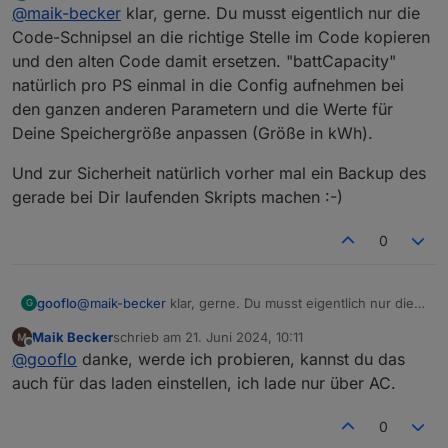
// Setpower = Setpower + (GlobalObj[asn].batsta
Offline
  BatfaktorkWh = (BatBedarf / psBatSummekWh) //
         //gapSumme = gapSumme + GlobalObj[asn]
@
maik-becker
klar, gerne. Du musst eigentlich nur die
1x Powerstream mit Delta Max
// mlog("PS:" + GlobalObj[asn].PsName + " Setp
     }

Kannst du mir beim Einbau helfen.
Code-Schnipsel an die richtige Stelle im Code kopieren
Setpower = Setpower + (GlobalObj[asn].batstate
und den alten Code damit ersetzen. "battCapacity"
mlog("PS:" + GlobalObj[asn].PsName + " Setpowe
natürlich pro PS einmal in die Config aufnehmen bei
den ganzen anderen Parametern und die Werte für
Deine Speichergröße anpassen (Größe in kWh).
Und zur Sicherheit natürlich vorher mal ein Backup des
gerade bei Dir laufenden Skripts machen :-)
0
@
maik-becker
klar, gerne. Du musst eigentlich nur die
gooflo
G
Code-Schnipsel an die richtige Stelle im Code kopieren
Maik Becker
schrieb am
21. Juni 2024, 10:11
und den alten Code damit ersetzen. "battCapacity"
Und zur Sicherheit natürlich vorher mal ein Backup des
zuletzt editiert von
Offline
@
gooflo
danke, werde ich probieren, kannst du das
natürlich pro PS einmal in die Config aufnehmen bei
gerade bei Dir laufenden Skripts machen :-)
den ganzen anderen Parametern und die Werte für
auch für das laden einstellen, ich lade nur über AC.
Deine Speichergröße anpassen (Größe in kWh).
0