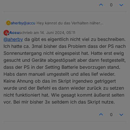
0
aherby
@
accu
Hey kannst du das Verhalten näher
A
beschreiben? Ich habe auch etwas das Gefühl das
Accu
schrieb am
14. Juni 2024, 05:11
A
abends nicht mehr alles so funktioniert wie es soll.
zuletzt editiert von
Offline
@
aherby
da gibt es eigentlich nicht viel zu beschreiben.
Durch meinen Aufbau sollte eigentlich auch bis
Mitternacht odr länger quasi über Solar eingespeißt
Ich hatte ca. 3mal bisher das Problem dass der PS nach
werden. Aber hin und wieder "steht" zwar eine
Sonnenuntergang nicht eingespeist hat. Hatte erst ewig
Solarspannung an aber es kommt kein Strom. Dann
gesucht und Geräte abgestöpselt aber dann festgestellt,
nach Veränderungen, Warten plötzlich funktionert es
dass der PS in der Setting Batterie bevorzugen stand.
dann wieder.
Habs dann manuell umgestellt und alles lief wieder.
Keine Ahnung ob das im Skript irgendwo getriggert
wurde und der Befehl es dann wieder zurück zu setzen
nicht funktioniert hat. Wie gesagt kommt äußerst selten
vor. Bei mir bisher 3x seitdem ich das Skript nutze.
0