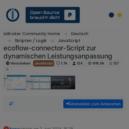
Weiter zum Inhalt
ioBroker Community Home
Deutsch
Skripten / Logik
JavaScript
ecoflow-connector-Script zur
dynamischen Leistungsanpassung
Verschoben
JavaScript
1.7k
124
916.0k
127
Anmelden zum Antworten
Accu
schrieb am
7. Juni 2024, 15:28
A