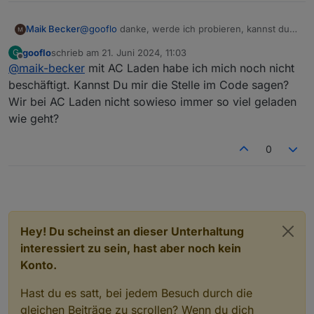
Maik Becker
@
gooflo
danke, werde ich probieren, kannst du
das auch für das laden einstellen, ich lade nur
gooflo
schrieb am
21. Juni 2024, 11:03
G
über AC.
zuletzt editiert von
Offline
@
maik-becker
mit AC Laden habe ich mich noch nicht
beschäftigt. Kannst Du mir die Stelle im Code sagen?
Wir bei AC Laden nicht sowieso immer so viel geladen
wie geht?
0
Hey! Du scheinst an dieser Unterhaltung
interessiert zu sein, hast aber noch kein
Konto.
Hast du es satt, bei jedem Besuch durch die
gleichen Beiträge zu scrollen? Wenn du dich