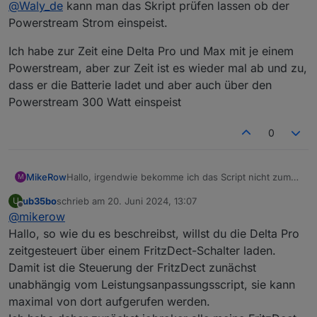
@
Waly_de
kann man das Skript prüfen lassen ob der
Powerstream Strom einspeist.
Ich habe zur Zeit eine Delta Pro und Max mit je einem
Powerstream, aber zur Zeit ist es wieder mal ab und zu,
dass er die Batterie ladet und aber auch über den
Powerstream 300 Watt einspeist
0
Hallo, irgendwie bekomme ich das Script nicht zum
MikeRow
M
laufen. Die an AC angeschlossene Fritz Dect wird
ub35bo
schrieb am
20. Juni 2024, 13:07
U
nicht geschaltet!
Ich habe eine existierende PV Anlage und habe den
zuletzt editiert von
Offline
@
mikerow
WR unter Additional Power angelegt. Als Smartmeter
ist der Tibber Pulse angegeben. Am AC Eingang der
Screenshot 2024-06-18 130625.png
Hallo, so wie du es beschreibst, willst du die Delta Pro
Delta Pro ist eine Fritz Dect angeschlossen. Ich habe
zeitgesteuert über einem FritzDect-Schalter laden.
das Script nun schon mehrfach geprüft und die
Damit ist die Steuerung der FritzDect zunächst
Videos kann ich fast auswendig. Egal was ich
Spoiler
unabhängig vom Leistungsanpassungsscript, sie kann
einstelle, die Fritz Dect wird nicht geschaltet. Hat
jemand eine Idee für mich?
@
Waly_de
kannst du dir
maximal von dort aufgerufen werden.
mal vielleicht die angehängte Config ansehen. Ich bin