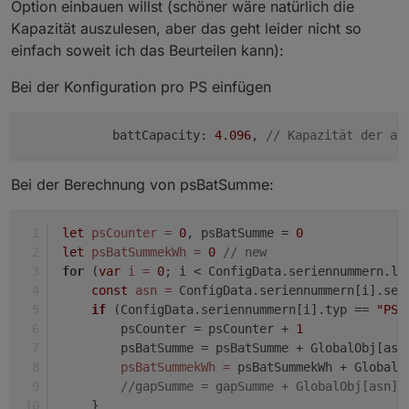
Option einbauen willst (schöner wäre natürlich die
Kapazität auszulesen, aber das geht leider nicht so
einfach soweit ich das Beurteilen kann):
Bei der Konfiguration pro PS einfügen
            battCapacity: 
4.096
, 
// Kapazität der an
Bei der Berechnung von psBatSumme:
let
psCounter
=
0
, psBatSumme = 
0
let
psBatSummekWh
=
0
// new
for
 (
var
i
=
0
; i < ConfigData.seriennummern.le
const
asn
=
 ConfigData.seriennummern[i].ser
if
(ConfigData.seriennummern[i].typ == 
"PS"
         psCounter = psCounter + 
1
         psBatSumme = psBatSumme + GlobalObj[asn
psBatSummekWh
=
 psBatSummekWh + GlobalO
//gapSumme = gapSumme + GlobalObj[asn].
     }