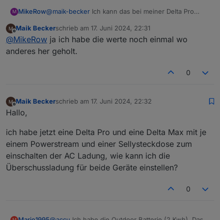
MikeRow
@
maik-becker
Ich kann das bei meiner Delta Pro
M
auch feststellen. Konntest du das Problem lösen?
Maik Becker
schrieb am
17. Juni 2024, 22:31
zuletzt editiert von
Offline
@
MikeRow
ja ich habe die werte noch einmal wo
anderes her geholt.
0
Maik Becker
schrieb am
17. Juni 2024, 22:32
zuletzt editiert von
Offline
Hallo,
ich habe jetzt eine Delta Pro und eine Delta Max mit je
einem Powerstream und einer Sellysteckdose zum
einschalten der AC Ladung, wie kann ich die
Überschussladung für beide Geräte einstellen?
0
Mario1995
@
accu
Ich habe die Outdoor Batterie (2 Kwh). Das
M