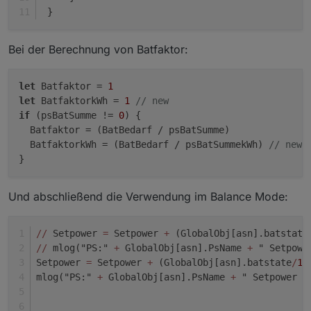
 }
Bei der Berechnung von Batfaktor:
let
 Batfaktor = 
1
let
 BatfaktorkWh = 
1
// new
if
 (psBatSumme != 
0
) {

  Batfaktor = (BatBedarf / psBatSumme)

  BatfaktorkWh = (BatBedarf / psBatSummekWh) 
// new
Und abschließend die Verwendung im Balance Mode:
/
/
 Setpower 
=
 Setpower 
+
 (GlobalObj[asn].batstate
/
/
 mlog("PS:" 
+
 GlobalObj[asn].PsName 
+
 " Setpowe
Setpower 
=
 Setpower 
+
 (GlobalObj[asn].batstate
/
10
mlog("PS:" 
+
 GlobalObj[asn].PsName 
+
 " Setpower =