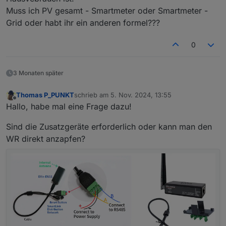
Muss ich PV gesamt - Smartmeter oder Smartmeter -
Grid oder habt ihr ein anderen formel???
0
3 Monaten später
Thomas P_PUNKT
schrieb am
5. Nov. 2024, 13:55
zuletzt editiert von
Offline
Hallo, habe mal eine Frage dazu!
Sind die Zusatzgeräte erforderlich oder kann man den
WR direkt anzapfen?