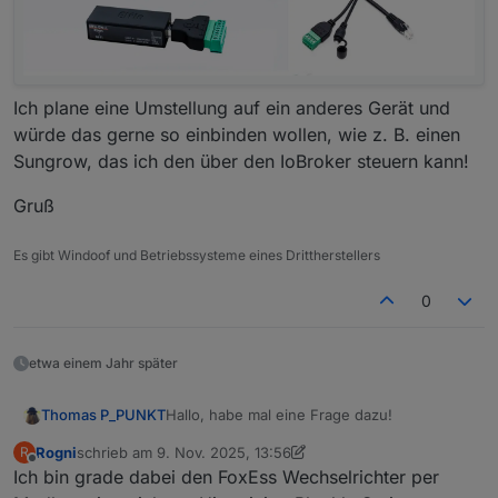
Ich plane eine Umstellung auf ein anderes Gerät und
würde das gerne so einbinden wollen, wie z. B. einen
Sungrow, das ich den über den IoBroker steuern kann!
Gruß
Es gibt Windoof und Betriebssysteme eines Drittherstellers
0
etwa einem Jahr später
Hallo, habe mal eine Frage dazu!
Thomas P_PUNKT
Rogni
schrieb am
9. Nov. 2025, 13:56
R
Sind die Zusatzgeräte erforderlich oder
zuletzt editiert von Rogni
11. Okt. 2025, 09:01
Offline
Ich bin grade dabei den FoxEss Wechselrichter per
kann man den WR direkt anzapfen?