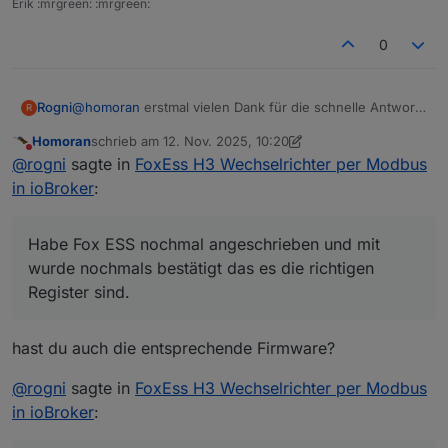
Erik :mrgreen: :mrgreen:
0
@
homoran
erstmal vielen Dank für die schnelle Antwort.
Rogni
R
Sorry, dann mach ich das in code. Habe Fox ESS
Homoran
schrieb am
12. Nov. 2025, 10:20
nochmal angeschrieben und mir wurde nochmals
Hier nochmal den Log als Code:
zuletzt editiert von Homoran
11. Dez. 2025, 11:22
Nicht stören
@
rogni
sagte in
FoxEss H3 Wechselrichter per Modbus
bestätigt das es die richtigen Register sind. Aber ich
denke da kann was net stimmen.
modbus.0

in ioBroker
:
	2025-11-12 10:47:50.223	warn	[DevID_247/h
modbus.0

Habe Fox ESS nochmal angeschrieben und mit
	2025-11-12 10:47:50.135	warn	[DevID_247/h
modbus.0

wurde nochmals bestätigt das es die richtigen
	2025-11-12 10:47:50.045	warn	[DevID_247/h
Register sind.
modbus.0

	2025-11-12 10:47:49.952	warn	[DevID_247/h
modbus.0

hast du auch die entsprechende Firmware?
	2025-11-12 10:47:49.859	warn	[DevID_247/h
modbus.0

@
rogni
sagte in
FoxEss H3 Wechselrichter per Modbus
in ioBroker
: