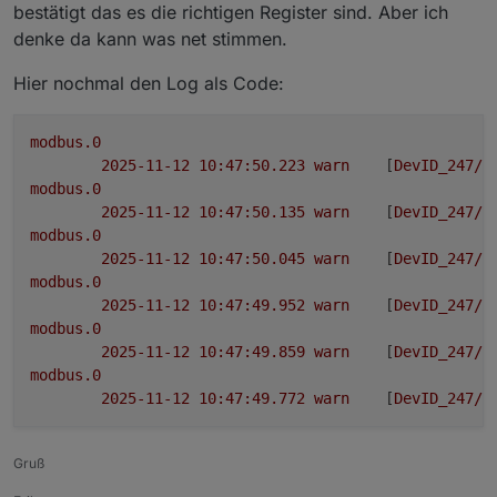
Logs und code bitte immer als Text in code-tags
bestätigt das es die richtigen Register sind. Aber ich
posten!
denke da kann was net stimmen.
kleine schwarze Microfilme kann ich mobil nicht
entziffern
Hier nochmal den Log als Code:
modbus.0
2025-11-12 10:47:50.223	
warn
	[
DevID_247/h
modbus.0
2025-11-12 10:47:50.135	
warn
	[
DevID_247/h
modbus.0
2025-11-12 10:47:50.045	
warn
	[
DevID_247/h
modbus.0
2025-11-12 10:47:49.952	
warn
	[
DevID_247/h
modbus.0
2025-11-12 10:47:49.859	
warn
	[
DevID_247/h
modbus.0
2025-11-12 10:47:49.772	
warn
	[
DevID_247/h
Gruß