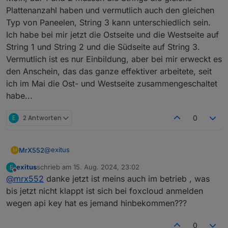
Plattenanzahl haben und vermutlich auch den gleichen
Typ von Paneelen, String 3 kann unterschiedlich sein.
Ich habe bei mir jetzt die Ostseite und die Westseite auf
String 1 und String 2 und die Südseite auf String 3.
Vermutlich ist es nur Einbildung, aber bei mir erweckt es
den Anschein, das das ganze effektiver arbeitete, seit
ich im Mai die Ost- und Westseite zusammengeschaltet
habe...
E
2 Antworten
0
@
exitus
MrX552
M
exitus
schrieb am
15. Aug. 2024, 23:02
E
Moin, auf 1 und 2 müssen die Strings die gleiche
zuletzt editiert von
Offline
@
mrx552
danke jetzt ist meins auch im betrieb , was
Plattenanzahl haben und vermutlich auch den gleichen
Typ von Paneelen, String 3 kann unterschiedlich sein.
bis jetzt nicht klappt ist sich bei foxcloud anmelden
Ich habe bei mir jetzt die Ostseite und die Westseite
wegen api key hat es jemand hinbekommen???
auf String 1 und String 2 und die Südseite auf String 3.
Vermutlich ist es nur Einbildung, aber bei mir erweckt
0
es den Anschein, das das ganze effektiver arbeitete,