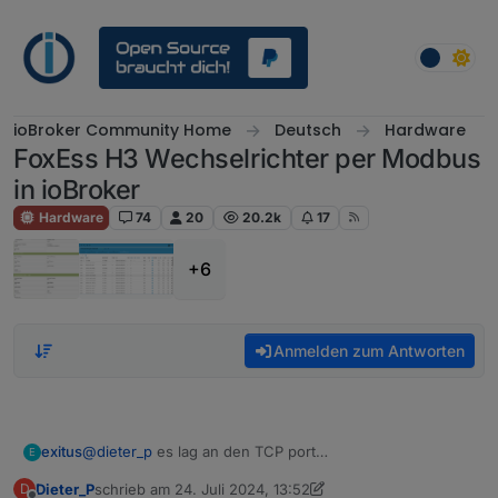
Weiter zum Inhalt
ioBroker Community Home
Deutsch
Hardware
FoxEss H3 Wechselrichter per Modbus
in ioBroker
Hardware
74
20
20.2k
17
+6
Anmelden zum Antworten
exitus
@
dieter_p
es lag an den TCP port
E
welche register ist für Netz einspeisung Netztbezug
Dieter_P
schrieb am
24. Juli 2024, 13:52
D
und Heim verbrauch ich finde nichts