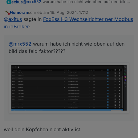
@
mrx552
warum habe ich nicht wie oben auf den bild
exitus
E
das feld faktor?????
Homoran
schrieb am
16. Aug. 2024, 17:12
zuletzt editiert von
Nicht stören
@
exitus
sagte in
FoxEss H3 Wechselrichter per Modbus
in ioBroker
:
@
mrx552
warum habe ich nicht wie oben auf den
bild das feld faktor?????
weil dein Köpfchen nicht aktiv ist