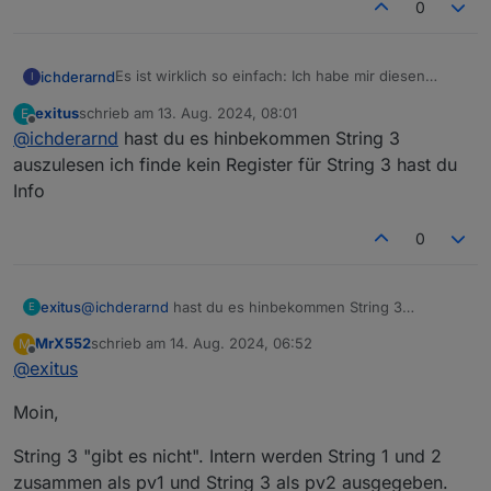
0
Es ist wirklich so einfach: Ich habe mir diesen
ichderarnd
I
RS485 auf USB Adaper besorgt:
exitus
schrieb am
13. Aug. 2024, 08:01
E
https://www.reichelt.de/raspberry-pi-usb-rs485-
Dann von einem LAN-Kabel die Stecker
zuletzt editiert von
Offline
@
ichderarnd
hast du es hinbekommen String 3
schnittstelle-ch340c-rpi-usb-rs485-p242783.html?
abgeschnitten, zwei verdrillte Adern an A und B
&nbc=1
des „EMS“ Anschlusses des Fox und an A und B
Lief sofort
auszulesen ich finde kein Register für String 3 hast du
des USB-Adapters. Den USB Stecker in den Pi
Info
stecken, Modbusadapter installieren, den USB-Port
Jetzt muss ich nur noch sehen, wo ich die Daten
auswählen, Device ID 247 setzen und die
für String 3 und folgende herbekomme. Werde die
0
Holdingregister anlegen.
Doku beim Hersteller anfragen.
exitus
@
ichderarnd
hast du es hinbekommen String 3
E
auszulesen ich finde kein Register für String 3 hast du
MrX552
schrieb am
14. Aug. 2024, 06:52
M
Info
zuletzt editiert von
Offline
@
exitus
Moin,
String 3 "gibt es nicht". Intern werden String 1 und 2
zusammen als pv1 und String 3 als pv2 ausgegeben.