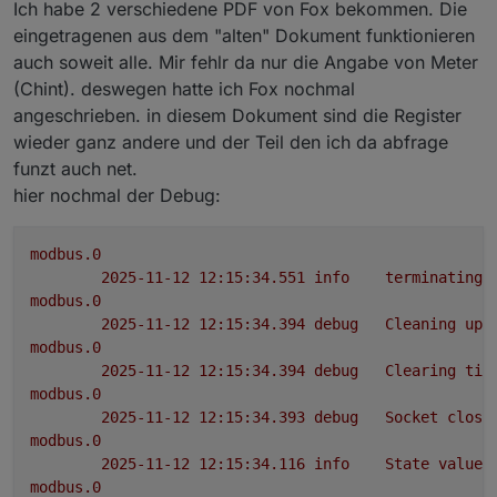
Ich habe 2 verschiedene PDF von Fox bekommen. Die
eingetragenen aus dem "alten" Dokument funktionieren
auch soweit alle. Mir fehlr da nur die Angabe von Meter
(Chint). deswegen hatte ich Fox nochmal
angeschrieben. in diesem Dokument sind die Register
wieder ganz andere und der Teil den ich da abfrage
funzt auch net.
hier nochmal der Debug:
modbus.0
2025-11-12 12:15:34.551	
info
terminating
modbus.0
2025-11-12 12:15:34.394	
debug
Cleaning
up
modbus.0
2025-11-12 12:15:34.394	
debug
Clearing
tim
modbus.0
2025-11-12 12:15:34.393	
debug
Socket
close
modbus.0
2025-11-12 12:15:34.116	
info
State
value
modbus.0