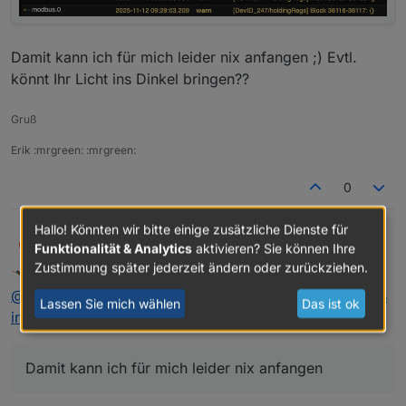
Damit kann ich für mich leider nix anfangen ;) Evtl.
könnt Ihr Licht ins Dinkel bringen??
Gruß
Erik :mrgreen: :mrgreen:
0
Hallo! Könnten wir bitte einige zusätzliche Dienste für
@
MrX552
@
Homoran
wie im vorigen Post angegeben
Rogni
R
Funktionalität & Analytics
aktivieren? Sie können Ihre
habe ich ein paar kleine Blocklys gemacht, das letzte
Zustimmung später jederzeit ändern oder zurückziehen.
Homoran
schrieb am
12. Nov. 2025, 08:53
kann man ignorieren.
zuletzt editiert von
Nicht stören
@
rogni
sagte in
FoxEss H3 Wechselrichter per Modbus
Auf Nachfrage bei FoxESS habe ich neue Register
Lassen Sie mich wählen
Das ist ok
erhalten, wahrscheinlich die Abfrage vom Chint.
in ioBroker
:
Damit kann ich für mich leider nix anfangen
Allerdings bekomme ich hier keine Werte: