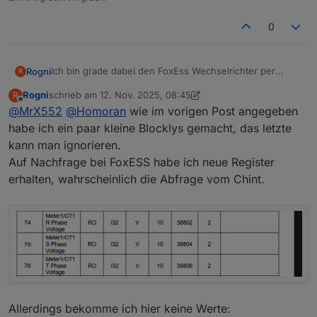
0
Ich bin grade dabei den FoxEss Wechselrichter per
Rogni
R
Modbus einzurichten. Hier einige Blockly Scripte:
Rogni
schrieb am
12. Nov. 2025, 08:45
R
Einmal die Solar Panel Leistung und einmal Einspeisung
zuletzt editiert von Rogni
11. Dez. 2025, 09:49
Offline
@
MrX552
@
Homoran
wie im vorigen Post angegeben
und Bezug.
habe ich ein paar kleine Blocklys gemacht, das letzte
kann man ignorieren.
Auf Nachfrage bei FoxESS habe ich neue Register
erhalten, wahrscheinlich die Abfrage vom Chint.
Allerdings bekomme ich hier keine Werte: