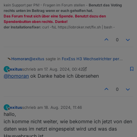
kein Support per PN! - Fragen im Forum stellen -
Benutzt das Voting
rechts unten im Beitrag wenn er euch geholfen hat.
Das Forum freut sich über eine Spende. Benutzt dazu den
Spendenbutton oben rechts. Danke!
der Installationsfixer:
curl -fsL https://iobroker.net/fix.sh | bash -
0
@
exitus
sagte in
FoxEss H3 Wechselrichter per
Homoran
Modbus in ioBroker
:
exitus
schrieb am
17. Aug. 2024, 00:42
E
zuletzt editiert von exitus
Offline
@
homoran
ok Danke habe ich übersehen
@
mrx552
warum habe ich nicht wie oben auf
den bild das feld faktor?????
weil dein Köpfchen nicht aktiv ist
0
exitus
schrieb am
18. Aug. 2024, 11:46
E
zuletzt editiert von
Offline
hallo,
ich komme nicht weiter, wie bekomme ich jetzt von den
daten was im netzt eingespeist wird und was das
Hausvebrauch ist.