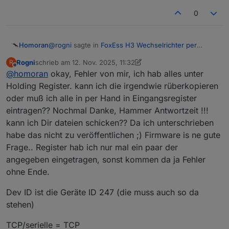
0
@
rogni
sagte in
FoxEss H3 Wechselrichter per
Homoran
Modbus in ioBroker
:
Rogni
schrieb am
12. Nov. 2025, 11:32
R
zuletzt editiert von Rogni
11. Dez. 2025, 12:37
Offline
@
homoran
okay, Fehler von mir, ich hab alles unter
Habe Fox ESS nochmal angeschrieben und mit
wurde nochmals bestätigt das es die richtigen
Holding Register. kann ich die irgendwie rüberkopieren
hast du auch die entsprechende Firmware?
Register sind.
oder muß ich alle in per Hand in Eingangsregister
eintragen?? Nochmal Danke, Hammer Antwortzeit !!!
@
rogni
sagte in
FoxEss H3 Wechselrichter per
Modbus in ioBroker
:
kann ich Dir dateien schicken?? Da ich unterschrieben
habe das nicht zu veröffentlichen ;) Firmware is ne gute
modbus.0 10:47:50.223
warn
Frage.. Register hab ich nur mal ein paar der
[DevID_247/holdingRegs] Block 38801-38819: {}
gibt es auch debug Ausgaben?
angegeben eingetragen, sonst kommen da ja Fehler
ohne Ende.
wer ist DevID 247?
wie sehen deine Grundeinstellungen aus?
Dev ID ist die Geräte ID 247 (die muss auch so da
was ist Register 38801-38819 (bzw. die anderen
stehen)
angemeckerten)?
fragst du die auch ab?
Holdingregister sind üblicherweise 40xxx
TCP/serielle = TCP
wie sehen da deine Grundeinstellungen aus?