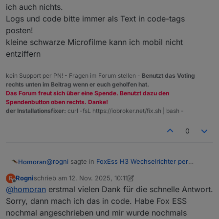
ich auch nichts.
Logs und code bitte immer als Text in code-tags
posten!
kleine schwarze Microfilme kann ich mobil nicht
und Modbus gibt das zurück:
entziffern
kein Support per PN! - Fragen im Forum stellen -
Benutzt das Voting
rechts unten im Beitrag wenn er euch geholfen hat.
Das Forum freut sich über eine Spende. Benutzt dazu den
Spendenbutton oben rechts. Danke!
der Installationsfixer:
curl -fsL https://iobroker.net/fix.sh | bash -
0
@
rogni
sagte in
FoxEss H3 Wechselrichter per
Homoran
Modbus in ioBroker
:
Rogni
schrieb am
12. Nov. 2025, 10:11
R
zuletzt editiert von Rogni
11. Dez. 2025, 11:20
Damit kann ich für mich leider nix anfangen ;) Evtl. könnt
Offline
@
homoran
erstmal vielen Dank für die schnelle Antwort.
Damit kann ich für mich leider nix anfangen
Ihr Licht ins Dinkel bringen??
Sorry, dann mach ich das in code. Habe Fox ESS
nochmal angeschrieben und mir wurde nochmals
ich auch nichts.