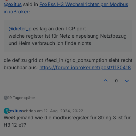
zuletzt editiert von Dieter_P
Offline
@
exitus
said in
FoxEss H3 Wechselrichter per Modbus
in ioBroker
:
@
dieter_p
es lag an den TCP port
welche register ist für Netz einspeisung Netztbezug
und Heim verbrauch ich finde nichts
die def zu grid ct /feed_in /grid_consumption sieht recht
brauchbar aus:
https://forum.iobroker.net/post/1130418
0
19 Tagen später
exitus
schrieb am
12. Aug. 2024, 20:22
E
zuletzt editiert von
Offline
Weiß jemand wie die modbusregister für String 3 ist für
H3 12 e??