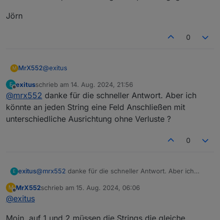
Jörn
0
@
exitus
MrX552
M
exitus
schrieb am
14. Aug. 2024, 21:56
E
Moin,
zuletzt editiert von
Offline
@
mrx552
danke für die schneller Antwort. Aber ich
String 3 "gibt es nicht". Intern werden String 1 und 2
könnte an jeden String eine Feld Anschließen mit
zusammen als pv1 und String 3 als pv2 ausgegeben.
unterschiedliche Ausrichtung ohne Verluste ?
Jörn
0
exitus
@
mrx552
danke für die schneller Antwort. Aber ich
E
könnte an jeden String eine Feld Anschließen mit
MrX552
schrieb am
15. Aug. 2024, 06:06
M
unterschiedliche Ausrichtung ohne Verluste ?
zuletzt editiert von
Offline
@
exitus
Moin, auf 1 und 2 müssen die Strings die gleiche