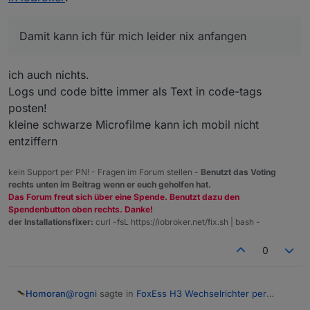
Damit kann ich für mich leider nix anfangen
Allerdings bekomme ich hier keine Werte:
ich auch nichts.
Logs und code bitte immer als Text in code-tags
posten!
kleine schwarze Microfilme kann ich mobil nicht
und Modbus gibt das zurück:
entziffern
kein Support per PN! - Fragen im Forum stellen -
Benutzt das Voting
rechts unten im Beitrag wenn er euch geholfen hat.
Das Forum freut sich über eine Spende. Benutzt dazu den
Spendenbutton oben rechts. Danke!
der Installationsfixer:
curl -fsL https://iobroker.net/fix.sh | bash -
0
@
rogni
sagte in
FoxEss H3 Wechselrichter per
Homoran
Modbus in ioBroker
: