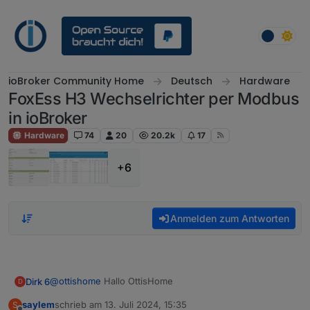
Weiter zum Inhalt
ioBroker Community Home
Deutsch
Hardware
FoxEss H3 Wechselrichter per Modbus
in ioBroker
Hardware
74
20
20.2k
17
+6
Anmelden zum Antworten
@
ottishome
Hallo OttisHome
Dirk 6
D
saylem
schrieb am
13. Juli 2024, 15:35
S
Ich habe unser (mein) Problem gefunden.