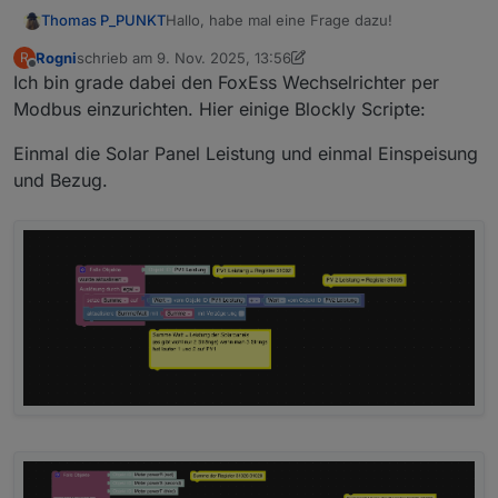
Hallo, habe mal eine Frage dazu!
Thomas P_PUNKT
Rogni
schrieb am
9. Nov. 2025, 13:56
R
Sind die Zusatzgeräte erforderlich oder
zuletzt editiert von Rogni
11. Okt. 2025, 09:01
Offline
Ich bin grade dabei den FoxEss Wechselrichter per
kann man den WR direkt anzapfen?
Gruß
Modbus einzurichten. Hier einige Blockly Scripte:
Einmal die Solar Panel Leistung und einmal Einspeisung
und Bezug.
Ich plane eine Umstellung auf ein anderes
Gerät und würde das gerne so einbinden
wollen, wie z. B. einen Sungrow, das ich
den über den IoBroker steuern kann!