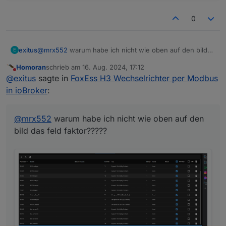
0
@
mrx552
warum habe ich nicht wie oben auf den bild
exitus
E
das feld faktor?????
Homoran
schrieb am
16. Aug. 2024, 17:12
zuletzt editiert von
Nicht stören
@
exitus
sagte in
FoxEss H3 Wechselrichter per Modbus
in ioBroker
:
@
mrx552
warum habe ich nicht wie oben auf den
bild das feld faktor?????