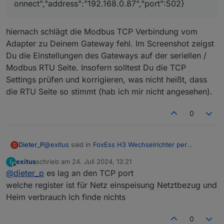
onnect","address":"192.168.0.87","port":502}
hiernach schlägt die Modbus TCP Verbindung vom
Adapter zu Deinem Gateway fehl. Im Screenshot zeigst
das steht in log
Du die Einstellungen des Gateways auf der seriellen /
On error:
{"errno":-111,"code":"ECONNREFUSED","syscall":"conne
Modbus RTU Seite. Insofern solltest Du die TCP
ct","address":"192.168.0.87","port":502}
Settings prüfen und korrigieren, was nicht heißt, dass
die RTU Seite so stimmt (hab ich mir nicht angesehen).
0
Die Geräte ID muss die gleiche sein, wie im
Wechselrichter eingestellt, zu finden unter:
Menü -> Konfiguration -> Kommunikation -> RS485 -
@
exitus
said in
FoxEss H3 Wechselrichter per
Dieter_P
D
> DeviceID
Modbus in ioBroker
:
Die IP-Adresse ist die des Elfin EW11
exitus
schrieb am
24. Juli 2024, 13:21
E
zuletzt editiert von
Offline
@
dieter_p
es lag an den TCP port
das steht in log
On error:
welche register ist für Netz einspeisung Netztbezug und
hiernach schlägt die Modbus TCP Verbindung vom
{"errno":-111,"code":"ECONNREFUSED","syscall":
Heim verbrauch ich finde nichts
Adapter zu Deinem Gateway fehl. Im Screenshot
"connect","address":"192.168.0.87","port":502}
zeigst Du die Einstellungen des Gateways auf der
seriellen / Modbus RTU Seite. Insofern solltest Du die
0