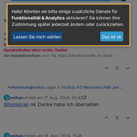
Hallo! Könnten wir bitte einige zusätzliche Dienste für
Funktionalität & Analytics
aktivieren? Sie können Ihre
weil dein Köpfchen nicht aktiv ist
Zustimmung später jederzeit ändern oder zurückziehen.
kein Support per PN! - Fragen im Forum stellen -
Benutzt das Voting
Lassen Sie mich wählen
Das ist ok
rechts unten im Beitrag wenn er euch geholfen hat.
Das Forum freut sich über eine Spende. Benutzt dazu den
Spendenbutton oben rechts. Danke!
der Installationsfixer:
curl -fsL https://iobroker.net/fix.sh | bash -
0
@
exitus
sagte in
FoxEss H3 Wechselrichter per
Homoran
Modbus in ioBroker
:
exitus
schrieb am
17. Aug. 2024, 00:42
E
zuletzt editiert von exitus
Offline
@
homoran
ok Danke habe ich übersehen
@
mrx552
warum habe ich nicht wie oben auf
den bild das feld faktor?????
weil dein Köpfchen nicht aktiv ist
0
exitus
schrieb am
18. Aug. 2024, 11:46
E