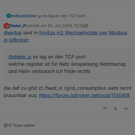
TCP Settings prüfen und korrigieren, was nicht heißt,
dass die RTU Seite so stimmt (hab ich mir nicht
angesehen).
exitus
@
dieter_p
es lag an den TCP port
E
welche register ist für Netz einspeisung Netztbezug
Dieter_P
schrieb am
24. Juli 2024, 13:52
D
und Heim verbrauch ich finde nichts
zuletzt editiert von Dieter_P
Offline
@
exitus
said in
FoxEss H3 Wechselrichter per Modbus
Die entsprechenden Modbus Adressen gibts hier als
in ioBroker
:
xls Datei:
https://github.com/TonyM1958/HA-FoxESS-
Modbus/wiki/H1-H3-Modbus-Map.xls
@
dieter_p
es lag an den TCP port
Was man mit den Daten macht, sei jedem selbst
überlassen!!
welche register ist für Netz einspeisung Netztbezug
in diesem Sinne
und Heim verbrauch ich finde nichts
die def zu grid ct /feed_in /grid_consumption sieht recht
brauchbar aus:
https://forum.iobroker.net/post/1130418
0
19 Tagen später