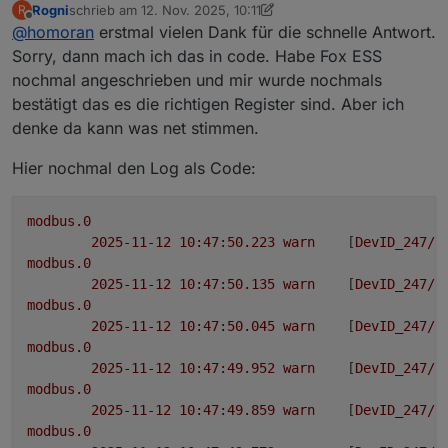
Rogni
schrieb am
12. Nov. 2025, 10:11
R
zuletzt editiert von Rogni
11. Dez. 2025, 11:20
Damit kann ich für mich leider nix anfangen ;) Evtl. könnt
Offline
@
homoran
erstmal vielen Dank für die schnelle Antwort.
Damit kann ich für mich leider nix anfangen
Ihr Licht ins Dinkel bringen??
Sorry, dann mach ich das in code. Habe Fox ESS
nochmal angeschrieben und mir wurde nochmals
ich auch nichts.
Logs und code bitte immer als Text in code-tags
bestätigt das es die richtigen Register sind. Aber ich
posten!
denke da kann was net stimmen.
kleine schwarze Microfilme kann ich mobil nicht
entziffern
Hier nochmal den Log als Code:
modbus.0
2025-11-12 10:47:50.223	
warn
	[
DevID_247/h
modbus.0
2025-11-12 10:47:50.135	
warn
	[
DevID_247/h
modbus.0
2025-11-12 10:47:50.045	
warn
	[
DevID_247/h
modbus.0
2025-11-12 10:47:49.952	
warn
	[
DevID_247/h
modbus.0
2025-11-12 10:47:49.859	
warn
	[
DevID_247/h
modbus.0