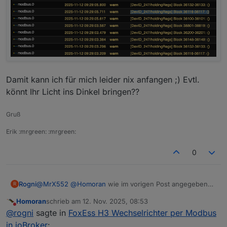
Damit kann ich für mich leider nix anfangen ;) Evtl.
könnt Ihr Licht ins Dinkel bringen??
Gruß
Erik :mrgreen: :mrgreen:
0
@
MrX552
@
Homoran
wie im vorigen Post angegeben
Rogni
R
habe ich ein paar kleine Blocklys gemacht, das letzte
Homoran
schrieb am
12. Nov. 2025, 08:53
kann man ignorieren.
zuletzt editiert von
Nicht stören
@
rogni
sagte in
FoxEss H3 Wechselrichter per Modbus
Auf Nachfrage bei FoxESS habe ich neue Register
erhalten, wahrscheinlich die Abfrage vom Chint.
in ioBroker
: