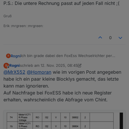
P.S.: Die untere Rechnung passt auf jeden Fall nicht ;(
Gruß
Erik :mrgreen: :mrgreen:
0
Ich bin grade dabei den FoxEss Wechselrichter per
Rogni
R
Modbus einzurichten. Hier einige Blockly Scripte:
Rogni
schrieb am
12. Nov. 2025, 08:45
R
Einmal die Solar Panel Leistung und einmal Einspeisung
zuletzt editiert von Rogni
11. Dez. 2025, 09:49
Offline
@
MrX552
@
Homoran
wie im vorigen Post angegeben
und Bezug.
habe ich ein paar kleine Blocklys gemacht, das letzte
kann man ignorieren.
Auf Nachfrage bei FoxESS habe ich neue Register
erhalten, wahrscheinlich die Abfrage vom Chint.