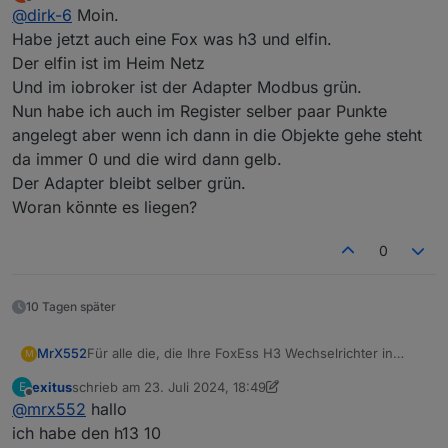
zuletzt editiert von
Offline
@
dirk-6
Moin.
Ich war in der Annahme, dass im Elfin schon serielle
Daten angezeigt werden müssen auch wenn keine
Habe jetzt auch eine Fox was h3 und elfin.
Register (Holding-Register) angelegt sind!
Der elfin ist im Heim Netz
Und im iobroker ist der Adapter Modbus grün.
Nun habe ich auch im Register selber paar Punkte
angelegt aber wenn ich dann in die Objekte gehe steht
da immer 0 und die wird dann gelb.
Der Adapter bleibt selber grün.
Allein als ich die ersten Register per Hand angelegt
habe, wurden auch im Elfin Serielle Datenpakete
Woran könnte es liegen?
angezeigt!
0
10 Tagen später
Für alle die, die Ihre FoxEss H3 Wechselrichter in
MrX552
M
ioBroker einbinden möchten, auch einigen erfolglosen
exitus
schrieb am
23. Juli 2024, 18:49
E
Versuchen läuft es nun. Angeschlossen ist ein FoxEss
Die FoxEss Cloud und / oder FoxEss App ist ja doch
zuletzt editiert von exitus
Offline
@
mrx552
hallo
H3-12.0E mit 1x ECM2900 und 2x ECS2900.
recht langsam mit 5min Updatezeiten!!!
Benötigt wird:
ich habe den h13 10