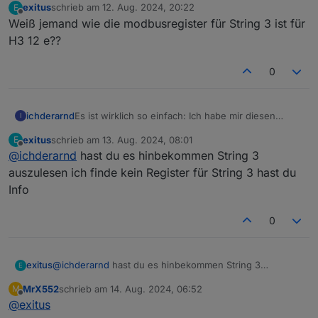
exitus
schrieb am
12. Aug. 2024, 20:22
E
zuletzt editiert von
Offline
Weiß jemand wie die modbusregister für String 3 ist für
H3 12 e??
0
Es ist wirklich so einfach: Ich habe mir diesen
ichderarnd
I
RS485 auf USB Adaper besorgt:
exitus
schrieb am
13. Aug. 2024, 08:01
E
https://www.reichelt.de/raspberry-pi-usb-rs485-
Dann von einem LAN-Kabel die Stecker
zuletzt editiert von
Offline
@
ichderarnd
hast du es hinbekommen String 3
schnittstelle-ch340c-rpi-usb-rs485-p242783.html?
abgeschnitten, zwei verdrillte Adern an A und B
&nbc=1
des „EMS“ Anschlusses des Fox und an A und B
Lief sofort
auszulesen ich finde kein Register für String 3 hast du
des USB-Adapters. Den USB Stecker in den Pi
Info
stecken, Modbusadapter installieren, den USB-Port
Jetzt muss ich nur noch sehen, wo ich die Daten
auswählen, Device ID 247 setzen und die
für String 3 und folgende herbekomme. Werde die
0
Holdingregister anlegen.
Doku beim Hersteller anfragen.
exitus
@
ichderarnd
hast du es hinbekommen String 3
E
auszulesen ich finde kein Register für String 3 hast du
MrX552
schrieb am
14. Aug. 2024, 06:52
M
Info
zuletzt editiert von
Offline
@
exitus