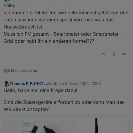
zuletzt editiert von
Offline
hallo,
ich komme nicht weiter, wie bekomme ich jetzt von den
daten was im netzt eingespeist wird und was das
Hausvebrauch ist.
Muss ich PV gesamt - Smartmeter oder Smartmeter -
Grid oder habt ihr ein anderen formel???
0
3 Monaten später
Thomas P_PUNKT
schrieb am
5. Nov. 2024, 13:55
zuletzt editiert von
Offline
Hallo, habe mal eine Frage dazu!
Sind die Zusatzgeräte erforderlich oder kann man den
WR direkt anzapfen?