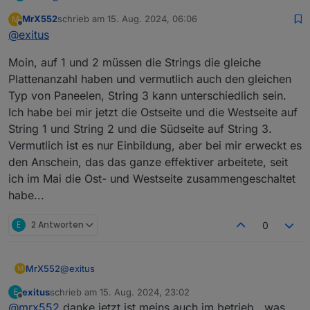
könnte an jeden String eine Feld Anschließen mit
MrX552
schrieb am
15. Aug. 2024, 06:06
M
unterschiedliche Ausrichtung ohne Verluste ?
zuletzt editiert von
Offline
@
exitus
Moin, auf 1 und 2 müssen die Strings die gleiche
Plattenanzahl haben und vermutlich auch den gleichen
Typ von Paneelen, String 3 kann unterschiedlich sein.
Ich habe bei mir jetzt die Ostseite und die Westseite auf
String 1 und String 2 und die Südseite auf String 3.
Vermutlich ist es nur Einbildung, aber bei mir erweckt es
den Anschein, das das ganze effektiver arbeitete, seit
ich im Mai die Ost- und Westseite zusammengeschaltet
habe...
E
2 Antworten
0
@
exitus
MrX552
M
exitus
schrieb am
15. Aug. 2024, 23:02
E
Moin, auf 1 und 2 müssen die Strings die gleiche
zuletzt editiert von
Offline
@
mrx552
danke jetzt ist meins auch im betrieb , was
Plattenanzahl haben und vermutlich auch den gleichen