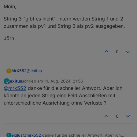
Moin,
String 3 "gibt es nicht". Intern werden String 1 und 2
zusammen als pv1 und String 3 als pv2 ausgegeben.
Jörn
0
@
exitus
MrX552
M
exitus
schrieb am
14. Aug. 2024, 21:56
E
Moin,
zuletzt editiert von
Offline
@
mrx552
danke für die schneller Antwort. Aber ich
String 3 "gibt es nicht". Intern werden String 1 und 2
könnte an jeden String eine Feld Anschließen mit
zusammen als pv1 und String 3 als pv2 ausgegeben.
unterschiedliche Ausrichtung ohne Verluste ?
Jörn
0
exitus
@
mrx552
danke für die schneller Antwort. Aber ich
E