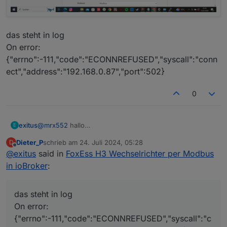
das steht in log
On error:
{"errno":-111,"code":"ECONNREFUSED","syscall":"conn
ect","address":"192.168.0.87","port":502}
0
@
mrx552
hallo
exitus
E
ich habe den h13 10
Dieter_P
schrieb am
24. Juli 2024, 05:28
D
elfin firmware 1.44.1
ich bekomme keine verbindung adapter bleibt gelb was
zuletzt editiert von
Offline
@
exitus
said in
FoxEss H3 Wechselrichter per Modbus
mache ich falsch???
Habe am wechselrichter pin1 auf elfin A pin 2 auf Elfin B
in ioBroker
:
Meine einstellungen
Einstellungen jeweils speichern und den Elfin neu
das steht in log
starten.
On error:
im ioBroker den Modbus Adapter installieren und
{"errno":-111,"code":"ECONNREFUSED","syscall":"c
die Einstellungen wie folgt wählen: