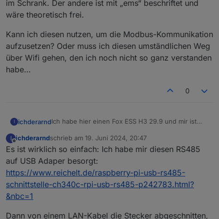
im Schrank. Der andere ist mit „ems“ beschriftet und
wäre theoretisch frei.
Kann ich diesen nutzen, um die Modbus-Kommunikation
aufzusetzen? Oder muss ich diesen umständlichen Weg
über Wifi gehen, den ich noch nicht so ganz verstanden
habe…
0
Ich habe hier einen Fox ESS H3 29.9 und mir ist
ichderarnd
I
nicht klar, ob ich diesen direkt über RS485 an den
ichderarnd
schrieb am
19. Juni 2024, 20:47
I
Raspberry anbinden kann. Es gibt zwei RS485:
Kann ich diesen nutzen, um die Modbus-
zuletzt editiert von
Offline
Es ist wirklich so einfach: Ich habe mir diesen RS485
Einer ist mit „meter“ beschriftet, das ist die
Kommunikation aufzusetzen? Oder muss ich diesen
Verbindung zum Zähler im Schrank. Der andere ist
umständlichen Weg über Wifi gehen, den ich noch
auf USB Adaper besorgt:
mit „ems“ beschriftet und wäre theoretisch frei.
nicht so ganz verstanden habe…
https://www.reichelt.de/raspberry-pi-usb-rs485-
schnittstelle-ch340c-rpi-usb-rs485-p242783.html?
&nbc=1
Dann von einem LAN-Kabel die Stecker abgeschnitten,