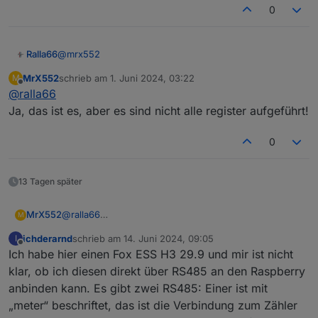
muß (weswegen ich das hier nicht reinstelle) und
0
dann bekommt man innerhalb eines Tages ein pdf
zugeschickt, in dem alles steht, was man braucht,
oder brauchen könnte.
@
mrx552
Ralla66
MrX552
schrieb am
1. Juni 2024, 03:22
M
ist es dieses
Projekt
?
zuletzt editiert von
Offline
@
ralla66
Ja, das ist es, aber es sind nicht alle register aufgeführt!
0
13 Tagen später
MrX552
@
ralla66
M
Ja, das ist es, aber es sind nicht alle register
ichderarnd
schrieb am
14. Juni 2024, 09:05
I
aufgeführt!
zuletzt editiert von
Offline
Ich habe hier einen Fox ESS H3 29.9 und mir ist nicht
klar, ob ich diesen direkt über RS485 an den Raspberry
anbinden kann. Es gibt zwei RS485: Einer ist mit
„meter“ beschriftet, das ist die Verbindung zum Zähler