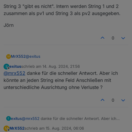
String 3 "gibt es nicht". Intern werden String 1 und 2
zusammen als pv1 und String 3 als pv2 ausgegeben.
Jörn
0
@
exitus
MrX552
M
exitus
schrieb am
14. Aug. 2024, 21:56
E
Moin,
zuletzt editiert von
Offline
@
mrx552
danke für die schneller Antwort. Aber ich
String 3 "gibt es nicht". Intern werden String 1 und 2
könnte an jeden String eine Feld Anschließen mit
zusammen als pv1 und String 3 als pv2 ausgegeben.
unterschiedliche Ausrichtung ohne Verluste ?
Jörn
0
exitus
@
mrx552
danke für die schneller Antwort. Aber ich
E
könnte an jeden String eine Feld Anschließen mit
MrX552
schrieb am
15. Aug. 2024, 06:06
M
unterschiedliche Ausrichtung ohne Verluste ?
zuletzt editiert von