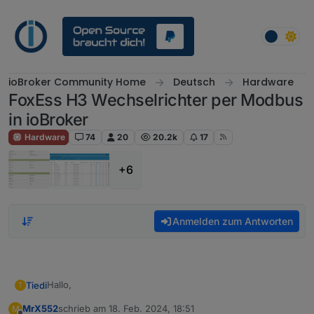
Weiter zum Inhalt
ioBroker Community Home
Deutsch
Hardware
FoxEss H3 Wechselrichter per Modbus
in ioBroker
Hardware
74
20
20.2k
17
+6
Anmelden zum Antworten
Hallo,
Tiedi
T
MrX552
schrieb am
18. Feb. 2024, 18:51
M
vielen Dank schonmal für die Dokumentation.