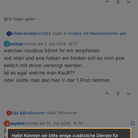
0
10 Tagen später
@
mrx552
sagte in
FoxEss H3 Wechselrichter per
ichderarnd
I
Modbus in ioBroker
:
exitus
schrieb am
7. Juli 2024, 19:17
E
zuletzt editiert von
Offline
welchen modbus könnt ihr mir empfehlen
@
ichderarnd
Moin,
soll wlan und poe haben am besten soll es vom poe
Eigentlich sind es 5 Strings, immer zwei an einem
switch mit strom versorgt werden.
MPPT. Mir fehlt noch die Modbus Doku zu dem
wie ich das bis jetzt verstanden habe, gibt es
Ist es egal welche man Kauft??
Teil, um das richtig zuzuordnen.
String 3 nicht! 1 und 2 werden zusammen
verarbeitet und 3 als einzelner String.
oder sollte man den hier in der 1.Post nehmen
0
@
ottishome
Hallo OttisHome
Dirk 6
D
saylem
schrieb am
13. Juli 2024, 15:35
S
Ich habe unser (mein) Problem gefunden.
zuletzt editiert von
Offline
@
dirk-6
Moin.
Ich war in der Annahme, dass im Elfin schon serielle
Hallo! Könnten wir bitte einige zusätzliche Dienste für
Daten angezeigt werden müssen auch wenn keine
Habe jetzt auch eine Fox was h3 und elfin.