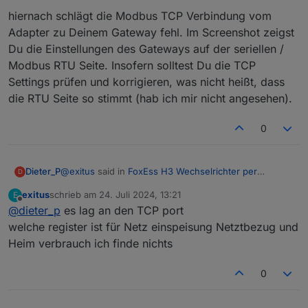
hiernach schlägt die Modbus TCP Verbindung vom
Adapter zu Deinem Gateway fehl. Im Screenshot zeigst
das steht in log
Du die Einstellungen des Gateways auf der seriellen /
On error:
{"errno":-111,"code":"ECONNREFUSED","syscall":"conne
Modbus RTU Seite. Insofern solltest Du die TCP
ct","address":"192.168.0.87","port":502}
Settings prüfen und korrigieren, was nicht heißt, dass
die RTU Seite so stimmt (hab ich mir nicht angesehen).
0
Die Geräte ID muss die gleiche sein, wie im
Wechselrichter eingestellt, zu finden unter:
Menü -> Konfiguration -> Kommunikation -> RS485 -
@
exitus
said in
FoxEss H3 Wechselrichter per
Dieter_P
D
> DeviceID
Modbus in ioBroker
:
Die IP-Adresse ist die des Elfin EW11
exitus
schrieb am
24. Juli 2024, 13:21
E
zuletzt editiert von
Offline
@
dieter_p
es lag an den TCP port
das steht in log
On error:
welche register ist für Netz einspeisung Netztbezug und
hiernach schlägt die Modbus TCP Verbindung vom
{"errno":-111,"code":"ECONNREFUSED","syscall":
Heim verbrauch ich finde nichts
Adapter zu Deinem Gateway fehl. Im Screenshot
"connect","address":"192.168.0.87","port":502}
zeigst Du die Einstellungen des Gateways auf der
seriellen / Modbus RTU Seite. Insofern solltest Du die
0
TCP Settings prüfen und korrigieren, was nicht heißt,
dass die RTU Seite so stimmt (hab ich mir nicht