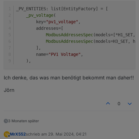
_PV_ENTITIES: list[EntityFactory] = [
_pv_voltage
(
        key=
"pv1_voltage"
,
        addresses=[
ModbusAddressesSpec
(models=[*H1_SET, 
ModbusAddressesSpec
(models=H3_SET, ho
        ],
        name=
"PV1 Voltage"
,
    ),
Ich denke, das was man benötigt bekommt man daher!!
Jörn
0
3 Monaten später
MrX552
schrieb am
29. Mai 2024, 04:21
M
zuletzt editiert von
Offline