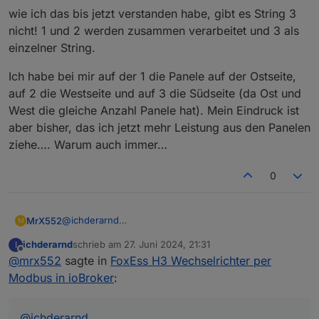
stecken, Modbusadapter installieren, den USB-Port
Jetzt muss ich nur noch sehen, wo ich die Daten
wie ich das bis jetzt verstanden habe, gibt es String 3
auswählen, Device ID 247 setzen und die
für String 3 und folgende herbekomme. Werde die
nicht! 1 und 2 werden zusammen verarbeitet und 3 als
Holdingregister anlegen.
Doku beim Hersteller anfragen.
einzelner String.
Ich habe bei mir auf der 1 die Panele auf der Ostseite,
auf 2 die Westseite und auf 3 die Südseite (da Ost und
West die gleiche Anzahl Panele hat). Mein Eindruck ist
aber bisher, das ich jetzt mehr Leistung aus den Panelen
ziehe…. Warum auch immer…
0
@
ichderarnd
MrX552
M
Moin,
ichderarnd
schrieb am
27. Juni 2024, 21:31
I
wie ich das bis jetzt verstanden habe, gibt es String 3
zuletzt editiert von
Offline
@
mrx552
sagte in
FoxEss H3 Wechselrichter per
nicht! 1 und 2 werden zusammen verarbeitet und 3 als
einzelner String.
Ich habe bei mir auf der 1 die Panele auf der Ostseite,
Modbus in ioBroker
:
auf 2 die Westseite und auf 3 die Südseite (da Ost
und West die gleiche Anzahl Panele hat). Mein
Eindruck ist aber bisher, das ich jetzt mehr Leistung
@
ichderarnd