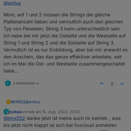
Offline
@
exitus
Moin, auf 1 und 2 müssen die Strings die gleiche
Plattenanzahl haben und vermutlich auch den gleichen
Typ von Paneelen, String 3 kann unterschiedlich sein.
Ich habe bei mir jetzt die Ostseite und die Westseite auf
String 1 und String 2 und die Südseite auf String 3.
Vermutlich ist es nur Einbildung, aber bei mir erweckt es
den Anschein, das das ganze effektiver arbeitete, seit
ich im Mai die Ost- und Westseite zusammengeschaltet
habe...
E
2 Antworten
0
@
exitus
MrX552
M
exitus
schrieb am
15. Aug. 2024, 23:02
E
Moin, auf 1 und 2 müssen die Strings die gleiche
zuletzt editiert von
Offline
@
mrx552
danke jetzt ist meins auch im betrieb , was
Plattenanzahl haben und vermutlich auch den gleichen
Typ von Paneelen, String 3 kann unterschiedlich sein.
bis jetzt nicht klappt ist sich bei foxcloud anmelden
Ich habe bei mir jetzt die Ostseite und die Westseite