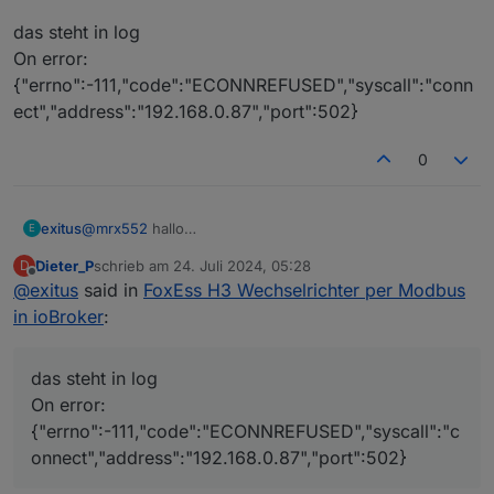
das steht in log
On error:
{"errno":-111,"code":"ECONNREFUSED","syscall":"conn
ect","address":"192.168.0.87","port":502}
0
@
mrx552
hallo
exitus
E
ich habe den h13 10
Dieter_P
schrieb am
24. Juli 2024, 05:28
D
elfin firmware 1.44.1
ich bekomme keine verbindung adapter bleibt gelb was
zuletzt editiert von
Offline
@
exitus
said in
FoxEss H3 Wechselrichter per Modbus
mache ich falsch???
Habe am wechselrichter pin1 auf elfin A pin 2 auf Elfin B
in ioBroker
:
Meine einstellungen
Einstellungen jeweils speichern und den Elfin neu
das steht in log
starten.
On error:
im ioBroker den Modbus Adapter installieren und
{"errno":-111,"code":"ECONNREFUSED","syscall":"c
die Einstellungen wie folgt wählen:
onnect","address":"192.168.0.87","port":502}