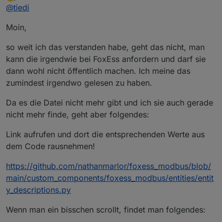
zuletzt editiert von
Offline
@
tiedi
Kann man die Modbus Register nicht hier direkt
Moin,
reinstellen?
Funktioniert das auch mit der T-Serie von Fox ESS?
so weit ich das verstanden habe, geht das nicht, man
Ich überlege mir den FOX ESS T15-G3 15kW zu holen.
kann die irgendwie bei FoxEss anfordern und darf sie
dann wohl nicht öffentlich machen. Ich meine das
zumindest irgendwo gelesen zu haben.
Da es die Datei nicht mehr gibt und ich sie auch gerade
nicht mehr finde, geht aber folgendes:
Link aufrufen und dort die entsprechenden Werte aus
dem Code rausnehmen!
https://github.com/nathanmarlor/foxess_modbus/blob/
main/custom_components/foxess_modbus/entities/entit
y_descriptions.py
Wenn man ein bisschen scrollt, findet man folgendes: