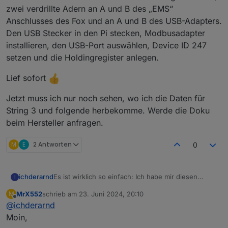
zwei verdrillte Adern an A und B des „EMS“
Anschlusses des Fox und an A und B des USB-Adapters.
Den USB Stecker in den Pi stecken, Modbusadapter
installieren, den USB-Port auswählen, Device ID 247
setzen und die Holdingregister anlegen.
Lief sofort
Jetzt muss ich nur noch sehen, wo ich die Daten für
String 3 und folgende herbekomme. Werde die Doku
beim Hersteller anfragen.
M
E
2 Antworten
0
Es ist wirklich so einfach: Ich habe mir diesen
ichderarnd
I
RS485 auf USB Adaper besorgt:
MrX552
schrieb am
23. Juni 2024, 20:10
M
https://www.reichelt.de/raspberry-pi-usb-rs485-
Dann von einem LAN-Kabel die Stecker
zuletzt editiert von
Offline
@
ichderarnd
schnittstelle-ch340c-rpi-usb-rs485-p242783.html?
abgeschnitten, zwei verdrillte Adern an A und B
&nbc=1
des „EMS“ Anschlusses des Fox und an A und B
Lief sofort
Moin,
des USB-Adapters. Den USB Stecker in den Pi