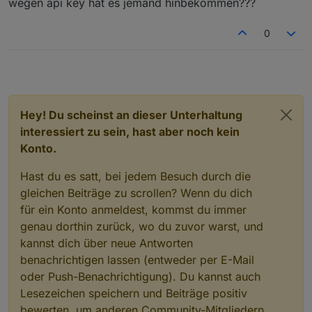
wegen api key hat es jemand hinbekommen???
auf String 1 und String 2 und die Südseite auf String 3.
Vermutlich ist es nur Einbildung, aber bei mir erweckt
0
es den Anschein, das das ganze effektiver arbeitete,
seit ich im Mai die Ost- und Westseite
zusammengeschaltet habe...
Hey! Du scheinst an dieser Unterhaltung
interessiert zu sein, hast aber noch kein
Konto.
Hast du es satt, bei jedem Besuch durch die
gleichen Beiträge zu scrollen? Wenn du dich
für ein Konto anmeldest, kommst du immer
genau dorthin zurück, wo du zuvor warst, und
kannst dich über neue Antworten
benachrichtigen lassen (entweder per E-Mail
oder Push-Benachrichtigung). Du kannst auch
Lesezeichen speichern und Beiträge positiv
bewerten, um anderen Community-Mitgliedern