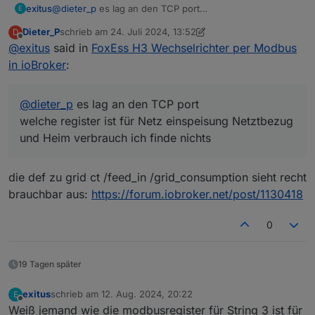
angesehen).
exitus
@
dieter_p
es lag an den TCP port
E
welche register ist für Netz einspeisung Netztbezug
Dieter_P
schrieb am
24. Juli 2024, 13:52
D
und Heim verbrauch ich finde nichts
zuletzt editiert von Dieter_P
Offline
@
exitus
said in
FoxEss H3 Wechselrichter per Modbus
Die entsprechenden Modbus Adressen gibts hier als
in ioBroker
:
xls Datei:
https://github.com/TonyM1958/HA-FoxESS-
Modbus/wiki/H1-H3-Modbus-Map.xls
@
dieter_p
es lag an den TCP port
Was man mit den Daten macht, sei jedem selbst
überlassen!!
welche register ist für Netz einspeisung Netztbezug
in diesem Sinne
und Heim verbrauch ich finde nichts
die def zu grid ct /feed_in /grid_consumption sieht recht
brauchbar aus:
https://forum.iobroker.net/post/1130418
0
19 Tagen später
exitus
schrieb am
12. Aug. 2024, 20:22
E
zuletzt editiert von
Offline
Weiß jemand wie die modbusregister für String 3 ist für