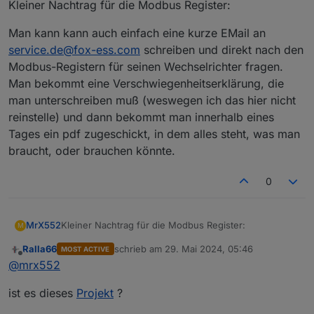
Kleiner Nachtrag für die Modbus Register:
Man kann kann auch einfach eine kurze EMail an
service.de@fox-ess.com
schreiben und direkt nach den
Modbus-Registern für seinen Wechselrichter fragen.
Man bekommt eine Verschwiegenheitserklärung, die
man unterschreiben muß (weswegen ich das hier nicht
reinstelle) und dann bekommt man innerhalb eines
Tages ein pdf zugeschickt, in dem alles steht, was man
braucht, oder brauchen könnte.
0
Kleiner Nachtrag für die Modbus Register:
MrX552
M
Ralla66
schrieb am
29. Mai 2024, 05:46
MOST ACTIVE
Man kann kann auch einfach eine kurze EMail an
zuletzt editiert von
Offline
@
mrx552
service.de@fox-ess.com
schreiben und direkt nach
den Modbus-Registern für seinen Wechselrichter
ist es dieses
Projekt
?
fragen. Man bekommt eine
Verschwiegenheitserklärung, die man unterschreiben