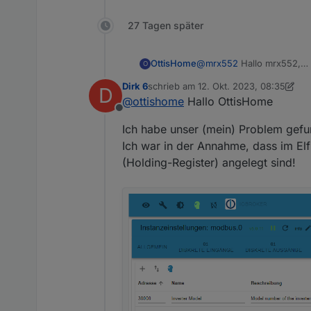
27 Tagen später
OttisHome
@
mrx552
Hallo mrx552,
O
danke für Deinen tollen Be
Dirk 6
schrieb am
12. Okt. 2023, 08:35
D
Ich habe seit Montag uns
zuletzt editiert von Dirk 6
10. Dez. 202
@
ottishome
Hallo OttisHome
Leider bekomme ich trotz 
Offline
Den Elfin ins Netzwerk zu 
Ich habe unser (mein) Problem gefu
Aber die Modbus Instanz 
Ich vermute auch der Adap
Ich war in der Annahme, dass im El
Der Elfin wurde auf PIN 1 
(Holding-Register) angelegt sind!
Die Geräte-ID des Wechsel
Einstellungen jeweils speich
im ioBroker den Modbus 