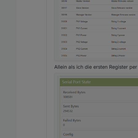
Allein als ich die ersten Register p
Hast Du eine Idee was das P
Gruß
Stephan
Die Geräte ID muss die gleich