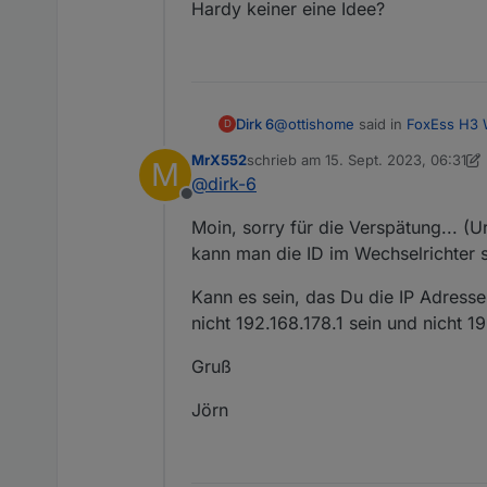
Hardy keiner eine Idee?
Hast Du eine Idee was das
Gruß
Stephan
@
ottishome
said in
FoxEss H3 W
Dirk 6
D
MrX552
schrieb am
15. Sept. 2023, 06:31
M
zuletzt editiert von MrX552
@
dirk-6
@
mrx552
Hallo mrx552,
Offline
danke für Deinen tollen Beitr
Ich habe das gleiche Problem 
Ich habe seit Montag unsere
Moin, sorry für die Verspätung... (U
Hardy keiner eine Idee?
Leider bekomme ich trotz de
kann man die ID im Wechselrichter s
Den Elfin ins Netzwerk zu in
Aber die Modbus Instanz be
Kann es sein, das Du die IP Adresse
Ich vermute auch der Adapte
nicht 192.168.178.1 sein und nicht 1
Der Elfin wurde auf PIN 1 un
Die Geräte-ID des Wechselric
Gruß
Jörn