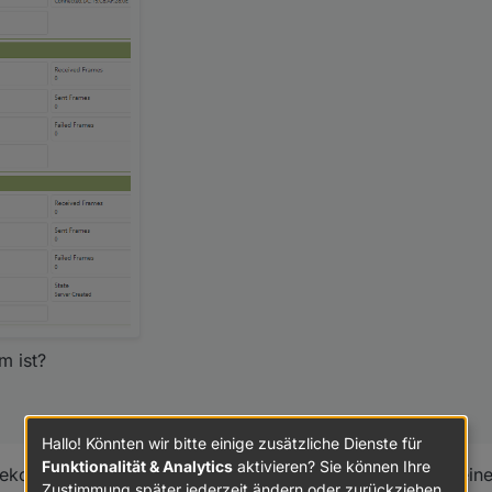
m ist?
Hallo! Könnten wir bitte einige zusätzliche Dienste für
Funktionalität & Analytics
aktivieren? Sie können Ihre
bekommen mit dem Elfen ew11 keine Datenpakete aus meine
Zustimmung später jederzeit ändern oder zurückziehen.