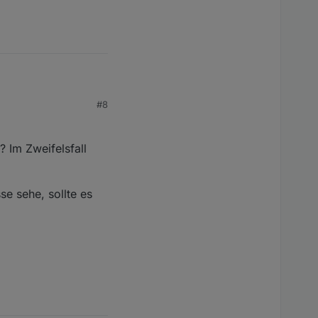
#8
s H3 12. E!
? Im Zweifelsfall
e sehe, sollte es
nschaue,oder ?
ingetragen?