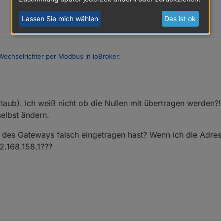
Lassen Sie mich wählen
Das ist ok
 Problem ist?
echselrichter per Modbus in ioBroker
:
ag.
und bekommen mit dem Elfen ew11 keine Datenpakete aus meinem Fox Es
n FoxEss H3 am laufen.
rlaub). Ich weiß nicht ob die Nullen mit übertragen werden?!
ines Beitrages keine Daten in den IoBroker
elbst ändern.
tegrieren war kein Problem.
kommt keine Daten.
 des Gateways falsch eingetragen hast? Wenn ich die Adress
r erhält keine Daten vom Wechselrichter, wenn ich mir den Status so a
92.168.158.1???
d PIN 2 am Wechselrichter angeschlossen, ist das richtig?
hters ist 007 (Werden die Nullen vor der 7 in der Modbus Instanz mit e