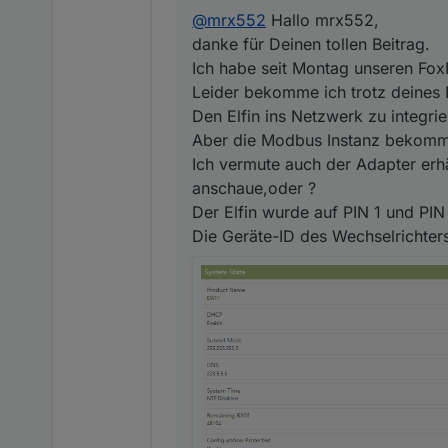
Aber die Modbus Instanz 
@
mrx552
Hallo mrx552,
Ich vermute auch der Adap
danke für Deinen tollen Beitrag.
Der Elfin wurde auf PIN 1 
Die Geräte-ID des Wechsel
Ich habe seit Montag unseren Fox
Leider bekomme ich trotz deines 
Den Elfin ins Netzwerk zu integri
Aber die Modbus Instanz bekommt
Ich vermute auch der Adapter erh
anschaue,oder ?
Der Elfin wurde auf PIN 1 und PIN
Die Geräte-ID des Wechselrichters