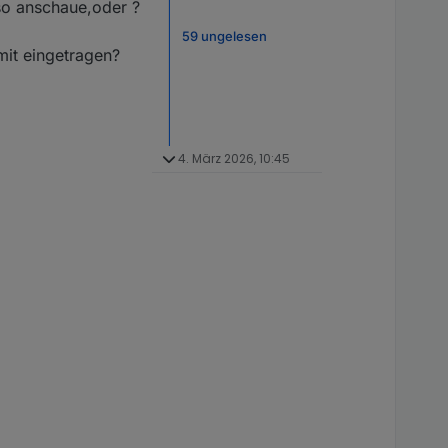
so anschaue,oder ?
59 ungelesen
mit eingetragen?
4. März 2026, 10:45
 eigene WLAN
enden Bildern