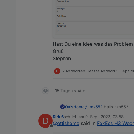
Hast Du eine Idee was das Problem 
Gruß
Stephan
D
2 Antworten
Letzte Antwort
9. Sept. 2
15 Tagen später
OttisHome
@
mrx552
Hallo mrx552,
O
danke für Deinen tollen Be
Dirk 6
schrieb am
9. Sept. 2023, 03:58
D
Ich habe seit Montag uns
zuletzt editiert von
@
ottishome
said in
FoxEss H3 Wechs
Leider bekomme ich trotz 
Offline
Den Elfin ins Netzwerk zu 