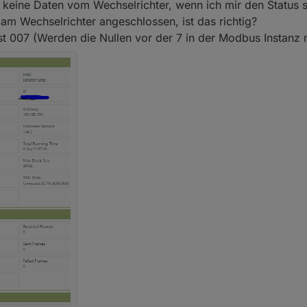
t keine Daten vom Wechselrichter, wenn ich mir den Status 
 am Wechselrichter angeschlossen, ist das richtig?
st 007 (Werden die Nullen vor der 7 in der Modbus Instanz 
 zugreifen (AP) und unter der Adresse: 10.10.100.254 unter WLAN das
 den Elfin neu starten.
k auf die IP des Elfin zugreifen und die Einstellungen wie in den folg