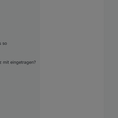
 anschaue,oder ?
 eingetragen?
s so
z mit eingetragen?