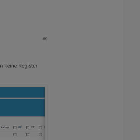
#9
 anschaue,oder ?
n keine Register
 eingetragen?