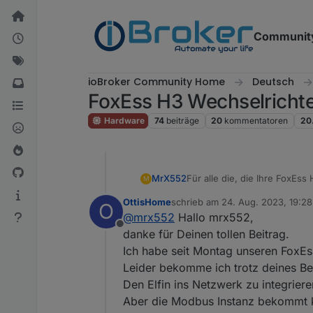
Weiter zum Inhalt
Communit
ioBroker Community Home
Deutsch
FoxEss H3 Wechselrichte
Hardware
74
beiträge
20
kommentatoren
20
Für alle die, die Ihre FoxEs
MrX552
M
nun. Angeschlossen ist ein
OttisHome
schrieb am
24. Aug. 2023, 19:28
O
Die FoxEss Cloud und / oder 
zuletzt editiert von
@
mrx552
Hallo mrx552,
Offline
Benötigt wird:
danke für Deinen tollen Beitrag.
1x Elfin EW11 RS485 ->Wifi Ad
Ich habe seit Montag unseren FoxEs
1x Kabel (für kurze Wege rei
Der Anschluß erfolgt an
Leider bekomme ich trotz deines Be
DTSU666 sein.
Den Elfin ins Netzwerk zu integrier
Aber die Modbus Instanz bekommt 