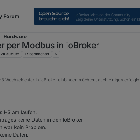
y Forum
Hardware
r per Modbus in ioBroker
.2k
aufrufe
17
beobachtet
s H3 Wechselrichter in ioBroker einbinden möchten, auch einigen erfolgl
 FoxEss H3-12.0E mit 1x ECM2900 und 2x ECS2900.
FoxEss App ist ja doch recht langsam mit 5min Updatezeiten!!!
apter (wie es mit anderen funktioniert, weiß ich nicht, habe nur diesen)
s H3 am laufen.
cht ein Stück Lautsprecherkabel)
 die Pins 1 und 2 des RS485 Steckers, Pin 3 und 4 sollten belegt sein u
itrages keine Daten in den IoBroker
en war kein Problem.
keine Daten.