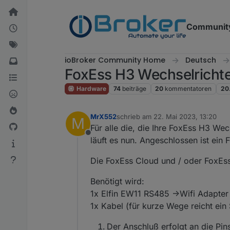
Weiter zum Inhalt
Communit
ioBroker Community Home
Deutsch
FoxEss H3 Wechselrichte
Hardware
74
beiträge
20
kommentatoren
20
MrX552
schrieb am
22. Mai 2023, 13:20
M
zuletzt editiert von
Für alle die, die Ihre FoxEss H3 We
Offline
läuft es nun. Angeschlossen ist e
Die FoxEss Cloud und / oder FoxEss
Benötigt wird:
1x Elfin EW11 RS485 ->Wifi Adapter (
1x Kabel (für kurze Wege reicht ein
Der Anschluß erfolgt an die Pin