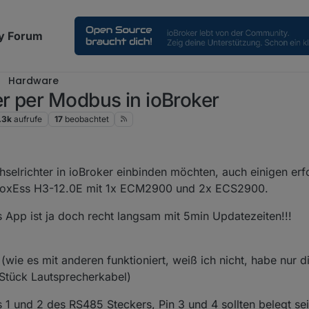
y Forum
Hardware
r per Modbus in ioBroker
.3k
aufrufe
17
beobachtet
chselrichter in ioBroker einbinden möchten, auch einigen er
in FoxEss H3-12.0E mit 1x ECM2900 und 2x ECS2900.
 App ist ja doch recht langsam mit 5min Updatezeiten!!!
wie es mit anderen funktioniert, weiß ich nicht, habe nur d
 Stück Lautsprecherkabel)
s 1 und 2 des RS485 Steckers, Pin 3 und 4 sollten belegt se