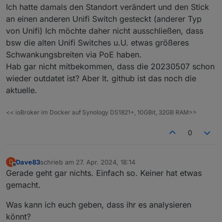
würde sagen so alle 2/3 monate geht auf
eigene Erfahrung).
Ich hatte damals den Standort verändert und den Stick
einmal nichts mehr bei zigbee2mqtt, obwohl
Was ich im Moment empfehlen kann ist die Firmware
an einen anderen Unifi Switch gesteckt (anderer Typ
der adapter im LAN vorhanden ist und ich auf
20221226.
von Unifi) Ich möchte daher nicht ausschließen, dass
dessen Oberfläche komme. Dann hilft nur ein
hardreset.
bsw die alten Unifi Switches u.U. etwas größeres
Ich habe zwei dieser adapter und beide
Schwankungsbreiten via PoE haben.
haben das „Problem“. Ich wollte mir mal via
Hab gar nicht mitbekommen, dass die 20230507 schon
blockly ein skript schreiben, das den PoE Port
wieder outdatet ist? Aber lt. github ist das noch die
am unifi switch jede woche mal neu startet.
Aber da ich aus der ferne auch auf mein unifi
aktuelle.
system zugreifen kann, habe ich das immer
direkt per hand gemacht, wenn ich bemerkt
<< ioBroker im Docker auf Synology DS1821+, 10GBit, 32GB RAM>>
hatte, dass es nicht ging.
An was das liegt, weiß ich nicht, die
0
coordinator firmwares ändern nichts daran.
Und da ich den Fehler nicht selbst
reproduzieren kann (das kommt immer dann,
Dave83
schrieb am
27. Apr. 2024, 18:14
D
wenn ich keinen Nerv dafür habe) habe ich
zuletzt editiert von
Offline
Gerade geht gar nichts. Einfach so. Keiner hat etwas
keine weiteren „Untersuchungen“ gemacht.
gemacht.
Genau so geht es mir auch. Jeden Monat ist das
Was kann ich euch geben, dass ihr es analysieren
Ding tot und ich weiß nicht genau was ich machen
könnt?
muss. In welcher Reienfolge was gedrückt werdne