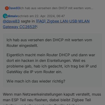
Ich hab aus versehen den DHCP mit werten vom
Dave83
D
Router eingestellt.
dimaiv
schrieb am
22. Apr. 2024, 06:47
D
Eigentlich macht mein Router DHCP und dann war dort
zuletzt editiert von
Offline
@
dave83
sagte in
(FAQ) Zigbee LAN-USB-WLAN
ein hacken in den Eisntellungen. Weil es probleme
gab, hab ich gedacht, ich trag bei IP und GateWay die
Wie mach ich das wieder richtig?
Gateway CC2652P
:
IP vom Router ein.
Ich hab aus versehen den DHCP mit werten vom
Router eingestellt.
Eigentlich macht mein Router DHCP und dann war
dort ein hacken in den Eisntellungen. Weil es
probleme gab, hab ich gedacht, ich trag bei IP und
GateWay die IP vom Router ein.
Wie mach ich das wieder richtig?
Wenn man Netzwerkeinstellungen kaputt verstellt, muss
man ESP Teil neu flashen, dabei bleibt Zigbee Teil