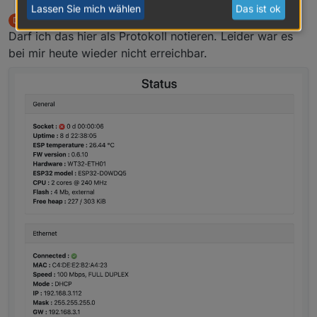
Lassen Sie mich wählen
Das ist ok
Dave83
schrieb am
6. Mai 2024, 17:26
D
zuletzt editiert von
Offline
Darf ich das hier als Protokoll notieren. Leider war es
bei mir heute wieder nicht erreichbar.