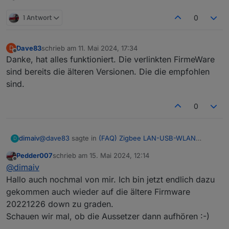
zigbee.0
2024-05-10 13:34:36.566	
info
0x00158d0002ff2453
(
1 Antwort
0
zigbee.0
2024-05-10 13:34:36.565	
info
0x00158d00075f688a
(
Dave83
schrieb am
11. Mai 2024, 17:34
D
zuletzt editiert von
Offline
Danke, hat alles funktioniert. Die verlinkten FirmeWare
zigbee.0
sind bereits die älteren Versionen. Die die empfohlen
2024-05-10 13:34:36.564	
info
0x804b50fffec129ac
(
sind.
zigbee.0
0
2024-05-10 13:34:36.564	
info
0x9c6937000070f61a
(
zigbee.0
@
dave83
sagte in
(FAQ) Zigbee LAN-USB-WLAN
dimaiv
D
2024-05-10 13:34:36.563	
info
0x048727fffe5c78bb
(
Gateway CC2652P
:
Pedder007
schrieb am
15. Mai 2024, 12:14
zuletzt editiert von
zigbee.0
Offline
Ich würde gerne eine niedrigere FirmeWare
@
dimaiv
2024-05-10 13:34:36.562	
info
0x84fd27fffed11f0e
(
Version testen.
Hallo auch nochmal von mir. Ich bin jetzt endlich dazu
Ganz oben gehört die IP von deinem Stick eingetragen
gekommen auch wieder auf die ältere Firmware
und nicht irgend ein USB com-port. Der Stick bleibt am
Nun stehe ich hier:
zigbee.0
20221226 down zu graden.
Netzteil angeschlossen!
Wenn du auf deiner Netzwerk-Buchse Buchstabe B
2024-05-10 13:34:36.561	
info
0x00158d0004452056
(
stehen hast, dann ist es E-Byte.
Schauen wir mal, ob die Aussetzer dann aufhören :-)
zigbee.0