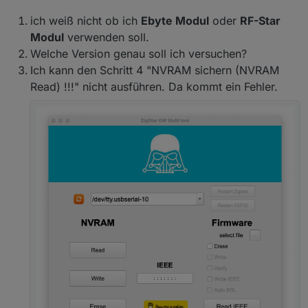
ich weiß nicht ob ich
Ebyte Modul
oder
RF-Star
zigbee.0
Modul
verwenden soll.
2024-05-10 13:34:36.668	
info
0x000d6f0014629597
(
Welche Version genau soll ich versuchen?
Ich kann den Schritt 4 "NVRAM sichern (NVRAM
zigbee.0
2024-05-10 13:34:36.667	
info
0x60b647fffea44aa0
(
Read) !!!" nicht ausführen. Da kommt ein Fehler.
zigbee.0
2024-05-10 13:34:36.667	
info
0x9c6937000070fad1
(
zigbee.0
2024-05-10 13:34:36.666	
info
0x8c6fb9fffe642632
(
zigbee.0
2024-05-10 13:34:36.666	
info
0xc498860000075005
(
zigbee.0
2024-05-10 13:34:36.665	
info
0xc498860000006cb1
(
zigbee.0
2024-05-10 13:34:36.665	
info
0x00158d00045cfa19
(