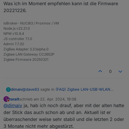
Was ich im Moment empfehlen kann ist die Firmware
20221226.
ioBroker- NUC8i3 / Proxmox / VM
Node.js v22.21.0
NPM v10.9.4
JS controller 7.1.0
Admin 7.7.20
ZigBee Adapter 3.3.1alpha.0
Zigbee LAN Gateway CC2652P
Zigbee Firmware 20250321
0
@
dave83
sagte in
(FAQ) Zigbee LAN-USB-WLAN
dimaiv
D
Gateway CC2652P
:
toralt
schrieb am
22. Apr. 2024, 19:08
T
zuletzt editiert von
Nicht stören
@
dimaiv
ja, hab ich noch drauf, aber mit der alten hatte
@
toralt
said in
(FAQ) Zigbee LAN-USB-WLAN
Gateway CC2652P
:
der Stick das auch schon ab und an. Aktuell ist er
Hast du die Zigbee Firmware 20230507 immer noch
überraschender weise sehr stabil und die letzten 2 oder
drauf? Wenn ja, die macht Probleme. Auch alle
@
pedder007
ist bei mir ab und an auch so,
3 Monate nicht mehr abgestürzt.
weitere/neuere sind nicht stabiler geworden (keine