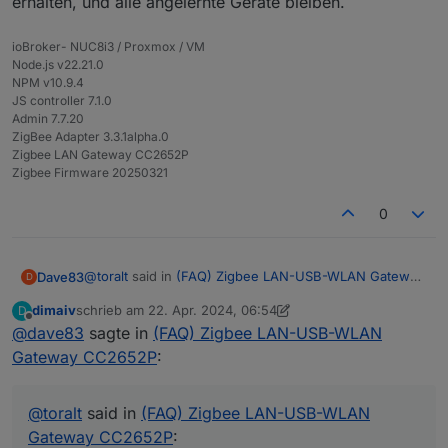
erhalten, und alle angelernte Geräte bleiben.
ioBroker- NUC8i3 / Proxmox / VM
Node.js v22.21.0
NPM v10.9.4
JS controller 7.1.0
Admin 7.7.20
ZigBee Adapter 3.3.1alpha.0
Zigbee LAN Gateway CC2652P
Zigbee Firmware 20250321
0
@
toralt
said in
(FAQ) Zigbee LAN-USB-WLAN Gateway
Dave83
D
CC2652P
:
dimaiv
schrieb am
22. Apr. 2024, 06:54
D
zuletzt editiert von dimaiv
Offline
@
dave83
sagte in
@
pedder007
(FAQ) Zigbee LAN-USB-WLAN
ist bei mir ab und an auch so,
würde sagen so alle 2/3 monate geht auf einmal
Gateway CC2652P
:
Genau so geht es mir auch. Jeden Monat ist das Ding
nichts mehr bei zigbee2mqtt, obwohl der adapter
tot und ich weiß nicht genau was ich machen muss. In
im LAN vorhanden ist und ich auf dessen
welcher Reienfolge was gedrückt werdne muss. -.-
Was genau machst du?
Oberfläche komme. Dann hilft nur ein hardreset.
@
toralt
said in
(FAQ) Zigbee LAN-USB-WLAN
Ich habe zwei dieser adapter und beide haben
Gateway CC2652P
:
Und nun lese ich hier von einer neuen Version. Steht
das „Problem“. Ich wollte mir mal via blockly ein