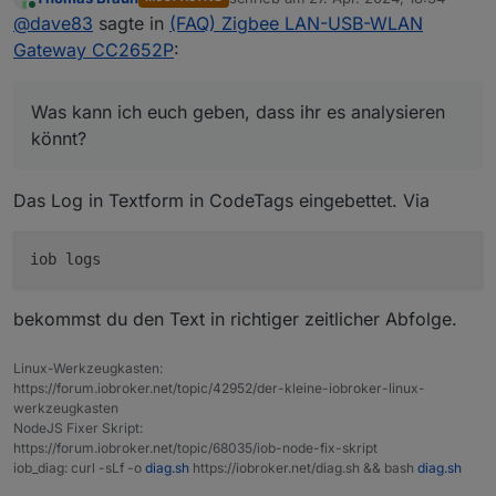
Was kann ich euch geben, dass ihr es analysieren
zuletzt editiert von
Online
@
dave83
sagte in
(FAQ) Zigbee LAN-USB-WLAN
könnt?
Und was genau muss ich jetzt tun?
Gateway CC2652P
:
Was kann ich euch geben, dass ihr es analysieren
könnt?
Das Log in Textform in CodeTags eingebettet. Via
bekommst du den Text in richtiger zeitlicher Abfolge.
Linux-Werkzeugkasten:
https://forum.iobroker.net/topic/42952/der-kleine-iobroker-linux-
werkzeugkasten
NodeJS Fixer Skript:
https://forum.iobroker.net/topic/68035/iob-node-fix-skript
iob_diag: curl -sLf -o
diag.sh
https://iobroker.net/diag.sh && bash
diag.sh