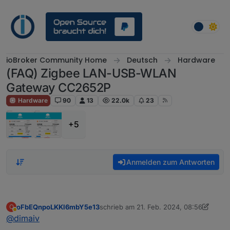
Weiter zum Inhalt
ioBroker Community Home
Deutsch
Hardware
(FAQ) Zigbee LAN-USB-WLAN
Gateway CC2652P
Hardware
90
13
22.0k
23
+5
Anmelden zum Antworten
oFbEQnpoLKKl6mbY5e13
schrieb am
21. Feb. 2024, 08:56
O
zuletzt editiert von oFbEQnpoLKKl6mbY
Abwesend
@
dimaiv