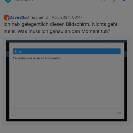
Dave83
schrieb am
21. Apr. 2024, 00:47
D
zuletzt editiert von
Offline
Ich hab gelegentlich diesen Bildschirm. Nichts geht
mehr. Was muss ich genau an den Moment tun?