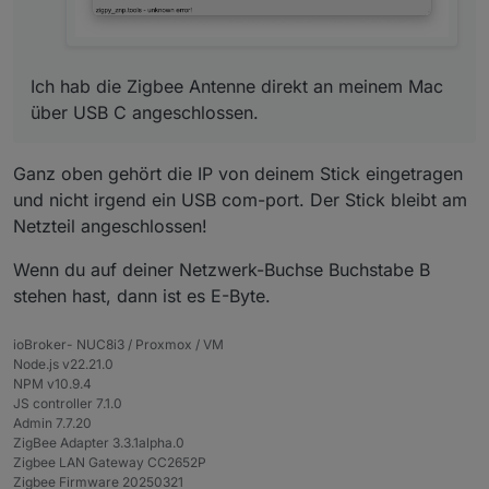
zigbee.0
2024-05-10 13:34:36.573	
info
0x00158d00075f861e
(
zigbee.0
Ich hab die Zigbee Antenne direkt an meinem Mac
2024-05-10 13:34:36.572	
info
0x00158d00075f72dc
(
über USB C angeschlossen.
zigbee.0
2024-05-10 13:34:36.571	
info
0x00158d0004f86d01
(
Ganz oben gehört die IP von deinem Stick eingetragen
und nicht irgend ein USB com-port. Der Stick bleibt am
zigbee.0
Netzteil angeschlossen!
2024-05-10 13:34:36.570	
info
0x00158d0005a06306
(
Wenn du auf deiner Netzwerk-Buchse Buchstabe B
zigbee.0
stehen hast, dann ist es E-Byte.
2024-05-10 13:34:36.569	
info
0x00158d0004f969cb
(
ioBroker- NUC8i3 / Proxmox / VM
zigbee.0
Node.js v22.21.0
2024-05-10 13:34:36.568	
info
0x00158d0005a16c13
(
NPM v10.9.4
JS controller 7.1.0
zigbee.0
Admin 7.7.20
ZigBee Adapter 3.3.1alpha.0
2024-05-10 13:34:36.567	
info
0x00158d00059ff643
(
Zigbee LAN Gateway CC2652P
Zigbee Firmware 20250321