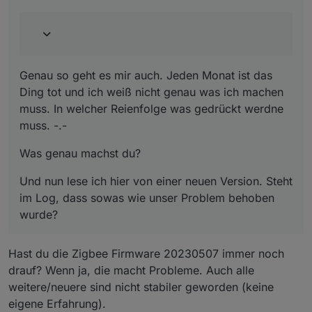
im Log, dass sowas wie unser Problem behoben
skript schreiben, das den PoE Port am unifi
wurde?
switch jede woche mal neu startet. Aber da ich
aus der ferne auch auf mein unifi system
zugreifen kann, habe ich das immer direkt per
hand gemacht, wenn ich bemerkt hatte, dass es
Genau so geht es mir auch. Jeden Monat ist das
nicht ging.
Ding tot und ich weiß nicht genau was ich machen
An was das liegt, weiß ich nicht, die coordinator
firmwares ändern nichts daran. Und da ich den
muss. In welcher Reienfolge was gedrückt werdne
Fehler nicht selbst reproduzieren kann (das
muss. -.-
kommt immer dann, wenn ich keinen Nerv dafür
habe) habe ich keine weiteren „Untersuchungen“
Was genau machst du?
gemacht.
Und nun lese ich hier von einer neuen Version. Steht
im Log, dass sowas wie unser Problem behoben
wurde?
Hast du die Zigbee Firmware 20230507 immer noch
drauf? Wenn ja, die macht Probleme. Auch alle
weitere/neuere sind nicht stabiler geworden (keine
eigene Erfahrung).