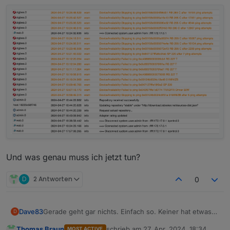
muss. -.-
Was genau machst du?
Und nun lese ich hier von einer neuen Version.
Steht im Log, dass sowas wie unser Problem
behoben wurde?
Und was genau muss ich jetzt tun?
D
2 Antworten
0
Gerade geht gar nichts. Einfach so. Keiner hat etwas
Dave83
D
gemacht.
Thomas Braun
schrieb am
27. Apr. 2024, 18:34
MOST ACTIVE