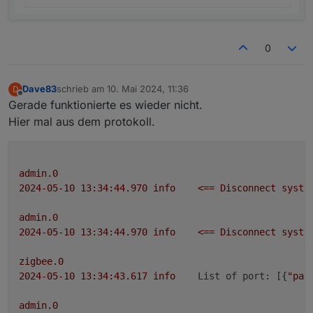
0
Dave83
schrieb am
10. Mai 2024, 11:36
D
zuletzt editiert von
Offline
Gerade funktionierte es wieder nicht.
Hier mal aus dem protokoll.
admin.0
2024-05-10 13:34:44.970	
info
<==
Disconnect
syste
admin.0
2024-05-10 13:34:44.970	
info
<==
Disconnect
syste
zigbee.0
2024-05-10 13:34:43.617	
info
List of port:
 [{
"pat
admin.0