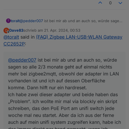
0
toralt
@
pedder007
ist bei mir ab und an auch so, würde sagen
T
so alle 2/3 monate geht auf einmal nichts mehr bei
Dave83
schrieb am
21. Apr. 2024, 00:53
D
zigbee2mqtt, obwohl der adapter im LAN vorhanden ist
zuletzt editiert von
Offline
@
toralt
said in
(FAQ) Zigbee LAN-USB-WLAN Gateway
und ich auf dessen Oberfläche komme. Dann hilft nur ein
hardreset.
CC2652P
:
Ich habe zwei dieser adapter und beide haben das
„Problem“. Ich wollte mir mal via blockly ein skript
schreiben, das den PoE Port am unifi switch jede woche
@
pedder007
ist bei mir ab und an auch so, würde
mal neu startet. Aber da ich aus der ferne auch auf mein
sagen so alle 2/3 monate geht auf einmal nichts
unifi system zugreifen kann, habe ich das immer direkt
mehr bei zigbee2mqtt, obwohl der adapter im LAN
per hand gemacht, wenn ich bemerkt hatte, dass es nicht
vorhanden ist und ich auf dessen Oberfläche
ging.
An was das liegt, weiß ich nicht, die coordinator
komme. Dann hilft nur ein hardreset.
firmwares ändern nichts daran. Und da ich den Fehler
Ich habe zwei dieser adapter und beide haben das
nicht selbst reproduzieren kann (das kommt immer dann,
„Problem“. Ich wollte mir mal via blockly ein skript
wenn ich keinen Nerv dafür habe) habe ich keine
schreiben, das den PoE Port am unifi switch jede
weiteren „Untersuchungen“ gemacht.
woche mal neu startet. Aber da ich aus der ferne
auch auf mein unifi system zugreifen kann, habe ich
das immer direkt per hand gemacht, wenn ich