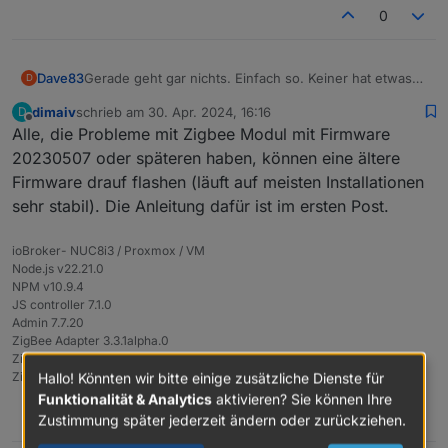
0
Gerade geht gar nichts. Einfach so. Keiner hat etwas
Dave83
D
gemacht.
dimaiv
schrieb am
30. Apr. 2024, 16:16
D
Was kann ich euch geben, dass ihr es analysieren
zuletzt editiert von
Offline
Alle, die Probleme mit Zigbee Modul mit Firmware
könnt?
Und was genau muss ich jetzt tun?
20230507 oder späteren haben, können eine ältere
Firmware drauf flashen (läuft auf meisten Installationen
sehr stabil). Die Anleitung dafür ist im ersten Post.
ioBroker- NUC8i3 / Proxmox / VM
Node.js v22.21.0
NPM v10.9.4
JS controller 7.1.0
Admin 7.7.20
ZigBee Adapter 3.3.1alpha.0
Zigbee LAN Gateway CC2652P
Hallo! Könnten wir bitte einige zusätzliche Dienste für
Zigbee Firmware 20250321
Funktionalität & Analytics
aktivieren? Sie können Ihre
0
Zustimmung später jederzeit ändern oder zurückziehen.