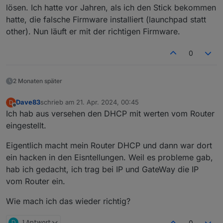
lösen. Ich hatte vor Jahren, als ich den Stick bekommen
hatte, die falsche Firmware installiert (launchpad statt
other). Nun läuft er mit der richtigen Firmware.
0
2 Monaten später
Dave83
schrieb am
21. Apr. 2024, 00:45
D
zuletzt editiert von
Offline
Ich hab aus versehen den DHCP mit werten vom Router
eingestellt.
Eigentlich macht mein Router DHCP und dann war dort
ein hacken in den Eisntellungen. Weil es probleme gab,
hab ich gedacht, ich trag bei IP und GateWay die IP
vom Router ein.
Wie mach ich das wieder richtig?
D
1 Antwort
0