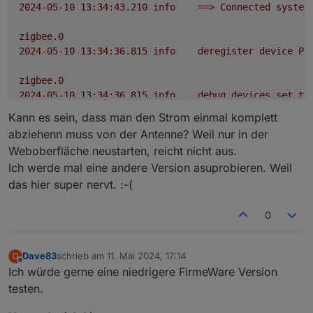
2024-05-10 13:34:43.210	
info
==>
Connected
system
zigbee.0
2024-05-10 13:34:36.815	
info
deregister
device
Pi
zigbee.0
2024-05-10 13:34:36.815	
info
debug
devices
set
to
Kann es sein, dass man den Strom einmal komplett
zigbee.0
abziehenn muss von der Antenne? Weil nur in der
2024-05-10 13:34:36.803	
info
deregister
device
Pi
Weboberfläche neustarten, reicht nicht aus.
Ich werde mal eine andere Version asuprobieren. Weil
zigbee.0
das hier super nervt. :-(
2024-05-10 13:34:36.802	
info
deregister
device
Pi
zigbee.0
0
2024-05-10 13:34:36.800	
info
deregister
device
Pi
Dave83
schrieb am
11. Mai 2024, 17:14
D
zigbee.0
zuletzt editiert von
Offline
Ich würde gerne eine niedrigere FirmeWare Version
2024-05-10 13:34:36.800	
info
deregister
device
Pi
testen.
zigbee.0