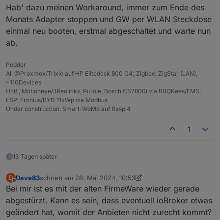
Hab' dazu meinen Workaround, immer zum Ende des
2024-05-10 13:34:36.561	
info
0x0c4314fffea066d2
(
Monats Adapter stoppen und GW per WLAN Steckdose
zigbee.0
einmal neu booten, erstmal abgeschaltet und warte nun
2024-05-10 13:34:36.560	
info
0x0c4314fffea066e0
(
ab.
zigbee.0
Pedder
2024-05-10 13:34:36.559	
info
0x00158d0006ba677b
(
All @Proxmox/Trixie auf HP Elitedesk 800 G4; Zigbee: ZigStar (LAN),
~110Devices
zigbee.0
Unifi, Motioneye/3Reolinks, PiHole, Bosch CS7800i via BBQKees/EMS-
ESP, Fronius/BYD 11kWp via Modbus
2024-05-10 13:34:36.558	
info
0x00158d00075f862b
(
Under construction: Smart-WoMo auf Raspi4
zigbee.0
1
2024-05-10 13:34:36.557	
info
0x00158d00075f59eb
(
ich weiß nicht ob ich
Ebyte Modul
oder
RF-
Star Modul
verwenden soll.
zigbee.0
Welche Version genau soll ich versuchen?
13 Tagen später
2024-05-10 13:34:36.556	
info
0x00158d00020e79f5
(
Ich kann den Schritt 4 "NVRAM sichern
(NVRAM Read) !!!" nicht ausführen. Da kommt
Dave83
schrieb am
28. Mai 2024, 10:53
D
zuletzt editiert von Dave83
zigbee.0
ein Fehler.
Offline
Bei mir ist es mit der alten FirmeWare wieder gerade
2024-05-10 13:34:36.555	
info
0x00158d000507dbd0
(
abgestürzt. Kann es sein, dass eventuell ioBroker etwas
geändert hat, womit der Anbieten nicht zurecht kommt?
zigbee.0