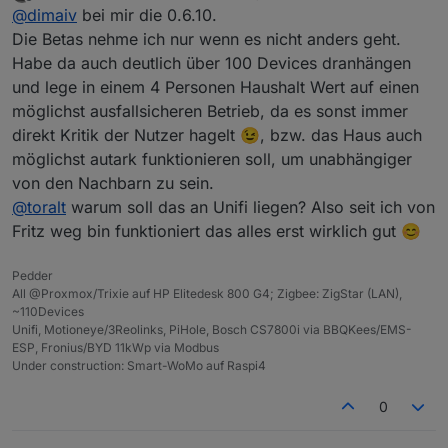
zuletzt editiert von Pedder007
Offline
@
dimaiv
bei mir die 0.6.10.
Die Betas nehme ich nur wenn es nicht anders geht.
Habe da auch deutlich über 100 Devices dranhängen
und lege in einem 4 Personen Haushalt Wert auf einen
möglichst ausfallsicheren Betrieb, da es sonst immer
direkt Kritik der Nutzer hagelt 😉, bzw. das Haus auch
möglichst autark funktionieren soll, um unabhängiger
von den Nachbarn zu sein.
@
toralt
warum soll das an Unifi liegen? Also seit ich von
Fritz weg bin funktioniert das alles erst wirklich gut 😊
Pedder
All @Proxmox/Trixie auf HP Elitedesk 800 G4; Zigbee: ZigStar (LAN),
~110Devices
Unifi, Motioneye/3Reolinks, PiHole, Bosch CS7800i via BBQKees/EMS-
ESP, Fronius/BYD 11kWp via Modbus
Under construction: Smart-WoMo auf Raspi4
0