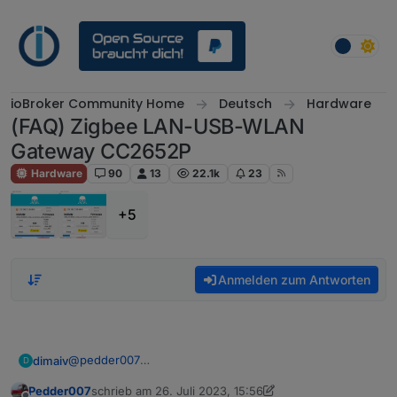
Weiter zum Inhalt
ioBroker Community Home
Deutsch
Hardware
(FAQ) Zigbee LAN-USB-WLAN
Gateway CC2652P
Hardware
90
13
22.1k
23
+5
Anmelden zum Antworten
@
pedder007
dimaiv
D
Vor dem Reboot oder Strom ziehen Zigbee Adapter
Pedder007
schrieb am
26. Juli 2023, 15:56
stoppen. Dann kann, eigentlich, nix mehr schief gehen.
Wie ist euer Zigbee Firmware Stand?