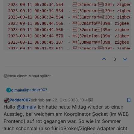
2023-09-11 06:00:34.564
-
[31merror[39m:
zigbee.
2023-09-11 06:00:34.564
-
[31merror[39m:
zigbee.
2023-09-11 06:00:34.564
-
[31merror[39m:
zigbee.
2023-09-11 06:00:44.566
-
[32minfo[39m:
zigbee.0
2023-09-11 06:00:44.566
-
[32minfo[39m:
zigbee.0
2023-09-11 06:00:44.570
-
[32minfo[39m:
zigbee.0
2023-09-11 06:00:45.287
-
[33mwarn[39m:
zigbee.0
2023-09-11 06:01:02.611
-
[31merror[39m:
zigbee.
2023-09-11 06:01:02.612
-
[31merror[39m:
zigbee.
0
2023-09-11 06:01:02.612
-
[31merror[39m:
zigbee.
2023-09-11 06:01:12.612
-
[32minfo[39m:
zigbee.0
2023-09-11 06:01:12.612
-
[32minfo[39m:
zigbee.0
etwa einem Monat später
2023-09-11 06:01:12.616
-
[32minfo[39m:
zigbee.0
2023-09-11 06:01:15.624
-
[31merror[39m:
zigbee.
@
pedder007
dimaiv
D
2023-09-11 06:01:15.624
-
[31merror[39m:
zigbee.
Vor dem Reboot oder Strom ziehen Zigbee Adapter
2023-09-11 06:01:15.624
-
[31merror[39m:
zigbee.
Pedder007
schrieb am
22. Okt. 2023, 13:41
stoppen. Dann kann, eigentlich, nix mehr schief gehen.
Wie ist euer Zigbee Firmware Stand?
zuletzt editiert von Pedder007
Offline
2023-09-11 06:01:18.531
-
[33mwarn[39m:
zigbee.0
Hallo
@
dimaiv
Ich hatte heute Mittag wieder so einen
2023-09-11 06:01:19.053
-
[33mwarn[39m:
zigbee.0
Ausstieg, bei welchem am Koordinator Socket (im WEB
2023-09-11 06:01:25.625
-
[32minfo[39m:
zigbee.0
Frontend) auf rot gegangen war. So wie im Sommer
2023-09-11 06:01:25.626
-
[32minfo[39m:
zigbee.0
auch schonmal (also für ioBroker/ZigBee Adapter nicht
2023-09-11 06:01:25.629
-
[32minfo[39m:
zigbee.0