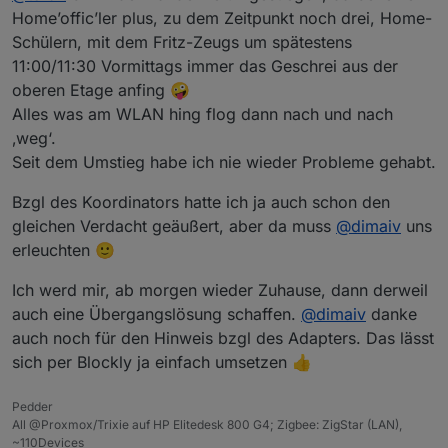
würde ein speicher volllaufen und dann ist schicht im
Home’offic’ler plus, zu dem Zeitpunkt noch drei, Home-
schacht. Ein hardreset setzt diesen wieder zurück und
Schülern, mit dem Fritz-Zeugs um spätestens
weiter gehts.
11:00/11:30 Vormittags immer das Geschrei aus der
oberen Etage anfing 🤪
Alles was am WLAN hing flog dann nach und nach
‚weg‘.
Seit dem Umstieg habe ich nie wieder Probleme gehabt.
Bzgl des Koordinators hatte ich ja auch schon den
gleichen Verdacht geäußert, aber da muss
@
dimaiv
uns
erleuchten 🙂
Ich werd mir, ab morgen wieder Zuhause, dann derweil
auch eine Übergangslösung schaffen.
@
dimaiv
danke
auch noch für den Hinweis bzgl des Adapters. Das lässt
sich per Blockly ja einfach umsetzen 👍
Pedder
All @Proxmox/Trixie auf HP Elitedesk 800 G4; Zigbee: ZigStar (LAN),
~110Devices