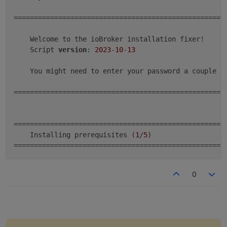
=====================================================
    Welcome to the ioBroker installation fixer!

    Script 
version
: 
2023
-
10
-
13
    You might need to enter your password a couple of
=====================================================
=====================================================
    Installing prerequisites (
1
/
5
)

=====================================================
[sudo] Passwort für 
pi
0
Holen
:
1
http
://security.debian.org/debian-security b
Fehl
:
1
http
://security.debian.org/debian-security bul
  Fehler beim Schreiben in Datei - write (
28
: Auf de
OK
:
2
http
Holen
:
3
http
://deb.debian.org/debian bullseye-update