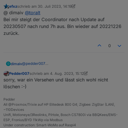
efxz
schrieb am
30. Juli 2023, 14:19
zuletzt editiert von efxz
Offline
@ dimaiv
@
toralt
Bei mir steigt der Coordinator nach Update auf
20230507 nach rund 7h aus. Bin wieder auf 20221226
zurück.
0
@
pedder007
dimaiv
D
Vor dem Reboot oder Strom ziehen Zigbee Adapter
Pedder007
schrieb am
4. Aug. 2023, 15:12
stoppen. Dann kann, eigentlich, nix mehr schief gehen.
Wie ist euer Zigbee Firmware Stand?
zuletzt editiert von Pedder007
8. Apr. 2023, 17:13
Offline
sorry, war ein Versehen und lässt sich wohl nicht
löschen :-)
Pedder
All @Proxmox/Trixie auf HP Elitedesk 800 G4; Zigbee: ZigStar (LAN),
~110Devices
Unifi, Motioneye/3Reolinks, PiHole, Bosch CS7800i via BBQKees/EMS-
ESP, Fronius/BYD 11kWp via Modbus
Under construction: Smart-WoMo auf Raspi4