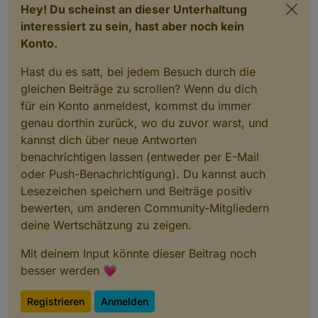
Fehl
:
3
http
://deb.debian.org/debian bullseye-updates 
Hey! Du scheinst an dieser Unterhaltung
  Fehler beim Schreiben in Datei - write (
28
: Auf de
interessiert zu sein, hast aber noch kein
Fehl
:
2
http
://deb.debian.org/debian bullseye InReleas
Konto.
  Splitting up /var/lib/apt/lists/deb.debian.org_deb
Holen
:
4
https
://dl.yarnpkg.com/debian stable InRelea
Hast du es satt, bei jedem Besuch durch die
Fehl
:
4
https
://dl.yarnpkg.com/debian stable InRelease
gleichen Beiträge zu scrollen? Wenn du dich
  Fehler beim Schreiben in Datei - write (
28
: Auf de
für ein Konto anmeldest, kommst du immer
OK
:
5
https
genau dorthin zurück, wo du zuvor warst, und
Fehl
:
5
https
://deb.nodesource.com/node_18.x nodistro 
kannst dich über neue Antworten
  Splitting up /var/lib/apt/lists/deb.nodesource.com
benachrichtigen lassen (entweder per E-Mail
W
: Während der Überprüfung der Signatur trat ein Feh
oder Push-Benachrichtigung). Du kannst auch
W
: Während der Überprüfung der Signatur trat ein Feh
Lesezeichen speichern und Beiträge positiv
W
: Fehlschlag beim Holen von 
http
://deb.debian.org/d
bewerten, um anderen Community-Mitgliedern
W
: Fehlschlag beim Holen von 
http
://security.debian.
deine Wertschätzung zu zeigen.
W
: Fehlschlag beim Holen von 
http
://deb.debian.org/d
W
: Fehlschlag beim Holen von 
https
://deb.nodesource.
Mit deinem Input könnte dieser Beitrag noch
W
: Fehlschlag beim Holen von 
https
://dl.yarnpkg.com/
besser werden 💗
W
: Einige Indexdateien konnten nicht heruntergeladen
Registrieren
Anmelden
=====================================================
    Checking ioBroker user 
and
 directory permissions