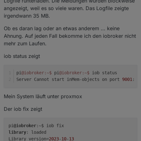
Logfile runterladen. Die Meldungen wurden blockweise
angezeigt, weil es so viele waren. Das Logfile zeigte
irgendwann 35 MB.
Ob es daran lag oder an etwas anderem ... keine
Ahnung. Auf jeden Fall bekomme ich den iobroker nicht
mehr zum Laufen.
iob status zeigt
pi
@iobroker
:~
$ 
pi
@iobroker
:~
$ 
iob status
Server Cannot start inMem-objects on port 
9001
: F
Mein System läuft unter proxmox
Der iob fix zeigt
pi
@iobroker
library
: loaded

Library version=
2023
-
10
-
13