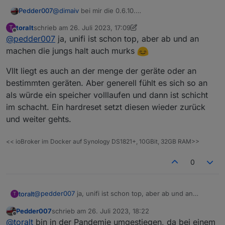
Pedder007
@
dimaiv
bei mir die 0.6.10.
Die Betas nehme ich nur wenn es nicht anders
toralt
schrieb am
26. Juli 2023, 17:09
T
geht. Habe da auch deutlich über 100 Devices
zuletzt editiert von toralt
Offline
@
pedder007
ja, unifi ist schon top, aber ab und an
dranhängen und lege in einem 4 Personen
Haushalt Wert auf einen möglichst ausfallsicheren
machen die jungs halt auch murks
Betrieb, da es sonst immer direkt Kritik der Nutzer
hagelt 😉, bzw. das Haus auch möglichst autark
Vllt liegt es auch an der menge der geräte oder an
funktionieren soll, um unabhängiger von den
bestimmten geräten. Aber generell fühlt es sich so an
Nachbarn zu sein.
als würde ein speicher volllaufen und dann ist schicht
@
toralt
warum soll das an Unifi liegen? Also seit ich
von Fritz weg bin funktioniert das alles erst wirklich
im schacht. Ein hardreset setzt diesen wieder zurück
gut 😊
und weiter gehts.
<< ioBroker im Docker auf Synology DS1821+, 10GBit, 32GB RAM>>
0
@
pedder007
ja, unifi ist schon top, aber ab und an
toralt
T
machen die jungs halt auch murks
Pedder007
schrieb am
26. Juli 2023, 18:22
Vllt liegt es auch an der menge der geräte oder an
zuletzt editiert von
Offline
@
toralt
bin in der Pandemie umgestiegen, da bei einem
bestimmten geräten. Aber generell fühlt es sich so an als