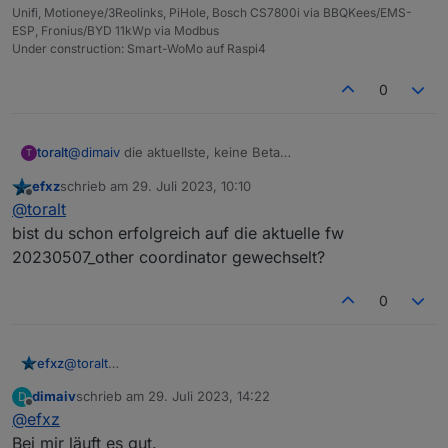
Unifi, Motioneye/3Reolinks, PiHole, Bosch CS7800i via BBQKees/EMS-
ESP, Fronius/BYD 11kWp via Modbus
Under construction: Smart-WoMo auf Raspi4
0
toralt
@
dimaiv
die aktuellste, keine Beta
T
(20230507_other_coordinator). Das war aber mit den
efxz
schrieb am
29. Juli 2023, 10:10
beiden anderen Firmwares ähnlich.
zuletzt editiert von
Offline
@
toralt
Zigbee2Mqttt kommt meistens auch ohne Neustart mit
dem Coordinatorneustart klar.
bist du schon erfolgreich auf die aktuelle fw
Wie gesagt, was dafür der Grund ist, kann ich nicht
20230507_other coordinator gewechselt?
genauer erörtern. Bei mir hängen über 120 Geräte dran,
da fällt es zumindest recht schnell auf, wenn er hängt.
0
U.u. hängt das auch mit Unifi zusammen, keine Ahnung.
efxz
@
toralt
bist du schon erfolgreich auf die aktuelle fw
dimaiv
schrieb am
29. Juli 2023, 14:22
D
20230507_other coordinator gewechselt?
zuletzt editiert von
Offline
@
efxz
Bei mir läuft es gut.