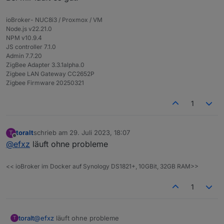
ioBroker- NUC8i3 / Proxmox / VM
Node.js v22.21.0
NPM v10.9.4
JS controller 7.1.0
Admin 7.7.20
ZigBee Adapter 3.3.1alpha.0
Zigbee LAN Gateway CC2652P
Zigbee Firmware 20250321
1
toralt
schrieb am
29. Juli 2023, 18:07
T
zuletzt editiert von
Offline
@
efxz
läuft ohne probleme
<< ioBroker im Docker auf Synology DS1821+, 10GBit, 32GB RAM>>
1
toralt
@
efxz
läuft ohne probleme
T