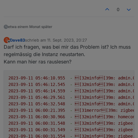
0
etwa einem Monat später
Dave83
schrieb am
11. Sept. 2023, 20:27
D
zuletzt editiert von
Offline
Darf ich fragen, was bei mir das Problem ist? Ich muss
regelmässig die Instanz neustarten.
Kann man hier ras rauslesen?
2023-09-11 05:46:10.955
-
[32minfo[39m:
admin.0
2023-09-11 05:46:12.545
-
[32minfo[39m:
admin.0
2023-09-11 05:46:14.559
-
[32minfo[39m:
admin.0
2023-09-11 05:46:29.561
-
[32minfo[39m:
admin.0
2023-09-11 05:46:32.548
-
[32minfo[39m:
admin.0
2023-09-11 06:00:21.395
-
[31merror[39m:
zigbee.
2023-09-11 06:00:30.966
-
[32minfo[39m:
homeconn
2023-09-11 06:00:31.548
-
[32minfo[39m:
zigbee.0
2023-09-11 06:00:31.549
-
[32minfo[39m:
zigbee.0
2023-09-11 06:00:31.554
-
[32minfo[39m:
zigbee.0