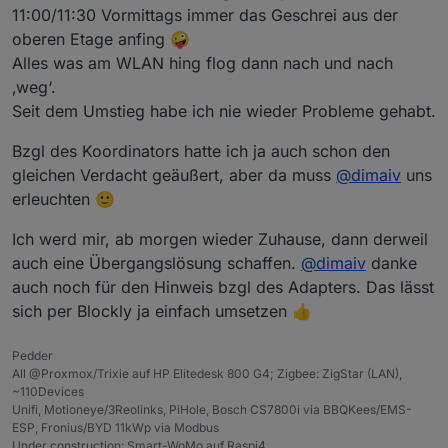
weiter gehts.
11:00/11:30 Vormittags immer das Geschrei aus der
oberen Etage anfing 🤪
Alles was am WLAN hing flog dann nach und nach
‚weg‘.
Seit dem Umstieg habe ich nie wieder Probleme gehabt.
Bzgl des Koordinators hatte ich ja auch schon den
gleichen Verdacht geäußert, aber da muss
@
dimaiv
uns
erleuchten 🙂
Ich werd mir, ab morgen wieder Zuhause, dann derweil
auch eine Übergangslösung schaffen.
@
dimaiv
danke
auch noch für den Hinweis bzgl des Adapters. Das lässt
sich per Blockly ja einfach umsetzen 👍
Pedder
All @Proxmox/Trixie auf HP Elitedesk 800 G4; Zigbee: ZigStar (LAN),
~110Devices
Unifi, Motioneye/3Reolinks, PiHole, Bosch CS7800i via BBQKees/EMS-
ESP, Fronius/BYD 11kWp via Modbus
Under construction: Smart-WoMo auf Raspi4