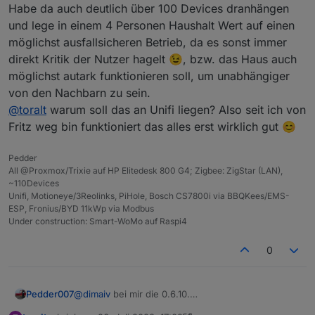
Habe da auch deutlich über 100 Devices dranhängen
und lege in einem 4 Personen Haushalt Wert auf einen
möglichst ausfallsicheren Betrieb, da es sonst immer
direkt Kritik der Nutzer hagelt 😉, bzw. das Haus auch
möglichst autark funktionieren soll, um unabhängiger
von den Nachbarn zu sein.
@
toralt
warum soll das an Unifi liegen? Also seit ich von
Fritz weg bin funktioniert das alles erst wirklich gut 😊
Pedder
All @Proxmox/Trixie auf HP Elitedesk 800 G4; Zigbee: ZigStar (LAN),
~110Devices
Unifi, Motioneye/3Reolinks, PiHole, Bosch CS7800i via BBQKees/EMS-
ESP, Fronius/BYD 11kWp via Modbus
Under construction: Smart-WoMo auf Raspi4
0
Pedder007
@
dimaiv
bei mir die 0.6.10.
Die Betas nehme ich nur wenn es nicht anders