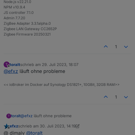
Node.js v22.21.0
NPM v10.9.4
JS controller 7.1.0
Admin 7.7.20
ZigBee Adapter 3.3.1alpha.0
Zigbee LAN Gateway CC2652P
Zigbee Firmware 20250321
1
toralt
schrieb am
29. Juli 2023, 18:07
T
zuletzt editiert von
Offline
@
efxz
läuft ohne probleme
<< ioBroker im Docker auf Synology DS1821+, 10GBit, 32GB RAM>>
1
toralt
@
efxz
läuft ohne probleme
T
efxz
schrieb am
30. Juli 2023, 14:19
zuletzt editiert von efxz
Offline
@ dimaiv
@
toralt