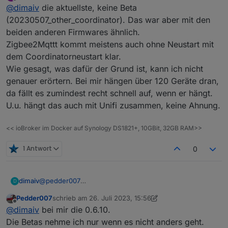
zuletzt editiert von
Offline
@
dimaiv
die aktuellste, keine Beta
(20230507_other_coordinator). Das war aber mit den
beiden anderen Firmwares ähnlich.
Zigbee2Mqttt kommt meistens auch ohne Neustart mit
dem Coordinatorneustart klar.
Wie gesagt, was dafür der Grund ist, kann ich nicht
genauer erörtern. Bei mir hängen über 120 Geräte dran,
da fällt es zumindest recht schnell auf, wenn er hängt.
U.u. hängt das auch mit Unifi zusammen, keine Ahnung.
<< ioBroker im Docker auf Synology DS1821+, 10GBit, 32GB RAM>>
1 Antwort
0
@
pedder007
dimaiv
D
Vor dem Reboot oder Strom ziehen Zigbee Adapter
Pedder007
schrieb am
26. Juli 2023, 15:56
stoppen. Dann kann, eigentlich, nix mehr schief gehen.
Wie ist euer Zigbee Firmware Stand?
zuletzt editiert von Pedder007
Offline
@
dimaiv
bei mir die 0.6.10.
Die Betas nehme ich nur wenn es nicht anders geht.