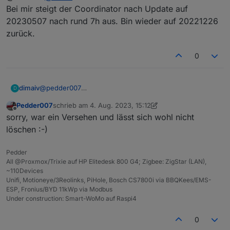
Bei mir steigt der Coordinator nach Update auf
20230507 nach rund 7h aus. Bin wieder auf 20221226
zurück.
0
@
pedder007
dimaiv
D
Vor dem Reboot oder Strom ziehen Zigbee Adapter
Pedder007
schrieb am
4. Aug. 2023, 15:12
stoppen. Dann kann, eigentlich, nix mehr schief gehen.
Wie ist euer Zigbee Firmware Stand?
zuletzt editiert von Pedder007
8. Apr. 2023, 17:13
Offline
sorry, war ein Versehen und lässt sich wohl nicht
löschen :-)
Pedder
All @Proxmox/Trixie auf HP Elitedesk 800 G4; Zigbee: ZigStar (LAN),
~110Devices
Unifi, Motioneye/3Reolinks, PiHole, Bosch CS7800i via BBQKees/EMS-
ESP, Fronius/BYD 11kWp via Modbus
Under construction: Smart-WoMo auf Raspi4
0