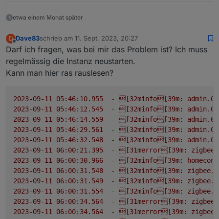
etwa einem Monat später
Dave83
schrieb am
11. Sept. 2023, 20:27
D
zuletzt editiert von
Offline
Darf ich fragen, was bei mir das Problem ist? Ich muss
regelmässig die Instanz neustarten.
Kann man hier ras rauslesen?
2023-09-11 05:46:10.955
-
[32minfo[39m:
admin.0
2023-09-11 05:46:12.545
-
[32minfo[39m:
admin.0
2023-09-11 05:46:14.559
-
[32minfo[39m:
admin.0
2023-09-11 05:46:29.561
-
[32minfo[39m:
admin.0
2023-09-11 05:46:32.548
-
[32minfo[39m:
admin.0
2023-09-11 06:00:21.395
-
[31merror[39m:
zigbee.
2023-09-11 06:00:30.966
-
[32minfo[39m:
homeconn
2023-09-11 06:00:31.548
-
[32minfo[39m:
zigbee.0
2023-09-11 06:00:31.549
-
[32minfo[39m:
zigbee.0
2023-09-11 06:00:31.554
-
[32minfo[39m:
zigbee.0
2023-09-11 06:00:34.564
-
[31merror[39m:
zigbee.
2023-09-11 06:00:34.564
-
[31merror[39m:
zigbee.