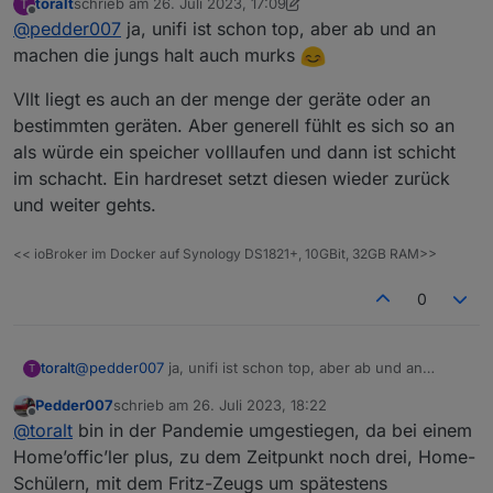
toralt
schrieb am
26. Juli 2023, 17:09
T
geht. Habe da auch deutlich über 100 Devices
zuletzt editiert von toralt
Offline
@
pedder007
ja, unifi ist schon top, aber ab und an
dranhängen und lege in einem 4 Personen
Haushalt Wert auf einen möglichst ausfallsicheren
machen die jungs halt auch murks
Betrieb, da es sonst immer direkt Kritik der Nutzer
hagelt 😉, bzw. das Haus auch möglichst autark
Vllt liegt es auch an der menge der geräte oder an
funktionieren soll, um unabhängiger von den
bestimmten geräten. Aber generell fühlt es sich so an
Nachbarn zu sein.
als würde ein speicher volllaufen und dann ist schicht
@
toralt
warum soll das an Unifi liegen? Also seit ich
von Fritz weg bin funktioniert das alles erst wirklich
im schacht. Ein hardreset setzt diesen wieder zurück
gut 😊
und weiter gehts.
<< ioBroker im Docker auf Synology DS1821+, 10GBit, 32GB RAM>>
0
@
pedder007
ja, unifi ist schon top, aber ab und an
toralt
T
machen die jungs halt auch murks
Pedder007
schrieb am
26. Juli 2023, 18:22
Vllt liegt es auch an der menge der geräte oder an
zuletzt editiert von
Offline
@
toralt
bin in der Pandemie umgestiegen, da bei einem
bestimmten geräten. Aber generell fühlt es sich so an als
würde ein speicher volllaufen und dann ist schicht im
Home’offic’ler plus, zu dem Zeitpunkt noch drei, Home-
schacht. Ein hardreset setzt diesen wieder zurück und
Schülern, mit dem Fritz-Zeugs um spätestens