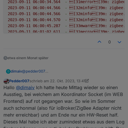
2023-09-11 06:00:34.564
-
[31merror[39m:
zigbee.
2023-09-11 06:00:44.566
-
[32minfo[39m:
zigbee.0
2023-09-11 06:00:44.566
-
[32minfo[39m:
zigbee.0
2023-09-11 06:00:44.570
-
[32minfo[39m:
zigbee.0
2023-09-11 06:00:45.287
-
[33mwarn[39m:
zigbee.0
2023-09-11 06:01:02.611
-
[31merror[39m:
zigbee.
2023-09-11 06:01:02.612
-
[31merror[39m:
zigbee.
0
2023-09-11 06:01:02.612
-
[31merror[39m:
zigbee.
2023-09-11 06:01:12.612
-
[32minfo[39m:
zigbee.0
2023-09-11 06:01:12.612
-
[32minfo[39m:
zigbee.0
etwa einem Monat später
2023-09-11 06:01:12.616
-
[32minfo[39m:
zigbee.0
2023-09-11 06:01:15.624
-
[31merror[39m:
zigbee.
@
pedder007
dimaiv
D
2023-09-11 06:01:15.624
-
[31merror[39m:
zigbee.
Vor dem Reboot oder Strom ziehen Zigbee Adapter
2023-09-11 06:01:15.624
-
[31merror[39m:
zigbee.
Pedder007
schrieb am
22. Okt. 2023, 13:41
stoppen. Dann kann, eigentlich, nix mehr schief gehen.
Wie ist euer Zigbee Firmware Stand?
zuletzt editiert von Pedder007
Offline
2023-09-11 06:01:18.531
-
[33mwarn[39m:
zigbee.0
Hallo
@
dimaiv
Ich hatte heute Mittag wieder so einen
2023-09-11 06:01:19.053
-
[33mwarn[39m:
zigbee.0
Ausstieg, bei welchem am Koordinator Socket (im WEB
2023-09-11 06:01:25.625
-
[32minfo[39m:
zigbee.0
Frontend) auf rot gegangen war. So wie im Sommer
2023-09-11 06:01:25.626
-
[32minfo[39m:
zigbee.0
auch schonmal (also für ioBroker/ZigBee Adapter nicht
2023-09-11 06:01:25.629
-
[32minfo[39m:
zigbee.0
mehr erreichbar) und am Ende nur ein HW-Reset half.
2023-09-11 06:01:28.635
-
[31merror[39m:
zigbee.
Dieses Mal habe ich aber zumindest etwas aus dem Log
2023-09-11 06:01:28.636
-
[31merror[39m:
zigbee.
2023-09-11 06:01:28.636
-
[31merror[39m:
zigbee.