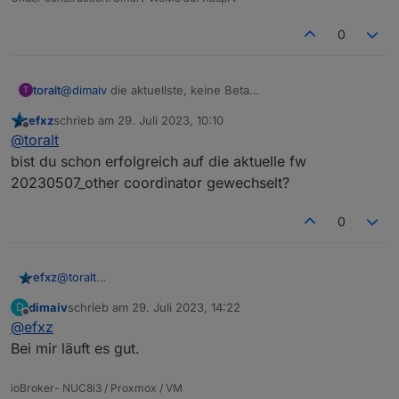
0
toralt
@
dimaiv
die aktuellste, keine Beta
T
(20230507_other_coordinator). Das war aber mit den
efxz
schrieb am
29. Juli 2023, 10:10
beiden anderen Firmwares ähnlich.
zuletzt editiert von
Offline
@
toralt
Zigbee2Mqttt kommt meistens auch ohne Neustart mit
dem Coordinatorneustart klar.
bist du schon erfolgreich auf die aktuelle fw
Wie gesagt, was dafür der Grund ist, kann ich nicht
20230507_other coordinator gewechselt?
genauer erörtern. Bei mir hängen über 120 Geräte dran,
da fällt es zumindest recht schnell auf, wenn er hängt.
0
U.u. hängt das auch mit Unifi zusammen, keine Ahnung.
efxz
@
toralt
bist du schon erfolgreich auf die aktuelle fw
dimaiv
schrieb am
29. Juli 2023, 14:22
D
20230507_other coordinator gewechselt?
zuletzt editiert von
Offline
@
efxz
Bei mir läuft es gut.
ioBroker- NUC8i3 / Proxmox / VM