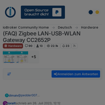
Weiter zum Inhalt
ioBroker Community Home
Deutsch
Hardware
(FAQ) Zigbee LAN-USB-WLAN
Gateway CC2652P
Hardware
90
13
22.1k
23
+5
Anmelden zum Antworten
@
pedder007
dimaiv
D
Vor dem Reboot oder Strom ziehen Zigbee Adapter
toralt
schrieb am
26. Juli 2023, 12:12
T
stoppen. Dann kann, eigentlich, nix mehr schief gehen.
Wie ist euer Zigbee Firmware Stand?