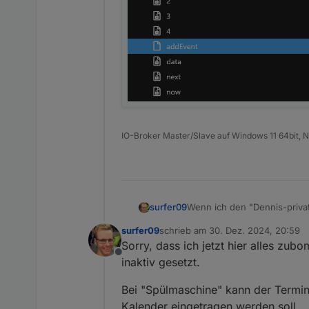
Er packt mir aber "Spuelmas
Auffällig ist, dass er zwar m
mit befüllt wird.
IO-Broker Master/Slave auf Windows 11 64bit, NP
Wenn ich den "Dennis-privat"
surfer09
anderen Kalender übernom
Habe ich da irgendwo ein V
surfer09
schrieb am
30. Dez. 2024, 20:59
zuletzt editiert von
Sorry, dass ich jetzt hier alles zub
Offline
inaktiv gesetzt.
Bei "Spülmaschine" kann der Termin
Kalender eingetragen werden soll.