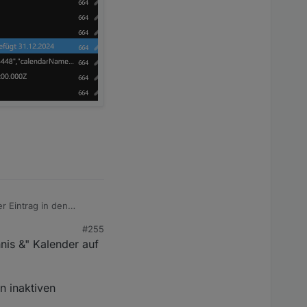
vent" benutze.
t, was ja sonst immer
r Eintrag in den
#255
nnis &" Kalender auf
n inaktiven