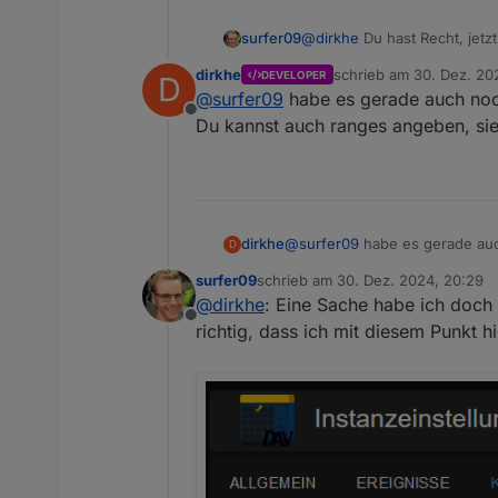
surfer09
@
dirkhe
Du hast Recht, jetzt
Danke dir!
dirkhe
schrieb am
30. Dez. 20
DEVELOPER
D
zuletzt editiert von
@
surfer09
habe es gerade auch noch
Offline
Du kannst auch ranges angeben, si
dirkhe
@
surfer09
habe es gerade auch
D
kannst auch ranges angeben, 
surfer09
schrieb am
30. Dez. 2024, 20:29
zuletzt editiert von
@
dirkhe
: Eine Sache habe ich doch
Offline
richtig, dass ich mit diesem Punkt h