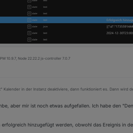
chine reinigen" auch in den "Dennis - privat" Kalender, wenn ich "addE
eldet "erfolgreich hinzugefügt", aber das "data"-Objekt wird nicht befüll
M 10.9.7, Node 22.22.2 js-controller 7.0.7
 Kalender in der Instanz deaktiviere, dann funktioniert es. Dann wird de
men.
erständnisproblem?
ombe, aber mir ist noch etwas aufgefallen. Ich habe den "De
 erfolgreich hinzugefügt werden, obwohl das Ereignis in de