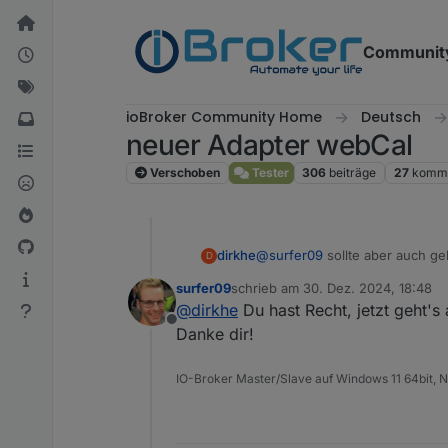
Weiter zum Inhalt
Communit
ioBroker Community Home
Deutsch
neuer Adapter webCal
Verschoben
Tester
306
beiträge
27
komme
dirkhe
@
surfer09
sollte aber auch g
D
surfer09
schrieb am
30. Dez. 2024, 18:48
zuletzt editiert von
@
dirkhe
Du hast Recht, jetzt geht's 
Offline
Danke dir!
IO-Broker Master/Slave auf Windows 11 64bit, NP