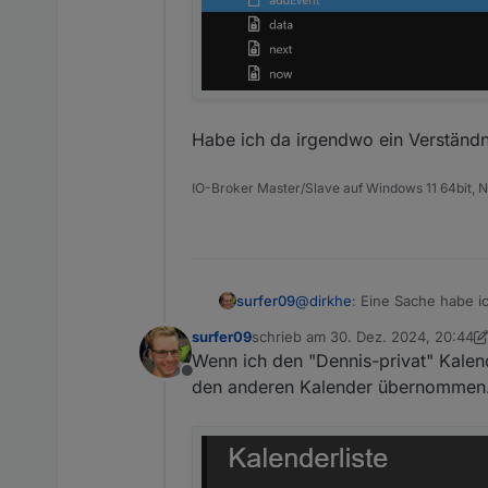
Habe ich da irgendwo ein Verständ
IO-Broker Master/Slave auf Windows 11 64bit, NP
@
dirkhe
: Eine Sache habe i
surfer09
dass ich mit diesem Punkt h
surfer09
schrieb am
30. Dez. 2024, 20:44
zuletzt editiert von surfer09
Wenn ich den "Dennis-privat" Kalende
Offline
den anderen Kalender übernommen