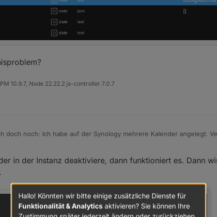
nisproblem?
M 10.9.7, Node 22.22.2 js-controller 7.0.7
ch doch noch: Ich habe auf der Synology mehrere Kalender angelegt. Ver
ier steuere, in welchen Kalender das Ereignis angelegt wird?
r in der Instanz deaktiviere, dann funktioniert es. Dann wir
.
Hallo! Könnten wir bitte einige zusätzliche Dienste für
Funktionalität & Analytics
aktivieren? Sie können Ihre
Zustimmung später jederzeit ändern oder zurückziehen.