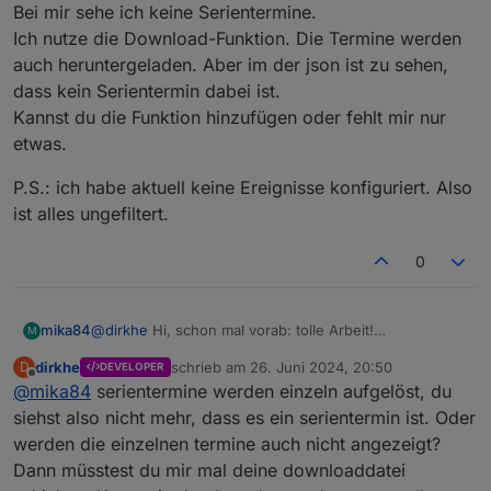
Bei mir sehe ich keine Serientermine.
        function initALert(timeStr) {

Ich nutze die Download-Funktion. Die Termine werden
            if (s != null)

auch heruntergeladen. Aber im der json ist zu sehen,
                clearSchedule(s);

dass kein Serientermin dabei ist.
            if (timeStr) {

                s = schedule(new Date(new Date
Kannst du die Funktion hinzufügen oder fehlt mir nur
                    s = null;

etwas.
                    log("Alert form " + dpID, "
                })

P.S.: ich habe aktuell keine Ereignisse konfiguriert. Also
            }

ist alles ungefiltert.
        }

        on({ id: dpID, change: "ne" }, function
0
            initALert(obj.state.val);

        })

        initALert(getState(dpID).val);

@
dirkhe
Hi, schon mal vorab: tolle Arbeit!
mika84
M
    }

Bei mir sehe ich keine Serientermine.
dirkhe
schrieb am
26. Juni 2024, 20:50
D
DEVELOPER
Ich nutze die Download-Funktion. Die Termine werden
P.S.: ich habe aktuell keine Ereignisse konfiguriert.
zuletzt editiert von
Offline
    webCalAlert("webcal.0.events.Restabfall.nex
@
mika84
serientermine werden einzeln aufgelöst, du
auch heruntergeladen. Aber im der json ist zu sehen,
Also ist alles ungefiltert.
    webCalAlert("0_userdata.0.example_state", 1
dass kein Serientermin dabei ist.
siehst also nicht mehr, dass es ein serientermin ist. Oder
Kannst du die Funktion hinzufügen oder fehlt mir nur
werden die einzelnen termine auch nicht angezeigt?
etwas.
Dann müsstest du mir mal deine downloaddatei