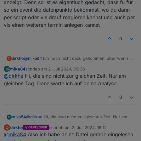
anzeigt. Denn so ist es eigentluch gedacht, dass fu für
so ein event die datenpunkte bekommst, wo du dann
per script oder vis drauf reagieren kannst und auch per
vis einen weiteren termin anlegen kannst
0
dirkhe
@
mika84
bin noch nicht dazu gekommen, aber wenn es
D
2 einträge für dieselbe uhrzeit gibt, macht es ja sinn,
mika84
schrieb am
2. Juli 2024, 09:36
M
den nicht anzuzeigen. Wie gesagt, dasist alles
zuletzt editiert von
Offline
@
dirkhe
Hi, die sind nicht zur gleichen Zeit. Nur am
eventbasiert. Wenn du ein catchAll event anlegst, wird
er ja nur die uhrzeiten für einen tag suchen..
gleichen Tag. Dann warte ich auf deine Analyse.
Leg doch mal 3 events an und schau ob er die richtig
anzeigt. Denn so ist es eigentluch gedacht, dass fu für
0
so ein event die datenpunkte bekommst, wo du dann
per script oder vis drauf reagieren kannst und auch per
vis einen weiteren termin anlegen kannst
mika84
@
dirkhe
Hi, die sind nicht zur gleichen Zeit. Nur am
M
gleichen Tag. Dann warte ich auf deine Analyse.
dirkhe
schrieb am
2. Juli 2024, 18:12
D
DEVELOPER
zuletzt editiert von
Offline
@
mika84
Also ich habe deine Datei gerade eingelesen