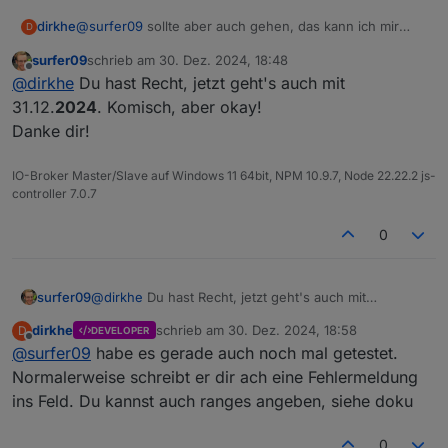
"dateText"
: 
"in 17 days"
    "id": "0gdt7e58bukrv2amaur6q3r499@google.co
    "calendarName": "test 1",

  },
dirkhe
@
surfer09
sollte aber auch gehen, das kann ich mir
D
    "summary": "www",

  {
aber gerne nochmal anschauen
    "date": "2024-07-18T16:00:00.000Z",

surfer09
schrieb am
30. Dez. 2024, 18:48
"id"
: 
"2dtpkjl55nso27eometl3it1qe@google.co
zuletzt editiert von
Offline
    "startTime": "18:00",

@
dirkhe
Du hast Recht, jetzt geht's auch mit
"calendarName"
: 
"test 1"
,
    "endTime": "19:00",

31.12.
2024
. Komisch, aber okay!
"summary"
: 
"test"
,
    "timeText": "from 18:00 until 19:00",

"date"
: 
"2024-07-20T15:30:00.000Z"
,
Danke dir!
    "dateText": "in 16 days"

"timeText"
: 
"all day"
,
  },

"dateText"
: 
"in 18 days"
  {

IO-Broker Master/Slave auf Windows 11 64bit, NPM 10.9.7, Node 22.22.2 js-
  },
    "id": "2dtpkjl55nso27eometl3it1qe@google.co
controller 7.0.7
  {
    "calendarName": "test 1",

    "summary": "test",

"id"
: 
"2dtpkjl55nso27eometl3it1qe@google.co
0
    "date": "2024-07-19T15:30:00.000Z",

"calendarName"
: 
"test 1"
,
    "timeText": "all day",

"summary"
: 
"test"
,
    "dateText": "in 17 days"

"date"
: 
"2024-07-21T15:30:00.000Z"
,
surfer09
@
dirkhe
Du hast Recht, jetzt geht's auch mit
  },

"timeText"
: 
"all day"
,
31.12.
2024
. Komisch, aber okay!
  {

dirkhe
schrieb am
30. Dez. 2024, 18:58
D
DEVELOPER
Danke dir!
"dateText"
: 
"in 19 days"
zuletzt editiert von
    "id": "2dtpkjl55nso27eometl3it1qe@google.co
Offline
@
surfer09
habe es gerade auch noch mal getestet.
  },
    "calendarName": "test 1",

Normalerweise schreibt er dir ach eine Fehlermeldung
  {
    "summary": "test",

ins Feld. Du kannst auch ranges angeben, siehe doku
"id"
: 
"2dtpkjl55nso27eometl3it1qe@google.co
    "date": "2024-07-20T15:30:00.000Z",

    "timeText": "all day",

"calendarName"
: 
"test 1"
,
    "dateText": "in 18 days"

"summary"
: 
"test"
,
0