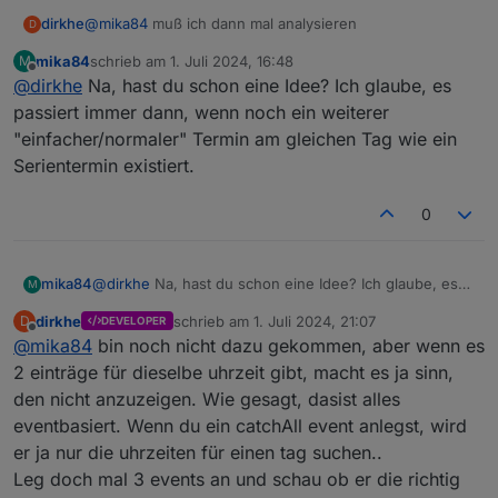
dirkhe
@
mika84
muß ich dann mal analysieren
D
mika84
schrieb am
1. Juli 2024, 16:48
M
basic (1).ics
zuletzt editiert von
Offline
@
dirkhe
Na, hast du schon eine Idee? Ich glaube, es
möp.json
passiert immer dann, wenn noch ein weiterer
"einfacher/normaler" Termin am gleichen Tag wie ein
Serientermin existiert.
0
mika84
@
dirkhe
Na, hast du schon eine Idee? Ich glaube, es
M
passiert immer dann, wenn noch ein weiterer
dirkhe
schrieb am
1. Juli 2024, 21:07
D
DEVELOPER
"einfacher/normaler" Termin am gleichen Tag wie ein
zuletzt editiert von
Offline
@
mika84
bin noch nicht dazu gekommen, aber wenn es
Serientermin existiert.
2 einträge für dieselbe uhrzeit gibt, macht es ja sinn,
den nicht anzuzeigen. Wie gesagt, dasist alles
eventbasiert. Wenn du ein catchAll event anlegst, wird
er ja nur die uhrzeiten für einen tag suchen..
Leg doch mal 3 events an und schau ob er die richtig