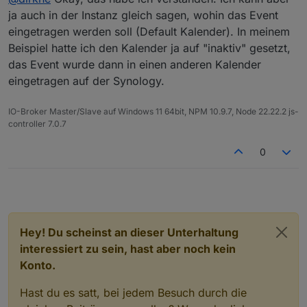
kalender beschränken.
ja auch in der Instanz gleich sagen, wohin das Event
Wenn du ein event anlegst, kannsg du per @ den
eingetragen werden soll (Default Kalender). In meinem
zielkalender angeben, siehe doku
Beispiel hatte ich den Kalender ja auf "inaktiv" gesetzt,
das Event wurde dann in einen anderen Kalender
eingetragen auf der Synology.
IO-Broker Master/Slave auf Windows 11 64bit, NPM 10.9.7, Node 22.22.2 js-
controller 7.0.7
0
Hey! Du scheinst an dieser Unterhaltung
interessiert zu sein, hast aber noch kein
Konto.
Hast du es satt, bei jedem Besuch durch die