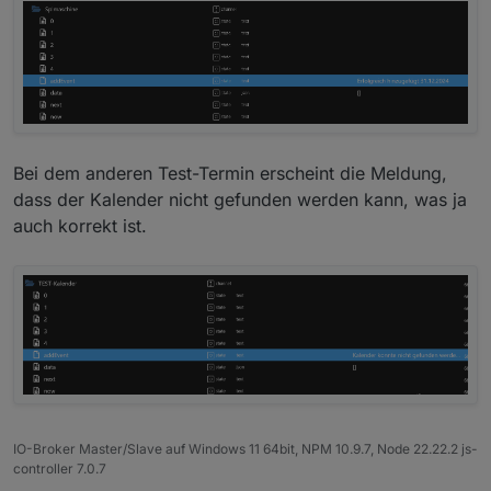
"summary"
: 
"www"
,
    "calendarName": "test 1",

"date"
: 
"2024-08-01T16:00:00.000Z"
,
    "summary": "www",

"startTime"
: 
"18:00"
,
    "date": "2024-08-01T16:00:00.000Z",

"endTime"
: 
"19:00"
,
    "startTime": "18:00",

"timeText"
: 
"from 18:00 until 19:00"
,
    "endTime": "19:00",

"dateText"
: 
"in 30 days"
    "timeText": "from 18:00 until 19:00",

    "dateText": "in 30 days"

  }
  }

]
Bei dem anderen Test-Termin erscheint die Meldung,
]

dass der Kalender nicht gefunden werden kann, was ja
auch korrekt ist.
IO-Broker Master/Slave auf Windows 11 64bit, NPM 10.9.7, Node 22.22.2 js-
controller 7.0.7