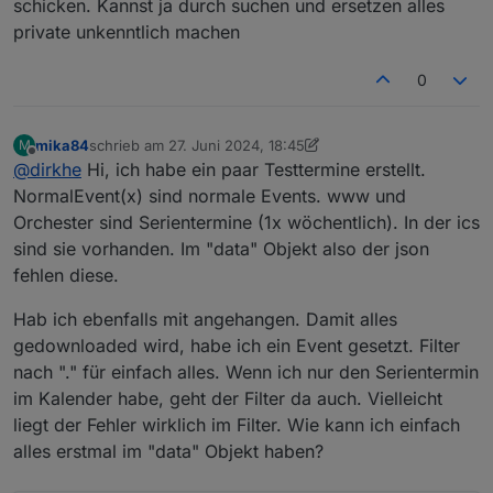
schicken. Kannst ja durch suchen und ersetzen alles
private unkenntlich machen
0
mika84
schrieb am
27. Juni 2024, 18:45
M
zuletzt editiert von mika84
Offline
@
dirkhe
Hi, ich habe ein paar Testtermine erstellt.
NormalEvent(x) sind normale Events. www und
Orchester sind Serientermine (1x wöchentlich). In der ics
sind sie vorhanden. Im "data" Objekt also der json
fehlen diese.
Hab ich ebenfalls mit angehangen. Damit alles
gedownloaded wird, habe ich ein Event gesetzt. Filter
nach "." für einfach alles. Wenn ich nur den Serientermin
im Kalender habe, geht der Filter da auch. Vielleicht
liegt der Fehler wirklich im Filter. Wie kann ich einfach
alles erstmal im "data" Objekt haben?