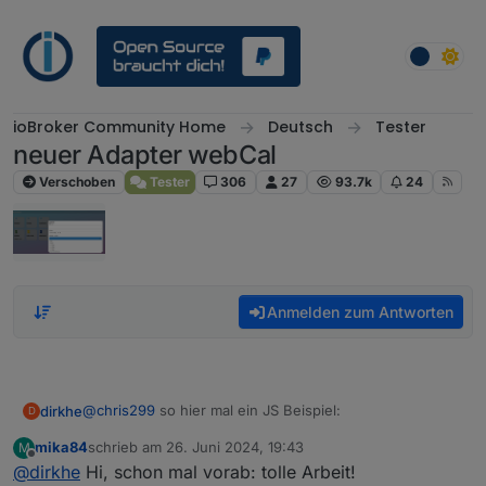
Weiter zum Inhalt
ioBroker Community Home
Deutsch
Tester
neuer Adapter webCal
Verschoben
Tester
306
27
93.7k
24
Anmelden zum Antworten
@
chris299
so hier mal ein JS Beispiel:
dirkhe
D
mika84
schrieb am
26. Juni 2024, 19:43
M
    function webCalAlert(dpID, minutesBefore) {
zuletzt editiert von
Offline
@
dirkhe
Hi, schon mal vorab: tolle Arbeit!
        let s = null;
