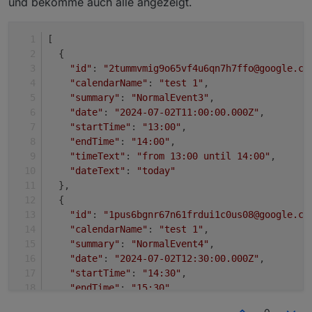
und bekomme auch alle angezeigt.
[
  {
"id"
: 
"2tummvmig9o65vf4u6qn7h7ffo@google.co
"calendarName"
: 
"test 1"
,
"summary"
: 
"NormalEvent3"
,
"date"
: 
"2024-07-02T11:00:00.000Z"
,
"startTime"
: 
"13:00"
,
"endTime"
: 
"14:00"
,
"timeText"
: 
"from 13:00 until 14:00"
,
"dateText"
: 
"today"
  },
  {
"id"
: 
"1pus6bgnr67n61frdui1c0us08@google.co
"calendarName"
: 
"test 1"
,
"summary"
: 
"NormalEvent4"
,
"date"
: 
"2024-07-02T12:30:00.000Z"
,
"startTime"
: 
"14:30"
,
"endTime"
: 
"15:30"
,
"timeText"
: 
"from 14:30 until 15:30"
,