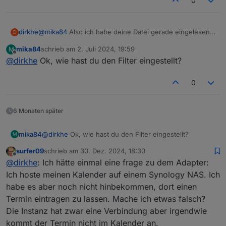
0
"dateText"
: 
"today"
  },
  {
@
mika84
Also ich habe deine Datei gerade eingelesen
dirkhe
D
"id"
: 
"5vfaqnm9m61p6spmgsj0r7rsse@google.co
und bekomme auch alle angezeigt.
"calendarName"
: 
"test 1"
,
mika84
schrieb am
2. Juli 2024, 19:59
M
[

zuletzt editiert von
Offline
"summary"
: 
"NormalEvent"
,
@
dirkhe
Ok, wie hast du den Filter eingestellt?
  {

"date"
: 
"2024-07-03T11:00:00.000Z"
,
    "id": "2tummvmig9o65vf4u6qn7h7ffo@google.co
"startTime"
: 
"13:00"
,
    "calendarName": "test 1",

0
"endTime"
: 
"14:00"
,
    "summary": "NormalEvent3",

"timeText"
: 
"from 13:00 until 14:00"
,
    "date": "2024-07-02T11:00:00.000Z",

    "startTime": "13:00",

"dateText"
: 
"Tomorrow"
6 Monaten später
    "endTime": "14:00",

  },
    "timeText": "from 13:00 until 14:00",

  {
mika84
@
dirkhe
Ok, wie hast du den Filter eingestellt?
M
    "dateText": "today"

"id"
: 
"43bu69jm5bck63u8d010r6u4fs@google.co
  },

surfer09
schrieb am
30. Dez. 2024, 18:30
"calendarName"
: 
"test 1"
,
zuletzt editiert von
  {

Offline
@
dirkhe
: Ich hätte einmal eine frage zu dem Adapter:
"summary"
: 
"NormalEvent1"
,
    "id": "1pus6bgnr67n61frdui1c0us08@google.co
"date"
: 
"2024-07-04T11:00:00.000Z"
,
Ich hoste meinen Kalender auf einem Synology NAS. Ich
    "calendarName": "test 1",

"startTime"
: 
"13:00"
,
habe es aber noch nicht hinbekommen, dort einen
    "summary": "NormalEvent4",

"endTime"
: 
"14:00"
,
    "date": "2024-07-02T12:30:00.000Z",

Termin eintragen zu lassen. Mache ich etwas falsch?
"timeText"
: 
"from 13:00 until 14:00"
,
    "startTime": "14:30",

Die Instanz hat zwar eine Verbindung aber irgendwie
    "endTime": "15:30",

"dateText"
: 
"in 2 days"
kommt der Termin nicht im Kalender an.
    "timeText": "from 14:30 until 15:30",
