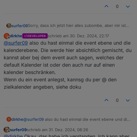
0
Sorry, dass ich jetzt hier alles zubombe, aber mir ist
surfer09
noch etwas aufgefallen. Ich habe den "Dennis &"
dirkhe
schrieb am
30. Dez. 2024, 22:17
D
DEVELOPER
Kalender auf inaktiv gesetzt.
Bei "Spülmaschine" kann der Termin erfolgreich
zuletzt editiert von
Offline
@
surfer09
also du hast einmal die event ebene und die
hinzugefügt werden, obwohl das Ereignis in den
inaktiven Kalender eingetragen werden soll.
kalenderebene. Die werde hier absichtlich gemischt, du
kannst aber bej dem event auch sagen, welches der
default Kalender ist oder den auch nur auf einen
kalender beschränken.
Wenn du ein event anlegst, kannsg du per @ den
zielkalender angeben, siehe doku
0
Bei dem anderen Test-Termin erscheint die Meldung,
dass der Kalender nicht gefunden werden kann, was
ja auch korrekt ist.
dirkhe
@
surfer09
also du hast einmal die event ebene und die
D
kalenderebene. Die werde hier absichtlich gemischt, du
surfer09
schrieb am
31. Dez. 2024, 08:26
kannst aber bej dem event auch sagen, welches der
zuletzt editiert von
Offline
@
dirkhe
Okay, das habe ich verstanden. Ich kann aber
default Kalender ist oder den auch nur auf einen