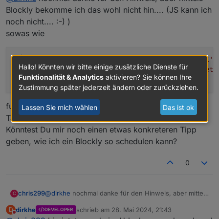
errinnerung auslösen. Aber ggf. Darüber nachdenken,
Blockly bekomme ich das wohl nicht hin.... (JS kann ich
ein ggf. Gesetztes schedule zu löschen, falls du die zeit
noch nicht.... :-) )
mal änderst. Zusätzlich beim start des scriptes die
sowas wie
funktion auch aufrufen, falls der iobroker oder der
jsadapter neu startet
scheduleById
(
'webcal.0.events.SchuleMarlon.next'
,
Hallo! Könnten wir bitte einige zusätzliche Dienste für
console
.
info
(
'naechste Veranstaltung gestartet 
Funktionalität & Analytics
aktivieren? Sie können Ihre
});
Zustimmung später jederzeit ändern oder zurückziehen.
funktiniert anscheinend nur mit Uhrzeit am gleichen
Lassen Sie mich wählen
Das ist ok
Tag....
Könntest Du mir noch einen etwas konkreteren Tipp
geben, wie ich ein Blockly so schedulen kann?
0
@
dirkhe
nochmal danke für den Hinweis, aber mittels
chris299
C
Blockly bekomme ich das wohl nicht hin.... (JS kann
dirkhe
schrieb am
28. Mai 2024, 21:43
D
DEVELOPER
ich noch nicht.... :-) )
scheduleById('webcal.0.events.SchuleMarlon.ne
zuletzt editiert von
Nicht stören