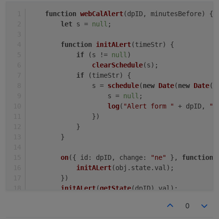
function
webCalAlert
(
dpID, minutesBefore
) {
let
 s = 
null
;
function
initALert
(
timeStr
) {
if
 (s != 
null
)
clearSchedule
(s);
if
 (timeStr) {
                s = 
schedule
(
new
Date
(
new
Date
(t
                    s = 
null
;
log
(
"Alert form "
 + dpID, 
"e
                })
            }
        }
on
({ 
id
: dpID, 
change
: 
"ne"
 }, 
function
 
initALert
(obj.
state
.
val
);
        })
initALert
(
getState
(dpID).
val
);
    }
0