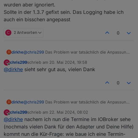
wurden aber ignoriert.
Sollte in der 1.3.7 gefixt sein. Das Logging habe ich
auch ein bisschen angepasst
C
2 Antworten
0
dirkhe
@
chris299
Das Problem war tatsächlich die Anpassung
D
an der config. Die haben das Schema für password
chris299
schrieb am
20. Mai 2024, 19:58
C
angepasst, Da habe ich das auch so angepasst, dass es
zuletzt editiert von
Offline
@
dirkhe
sieht sehr gut aus, vielen Dank
keine Warnung mehr gab. Allerdings wurde das
passwort dadurch nicht mehr gespeichert.
Die Diskussion habe ich mit den Admin Entwickler schon
0
mal geführt. Die Idee ist, dass Passwörter encrypted
gespeichert werden sollen. So gut so richtig, nur gibt es
keine Lösung, wenn die Anzahl Passwörter dynamisch
dirkhe
@
chris299
Das Problem war tatsächlich die Anpassung
D
ist. Wenn es genau ein Passort gibt geht deren Lösung,
an der config. Die haben das Schema für password
aber nicht für eine dynamische Liste. Ich hatte da auch
chris299
schrieb am
22. Mai 2024, 08:02
C
angepasst, Da habe ich das auch so angepasst, dass es
zuletzt editiert von
schon 2 Lösungsvorschläge gemacht, die wurden aber
Offline
@
dirkhe
nachem ich nun die Termine im IOBroker sehe
keine Warnung mehr gab. Allerdings wurde das
ignoriert.
passwort dadurch nicht mehr gespeichert.
(nochmals vielen Dank für den Adapter und Deine Hilfe)
Sollte in der 1.3.7 gefixt sein. Das Logging habe ich auch
Die Diskussion habe ich mit den Admin Entwickler schon
kommt nun die Kür-Frage: wie baue ich eine Termin-
ein bisschen angepasst
mal geführt. Die Idee ist, dass Passwörter encrypted