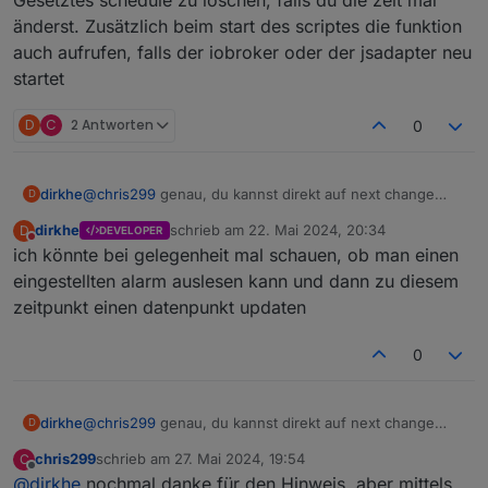
änderst. Zusätzlich beim start des scriptes die funktion
auch aufrufen, falls der iobroker oder der jsadapter neu
startet
D
C
2 Antworten
0
dirkhe
@
chris299
genau, du kannst direkt auf next change
D
triggern und dann den wert als datum, müsste
dirkhe
schrieb am
22. Mai 2024, 20:34
D
DEVELOPER
eigentlich mit new Date() funktionieren. Dann deine zeit
zuletzt editiert von
Nicht stören
ich könnte bei gelegenheit mal schauen, ob man einen
vorher abziehen und dann per schedule deine
errinnerung auslösen. Aber ggf. Darüber nachdenken,
eingestellten alarm auslesen kann und dann zu diesem
ein ggf. Gesetztes schedule zu löschen, falls du die zeit
zeitpunkt einen datenpunkt updaten
mal änderst. Zusätzlich beim start des scriptes die
funktion auch aufrufen, falls der iobroker oder der
0
jsadapter neu startet
dirkhe
@
chris299
genau, du kannst direkt auf next change
D
triggern und dann den wert als datum, müsste
chris299
schrieb am
27. Mai 2024, 19:54
C
eigentlich mit new Date() funktionieren. Dann deine zeit
zuletzt editiert von
Offline
@
dirkhe
nochmal danke für den Hinweis, aber mittels
vorher abziehen und dann per schedule deine