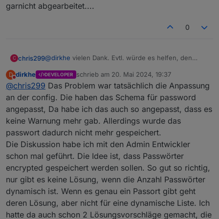
garnicht abgearbeitet....
0
@
dirkhe
vielen Dank. Evtl. würde es helfen, den
chris299
C
Adapter im debug-loglevel etwas "gesprächiger"
dirkhe
schrieb am
20. Mai 2024, 19:37
D
DEVELOPER
hinsichtlich der Connectivity zu machen, z.b.
EDIT: im Debug log sehe ich überhaupt nichts zu dem
zuletzt editiert von
Nicht stören
@
chris299
Das Problem war tatsächlich die Anpassung
ausgeben, wenn er sich verbindet und ob das
zweiten Kalender. sieht ganz so aus als würde der
erfolgreich war....
garnicht abgearbeitet....
an der config. Die haben das Schema für password
angepasst, Da habe ich das auch so angepasst, dass es
keine Warnung mehr gab. Allerdings wurde das
passwort dadurch nicht mehr gespeichert.
Die Diskussion habe ich mit den Admin Entwickler
schon mal geführt. Die Idee ist, dass Passwörter
encrypted gespeichert werden sollen. So gut so richtig,
nur gibt es keine Lösung, wenn die Anzahl Passwörter
dynamisch ist. Wenn es genau ein Passort gibt geht
deren Lösung, aber nicht für eine dynamische Liste. Ich
hatte da auch schon 2 Lösungsvorschläge gemacht, die