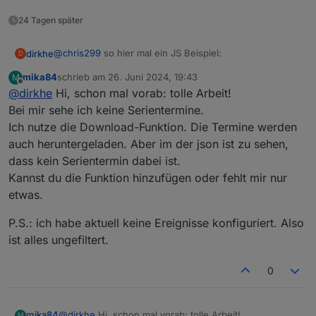
webCalAlert
(
"webcal.0.events.Restabfall.next
webCalAlert
(
"0_userdata.0.example_state"
, 
1
)
24 Tagen später
@
chris299
so hier mal ein JS Beispiel:
dirkhe
D
mika84
schrieb am
26. Juni 2024, 19:43
M
    function webCalAlert(dpID, minutesBefore) {
zuletzt editiert von
Offline
@
dirkhe
Hi, schon mal vorab: tolle Arbeit!
        let s = null;

Bei mir sehe ich keine Serientermine.
        function initALert(timeStr) {

Ich nutze die Download-Funktion. Die Termine werden
            if (s != null)

auch heruntergeladen. Aber im der json ist zu sehen,
                clearSchedule(s);

dass kein Serientermin dabei ist.
            if (timeStr) {

                s = schedule(new Date(new Date
Kannst du die Funktion hinzufügen oder fehlt mir nur
                    s = null;

etwas.
                    log("Alert form " + dpID, "
                })

P.S.: ich habe aktuell keine Ereignisse konfiguriert. Also
            }

ist alles ungefiltert.
        }

        on({ id: dpID, change: "ne" }, function
0
            initALert(obj.state.val);

        })

        initALert(getState(dpID).val);

@
dirkhe
Hi, schon mal vorab: tolle Arbeit!
mika84
M