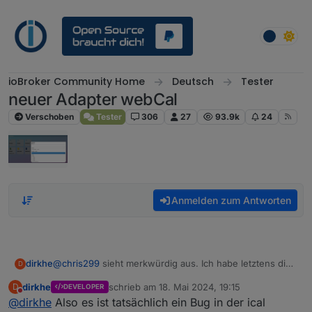
Weiter zum Inhalt
ioBroker Community Home
Deutsch
Tester
neuer Adapter webCal
Verschoben
Tester
306
27
93.9k
24
Anmelden zum Antworten
dirkhe
@
chris299
sieht merkwürdig aus. Ich habe letztens die
D
ical version hochgehoben, vlt hat sich da was verändert.
dirkhe
schrieb am
18. Mai 2024, 19:15
D
DEVELOPER
Ich kann mal versuchen, das bei mir nachzustellen.
zuletzt editiert von
Nicht stören
@
dirkhe
Also es ist tatsächlich ein Bug in der ical