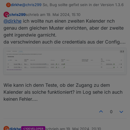
dirkhe
@
chris299
So, Bug sollte gefixt sein in der Version 1.3.6
D
chris299
schrieb am
19. Mai 2024, 15:10
C
zuletzt editiert von
Offline
@
dirkhe
ich wollte nun einen zweiten Kalender nch
genau dem gleichen Muster einrichten, aber der zweite
geht irgendwie garnicht.
da verschwinden auch die credentials aus der Config....
Wie kann ich denn Teste, ob der Zugang zu dem
Kalender als solche funktioniert? im Log sehe ich auch
keinen Fehler....
0
dirkhe
schrieb am
19. Mai 2024, 20:10
D
DEVELOPER