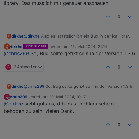
library. Das muss ich mir genauer anschauen
0
dirkhe
@
dirkhe
Also es ist tatsächlich ein Bug in der ical library.
D
Das muss ich mir genauer anschauen
dirkhe
schrieb am
18. Mai 2024, 21:14
D
DEVELOPER
zuletzt editiert von
Nicht stören
@
chris299
So, Bug sollte gefixt sein in der Version 1.3.6
C
2 Antworten
0
dirkhe
@
chris299
So, Bug sollte gefixt sein in der Version 1.3.6
D
chris299
schrieb am
19. Mai 2024, 10:17
C
zuletzt editiert von
Offline
@
dirkhe
sieht gut aus, d.h. das Problem scheint
behoben zu sein, vielen Dank.
0