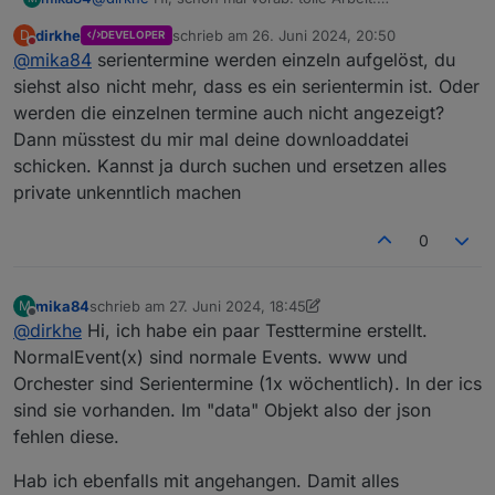
    }

Bei mir sehe ich keine Serientermine.
dirkhe
schrieb am
26. Juni 2024, 20:50
D
DEVELOPER
Ich nutze die Download-Funktion. Die Termine werden
P.S.: ich habe aktuell keine Ereignisse konfiguriert.
zuletzt editiert von
Nicht stören
    webCalAlert("webcal.0.events.Restabfall.nex
@
mika84
serientermine werden einzeln aufgelöst, du
auch heruntergeladen. Aber im der json ist zu sehen,
Also ist alles ungefiltert.
    webCalAlert("0_userdata.0.example_state", 1
dass kein Serientermin dabei ist.
siehst also nicht mehr, dass es ein serientermin ist. Oder
Kannst du die Funktion hinzufügen oder fehlt mir nur
werden die einzelnen termine auch nicht angezeigt?
etwas.
Dann müsstest du mir mal deine downloaddatei
schicken. Kannst ja durch suchen und ersetzen alles
private unkenntlich machen
0
mika84
schrieb am
27. Juni 2024, 18:45
M
zuletzt editiert von mika84
Offline
@
dirkhe
Hi, ich habe ein paar Testtermine erstellt.
NormalEvent(x) sind normale Events. www und
Orchester sind Serientermine (1x wöchentlich). In der ics
sind sie vorhanden. Im "data" Objekt also der json
fehlen diese.
Hab ich ebenfalls mit angehangen. Damit alles