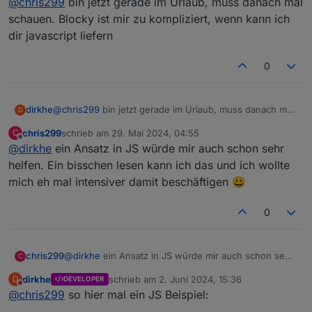
@
chris299
bin jetzt gerade im Urlaub, muss danach mal
sowas wie
  console.info('naechste Veranstaltung gestar
funktiniert anscheinend nur mit Uhrzeit am gleichen
schauen. Blocky ist mir zu kompliziert, wenn kann ich
Tag....
dir javascript liefern
Könntest Du mir noch einen etwas konkreteren Tipp
geben, wie ich ein Blockly so schedulen kann?
0
dirkhe
@
chris299
bin jetzt gerade im Urlaub, muss danach mal
D
schauen. Blocky ist mir zu kompliziert, wenn kann ich
chris299
schrieb am
29. Mai 2024, 04:55
C
dir javascript liefern
zuletzt editiert von
Offline
@
dirkhe
ein Ansatz in JS würde mir auch schon sehr
helfen. Ein bisschen lesen kann ich das und ich wollte
mich eh mal intensiver damit beschäftigen 😀
0
chris299
@
dirkhe
ein Ansatz in JS würde mir auch schon sehr
C
helfen. Ein bisschen lesen kann ich das und ich
dirkhe
schrieb am
2. Juni 2024, 15:36
D
DEVELOPER
wollte mich eh mal intensiver damit beschäftigen 😀
zuletzt editiert von
Nicht stören
@
chris299
so hier mal ein JS Beispiel: