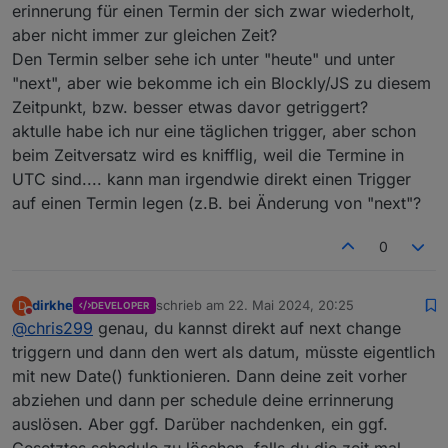
erinnerung für einen Termin der sich zwar wiederholt,
gespeichert werden sollen. So gut so richtig, nur gibt es
aber nicht immer zur gleichen Zeit?
keine Lösung, wenn die Anzahl Passwörter dynamisch
ist. Wenn es genau ein Passort gibt geht deren Lösung,
Den Termin selber sehe ich unter "heute" und unter
aber nicht für eine dynamische Liste. Ich hatte da auch
"next", aber wie bekomme ich ein Blockly/JS zu diesem
schon 2 Lösungsvorschläge gemacht, die wurden aber
Zeitpunkt, bzw. besser etwas davor getriggert?
ignoriert.
aktulle habe ich nur eine täglichen trigger, aber schon
Sollte in der 1.3.7 gefixt sein. Das Logging habe ich auch
ein bisschen angepasst
beim Zeitversatz wird es knifflig, weil die Termine in
UTC sind.... kann man irgendwie direkt einen Trigger
auf einen Termin legen (z.B. bei Änderung von "next"?
0
dirkhe
schrieb am
22. Mai 2024, 20:25
D
DEVELOPER
zuletzt editiert von
Nicht stören
@
chris299
genau, du kannst direkt auf next change
triggern und dann den wert als datum, müsste eigentlich
mit new Date() funktionieren. Dann deine zeit vorher
abziehen und dann per schedule deine errinnerung
auslösen. Aber ggf. Darüber nachdenken, ein ggf.
Gesetztes schedule zu löschen, falls du die zeit mal