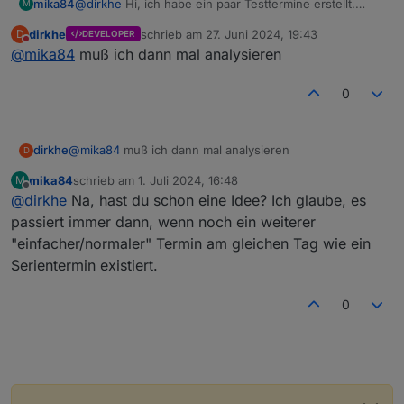
@
dirkhe
Hi, ich habe ein paar Testtermine erstellt.
mika84
M
NormalEvent(x) sind normale Events. www und
dirkhe
schrieb am
27. Juni 2024, 19:43
D
DEVELOPER
Orchester sind Serientermine (1x wöchentlich). In der
Hab ich ebenfalls mit angehangen. Damit alles
zuletzt editiert von
Nicht stören
@
mika84
muß ich dann mal analysieren
ics sind sie vorhanden. Im "data" Objekt also der json
gedownloaded wird, habe ich ein Event gesetzt. Filter
fehlen diese.
nach "." für einfach alles. Wenn ich nur den
Serientermin im Kalender habe, geht der Filter da
0
auch. Vielleicht liegt der Fehler wirklich im Filter. Wie
kann ich einfach alles erstmal im "data" Objekt haben?
dirkhe
@
mika84
muß ich dann mal analysieren
D
mika84
schrieb am
1. Juli 2024, 16:48
M
basic (1).ics
zuletzt editiert von
Offline
@
dirkhe
Na, hast du schon eine Idee? Ich glaube, es
möp.json
passiert immer dann, wenn noch ein weiterer
"einfacher/normaler" Termin am gleichen Tag wie ein
Serientermin existiert.
0