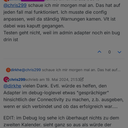
zuletzt editiert von
Nicht stören
@
chris299
schaue ich mir morgen mal an. Das hat auf
jeden fall mal funktioniert. Ich musste die config
anpassen, weil da ständig Warnungen kamen. Vlt ist
dabei was kaputt gegangen.
Testen geht nicht, weil im admin adapter noch ein bug
drin ist
0
dirkhe
@
chris299
schaue ich mir morgen mal an. Das hat auf
D
jeden fall mal funktioniert. Ich musste die config
chris299
schrieb am
19. Mai 2024, 21:53
C
anpassen, weil da ständig Warnungen kamen. Vlt ist
zuletzt editiert von chris299
Offline
@
dirkhe
vielen Dank. Evtl. würde es helfen, den
dabei was kaputt gegangen.
Testen geht nicht, weil im admin adapter noch ein bug
Adapter im debug-loglevel etwas "gesprächiger"
drin ist
hinsichtlich der Connectivity zu machen, z.b. ausgeben,
wenn er sich verbindet und ob das erfolgreich war....
EDIT: im Debug log sehe ich überhaupt nichts zu dem
zweiten Kalender. sieht ganz so aus als würde der