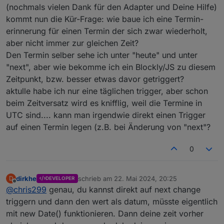
ignoriert.
passwort dadurch nicht mehr gespeichert.
(nochmals vielen Dank für den Adapter und Deine Hilfe)
Sollte in der 1.3.7 gefixt sein. Das Logging habe ich auch
Die Diskussion habe ich mit den Admin Entwickler schon
kommt nun die Kür-Frage: wie baue ich eine Termin-
ein bisschen angepasst
mal geführt. Die Idee ist, dass Passwörter encrypted
erinnerung für einen Termin der sich zwar wiederholt,
gespeichert werden sollen. So gut so richtig, nur gibt es
aber nicht immer zur gleichen Zeit?
keine Lösung, wenn die Anzahl Passwörter dynamisch
ist. Wenn es genau ein Passort gibt geht deren Lösung,
Den Termin selber sehe ich unter "heute" und unter
aber nicht für eine dynamische Liste. Ich hatte da auch
"next", aber wie bekomme ich ein Blockly/JS zu diesem
schon 2 Lösungsvorschläge gemacht, die wurden aber
Zeitpunkt, bzw. besser etwas davor getriggert?
ignoriert.
aktulle habe ich nur eine täglichen trigger, aber schon
Sollte in der 1.3.7 gefixt sein. Das Logging habe ich auch
ein bisschen angepasst
beim Zeitversatz wird es knifflig, weil die Termine in
UTC sind.... kann man irgendwie direkt einen Trigger
auf einen Termin legen (z.B. bei Änderung von "next"?
0
dirkhe
schrieb am
22. Mai 2024, 20:25
D
DEVELOPER
zuletzt editiert von
Offline
@
chris299
genau, du kannst direkt auf next change
triggern und dann den wert als datum, müsste eigentlich
mit new Date() funktionieren. Dann deine zeit vorher