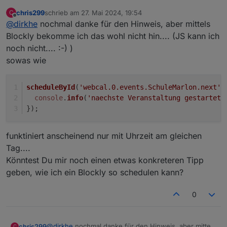
triggern und dann den wert als datum, müsste
chris299
schrieb am
27. Mai 2024, 19:54
C
eigentlich mit new Date() funktionieren. Dann deine zeit
zuletzt editiert von
Offline
@
dirkhe
nochmal danke für den Hinweis, aber mittels
vorher abziehen und dann per schedule deine
errinnerung auslösen. Aber ggf. Darüber nachdenken,
Blockly bekomme ich das wohl nicht hin.... (JS kann ich
ein ggf. Gesetztes schedule zu löschen, falls du die zeit
noch nicht.... :-) )
mal änderst. Zusätzlich beim start des scriptes die
sowas wie
funktion auch aufrufen, falls der iobroker oder der
jsadapter neu startet
scheduleById
(
'webcal.0.events.SchuleMarlon.next'
,
console
.
info
(
'naechste Veranstaltung gestartet 
});
funktiniert anscheinend nur mit Uhrzeit am gleichen
Tag....
Könntest Du mir noch einen etwas konkreteren Tipp
geben, wie ich ein Blockly so schedulen kann?
0
@
dirkhe
nochmal danke für den Hinweis, aber mittels
chris299
C