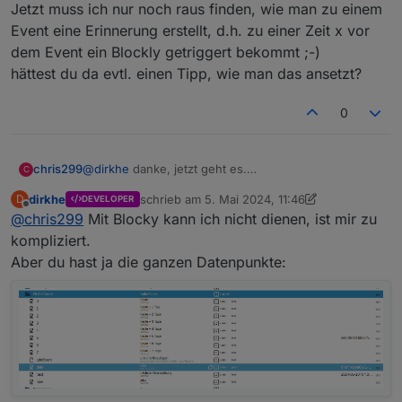
wenn sie doch vom Adapter eine Antwort bekommen,
Jetzt muss ich nur noch raus finden, wie man zu einem
auch wenn das Array leer ist...
Event eine Erinnerung erstellt, d.h. zu einer Zeit x vor
Aber wenn du willst, kannst du die die Version direkt
dem Event ein Blockly getriggert bekommt ;-)
vom git ziehen, dann geht es wieder
hättest du da evtl. einen Tipp, wie man das ansetzt?
0
chris299
@
dirkhe
danke, jetzt geht es.
C
Jetzt muss ich nur noch raus finden, wie man zu
dirkhe
schrieb am
5. Mai 2024, 11:46
D
DEVELOPER
einem Event eine Erinnerung erstellt, d.h. zu einer
zuletzt editiert von dirkhe
5. Mai 2024, 14:08
Offline
@
chris299
Mit Blocky kann ich nicht dienen, ist mir zu
Zeit x vor dem Event ein Blockly getriggert bekommt
;-)
kompliziert.
hättest du da evtl. einen Tipp, wie man das ansetzt?
Aber du hast ja die ganzen Datenpunkte: