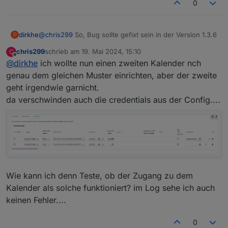
0
dirkhe
@
chris299
So, Bug sollte gefixt sein in der Version 1.3.6
D
chris299
schrieb am
19. Mai 2024, 15:10
C
zuletzt editiert von
Offline
@
dirkhe
ich wollte nun einen zweiten Kalender nch
genau dem gleichen Muster einrichten, aber der zweite
geht irgendwie garnicht.
da verschwinden auch die credentials aus der Config....
Wie kann ich denn Teste, ob der Zugang zu dem
Kalender als solche funktioniert? im Log sehe ich auch
keinen Fehler....
0