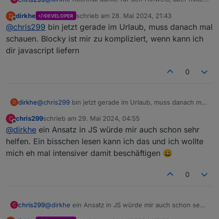
Blockly bekomme ich das wohl nicht hin.... (JS kann
dirkhe
schrieb am
28. Mai 2024, 21:43
D
DEVELOPER
ich noch nicht.... :-) )
scheduleById('webcal.0.events.SchuleMarlon.ne
zuletzt editiert von
Offline
@
chris299
bin jetzt gerade im Urlaub, muss danach mal
sowas wie
  console.info('naechste Veranstaltung gestar
funktiniert anscheinend nur mit Uhrzeit am gleichen
schauen. Blocky ist mir zu kompliziert, wenn kann ich
Tag....
dir javascript liefern
Könntest Du mir noch einen etwas konkreteren Tipp
geben, wie ich ein Blockly so schedulen kann?
0
dirkhe
@
chris299
bin jetzt gerade im Urlaub, muss danach mal
D
schauen. Blocky ist mir zu kompliziert, wenn kann ich
chris299
schrieb am
29. Mai 2024, 04:55
C
dir javascript liefern
zuletzt editiert von
Offline
@
dirkhe
ein Ansatz in JS würde mir auch schon sehr
helfen. Ein bisschen lesen kann ich das und ich wollte
mich eh mal intensiver damit beschäftigen 😀
0
chris299
@
dirkhe
ein Ansatz in JS würde mir auch schon sehr
C
helfen. Ein bisschen lesen kann ich das und ich