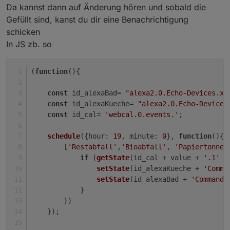
Da kannst dann auf Änderung hören und sobald die
Gefüllt sind, kanst du dir eine Benachrichtigung
schicken
In JS zb. so
(
function
(
){
const
 id_alexaBad= 
"alexa2.0.Echo-Devices.xx
const
 id_alexaKueche= 
"alexa2.0.Echo-Devices
const
 id_cal= 
'webcal.0.events.'
;
schedule
({
hour
: 
19
, 
minute
: 
0
}, 
function
(
){
        [
'Restabfall'
,
'Bioabfall'
, 
'Papiertonne'
if
 (
getState
(id_cal + value + 
'.1'
 )
setState
(id_alexaKueche + 
'Comma
setState
(id_alexaBad + 
'Commands
            }
        })
    });