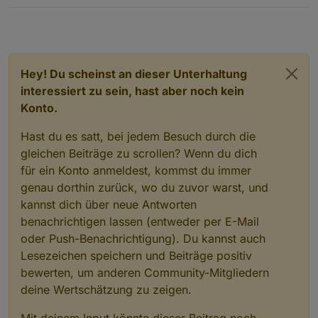
            initALert(obj.state.val);

        })

        initALert(getState(dpID).val);

    }

    webCalAlert("webcal.0.events.Restabfall.nex
Hey! Du scheinst an dieser Unterhaltung
    webCalAlert("0_userdata.0.example_state", 1
interessiert zu sein, hast aber noch kein
Konto.
Hast du es satt, bei jedem Besuch durch die
gleichen Beiträge zu scrollen? Wenn du dich
für ein Konto anmeldest, kommst du immer
genau dorthin zurück, wo du zuvor warst, und
kannst dich über neue Antworten
benachrichtigen lassen (entweder per E-Mail
oder Push-Benachrichtigung). Du kannst auch
Lesezeichen speichern und Beiträge positiv
bewerten, um anderen Community-Mitgliedern
deine Wertschätzung zu zeigen.