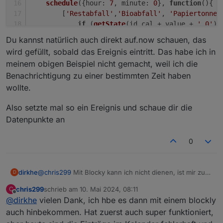
schedule
({
hour
: 
7
, 
minute
: 
0
}, 
function
(
){
        [
'Restabfall'
,
'Bioabfall'
, 
'Papiertonne'
if
 (
getState
(id_cal + value + 
'.0'
).
setState
(id_alexaKueche + 
'Comma
Du kannst natürlich auch direkt auf.now schauen, das
setState
(id_alexaBad + 
'Commands
wird gefüllt, sobald das Ereignis eintritt. Das habe ich in
            }
meinem obigen Beispiel nicht gemacht, weil ich die
        })
Benachrichtigung zu einer bestimmten Zeit haben
    });
wollte.
})();
Also setzte mal so ein Ereignis und schaue dir die
Datenpunkte an
0
@
chris299
Mit Blocky kann ich nicht dienen, ist mir zu
dirkhe
D
kompliziert.
chris299
schrieb am
10. Mai 2024, 08:11
C
Aber du hast ja die ganzen Datenpunkte:
(function(){

zuletzt editiert von
Offline
@
dirkhe
vielen Dank, ich hbe es dann mit einem blockly
Du kannst natürlich auch direkt auf.now schauen, das
    const id_alexaBad= "alexa2.0.Echo-Devices.x
auch hinbekommen. Hat zuerst auch super funktioniert,
wird gefüllt, sobald das Ereignis eintritt. Das habe ich in
    const id_alexaKueche= "alexa2.0.Echo-Device