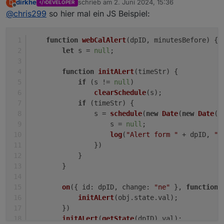
dirkhe
schrieb am
2. Juni 2024, 15:36
D
DEVELOPER
wollte mich eh mal intensiver damit beschäftigen 😀
zuletzt editiert von
Offline
@
chris299
so hier mal ein JS Beispiel:
function
webCalAlert
(
dpID, minutesBefore
) {
let
 s = 
null
;
function
initALert
(
timeStr
) {
if
 (s != 
null
)
clearSchedule
(s);
if
 (timeStr) {
                s = 
schedule
(
new
Date
(
new
Date
(t
                    s = 
null
;
log
(
"Alert form "
 + dpID, 
"e
                })
            }
        }
on
({ 
id
: dpID, 
change
: 
"ne"
 }, 
function
 
initALert
(obj.
state
.
val
);
        })
initALert
(
getState
(dpID).
val
);