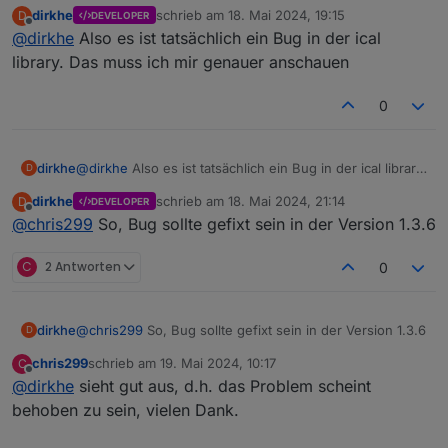
ical version hochgehoben, vlt hat sich da was verändert.
dirkhe
schrieb am
18. Mai 2024, 19:15
D
DEVELOPER
Ich kann mal versuchen, das bei mir nachzustellen.
zuletzt editiert von
Offline
@
dirkhe
Also es ist tatsächlich ein Bug in der ical
library. Das muss ich mir genauer anschauen
und dann solche Ergebnisse im adapter datenpunkt
(debug log):
0
dirkhe
@
dirkhe
Also es ist tatsächlich ein Bug in der ical library.
D
Das muss ich mir genauer anschauen
dirkhe
schrieb am
18. Mai 2024, 21:14
D
DEVELOPER
zuletzt editiert von
Offline
@
chris299
So, Bug sollte gefixt sein in der Version 1.3.6
Im Ergebnis habe ich dann im Datenpunkt "heute"
C
2 Antworten
0
einen bzw. sogar mehrere Einträge
von 08:00 bis um 12:30, von 08:00 bis um
12:30, von 08:00 bis um 12:30, von 08:00
bis um 12:30, von 08:00 bis um 12:30
dirkhe
@
chris299
So, Bug sollte gefixt sein in der Version 1.3.6
D
die da aber nicht sein sollten....
chris299
schrieb am
19. Mai 2024, 10:17
C
Es hndelt sich um 5 Terminserien (mo-fr, jeweils eine
zuletzt editiert von
Offline
mit wöchentlicher Wiederholung. Gestern und heute
@
dirkhe
sieht gut aus, d.h. das Problem scheint
sind als Ausnahmen gelöscht worden.)
behoben zu sein, vielen Dank.