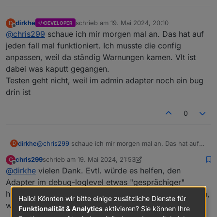
dirkhe
schrieb am
19. Mai 2024, 20:10
D
DEVELOPER
zuletzt editiert von
Offline
@
chris299
schaue ich mir morgen mal an. Das hat auf
jeden fall mal funktioniert. Ich musste die config
anpassen, weil da ständig Warnungen kamen. Vlt ist
dabei was kaputt gegangen.
Testen geht nicht, weil im admin adapter noch ein bug
drin ist
0
dirkhe
@
chris299
schaue ich mir morgen mal an. Das hat auf
D
jeden fall mal funktioniert. Ich musste die config
chris299
schrieb am
19. Mai 2024, 21:53
C
anpassen, weil da ständig Warnungen kamen. Vlt ist
zuletzt editiert von chris299
Offline
@
dirkhe
vielen Dank. Evtl. würde es helfen, den
dabei was kaputt gegangen.
Testen geht nicht, weil im admin adapter noch ein bug
Adapter im debug-loglevel etwas "gesprächiger"
drin ist
hinsichtlich der Connectivity zu machen, z.b. ausgeben,
Hallo! Könnten wir bitte einige zusätzliche Dienste für
wenn er sich verbindet und ob das erfolgreich war....
Funktionalität & Analytics
aktivieren? Sie können Ihre