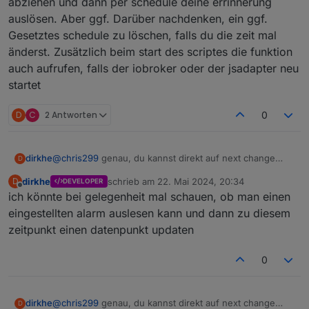
abziehen und dann per schedule deine errinnerung
auslösen. Aber ggf. Darüber nachdenken, ein ggf.
Gesetztes schedule zu löschen, falls du die zeit mal
änderst. Zusätzlich beim start des scriptes die funktion
auch aufrufen, falls der iobroker oder der jsadapter neu
startet
D
C
2 Antworten
0
dirkhe
@
chris299
genau, du kannst direkt auf next change
D
triggern und dann den wert als datum, müsste
dirkhe
schrieb am
22. Mai 2024, 20:34
D
DEVELOPER
eigentlich mit new Date() funktionieren. Dann deine zeit
zuletzt editiert von
Offline
ich könnte bei gelegenheit mal schauen, ob man einen
vorher abziehen und dann per schedule deine
errinnerung auslösen. Aber ggf. Darüber nachdenken,
eingestellten alarm auslesen kann und dann zu diesem
ein ggf. Gesetztes schedule zu löschen, falls du die zeit
zeitpunkt einen datenpunkt updaten
mal änderst. Zusätzlich beim start des scriptes die
funktion auch aufrufen, falls der iobroker oder der
0
jsadapter neu startet
dirkhe
@
chris299
genau, du kannst direkt auf next change
D