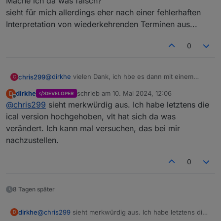
Mache ich da was falsch?
sieht für mich allerdings eher nach einer fehlerhaften
Interpretation von wiederkehrenden Terminen aus...
0
@
dirkhe
vielen Dank, ich hbe es dann mit einem
chris299
C
blockly auch hinbekommen. Hat zuerst auch super
dirkhe
schrieb am
10. Mai 2024, 12:06
D
DEVELOPER
funktioniert, aber heute sind die Einträge im Kalender
Mache ich da was falsch?
zuletzt editiert von
Offline
@
chris299
sieht merkwürdig aus. Ich habe letztens die
fehlerhaft und seltsam: irgendwie doppelt und
sieht für mich allerdings eher nach einer fehlerhaften
dreifach, obwohl heute eigentlich garkein termin sein
Interpretation von wiederkehrenden Terminen aus...
ical version hochgehoben, vlt hat sich da was
sollte.
verändert. Ich kann mal versuchen, das bei mir
der Kalender:
nachzustellen.
0
8 Tagen später
dirkhe
@
chris299
sieht merkwürdig aus. Ich habe letztens die
D