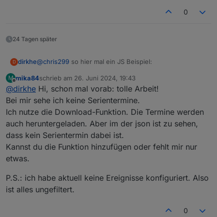
    }
0
webCalAlert
(
"webcal.0.events.Restabfall.next
webCalAlert
(
"0_userdata.0.example_state"
, 
1
)
24 Tagen später
@
chris299
so hier mal ein JS Beispiel:
dirkhe
D
mika84
schrieb am
26. Juni 2024, 19:43
M
    function webCalAlert(dpID, minutesBefore) {
zuletzt editiert von
Offline
@
dirkhe
Hi, schon mal vorab: tolle Arbeit!
        let s = null;

Bei mir sehe ich keine Serientermine.
        function initALert(timeStr) {

Ich nutze die Download-Funktion. Die Termine werden
            if (s != null)

auch heruntergeladen. Aber im der json ist zu sehen,
                clearSchedule(s);

dass kein Serientermin dabei ist.
            if (timeStr) {

                s = schedule(new Date(new Date
Kannst du die Funktion hinzufügen oder fehlt mir nur
                    s = null;

etwas.
                    log("Alert form " + dpID, "
                })

P.S.: ich habe aktuell keine Ereignisse konfiguriert. Also
            }

ist alles ungefiltert.
        }

        on({ id: dpID, change: "ne" }, function
0