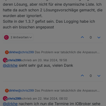
deren Lösung, aber nicht für eine dynamische Liste. Ich
hatte da auch schon 2 Lösungsvorschläge gemacht, die
wurden aber ignoriert.
Sollte in der 1.3.7 gefixt sein. Das Logging habe ich
auch ein bisschen angepasst
C
2 Antworten
0
dirkhe
@
chris299
Das Problem war tatsächlich die Anpassung
D
an der config. Die haben das Schema für password
chris299
schrieb am
20. Mai 2024, 19:58
C
angepasst, Da habe ich das auch so angepasst, dass es
zuletzt editiert von
Offline
@
dirkhe
sieht sehr gut aus, vielen Dank
keine Warnung mehr gab. Allerdings wurde das
passwort dadurch nicht mehr gespeichert.
Die Diskussion habe ich mit den Admin Entwickler schon
0
mal geführt. Die Idee ist, dass Passwörter encrypted
gespeichert werden sollen. So gut so richtig, nur gibt es
keine Lösung, wenn die Anzahl Passwörter dynamisch
dirkhe
@
chris299
Das Problem war tatsächlich die Anpassung
D
ist. Wenn es genau ein Passort gibt geht deren Lösung,
an der config. Die haben das Schema für password
aber nicht für eine dynamische Liste. Ich hatte da auch
chris299
schrieb am
22. Mai 2024, 08:02
C
angepasst, Da habe ich das auch so angepasst, dass es
zuletzt editiert von
schon 2 Lösungsvorschläge gemacht, die wurden aber
Offline
@
dirkhe
nachem ich nun die Termine im IOBroker sehe
keine Warnung mehr gab. Allerdings wurde das