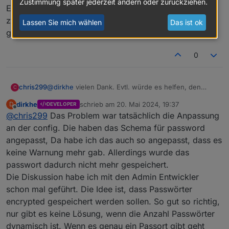
Zustimmung später jederzeit ändern oder zurückziehen.
EDIT: im Debug log sehe ich überhaupt nichts zu dem
zweiten Kalender. sieht ganz so aus als würde der
Lassen Sie mich wählen
Das ist ok
garnicht abgearbeitet....
0
@
dirkhe
vielen Dank. Evtl. würde es helfen, den
chris299
C
Adapter im debug-loglevel etwas "gesprächiger"
dirkhe
schrieb am
20. Mai 2024, 19:37
D
DEVELOPER
hinsichtlich der Connectivity zu machen, z.b.
EDIT: im Debug log sehe ich überhaupt nichts zu dem
zuletzt editiert von
Offline
@
chris299
Das Problem war tatsächlich die Anpassung
ausgeben, wenn er sich verbindet und ob das
zweiten Kalender. sieht ganz so aus als würde der
erfolgreich war....
garnicht abgearbeitet....
an der config. Die haben das Schema für password
angepasst, Da habe ich das auch so angepasst, dass es
keine Warnung mehr gab. Allerdings wurde das
passwort dadurch nicht mehr gespeichert.
Die Diskussion habe ich mit den Admin Entwickler
schon mal geführt. Die Idee ist, dass Passwörter
encrypted gespeichert werden sollen. So gut so richtig,
nur gibt es keine Lösung, wenn die Anzahl Passwörter
dynamisch ist. Wenn es genau ein Passort gibt geht