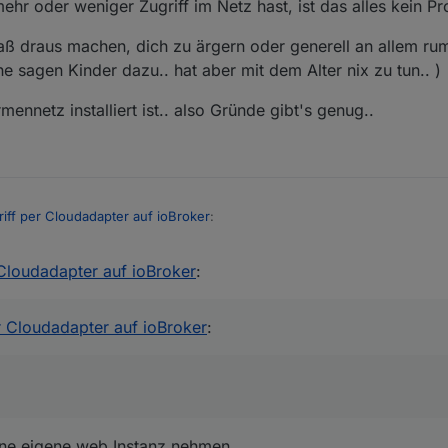
ehr oder weniger Zugriff im Netz hast, ist das alles kein Pr
ause ist es offen.
ß draus machen, dich zu ärgern oder generell an allem rum
e sagen Kinder dazu.. hat aber mit dem Alter nix zu tun.. )
rstanden, dass man im eigenen Netz https oder authentifizierung brauch
ennetz installiert ist.. also Gründe gibt's genug..
iff per Cloudadapter auf ioBroker
:
 Cloudadapter auf ioBroker
:
f ja, aber im eigenen Netz zu Hause ist es offen.
cloud eine eigene web Instanz nehmen.
r Cloudadapter auf ioBroker
:
eine eigene web Instanz nehmen.