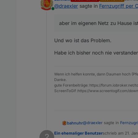
zuletzt
@
draexler
sagte in
Fernzugriff per 
Online
aber im eigenen Netz zu Hause ist
Und wo ist das Problem.
Habe ich bisher noch nie verstanden
Wenn ich helfen konnte, dann Daumen hoch (Pfe
Danke.
gute Forenbeiträge: https://forum.iobroker.n
ScreenToGif :https://www.screentogif.com/down
@
draexler
sagte in
Fernzugri
bahnuhr
Ein ehemaliger Benutzer
schrieb am
21. Ja
?
zuletzt editiert von