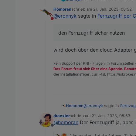
deaktivieren möchte.
Homoran
schrieb am
21. Jan. 2023, 08:52
Eine Anleitung wie man den 
zuletzt editiert von
@
eronnyk
sagte in
Fernzugriff per 
Nicht stören
Lg Ronny
den Fernzugriff sicher nutzen
wird doch über den cloud Adapter g
kein Support per PN! - Fragen im Forum stellen
Das Forum freut sich über eine Spende. Benut
der Installationsfixer:
curl -fsL https://iobroker.n
@
eronnyk
sagte in
Fernzugr
Homoran
draexler
schrieb am
21. Jan. 2023, 08:53
zuletzt editiert von
@
homoran
Der Fernzugriff ja, aber 
den Fernzugriff sicher n
Offline
2 Antworten
Letzte Antwort
21. Ja