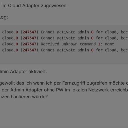
nz im Cloud Adapter zugewiesen.
Log:
 cloud
.0
 (
247547
) Cannot activate admin
.0
for
 cloud, bec
 cloud
.0
 (
247547
) Cannot activate admin
.0
for
 cloud, bec
 cloud
.0
 (
247547
) Received unknown command 
1
 cloud
.0
 (
247547
) Cannot activate admin
.0
for
 cloud, bec
min Adapter aktiviert.
 gewollt das ich wenn ich per Fernzugriff zugreifen möchte d
 der Admin Adapter ohne PW im lokalen Netzwerk erreichba
nzen hantieren würde?