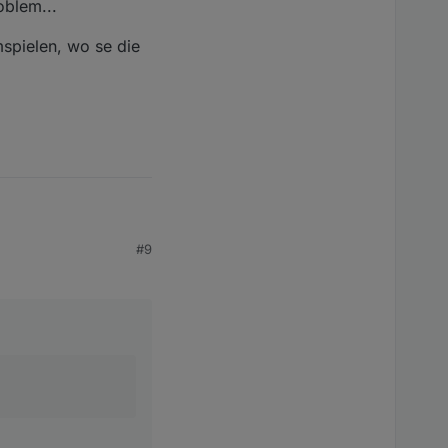
oblem...
spielen, wo se die
t.
#9