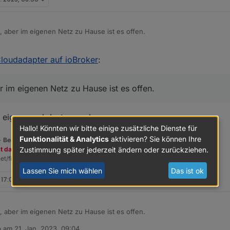
dapter gesichert.
a, aber im eigenen Netz zu Hause ist es offen.
Cloudadapter auf ioBroker
:
r im eigenen Netz zu Hause ist es offen.
ne eigene web Instanz nehmen.
Hallo! Könnten wir bitte einige zusätzliche Dienste für
Funktionalität & Analytics
aktivieren? Sie können Ihre
 -
Benutzt das Voting rechts unten im Beitrag wenn er euch geholfen hat.
Zustimmung später jederzeit ändern oder zurückziehen.
zt dazu den Spendenbutton oben rechts. Danke!
et/fix.sh | bash -
Lassen Sie mich wählen
Das ist ok
, 17:04
a, aber im eigenen Netz zu Hause ist es offen.
b am
21. Jan. 2023, 09:04