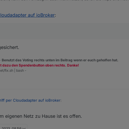
Fernzugriff sicher nutzen kann wäre super.
Cloudadapter auf ioBroker
:
esichert.
 -
Benutzt das Voting rechts unten im Beitrag wenn er euch geholfen hat.
zt dazu den Spendenbutton oben rechts. Danke!
et/fix.sh | bash -
iff per Cloudadapter auf ioBroker
:
im eigenen Netz zu Hause ist es offen.
utzen
n. 2023, 08:56