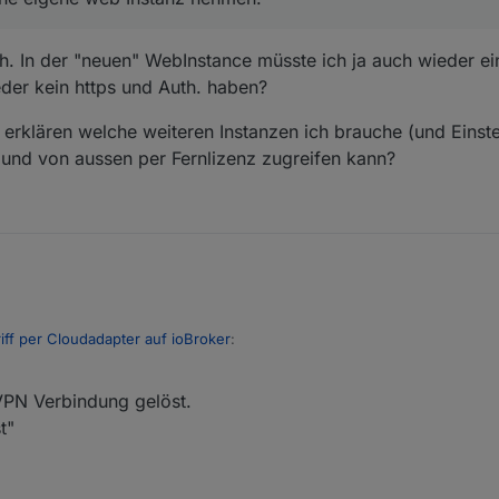
ch. In der "neuen" WebInstance müsste ich ja auch wieder e
der kein https und Auth. haben?
rklären welche weiteren Instanzen ich brauche (und Einste
 und von aussen per Fernlizenz zugreifen kann?
iff per Cloudadapter auf ioBroker
:
 VPN Verbindung gelöst.
griff per Cloudadapter auf ioBroker
:
t"
m Schlauch. In der "neuen" WebInstance müsste ich ja auch wieder eine
iff ja, aber im eigenen Netz zu Hause ist es offen.
in https und Auth. haben?
 mich erklären welche weiteren Instanzen ich brauche (und Einstellunge