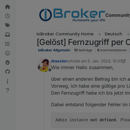
Weiter zum Inhalt
Communit
ioBroker Community Home
Deutsch
[Gelöst] Fernzugriff per 
ioBroker Allgemein
10
beiträge
6
kommentatoren
draexler
schrieb am
5. Jan. 2023, 10:07
zuletzt editiert von draexler
3. Mai 
Wie immer Hallo zusammen,
Offline
über einen anderen Beitrag bin ich 
Vorweg, ich habe eine gültige pro Li
Den Fernzugriff habe ich bis jetzt 
Dabei entstand folgender Fehler im
Admin instance
not
defined
. Ple