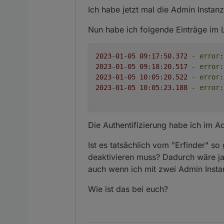
Ich habe jetzt mal die Admin Insta
Nun habe ich folgende Einträge im 
2023
-01
-05
09
:
17
:
50.372
 - 
error
:
2023
-01
-05
09
:
18
:
20.517
 - 
error
:
2023
-01
-05
10
:
05
:
20.522
 - 
error
:
2023
-01
-05
10
:
05
:
23.188
 - 
error
:
Die Authentifizierung habe ich im Ad
Ist es tatsächlich vom "Erfinder" so
deaktivieren muss? Dadurch wäre ja
auch wenn ich mit zwei Admin Insta
Wie ist das bei euch?