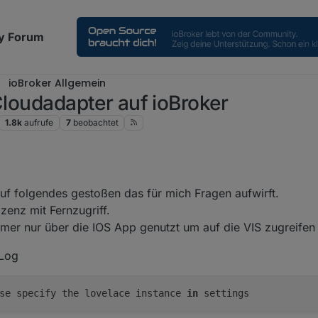
y Forum
ioBroker Allgemein
Cloudadapter auf ioBroker
1.8k
aufrufe
7
beobachtet
2023, 11:31
auf folgendes gestoßen das für mich Fragen aufwirft.
zenz mit Fernzugriff.
immer nur über die IOS App genutzt um auf die VIS zugreifen
 Log
ase specify the lovelace instance
in
settings