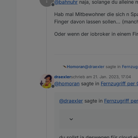
@
bahnuhr
naja, solange du alleine m
aber im eigenen Netz zu H
Offline
Hab mal Mitbewohner die sich n Spa
Und wo ist das Problem.
Finger davon lassen sollen... (manch
Habe ich bisher noch nie ve
Oder wenn der iobroker in einem Firm
@
draexler
sagte in
Fernzugr
Homoran
draexler
schrieb am
21. Jan. 2023, 17:04
zuletzt editiert von
@
homoran
sagte in
Fernzugriff per
@
homoran
Der Fernzugrif
Offline
du sollst ja deswegen für 
@
draexler
sagte in
Fernzugriff pe
du sollst ja deswegen für cloud 