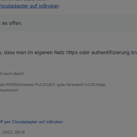
 editiert von
Cloudadapter auf ioBroker
:
 es offen.
, dass man im eigenen Netz https oder authentifizierung br
il nach oben)!
et/topic/51555/hinweise-f%C3%BCr-gute-forenbeitr%C3%A4ge
loads.html
ff per Cloudadapter auf ioBroker
:
n. 2023, 09:14