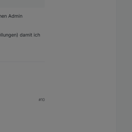
inen Admin
llungen) damit ich
#10
n Admin angeben? Der
n) damit ich lokal