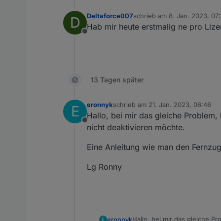
Deltaforce007
schrieb am
8. Jan. 2023, 07:
D
zuletzt editiert von
Hab mir heute erstmalig ne pro Lize
Offline
13 Tagen später
eronnyk
schrieb am
21. Jan. 2023, 06:46
E
zuletzt editiert von
Hallo, bei mir das gleiche Problem, 
Offline
nicht deaktivieren möchte.
Eine Anleitung wie man den Fernzugr
Lg Ronny
Hallo, bei mir das gleiche Pr
eronnyk
E