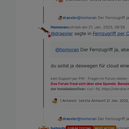
wird doch über den cloud A
draexler
@
homoran
Der Fernzugriff j
Homoran
schrieb am
21. Jan. 2023, 08:56
zuletzt editiert von
@
draexler
sagte in
Fernzugriff per 
Nicht stören
@
homoran
Der Fernzugriff ja, abe
du sollst ja deswegen für cloud ei
kein Support per PN! - Fragen im Forum stellen
Das Forum freut sich über eine Spende. Benut
der Installationsfixer:
curl -fsL https://iobroker.n
1 Antwort
Letzte Antwort
21. Jan. 2023
draexler
@
homoran
Der Fernzugriff j
bahnuhr
schrie
FORUM TESTING
MOST ACTIVE