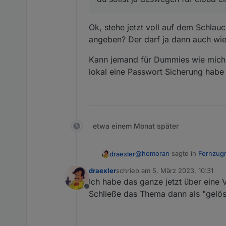
Ok, stehe jetzt voll auf dem Schlau
angeben? Der darf ja dann auch wie
Kann jemand für Dummies wie mich e
lokal eine Passwort Sicherung habe
etwa einem Monat später
@
homoran
sagte in
Fernzugr
draexler
draexler
schrieb am
5. März 2023, 10:31
zuletzt editiert von
Ich habe das ganze jetzt über eine
@
draexler
sagte in
Fernzu
Offline
Schließe das Thema dann als "gelös
Ok, stehe jetzt voll auf de
@
homoran
Der Fernzugr
darf ja dann auch wieder ke
Kann jemand für Dummies wie