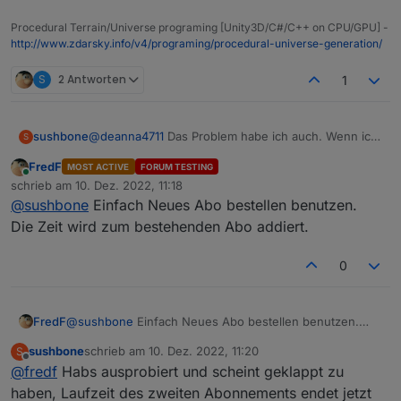
Procedural Terrain/Universe programing [Unity3D/C#/C++ on CPU/GPU] -
http://www.zdarsky.info/v4/programing/procedural-universe-generation/
S
2 Antworten
1
@
deanna4711
Das Problem habe ich auch. Wenn ich
sushbone
S
auf Preise gehe kostet der Assistent 14 Euro für ein
FredF
MOST ACTIVE
FORUM TESTING
Jahr.
Online
schrieb am
10. Dez. 2022, 11:18
zuletzt editiert von
@
sushbone
Einfach Neues Abo bestellen benutzen.
Die Zeit wird zum bestehenden Abo addiert.
0
Gehe ich auf "Abonnements" und "Nachbestellen"
kostet der Assistent 23,99 Euro für ein Jahr.
FredF
@
sushbone
Einfach Neues Abo bestellen benutzen.
Die Zeit wird zum bestehenden Abo addiert.
sushbone
schrieb am
10. Dez. 2022, 11:20
S
zuletzt editiert von
Offline
@
fredf
Habs ausprobiert und scheint geklappt zu
haben, Laufzeit des zweiten Abonnements endet jetzt