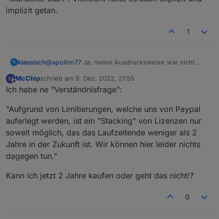
implizit getan.
1
klassisch
@
apollon77
Ja, meine Ausdrucksweise war nicht
K
präzise. Hätte besser die Terminologie des Win
McChip
schrieb am
9. Dez. 2022, 21:55
M
Service Managers :-) gewählt "Automatischer Start"
zuletzt editiert von
Offline
Ich habe ne "Verständnisfrage":
und "Manueller Start". Vielleicht hätte es auch explizit
und implizit getan.
"Aufgrund von Limitierungen, welche uns von Paypal
auferlegt werden, ist ein "Stacking" von Lizenzen nur
soweit möglich, das das Laufzeitende weniger als 2
Jahre in der Zukunft ist. Wir können hier leider nichts
dagegen tun."
Kann ich jetzt 2 Jahre kaufen oder geht das nicht!?
0