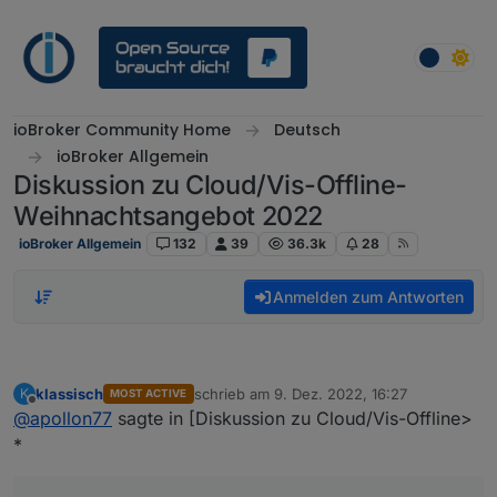
Weiter zum Inhalt
ioBroker Community Home
Deutsch
ioBroker Allgemein
Diskussion zu Cloud/Vis-Offline-
Weihnachtsangebot 2022
ioBroker Allgemein
132
39
36.3k
28
Anmelden zum Antworten
klassisch
schrieb am
9. Dez. 2022, 16:27
K
MOST ACTIVE
zuletzt editiert von
Offline
@
apollon77
sagte in [Diskussion zu Cloud/Vis-Offline>
*