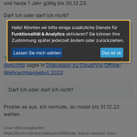
und heute 1 Jahr gültig bis 30.12.23.
eine zweite Lizenz nicht ausreichen.
Darf ich oder darf ich nicht?
Hallo! Könnten wir bitte einige zusätzliche Dienste für
0
Funktionalität & Analytics
aktivieren? Sie können Ihre
Zustimmung später jederzeit ändern oder zurückziehen.
@
thomas-braun
McChip
M
Lassen Sie mich wählen
Das ist ok
Thomas Braun
schrieb am
9. Dez. 2022, 22:45
MOST ACTIVE
Hmmm, ich hatte vor der Aktion 1 Monat gekauft
zuletzt editiert von
Online
@
mcchip
sagte in
Diskussion zu Cloud/Vis-Offline-
(30.11.22 - Gültig bis 30.12.22)
und heute 1 Jahr gültig bis 30.12.23.
Darf ich oder darf ich nicht?
Weihnachtsangebot 2022
:
Darf ich oder darf ich nicht?
Probier es aus. Ich vermute, du musst bis 31.12.22
warten.
Linux-Werkzeugkasten:
https://forum.iobroker.net/topic/42952/der-kleine-iobroker-linux-