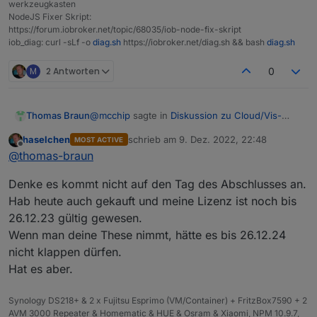
werkzeugkasten
NodeJS Fixer Skript:
https://forum.iobroker.net/topic/68035/iob-node-fix-skript
iob_diag: curl -sLf -o
diag.sh
https://iobroker.net/diag.sh && bash
diag.sh
M
2 Antworten
0
@
mcchip
sagte in
Diskussion zu Cloud/Vis-
Thomas Braun
Offline-Weihnachtsangebot 2022
:
haselchen
schrieb am
9. Dez. 2022, 22:48
MOST ACTIVE
zuletzt editiert von
Offline
Darf ich oder darf ich nicht?
@
thomas-braun
Denke es kommt nicht auf den Tag des Abschlusses an.
Probier es aus. Ich vermute, du musst bis
Hab heute auch gekauft und meine Lizenz ist noch bis
31.12.22 warten.
26.12.23 gültig gewesen.
Wenn man deine These nimmt, hätte es bis 26.12.24
nicht klappen dürfen.
Hat es aber.
Synology DS218+ & 2 x Fujitsu Esprimo (VM/Container) + FritzBox7590 + 2
AVM 3000 Repeater & Homematic & HUE & Osram & Xiaomi, NPM 10.9.7,