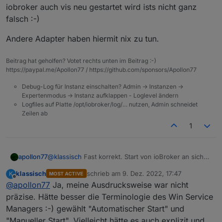
wird ein Internet-Zugang benötigt, damit VIS
ioBroker
iobroker auch vis neu gestartet wird ists nicht ganz
Habe ich das richtig verstanden:
funktioniert? Ich folgere bzw. vermute:
Vis Adapter
falsch :-)
Bei einem Internet-Ausfall bleibt die VIS-
Funktionalität so lange erhalten, bis ioBroker
Andere Adapter haben hiermit nix zu tun.
oder VIS-Adapter neu gestartet wird? Danach
wäre VIS nicht verfügbar bis Internet
Verbindung vorhanden UND VIS Adapter neu
Beitrag hat geholfen? Votet rechts unten im Beitrag :-)
gestartet wird.
https://paypal.me/Apollon77 / https://github.com/sponsors/Apollon77
Andere Komponenten wie History und FLOT
Debug-Log für Instanz einschalten? Admin -> Instanzen ->
sind davon nicht betroffen?
Expertenmodus -> Instanz aufklappen - Loglevel ändern
Logfiles auf Platte /opt/iobroker/log/… nutzen, Admin schneidet
Zeilen ab
1
@
klassisch
Fast korrekt. Start von ioBroker an sich
apollon77
braucht die Vis Offline Lizenz nicht, aber der Vis
klassisch
schrieb am
9. Dez. 2022, 17:47
K
MOST ACTIVE
Adapter prüft normalerweise beim Start die Lizenz.
Andere Adapter haben hiermit nix zu tun.
zuletzt editiert von
Offline
@
apollon77
Ja, meine Ausdrucksweise war nicht
Wenn er das nicht kann dann bleibt vis in der UI
quasi "dunkel". Aber ja natürlich, da bei einem
präzise. Hätte besser die Terminologie des Win Service
neustart von iobroker auch vis neu gestartet wird
Managers :-) gewählt "Automatischer Start" und
ists nicht ganz falsch :-)
"Manueller Start". Vielleicht hätte es auch explizit und