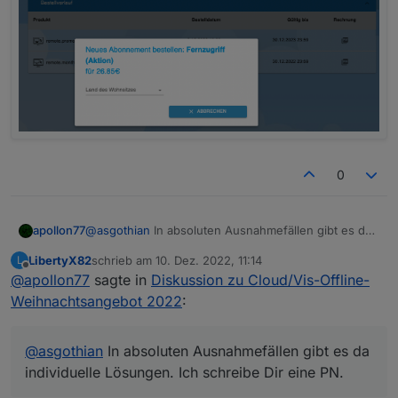
0
apollon77
@
asgothian
In absoluten Ausnahmefällen gibt es da
individuelle Lösungen. Ich schreibe Dir eine PN.
LibertyX82
schrieb am
10. Dez. 2022, 11:14
L
zuletzt editiert von
Offline
@
apollon77
sagte in
Diskussion zu Cloud/Vis-Offline-
Weihnachtsangebot 2022
:
@
asgothian
In absoluten Ausnahmefällen gibt es da
individuelle Lösungen. Ich schreibe Dir eine PN.