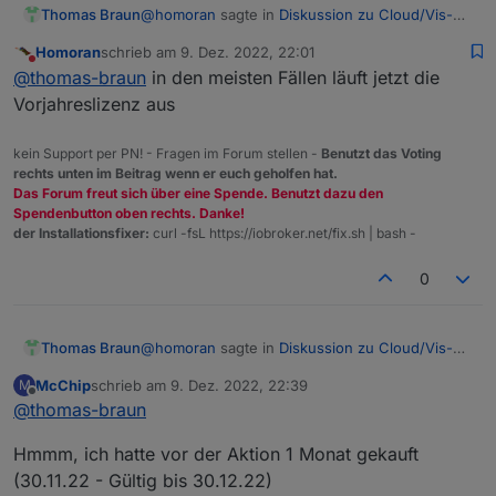
@
homoran
sagte in
Diskussion zu Cloud/Vis-
Thomas Braun
Offline-Weihnachtsangebot 2022
:
Homoran
schrieb am
9. Dez. 2022, 22:01
zuletzt editiert von
Nicht stören
1x jetzt, in den nächsten Tagen das 2.
@
thomas-braun
in den meisten Fällen läuft jetzt die
Vorjahreslizenz aus
Aber nur, wenn man jetzt neueinsteigt. Wenn
bereits eine Lizenz läuft dürfte der Zeitraum für
kein Support per PN! - Fragen im Forum stellen -
Benutzt das Voting
eine zweite Lizenz nicht ausreichen.
rechts unten im Beitrag wenn er euch geholfen hat.
Das Forum freut sich über eine Spende. Benutzt dazu den
Spendenbutton oben rechts. Danke!
der Installationsfixer:
curl -fsL https://iobroker.net/fix.sh | bash -
0
@
homoran
sagte in
Diskussion zu Cloud/Vis-
Thomas Braun
Offline-Weihnachtsangebot 2022
:
McChip
schrieb am
9. Dez. 2022, 22:39
M
zuletzt editiert von
Offline
@
thomas-braun
1x jetzt, in den nächsten Tagen das 2.
Hmmm, ich hatte vor der Aktion 1 Monat gekauft
Aber nur, wenn man jetzt neueinsteigt. Wenn
(30.11.22 - Gültig bis 30.12.22)
bereits eine Lizenz läuft dürfte der Zeitraum für