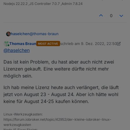
Nodejs 22.22.2 ,JS Controller 7.0.7 ,Admin 7.8.24
0
@
thomas-braun
haselchen
Thomas Braun
schrieb am
9. Dez. 2022, 22:50
MOST ACTIVE
Denke es kommt nicht auf den Tag des
zuletzt editiert von Thomas Braun
12. 
Online
@
haselchen
Abschlusses an.
Hab heute auch gekauft und meine Lizenz ist noch
Das ist kein Problem, du hast aber auch nicht zwei
bis 26.12.23 gültig gewesen.
Wenn man deine These nimmt, hätte es bis 26.12.24
Lizenzen gekauft. Eine weitere dürfte nicht mehr
nicht klappen dürfen.
möglich sein.
Hat es aber.
Ich hab meine Lizenz heute auch verlängert, die läuft
jetzt von August 23 - August 24. Aber ich hätte wohl
keine für August 24-25 kaufen können.
Linux-Werkzeugkasten:
https://forum.iobroker.net/topic/42952/der-kleine-iobroker-linux-
werkzeugkasten
NodeJS Fixer Skript: