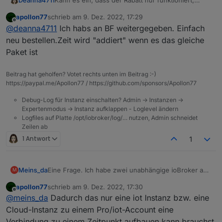
Deanna4711
Kann es ein, dass der Rabatt nur funktioniert,
Verbindung vorhanden UND VIS Adapter neu
wenn ich über "neues Abo bestellen" gehe. Aber
gestartet wird.
apollon77
schrieb am
9. Dez. 2022, 17:29
der Rabatt nicht angerechnet wird, wenn ich auf
zuletzt editiert von
Offline
@
deanna4711
Ich habs an BF weitergegeben. Einfach
Andere Komponenten wie History und FLOT
"Nachbestellen" gehe?
sind davon nicht betroffen?
Oder habe ich einen Denkfehler?
neu bestellen.Zeit wird "addiert" wenn es das gleiche
Paket ist
Beitrag hat geholfen? Votet rechts unten im Beitrag :-)
https://paypal.me/Apollon77 / https://github.com/sponsors/Apollon77
Debug-Log für Instanz einschalten? Admin -> Instanzen ->
Expertenmodus -> Instanz aufklappen - Loglevel ändern
Logfiles auf Platte /opt/iobroker/log/… nutzen, Admin schneidet
Zeilen ab
1 Antwort
1
Meins_da
Eine Frage. Ich habe zwei unabhängige ioBroker an
M
zwei verschiedenen Standorten. Reicht es da einmal
apollon77
schrieb am
9. Dez. 2022, 17:30
die LIzenz für Remote und vis zu kaufen?
zuletzt editiert von
Offline
@
meins_da
Dadurch das nur eine iot Instanz bzw. eine
Cloud-Instanz zu einem Pro/iot-Account eine
Verbindung zu einem Zeitpunkt aufbauen kann brauchst