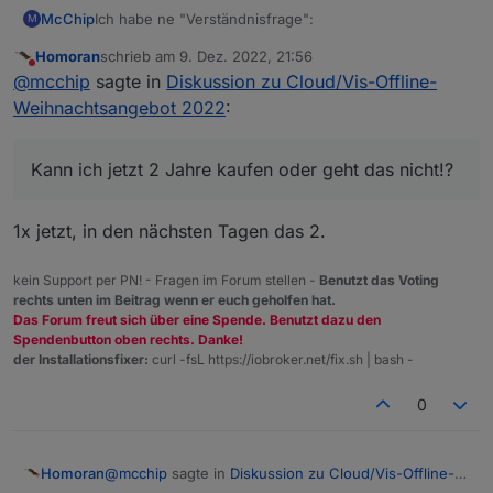
Ich habe ne "Verständnisfrage":
McChip
M
Homoran
schrieb am
9. Dez. 2022, 21:56
"Aufgrund von Limitierungen, welche uns von Paypal
zuletzt editiert von
Nicht stören
@
mcchip
sagte in
Diskussion zu Cloud/Vis-Offline-
auferlegt werden, ist ein "Stacking" von Lizenzen nur
soweit möglich, das das Laufzeitende weniger als 2
Kann ich jetzt 2 Jahre kaufen oder geht das nicht!?
Weihnachtsangebot 2022
:
Jahre in der Zukunft ist. Wir können hier leider nichts
dagegen tun."
Kann ich jetzt 2 Jahre kaufen oder geht das nicht!?
1x jetzt, in den nächsten Tagen das 2.
kein Support per PN! - Fragen im Forum stellen -
Benutzt das Voting
rechts unten im Beitrag wenn er euch geholfen hat.
Das Forum freut sich über eine Spende. Benutzt dazu den
Spendenbutton oben rechts. Danke!
der Installationsfixer:
curl -fsL https://iobroker.net/fix.sh | bash -
0
@
mcchip
sagte in
Diskussion zu Cloud/Vis-Offline-
Homoran