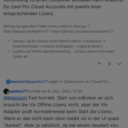
Du zwei Pro Cloud Accounts mit jeweils einer
entsprechenden Lizenz.
Beitrag hat geholfen? Votet rechts unten im Beitrag :-)
https://paypal.me/Apollon77 / https://github.com/sponsors/Apollon77
Debug-Log für Instanz einschalten? Admin -> Instanzen ->
Expertenmodus -> Instanz aufklappen - Loglevel ändern
Logfiles auf Platte /opt/iobroker/log/… nutzen, Admin schneidet
Zeilen ab
0
@
apollon77
sagte in [Diskussion zu Cloud/Vis-
klassisch
K
Offline> *
apollon77
schrieb am
9. Dez. 2022, 17:33
zuletzt editiert von
Offline
Vis Offline Lizenz für vis 1.x+2.x für 23,80 EUR
@
klassisch
Fast korrekt. Start von ioBroker an sich
braucht die Vis Offline Lizenz nicht, aber der Vis
Adapter prüft normalerweise beim Start die Lizenz.
Viss offline Lizenz war mir neu. Habe jetzt dazu
https://forum.iobroker.net/topic/46334/neue-vis-
Wenn er das nicht kann dann bleibt vis in der UI quasi
offline-lizenz-für-die-private-nutzung
Bei jedem Start von
"dunkel". Aber ja natürlich, da bei einem neustart von
gefunden.