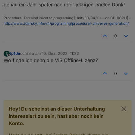
genau ein Jahr später nach der jetzigen. Vielen Dank!
Procedural Terrain/Universe programing [Unity3D/C#/C++ on CPU/GPU] -
http://www.zdarsky.info/v4/programing/procedural-universe-generation/
0
tp1de
schrieb am
10. Dez. 2022, 11:22
T
zuletzt editiert von
Offline
Wo finde ich denn die VIS Offline-Lizenz?
0
Hey! Du scheinst an dieser Unterhaltung
interessiert zu sein, hast aber noch kein
Konto.