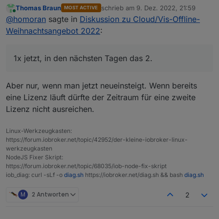
Weihnachtsangebot 2022
:
Thomas Braun
schrieb am
9. Dez. 2022, 21:59
MOST ACTIVE
zuletzt editiert von
Online
Kann ich jetzt 2 Jahre kaufen oder geht das
@
homoran
sagte in
Diskussion zu Cloud/Vis-Offline-
nicht!?
Weihnachtsangebot 2022
:
1x jetzt, in den nächsten Tagen das 2.
1x jetzt, in den nächsten Tagen das 2.
Aber nur, wenn man jetzt neueinsteigt. Wenn bereits
eine Lizenz läuft dürfte der Zeitraum für eine zweite
Lizenz nicht ausreichen.
Linux-Werkzeugkasten:
https://forum.iobroker.net/topic/42952/der-kleine-iobroker-linux-
werkzeugkasten
NodeJS Fixer Skript:
https://forum.iobroker.net/topic/68035/iob-node-fix-skript
iob_diag: curl -sLf -o
diag.sh
https://iobroker.net/diag.sh && bash
diag.sh
M
2 Antworten
2