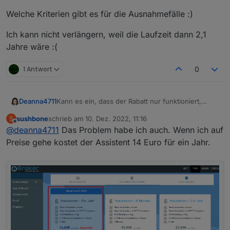
Welche Kriterien gibt es für die Ausnahmefälle :)
Ich kann nicht verlängern, weil die Laufzeit dann 2,1
Jahre wäre :(
1 Antwort
0
Deanna4711
Kann es ein, dass der Rabatt nur funktioniert,
wenn ich über "neues Abo bestellen" gehe. Aber
sushbone
schrieb am
10. Dez. 2022, 11:16
S
der Rabatt nicht angerechnet wird, wenn ich auf
zuletzt editiert von
Offline
@
deanna4711
Das Problem habe ich auch. Wenn ich auf
"Nachbestellen" gehe?
Oder habe ich einen Denkfehler?
Preise gehe kostet der Assistent 14 Euro für ein Jahr.