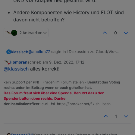
UND VIS Adapter neu gestartet wird.
Andere Komponenten wie History und FLOT sind
davon nicht betroffen?
2 Antworten
0
@
apollon77
sagte in [Diskussion zu Cloud/Vis-
klassisch
K
Offline> *
Homoran
schrieb am
9. Dez. 2022, 17:12
zuletzt editiert von
Nicht stören
Vis Offline Lizenz für vis 1.x+2.x für 23,80 EUR
@
klassisch
alles korrekt!
kein Support per PN! - Fragen im Forum stellen -
Benutzt das Voting
Viss offline Lizenz war mir neu. Habe jetzt dazu
rechts unten im Beitrag wenn er euch geholfen hat.
https://forum.iobroker.net/topic/46334/neue-vis-
Das Forum freut sich über eine Spende. Benutzt dazu den
offline-lizenz-für-die-private-nutzung
Bei jedem Start von
Spendenbutton oben rechts. Danke!
gefunden.
wird ein Internet-Zugang benötigt, damit VIS
ioBroker
der Installationsfixer:
curl -fsL https://iobroker.net/fix.sh | bash -
Habe ich das richtig verstanden:
funktioniert? Ich folgere bzw. vermute:
Vis Adapter
Bei einem Internet-Ausfall bleibt die VIS-
1
Funktionalität so lange erhalten, bis ioBroker
oder VIS-Adapter neu gestartet wird? Danach
wäre VIS nicht verfügbar bis Internet