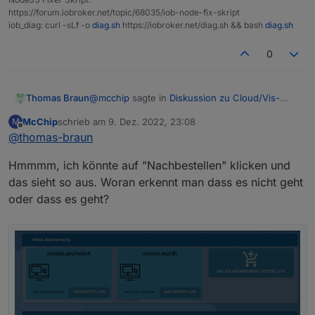
https://forum.iobroker.net/topic/68035/iob-node-fix-skript
iob_diag: curl -sLf -o
diag.sh
https://iobroker.net/diag.sh && bash
diag.sh
0
@
mcchip
sagte in
Diskussion zu Cloud/Vis-
Thomas Braun
Offline-Weihnachtsangebot 2022
:
McChip
schrieb am
9. Dez. 2022, 23:08
M
zuletzt editiert von
Offline
@
thomas-braun
Darf ich oder darf ich nicht?
Hmmmm, ich könnte auf "Nachbestellen" klicken und
Probier es aus. Ich vermute, du musst bis
das sieht so aus. Woran erkennt man dass es nicht geht
31.12.22 warten.
oder dass es geht?