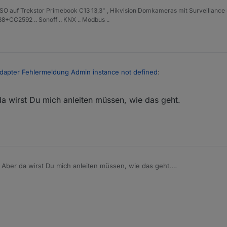
ISO auf Trekstor Primebook C13 13,3" , Hikvision Domkameras mit Surveillance 
+CC2592 .. Sonoff .. KNX .. Modbus ..
dapter Fehlermeldung Admin instance not defined
:
a wirst Du mich anleiten müssen, wie das geht.
d. Please specify the lovelace instance in settings
ur Meldung von cloud.
Logmeldungen dazu , aber in Code-Tags </> , keine Screenshots
Aber da wirst Du mich anleiten müssen, wie das geht.