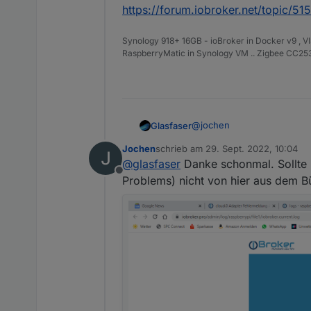
https://forum.iobroker.net/topic/51
Synology 918+ 16GB - ioBroker in Docker v9 , V
RaspberryMatic in Synology VM .. Zigbee CC2538
@
jochen
Glasfaser
Jochen
schrieb am
29. Sept. 2022, 10:04
Code-Tags ... siehe hier :
zuletzt editiert von
@
glasfaser
Danke schonmal. Sollte 
Offline
https://forum.iobroker.net
Problems) nicht von hier aus dem Bü