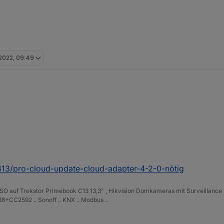
 2022, 09:49
it iobroker, und es läuft alles soweit stabil auf einem Raspi 4 / 4GB.
icht los.
inen Tipp geben.
es Heimnetzwerks auf iobroker zugreife (
iobroker.pro
account), kann ic
ich das feststellen konnte, aber innerhalb kürzester Zeit gibt das Protok
Please specify the lovelace instance in settings".
8413/pro-cloud-update-cloud-adapter-4-2-0-nötig
ISO auf Trekstor Primebook C13 13,3" , Hikvision Domkameras mit Surveillance 
+CC2592 .. Sonoff .. KNX .. Modbus ..