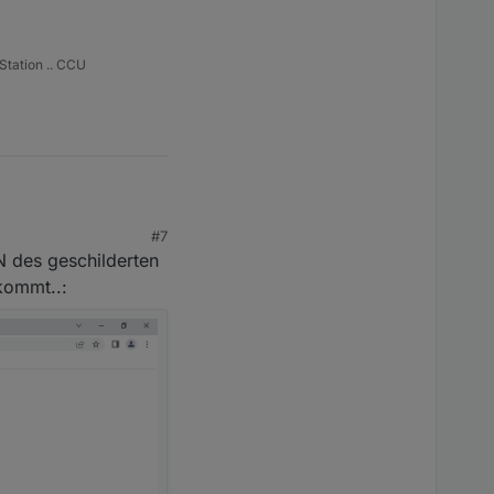
Station .. CCU
#7
N des geschilderten
kommt..: