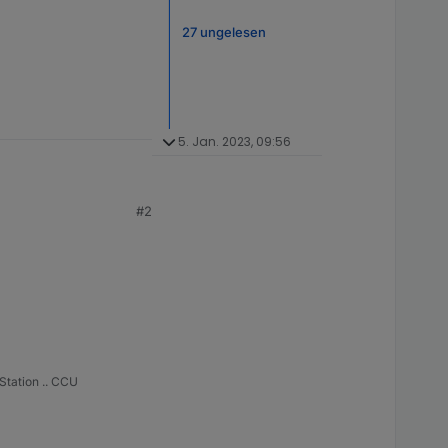
27 ungelesen
5. Jan. 2023, 09:56
#2
h zwar alles
oll zig
Station .. CCU