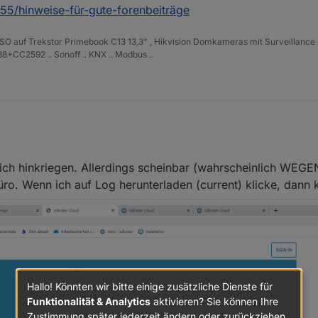
555/hinweise-für-gute-forenbeiträge
ISO auf Trekstor Primebook C13 13,3" , Hikvision Domkameras mit Surveillance 
+CC2592 .. Sonoff .. KNX .. Modbus ..
ich hinkriegen. Allerdings scheinbar (wahrscheinlich WEGE
/topic/51555/hinweise-für-gute-forenbeiträge
ro. Wenn ich auf Log herunterladen (current) klicke, dann 
Hallo! Könnten wir bitte einige zusätzliche Dienste für
Funktionalität & Analytics
aktivieren? Sie können Ihre
Zustimmung später jederzeit ändern oder zurückziehen.