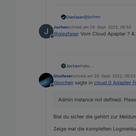
@
jochen
Glasfaser
Jochen
schrieb am
29. Sept. 2022, 09:50
Welche Version ..!?
zuletzt editiert von
@
glasfaser
Vom Cloud Apapter ? 4.
Offline
Hinweis :
https://forum.iobroker.net
Jochen
Hallo.
Arbeite seit ca. einer Woche m
Glasfaser
schrieb am
29. Sept. 2022, 09:53
Ich werde aber ein "Problem n
zuletzt editiert von
@
jochen
sagte in
cloud.0 Adapter F
Vielleicht kann mir jemand e
Offline
Wenn ich von außerhalb mein
problemlos bearbeiten, soweit 
Admin instance not defined. Please
Fehlermeldungen aus.
"Admin instance not defined. 
Und:
Bist du sicher die gehört zur Meldu
"Cannot request web pages"
Was mache ich falsch ?
Zeige mal die kompletten Logmeldu
node 16.17.0 / NPM 8.15.0
Danke für Hilfe vorab.