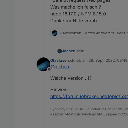
"Cannot request web pages"
Was mache ich falsch ?
node 16.17.0 / NPM 8.15.0
Danke für Hilfe vorab.
2 Antworten
Letzte Antwort
29. Sept.
Jochen
Hallo.
Arbeite seit ca. einer Woche m
Glasfaser
schrieb am
29. Sept. 2022, 09:49
Ich werde aber ein "Problem n
zuletzt editiert von
@
jochen
Vielleicht kann mir jemand e
Offline
Wenn ich von außerhalb mein
Welche Version ..!?
problemlos bearbeiten, soweit 
Fehlermeldungen aus.
Hinweis :
"Admin instance not defined. 
Und:
https://forum.iobroker.net/topic/5
"Cannot request web pages"
Was mache ich falsch ?
Synology 918+ 16GB - ioBroker in Docker v9 , V
node 16.17.0 / NPM 8.15.0
RaspberryMatic in Synology VM .. Zigbee CC2538
Danke für Hilfe vorab.