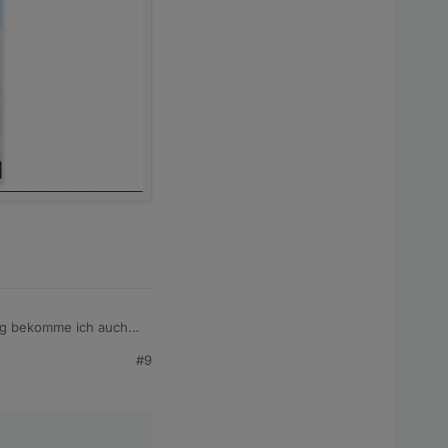
on eingeloggt bin.
trag bekomme ich auch
#9