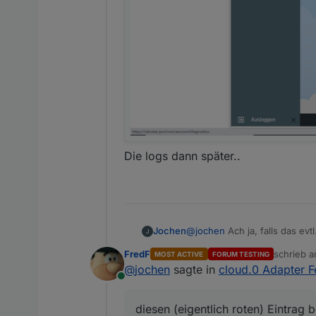
...und von da werde ich über
Muss ich später von zu Haus
Die logs dann später..
Jochen
@
jochen
Ach ja, falls das ev
nicht weg. Wieder screenshot, 
FredF
schrieb 
MOST ACTIVE
FORUM TESTING
zuletzt ed
@
jochen
sagte in
cloud.0 Adapter F
Online
diesen (eigentlich roten) Eintra