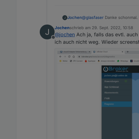
Jochen
@
glasfaser
Danke schonmal. S
Problems) nicht von hier aus
Jochen
schrieb am
29. Sept. 2022, 10:58
zuletzt editiert von
@
jochen
Ach ja, falls das evtl. auc
Offline
ich auch nicht weg. Wieder screensho