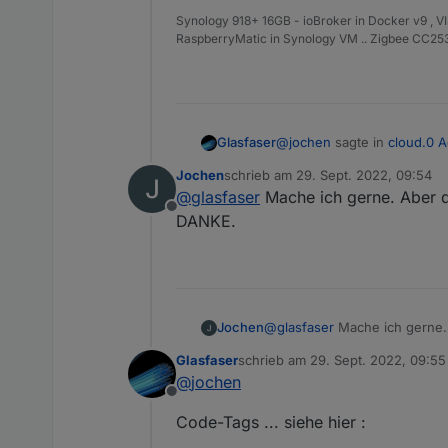
Synology 918+ 16GB - ioBroker in Docker v9 , V
RaspberryMatic in Synology VM .. Zigbee CC2538
@
jochen
sagte in
cloud.0 A
Glasfaser
Jochen
schrieb am
29. Sept. 2022, 09:54
zuletzt editiert von
@
glasfaser
Mache ich gerne. Aber d
Admin instance not define
Offline
DANKE.
Bist du sicher die gehört z
Zeige mal die kompletten 
Jochen
@
glasfaser
Mache ich gerne. 
DANKE.
Glasfaser
schrieb am
29. Sept. 2022, 09:55
zuletzt editiert von
@
jochen
Offline
Code-Tags ... siehe hier :