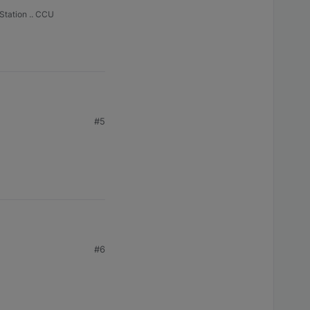
Station .. CCU
#5
#6