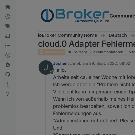
Weiter zum Inhalt
Communit
ioBroker Community Home
Deutsch
cloud.0 Adapter Fehlerm
Installation
38
beiträge
7
kommentatoren
5.9
Jochen
schrieb am
29. Sept. 2022, 08:02
zuletzt editiert von
Hallo.
Offline
Arbeite seit ca. einer Woche mit iob
Ich werde aber ein "Problem nicht l
Vielleicht kann mir jemand einen Ti
Wenn ich von außerhalb meines Hei
problemlos bearbeiten, soweit ich da
Fehlermeldungen aus.
"Admin instance not defined. Please 
Und: