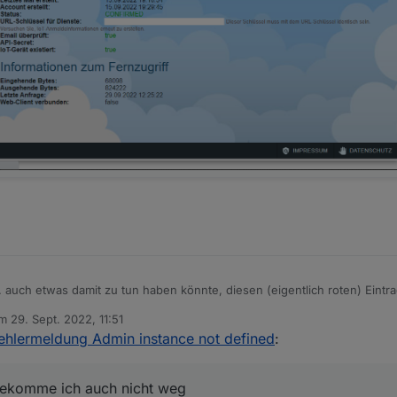
 sign in wieder auf die
iobroker.pro
Seite geleitet, wo ich aber auch sch
e probieren.
tl. auch etwas damit zu tun haben könnte, diesen (eigentlich roten) Ein
sorry, aber sollte hierbei ja auch egal sein.
am
29. Sept. 2022, 11:51
itiert von
ehlermeldung Admin instance not defined
:
g bekomme ich auch nicht weg