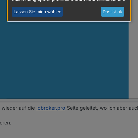
Lassen Sie mich wählen
Das ist ok
n wieder auf die
iobroker.pro
Seite geleitet, wo ich aber au
eren.