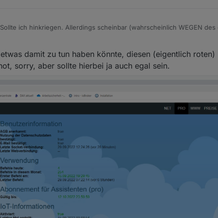
ollte ich hinkriegen. Allerdings scheinbar (wahrscheinlich WEGEN des 
 dem Büro. Wenn ich auf Log herunterladen (current) klicke, dann kommt
h etwas damit zu tun haben könnte, diesen (eigentlich rote
t, sorry, aber sollte hierbei ja auch egal sein.