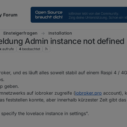
y Forum
Einsteigerfragen
Installation
eldung Admin instance not defined
k
aufrufe
4
beobachtet
roker, und es läuft alles soweit stabil auf einem Raspi 4 / 4
os.
pp geben.
mnetzwerks auf iobroker zugreife (
iobroker.pro
account), k
s feststellen konnte, aber innerhalb kürzester Zeit gibt das
specify the lovelace instance in settings".