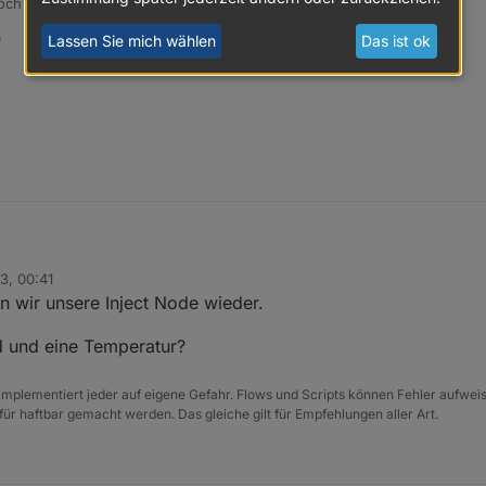
och mal aus, in dem DU die Inject Node betätigst, ob es funktioniert?
0
Lassen Sie mich wählen
Das ist ok
3, 00:41
n wir unsere Inject Node wieder.
ad und eine Temperatur?
e implementiert jeder auf eigene Gefahr. Flows und Scripts können Fehler aufwe
für haftbar gemacht werden. Das gleiche gilt für Empfehlungen aller Art.