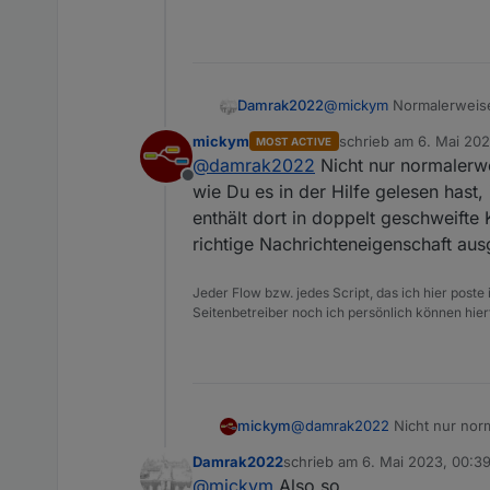
Damrak2022
@
mickym
Normalerweise
mickym
schrieb am
6. Mai 202
MOST ACTIVE
zuletzt editiert von
@
damrak2022
Nicht nur normalerwe
Offline
wie Du es in der Hilfe gelesen hast
enthält dort in doppelt geschweifte
richtige Nachrichteneigenschaft ausg
Jeder Flow bzw. jedes Script, das ich hier post
Seitenbetreiber noch ich persönlich können hier
mickym
@
damrak2022
Nicht nur norm
es in der Hilfe gelesen hast
Damrak2022
schrieb am
6. Mai 2023, 00:3
doppelt geschweifte Klammern
zuletzt editiert von
@
mickym
Also so
Nachrichteneigenschaft ausge