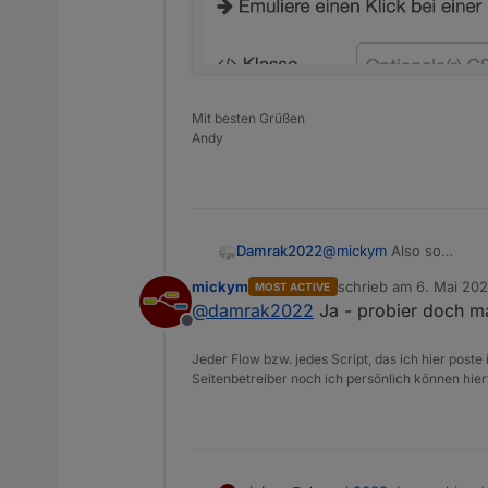
Mit besten Grüßen
Andy
Damrak2022
@
mickym
Also so
mickym
schrieb am
6. Mai 202
MOST ACTIVE
zuletzt editiert von
@
damrak2022
Ja - probier doch mal
Offline
Jeder Flow bzw. jedes Script, das ich hier post
Seitenbetreiber noch ich persönlich können hier