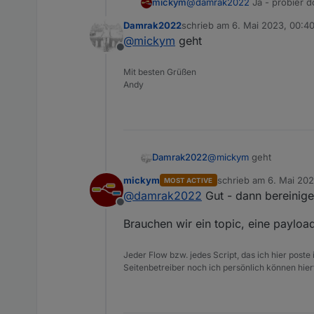
mickym
@
damrak2022
Ja - probier d
Damrak2022
schrieb am
6. Mai 2023, 00:4
zuletzt editiert von
@
mickym
geht
Offline
Mit besten Grüßen
Andy
Damrak2022
@
mickym
geht
mickym
schrieb am
6. Mai 202
MOST ACTIVE
zuletzt editiert von
@
damrak2022
Gut - dann bereinige
Offline
Brauchen wir ein topic, eine paylo
Jeder Flow bzw. jedes Script, das ich hier post
Seitenbetreiber noch ich persönlich können hier