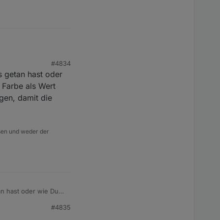
#4834
s getan hast oder
 Farbe als Wert
gen, damit die
isen und weder der
an hast oder wie Du
rt enthält dort in
#4835
ge