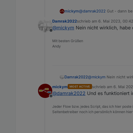
@
damrak2022
Gut - dann ber
mickym
Damrak2022
schrieb am
6. Mai 2023, 00:4
Brauchen wir ein topic, eine
zuletzt editiert von
@
mickym
Nein nicht wirklich, hab
Offline
Mit besten Grüßen
Andy
Damrak2022
@
mickym
Nein nicht wir
mickym
schrieb am
6. Mai 202
MOST ACTIVE
zuletzt editiert von
@
damrak2022
Und es funktioniert
Offline
Jeder Flow bzw. jedes Script, das ich hier post
Seitenbetreiber noch ich persönlich können hier