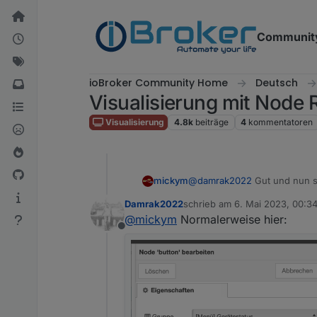
Weiter zum Inhalt
Communit
ioBroker Community Home
Deutsch
Visualisierung mit Node R
Visualisierung
4.8k
beiträge
4
kommentatoren
mickym
@
damrak2022
Gut und nun sc
Hintergrundfarbe einstellt.
Damrak2022
schrieb am
6. Mai 2023, 00:3
zuletzt editiert von
@
mickym
Normalerweise hier:
Offline