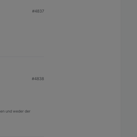
#4837
#4838
isen und weder der