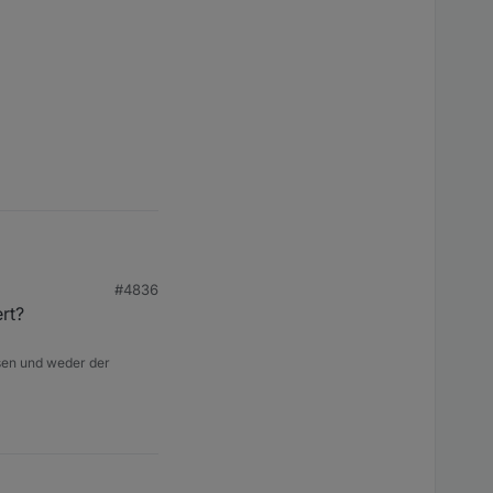
#4836
rt?
isen und weder der