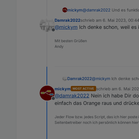
mickym
@
damrak2022
Und es funkti
Damrak2022
schrieb am
6. Mai 2023, 00:4
zuletzt editiert von
@
mickym
Ich denke schon, weil es i
Offline
Mit besten Grüßen
Andy
Damrak2022
@
mickym
Ich denke scho
mickym
schrieb am
6. Mai 202
MOST ACTIVE
zuletzt editiert von
@
damrak2022
Nein ich habe Dir do
Offline
einfach das Orange raus und drücke
Jeder Flow bzw. jedes Script, das ich hier post
Seitenbetreiber noch ich persönlich können hier