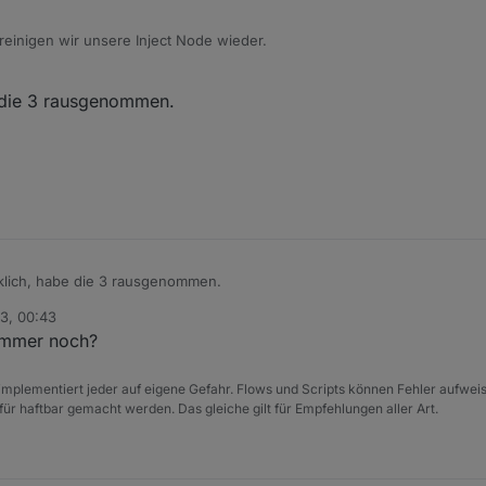
einigen wir unsere Inject Node wieder.
2
 payload und eine Temperatur?
e die 3 rausgenommen.
klich, habe die 3 rausgenommen.
3, 00:43
 immer noch?
e implementiert jeder auf eigene Gefahr. Flows und Scripts können Fehler aufwe
für haftbar gemacht werden. Das gleiche gilt für Empfehlungen aller Art.