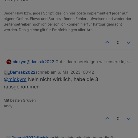
Jeder Flow bzw. jedes Script, das ich hier poste implementiert jeder auf
eigene Gefahr. Flows und Scripts können Fehler aufweisen und weder der
Seitenbetreiber noch ich persönlich können hierfür haftbar gemacht
werden. Das gleiche gilt für Empfehlungen aller Art.
0
@
damrak2022
Gut - dann bereinigen wir unsere Inject
mickym
Node wieder.
Damrak2022
schrieb am
6. Mai 2023, 00:42
Brauchen wir ein topic, eine payload und eine
zuletzt editiert von
Offline
@
mickym
Nein nicht wirklich, habe die 3
Temperatur?
rausgenommen.
Mit besten Grüßen
Andy
0
Damrak2022
@
mickym
Nein nicht wirklich, habe die 3