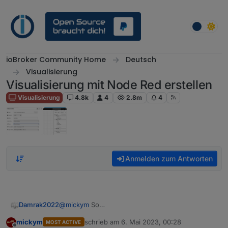
Weiter zum Inhalt
ioBroker Community Home
Deutsch
Visualisierung
Visualisierung mit Node Red erstellen
Visualisierung
4.8k
4
2.8m
4
Anmelden zum Antworten
Damrak2022
@
mickym
So
mickym
schrieb am
6. Mai 2023, 00:28
MOST ACTIVE
zuletzt editiert von