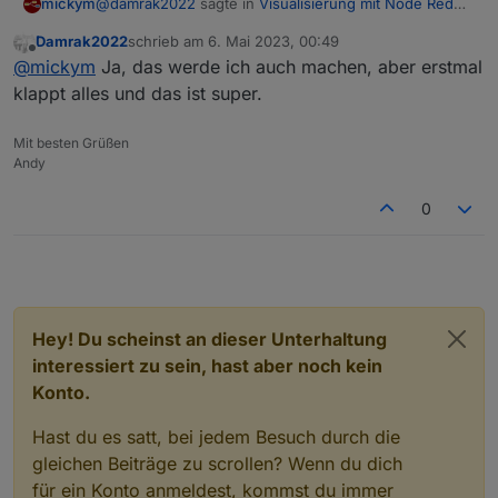
@
damrak2022
sagte in
Visualisierung mit Node Red
mickym
erstellen
:
Damrak2022
schrieb am
6. Mai 2023, 00:49
zuletzt editiert von
Offline
@
mickym
Ja geht immer noch
@
mickym
Ja, das werde ich auch machen, aber erstmal
klappt alles und das ist super.
Es soll nicht nur gehen, sondern Du kannst doch damit
testen, wie es aussieht wenn Du nichts eingibst oder
Mit besten Grüßen
eine andere Farbe.
Andy
@
damrak2022
sagte in
Visualisierung mit Node Red
erstellen
:
0
@
mickym
Ich denke schon, weil es ist ja immer
noch farbig. muss ich erst ein false senden um
Und ein false musst du schon gar nicht senden - weil
zu testen
eine payload in einer Button Node KEINEN Sinn macht
und false als Hintergrundfarbe auch nicht. Versuche
einfach mal EXAKT zu formulieren.
Hey! Du scheinst an dieser Unterhaltung
interessiert zu sein, hast aber noch kein
Konto.
Hast du es satt, bei jedem Besuch durch die
gleichen Beiträge zu scrollen? Wenn du dich
für ein Konto anmeldest, kommst du immer