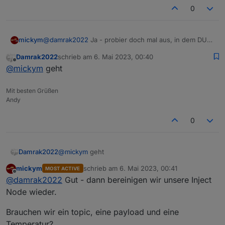
0
mickym
@
damrak2022
Ja - probier doch mal aus, in dem DU
die Inject Node betätigst, ob es funktioniert?
Damrak2022
schrieb am
6. Mai 2023, 00:40
zuletzt editiert von
Offline
@
mickym
geht
Mit besten Grüßen
Andy
0
Damrak2022
@
mickym
geht
mickym
schrieb am
6. Mai 2023, 00:41
MOST ACTIVE
zuletzt editiert von
Offline
@
damrak2022
Gut - dann bereinigen wir unsere Inject
Node wieder.
Brauchen wir ein topic, eine payload und eine
Temperatur?