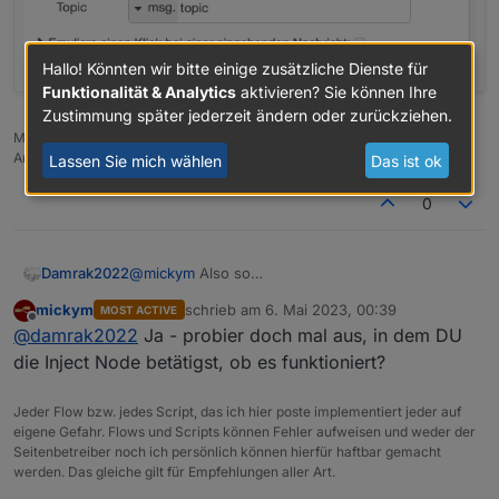
Hallo! Könnten wir bitte einige zusätzliche Dienste für
Funktionalität & Analytics
aktivieren? Sie können Ihre
Zustimmung später jederzeit ändern oder zurückziehen.
Mit besten Grüßen
Andy
Lassen Sie mich wählen
Das ist ok
0
Damrak2022
@
mickym
Also so
mickym
schrieb am
6. Mai 2023, 00:39
MOST ACTIVE
zuletzt editiert von
Offline
@
damrak2022
Ja - probier doch mal aus, in dem DU
die Inject Node betätigst, ob es funktioniert?
Jeder Flow bzw. jedes Script, das ich hier poste implementiert jeder auf
eigene Gefahr. Flows und Scripts können Fehler aufweisen und weder der
Seitenbetreiber noch ich persönlich können hierfür haftbar gemacht
werden. Das gleiche gilt für Empfehlungen aller Art.