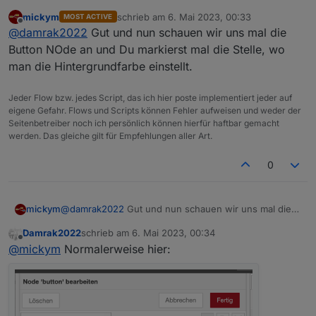
mickym
schrieb am
6. Mai 2023, 00:33
MOST ACTIVE
zuletzt editiert von
Offline
@
damrak2022
Gut und nun schauen wir uns mal die
Button NOde an und Du markierst mal die Stelle, wo
man die Hintergrundfarbe einstellt.
Jeder Flow bzw. jedes Script, das ich hier poste implementiert jeder auf
eigene Gefahr. Flows und Scripts können Fehler aufweisen und weder der
Seitenbetreiber noch ich persönlich können hierfür haftbar gemacht
werden. Das gleiche gilt für Empfehlungen aller Art.
0
mickym
@
damrak2022
Gut und nun schauen wir uns mal die
Button NOde an und Du markierst mal die Stelle, wo
Damrak2022
schrieb am
6. Mai 2023, 00:34
man die Hintergrundfarbe einstellt.
zuletzt editiert von
Offline
@
mickym
Normalerweise hier: