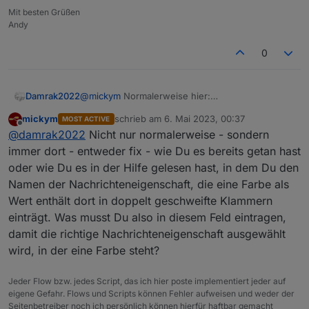
Mit besten Grüßen
Andy
0
Damrak2022
@
mickym
Normalerweise hier:
mickym
schrieb am
6. Mai 2023, 00:37
MOST ACTIVE
zuletzt editiert von
Offline
@
damrak2022
Nicht nur normalerweise - sondern
immer dort - entweder fix - wie Du es bereits getan hast
oder wie Du es in der Hilfe gelesen hast, in dem Du den
Namen der Nachrichteneigenschaft, die eine Farbe als
Wert enthält dort in doppelt geschweifte Klammern
einträgt. Was musst Du also in diesem Feld eintragen,
damit die richtige Nachrichteneigenschaft ausgewählt
wird, in der eine Farbe steht?
Jeder Flow bzw. jedes Script, das ich hier poste implementiert jeder auf
eigene Gefahr. Flows und Scripts können Fehler aufweisen und weder der
Seitenbetreiber noch ich persönlich können hierfür haftbar gemacht