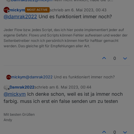
rausgenommen.
mickym
schrieb am
6. Mai 2023, 00:43
MOST ACTIVE
zuletzt editiert von
Offline
@
damrak2022
Und es funktioniert immer noch?
Jeder Flow bzw. jedes Script, das ich hier poste implementiert jeder auf
eigene Gefahr. Flows und Scripts können Fehler aufweisen und weder der
Seitenbetreiber noch ich persönlich können hierfür haftbar gemacht
werden. Das gleiche gilt für Empfehlungen aller Art.
0
mickym
@
damrak2022
Und es funktioniert immer noch?
Damrak2022
schrieb am
6. Mai 2023, 00:44
zuletzt editiert von
Offline
@
mickym
Ich denke schon, weil es ist ja immer noch
farbig. muss ich erst ein false senden um zu testen
Mit besten Grüßen
Andy
0