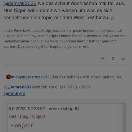
Offline
@
damrak2022
Na das schaut doch schon mal toll aus.
Nun fügen wir - damit wir wissen um was es sich
handelt noch ein topic mit dem Wert Test hinzu. ;)
Jeder Flow bzw. jedes Script, das ich hier poste implementiert jeder auf
eigene Gefahr. Flows und Scripts können Fehler aufweisen und weder der
Seitenbetreiber noch ich persönlich können hierfür haftbar gemacht
werden. Das gleiche gilt für Empfehlungen aller Art.
0
mickym
@
damrak2022
Na das schaut doch schon mal toll aus.
Nun fügen wir - damit wir wissen um was es sich
Damrak2022
schrieb am
6. Mai 2023, 00:29
handelt noch ein topic mit dem Wert Test hinzu. ;)
zuletzt editiert von
Offline
@
mickym