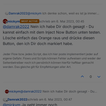
Damrak2022
@
mickym
Ich denke schon, weil es ist ja immer
noch farbig. muss ich erst ein false senden um
mickym
schrieb am
6. Mai 2023, 00:45
MOST ACTIVE
zu testen
zuletzt editiert von
Offline
@
damrak2022
Nein ich habe Dir doch gesagt - Du
kannst einfach mit dem Inject Now Button unten testen.
Lösche einfach das Orange raus und drücke diesen
Button, den ich Dir doch markiert habe.
Jeder Flow bzw. jedes Script, das ich hier poste implementiert jeder auf
eigene Gefahr. Flows und Scripts können Fehler aufweisen und weder der
Seitenbetreiber noch ich persönlich können hierfür haftbar gemacht
werden. Das gleiche gilt für Empfehlungen aller Art.
0
mickym
@
damrak2022
Nein ich habe Dir doch gesagt - Du
kannst einfach mit dem Inject Now Button unten
Damrak2022
schrieb am
6. Mai 2023, 00:47
testen. Lösche einfach das Orange raus und drücke
zuletzt editiert von
Offline
@
mickym
Ja geht immer noch
diesen Button, den ich Dir doch markiert habe.