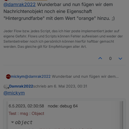
zuletzt editiert von
Offline
@
damrak2022
Wunderbar und nun fügen wir dem
Nachrichtenobjekt noch eine Eigenschaft
"Hintergrundfarbe" mit dem Wert "orange" hinzu. ;)
Jeder Flow bzw. jedes Script, das ich hier poste implementiert jeder auf
eigene Gefahr. Flows und Scripts können Fehler aufweisen und weder der
Seitenbetreiber noch ich persönlich können hierfür haftbar gemacht
werden. Das gleiche gilt für Empfehlungen aller Art.
0
mickym
@
damrak2022
Wunderbar und nun fügen wir dem
Nachrichtenobjekt noch eine Eigenschaft
Damrak2022
schrieb am
6. Mai 2023, 00:31
"Hintergrundfarbe" mit dem Wert "orange" hinzu. ;)
zuletzt editiert von
Offline
@
mickym