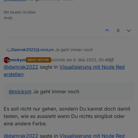
Mit besten Grüßen
Andy
0
Damrak2022
@
mickym
Ja geht immer noch
mickym
schrieb am
6. Mai 2023, 00:48
MOST ACTIVE
zuletzt editiert von mickym
5. Juni 2023, 02:
Offline
@
damrak2022
sagte in
Visualisierung mit Node Red
erstellen
:
@
mickym
Ja geht immer noch
Es soll nicht nur gehen, sondern Du kannst doch damit
testen, wie es aussieht wenn Du nichts eingibst oder
eine andere Farbe.
@
damrak2022
sagte in
Visualisierung mit Node Red