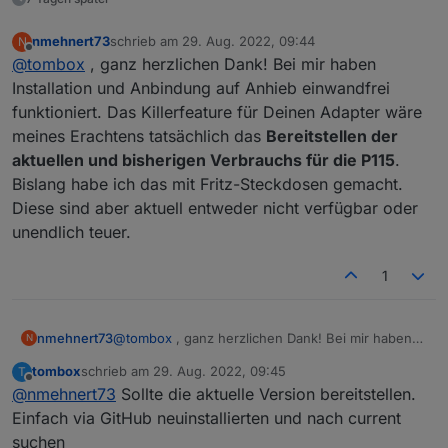
nmehnert73
schrieb am
29. Aug. 2022, 09:44
N
zuletzt editiert von
Offline
@
tombox
, ganz herzlichen Dank! Bei mir haben
Installation und Anbindung auf Anhieb einwandfrei
funktioniert. Das Killerfeature für Deinen Adapter wäre
meines Erachtens tatsächlich das
Bereitstellen der
aktuellen und bisherigen Verbrauchs für die P115
.
Bislang habe ich das mit Fritz-Steckdosen gemacht.
Diese sind aber aktuell entweder nicht verfügbar oder
unendlich teuer.
1
nmehnert73
@
tombox
, ganz herzlichen Dank! Bei mir haben
N
Installation und Anbindung auf Anhieb
tombox
schrieb am
29. Aug. 2022, 09:45
T
einwandfrei funktioniert. Das Killerfeature für
zuletzt editiert von
Offline
@
nmehnert73
Sollte die aktuelle Version bereitstellen.
Deinen Adapter wäre meines Erachtens
tatsächlich das
Bereitstellen der aktuellen und
Einfach via GitHub neuinstallierten und nach current
bisherigen Verbrauchs für die P115
. Bislang habe
suchen