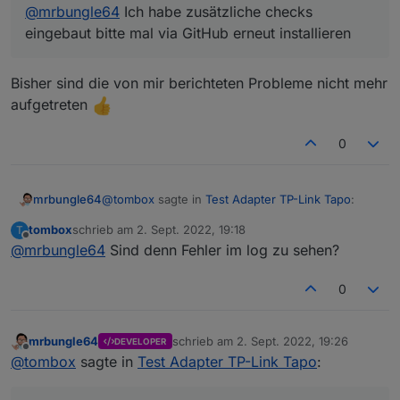
@
mrbungle64
Ich habe zusätzliche checks
eingebaut bitte mal via GitHub erneut installieren
Bisher sind die von mir berichteten Probleme nicht mehr
aufgetreten
0
@
tombox
sagte in
Test Adapter TP-Link Tapo
:
mrbungle64
tombox
schrieb am
2. Sept. 2022, 19:18
T
zuletzt editiert von
Offline
@
mrbungle64
Sind denn Fehler im log zu sehen?
@
mrbungle64
Ich habe zusätzliche checks
eingebaut bitte mal via GitHub erneut
Bisher sind die von mir berichteten Probleme
installieren
0
nicht mehr aufgetreten
mrbungle64
schrieb am
2. Sept. 2022, 19:26
DEVELOPER
zuletzt editiert von
Offline
@
tombox
sagte in
Test Adapter TP-Link Tapo
: