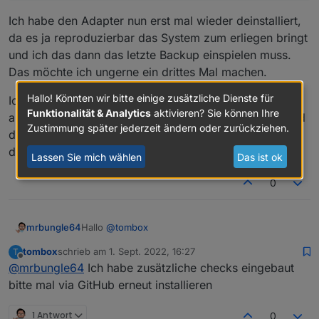
"Dienste von Drittanbietern"
Ich habe den Adapter nun erst mal wieder deinstalliert,
"Kompatibilität mit Drittanbietern" auf "ON"
da es ja reproduzierbar das System zum erliegen bringt
und ich das dann das letzte Backup einspielen muss.
Das möchte ich ungerne ein drittes Mal machen.
Hallo! Könnten wir bitte einige zusätzliche Dienste für
Ich würde vorschlagen, dass du dir das erst mal
Funktionalität & Analytics
aktivieren? Sie können Ihre
anschaust. Dann kann ich das gerne wieder testen (und
Zustimmung später jederzeit ändern oder zurückziehen.
den log level dann auf debug stellen) wenn du denkst
den Fehler behoben zu haben.
Lassen Sie mich wählen
Das ist ok
0
Hallo
@
tombox
mrbungle64
tombox
schrieb am
1. Sept. 2022, 16:27
T
erst mal vielen Dank für den Adapter
zuletzt editiert von
Offline
@
mrbungle64
Ich habe zusätzliche checks eingebaut
bitte mal via GitHub erneut installieren
Ich habe den Adapter installiert und mal mit einem
P115 angefangen.
Das läuft auch erst mal soweit ganz gut.
Irgendwann fängt der Adapter aber scheinbar
1 Antwort
0