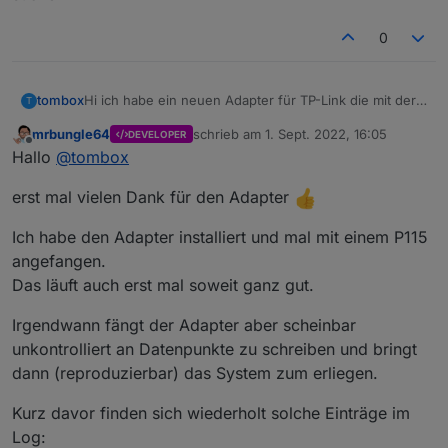
ich das mit Fritz-Steckdosen gemacht. Diese sind
aber aktuell entweder nicht verfügbar oder
0
unendlich teuer.
Hi ich habe ein neuen Adapter für TP-Link die mit der
tombox
T
Tapo App überwacht werden können, geschrieben.
mrbungle64
schrieb am
1. Sept. 2022, 16:05
DEVELOPER
Der Adapter loggt sich über die Cloud ein um alle
Dann versucht er sich lokal mit username und
zuletzt editiert von
Offline
Hallo
@
tombox
Geräte mit IP zu finden
Password auf die Geräte zu verbinden und zu steuern.
Wenn das Gerät nicht als online erkannt wird kann
Aktuelle Werte:
erst mal vielen Dank für den Adapter
manuell die IP gesetzt wird.
tapo.0.id
tapo.0.id.ip
Motion Detection funktioniert mit Stream User und
App auf Handy aufrufen
Password
Ich habe den Adapter installiert und mal mit einem P115
"ich" (rechts unten) aufrufen
Minimum Node v14 muss installiert sein, sonst
Zum Installieren:
angefangen.
"Dienste"
bekommt man exit code 25 beim installieren
https://github.com/TA2k/ioBroker.tapo
"Dienste von Drittanbietern"
Das läuft auch erst mal soweit ganz gut.
Für die aktuelle Version
bitte das latest
"Kompatibilität mit Drittanbietern" auf "ON"
Repo auswählen:
Irgendwann fängt der Adapter aber scheinbar
unkontrolliert an Datenpunkte zu schreiben und bringt
dann (reproduzierbar) das System zum erliegen.
Kurz davor finden sich wiederholt solche Einträge im
Log: