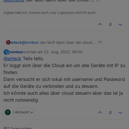
manuell die IP gesetzt wird.
tapo.0.id
tapo.0.id.ip
Motion Detection funktioniert mit Stream User und
zigbee hab ich, zwave auch, nuc's genauso und HA auch
Password
Minimum Node v14 muss installiert sein, sonst
Zum Installieren:
0
bekommt man exit code 25 beim installieren
https://github.com/TA2k/ioBroker.tapo
Für die aktuelle Version
bitte das latest
Repo auswählen:
arteck
@
tombox
der läuft dann über die cloud ... ??
tombox
schrieb am
22. Aug. 2022, 09:00
T
zuletzt editiert von
Offline
@
arteck
Teils teils.
Er loggt sich über die Cloud ein um alle Geräte mit IP zu
finden
Dann versucht er sich lokal mit username und Password
Loginablauf:
auf die Geräte zu verbinden und zu steuern.
Die Tapo App Zugangsdaten eingeben
Ich könnte auch alles über cloud steuern aber das ist ja
Steuern
tapo.0.id.remote auf true setzen steuert den
nicht notwendig
jeweiligen Befehl
Steckdose und Kamerasteuerung aktivieren
D
1 Antwort
0
7 Tagen später