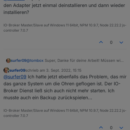
2022-09-02 16:28:49.455  - [31merror[39m: 
den Adapter jetzt einmal deinstallieren und dann wieder
2022-09-02 16:28:49.456  - [31merror[39m: 
2022-09-02 16:28:49.456  - [31merror[39m: 
installieren?
2022-09-02 16:28:50.583  - [31merror[39m: 
2022-09-02 16:28:50.583  - [31merror[39m: 
IO-Broker Master/Slave auf Windows 11 64bit, NPM 10.9.7, Node 22.22.2 js-
controller 7.0.7
0
surfer09
@
tombox
Super, Danke für deine Arbeit! Müssen wir
den Adapter jetzt einmal deinstallieren und dann
surfer09
schrieb am
3. Sept. 2022, 15:15
wieder installieren?
zuletzt editiert von
Offline
@
surfer09
Ich hatte jetzt ebenfalls das Problem, das mir
das ganze System um die Ohren geflogen ist. Der IO-
Broker Dienst ließ sich auch nicht mehr starten. Ich
musste auch ein Backup zurückspielen...
IO-Broker Master/Slave auf Windows 11 64bit, NPM 10.9.7, Node 22.22.2 js-
controller 7.0.7
0