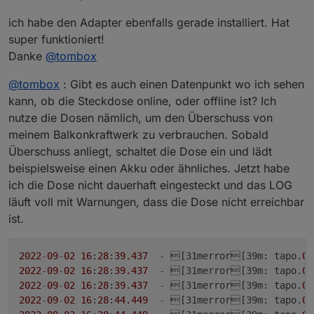
ich habe den Adapter ebenfalls gerade installiert. Hat
super funktioniert!
Danke
@
tombox
@
tombox
: Gibt es auch einen Datenpunkt wo ich sehen
kann, ob die Steckdose online, oder offline ist? Ich
nutze die Dosen nämlich, um den Überschuss von
meinem Balkonkraftwerk zu verbrauchen. Sobald
Überschuss anliegt, schaltet die Dose ein und lädt
beispielsweise einen Akku oder ähnliches. Jetzt habe
ich die Dose nicht dauerhaft eingesteckt und das LOG
läuft voll mit Warnungen, dass die Dose nicht erreichbar
ist.
2022
-
09
-
02
16
:
28
:
39.437
-
 [31merror[39m: tapo.
0
 
2022
-
09
-
02
16
:
28
:
39.437
-
 [31merror[39m: tapo.
0
 
2022
-
09
-
02
16
:
28
:
39.437
-
 [31merror[39m: tapo.
0
 
2022
-
09
-
02
16
:
28
:
44.449
-
 [31merror[39m: tapo.
0
 