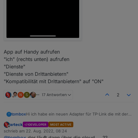
App auf Handy aufrufen
"ich" (rechts unten) aufrufen
"Dienste"
"Dienste von Drittanbietern"
"Kompatibilität mit Drittanbietern" auf "ON"
N
S
17 Antworten
2
Hi ich habe ein neuen Adapter für TP-Link die mit der
tombox
T
Tapo App überwacht werden können, geschrieben.
arteck
DEVELOPER
MOST ACTIVE
Der Adapter loggt sich über die Cloud ein um alle
Dann versucht er sich lokal mit username und
Offline
schrieb am
22. Aug. 2022, 08:24
Geräte mit IP zu finden
Password auf die Geräte zu verbinden und zu steuern.
zuletzt editiert von
@
tombox
der läuft dann über die cloud ... ??
Wenn das Gerät nicht als online erkannt wird kann
Aktuelle Werte: