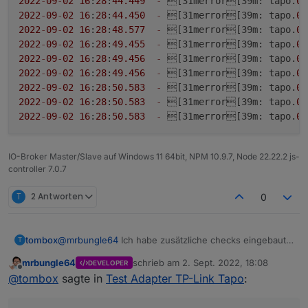
2022
-
09
-
02
16
:
28
:
44.449
-
 [31merror[39m: tapo.
0
 
2022
-
09
-
02
16
:
28
:
44.450
-
 [31merror[39m: tapo.
0
 
2022
-
09
-
02
16
:
28
:
48.577
-
 [31merror[39m: tapo.
0
 
2022
-
09
-
02
16
:
28
:
49.455
-
 [31merror[39m: tapo.
0
 
2022
-
09
-
02
16
:
28
:
49.456
-
 [31merror[39m: tapo.
0
 
2022
-
09
-
02
16
:
28
:
49.456
-
 [31merror[39m: tapo.
0
 
2022
-
09
-
02
16
:
28
:
50.583
-
 [31merror[39m: tapo.
0
 
2022
-
09
-
02
16
:
28
:
50.583
-
 [31merror[39m: tapo.
0
 
2022
-
09
-
02
16
:
28
:
50.583
-
 [31merror[39m: tapo.
0
 
IO-Broker Master/Slave auf Windows 11 64bit, NPM 10.9.7, Node 22.22.2 js-
controller 7.0.7
T
2 Antworten
0
tombox
@
mrbungle64
Ich habe zusätzliche checks eingebaut
T
bitte mal via GitHub erneut installieren
mrbungle64
schrieb am
2. Sept. 2022, 18:08
DEVELOPER
zuletzt editiert von
Offline
@
tombox
sagte in
Test Adapter TP-Link Tapo
: