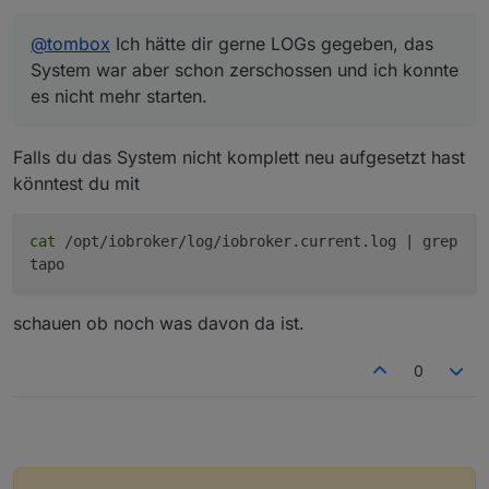
nicht eingesteckt, also nicht online. 2 waren
eingesteckt.
@
tombox
Ich hätte dir gerne LOGs gegeben, das
Bemerkt hatte ich das Problem auch erst, als ich
gesehen hatte, dass sich die Steckdosen nicht
System war aber schon zerschossen und ich konnte
einschalteten.
es nicht mehr starten.
Ich wollte dann zum Testen manuell den Datenpunkt
"remote" auf "true" setzen, damit sich die Dose
einschaltet, das funktionierte aber auch nicht mehr. Er
Falls du das System nicht komplett neu aufgesetzt hast
hatte dann auch einen Fehler, aber den Wortlaut kann
könntest du mit
ich dir leider auch nicht sagen. Es war aber nicht der
Fehler, wie bei
@
mrbungle64
cat
/opt/iobroker/log/iobroker.current.log | grep
tapo
schauen ob noch was davon da ist.
0