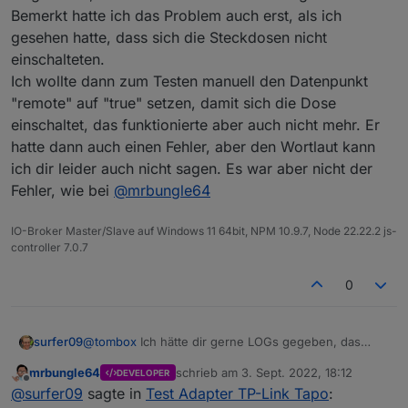
Bemerkt hatte ich das Problem auch erst, als ich
gesehen hatte, dass sich die Steckdosen nicht
einschalteten.
Ich wollte dann zum Testen manuell den Datenpunkt
"remote" auf "true" setzen, damit sich die Dose
einschaltet, das funktionierte aber auch nicht mehr. Er
hatte dann auch einen Fehler, aber den Wortlaut kann
ich dir leider auch nicht sagen. Es war aber nicht der
Fehler, wie bei
@
mrbungle64
IO-Broker Master/Slave auf Windows 11 64bit, NPM 10.9.7, Node 22.22.2 js-
controller 7.0.7
0
surfer09
@
tombox
Ich hätte dir gerne LOGs gegeben, das
System war aber schon zerschossen und ich konnte
mrbungle64
schrieb am
3. Sept. 2022, 18:12
DEVELOPER
es nicht mehr starten.
zuletzt editiert von
Offline
@
surfer09
sagte in
Test Adapter TP-Link Tapo
:
Was ich sicher sagen kann: Es war eine Steckdose