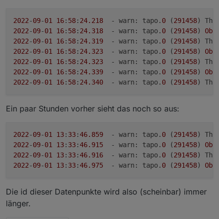
Loginablauf:
Die Tapo App Zugangsdaten eingeben
2022
-
09
-
01
16
:
58
:
24.218
  - warn: tapo.
0
 (
291458
) Thi
Steuern
2022
-
09
-
01
16
:
58
:
24.318
  - warn: tapo.
0
 (
291458
) 
Obj
tapo.0.id.remote auf true setzen steuert den
2022
-
09
-
01
16
:
58
:
24.319
  - warn: tapo.
0
 (
291458
) Thi
jeweiligen Befehl
Steckdose und Kamerasteuerung aktivieren
2022
-
09
-
01
16
:
58
:
24.323
  - warn: tapo.
0
 (
291458
) 
Obj
2022
-
09
-
01
16
:
58
:
24.323
  - warn: tapo.
0
 (
291458
) Thi
2022
-
09
-
01
16
:
58
:
24.339
  - warn: tapo.
0
 (
291458
) 
Obj
2022
-
09
-
01
16
:
58
:
24.340
  - warn: tapo.
0
 (
291458
) Thi
Ein paar Stunden vorher sieht das noch so aus:
2022
-
09
-
01
13
:
33
:
46.859
  - warn: tapo.
0
 (
291458
) Thi
2022
-
09
-
01
13
:
33
:
46.915
  - warn: tapo.
0
 (
291458
) 
Obj
2022
-
09
-
01
13
:
33
:
46.916
  - warn: tapo.
0
 (
291458
) Thi
2022
-
09
-
01
13
:
33
:
46.975
  - warn: tapo.
0
 (
291458
) 
Obj
Die id dieser Datenpunkte wird also (scheinbar) immer
länger.