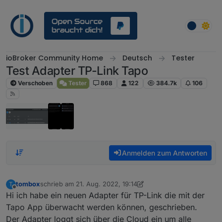
Weiter zum Inhalt
ioBroker Community Home
Deutsch
Tester
Test Adapter TP-Link Tapo
Verschoben
Tester
868
122
384.7k
106
Anmelden zum Antworten
tombox
schrieb am
21. Aug. 2022, 19:14
T
zuletzt editiert von tombox
Offline
Hi ich habe ein neuen Adapter für TP-Link die mit der
Tapo App überwacht werden können, geschrieben.
Der Adapter loggt sich über die Cloud ein um alle