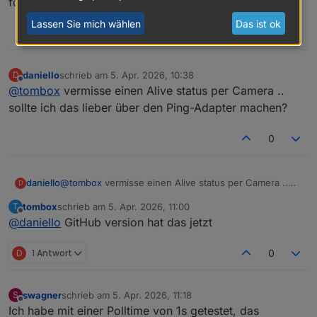
fokussiert auf
alarm_type
ich werde mal 1s testen
einfach austesten ob 1sek geht. man kann auch 0.5
sek einstellen
Lassen Sie mich wählen
Das ist ok
0
daniello
schrieb am
5. Apr. 2026, 10:38
D
zuletzt editiert von
Offline
@
tombox
vermisse einen Alive status per Camera ..
sollte ich das lieber über den Ping-Adapter machen?
0
daniello
@
tombox
vermisse einen Alive status per Camera ..
D
sollte ich das lieber über den Ping-Adapter machen?
tombox
schrieb am
5. Apr. 2026, 11:00
T
zuletzt editiert von
Offline
@
daniello
GitHub version hat das jetzt
D
1 Antwort
0
swagner
schrieb am
5. Apr. 2026, 11:18
S
zuletzt editiert von
Offline
Ich habe mit einer Polltime von 1s getestet, das