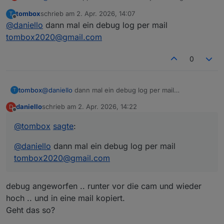
Bin vor die Kamera gelaufen .. app meldet Person
tombox
schrieb am
2. Apr. 2026, 14:07
T
erkannt .. trotzdem nur Nullen.
zuletzt editiert von
Offline
@
daniello
dann mal ein debug log per mail
tombox2020@gmail.com
0
tombox
@
daniello
dann mal ein debug log per mail
T
tombox2020@gmail.com
daniello
schrieb am
2. Apr. 2026, 14:22
D
zuletzt editiert von
Offline
@
tombox
sagte
:
@
daniello
dann mal ein debug log per mail
tombox2020@gmail.com
debug angeworfen .. runter vor die cam und wieder
hoch .. und in eine mail kopiert.
Geht das so?