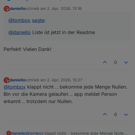
daniello
schrieb am
2. Apr. 2026, 13:16
D
zuletzt editiert von
Offline
@
tombox
sagte
:
@
daniello
Liste ist jetzt in der Readme
Perfekt! Vielen Dank!
0
daniello
schrieb am
2. Apr. 2026, 13:27
D
zuletzt editiert von
Offline
@
tombox
klappt nicht .. bekomme jede Menge Nullen.
Bin vor die Kamera gelaufen .. app meldet Person
erkannt .. trotzdem nur Nullen.
0
daniello
@
tombox
klappt nicht .. bekomme jede Menge Nullen.
D