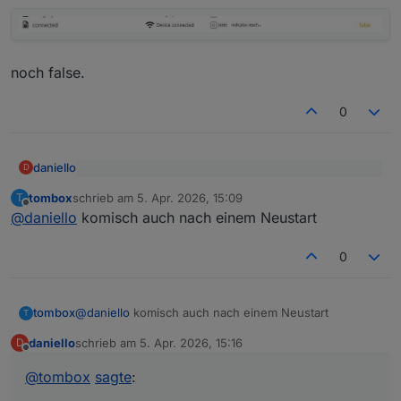
noch false.
0
daniello
D
@
tombox
sagte
:
tombox
schrieb am
5. Apr. 2026, 15:09
T
zuletzt editiert von
Offline
Nur drübergebügelt:
@
daniello
installier nochmal
@
daniello
komisch auch nach einem Neustart
0
noch false.
tombox
@
daniello
komisch auch nach einem Neustart
T
daniello
schrieb am
5. Apr. 2026, 15:16
D
zuletzt editiert von
Offline
@
tombox
sagte
: