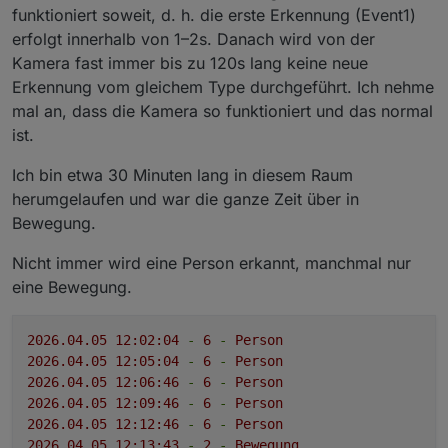
funktioniert soweit, d. h. die erste Erkennung (Event1)
erfolgt innerhalb von 1–2s. Danach wird von der
Kamera fast immer bis zu 120s lang keine neue
Erkennung vom gleichem Type durchgeführt. Ich nehme
mal an, dass die Kamera so funktioniert und das normal
ist.
Ich bin etwa 30 Minuten lang in diesem Raum
herumgelaufen und war die ganze Zeit über in
Bewegung.
Nicht immer wird eine Person erkannt, manchmal nur
eine Bewegung.
2026.04
.05
12
:02:04
-
6
-
Person
2026.04
.05
12
:05:04
-
6
-
Person
2026.04
.05
12
:06:46
-
6
-
Person
2026.04
.05
12
:09:46
-
6
-
Person
2026.04
.05
12
:12:46
-
6
-
Person
2026.04
.05
12
:13:43
-
2
-
Bewegung