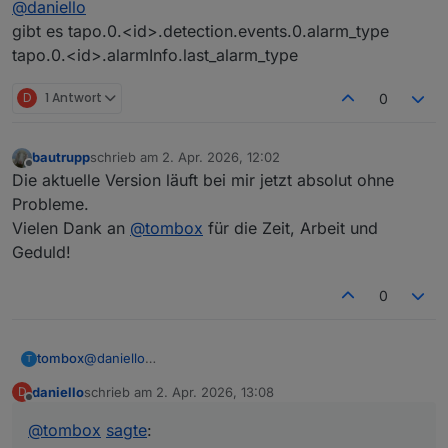
@
daniello
Es scheint keine Differenzierung zu geben zwischen
Bewegungsalarm und Personenerkennung.
gibt es tapo.0.<id>.detection.events.0.alarm_type
Aktive/Inaktive ist klar .. aber das bezieht sich ja nur
tapo.0.<id>.alarmInfo.last_alarm_type
auf die Funktion.
Wie gesagt .. mit low priority.
D
1 Antwort
0
bautrupp
schrieb am
2. Apr. 2026, 12:02
zuletzt editiert von
Offline
Die aktuelle Version läuft bei mir jetzt absolut ohne
Probleme.
Vielen Dank an
@
tombox
für die Zeit, Arbeit und
Geduld!
0
tombox
@
daniello
T
gibt es tapo.0.<id>.detection.events.0.alarm_type
daniello
schrieb am
2. Apr. 2026, 13:08
D
tapo.0.<id>.alarmInfo.last_alarm_type
zuletzt editiert von
Offline
@
tombox
sagte
: