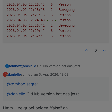
2026.04
.05
12
:16:43
-
6
-
Person
2026.04
.05
12
:18:13
-
2
-
Bewegung
2026.04
.05
12
:21:13
-
6
-
Person
2026.04
.05
12
:24:43
-
6
-
Person
2026.04
.05
12
:26:41
-
2
-
Bewegung
2026.04
.05
12
:29:41
-
6
-
Person
2026.04
.05
12
:32:41
-
6
-
Person
0
tombox
@
daniello
GitHub version hat das jetzt
T
daniello
schrieb am
5. Apr. 2026, 12:02
D
zuletzt editiert von
Offline
@
tombox
sagte
:
@
daniello
GitHub version hat das jetzt
Hmm .. zeigt bei beiden "false" an