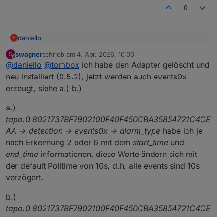
0
daniello
D
@
tombox
sagte
:
swagner
schrieb am
4. Apr. 2026, 10:00
S
zuletzt editiert von
Offline
debug angeworfen .. runter vor die cam und wieder
@
daniello
dann mal ein debug log per mail
@
daniello
@
tombox
ich habe den Adapter gelöscht und
hoch .. und in eine mail kopiert.
tombox2020@gmail.com
neu installiert (0.5.2), jetzt werden auch events0x
Geht das so?
erzeugt, siehe a.) b.)
a.)
tapo.0.8021737BF7902100F40F450CBA35854721C4CE
AA -> detection -> events0x -> alarm_type
habe ich je
nach Erkennung 2 oder 6 mit dem
start_time
und
end_time
informationen, diese Werte ändern sich mit
der default Polltime von 10s, d.h. alle events sind 10s
verzögert.
b.)
tapo.0.8021737BF7902100F40F450CBA35854721C4CE