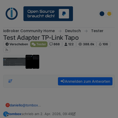
Weiter zum Inhalt
ioBroker Community Home
Deutsch
Tester
Test Adapter TP-Link Tapo
Verschoben
Tester
868
122
388.6k
106
Anmelden zum Antworten
daniello
@
tombox
D
diese stati hatte ich alle gesehen .. was aber suche ist
tombox
schrieb am
2. Apr. 2026, 09:49
T
ein true, wenn eine person erkannt ist.
zuletzt editiert von tombox
4. Feb. 2026, 11:50
Offline