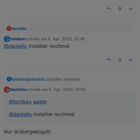
0
daniello
D
@
tombox
sagte
:
tombox
schrieb am
5. Apr. 2026, 13:36
T
zuletzt editiert von
Offline
Hmm .. zeigt bei beiden "false" an
@
daniello
GitHub version hat das jetzt
@
daniello
installier nochmal
0
tombox
@
daniello
installier nochmal
T
daniello
schrieb am
5. Apr. 2026, 13:50
D
zuletzt editiert von
Offline
@
tombox
sagte
:
@
daniello
installier nochmal
Nur drübergebügelt: