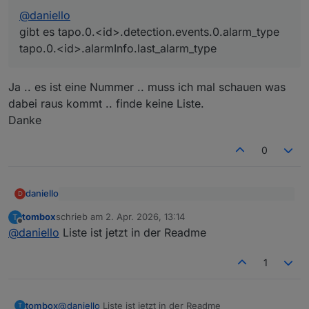
@
daniello
gibt es tapo.0.<id>.detection.events.0.alarm_type
tapo.0.<id>.alarmInfo.last_alarm_type
Ja .. es ist eine Nummer .. muss ich mal schauen was
dabei raus kommt .. finde keine Liste.
Danke
0
daniello
D
@
tombox
sagte
:
tombox
schrieb am
2. Apr. 2026, 13:14
T
zuletzt editiert von
Offline
Ja .. es ist eine Nummer .. muss ich mal schauen was
@
daniello
@
daniello
Liste ist jetzt in der Readme
dabei raus kommt .. finde keine Liste.
gibt es tapo.0.<id>.detection.events.0.alarm_type
Danke
tapo.0.<id>.alarmInfo.last_alarm_type
1
tombox
@
daniello
Liste ist jetzt in der Readme
T