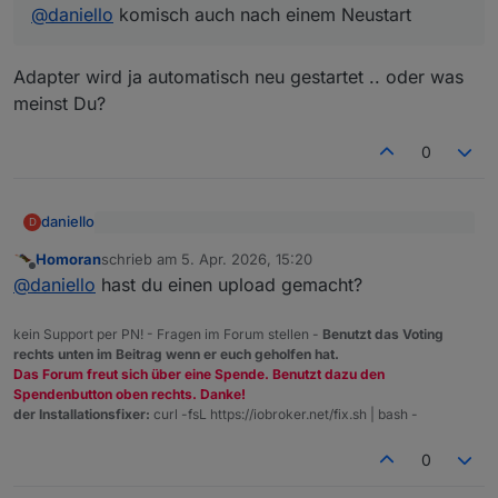
@
daniello
komisch auch nach einem Neustart
Adapter wird ja automatisch neu gestartet .. oder was
meinst Du?
0
daniello
D
@
tombox
sagte
:
Homoran
schrieb am
5. Apr. 2026, 15:20
zuletzt editiert von
Offline
Adapter wird ja automatisch neu gestartet .. oder was
@
daniello
komisch auch nach einem Neustart
@
daniello
hast du einen upload gemacht?
meinst Du?
kein Support per PN! - Fragen im Forum stellen -
Benutzt das Voting
rechts unten im Beitrag wenn er euch geholfen hat.
Das Forum freut sich über eine Spende. Benutzt dazu den
Spendenbutton oben rechts. Danke!
der Installationsfixer:
curl -fsL https://iobroker.net/fix.sh | bash -
0