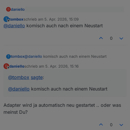
daniello
D
@
tombox
sagte
:
tombox
schrieb am
5. Apr. 2026, 15:09
T
zuletzt editiert von
Offline
Nur drübergebügelt:
@
daniello
installier nochmal
@
daniello
komisch auch nach einem Neustart
0
noch false.
tombox
@
daniello
komisch auch nach einem Neustart
T
daniello
schrieb am
5. Apr. 2026, 15:16
D
zuletzt editiert von
Offline
@
tombox
sagte
:
@
daniello
komisch auch nach einem Neustart
Adapter wird ja automatisch neu gestartet .. oder was
meinst Du?
0