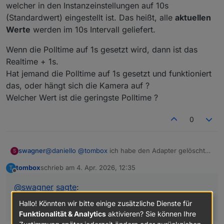
welcher in den Instanzeinstellungen auf 10s
(Standardwert) eingestellt ist. Das heißt, alle
aktuellen
Werte
werden im 10s Intervall geliefert.
Wenn die Polltime auf 1s gesetzt wird, dann ist das
Realtime + 1s.
Hat jemand die Polltime auf 1s gesetzt und funktioniert
das, oder hängt sich die Kamera auf ?
Welcher Wert ist die geringste Polltime ?
0
@
daniello
@
tombox
ich habe den Adapter gelöscht
swagner
S
und neu installiert (0.5.2), jetzt werden auch
tombox
schrieb am
4. Apr. 2026, 12:35
T
events0x erzeugt, siehe a.) b.)
a.)
zuletzt editiert von
Offline
tapo.0.8021737BF7902100F40F450CBA35854721C4C
@
swagner
sagte
:
EAA -> detection -> events0x -> alarm_type
habe ich
b.)
je nach Erkennung 2 oder 6 mit dem
start_time
und
tapo.0.8021737BF7902100F40F450CBA35854721C4C
Hallo! Könnten wir bitte einige zusätzliche Dienste für
alarmInfo -> alarm_type
end_time
informationen, diese Werte ändern sich mit
E7F -> alarmInfo -> alarm_type
ist immer 0 dieser
Die Werte sind Poll Werte mit einem Updateintervall,
Funktionalität & Analytics
aktivieren? Sie können Ihre
der default Polltime von 10s, d.h. alle events sind 10s
Wert ändert sich nicht (der Timestamp ändert sich alle
welcher in den Instanzeinstellungen auf 10s