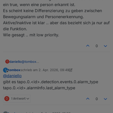
ein true, wenn eine person erkannt ist.
Es scheint keine Differenzierung zu geben zwischen
Bewegungsalarm und Personenerkennung.
Aktive/Inaktive ist klar .. aber das bezieht sich ja nur auf
die Funktion.
Wie gesagt .. mit low priority.
0
daniello
@
tombox
D
diese stati hatte ich alle gesehen .. was aber suche ist
tombox
schrieb am
2. Apr. 2026, 09:49
T
ein true, wenn eine person erkannt ist.
zuletzt editiert von tombox
4. Feb. 2026, 11:50
Offline
@
daniello
Es scheint keine Differenzierung zu geben zwischen
Bewegungsalarm und Personenerkennung.
gibt es tapo.0.<id>.detection.events.0.alarm_type
Aktive/Inaktive ist klar .. aber das bezieht sich ja nur
tapo.0.<id>.alarmInfo.last_alarm_type
auf die Funktion.
Wie gesagt .. mit low priority.
D
1 Antwort
0