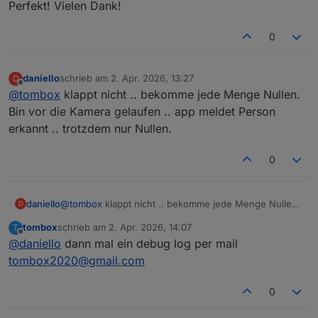
Perfekt! Vielen Dank!
0
daniello
schrieb am
2. Apr. 2026, 13:27
D
zuletzt editiert von
Offline
@
tombox
klappt nicht .. bekomme jede Menge Nullen.
Bin vor die Kamera gelaufen .. app meldet Person
erkannt .. trotzdem nur Nullen.
0
daniello
@
tombox
klappt nicht .. bekomme jede Menge Nullen.
D
Bin vor die Kamera gelaufen .. app meldet Person
tombox
schrieb am
2. Apr. 2026, 14:07
T
erkannt .. trotzdem nur Nullen.
zuletzt editiert von
Offline
@
daniello
dann mal ein debug log per mail
tombox2020@gmail.com
0