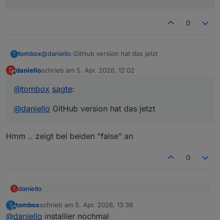
0
tombox
@
daniello
GitHub version hat das jetzt
T
daniello
schrieb am
5. Apr. 2026, 12:02
D
zuletzt editiert von
Offline
@
tombox
sagte
:
@
daniello
GitHub version hat das jetzt
Hmm .. zeigt bei beiden "false" an
0
daniello
D
@
tombox
sagte
:
tombox
schrieb am
5. Apr. 2026, 13:36
T
zuletzt editiert von
Offline
Hmm .. zeigt bei beiden "false" an
@
daniello
GitHub version hat das jetzt
@
daniello
installier nochmal