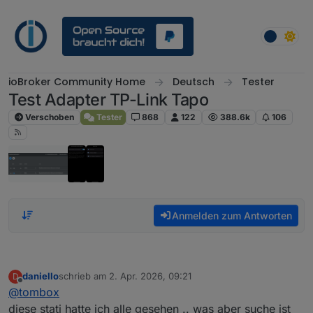
Weiter zum Inhalt
ioBroker Community Home
Deutsch
Tester
Test Adapter TP-Link Tapo
Verschoben
Tester
868
122
388.6k
106
Anmelden zum Antworten
daniello
schrieb am
2. Apr. 2026, 09:21
D
zuletzt editiert von
Offline
@
tombox
diese stati hatte ich alle gesehen .. was aber suche ist