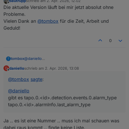
bautrupp
schrieb am
2. Apr. 2026, 12:02
zuletzt editiert von
Offline
Die aktuelle Version läuft bei mir jetzt absolut ohne
Probleme.
Vielen Dank an
@
tombox
für die Zeit, Arbeit und
Geduld!
0
tombox
@
daniello
T
gibt es tapo.0.<id>.detection.events.0.alarm_type
daniello
schrieb am
2. Apr. 2026, 13:08
D
tapo.0.<id>.alarmInfo.last_alarm_type
zuletzt editiert von
Offline
@
tombox
sagte
:
@
daniello
gibt es tapo.0.<id>.detection.events.0.alarm_type
tapo.0.<id>.alarmInfo.last_alarm_type
Ja .. es ist eine Nummer .. muss ich mal schauen was
dabei raus kommt .. finde keine Liste.