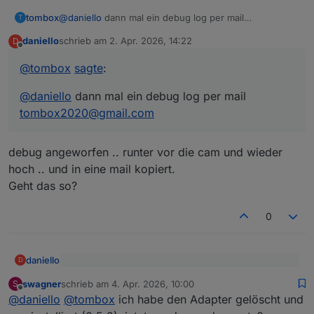
tombox
@
daniello
dann mal ein debug log per mail
T
tombox2020@gmail.com
daniello
schrieb am
2. Apr. 2026, 14:22
D
zuletzt editiert von
Offline
@
tombox
sagte
:
@
daniello
dann mal ein debug log per mail
tombox2020@gmail.com
debug angeworfen .. runter vor die cam und wieder
hoch .. und in eine mail kopiert.
Geht das so?
0
daniello
D
@
tombox
sagte
:
swagner
schrieb am
4. Apr. 2026, 10:00
S
zuletzt editiert von
Offline
debug angeworfen .. runter vor die cam und wieder
@
daniello
dann mal ein debug log per mail
@
daniello
@
tombox
ich habe den Adapter gelöscht und
hoch .. und in eine mail kopiert.
tombox2020@gmail.com