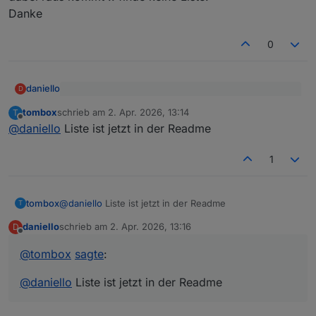
Danke
0
daniello
D
@
tombox
sagte
:
tombox
schrieb am
2. Apr. 2026, 13:14
T
zuletzt editiert von
Offline
Ja .. es ist eine Nummer .. muss ich mal schauen was
@
daniello
@
daniello
Liste ist jetzt in der Readme
dabei raus kommt .. finde keine Liste.
gibt es tapo.0.<id>.detection.events.0.alarm_type
Danke
tapo.0.<id>.alarmInfo.last_alarm_type
1
tombox
@
daniello
Liste ist jetzt in der Readme
T
daniello
schrieb am
2. Apr. 2026, 13:16
D
zuletzt editiert von
Offline
@
tombox
sagte
:
@
daniello
Liste ist jetzt in der Readme