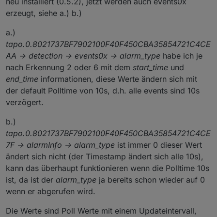
neu installiert (0.5.2), jetzt werden auch events0x
Geht das so?
erzeugt, siehe a.) b.)
a.)
tapo.0.8021737BF7902100F40F450CBA35854721C4CE
AA -> detection -> events0x -> alarm_type
habe ich je
nach Erkennung 2 oder 6 mit dem
start_time
und
end_time
informationen, diese Werte ändern sich mit
der default Polltime von 10s, d.h. alle events sind 10s
verzögert.
b.)
tapo.0.8021737BF7902100F40F450CBA35854721C4CE
7F -> alarmInfo -> alarm_type
ist immer 0 dieser Wert
ändert sich nicht (der Timestamp ändert sich alle 10s),
kann das überhaupt funktionieren wenn die Polltime 10s
ist, da ist der
alarm_type
ja bereits schon wieder auf 0
wenn er abgerufen wird.
Die Werte sind Poll Werte mit einem Updateintervall,