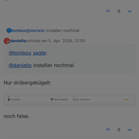
0
tombox
@
daniello
installier nochmal
T
daniello
schrieb am
5. Apr. 2026, 13:50
D
zuletzt editiert von
Offline
@
tombox
sagte
:
@
daniello
installier nochmal
Nur drübergebügelt:
noch false.
0