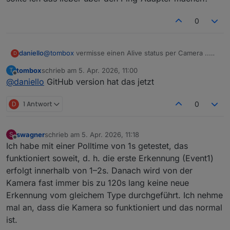
0
daniello
@
tombox
vermisse einen Alive status per Camera ..
D
sollte ich das lieber über den Ping-Adapter machen?
tombox
schrieb am
5. Apr. 2026, 11:00
T
zuletzt editiert von
Offline
@
daniello
GitHub version hat das jetzt
D
1 Antwort
0
swagner
schrieb am
5. Apr. 2026, 11:18
S
zuletzt editiert von
Offline
Ich habe mit einer Polltime von 1s getestet, das
funktioniert soweit, d. h. die erste Erkennung (Event1)
erfolgt innerhalb von 1–2s. Danach wird von der
Kamera fast immer bis zu 120s lang keine neue
Erkennung vom gleichem Type durchgeführt. Ich nehme
mal an, dass die Kamera so funktioniert und das normal
ist.