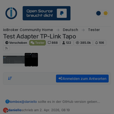
Weiter zum Inhalt
ioBroker Community Home
Deutsch
Tester
Test Adapter TP-Link Tapo
Verschoben
Tester
868
122
385.0k
106
Anmelden zum Antworten
tombox
@
daniello
sollte es in der GitHub version geben
T
Bitte testen ob es geht
daniello
schrieb am
2. Apr. 2026, 08:19
D
zuletzt editiert von
Offline