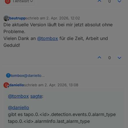
D
1 Antwort
0
bautrupp
schrieb am
2. Apr. 2026, 12:02
zuletzt editiert von
Offline
Die aktuelle Version läuft bei mir jetzt absolut ohne
Probleme.
Vielen Dank an
@
tombox
für die Zeit, Arbeit und
Geduld!
0
tombox
@
daniello
T
gibt es tapo.0.<id>.detection.events.0.alarm_type
daniello
schrieb am
2. Apr. 2026, 13:08
D
tapo.0.<id>.alarmInfo.last_alarm_type
zuletzt editiert von
Offline
@
tombox
sagte
:
@
daniello
gibt es tapo.0.<id>.detection.events.0.alarm_type
tapo.0.<id>.alarmInfo.last_alarm_type