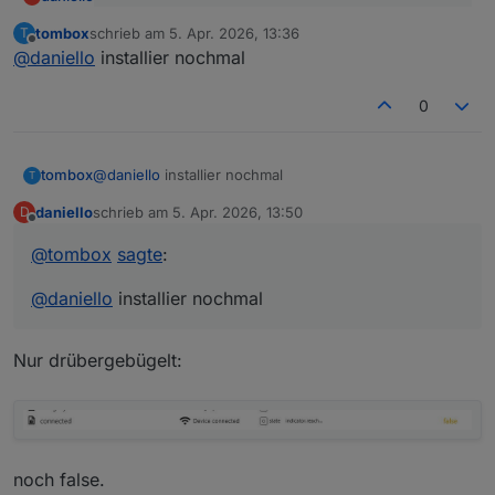
@
tombox
sagte
:
tombox
schrieb am
5. Apr. 2026, 13:36
T
zuletzt editiert von
Offline
Hmm .. zeigt bei beiden "false" an
@
daniello
GitHub version hat das jetzt
@
daniello
installier nochmal
0
tombox
@
daniello
installier nochmal
T
daniello
schrieb am
5. Apr. 2026, 13:50
D
zuletzt editiert von
Offline
@
tombox
sagte
:
@
daniello
installier nochmal
Nur drübergebügelt:
noch false.