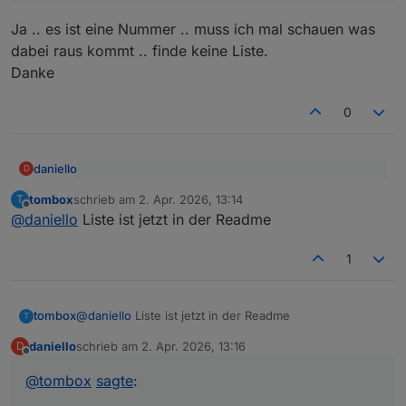
Ja .. es ist eine Nummer .. muss ich mal schauen was
dabei raus kommt .. finde keine Liste.
Danke
0
daniello
D
@
tombox
sagte
:
tombox
schrieb am
2. Apr. 2026, 13:14
T
zuletzt editiert von
Offline
Ja .. es ist eine Nummer .. muss ich mal schauen was
@
daniello
@
daniello
Liste ist jetzt in der Readme
dabei raus kommt .. finde keine Liste.
gibt es tapo.0.<id>.detection.events.0.alarm_type
Danke
tapo.0.<id>.alarmInfo.last_alarm_type
1
tombox
@
daniello
Liste ist jetzt in der Readme
T
daniello
schrieb am
2. Apr. 2026, 13:16
D
zuletzt editiert von
Offline
@
tombox
sagte
: