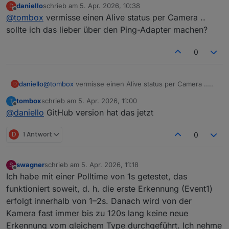
daniello
schrieb am
5. Apr. 2026, 10:38
D
zuletzt editiert von
Offline
@
tombox
vermisse einen Alive status per Camera ..
sollte ich das lieber über den Ping-Adapter machen?
0
daniello
@
tombox
vermisse einen Alive status per Camera ..
D
sollte ich das lieber über den Ping-Adapter machen?
tombox
schrieb am
5. Apr. 2026, 11:00
T
zuletzt editiert von
Offline
@
daniello
GitHub version hat das jetzt
D
1 Antwort
0
swagner
schrieb am
5. Apr. 2026, 11:18
S
zuletzt editiert von
Offline
Ich habe mit einer Polltime von 1s getestet, das
funktioniert soweit, d. h. die erste Erkennung (Event1)
erfolgt innerhalb von 1–2s. Danach wird von der
Kamera fast immer bis zu 120s lang keine neue
Erkennung vom gleichem Type durchgeführt. Ich nehme