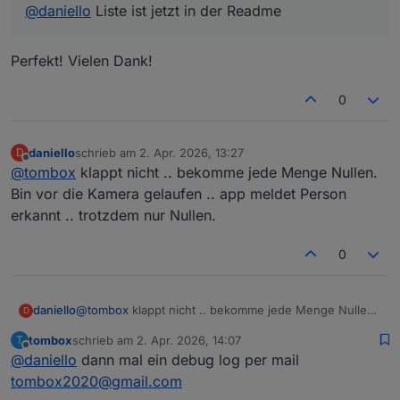
@
daniello
Liste ist jetzt in der Readme
Perfekt! Vielen Dank!
0
daniello
schrieb am
2. Apr. 2026, 13:27
D
zuletzt editiert von
Offline
@
tombox
klappt nicht .. bekomme jede Menge Nullen.
Bin vor die Kamera gelaufen .. app meldet Person
erkannt .. trotzdem nur Nullen.
0
daniello
@
tombox
klappt nicht .. bekomme jede Menge Nullen.
D
Bin vor die Kamera gelaufen .. app meldet Person
tombox
schrieb am
2. Apr. 2026, 14:07
T
erkannt .. trotzdem nur Nullen.
zuletzt editiert von
Offline
@
daniello
dann mal ein debug log per mail
tombox2020@gmail.com