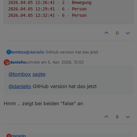
2026.04
.05
12
:26:41
-
2
-
Bewegung
2026.04
.05
12
:29:41
-
6
-
Person
2026.04
.05
12
:32:41
-
6
-
Person
0
tombox
@
daniello
GitHub version hat das jetzt
T
daniello
schrieb am
5. Apr. 2026, 12:02
D
zuletzt editiert von
Offline
@
tombox
sagte
:
@
daniello
GitHub version hat das jetzt
Hmm .. zeigt bei beiden "false" an
0
daniello
D