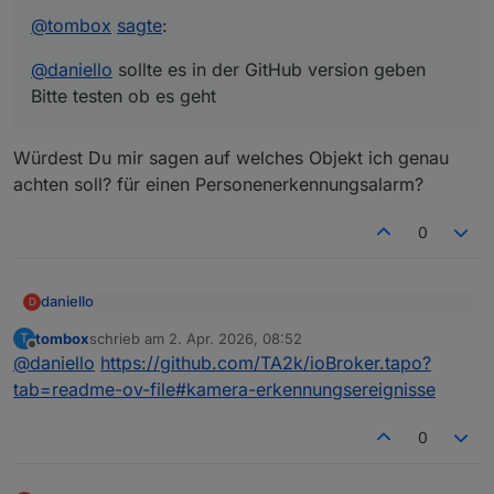
@
tombox
sagte
:
@
daniello
sollte es in der GitHub version geben
Bitte testen ob es geht
Würdest Du mir sagen auf welches Objekt ich genau
achten soll? für einen Personenerkennungsalarm?
0
daniello
D
@
tombox
sagte
:
tombox
schrieb am
2. Apr. 2026, 08:52
T
zuletzt editiert von
Offline
Würdest Du mir sagen auf welches Objekt ich genau
@
daniello
sollte es in der GitHub version geben
@
daniello
https://github.com/TA2k/ioBroker.tapo?
achten soll? für einen Personenerkennungsalarm?
Bitte testen ob es geht
tab=readme-ov-file#kamera-erkennungsereignisse
0