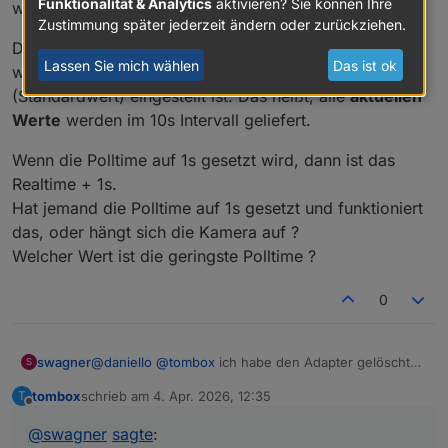
Funktionalität & Analytics
aktivieren? Sie können Ihre
wenn er abgerufen wird.
Zustimmung später jederzeit ändern oder zurückziehen.
Die Werte sind Poll Werte mit einem Updateintervall,
Lassen Sie mich wählen
Das ist ok
welcher in den Instanzeinstellungen auf 10s
(Standardwert) eingestellt ist. Das heißt, alle
aktuellen
Werte
werden im 10s Intervall geliefert.
Wenn die Polltime auf 1s gesetzt wird, dann ist das
Realtime + 1s.
Hat jemand die Polltime auf 1s gesetzt und funktioniert
das, oder hängt sich die Kamera auf ?
Welcher Wert ist die geringste Polltime ?
0
@
daniello
@
tombox
ich habe den Adapter gelöscht
swagner
S
und neu installiert (0.5.2), jetzt werden auch
tombox
schrieb am
4. Apr. 2026, 12:35
T
events0x erzeugt, siehe a.) b.)
a.)
zuletzt editiert von
Offline
tapo.0.8021737BF7902100F40F450CBA35854721C4C
@
swagner
sagte
:
EAA -> detection -> events0x -> alarm_type
habe ich
b.)