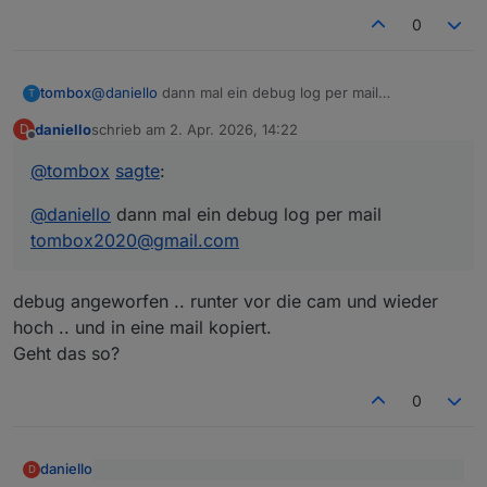
0
tombox
@
daniello
dann mal ein debug log per mail
T
tombox2020@gmail.com
daniello
schrieb am
2. Apr. 2026, 14:22
D
zuletzt editiert von
Offline
@
tombox
sagte
:
@
daniello
dann mal ein debug log per mail
tombox2020@gmail.com
debug angeworfen .. runter vor die cam und wieder
hoch .. und in eine mail kopiert.
Geht das so?
0
daniello
D
@
tombox
sagte
: