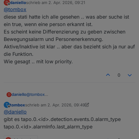
daniello
schrieb am
2. Apr. 2026, 09:21
D
zuletzt editiert von
Offline
@
tombox
diese stati hatte ich alle gesehen .. was aber suche ist
ein true, wenn eine person erkannt ist.
Es scheint keine Differenzierung zu geben zwischen
Bewegungsalarm und Personenerkennung.
Aktive/Inaktive ist klar .. aber das bezieht sich ja nur auf
die Funktion.
Wie gesagt .. mit low priority.
0
daniello
@
tombox
D
diese stati hatte ich alle gesehen .. was aber suche ist
tombox
schrieb am
2. Apr. 2026, 09:49
T
ein true, wenn eine person erkannt ist.
zuletzt editiert von tombox
4. Feb. 2026, 11:50
Offline
@
daniello
Es scheint keine Differenzierung zu geben zwischen
Bewegungsalarm und Personenerkennung.
gibt es tapo.0.<id>.detection.events.0.alarm_type
Aktive/Inaktive ist klar .. aber das bezieht sich ja nur
tapo.0.<id>.alarmInfo.last_alarm_type
auf die Funktion.
Wie gesagt .. mit low priority.