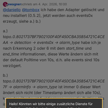
swagner
schrieb am
4. Apr. 2026, 10:00
S
zuletzt editiert von
Offline
debug angeworfen .. runter vor die cam und wieder
@
daniello
dann mal ein debug log per mail
@
daniello
@
tombox
ich habe den Adapter gelöscht und
hoch .. und in eine mail kopiert.
tombox2020@gmail.com
neu installiert (0.5.2), jetzt werden auch events0x
Geht das so?
erzeugt, siehe a.) b.)
a.)
tapo.0.8021737BF7902100F40F450CBA35854721C4CE
AA -> detection -> events0x -> alarm_type
habe ich je
nach Erkennung 2 oder 6 mit dem
start_time
und
end_time
informationen, diese Werte ändern sich mit
der default Polltime von 10s, d.h. alle events sind 10s
verzögert.
b.)
tapo.0.8021737BF7902100F40F450CBA35854721C4CE
7F -> alarmInfo -> alarm_type
ist immer 0 dieser Wert
ändert sich nicht (der Timestamp ändert sich alle 10s),
kann das überhaupt funktionieren wenn die Polltime 10s
ist, da ist der
alarm_type
ja bereits schon wieder auf 0
Hallo! Könnten wir bitte einige zusätzliche Dienste für