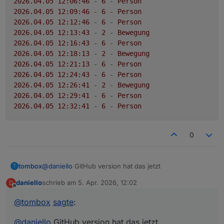
2026.04
.05
12
:06:46
-
6
-
Person
2026.04
.05
12
:09:46
-
6
-
Person
2026.04
.05
12
:12:46
-
6
-
Person
2026.04
.05
12
:13:43
-
2
-
Bewegung
2026.04
.05
12
:16:43
-
6
-
Person
2026.04
.05
12
:18:13
-
2
-
Bewegung
2026.04
.05
12
:21:13
-
6
-
Person
2026.04
.05
12
:24:43
-
6
-
Person
2026.04
.05
12
:26:41
-
2
-
Bewegung
2026.04
.05
12
:29:41
-
6
-
Person
2026.04
.05
12
:32:41
-
6
-
Person
0
tombox
@
daniello
GitHub version hat das jetzt
T
daniello
schrieb am
5. Apr. 2026, 12:02
D
zuletzt editiert von
Offline
@
tombox
sagte
:
@
daniello
GitHub version hat das jetzt