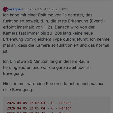
swagner
schrieb am
5. Apr. 2026, 11:18
S
zuletzt editiert von
Offline
Ich habe mit einer Polltime von 1s getestet, das
funktioniert soweit, d. h. die erste Erkennung (Event1)
erfolgt innerhalb von 1–2s. Danach wird von der
Kamera fast immer bis zu 120s lang keine neue
Erkennung vom gleichem Type durchgeführt. Ich nehme
mal an, dass die Kamera so funktioniert und das normal
ist.
Ich bin etwa 30 Minuten lang in diesem Raum
herumgelaufen und war die ganze Zeit über in
Bewegung.
Nicht immer wird eine Person erkannt, manchmal nur
eine Bewegung.
2026.04
.05
12
:02:04
-
6
-
Person
2026.04
.05
12
:05:04
-
6
-
Person