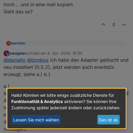
hoch .. und in eine mail kopiert.
Geht das so?
0
daniello
D
@
tombox
sagte
:
swagner
schrieb am
4. Apr. 2026, 10:00
S
zuletzt editiert von
Offline
debug angeworfen .. runter vor die cam und wieder
@
daniello
dann mal ein debug log per mail
@
daniello
@
tombox
ich habe den Adapter gelöscht und
hoch .. und in eine mail kopiert.
tombox2020@gmail.com
neu installiert (0.5.2), jetzt werden auch events0x
Geht das so?
erzeugt, siehe a.) b.)
a.)
tapo.0.8021737BF7902100F40F450CBA35854721C4CE
Hallo! Könnten wir bitte einige zusätzliche Dienste für
AA -> detection -> events0x -> alarm_type
habe ich je
Funktionalität & Analytics
aktivieren? Sie können Ihre
nach Erkennung 2 oder 6 mit dem
start_time
und
Zustimmung später jederzeit ändern oder zurückziehen.
end_time
informationen, diese Werte ändern sich mit
Lassen Sie mich wählen
Das ist ok
der default Polltime von 10s, d.h. alle events sind 10s
verzögert.