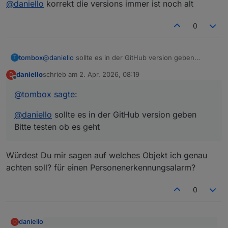
@
daniello
korrekt die versions immer ist noch alt
0
tombox
@
daniello
sollte es in der GitHub version geben
T
Bitte testen ob es geht
daniello
schrieb am
2. Apr. 2026, 08:19
D
zuletzt editiert von
Offline
@
tombox
sagte
:
@
daniello
sollte es in der GitHub version geben
Bitte testen ob es geht
Würdest Du mir sagen auf welches Objekt ich genau
achten soll? für einen Personenerkennungsalarm?
0
daniello
D