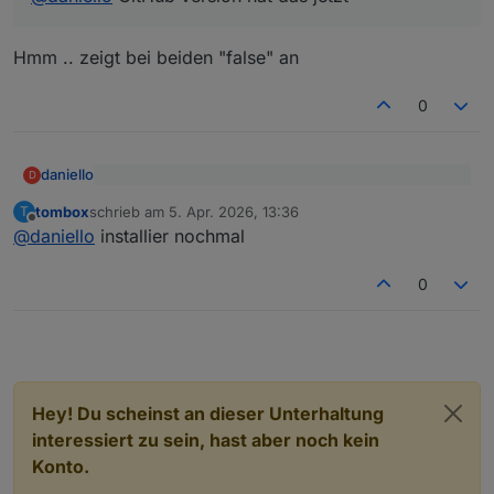
Hmm .. zeigt bei beiden "false" an
0
daniello
D
@
tombox
sagte
:
tombox
schrieb am
5. Apr. 2026, 13:36
T
zuletzt editiert von
Offline
Hmm .. zeigt bei beiden "false" an
@
daniello
GitHub version hat das jetzt
@
daniello
installier nochmal
0
Hey! Du scheinst an dieser Unterhaltung
interessiert zu sein, hast aber noch kein
Konto.