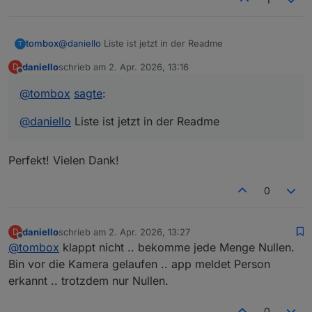
tombox
@
daniello
Liste ist jetzt in der Readme
T
daniello
schrieb am
2. Apr. 2026, 13:16
D
zuletzt editiert von
Offline
@
tombox
sagte
:
@
daniello
Liste ist jetzt in der Readme
Perfekt! Vielen Dank!
0
daniello
schrieb am
2. Apr. 2026, 13:27
D
zuletzt editiert von
Offline
@
tombox
klappt nicht .. bekomme jede Menge Nullen.
Bin vor die Kamera gelaufen .. app meldet Person
erkannt .. trotzdem nur Nullen.
0