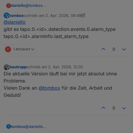
daniello
@
tombox
D
diese stati hatte ich alle gesehen .. was aber suche ist
tombox
schrieb am
2. Apr. 2026, 09:49
T
ein true, wenn eine person erkannt ist.
zuletzt editiert von tombox
4. Feb. 2026, 11:50
Offline
@
daniello
Es scheint keine Differenzierung zu geben zwischen
Bewegungsalarm und Personenerkennung.
gibt es tapo.0.<id>.detection.events.0.alarm_type
Aktive/Inaktive ist klar .. aber das bezieht sich ja nur
tapo.0.<id>.alarmInfo.last_alarm_type
auf die Funktion.
Wie gesagt .. mit low priority.
D
1 Antwort
0
bautrupp
schrieb am
2. Apr. 2026, 12:02
zuletzt editiert von
Offline
Die aktuelle Version läuft bei mir jetzt absolut ohne
Probleme.
Vielen Dank an
@
tombox
für die Zeit, Arbeit und
Geduld!
0
tombox
@
daniello
T
gibt es tapo.0.<id>.detection.events.0.alarm_type