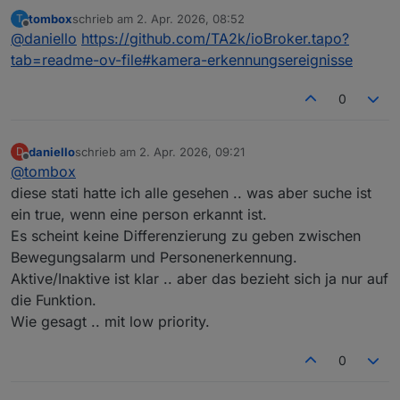
@
tombox
sagte
:
tombox
schrieb am
2. Apr. 2026, 08:52
T
zuletzt editiert von
Offline
Würdest Du mir sagen auf welches Objekt ich genau
@
daniello
sollte es in der GitHub version geben
@
daniello
https://github.com/TA2k/ioBroker.tapo?
achten soll? für einen Personenerkennungsalarm?
Bitte testen ob es geht
tab=readme-ov-file#kamera-erkennungsereignisse
0
daniello
schrieb am
2. Apr. 2026, 09:21
D
zuletzt editiert von
Offline
@
tombox
diese stati hatte ich alle gesehen .. was aber suche ist
ein true, wenn eine person erkannt ist.
Es scheint keine Differenzierung zu geben zwischen
Bewegungsalarm und Personenerkennung.
Aktive/Inaktive ist klar .. aber das bezieht sich ja nur auf
die Funktion.
Wie gesagt .. mit low priority.
0