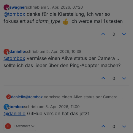
@
swagner
sagte
:
swagner
schrieb am
5. Apr. 2026, 07:20
S
zuletzt editiert von
Offline
is die konfiguration des sirenen types deiner Kamera
alarmInfo -> alarm_type
@
tombox
danke für die Klarstellung, ich war so
hat nichts mit event alarm_typ zu tun
fokussiert auf
alarm_type
ich werde mal 1s testen
einfach austesten ob 1sek geht. man kann auch 0.5
sek einstellen
0
daniello
schrieb am
5. Apr. 2026, 10:38
D
zuletzt editiert von
Offline
@
tombox
vermisse einen Alive status per Camera ..
sollte ich das lieber über den Ping-Adapter machen?
0
daniello
@
tombox
vermisse einen Alive status per Camera ..
D
sollte ich das lieber über den Ping-Adapter machen?
tombox
schrieb am
5. Apr. 2026, 11:00
T
zuletzt editiert von
Offline
@
daniello
GitHub version hat das jetzt
D
1 Antwort
0