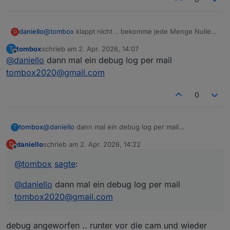
daniello
@
tombox
klappt nicht .. bekomme jede Menge Nullen.
D
Bin vor die Kamera gelaufen .. app meldet Person
tombox
schrieb am
2. Apr. 2026, 14:07
T
erkannt .. trotzdem nur Nullen.
zuletzt editiert von
Offline
@
daniello
dann mal ein debug log per mail
tombox2020@gmail.com
0
tombox
@
daniello
dann mal ein debug log per mail
T
tombox2020@gmail.com
daniello
schrieb am
2. Apr. 2026, 14:22
D
zuletzt editiert von
Offline
@
tombox
sagte
:
@
daniello
dann mal ein debug log per mail
tombox2020@gmail.com
debug angeworfen .. runter vor die cam und wieder