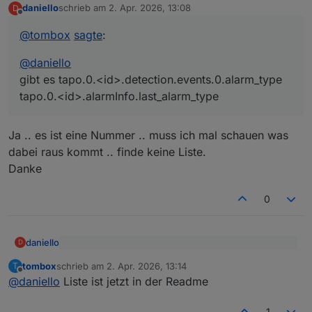
daniello
schrieb am
2. Apr. 2026, 13:08
D
tapo.0.<id>.alarmInfo.last_alarm_type
zuletzt editiert von
Offline
@
tombox
sagte
:
@
daniello
gibt es tapo.0.<id>.detection.events.0.alarm_type
tapo.0.<id>.alarmInfo.last_alarm_type
Ja .. es ist eine Nummer .. muss ich mal schauen was
dabei raus kommt .. finde keine Liste.
Danke
0
daniello
D
@
tombox
sagte
:
tombox
schrieb am
2. Apr. 2026, 13:14
T
zuletzt editiert von
Offline
Ja .. es ist eine Nummer .. muss ich mal schauen was
@
daniello
@
daniello
Liste ist jetzt in der Readme
dabei raus kommt .. finde keine Liste.
gibt es tapo.0.<id>.detection.events.0.alarm_type
Danke
tapo.0.<id>.alarmInfo.last_alarm_type
1