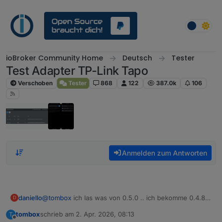
Weiter zum Inhalt
ioBroker Community Home
Deutsch
Tester
Test Adapter TP-Link Tapo
Verschoben
Tester
868
122
387.0k
106
Anmelden zum Antworten
daniello
@
tombox
ich las was von 0.5.0 .. ich bekomme 0.4.8.
D
Korrekt so?
tombox
schrieb am
2. Apr. 2026, 08:13
T
zuletzt editiert von
Offline