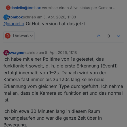
daniello
@
tombox
vermisse einen Alive status per Camera ..
D
sollte ich das lieber über den Ping-Adapter machen?
tombox
schrieb am
5. Apr. 2026, 11:00
T
zuletzt editiert von
Offline
@
daniello
GitHub version hat das jetzt
D
1 Antwort
0
swagner
schrieb am
5. Apr. 2026, 11:18
S
zuletzt editiert von
Offline
Ich habe mit einer Polltime von 1s getestet, das
funktioniert soweit, d. h. die erste Erkennung (Event1)
erfolgt innerhalb von 1–2s. Danach wird von der
Kamera fast immer bis zu 120s lang keine neue
Erkennung vom gleichem Type durchgeführt. Ich nehme
mal an, dass die Kamera so funktioniert und das normal
ist.
Ich bin etwa 30 Minuten lang in diesem Raum
herumgelaufen und war die ganze Zeit über in
Bewegung.