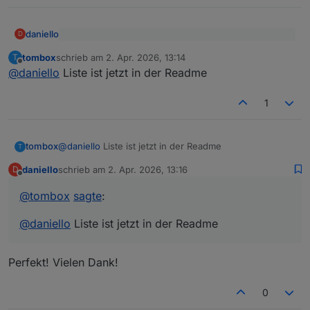
daniello
D
@
tombox
sagte
:
tombox
schrieb am
2. Apr. 2026, 13:14
T
zuletzt editiert von
Offline
Ja .. es ist eine Nummer .. muss ich mal schauen was
@
daniello
@
daniello
Liste ist jetzt in der Readme
dabei raus kommt .. finde keine Liste.
gibt es tapo.0.<id>.detection.events.0.alarm_type
Danke
tapo.0.<id>.alarmInfo.last_alarm_type
1
tombox
@
daniello
Liste ist jetzt in der Readme
T
daniello
schrieb am
2. Apr. 2026, 13:16
D
zuletzt editiert von
Offline
@
tombox
sagte
:
@
daniello
Liste ist jetzt in der Readme
Perfekt! Vielen Dank!
0