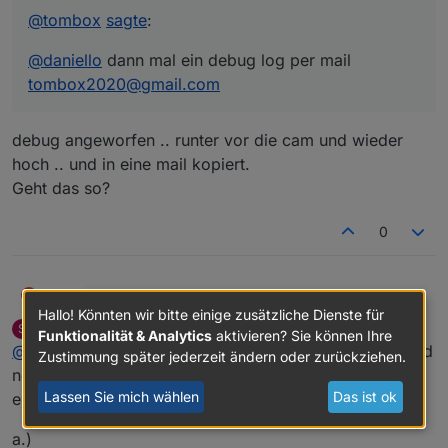
@
tombox
sagte
:
@
daniello
dann mal ein debug log per mail
tombox2020@gmail.com
debug angeworfen .. runter vor die cam und wieder
hoch .. und in eine mail kopiert.
Geht das so?
0
daniello
D
@
tombox
sagte
:
Hallo! Könnten wir bitte einige zusätzliche Dienste für
swagner
schrieb am
4. Apr. 2026, 10:00
S
Funktionalität & Analytics
aktivieren? Sie können Ihre
zuletzt editiert von
Offline
debug angeworfen .. runter vor die cam und wieder
@
daniello
dann mal ein debug log per mail
@
daniello
@
tombox
ich habe den Adapter gelöscht und
Zustimmung später jederzeit ändern oder zurückziehen.
hoch .. und in eine mail kopiert.
tombox2020@gmail.com
neu installiert (0.5.2), jetzt werden auch events0x
Geht das so?
Lassen Sie mich wählen
Das ist ok
erzeugt, siehe a.) b.)
a.)