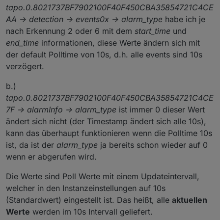
tapo.0.8021737BF7902100F40F450CBA35854721C4CE
AA -> detection -> events0x -> alarm_type
habe ich je
nach Erkennung 2 oder 6 mit dem
start_time
und
end_time
informationen, diese Werte ändern sich mit
der default Polltime von 10s, d.h. alle events sind 10s
verzögert.
b.)
tapo.0.8021737BF7902100F40F450CBA35854721C4CE
7F -> alarmInfo -> alarm_type
ist immer 0 dieser Wert
ändert sich nicht (der Timestamp ändert sich alle 10s),
kann das überhaupt funktionieren wenn die Polltime 10s
ist, da ist der
alarm_type
ja bereits schon wieder auf 0
wenn er abgerufen wird.
Die Werte sind Poll Werte mit einem Updateintervall,
welcher in den Instanzeinstellungen auf 10s
(Standardwert) eingestellt ist. Das heißt, alle
aktuellen
Werte
werden im 10s Intervall geliefert.