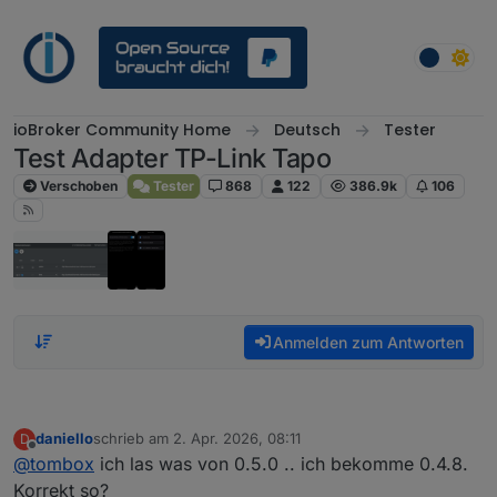
Weiter zum Inhalt
ioBroker Community Home
Deutsch
Tester
Test Adapter TP-Link Tapo
Verschoben
Tester
868
122
386.9k
106
Anmelden zum Antworten
daniello
schrieb am
2. Apr. 2026, 08:11
D
zuletzt editiert von
Offline
@
tombox
ich las was von 0.5.0 .. ich bekomme 0.4.8.
Korrekt so?