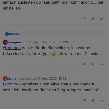
Welcher Wert ist die geringste Polltime ?
einfach austesten ob 1sek geht. man kann auch 0.5 sek
einstellen
0
tombox
T
@
swagner
sagte
:
swagner
schrieb am
5. Apr. 2026, 07:20
S
zuletzt editiert von
Offline
is die konfiguration des sirenen types deiner Kamera
alarmInfo -> alarm_type
@
tombox
danke für die Klarstellung, ich war so
hat nichts mit event alarm_typ zu tun
fokussiert auf
alarm_type
ich werde mal 1s testen
einfach austesten ob 1sek geht. man kann auch 0.5
sek einstellen
0
daniello
schrieb am
5. Apr. 2026, 10:38
D
zuletzt editiert von
Offline
@
tombox
vermisse einen Alive status per Camera ..
sollte ich das lieber über den Ping-Adapter machen?
0