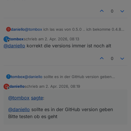
0
daniello
@
tombox
ich las was von 0.5.0 .. ich bekomme 0.4.8.
D
Korrekt so?
tombox
schrieb am
2. Apr. 2026, 08:13
T
zuletzt editiert von
Offline
@
daniello
korrekt die versions immer ist noch alt
0
tombox
@
daniello
sollte es in der GitHub version geben
T
Bitte testen ob es geht
daniello
schrieb am
2. Apr. 2026, 08:19
D
zuletzt editiert von
Offline
@
tombox
sagte
:
@
daniello
sollte es in der GitHub version geben
Bitte testen ob es geht