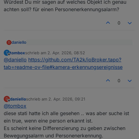
Würdest Du mir sagen auf welches Objekt ich genau
achten soll? für einen Personenerkennungsalarm?
0
daniello
D
@
tombox
sagte
:
tombox
schrieb am
2. Apr. 2026, 08:52
T
zuletzt editiert von
Offline
Würdest Du mir sagen auf welches Objekt ich genau
@
daniello
sollte es in der GitHub version geben
@
daniello
https://github.com/TA2k/ioBroker.tapo?
achten soll? für einen Personenerkennungsalarm?
Bitte testen ob es geht
tab=readme-ov-file#kamera-erkennungsereignisse
0
daniello
schrieb am
2. Apr. 2026, 09:21
D
zuletzt editiert von
Offline
@
tombox
diese stati hatte ich alle gesehen .. was aber suche ist
ein true, wenn eine person erkannt ist.
Es scheint keine Differenzierung zu geben zwischen
Bewegungsalarm und Personenerkennung.