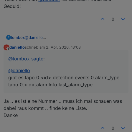
Geduld!
0
tombox
@
daniello
T
gibt es tapo.0.<id>.detection.events.0.alarm_type
daniello
schrieb am
2. Apr. 2026, 13:08
D
tapo.0.<id>.alarmInfo.last_alarm_type
zuletzt editiert von
Offline
@
tombox
sagte
:
@
daniello
gibt es tapo.0.<id>.detection.events.0.alarm_type
tapo.0.<id>.alarmInfo.last_alarm_type
Ja .. es ist eine Nummer .. muss ich mal schauen was
dabei raus kommt .. finde keine Liste.
Danke
0