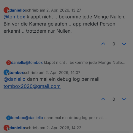
daniello
schrieb am
2. Apr. 2026, 13:27
D
zuletzt editiert von
Offline
@
tombox
klappt nicht .. bekomme jede Menge Nullen.
Bin vor die Kamera gelaufen .. app meldet Person
erkannt .. trotzdem nur Nullen.
0
daniello
@
tombox
klappt nicht .. bekomme jede Menge Nullen.
D
Bin vor die Kamera gelaufen .. app meldet Person
tombox
schrieb am
2. Apr. 2026, 14:07
T
erkannt .. trotzdem nur Nullen.
zuletzt editiert von
Offline
@
daniello
dann mal ein debug log per mail
tombox2020@gmail.com
0
tombox
@
daniello
dann mal ein debug log per mail
T
tombox2020@gmail.com
daniello
schrieb am
2. Apr. 2026, 14:22
D
zuletzt editiert von
Offline