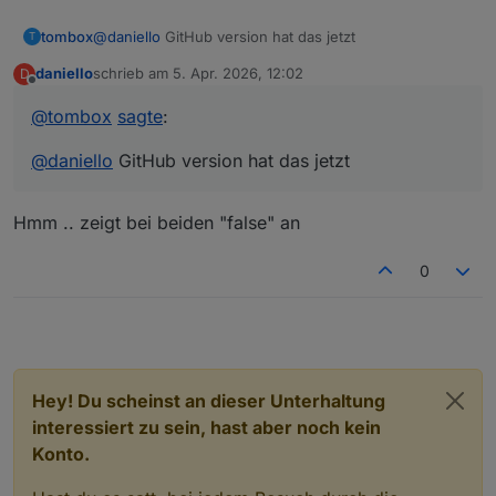
tombox
@
daniello
GitHub version hat das jetzt
T
daniello
schrieb am
5. Apr. 2026, 12:02
D
zuletzt editiert von
Offline
@
tombox
sagte
:
@
daniello
GitHub version hat das jetzt
Hmm .. zeigt bei beiden "false" an
0
Hey! Du scheinst an dieser Unterhaltung
interessiert zu sein, hast aber noch kein
Konto.