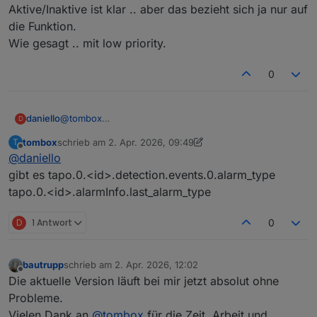
Aktive/Inaktive ist klar .. aber das bezieht sich ja nur auf
die Funktion.
Wie gesagt .. mit low priority.
0
daniello
@
tombox
D
diese stati hatte ich alle gesehen .. was aber suche ist
tombox
schrieb am
2. Apr. 2026, 09:49
T
ein true, wenn eine person erkannt ist.
zuletzt editiert von tombox
4. Feb. 2026, 11:50
Offline
@
daniello
Es scheint keine Differenzierung zu geben zwischen
Bewegungsalarm und Personenerkennung.
gibt es tapo.0.<id>.detection.events.0.alarm_type
Aktive/Inaktive ist klar .. aber das bezieht sich ja nur
tapo.0.<id>.alarmInfo.last_alarm_type
auf die Funktion.
Wie gesagt .. mit low priority.
D
1 Antwort
0
bautrupp
schrieb am
2. Apr. 2026, 12:02
zuletzt editiert von
Offline
Die aktuelle Version läuft bei mir jetzt absolut ohne
Probleme.
Vielen Dank an
@
tombox
für die Zeit, Arbeit und