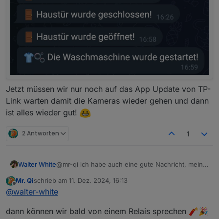
Instanzen wechseln und bei dem Tapo Adapter die
logstuffe auf Debug setzen der adapter wird neu
gestartet. danach einfach die states bedienen die man
steuern will. Status werte lassen sich schreibgeschützt
auch änder hierzu aber den wert bestätigen, das soll zur
folge haben das der Adapter den wert vergleicht und
zurück setzt.
Jetzt müssen wir nur noch auf das App Update von TP-
Link warten damit die Kameras wieder gehen und dann
ist alles wieder gut!
2 Antworten
1
Walter White
@mr-qi ich habe auch eine gute Nachricht, meine
Frau hat gerade eine Waschmaschine
Mr. Qi
schrieb am
11. Dez. 2024, 16:13
angeschmissen und anscheinend hat das
zuletzt editiert von
Offline
@
walter-white
komplette neu machen in der App und mit der
neuesten Beta das Problem mit der Steckdose
dann können wir bald von einem Relais sprechen 🧨🎉
behoben!