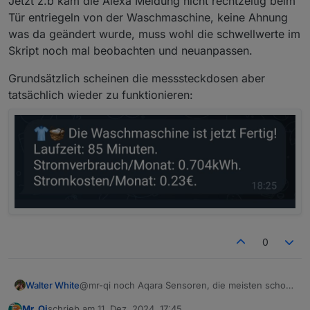
Jetzt z.b kam die Alexa Meldung nicht rechtzeitig beim
Tür entriegeln von der Waschmaschine, keine Ahnung
was da geändert wurde, muss wohl die schwellwerte im
Skript noch mal beobachten und neuanpassen.
Grundsätzlich scheinen die messsteckdosen aber
tatsächlich wieder zu funktionieren:
0
@mr-qi noch Aqara Sensoren, die meisten schon
Walter White
sehr alt, da haben sie noch 8€ gekostet, es sind
Mr. Qi
schrieb am
11. Dez. 2024, 17:45