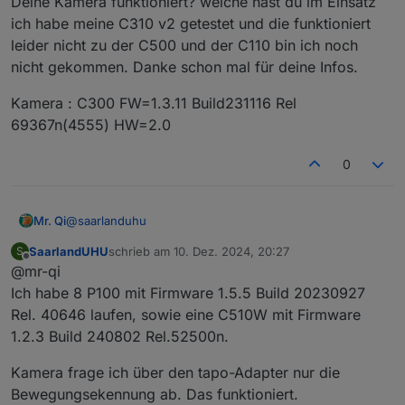
Deine Kamera funktioniert? welche hast du im Einsatz
ich habe meine C310 v2 getestet und die funktioniert
leider nicht zu der C500 und der C110 bin ich noch
nicht gekommen. Danke schon mal für deine Infos.
Kamera : C300 FW=1.3.11 Build231116 Rel
69367n(4555) HW=2.0
0
@
saarlanduhu
Mr. Qi
SaarlandUHU
schrieb am
10. Dez. 2024, 20:27
S
Schön zu hören das sich hier was bewegt würde es dir
zuletzt editiert von
Offline
@mr-qi
was ausmachen deine Geräte mit HW und FW auf zu
listen?
Das man mal einen flow erkennt welche Geräte mit
Ich habe 8 P100 mit Firmware 1.5.5 Build 20230927
welcher Version funktionieren!
Rel. 40646 laufen, sowie eine C510W mit Firmware
Ich sehe in deinem vorletzten Post das deine P100 nicht
1.2.3 Build 240802 Rel.52500n.
mehr gelaufen sind wahrscheinlich auch mit der selben
FW und HW aus meinem post:
Aber schön das die mit der Beta 8 wieder laufen 👍
Kamera frage ich über den tapo-Adapter nur die
Plug : P100 FW=1.5.5 Build 20230927 Rel 40646
Bewegungsekennung ab. Das funktioniert.
HW=1.20
Deine Kamera funktioniert? welche hast du im Einsatz