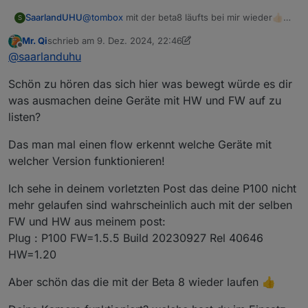
SaarlandUHU
@
tombox
mit der beta8 läufts bei mir wieder👍🏻
S
Danke🙏
Mr. Qi
schrieb am
9. Dez. 2024, 22:46
zuletzt editiert von Mr. Qi
12. Sept. 2024, 23:48
Offline
@
saarlanduhu
Schön zu hören das sich hier was bewegt würde es dir
was ausmachen deine Geräte mit HW und FW auf zu
listen?
Das man mal einen flow erkennt welche Geräte mit
welcher Version funktionieren!
Ich sehe in deinem vorletzten Post das deine P100 nicht
mehr gelaufen sind wahrscheinlich auch mit der selben
FW und HW aus meinem post:
Plug : P100 FW=1.5.5 Build 20230927 Rel 40646
HW=1.20
Aber schön das die mit der Beta 8 wieder laufen 👍