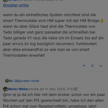
aber gerade HomeMatic IP Sensoren auf dem
Gesendet wird mir das ganze als stille Logfile an
zuletzt editiert von
Offline
@
walter-white
Weg, hoffe damit kann ich die dann komplett
Telegram, man kann sich ein bot machen und mit
ersetzen, damit ich nicht zwei je Fenster kleben
iobroker verbinden, so kann ich dann vieles
Jetzt z.b kam die Alexa Meldung nicht rechtzeitig
wenn du ein einheitliches System möchtest sind die
haben muss.
nachschauen bei Bedarf.
beim Tür entriegeln von der Waschmaschine,
Werde hier die Tage nämlich von elektrischen
keine Ahnung was da geändert wurde, muss
Grundsätzlich scheinen die messsteckdosen aber
smart Thermostate vom HM super mit der HM Bridge👌
Thermostaten auf smarte umbauen, aber die
wohl die schwellwerte im Skript noch mal
tatsächlich wieder zu funktionieren:
wenn du aber Glück hast sind die Thermostate von
Aqara Sensoren sind ansonsten super, vor allem
beobachten und neuanpassen.
Tado billiger und ganz passabel die schmeißen bei
auch nicht so klobig.
Und waren sogar mein erstes Smart Home
Tado gerade V1 raus die habe ich im Einsatz bis auf ein
Eigenbau Projekt in iobroker, ein smarter
paar errors im log bezüglich reconnect, funktioniert
briefkasten. :)
aber alles einwandfrei so wie man es von smart
Thermostaten erwartet!
0
@
walter-white
Mr. Qi
Walter White
schrieb am
11. Dez. 2024, 17:52
wenn du ein einheitliches System möchtest sind die
zuletzt editiert von Walter White
12. Nov. 2024, 18:55
Offline
@mr-qi ja da ich hier mit dem broker schon vor ein paar
smart Thermostate vom HM super mit der HM Bridge👌
wenn du aber Glück hast sind die Thermostate von Tado
Wochen auf den Pi5 gewechselt bin, habe ich den alten
billiger und ganz passabel die schmeißen bei Tado
Pi4 schon mal zum RaspberryMatic umgebaut, jetzt