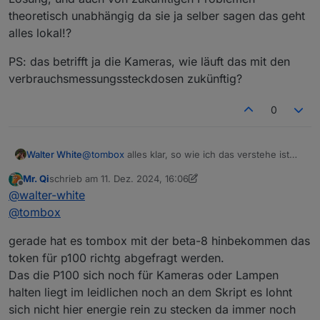
There will be no new firmware as this will be
tapo.0

theoretisch unabhängig da sie ja selber sagen das geht
implemented via the app.
It will require no changes to this integration.
alles lokal!?
It will be released on Dec 13, 2024, in Tapo 3.8.1.
PS: das betrifft ja die Kameras, wie läuft das mit den
verbrauchsmessungssteckdosen zukünftig?
0
@
tombox
alles klar, so wie ich das verstehe ist
Walter White
das sogar eine gute Sache, wenn das dann richtig
Mr. Qi
schrieb am
11. Dez. 2024, 16:06
funktioniert wäre das doch eine
PS: das betrifft ja die Kameras, wie läuft das mit
zuletzt editiert von Mr. Qi
12. Nov. 2024, 17:10
Offline
@
walter-white
kundenfreundliche Lösung, und auch von
den verbrauchsmessungssteckdosen zukünftig?
zukünftigen Problemen theoretisch unabhängig
@
tombox
da sie ja selber sagen das geht alles lokal!?
gerade hat es tombox mit der beta-8 hinbekommen das
token für p100 richtg abgefragt werden.
Das die P100 sich noch für Kameras oder Lampen
halten liegt im leidlichen noch an dem Skript es lohnt
sich nicht hier energie rein zu stecken da immer noch