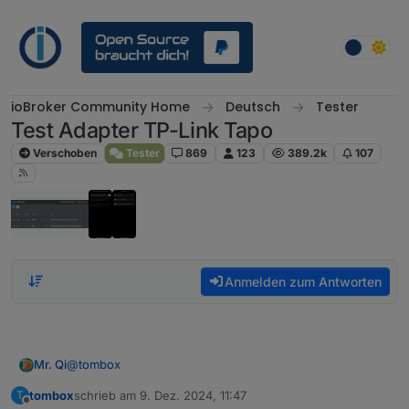
Weiter zum Inhalt
ioBroker Community Home
Deutsch
Tester
Test Adapter TP-Link Tapo
Verschoben
Tester
869
123
389.2k
107
Anmelden zum Antworten
@
tombox
Mr. Qi
tombox
schrieb am
9. Dez. 2024, 11:47
T
So wir drehen uns irgendwie im Kreis von dir kommt
zuletzt editiert von
Offline