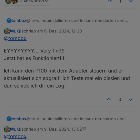
3 Antworten
1
tombox
@mr-qi neuinstallieren und Instanz neustarten und
T
dann per mail
tombox2020@gmail.com
Mr. Qi
schrieb am
9. Dez. 2024, 12:30
zuletzt editiert von
Offline
@
tombox
EYYYYYYYY... Very fin!!!!
Jetzt hat es Funktioniert!!!!
Ich kann den P100 mit dem Adapter steuern und er
aktuallisiert sich sogra!!! Ich Teste mal ein bissien und
dan schick ich dir ein Log!
0
tombox
@mr-qi neuinstallieren und Instanz neustarten und
T
dann per mail
tombox2020@gmail.com
Mr. Qi
schrieb am
9. Dez. 2024, 13:52
zuletzt editiert von Mr. Qi
12. Sept. 2024, 14:54
Offline
@
tombox