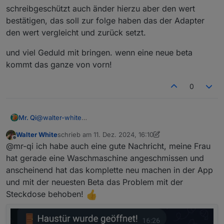
schreibgeschützt auch änder hierzu aber den wert
bestätigen, das soll zur folge haben das der Adapter
den wert vergleicht und zurück setzt.
und viel Geduld mit bringen. wenn eine neue beta
kommt das ganze von vorn!
0
@
walter-white
Mr. Qi
@
tombox
Walter White
schrieb am
11. Dez. 2024, 16:10
gerade hat es tombox mit der beta-8 hinbekommen das
zuletzt editiert von Walter White
12. Nov. 2024, 17:10
Offline
@mr-qi ich habe auch eine gute Nachricht, meine Frau
token für p100 richtg abgefragt werden.
Das die P100 sich noch für Kameras oder Lampen halten
Hier ist noch ganz, ganz viel gedulde gefragt wir sind ja
hat gerade eine Waschmaschine angeschmissen und
liegt im leidlichen noch an dem Skript es lohnt sich nicht
immerhin in einer open BETA also nichts für den
anscheinend hat das komplette neu machen in der App
hier energie rein zu stecken da immer noch nicht alle
alltäglichen gebrauch. Wenn jetzt wieder ein Update für
für die Kameras wäre das upgrade seitens tapo genial
und mit der neuesten Beta das Problem mit der
werte oder Geräte richtig erkannt oder gesteuert
die P100 kommt! solltet ihr zwei mal drüber nachdenken
Steckdose behoben!
werden können.
dies einzuspielen da es sein kann das danach wieder
Wie gesagt Tombox Arbeit lebt von vollständigen debug
nichts läuft.
😎 logs wer sich bereit erklärt diese herunterzuladen
und wia Texdatei an die email von tombox zu schicken
und viel Geduld mit bringen. wenn eine neue beta
trägt unmittelbar zu der Lösung bei. hierzu in den Reiter
kommt das ganze von vorn!