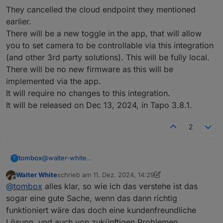
bewertung 1 punkt, dann fragen die warum,
2024-12-11 14:17:22.552	error	No respons
They cancelled the cloud endpoint they mentioned
schreibt dann das es nicht mit iobroker bzw smart
earlier.
home Zentralen funktioniert, darum keine
tapo.0

There will be a new toggle in the app, that will allow
Empfehlung bis zum fix!
2024-12-11 14:17:22.474	error	STOK not f
you to set camera to be controllable via this integration
tapo.0

(and other 3rd party solutions). This will be fully local.
2024-12-11 14:17:22.474	error	Or follow h
There will be no new firmware as this will be
implemented via the app.
tapo.0

It will require no changes to this integration.
2024-12-11 14:17:22.474	error	Invalid dev
It will be released on Dec 13, 2024, in Tapo 3.8.1.
tapo.0

2024-12-11 14:17:22.054	error	No stok fou
2
tapo.0

2024-12-11 14:17:22.054	error	No respons
@
walter-white
tombox
T
update from TPLink today.
tapo.0

Walter White
schrieb am
11. Dez. 2024, 14:29
They cancelled the cloud endpoint they mentioned
2024-12-11 14:17:21.980	error	STOK not f
zuletzt editiert von Walter White
12. Nov. 2024, 16:06
Offline
@
tombox
alles klar, so wie ich das verstehe ist das
earlier.
There will be a new toggle in the app, that will allow
tapo.0

sogar eine gute Sache, wenn das dann richtig
you to set camera to be controllable via this integration
2024-12-11 14:17:21.980	error	Or follow h
funktioniert wäre das doch eine kundenfreundliche
(and other 3rd party solutions). This will be fully local.
Lösung, und auch von zukünftigen Problemen