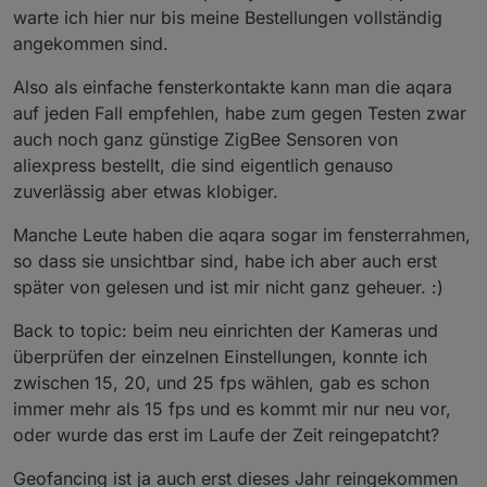
gerade V1 raus die habe ich im Einsatz bis auf ein paar
warte ich hier nur bis meine Bestellungen vollständig
errors im log bezüglich reconnect, funktioniert aber alles
angekommen sind.
einwandfrei so wie man es von smart Thermostaten
erwartet!
Also als einfache fensterkontakte kann man die aqara
auf jeden Fall empfehlen, habe zum gegen Testen zwar
auch noch ganz günstige ZigBee Sensoren von
aliexpress bestellt, die sind eigentlich genauso
zuverlässig aber etwas klobiger.
Manche Leute haben die aqara sogar im fensterrahmen,
so dass sie unsichtbar sind, habe ich aber auch erst
später von gelesen und ist mir nicht ganz geheuer. :)
Back to topic: beim neu einrichten der Kameras und
überprüfen der einzelnen Einstellungen, konnte ich
zwischen 15, 20, und 25 fps wählen, gab es schon
immer mehr als 15 fps und es kommt mir nur neu vor,
oder wurde das erst im Laufe der Zeit reingepatcht?
Geofancing ist ja auch erst dieses Jahr reingekommen