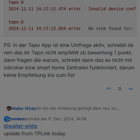
tapo.0
2024-12-11 14:17:22.474	
error
Invalid
device
confi
tapo.0
2024-12-11 14:17:22.054	
error
No stok found for:
8
tapo.0
PS: In der Tapo App ist eine Umfrage aktiv, schreibt da
2024-12-11 14:17:22.054	
error
No
response
data
fou
rein das ihr Tapo nicht empfehlt zb bewertung 1 punkt,
dann fragen die warum, schreibt dann das es nicht mit
tapo.0
iobroker bzw smart home Zentralen funktioniert, darum
2024-12-11 14:17:21.980	
error
STOK
not
found
keine Empfehlung bis zum fix!
tapo.0
2024-12-11 14:17:21.980	
error
Or
follow
https://gi
0
tapo.0
2024-12-11 14:17:21.980	
error
Invalid
device
confi
Ich bin der Anleitung gefolgt alles neu zu
Walter White
machen, alle Geräte (C210, C110, P110) aus app
tombox
schrieb am
11. Dez. 2024, 14:08
T
gelöscht, Adapter gelöscht, device tree gelöscht,
tapo.0

zuletzt editiert von
Offline
@
walter-white
alles neu gemacht, trotzdem selbe Ergebnis:
2024-12-11 14:17:22.552	error	No stok fou
PS: In der Tapo App ist eine Umfrage aktiv,
update from TPLink today.
schreibt da rein das ihr Tapo nicht empfehlt zb
tapo.0
