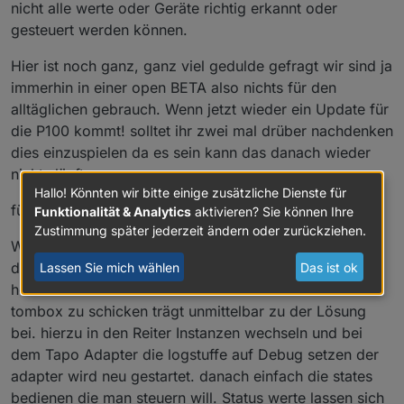
nicht alle werte oder Geräte richtig erkannt oder
gesteuert werden können.
Hier ist noch ganz, ganz viel gedulde gefragt wir sind ja
immerhin in einer open BETA also nichts für den
alltäglichen gebrauch. Wenn jetzt wieder ein Update für
die P100 kommt! solltet ihr zwei mal drüber nachdenken
dies einzuspielen da es sein kann das danach wieder
nichts läuft.
Hallo! Könnten wir bitte einige zusätzliche Dienste für
für die Kameras wäre das upgrade seitens tapo genial
Funktionalität & Analytics
aktivieren? Sie können Ihre
Zustimmung später jederzeit ändern oder zurückziehen.
Wie gesagt Tombox Arbeit lebt von vollständigen
debug 😎 logs wer sich bereit erklärt diese
Lassen Sie mich wählen
Das ist ok
herunterzuladen und wia Texdatei an die email von
tombox zu schicken trägt unmittelbar zu der Lösung
bei. hierzu in den Reiter Instanzen wechseln und bei
dem Tapo Adapter die logstuffe auf Debug setzen der
adapter wird neu gestartet. danach einfach die states
bedienen die man steuern will. Status werte lassen sich