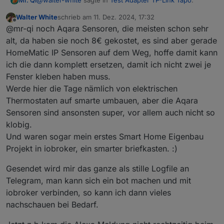
@
walter-white
sagte in
Test Adapter TP-Link Tapo
:
Mr. Qi
Walter White
schrieb am
11. Dez. 2024, 17:32
zuletzt editiert von
Offline
@mr-qi ich habe auch eine gute Nachricht, meine
@mr-qi noch Aqara Sensoren, die meisten schon sehr
Frau hat gerade eine Waschmaschine
alt, da haben sie noch 8€ gekostet, es sind aber gerade
mit welchem gerät realisierst du Haustür bzw. kann
angeschmissen und anscheinend hat das
HomeMatic IP Sensoren auf dem Weg, hoffe damit kann
mann das auch für Fenster umsetzen. und es sieht ja so
komplette neu machen in der App und mit der
ich die dann komplett ersetzen, damit ich nicht zwei je
aus als ob dein IOB mit dir per Whatsapp schreibt 👍
neuesten Beta das Problem mit der Steckdose
läuft das gut kann man das empfehlen?
behoben!
Fenster kleben haben muss.
Werde hier die Tage nämlich von elektrischen
Thermostaten auf smarte umbauen, aber die Aqara
Sensoren sind ansonsten super, vor allem auch nicht so
klobig.
Und waren sogar mein erstes Smart Home Eigenbau
Projekt in iobroker, ein smarter briefkasten. :)
Jetzt müssen wir nur noch auf das App Update von
Gesendet wird mir das ganze als stille Logfile an
TP-Link warten damit die Kameras wieder gehen
und dann ist alles wieder gut!
Telegram, man kann sich ein bot machen und mit
iobroker verbinden, so kann ich dann vieles
nachschauen bei Bedarf.