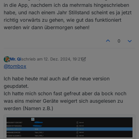
in die App, nachdem ich da mehrmals hingeschrieben
habe, und nach einem Jahr Stillstand scheint es ja jetzt
richtig vorwärts zu gehen, wie gut das funktioniert
werden wir dann übermorgen sehen!
0
Mr. Qi
schrieb am
12. Dez. 2024, 19:21
zuletzt editiert von Mr. Qi
12. Dez. 2024, 20:28
Offline
@
tombox
Ich habe heute mal auch auf die neue version
geupdatet.
Ich hatte mich schon fast gefreut aber da bock noch
was eins meiner Geräte weigert sich ausgelesen zu
werden (Namen z.B.)