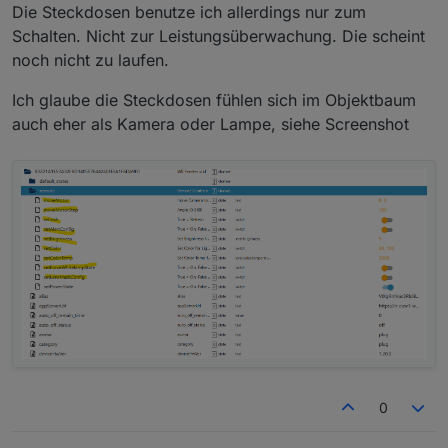
ich habe meine C310 v2 getestet und die funktioniert
Die Steckdosen benutze ich allerdings nur zum
leider nicht zu der C500 und der C110 bin ich noch nicht
Kamera : C300 FW=1.3.11 Build231116 Rel 69367n(4555)
Schalten. Nicht zur Leistungsüberwachung. Die scheint
gekommen. Danke schon mal für deine Infos.
HW=2.0
noch nicht zu laufen.
Ich glaube die Steckdosen fühlen sich im Objektbaum
auch eher als Kamera oder Lampe, siehe Screenshot
0