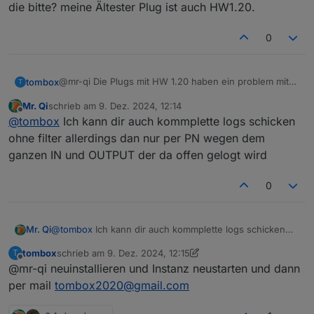
die bitte? meine Ältester Plug ist auch HW1.20.
0
@mr-qi Die Plugs mit HW 1.20 haben ein problem mit
tombox
T
der authentication die HW 1.00 und 2.00 gehen ohne
Mr. Qi
schrieb am
9. Dez. 2024, 12:14
Probleme
Da ich selber kein solchen Plug besitze muss ich halt
zuletzt editiert von
Offline
@
tombox
Ich kann dir auch kommplette logs schicken
Nur bei korrekter Authentication können werte
testen und da helfen mir komplette debug logs
abgerufen werden und gesetzt werden.
ohne filter allerdings dan nur per PN wegen dem
ganzen IN und OUTPUT der da offen gelogt wird
0
Mr. Qi
@
tombox
Ich kann dir auch kommplette logs schicken
ohne filter allerdings dan nur per PN wegen dem
tombox
schrieb am
9. Dez. 2024, 12:15
T
ganzen IN und OUTPUT der da offen gelogt wird
zuletzt editiert von tombox
12. Sept. 2024, 13:15
Offline
@mr-qi neuinstallieren und Instanz neustarten und dann
per mail
tombox2020@gmail.com