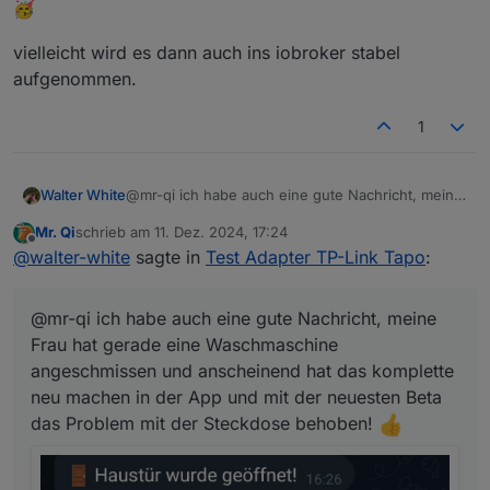
🥳
vielleicht wird es dann auch ins iobroker stabel
aufgenommen.
1
Jetzt müssen wir nur noch auf das App Update
von TP-Link warten damit die Kameras wieder
Walter White
@mr-qi ich habe auch eine gute Nachricht, meine
gehen und dann ist alles wieder gut!
Frau hat gerade eine Waschmaschine
Mr. Qi
schrieb am
11. Dez. 2024, 17:24
angeschmissen und anscheinend hat das
zuletzt editiert von
Offline
@
walter-white
sagte in
Test Adapter TP-Link Tapo
:
komplette neu machen in der App und mit der
neuesten Beta das Problem mit der Steckdose
behoben!
@mr-qi ich habe auch eine gute Nachricht, meine
Frau hat gerade eine Waschmaschine
angeschmissen und anscheinend hat das komplette
neu machen in der App und mit der neuesten Beta
das Problem mit der Steckdose behoben!
Jetzt müssen wir nur noch auf das App Update