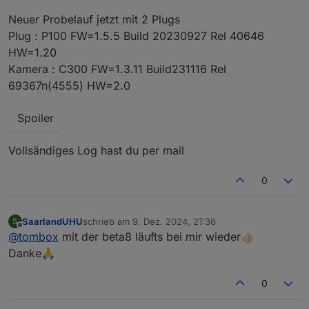
Neuer Probelauf jetzt mit 2 Plugs
Plug : P100 FW=1.5.5 Build 20230927 Rel 40646
HW=1.20
Kamera : C300 FW=1.3.11 Build231116 Rel
69367n(4555) HW=2.0
Spoiler
Vollsändiges Log hast du per mail
0
SaarlandUHU
schrieb am
9. Dez. 2024, 21:36
S
zuletzt editiert von
Offline
@
tombox
mit der beta8 läufts bei mir wieder👍🏻
Danke🙏
0