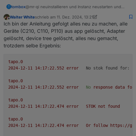
tombox
@mr-qi neuinstallieren und Instanz neustarten und
T
dann per mail
tombox2020@gmail.com
Walter White
schrieb am
11. Dez. 2024, 13:21
zuletzt editiert von Walter White
12. Nov. 2024, 14:23
Offline
Ich bin der Anleitung gefolgt alles neu zu machen, alle
Geräte (C210, C110, P110) aus app gelöscht, Adapter
gelöscht, device tree gelöscht, alles neu gemacht,
trotzdem selbe Ergebnis:
tapo.0
2024-12-11 14:17:22.552	
error
No stok found for:
8
tapo.0
2024-12-11 14:17:22.552	
error
No
response
data
fou
tapo.0
2024-12-11 14:17:22.474	
error
STOK
not
found
tapo.0
2024-12-11 14:17:22.474	
error
Or
follow
https://gi