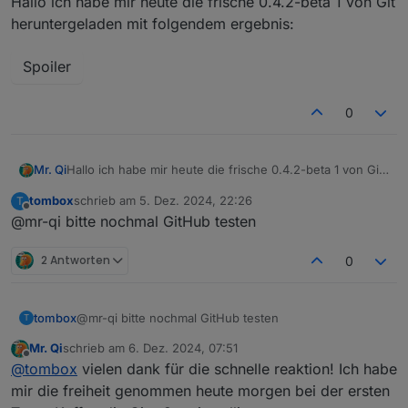
Hallo ich habe mir heute die frische 0.4.2-beta 1 von Git
schicken
heruntergeladen mit folgendem ergebnis:
Spoiler
0
Hallo ich habe mir heute die frische 0.4.2-beta 1 von Git
Mr. Qi
heruntergeladen mit folgendem ergebnis:
tombox
schrieb am
5. Dez. 2024, 22:26
T
zuletzt editiert von
Spoiler
Offline
@mr-qi bitte nochmal GitHub testen
2 Antworten
0
tombox
@mr-qi bitte nochmal GitHub testen
T
Mr. Qi
schrieb am
6. Dez. 2024, 07:51
zuletzt editiert von
Offline
@
tombox
vielen dank für die schnelle reaktion! Ich habe
mir die freiheit genommen heute morgen bei der ersten