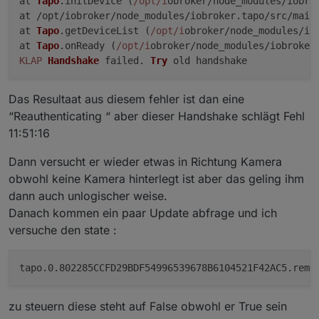
at 
Tapo
.
initDevice
 (
/opt/i
obroker/node_modules/iobro
at /opt/iobroker/node_modules/iobroker.
tapo
/src/main
at 
Tapo
.
getDeviceList
 (
/opt/i
obroker/node_modules/io
at 
Tapo
.
onReady
 (
/opt/i
obroker/node_modules/iobroker
KLAP
Handshake
 failed. 
Try
Das Resultaat aus diesem fehler ist dan eine
“Reauthenticating “ aber dieser Handshake schlägt Fehl
11:51:16
Dann versucht er wieder etwas in Richtung Kamera
obwohl keine Kamera hinterlegt ist aber das geling ihm
dann auch unlogischer weise.
Danach kommen ein paar Update abfrage und ich
versuche den state :
zu steuern diese steht auf False obwohl er True sein