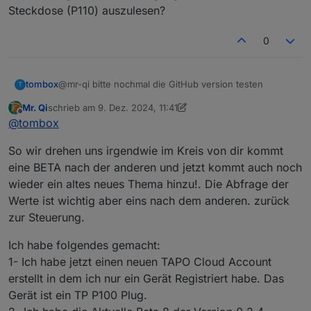
Steckdose (P110) auszulesen?
0
tombox
@mr-qi bitte nochmal die GitHub version testen
T
Mr. Qi
schrieb am
9. Dez. 2024, 11:41
zuletzt editiert von Mr. Qi
12. Sept. 2024, 12:43
Offline
@
tombox
So wir drehen uns irgendwie im Kreis von dir kommt
eine BETA nach der anderen und jetzt kommt auch noch
wieder ein altes neues Thema hinzu!. Die Abfrage der
Werte ist wichtig aber eins nach dem anderen. zurück
zur Steuerung.
Ich habe folgendes gemacht:
1- Ich habe jetzt einen neuen TAPO Cloud Account
erstellt in dem ich nur ein Gerät Registriert habe. Das
Gerät ist ein TP P100 Plug.