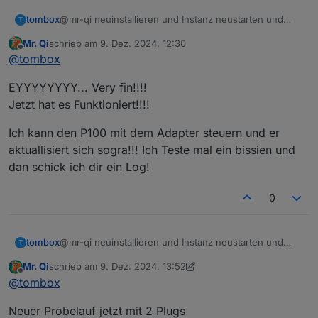
tombox
@mr-qi neuinstallieren und Instanz neustarten und
T
dann per mail
tombox2020@gmail.com
Mr. Qi
schrieb am
9. Dez. 2024, 12:30
zuletzt editiert von
Offline
@
tombox
EYYYYYYYY... Very fin!!!!
Jetzt hat es Funktioniert!!!!
Ich kann den P100 mit dem Adapter steuern und er
aktuallisiert sich sogra!!! Ich Teste mal ein bissien und
dan schick ich dir ein Log!
0
tombox
@mr-qi neuinstallieren und Instanz neustarten und
T
dann per mail
tombox2020@gmail.com
Mr. Qi
schrieb am
9. Dez. 2024, 13:52
zuletzt editiert von Mr. Qi
12. Sept. 2024, 14:54
Offline
@
tombox
Neuer Probelauf jetzt mit 2 Plugs