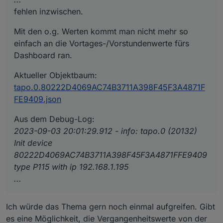
fehlen inzwischen.
Mit den o.g. Werten kommt man nicht mehr so
einfach an die Vortages-/Vorstundenwerte fürs
Dashboard ran.
Aktueller Objektbaum:
tapo.0.80222D4069AC74B3711A398F45F3A4871F
FE9409.json
Aus dem Debug-Log:
2023-09-03 20:01:29.912 - info: tapo.0 (20132)
Init device
80222D4069AC74B3711A398F45F3A4871FFE9409
type P115 with ip 192.168.1.195
...
Ich würde das Thema gern noch einmal aufgreifen. Gibt
es eine Möglichkeit, die Vergangenheitswerte von der