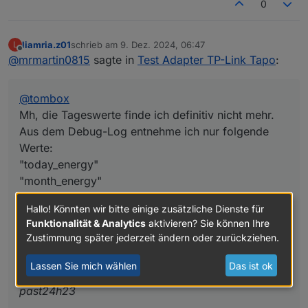
0
liamria.z01
schrieb am
9. Dez. 2024, 06:47
L
zuletzt editiert von
Offline
@
mrmartin0815
sagte in
Test Adapter TP-Link Tapo
:
@
tombox
Mh, die Tageswerte finde ich definitiv nicht mehr.
Aus dem Debug-Log entnehme ich nur folgende
Werte:
"today_energy"
"month_energy"
Die "alten" Werte
Hallo! Könnten wir bitte einige zusätzliche Dienste für
Funktionalität & Analytics
aktivieren? Sie können Ihre
past30d30
Zustimmung später jederzeit ändern oder zurückziehen.
past30d29
...
Lassen Sie mich wählen
Das ist ok
past24h24
past24h23
...