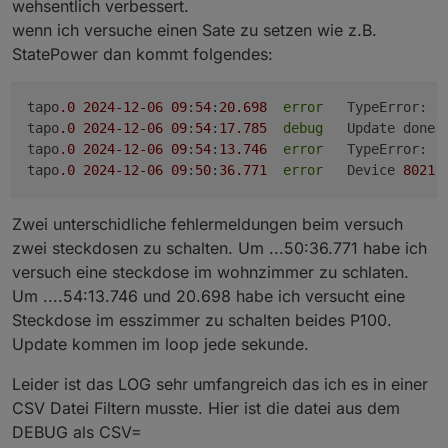
wehsentlich verbessert.
wenn ich versuche einen Sate zu setzen wie z.B.
StatePower dan kommt folgendes:
tapo
.0
2024
-12
-06
09
:
54
:
20.698
error
   TypeError: C
tapo
.0
2024
-12
-06
09
:
54
:
17.785
debug
	Update done

tapo
.0
2024
-12
-06
09
:
54
:
13.746
error
	TypeError: C
tapo
.0
2024
-12
-06
09
:
50
:
36.771
error
   Device 
80213
Zwei unterschidliche fehlermeldungen beim versuch
zwei steckdosen zu schalten. Um ...50:36.771 habe ich
versuch eine steckdose im wohnzimmer zu schlaten.
Um ....54:13.746 und 20.698 habe ich versucht eine
Steckdose im esszimmer zu schalten beides P100.
Update kommen im loop jede sekunde.
Leider ist das LOG sehr umfangreich das ich es in einer
CSV Datei Filtern musste. Hier ist die datei aus dem
DEBUG als CSV=