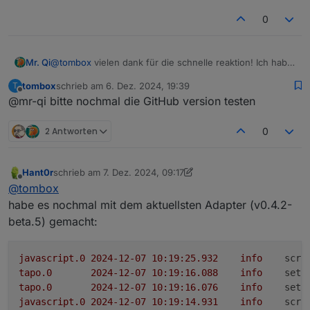
0
@
tombox
vielen dank für die schnelle reaktion! Ich habe
Mr. Qi
mir die freiheit genommen heute morgen bei der ersten
tombox
schrieb am
6. Dez. 2024, 19:39
T
Tasse Kaffee die Git-v2 zu installieren.
zuletzt editiert von
Spoiler
Offline
@mr-qi bitte nochmal die GitHub version testen
Ablauf der installation
beim ersten start lief es im Log genau so ab wie bei -v1
ich lass das jetzt erst mal laufen und ziehe später mal
2 Antworten
0
ein log raus und lade es hoch.
Hant0r
schrieb am
7. Dez. 2024, 09:17
zuletzt editiert von Hant0r
12. Juli 2024, 10:21
Offline
@
tombox
habe es nochmal mit dem aktuellsten Adapter (v0.4.2-
beta.5) gemacht:
javascript.0
2024-12-07 10:19:25.932	
info
scri
tapo.0
2024-12-07 10:19:16.088	
info
setP
tapo.0
2024-12-07 10:19:16.076	
info
setP
javascript.0
2024-12-07 10:19:14.931	
info
scri