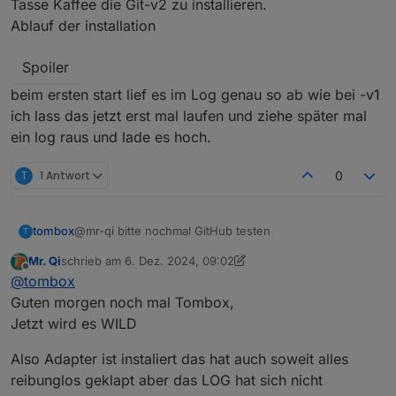
Tasse Kaffee die Git-v2 zu installieren.
Ablauf der installation
Spoiler
beim ersten start lief es im Log genau so ab wie bei -v1
ich lass das jetzt erst mal laufen und ziehe später mal
ein log raus und lade es hoch.
T
1 Antwort
0
tombox
@mr-qi bitte nochmal GitHub testen
T
Mr. Qi
schrieb am
6. Dez. 2024, 09:02
zuletzt editiert von Mr. Qi
12. Sept. 2024, 11:35
Offline
@
tombox
Guten morgen noch mal Tombox,
Jetzt wird es WILD
Also Adapter ist instaliert das hat auch soweit alles
reibunglos geklapt aber das LOG hat sich nicht