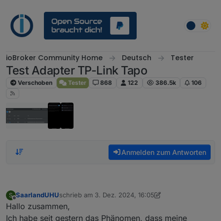
Weiter zum Inhalt
ioBroker Community Home
Deutsch
Tester
Test Adapter TP-Link Tapo
Verschoben
Tester
868
122
386.5k
106
Anmelden zum Antworten
SaarlandUHU
schrieb am
3. Dez. 2024, 16:05
S
zuletzt editiert von SaarlandUHU
12. März 2024, 17:0
Offline
Hallo zusammen,
Ich habe seit gestern das Phänomen, dass meine