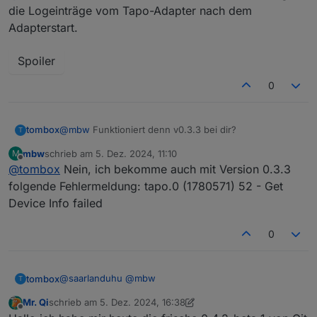
die Logeinträge vom Tapo-Adapter nach dem
Adapterstart.
Spoiler
0
tombox
@
mbw
Funktioniert denn v0.3.3 bei dir?
T
mbw
schrieb am
5. Dez. 2024, 11:10
M
zuletzt editiert von
Offline
@
tombox
Nein, ich bekomme auch mit Version 0.3.3
folgende Fehlermeldung: tapo.0 (1780571) 52 - Get
Device Info failed
0
@
saarlanduhu
@
mbw
tombox
T
Mr. Qi
schrieb am
5. Dez. 2024, 16:38
Bitte die GitHub version testen und debug log
zuletzt editiert von Mr. Qi
12. Mai 2024, 17:52
Offline