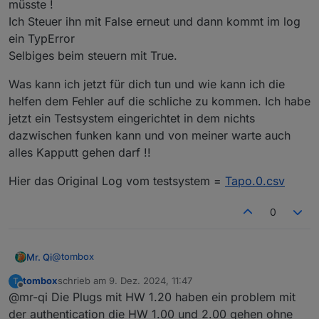
müsste !
Ich Steuer ihn mit False erneut und dann kommt im log
ein TypError
Selbiges beim steuern mit True.
Was kann ich jetzt für dich tun und wie kann ich die
helfen dem Fehler auf die schliche zu kommen. Ich habe
jetzt ein Testsystem eingerichtet in dem nichts
dazwischen funken kann und von meiner warte auch
alles Kapputt gehen darf !!
Hier das Original Log vom testsystem =
Tapo.0.csv
0
@
tombox
Mr. Qi
tombox
schrieb am
9. Dez. 2024, 11:47
T
So wir drehen uns irgendwie im Kreis von dir kommt
zuletzt editiert von
Offline
@mr-qi Die Plugs mit HW 1.20 haben ein problem mit
eine BETA nach der anderen und jetzt kommt auch noch
wieder ein altes neues Thema hinzu!. Die Abfrage der
Ich habe folgendes gemacht:
der authentication die HW 1.00 und 2.00 gehen ohne