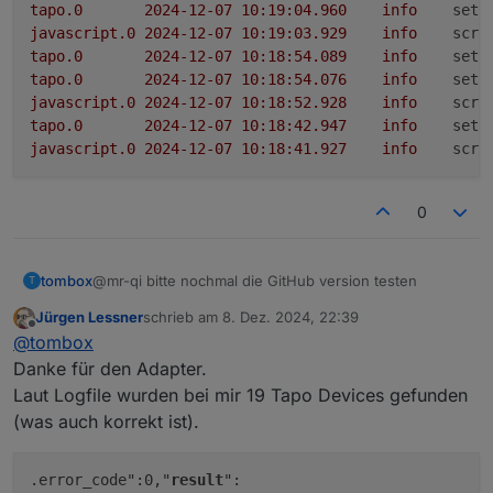
tapo.0
2024-12-07 10:19:04.960	
info
setP
javascript.0
2024-12-07 10:19:03.929	
info
scri
tapo.0
2024-12-07 10:18:54.089	
info
setP
tapo.0
2024-12-07 10:18:54.076	
info
setP
javascript.0
2024-12-07 10:18:52.928	
info
scri
tapo.0
2024-12-07 10:18:42.947	
info
setP
javascript.0
2024-12-07 10:18:41.927	
info
scri
0
tombox
@mr-qi bitte nochmal die GitHub version testen
T
Jürgen Lessner
schrieb am
8. Dez. 2024, 22:39
zuletzt editiert von
Offline
@
tombox
Danke für den Adapter.
Laut Logfile wurden bei mir 19 Tapo Devices gefunden
(was auch korrekt ist).
.error_code":0,"
result
":