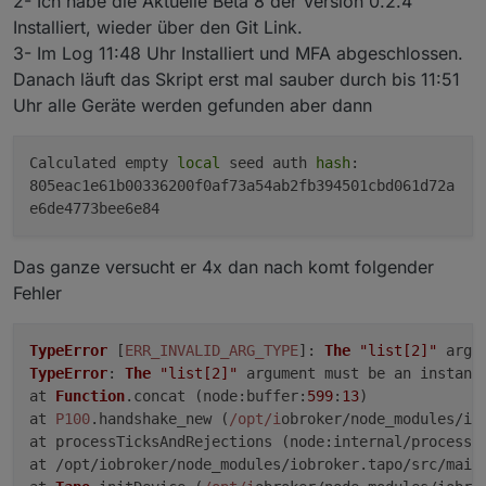
2- Ich habe die Aktuelle Beta 8 der Version 0.2.4
Installiert, wieder über den Git Link.
3- Im Log 11:48 Uhr Installiert und MFA abgeschlossen.
Danach läuft das Skript erst mal sauber durch bis 11:51
Uhr alle Geräte werden gefunden aber dann
Calculated empty
local
seed auth
hash
:
805eac1e61b00336200f0af73a54ab2fb394501cbd061d72a
e6de4773bee6e84
Das ganze versucht er 4x dan nach komt folgender
Fehler
TypeError
 [
ERR_INVALID_ARG_TYPE
]: 
The
"list[2]"
 argu
TypeError
: 
The
"list[2]"
 argument must be an instanc
at 
Function
.
concat
 (
node
:
buffer
:
599
:
13
)

at 
P100
.
handshake_new
 (
/opt/i
obroker/node_modules/io
at processTicksAndRejections (
node
:internal/process/
at /opt/iobroker/node_modules/iobroker.
tapo
/src/main