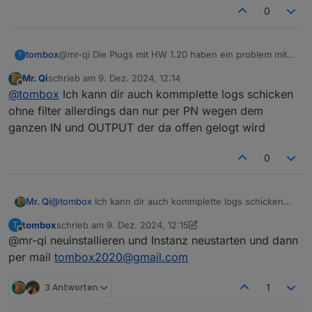
0
@mr-qi Die Plugs mit HW 1.20 haben ein problem mit
tombox
T
der authentication die HW 1.00 und 2.00 gehen ohne
Mr. Qi
schrieb am
9. Dez. 2024, 12:14
Probleme
Da ich selber kein solchen Plug besitze muss ich halt
zuletzt editiert von
Offline
@
tombox
Ich kann dir auch kommplette logs schicken
Nur bei korrekter Authentication können werte
testen und da helfen mir komplette debug logs
abgerufen werden und gesetzt werden.
ohne filter allerdings dan nur per PN wegen dem
ganzen IN und OUTPUT der da offen gelogt wird
0
Mr. Qi
@
tombox
Ich kann dir auch kommplette logs schicken
ohne filter allerdings dan nur per PN wegen dem
tombox
schrieb am
9. Dez. 2024, 12:15
T
ganzen IN und OUTPUT der da offen gelogt wird
zuletzt editiert von tombox
12. Sept. 2024, 13:15
Offline
@mr-qi neuinstallieren und Instanz neustarten und dann
per mail
tombox2020@gmail.com
3 Antworten
1