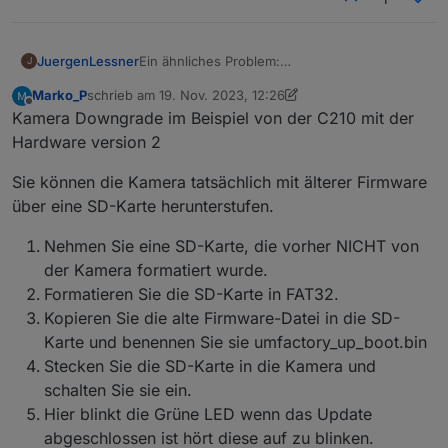
Ein ähnliches Problem:
JuergenLessner
J
P100 und P110 zeigen keine aktuellen Werte in
Marko_P
schrieb am
19. Nov. 2023, 12:26
ioBroker
ioBroker Version 6.10.1 (läuft auf RPi 4 in
zuletzt editiert von Marko_P
Offline
Kamera Downgrade im Beispiel von der C210 mit der
Docker)
Tapo Adapter Version 0.1.1 (selbes Problem
Hardware version 2
bestand auch in V0.0.8)
8 x P100
Es geht jedoch primär um P110 und die
Sie können die Kamera tatsächlich mit älterer Firmware
4 x P110
aktuelle Wattleistung sowie die
über eine SD-Karte herunterstufen.
2 x H100 mit verschiedenen Sensoren
Schaltzustände von P100 und P110.
P100 erhalten keinen aktuellen Status zB. an
4 Kameras
oder aus.
Nehmen Sie eine SD-Karte, die vorher NICHT von
ein paar Lampen
P110 erhalten keinen aktuellen Statur zB.
Beide Hub H100 werden als P100 initialisiert?!
der Kamera formatiert wurde.
aktuelle Watt.
Nur ein einziger P110 bekommt aktuelle Daten
Formatieren Sie die SD-Karte in FAT32.
Es erscheint im Log laufend diese
gepollt!
Fehlermeldung:
Kopieren Sie die alte Firmware-Datei in die SD-
Alle P110 (wie auch die P100) sind selbe
Error: Unable to find token in response,
Karte und benennen Sie sie umfactory_up_boot.bin
Hardwareversion und sind am gleichen
probably your credentials are not valid. Please
Stecken Sie die SD-Karte in die Kamera und
Firmwarestand
make sure you set your TAPO Cloud
P110 HW Version 1.0; FW 1.2.3 Build 230425
password
schalten Sie sie ein.
Rel.142542
Hier blinkt die Grüne LED wenn das Update
Der einzige P110 der "funktioniert" hat
abgeschlossen ist hört diese auf zu blinken.
zusätzlich zum Wert "current_power" in