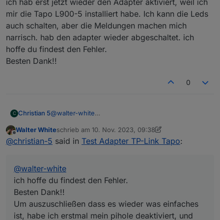
Änderung an der tapo-app, diese ist ja jetzt
ich hab erst jetzt wieder den Adapter aktiviert, weil ich
designtechnisch komplett überarbeitet, und
mir die Tapo L900-5 installiert habe. Ich kann die Leds
bekommt auch alle paar Tage updates (Android).
auch schalten, aber die Meldungen machen mich
Und beim Schauen in der App hatte die c210
narrisch. hab den adapter wieder abgeschaltet. ich
Kamera auch ein Firmware Update, ob die c110
und die p110 Updates hatten kann ich nicht sagen,
hoffe du findest den Fehler.
da das eigentlich alles auf Auto Update steht.
Besten Dank!!
Also sollten die Fehler nicht unsererseits sein,
könnte ich mir denken dass es mit der
0
Überarbeitung der App zu tun hat?
Christian 5
@
walter-white
C
ich hab erst jetzt wieder den Adapter aktiviert, weil
Walter White
schrieb am
10. Nov. 2023, 09:38
ich mir die Tapo L900-5 installiert habe. Ich kann die
zuletzt editiert von Walter White
11. Okt. 2023, 10:47
Offline
@
christian-5
said in
Test Adapter TP-Link Tapo
:
Leds auch schalten, aber die Meldungen machen
mich narrisch. hab den adapter wieder
abgeschaltet. ich hoffe du findest den Fehler.
@
walter-white
Besten Dank!!
ich hoffe du findest den Fehler.
Besten Dank!!
Um auszuschließen dass es wieder was einfaches
ist, habe ich erstmal mein pihole deaktiviert, und