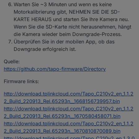
Warten Sie ~3 Minuten und wenn es keine
Milliwatt auch den Wert "current", der die
aktuelle Wattleistung identisch zur Android
Motorkalibrierung gibt, NEHMEN SIE DIE SD-
Smartphone App in Watt anzeigt.
KARTE HERAUS und starten Sie Ihre Kamera neu.
Alle vier P110 haben die selben Einstellungen,
Wenn Sie die SD-Karte nicht herausnehmen, hängt
sind im selben Netz, RPi ist ebenso im selben
die Kamera wieder beim Downgrade-Prozess.
Netz, alle erhalten reservierte IP vom DHCP,
alle haben uneingeschränkten Zugang ins
Überprüfen Sie in der mobilen App, ob das
Internet, alle zeigen im Smartphone App
Downgrade erfolgreich ist.
korrekte Werte an und sind erreichbar /
schaltbar.
Quelle:
https://github.com/tapo-firmware/Directory
Firmware links:
http://download.tplinkcloud.com/Tapo_C210v2_en_1.1.2
2_Build_220913_Rel.65293n__1668156739957.bin
http://download.tplinkcloud.com/Tapo_C210v2_en_1.1.2
2_Build_220913_Rel.65293n__1670580458071.bin
http://download.tplinkcloud.com/Tapo_C210v2_en_1.1.2
2_Build_220913_Rel.65293n__1670810870089.bin
http://download.tplinkcloud.com/Tapo_C210v2_en_1.3.0