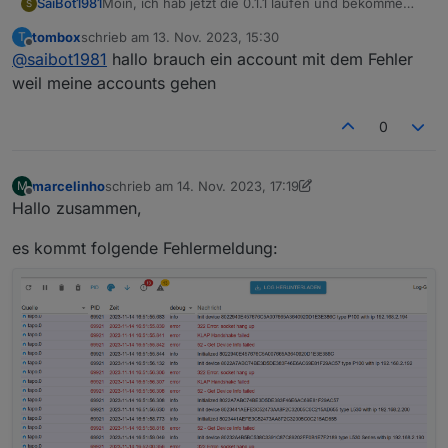
Moin, ich hab jetzt die 0.1.1 laufen und bekomme
SaiBot1981
S
ständig diese Meldung:
tombox
schrieb am
13. Nov. 2023, 15:30
T
zuletzt editiert von
Offline
@
saibot1981
hallo brauch ein account mit dem Fehler
Adapter ist jedoch grün und reagiert auf die C310
weil meine accounts gehen
ohne Probleme.
0
marcelinho
schrieb am
14. Nov. 2023, 17:19
M
zuletzt editiert von marcelinho
Offline
Hallo zusammen,
es kommt folgende Fehlermeldung: