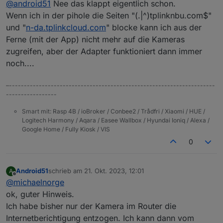
@
android51
Nee das klappt eigentlich schon.
Er hat dann nur noch Zugriff über den App Account.
Wenn ich dann in der App Änderungen vornehme,
Wenn ich in der pihole die Seiten "(.|^)tplinknbu.com$"
sehe ich, wie die Objektdaten aktualisiert werden.
und "
n-da.tplinkcloud.com
" blocke kann ich aus der
Mein Plan ist es zurzeit, der Kamera den Webzugriff
Ferne (mit der App) nicht mehr auf die Kameras
im Router zu entziehen und nur lokal zu nutzen.
zugreifen, aber der Adapter funktioniert dann immer
noch....
–---------------------------------------------------------------------
-----------------
Smart mit: Rasp 4B / ioBroker / Conbee2 / Trådfri / Xiaomi / HUE /
Logitech Harmony / Aqara / Easee Wallbox / Hyundai Ioniq / Alexa /
Google Home / Fully Kiosk / VIS
0
Android51
schrieb am
21. Okt. 2023, 12:01
A
zuletzt editiert von
Offline
@
michaelnorge
ok, guter Hinweis.
Ich habe bisher nur der Kamera im Router die
Internetberichtigung entzogen. Ich kann dann vom