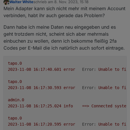
Walter White
schrieb am
8. Nov. 2023, 15:18
zuletzt editiert von
Offline
Mein Adapter kann sich nicht mehr mit meinem Account
verbinden, habt ihr auch gerade das Problem?
Dann habe ich meine Daten neu eingegeben und es
Loginablauf:
geht trotzdem nicht, scheint sich aber mehrmals
Die Tapo App Zugangsdaten eingeben
einbuchen zu wollen, denn ich bekomme fleißig 2fa
Steuern
Codes per E-Mail die ich natürlich auch sofort eintrage.
tapo.0.id.remote auf true setzen steuert den
jeweiligen Befehl
Steckdose und Kamerasteuerung aktivieren
tapo.0
2023-11-08 16:17:40.601	
error
Error:
Unable
to
fin
tapo.0
2023-11-08 16:17:30.593	
error
Error:
Unable
to
fin
admin.0
2023-11-08 16:17:25.024	
info
==>
Connected
system
tapo.0
2023-11-08 16:17:20.595	
error
Error:
Unable
to
fin