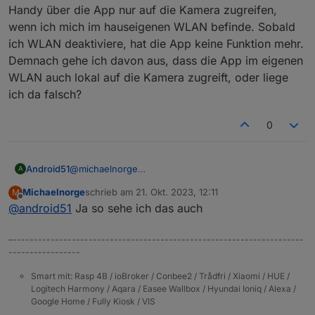
Handy über die App nur auf die Kamera zugreifen,
wenn ich mich im hauseigenen WLAN befinde. Sobald
ich WLAN deaktiviere, hat die App keine Funktion mehr.
Demnach gehe ich davon aus, dass die App im eigenen
WLAN auch lokal auf die Kamera zugreift, oder liege
ich da falsch?
0
Android51
@
michaelnorge
A
ok, guter Hinweis.
Michaelnorge
schrieb am
21. Okt. 2023, 12:11
M
Ich habe bisher nur der Kamera im Router die
zuletzt editiert von
Offline
@
android51
Ja so sehe ich das auch
Internetberichtigung entzogen. Ich kann dann vom
Handy über die App nur auf die Kamera zugreifen,
wenn ich mich im hauseigenen WLAN befinde.
–---------------------------------------------------------------------
Sobald ich WLAN deaktiviere, hat die App keine
-----------------
Funktion mehr. Demnach gehe ich davon aus, dass
die App im eigenen WLAN auch lokal auf die Kamera
Smart mit: Rasp 4B / ioBroker / Conbee2 / Trådfri / Xiaomi / HUE /
Logitech Harmony / Aqara / Easee Wallbox / Hyundai Ioniq / Alexa /
zugreift, oder liege ich da falsch?
Google Home / Fully Kiosk / VIS