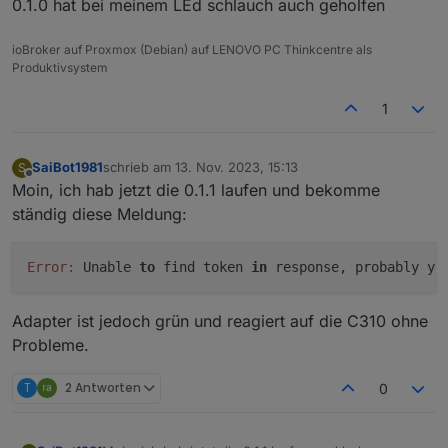
Steuern.
0.1.0 hat bei meinem LEd schlauch auch geholfen
tapo.0

Ich hoffe dass da nur etwas angepasst werden
2023-11-12 17:45:44.962	error	52 - Get 
muss, und nicht das TP-Link uns den Zugriff auf
ioBroker auf Proxmox (Debian) auf LENOVO PC Thinkcentre als
unsere Geräte wegnimmt.
Produktivsystem
tapo.0

2023-11-12 17:45:44.961	info	Initialize
1
tapo.0

2023-11-12 17:45:44.957	error	97 Error 
SaiBot1981
schrieb am
13. Nov. 2023, 15:13
S
zuletzt editiert von
Offline
Moin, ich hab jetzt die 0.1.1 laufen und bekomme
tapo.0

2023-11-12 17:45:44.683	info	Init devic
ständig diese Meldung:
tapo.0

2023-11-12 17:45:44.423	info	Found 1 d
Error:
 Unable 
to
 find token 
in
 response, probably yo
tapo.0

Adapter ist jedoch grün und reagiert auf die C310 ohne
Probleme.
T
2 Antworten
0