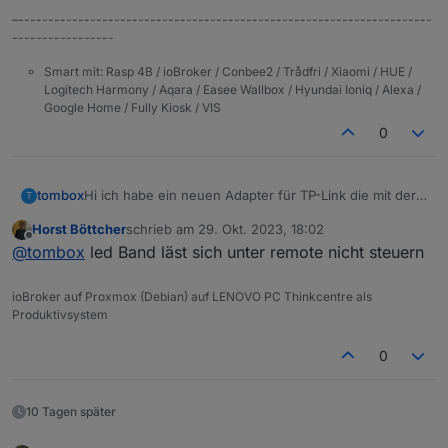
–---------------------------------------------------------------------
-----------------
Smart mit: Rasp 4B / ioBroker / Conbee2 / Trådfri / Xiaomi / HUE /
Logitech Harmony / Aqara / Easee Wallbox / Hyundai Ioniq / Alexa /
Google Home / Fully Kiosk / VIS
0
Hi ich habe ein neuen Adapter für TP-Link die mit der
tombox
T
Tapo App überwacht werden können, geschrieben.
Horst Böttcher
schrieb am
29. Okt. 2023, 18:02
Der Adapter loggt sich über die Cloud ein um alle
Dann versucht er sich lokal mit username und
zuletzt editiert von
Offline
@
tombox
led Band läst sich unter remote nicht steuern
Geräte mit IP zu finden
Password auf die Geräte zu verbinden und zu steuern.
Wenn das Gerät nicht als online erkannt wird kann
Aktuelle Werte:
manuell die IP gesetzt wird.
tapo.0.id
ioBroker auf Proxmox (Debian) auf LENOVO PC Thinkcentre als
tapo.0.id.ip
Motion Detection funktioniert mit Stream User und
Produktivsystem
Password
Minimum Node v14 muss installiert sein, sonst
Zum Installieren:
0
bekommt man exit code 25 beim installieren
https://github.com/TA2k/ioBroker.tapo
Für die aktuelle Version
bitte das latest
Repo auswählen:
10 Tagen später