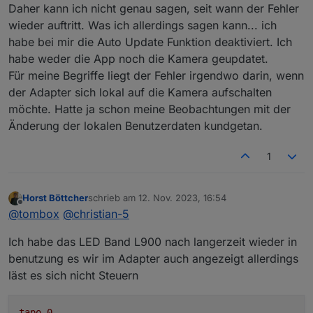
Daher kann ich nicht genau sagen, seit wann der Fehler
wieder auftritt. Was ich allerdings sagen kann... ich
habe bei mir die Auto Update Funktion deaktiviert. Ich
habe weder die App noch die Kamera geupdatet.
Für meine Begriffe liegt der Fehler irgendwo darin, wenn
der Adapter sich lokal auf die Kamera aufschalten
möchte. Hatte ja schon meine Beobachtungen mit der
Änderung der lokalen Benutzerdaten kundgetan.
1
Horst Böttcher
schrieb am
12. Nov. 2023, 16:54
zuletzt editiert von
Offline
@
tombox
@
christian-5
Ich habe das LED Band L900 nach langerzeit wieder in
benutzung es wir im Adapter auch angezeigt allerdings
läst es sich nicht Steuern
tapo.0