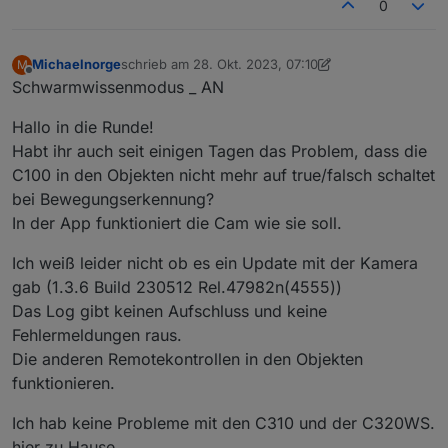
0
Michaelnorge
schrieb am
28. Okt. 2023, 07:10
M
zuletzt editiert von Michaelnorge
Offline
Schwarmwissenmodus _ AN
Hallo in die Runde!
Habt ihr auch seit einigen Tagen das Problem, dass die
C100 in den Objekten nicht mehr auf true/falsch schaltet
bei Bewegungserkennung?
In der App funktioniert die Cam wie sie soll.
Ich weiß leider nicht ob es ein Update mit der Kamera
gab (1.3.6 Build 230512 Rel.47982n(4555))
Das Log gibt keinen Aufschluss und keine
Fehlermeldungen raus.
Die anderen Remotekontrollen in den Objekten
funktionieren.
Ich hab keine Probleme mit den C310 und der C320WS.
hier zu Hause.