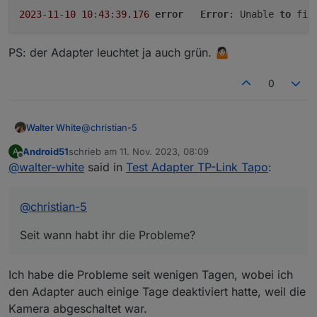
2023
-
11
-
10
10
:
43
:
39.176
error
Error
: Unable 
to
 fin
PS: der Adapter leuchtet ja auch grün. 🤷🏻
0
@
christian-5
Walter White
Android51
schrieb am
11. Nov. 2023, 08:09
A
Seit wann habt ihr die Probleme?
zuletzt editiert von
Offline
@
walter-white
said in
Test Adapter TP-Link Tapo
:
Habe das leider erst jetzt bemerkt, aber es gab ja
Änderung an der tapo-app, diese ist ja jetzt
designtechnisch komplett überarbeitet, und
@
christian-5
bekommt auch alle paar Tage updates (Android).
Und beim Schauen in der App hatte die c210
Seit wann habt ihr die Probleme?
Kamera auch ein Firmware Update, ob die c110
und die p110 Updates hatten kann ich nicht sagen,
da das eigentlich alles auf Auto Update steht.
Ich habe die Probleme seit wenigen Tagen, wobei ich
Also sollten die Fehler nicht unsererseits sein,
könnte ich mir denken dass es mit der
den Adapter auch einige Tage deaktiviert hatte, weil die
Überarbeitung der App zu tun hat?
Kamera abgeschaltet war.