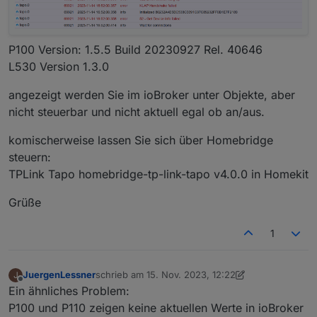
P100 Version: 1.5.5 Build 20230927 Rel. 40646
L530 Version 1.3.0
angezeigt werden Sie im ioBroker unter Objekte, aber
nicht steuerbar und nicht aktuell egal ob an/aus.
komischerweise lassen Sie sich über Homebridge
steuern:
TPLink Tapo homebridge-tp-link-tapo v4.0.0 in Homekit
Grüße
1
JuergenLessner
schrieb am
15. Nov. 2023, 12:22
J
zuletzt editiert von JuergenLessner
Offline
Ein ähnliches Problem:
P100 und P110 zeigen keine aktuellen Werte in ioBroker