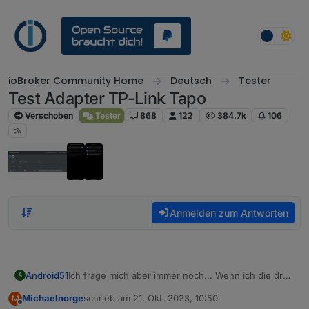
Weiter zum Inhalt
ioBroker Community Home
Deutsch
Tester
Test Adapter TP-Link Tapo
Verschoben
Tester
868
122
384.7k
106
Anmelden zum Antworten
Android51
Ich frage mich aber immer noch... Wenn ich die drei
A
oben genannten Werte nicht ausfülle, wie greift der
Michaelnorge
schrieb am
21. Okt. 2023, 10:50
M
Adapter dann auf die Kamera zu?
zuletzt editiert von
Offline