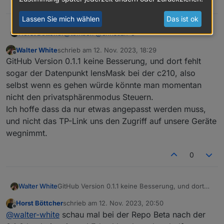
0
tapo.0
Lassen Sie mich wählen
Das ist ok
2023-11-12 17:45:44.957	
error
97 Error Code:
1003
,
@
tombox
@
christian-5
Horst Böttcher
tapo.0
Walter White
schrieb am
12. Nov. 2023, 18:29
Ich habe das LED Band L900 nach langerzeit
zuletzt editiert von
Offline
2023-11-12 17:45:44.683	
info
Init
device
80237BDF
GitHub Version 0.1.1 keine Besserung, und dort fehlt
wieder in benutzung es wir im Adapter auch
angezeigt allerdings läst es sich nicht Steuern
tapo.0

sogar der Datenpunkt lensMask bei der c210, also
tapo.0
Zeit

selbst wenn es gehen würde könnte man momentan
2023-11-12 17:45:44.423	
info
Found
1
devices
debug

nicht den privatsphärenmodus Steuern.
Nachricht

Ich hoffe dass da nur etwas angepasst werden muss,
tapo.0
tapo.0

und nicht das TP-Link uns den Zugriff auf unsere Geräte
2023-11-12 17:45:44.237	
info
Login
succesfull
2023-11-12 17:46:37.209	error	Device 80
wegnimmt.
tapo.0

0
2023-11-12 17:46:32.886	error	Device 80
tapo.0

2023-11-12 17:46:24.965	info	false

Walter White
GitHub Version 0.1.1 keine Besserung, und dort
fehlt sogar der Datenpunkt lensMask bei der
Horst Böttcher
schrieb am
12. Nov. 2023, 20:50
tapo.0

c210, also selbst wenn es gehen würde könnte
zuletzt editiert von
Offline
@
walter-white
schau mal bei der Repo Beta nach der
2023-11-12 17:45:45.101	info	Wait for 
man momentan nicht den privatsphärenmodus