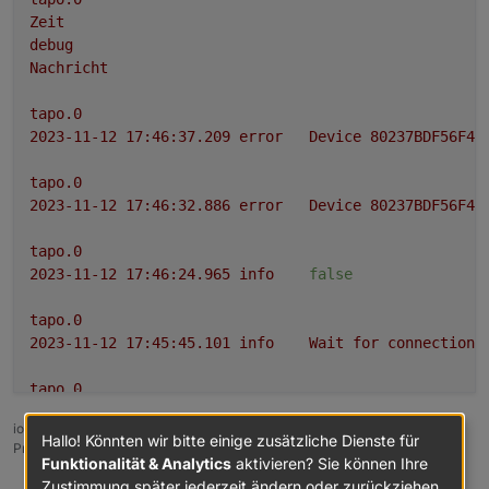
Zeit
debug
Nachricht
tapo.0
2023-11-12 17:46:37.209	
error
Device
80237BDF56F45
tapo.0
2023-11-12 17:46:32.886	
error
Device
80237BDF56F45
tapo.0
2023-11-12 17:46:24.965	
info
false
tapo.0
2023-11-12 17:45:45.101	
info
Wait
for
connections
tapo.0
2023-11-12 17:45:44.962	
error
52
-
Get
Device
Info
ioBroker auf Proxmox (Debian) auf LENOVO PC Thinkcentre als
Hallo! Könnten wir bitte einige zusätzliche Dienste für
Produktivsystem
tapo.0
Funktionalität & Analytics
aktivieren? Sie können Ihre
2023-11-12 17:45:44.961	
info
Initialized
80237BDF
Zustimmung später jederzeit ändern oder zurückziehen.