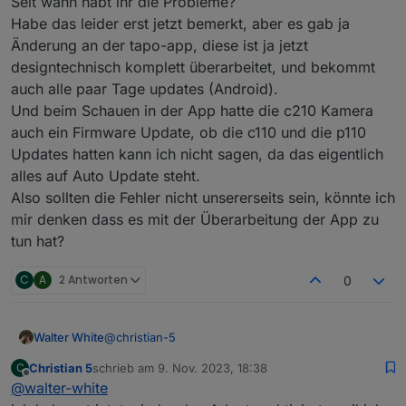
Seit wann habt ihr die Probleme?
of undefined (reading 'find')
2023-11-08 16:49:02.865 - warn: tapo.0 (80229)
Habe das leider erst jetzt bemerkt, aber es gab ja
TypeError: Cannot read properties of undefined
Änderung an der tapo-app, diese ist ja jetzt
(reading 'find')
designtechnisch komplett überarbeitet, und bekommt
2023-11-08 16:49:12.886 - warn: tapo.0 (80229)
TypeError: Cannot read properties of undefined
auch alle paar Tage updates (Android).
(reading 'find')
Und beim Schauen in der App hatte die c210 Kamera
2023-11-08 16:49:22.872 - warn: tapo.0 (80229)
auch ein Firmware Update, ob die c110 und die p110
TypeError: Cannot read properties of undefined
Updates hatten kann ich nicht sagen, da das eigentlich
(reading 'find')
2023-11-08 16:49:32.878 - warn: tapo.0 (80229)
alles auf Auto Update steht.
TypeError: Cannot read properties of undefined
Also sollten die Fehler nicht unsererseits sein, könnte ich
(reading 'find')
mir denken dass es mit der Überarbeitung der App zu
Kann mir jemand einen Tip geben?
tun hat?
Besten Dank
lg Christian
C
A
2 Antworten
0
@
christian-5
Walter White
Christian 5
schrieb am
9. Nov. 2023, 18:38
C
Seit wann habt ihr die Probleme?
zuletzt editiert von
Offline
@
walter-white
Habe das leider erst jetzt bemerkt, aber es gab ja