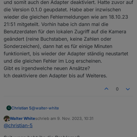
und somit auch den Adapter deaktiviert. Hatte zuvor auf
die Version 0.1.0 geupdatet. Habe aber inzwischen
tapo.0

wieder die gleichen Fehlermeldungen wie am 18.10.23
2023-11-08 16:16:00.575	error	Error: Unab
21:51 mitgeteilt. Vorhin habe ich dann mal die
tapo.0

Benutzerdaten für den lokalen Zugriff auf die Kamera
2023-11-08 16:15:50.598	error	Error: Unab
geändert (reine Buchstaben, keine Zahlen oder
tapo.0

Sonderzeichen), dann hat es für einige Minuten
2023-11-08 16:15:40.598	error	Error: Unab
funktioniert, bis wieder der Adapter ständig neustartet
und die gleichen Fehler im Log erscheinen.
tapo.0

Gibt es irgendwelche neuen Ansätze?
2023-11-08 16:15:31.103	error	Error: Unab
Ich deaktiviere den Adapter bis auf Weiteres.
tapo.0

2023-11-08 16:15:20.568	error	Error: Unab
0
tapo.0

@
walter-white
Christian 5
C
Walter White
schrieb am
9. Nov. 2023, 10:31
Hallo an alle, ich bekomme immer diese
zuletzt editiert von
Offline
@
christian-5
Fehlermeldung. 2023-11-08 16:48:52.870 - warn:
tapo.0 (80229) TypeError: Cannot read properties