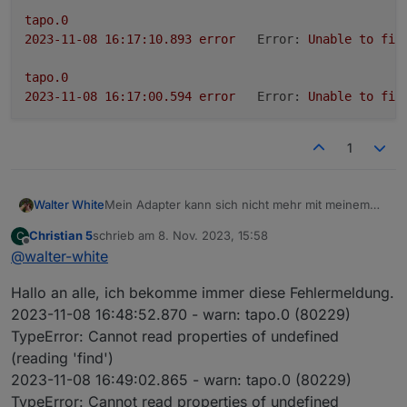
tapo.0
2023-11-08 16:17:10.893	
error
Error:
Unable
to
fin
tapo.0
2023-11-08 16:17:00.594	
error
Error:
Unable
to
fin
tapo.0
1
2023-11-08 16:16:50.598	
error
Error:
Unable
to
fin
tapo.0
Mein Adapter kann sich nicht mehr mit meinem
Walter White
2023-11-08 16:16:40.623	
error
Error:
Unable
to
fin
Account verbinden, habt ihr auch gerade das
Christian 5
schrieb am
8. Nov. 2023, 15:58
C
Problem?
Dann habe ich meine Daten neu eingegeben und
zuletzt editiert von
Offline
tapo.0
@
walter-white
es geht trotzdem nicht, scheint sich aber
2023-11-08 16:16:30.589	
error
Error:
Unable
to
fin
mehrmals einbuchen zu wollen, denn ich
tapo.0

Hallo an alle, ich bekomme immer diese Fehlermeldung.
bekomme fleißig 2fa Codes per E-Mail die ich
2023-11-08 16:17:40.601	error	Error: Unab
tapo.0
natürlich auch sofort eintrage.
2023-11-08 16:48:52.870 - warn: tapo.0 (80229)
2023-11-08 16:16:20.596	
error
Error:
Unable
to
fin
tapo.0

TypeError: Cannot read properties of undefined
2023-11-08 16:17:30.593	error	Error: Unab
(reading 'find')
tapo.0
2023-11-08 16:49:02.865 - warn: tapo.0 (80229)
admin.0

2023-11-08 16:16:10.592	
error
Error:
Unable
to
fin
2023-11-08 16:17:25.024	info	==> Connect
TypeError: Cannot read properties of undefined