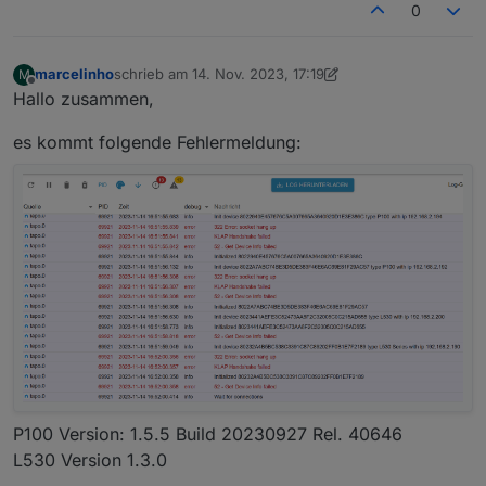
0
marcelinho
schrieb am
14. Nov. 2023, 17:19
M
zuletzt editiert von marcelinho
Offline
Hallo zusammen,
es kommt folgende Fehlermeldung:
P100 Version: 1.5.5 Build 20230927 Rel. 40646
L530 Version 1.3.0