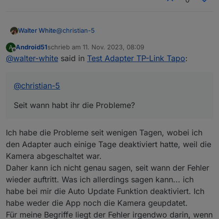
@
christian-5
Walter White
Android51
schrieb am
11. Nov. 2023, 08:09
A
Seit wann habt ihr die Probleme?
zuletzt editiert von
Offline
@
walter-white
said in
Test Adapter TP-Link Tapo
:
Habe das leider erst jetzt bemerkt, aber es gab ja
Änderung an der tapo-app, diese ist ja jetzt
designtechnisch komplett überarbeitet, und
@
christian-5
bekommt auch alle paar Tage updates (Android).
Und beim Schauen in der App hatte die c210
Seit wann habt ihr die Probleme?
Kamera auch ein Firmware Update, ob die c110
und die p110 Updates hatten kann ich nicht sagen,
da das eigentlich alles auf Auto Update steht.
Ich habe die Probleme seit wenigen Tagen, wobei ich
Also sollten die Fehler nicht unsererseits sein,
könnte ich mir denken dass es mit der
den Adapter auch einige Tage deaktiviert hatte, weil die
Überarbeitung der App zu tun hat?
Kamera abgeschaltet war.
Daher kann ich nicht genau sagen, seit wann der Fehler
wieder auftritt. Was ich allerdings sagen kann... ich
habe bei mir die Auto Update Funktion deaktiviert. Ich
habe weder die App noch die Kamera geupdatet.
Für meine Begriffe liegt der Fehler irgendwo darin, wenn