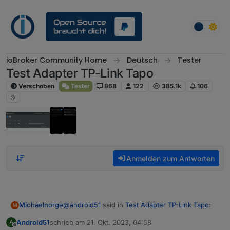
Weiter zum Inhalt
ioBroker Community Home
Deutsch
Tester
Test Adapter TP-Link Tapo
Verschoben
Tester
868
122
385.1k
106
Anmelden zum Antworten
@
android51
said in
Test Adapter TP-Link Tapo
:
Michaelnorge
M
Android51
schrieb am
21. Okt. 2023, 04:58
A
zuletzt editiert von
Offline