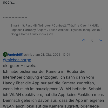
noch....
–---------------------------------------------------------------------
-----------------
Smart mit: Rasp 4B / ioBroker / Conbee2 / Trådfri / Xiaomi / HUE /
Logitech Harmony / Aqara / Easee Wallbox / Hyundai Ioniq / Alexa /
Google Home / Fully Kiosk / VIS
0
Android51
schrieb am
21. Okt. 2023, 12:01
A
zuletzt editiert von
Offline
@
michaelnorge
ok, guter Hinweis.
Ich habe bisher nur der Kamera im Router die
Internetberichtigung entzogen. Ich kann dann vom
Handy über die App nur auf die Kamera zugreifen,
wenn ich mich im hauseigenen WLAN befinde. Sobald
ich WLAN deaktiviere, hat die App keine Funktion mehr.
Demnach gehe ich davon aus, dass die App im eigenen
WLAN auch lokal auf die Kamera zugreift, oder liege