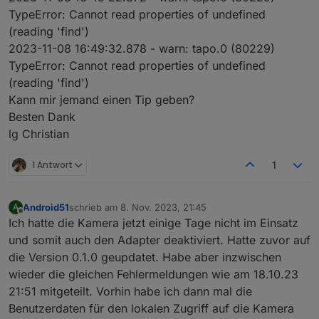
"Kompatibilität mit Drittanbietern" auf "ON"
TypeError: Cannot read properties of undefined
tapo.0

tapo.0
2023-11-08 16:17:00.594	error	Error: Unab
(reading 'find')
2023-11-08 16:15:40.598	
error
Error:
Unable
to
fin
2023-11-08 16:49:32.878 - warn: tapo.0 (80229)
tapo.0

tapo.0
TypeError: Cannot read properties of undefined
2023-11-08 16:16:50.598	error	Error: Unab
2023-11-08 16:15:31.103	
error
Error:
Unable
to
fin
(reading 'find')
tapo.0

Kann mir jemand einen Tip geben?
tapo.0
2023-11-08 16:16:40.623	error	Error: Unab
Besten Dank
2023-11-08 16:15:20.568	
error
Error:
Unable
to
fin
lg Christian
tapo.0

tapo.0
2023-11-08 16:16:30.589	error	Error: Unab
1 Antwort
1
2023-11-08 16:15:10.590	
error
Error:
Unable
to
fin
tapo.0

2023-11-08 16:16:20.596	error	Error: Unab
Android51
schrieb am
8. Nov. 2023, 21:45
A
zuletzt editiert von
Offline
tapo.0

Ich hatte die Kamera jetzt einige Tage nicht im Einsatz
2023-11-08 16:16:10.592	error	Error: Unab
und somit auch den Adapter deaktiviert. Hatte zuvor auf
die Version 0.1.0 geupdatet. Habe aber inzwischen
tapo.0

wieder die gleichen Fehlermeldungen wie am 18.10.23
2023-11-08 16:16:00.575	error	Error: Unab
21:51 mitgeteilt. Vorhin habe ich dann mal die
tapo.0

Benutzerdaten für den lokalen Zugriff auf die Kamera
2023-11-08 16:15:50.598	error	Error: Unab