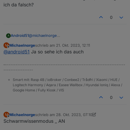
ich da falsch?
0
Android51
@
michaelnorge
A
ok, guter Hinweis.
Michaelnorge
schrieb am
21. Okt. 2023, 12:11
M
Ich habe bisher nur der Kamera im Router die
zuletzt editiert von
Offline
@
android51
Ja so sehe ich das auch
Internetberichtigung entzogen. Ich kann dann vom
Handy über die App nur auf die Kamera zugreifen,
wenn ich mich im hauseigenen WLAN befinde.
–---------------------------------------------------------------------
Sobald ich WLAN deaktiviere, hat die App keine
-----------------
Funktion mehr. Demnach gehe ich davon aus, dass
die App im eigenen WLAN auch lokal auf die Kamera
Smart mit: Rasp 4B / ioBroker / Conbee2 / Trådfri / Xiaomi / HUE /
Logitech Harmony / Aqara / Easee Wallbox / Hyundai Ioniq / Alexa /
zugreift, oder liege ich da falsch?
Google Home / Fully Kiosk / VIS
0
Michaelnorge
schrieb am
28. Okt. 2023, 07:10
M
zuletzt editiert von Michaelnorge
Offline
Schwarmwissenmodus _ AN