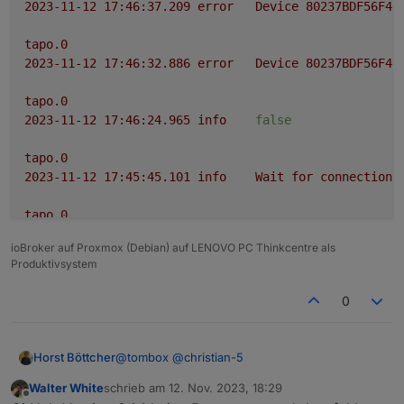
2023-11-12 17:46:37.209	
error
Device
80237BDF56F45
tapo.0
2023-11-12 17:46:32.886	
error
Device
80237BDF56F45
tapo.0
2023-11-12 17:46:24.965	
info
false
tapo.0
2023-11-12 17:45:45.101	
info
Wait
for
connections
tapo.0
2023-11-12 17:45:44.962	
error
52
-
Get
Device
Info
ioBroker auf Proxmox (Debian) auf LENOVO PC Thinkcentre als
Produktivsystem
tapo.0
2023-11-12 17:45:44.961	
info
Initialized
80237BDF
0
tapo.0
2023-11-12 17:45:44.957	
error
97 Error Code:
1003
,
@
tombox
@
christian-5
Horst Böttcher
tapo.0
Walter White
schrieb am
12. Nov. 2023, 18:29
Ich habe das LED Band L900 nach langerzeit
zuletzt editiert von
Offline