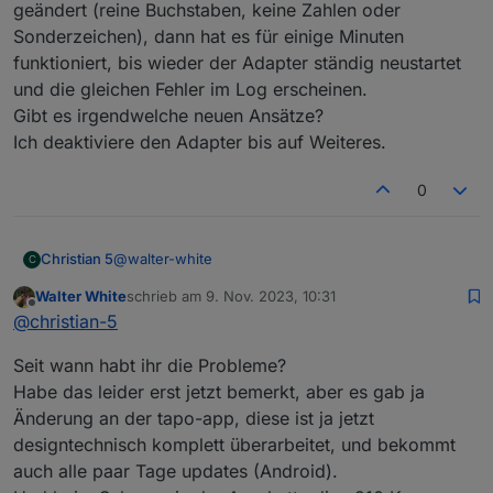
geändert (reine Buchstaben, keine Zahlen oder
tapo.0

Sonderzeichen), dann hat es für einige Minuten
2023-11-08 16:15:40.598	error	Error: Unab
funktioniert, bis wieder der Adapter ständig neustartet
und die gleichen Fehler im Log erscheinen.
tapo.0

Gibt es irgendwelche neuen Ansätze?
2023-11-08 16:15:31.103	error	Error: Unab
Ich deaktiviere den Adapter bis auf Weiteres.
tapo.0

2023-11-08 16:15:20.568	error	Error: Unab
0
tapo.0

@
walter-white
Christian 5
C
Walter White
schrieb am
9. Nov. 2023, 10:31
Hallo an alle, ich bekomme immer diese
zuletzt editiert von
Offline
@
christian-5
Fehlermeldung. 2023-11-08 16:48:52.870 - warn:
tapo.0 (80229) TypeError: Cannot read properties
Seit wann habt ihr die Probleme?
of undefined (reading 'find')
2023-11-08 16:49:02.865 - warn: tapo.0 (80229)
Habe das leider erst jetzt bemerkt, aber es gab ja
TypeError: Cannot read properties of undefined
Änderung an der tapo-app, diese ist ja jetzt
(reading 'find')
designtechnisch komplett überarbeitet, und bekommt
2023-11-08 16:49:12.886 - warn: tapo.0 (80229)
TypeError: Cannot read properties of undefined
auch alle paar Tage updates (Android).
(reading 'find')