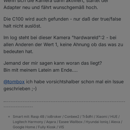
Wenn sich die Kamera dann aktiviert, startet der
Adapter neu und fährt wunschgemäß hoch.
Die C100 wird auch gefunden - nur daß der true/false
halt nicht auslöst.
Im log steht bei dieser Kamera "hardwareId":2 - bei
allen Anderen der Wert 1, keine Ahnung ob das was zu
bedeuten hat.
Jemand der mir sagen kann woran das liegt?
Bin mit meinem Latein am Ende....
@
tombox
ich habe vorsichtshalber schon mal ein Issue
geschrieben ;-)
–---------------------------------------------------------------------
-----------------
Smart mit: Rasp 4B / ioBroker / Conbee2 / Trådfri / Xiaomi / HUE /
Logitech Harmony / Aqara / Easee Wallbox / Hyundai Ioniq / Alexa /
Google Home / Fully Kiosk / VIS