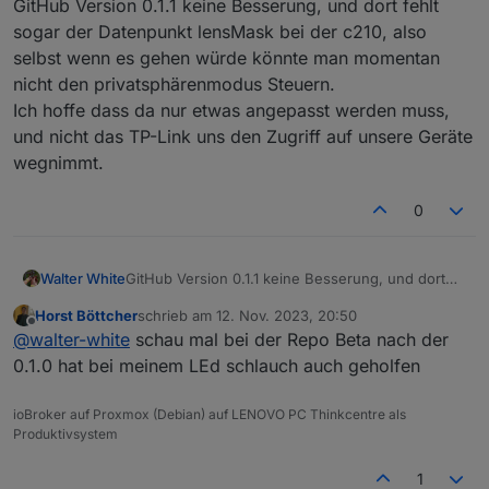
2023-11-12 17:45:44.683	
info
Init
device
80237BDF
GitHub Version 0.1.1 keine Besserung, und dort fehlt
wieder in benutzung es wir im Adapter auch
angezeigt allerdings läst es sich nicht Steuern
tapo.0

sogar der Datenpunkt lensMask bei der c210, also
tapo.0
Zeit

selbst wenn es gehen würde könnte man momentan
2023-11-12 17:45:44.423	
info
Found
1
devices
debug

nicht den privatsphärenmodus Steuern.
Nachricht

Ich hoffe dass da nur etwas angepasst werden muss,
tapo.0
tapo.0

und nicht das TP-Link uns den Zugriff auf unsere Geräte
2023-11-12 17:45:44.237	
info
Login
succesfull
2023-11-12 17:46:37.209	error	Device 80
wegnimmt.
tapo.0

0
2023-11-12 17:46:32.886	error	Device 80
tapo.0

2023-11-12 17:46:24.965	info	false

Walter White
GitHub Version 0.1.1 keine Besserung, und dort
fehlt sogar der Datenpunkt lensMask bei der
Horst Böttcher
schrieb am
12. Nov. 2023, 20:50
tapo.0

c210, also selbst wenn es gehen würde könnte
zuletzt editiert von
Offline
@
walter-white
schau mal bei der Repo Beta nach der
2023-11-12 17:45:45.101	info	Wait for 
man momentan nicht den privatsphärenmodus
Steuern.
0.1.0 hat bei meinem LEd schlauch auch geholfen
tapo.0

Ich hoffe dass da nur etwas angepasst werden
2023-11-12 17:45:44.962	error	52 - Get 
muss, und nicht das TP-Link uns den Zugriff auf
ioBroker auf Proxmox (Debian) auf LENOVO PC Thinkcentre als
unsere Geräte wegnimmt.
Produktivsystem
tapo.0

2023-11-12 17:45:44.961	info	Initialize
1