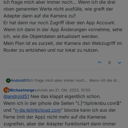
Ich frage mich aber immer noch... Wenn ich die drei
Ich hatte mir nur vorgestellt, dass ich die
Kamera anschließend rein lokal verwenden
oben genannten Werte nicht ausfülle, wie greift der
Ich hatte ebenfalls Bedenken (nicht seitens des
kann
Adapter dann auf die Kamera zu?
Adapters aber seitens TAPOs).
Er hat dann nur noch Zugriff über den App Account.
Hab ne Kamera im Wohnzimmer bei der ich
bisher immer die Funktion
Wenn ich dann in der App Änderungen vornehme, sehe
"tapo.remote.setLensMaskConfig" aktiviert
ich, wie die Objektdaten aktualisiert werden.
habe, wenn jemand zu Hause war.
Mein Plan ist es zurzeit, der Kamera den Webzugriff im
Jetzt hab ich direkt ne Schaltsteckdose dran, die
Router zu entziehen und nur lokal zu nutzen.
physisch die Kamera vom Strom trennt - sicher
ist sicher ;-)))
0
Android51
Ich frage mich aber immer noch... Wenn ich die drei
A
oben genannten Werte nicht ausfülle, wie greift der
Michaelnorge
schrieb am
21. Okt. 2023, 10:50
M
Adapter dann auf die Kamera zu?
zuletzt editiert von
Offline
@
android51
Nee das klappt eigentlich schon.
Er hat dann nur noch Zugriff über den App Account.
Wenn ich dann in der App Änderungen vornehme,
Wenn ich in der pihole die Seiten "(.|^)tplinknbu.com$"
sehe ich, wie die Objektdaten aktualisiert werden.
und "
n-da.tplinkcloud.com
" blocke kann ich aus der
Mein Plan ist es zurzeit, der Kamera den Webzugriff
Ferne (mit der App) nicht mehr auf die Kameras
im Router zu entziehen und nur lokal zu nutzen.
zugreifen, aber der Adapter funktioniert dann immer