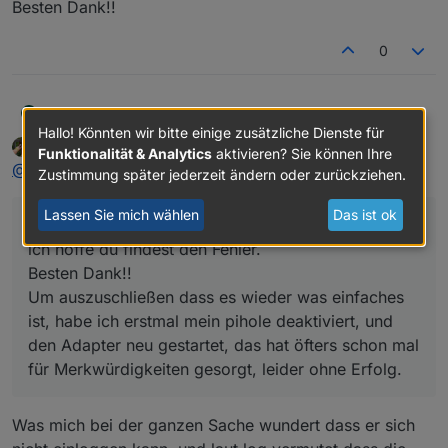
Besten Dank!!
Also sollten die Fehler nicht unsererseits sein,
könnte ich mir denken dass es mit der
0
Überarbeitung der App zu tun hat?
Christian 5
@
walter-white
C
ich hab erst jetzt wieder den Adapter aktiviert, weil
Hallo! Könnten wir bitte einige zusätzliche Dienste für
Walter White
schrieb am
10. Nov. 2023, 09:38
ich mir die Tapo L900-5 installiert habe. Ich kann die
Funktionalität & Analytics
aktivieren? Sie können Ihre
zuletzt editiert von Walter White
11. Okt. 2023, 10:47
Offline
@
christian-5
said in
Test Adapter TP-Link Tapo
:
Leds auch schalten, aber die Meldungen machen
Zustimmung später jederzeit ändern oder zurückziehen.
mich narrisch. hab den adapter wieder
abgeschaltet. ich hoffe du findest den Fehler.
Lassen Sie mich wählen
Das ist ok
@
walter-white
Besten Dank!!
ich hoffe du findest den Fehler.
Besten Dank!!
Um auszuschließen dass es wieder was einfaches
ist, habe ich erstmal mein pihole deaktiviert, und
den Adapter neu gestartet, das hat öfters schon mal
für Merkwürdigkeiten gesorgt, leider ohne Erfolg.
Was mich bei der ganzen Sache wundert dass er sich