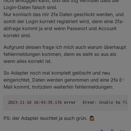
nicht einloggen kann, und laut log vermutet dass die
Login-Daten falsch sind.
Nur komisch das mir 2fa Daten geschickt werden, und
somit der Login korrekt registriert wird, denn eine 2fa-
abfrage kommt ja erst wenn Passwort und Account
korrekt sind.
Aufgrund dessen frage ich mich auch warum überhaupt
fehlermeldungen kommen, denn es sieht so aus als
wenn alles korrekt ist.
So Adapter noch mal komplett gelöscht und neu
eingerichtet, Daten werden genommen und eine 2fa E-
Mail kommt, trotzdem weiterhin fehlermeldungen:
2023
-
11
-
10
10
:
43
:
39.176
error
Error
: Unable 
to
 fin
PS: der Adapter leuchtet ja auch grün. 🤷🏻
0