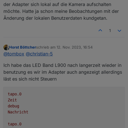
der Adapter sich lokal auf die Kamera aufschalten
möchte. Hatte ja schon meine Beobachtungen mit der
Änderung der lokalen Benutzerdaten kundgetan.
1
Horst Böttcher
schrieb am
12. Nov. 2023, 16:54
zuletzt editiert von
Offline
@
tombox
@
christian-5
Ich habe das LED Band L900 nach langerzeit wieder in
benutzung es wir im Adapter auch angezeigt allerdings
läst es sich nicht Steuern
tapo.0
Zeit
debug
Nachricht
tapo.0