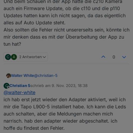
Und beim Schauen in der App hatte die c210 Kamera
2023-11-08 16:49:22.872 - warn: tapo.0 (80229)
auch ein Firmware Update, ob die c110 und die p110
TypeError: Cannot read properties of undefined
Updates hatten kann ich nicht sagen, da das eigentlich
(reading 'find')
2023-11-08 16:49:32.878 - warn: tapo.0 (80229)
alles auf Auto Update steht.
TypeError: Cannot read properties of undefined
Also sollten die Fehler nicht unsererseits sein, könnte ich
(reading 'find')
mir denken dass es mit der Überarbeitung der App zu
Kann mir jemand einen Tip geben?
tun hat?
Besten Dank
lg Christian
C
A
2 Antworten
0
@
christian-5
Walter White
Christian 5
schrieb am
9. Nov. 2023, 18:38
C
Seit wann habt ihr die Probleme?
zuletzt editiert von
Offline
@
walter-white
Habe das leider erst jetzt bemerkt, aber es gab ja
Änderung an der tapo-app, diese ist ja jetzt
ich hab erst jetzt wieder den Adapter aktiviert, weil ich
designtechnisch komplett überarbeitet, und
mir die Tapo L900-5 installiert habe. Ich kann die Leds
bekommt auch alle paar Tage updates (Android).
auch schalten, aber die Meldungen machen mich
Und beim Schauen in der App hatte die c210
narrisch. hab den adapter wieder abgeschaltet. ich
Kamera auch ein Firmware Update, ob die c110
und die p110 Updates hatten kann ich nicht sagen,
hoffe du findest den Fehler.
da das eigentlich alles auf Auto Update steht.