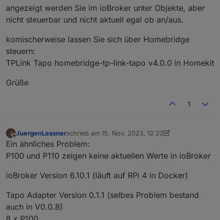
angezeigt werden Sie im ioBroker unter Objekte, aber
nicht steuerbar und nicht aktuell egal ob an/aus.
komischerweise lassen Sie sich über Homebridge
steuern:
TPLink Tapo homebridge-tp-link-tapo v4.0.0 in Homekit
Grüße
1
JuergenLessner
schrieb am
15. Nov. 2023, 12:22
J
zuletzt editiert von JuergenLessner
Offline
Ein ähnliches Problem:
P100 und P110 zeigen keine aktuellen Werte in ioBroker
ioBroker Version 6.10.1 (läuft auf RPi 4 in Docker)
Tapo Adapter Version 0.1.1 (selbes Problem bestand
auch in V0.0.8)
8 x P100