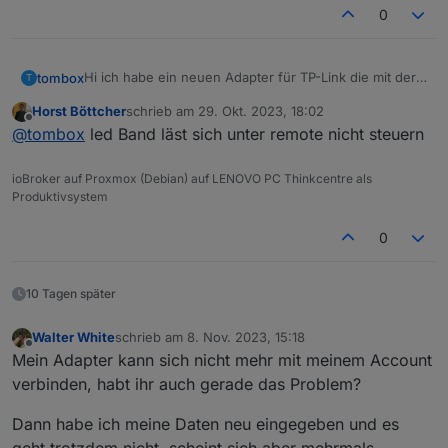
0
Hi ich habe ein neuen Adapter für TP-Link die mit der
tombox
T
Tapo App überwacht werden können, geschrieben.
Horst Böttcher
schrieb am
29. Okt. 2023, 18:02
Der Adapter loggt sich über die Cloud ein um alle
Dann versucht er sich lokal mit username und
zuletzt editiert von
Offline
@
tombox
led Band läst sich unter remote nicht steuern
Geräte mit IP zu finden
Password auf die Geräte zu verbinden und zu steuern.
Wenn das Gerät nicht als online erkannt wird kann
Aktuelle Werte:
manuell die IP gesetzt wird.
tapo.0.id
ioBroker auf Proxmox (Debian) auf LENOVO PC Thinkcentre als
tapo.0.id.ip
Motion Detection funktioniert mit Stream User und
Produktivsystem
Password
Minimum Node v14 muss installiert sein, sonst
Zum Installieren:
0
bekommt man exit code 25 beim installieren
https://github.com/TA2k/ioBroker.tapo
Für die aktuelle Version
bitte das latest
Repo auswählen:
10 Tagen später
Walter White
schrieb am
8. Nov. 2023, 15:18
zuletzt editiert von
Offline
Mein Adapter kann sich nicht mehr mit meinem Account
verbinden, habt ihr auch gerade das Problem?
Dann habe ich meine Daten neu eingegeben und es
Loginablauf:
geht trotzdem nicht, scheint sich aber mehrmals