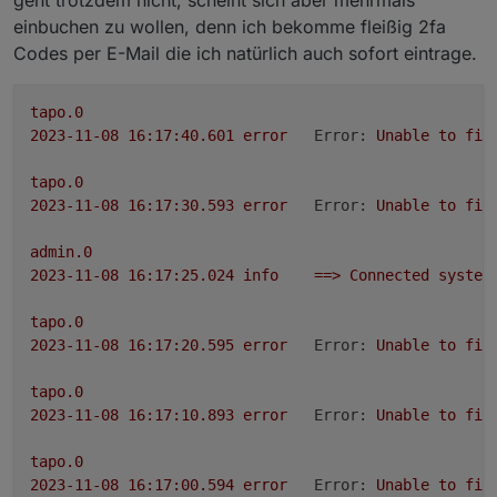
Die Tapo App Zugangsdaten eingeben
einbuchen zu wollen, denn ich bekomme fleißig 2fa
Steuern
Codes per E-Mail die ich natürlich auch sofort eintrage.
tapo.0.id.remote auf true setzen steuert den
jeweiligen Befehl
Steckdose und Kamerasteuerung aktivieren
tapo.0
2023-11-08 16:17:40.601	
error
Error:
Unable
to
fin
tapo.0
2023-11-08 16:17:30.593	
error
Error:
Unable
to
fin
admin.0
2023-11-08 16:17:25.024	
info
==>
Connected
system
tapo.0
2023-11-08 16:17:20.595	
error
Error:
Unable
to
fin
tapo.0
2023-11-08 16:17:10.893	
error
Error:
Unable
to
fin
tapo.0
2023-11-08 16:17:00.594	
error
Error:
Unable
to
fin