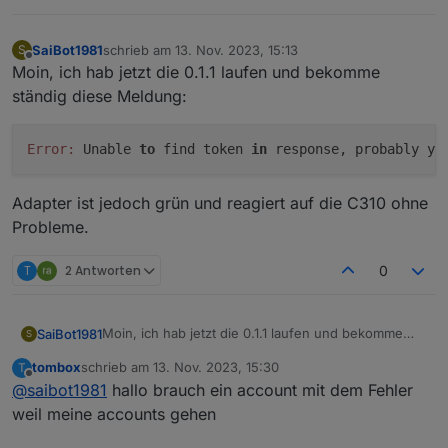
tapo.0

2023-11-12 17:45:44.957	error	97 Error 
SaiBot1981
schrieb am
13. Nov. 2023, 15:13
S
zuletzt editiert von
Offline
Moin, ich hab jetzt die 0.1.1 laufen und bekomme
tapo.0

2023-11-12 17:45:44.683	info	Init devic
ständig diese Meldung:
tapo.0

2023-11-12 17:45:44.423	info	Found 1 d
Error:
 Unable 
to
 find token 
in
 response, probably yo
tapo.0

Adapter ist jedoch grün und reagiert auf die C310 ohne
Probleme.
T
2 Antworten
0
Moin, ich hab jetzt die 0.1.1 laufen und bekomme
SaiBot1981
S
ständig diese Meldung:
tombox
schrieb am
13. Nov. 2023, 15:30
T
zuletzt editiert von
Offline
@
saibot1981
hallo brauch ein account mit dem Fehler
Adapter ist jedoch grün und reagiert auf die C310
weil meine accounts gehen
ohne Probleme.